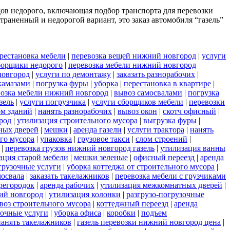
дов недорого, включающая подбор транспорта для перевозки
раненный и недорогой вариант, это заказ автомобиля “газель”
рестановка мебели
|
перевозка вещей нижний новгород
|
услуги
борщики недорого
|
перевозка мебели нижний новгород
новгород
|
услуги по демонтажу
|
заказать разнорабочих
|
камазами
|
погрузка фуры
|
уборка
|
перестановка в квартире
|
возка мебели нижний новгород
|
вывоз самосвалами
|
погрузка
азель
|
услуги погрузчика
|
услуги сборщиков мебели
|
перевозки
ом зданий
|
нанять разнорабочих
|
вывоз окон
|
скотч офисный
|
род
|
утилизация строительного мусора
|
выгрузка фуры
|
ных дверей
|
мешки
|
аренда газели
|
услуги трактора
|
нанять
ого мусора
|
упаковка
|
грузовое такси
|
слом строений
|
|
перевозка грузов нижний новгород газель
|
утилизация ванны
ация старой мебели
|
мешки зеленые
|
офисный переезд
|
аренда
грузочные услуги
|
уборка коттеджа от строительного мусора
|
мосвала
|
заказать такелажников
|
перевозка мебели с грузчиками
регородок
|
аренда рабочих
|
утилизация межкомнатных дверей
|
ий новгород
|
утилизация колонки
|
разгрузо-погрузочные
воз строительного мусора
|
коттеджный переезд
|
аренда
зочные услуги
|
уборка офиса
|
коробки
|
подъем
нанять такелажников
|
газель перевозки нижний новгород цена
|