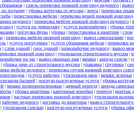
 сборщиков
|
газель перевозки нижний новгород недорого
|
выво
 по подъему
|
уборка коттеджа от мусора
|
лента
|
перевозка пиан
греба
|
перестановка мебели
|
перевозка вещей нижний новгород
щики недорого
|
перевозка мебели нижний новгород недорого
|
вгород
|
услуги по демонтажу
|
услуги разнорабочих
|
уборка тер
амазами
|
погрузка фуры
|
уборка
|
перестановка в квартире
|
слом
ли
|
перевозка мебели нижний новгород
|
вывоз самосвалами
|
пог
ель
|
услуги погрузчика
|
услуги сборщиков мебели
|
перевозки н
и
|
слом зданий
|
снос зданий
|
разнорабочие недорого
|
вывоз меж
еревозки нижний новгород
|
утилизация строительного мусора
|
в
знорабочие на час
|
вывоз оконных рам
|
мешки
|
аренда газели
|
у
|
уборка дачи от строительного мусора
|
упаковка
|
грузчики
|
сно
щики мебели недорого
|
перевозка грузов нижний новгород газел
перегородок
|
услуги рабочих
|
утилизация окон
|
мешки зеленые
илизация батарей
|
погрузо-разгрузочные услуги
|
уборка коттедж
ей
|
мешки полипропиленовые
|
дачный переезд
|
аренда самосва
работы
|
уборка квартиры
|
картонные коробки
|
переезд
|
монтаж 
ников
|
частные перевозки нижний новгород
|
утилизация колонк
|
рабочие недорого
|
доставка до квартиры
|
вывоз строительного
|
утилизация газелью
|
разгрузо-погрузочные услуги
|
уборка офи