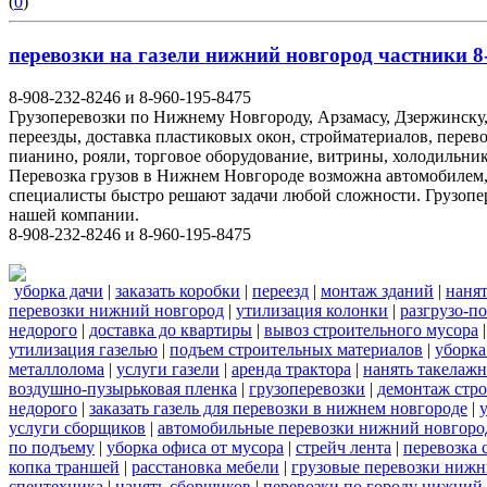
(
0
)
перевозки на газели нижний новгород частники 8-
8-908-232-8246 и 8-960-195-8475
Грузоперевозки по Нижнему Новгороду, Арзамасу, Дзержинску,
переезды, доставка пластиковых окон, стройматериалов, перев
пианино, рояли, торговое оборудование, витрины, холодильник
Перевозка грузов в Нижнем Новгороде возможна автомобилем
специалисты быстро решают задачи любой сложности. Грузопе
нашей компании.
8-908-232-8246 и 8-960-195-8475
уборка дачи
|
заказать коробки
|
переезд
|
монтаж зданий
|
нанят
перевозки нижний новгород
|
утилизация колонки
|
разгрузо-п
недорого
|
доставка до квартиры
|
вывоз строительного мусора
утилизация газелью
|
подъем строительных материалов
|
уборка
металлолома
|
услуги газели
|
аренда трактора
|
нанять такелаж
воздушно-пузырьковая пленка
|
грузоперевозки
|
демонтаж стр
недорого
|
заказать газель для перевозки в нижнем новгороде
|
услуги сборщиков
|
автомобильные перевозки нижний новгоро
по подъему
|
уборка офиса от мусора
|
стрейч лента
|
перевозка 
копка траншей
|
расстановка мебели
|
грузовые перевозки нижн
спецтехника
|
нанять сборщиков
|
перевозки по городу нижний