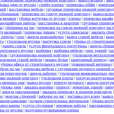
втомобильные перевозки нижний новгород
|
вывоз батарей
|
зака
борка дачи от мусора
|
стрейч пленка
|
перевозка сейфа
|
демонтаж
ншей
|
расстановка мебели
|
грузовые перевозки нижний новгород
 сборщиков
|
перевозки по городу нижний новгород
|
вывоз коло
м мешков
|
уборка коттеджа от мусора
|
пленка
|
перевозка шкафа
ландшафтные работы
|
расстановка в квартире
|
грузовые перевоз
за
|
сборщики на час
|
перевозки на газели нижний новгород час
тч малярный
|
перевозка дивана
|
услуги самосвала
|
заказать сбо
 работы
|
снос
|
аренда разнорабочих
|
вывоз старой мебели
|
выво
го
|
утилизация мусора
|
выгрузка газели
|
уборка от строительно
|
нанять газель
|
услуги фронтального погрузчика
|
аренда сборщ
роительного мусора
|
разборка
|
разборка мебели
|
снос зданий
|
ра
бели
|
грузоперевозка нижний новгород
|
утилизация металлолом
илизация старой мебели
|
мешки белые
|
квартирный переезд
|
ар
|
уборка офиса от строительного мусора
|
упаковочный материал
бели на час
|
перевозка мебели с грузчиками недорого нижний 
ом перегородок
|
аренда рабочих
|
утилизация межкомнатных дв
ками нижний новгород
|
утилизация плиты
|
погрузо-разгрузочны
я оконных рам
|
вывоз мусора
|
переезд недорого
|
аренда погрузч
|
уборка дачи
|
заказать коробки
|
переезд
|
демонтаж зданий
|
рабо
|
аренда такелажников
|
заказать перевозку в нижнем новгороде
ги
|
монтаж строений
|
рабочие на час
|
доставка под ключ
|
вывоз
зация камазами
|
подъем строительных материалов
|
уборка котт
ывоз ванны
|
услуги грузчиков
|
земляные работы
|
такелажники 
ры от мусора
|
воздушно-пузырьковая пленка