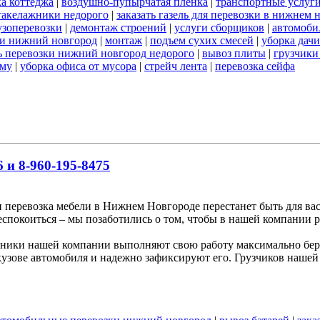
а коттеджа
|
воздушно-пупырчатая пленка
|
транспортные услуг
такелажники недорого
|
заказать газель для перевозки в нижнем 
узоперевозки
|
демонтаж строений
|
услуги сборщиков
|
автомоби
ки нижний новгород
|
монтаж
|
подъем сухих смесей
|
уборка дачи
ь перевозки нижний новгород недорого
|
вывоз плиты
|
грузчики
ему
|
уборка офиса от мусора
|
стрейч лента
|
перевозка сейфа
 и 8-960-195-8475
и перевозка мебели в Нижнем Новгороде перестанет быть для вас
беспокоиться – мы позаботились о том, чтобы в нашей компании р
ники нашей компании выполняют свою работу максимально бере
узове автомобиля и надежно зафиксируют его. Грузчиков нашей 