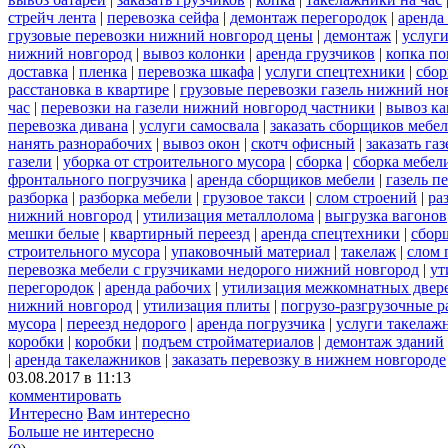
стрейч лента
|
перевозка сейфа
|
демонтаж перегородок
|
аренда
грузовые перевозки нижний новгород цены
|
демонтаж
|
услуги
нижний новгород
|
вывоз колонки
|
аренда грузчиков
|
копка по
доставка
|
пленка
|
перевозка шкафа
|
услуги спецтехники
|
сбор
расстановка в квартире
|
грузовые перевозки газель нижний но
час
|
перевозки на газели нижний новгород частники
|
вывоз к
перевозка дивана
|
услуги самосвала
|
заказать сборщиков мебе
нанять разнорабочих
|
вывоз окон
|
скотч офисный
|
заказать газ
газели
|
уборка от строительного мусора
|
сборка
|
сборка мебел
фронтального погрузчика
|
аренда сборщиков мебели
|
газель п
разборка
|
разборка мебели
|
грузовое такси
|
слом строений
|
ра
нижний новгород
|
утилизация металлолома
|
выгрузка вагонов
мешки белые
|
квартирный переезд
|
аренда спецтехники
|
сбор
строительного мусора
|
упаковочный материал
|
такелаж
|
слом 
перевозка мебели с грузчиками недорого нижний новгород
|
ут
перегородок
|
аренда рабочих
|
утилизация межкомнатных двер
нижний новгород
|
утилизация плиты
|
погрузо-разгрузочные 
мусора
|
переезд недорого
|
аренда погрузчика
|
услуги такелаж
коробки
|
коробки
|
подъем стройматериалов
|
демонтаж зданий
|
аренда такелажников
|
заказать перевозку в нижнем новгороде
03.08.2017 в 11:13
комментировать
Интересно
Вам интересно
Больше не интересно