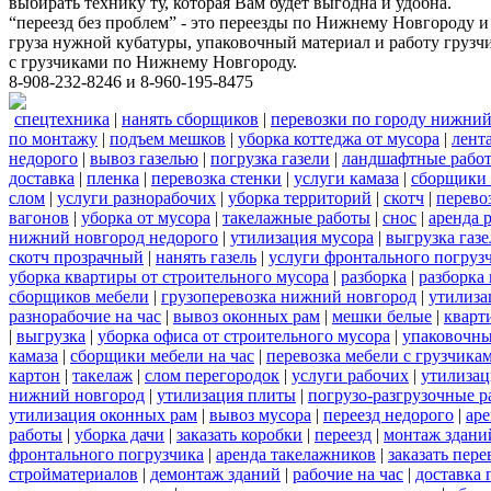
выбирать технику ту, которая Вам будет выгодна и удобна.
“переезд без проблем” - это переезды по Нижнему Новгороду и
груза нужной кубатуры, упаковочный материал и работу грузчи
с грузчиками по Нижнему Новгороду.
8-908-232-8246 и 8-960-195-8475
спецтехника
|
нанять сборщиков
|
перевозки по городу нижний
по монтажу
|
подъем мешков
|
уборка коттеджа от мусора
|
лент
недорого
|
вывоз газелью
|
погрузка газели
|
ландшафтные рабо
доставка
|
пленка
|
перевозка стенки
|
услуги камаза
|
сборщики 
слом
|
услуги разнорабочих
|
уборка территорий
|
скотч
|
перево
вагонов
|
уборка от мусора
|
такелажные работы
|
снос
|
аренда 
нижний новгород недорого
|
утилизация мусора
|
выгрузка газ
скотч прозрачный
|
нанять газель
|
услуги фронтального погруз
уборка квартиры от строительного мусора
|
разборка
|
разборка
сборщиков мебели
|
грузоперевозка нижний новгород
|
утилиза
разнорабочие на час
|
вывоз оконных рам
|
мешки белые
|
кварт
|
выгрузка
|
уборка офиса от строительного мусора
|
упаковочны
камаза
|
сборщики мебели на час
|
перевозка мебели с грузчик
картон
|
такелаж
|
слом перегородок
|
услуги рабочих
|
утилизац
нижний новгород
|
утилизация плиты
|
погрузо-разгрузочные 
утилизация оконных рам
|
вывоз мусора
|
переезд недорого
|
аре
работы
|
уборка дачи
|
заказать коробки
|
переезд
|
монтаж здани
фронтального погрузчика
|
аренда такелажников
|
заказать пер
стройматериалов
|
демонтаж зданий
|
рабочие на час
|
доставка 