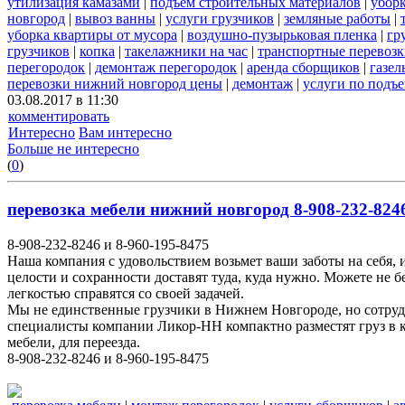
утилизация камазами
|
подъем строительных материалов
|
уборк
новгород
|
вывоз ванны
|
услуги грузчиков
|
земляные работы
|
уборка квартиры от мусора
|
воздушно-пузырьковая пленка
|
гр
грузчиков
|
копка
|
такелажники на час
|
транспортные перевоз
перегородок
|
демонтаж перегородок
|
аренда сборщиков
|
газел
перевозки нижний новгород цены
|
демонтаж
|
услуги по подъ
03.08.2017 в 11:30
комментировать
Интересно
Вам интересно
Больше не интересно
(
0
)
перевозка мебели нижний новгород 8-908-232-8246
8-908-232-8246 и 8-960-195-8475
Наша компания с удовольствием возьмет ваши заботы на себя, 
целости и сохранности доставят туда, куда нужно. Можете не 
легкостью справятся со своей задачей.
Мы не единственные грузчики в Нижнем Новгороде, но сотруд
специалисты компании Ликор-НН компактно разместят груз в к
мебели, для переезда.
8-908-232-8246 и 8-960-195-8475