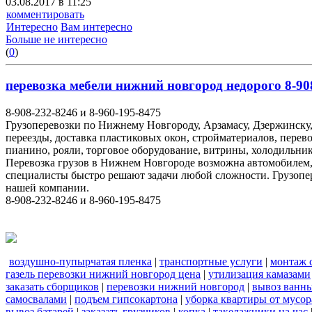
03.08.2017 в 11:25
комментировать
Интересно
Вам интересно
Больше не интересно
(
0
)
перевозка мебели нижний новгород недорого 8-908
8-908-232-8246 и 8-960-195-8475
Грузоперевозки по Нижнему Новгороду, Арзамасу, Дзержинску,
переезды, доставка пластиковых окон, стройматериалов, перев
пианино, рояли, торговое оборудование, витрины, холодильник
Перевозка грузов в Нижнем Новгороде возможна автомобилем
специалисты быстро решают задачи любой сложности. Грузопе
нашей компании.
8-908-232-8246 и 8-960-195-8475
воздушно-пупырчатая пленка
|
транспортные услуги
|
монтаж 
газель перевозки нижний новгород цена
|
утилизация камазами
заказать сборщиков
|
перевозки нижний новгород
|
вывоз ванн
самосвалами
|
подъем гипсокартона
|
уборка квартиры от мусор
вывоз батарей
|
заказать грузчиков
|
копка
|
такелажники на час