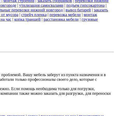
и
|
монтаж строений
|
заказать сборщиков
|
перевозки нижний
новгороде
|
утилизация самосвалами
|
подъем гипсокартона
|
льные перевозки нижний новгород
|
вывоз батарей
|
заказать
 от мусора
|
стрейч пленка
|
перевозка мебели
|
монтаж
 на час
|
копка траншей
|
расстановка мебели
|
грузовые
 проблемой. Вашу мебель заберут из пункта назначения и в
аботали только профессионалы своего дело, которые с
жно. Если помощь необходима только для погрузки,
компании также можно заказать для разгрузки, для переноски