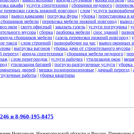
озка шкафа
|
услуги спецтехники
|
сборщики недорого
|
перевозк
е перевозки газель нижний новгород
|
слом
|
услуги разнорабоч
ники
|
вывоз камазами
|
погрузка фуры
|
уборка
|
перестановка в к
ь сборщиков мебели
|
перевозка мебели нижний новгород
|
вывоз 
воз окон
|
скотч офисный
|
заказать газель
|
услуги погрузчика
|
у
оительного мусора
|
сборка
|
разборка мебели
|
снос зданий
|
разно
аренда сборщиков мебели
|
газель перевозки нижний новгород
|
у
ое такси
|
слом строений
|
разнорабочие на час
|
вывоз оконных 
олома
|
выгрузка вагонов
|
уборка дачи от строительного мусора
|
 переезд
|
аренда спецтехники
|
сборщики мебели недорого
|
пер
елаж
|
слом перегородок
|
услуги рабочих
|
утилизация окон
|
мешк
ород
|
утилизация батарей
|
погрузо-разгрузочные услуги
|
уборка 
омнатных дверей
|
мешки полипропиленовые
|
дачный переезд
|
згрузочные работы
|
уборка квартиры
246 и 8-960-195-8475
ижнем Новгороде, Нижегородской области и России. Перевозим 