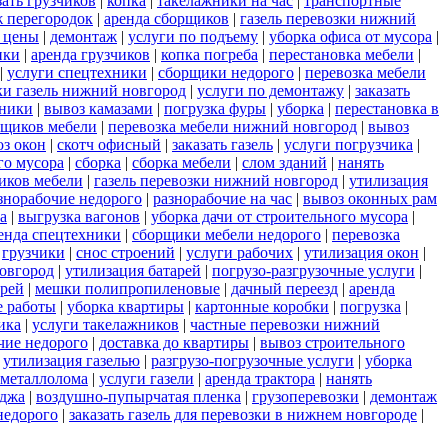
зать грузчиков
|
копка
|
такелажники на час
|
транспортные
 перегородок
|
аренда сборщиков
|
газель перевозки нижний
 цены
|
демонтаж
|
услуги по подъему
|
уборка офиса от мусора
|
нки
|
аренда грузчиков
|
копка погреба
|
перестановка мебели
|
|
услуги спецтехники
|
сборщики недорого
|
перевозка мебели
ки газель нижний новгород
|
услуги по демонтажу
|
заказать
тники
|
вывоз камазами
|
погрузка фуры
|
уборка
|
перестановка в
рщиков мебели
|
перевозка мебели нижний новгород
|
вывоз
з окон
|
скотч офисный
|
заказать газель
|
услуги погрузчика
|
го мусора
|
сборка
|
сборка мебели
|
слом зданий
|
нанять
иков мебели
|
газель перевозки нижний новгород
|
утилизация
знорабочие недорого
|
разнорабочие на час
|
вывоз оконных рам
а
|
выгрузка вагонов
|
уборка дачи от строительного мусора
|
енда спецтехники
|
сборщики мебели недорого
|
перевозка
|
грузчики
|
снос строений
|
услуги рабочих
|
утилизация окон
|
новгород
|
утилизация батарей
|
погрузо-разгрузочные услуги
|
ерей
|
мешки полипропиленовые
|
дачный переезд
|
аренда
е работы
|
уборка квартиры
|
картонные коробки
|
погрузка
|
ика
|
услуги такелажников
|
частные перевозки нижний
чие недорого
|
доставка до квартиры
|
вывоз строительного
|
утилизация газелью
|
разгрузо-погрузочные услуги
|
уборка
 металлолома
|
услуги газели
|
аренда трактора
|
нанять
еджа
|
воздушно-пупырчатая пленка
|
грузоперевозки
|
демонтаж
недорого
|
заказать газель для перевозки в нижнем новгороде
|