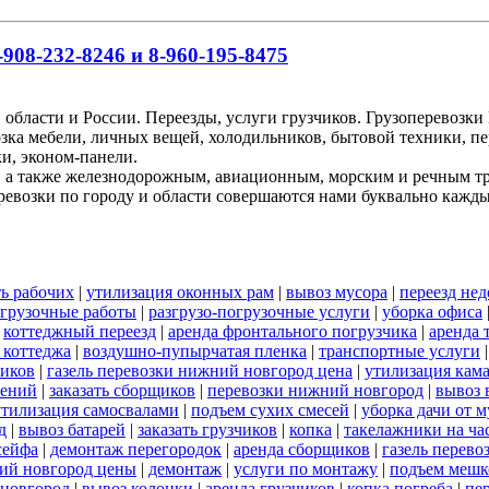
908-232-8246 и 8-960-195-8475
 области и России. Переезды, услуги грузчиков. Грузоперевоз
озка мебели, личных вещей, холодильников, бытовой техники, пе
и, эконом-панели.
, а также железнодорожным, авиационным, морским и речным т
ревозки по городу и области совершаются нами буквально кажд
ь рабочих
|
утилизация оконных рам
|
вывоз мусора
|
переезд нед
огрузочные работы
|
разгрузо-погрузочные услуги
|
уборка офиса
|
коттеджный переезд
|
аренда фронтального погрузчика
|
аренда 
 коттеджа
|
воздушно-пупырчатая пленка
|
транспортные услуги
ников
|
газель перевозки нижний новгород цена
|
утилизация кам
оений
|
заказать сборщиков
|
перевозки нижний новгород
|
вывоз 
утилизация самосвалами
|
подъем сухих смесей
|
уборка дачи от м
д
|
вывоз батарей
|
заказать грузчиков
|
копка
|
такелажники на ча
сейфа
|
демонтаж перегородок
|
аренда сборщиков
|
газель перев
ий новгород цены
|
демонтаж
|
услуги по монтажу
|
подъем мешк
 новгород
|
вывоз колонки
|
аренда грузчиков
|
копка погреба
|
пе