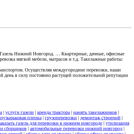
ки Газель Нижний Новгород. … Квартирные, дачные, офисные
ревозка мягкой мебели, матрасов и т.д. Такелажные работы:
ранспортом. Осуществляя междугородние перевозки, наши
ый день в силу постоянно растущей положительной репутации
а
|
услуги газели
|
аренда трактора
|
нанять такелажников
|
пузырьковая пленка
|
грузоперевозки
|
демонтаж строений
|
заказать газель для перевозки в нижнем новгороде
|
утилизация
ги сборщиков
|
автомобильные перевозки нижний новгород
|
хих смесей
|
уборка дачи от мусора
|
уборка офиса от мусора
|