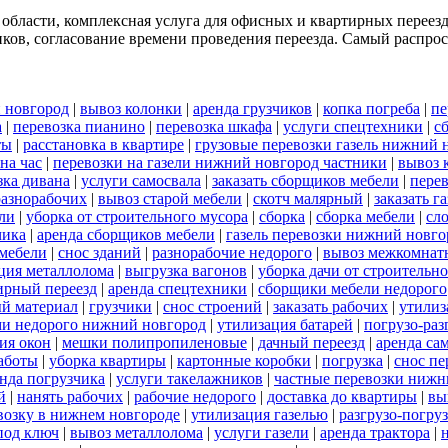
 области, комплексная услуга для офисных и квартирных переез
ков, согласование времени проведения переезда. Самый распрост
 новгород
|
вывоз колонки
|
аренда грузчиков
|
копка погреба
|
пе
а
|
перевозка пианино
|
перевозка шкафа
|
услуги спецтехники
|
с
ты
|
расстановка в квартире
|
грузовые перевозки газель нижний 
на час
|
перевозки на газели нижний новгород частники
|
вывоз 
зка дивана
|
услуги самосвала
|
заказать сборщиков мебели
|
пере
разнорабочих
|
вывоз старой мебели
|
скотч малярный
|
заказать г
ели
|
уборка от строительного мусора
|
сборка
|
сборка мебели
|
сл
чика
|
аренда сборщиков мебели
|
газель перевозки нижний новго
 мебели
|
снос зданий
|
разнорабочие недорого
|
вывоз межкомнат
ция металлолома
|
выгрузка вагонов
|
уборка дачи от строительн
ирный переезд
|
аренда спецтехники
|
сборщики мебели недорого
й материал
|
грузчики
|
снос строений
|
заказать рабочих
|
утилиз
ами недорого нижний новгород
|
утилизация батарей
|
погрузо-раз
ия окон
|
мешки полипропиленовые
|
дачный переезд
|
аренда са
работы
|
уборка квартиры
|
картонные коробки
|
погрузка
|
снос пе
нда погрузчика
|
услуги такелажников
|
частные перевозки нижн
й
|
нанять рабочих
|
рабочие недорого
|
доставка до квартиры
|
вы
евозку в нижнем новгороде
|
утилизация газелью
|
разгрузо-погру
под ключ
|
вывоз металлолома
|
услуги газели
|
аренда трактора
|