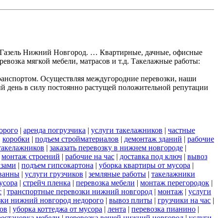
ки Газель Нижний Новгород. … Квартирные, дачные, офисные
ревозка мягкой мебели, матрасов и т.д. Такелажные работы:
ранспортом. Осуществляя междугородние перевозки, наши
ый день в силу постоянно растущей положительной репутации
орого
|
аренда погрузчика
|
услуги такелажников
|
частные
|
коробки
|
подъем стройматериалов
|
демонтаж зданий
|
рабочие
такелажников
|
заказать перевозку в нижнем новгороде
|
|
монтаж строений
|
рабочие на час
|
доставка под ключ
|
вывоз
азами
|
подъем гипсокартона
|
уборка квартиры от мусора
|
ванны
|
услуги грузчиков
|
земляные работы
|
такелажники
усора
|
стрейч пленка
|
перевозка мебели
|
монтаж перегородок
|
с
|
транспортные перевозки нижний новгород
|
монтаж
|
услуги
озки нижний новгород недорого
|
вывоз плиты
|
грузчики на час
|
ов
|
уборка коттеджа от мусора
|
лента
|
перевозка пианино
|
рестановка мебели
|
перевозка вещей нижний новгород
|
услуги