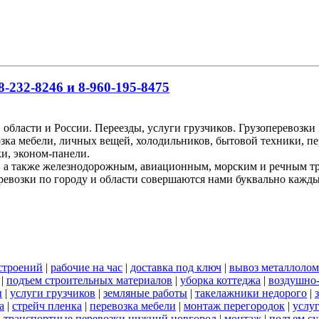
-232-8246 и 8-960-195-8475
 области и России. Переезды, услуги грузчиков. Грузоперевоз
озка мебели, личных вещей, холодильников, бытовой техники, пе
и, эконом-панели.
, а также железнодорожным, авиационным, морским и речным т
ревозки по городу и области совершаются нами буквально кажд
строений
|
рабочие на час
|
доставка под ключ
|
вывоз металлолом
|
подъем строительных материалов
|
уборка коттеджа
|
воздушно-
ы
|
услуги грузчиков
|
земляные работы
|
такелажники недорого
|
а
|
стрейч пленка
|
перевозка мебели
|
монтаж перегородок
|
услу
|
транспортные перевозки нижний новгород
|
монтаж
|
подъем су