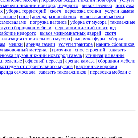
а мебели нижний новгород недорого
|
вывоз газелью
|
погрузка
их
|
уборка территорий
|
скотч
|
перевозка стенки
|
услуги камаза
вартире
|
снос
|
аренда разнорабочих
|
вывоз старой мебели
|
самосвалами
|
погрузка вагонов
|
уборка от мусора
|
такелажные
слуги сборщиков мебели
|
перевозки нижний новгород
рабочие недорого
|
вывоз межкомнатных дверей
|
скотч
тилизация строительного мусора
|
выгрузка фуры
|
уборка
рам
|
мешки
|
аренда газели
|
услуги трактора
|
нанять сборщиков
упаковочный материал
|
грузчики
|
снос строений
|
заказать
евозка грузов нижний новгород газель
|
утилизация ванны
|
и зеленые
|
офисный переезд
|
аренда камаза
|
сборщики мебели
коттеджа от строительного мусора
|
картонные коробки
|
аренда самосвала
|
заказать такелажников
|
перевозка мебели с
любые грузы: Домашние вещи, Мягкая и корпусная мебель,