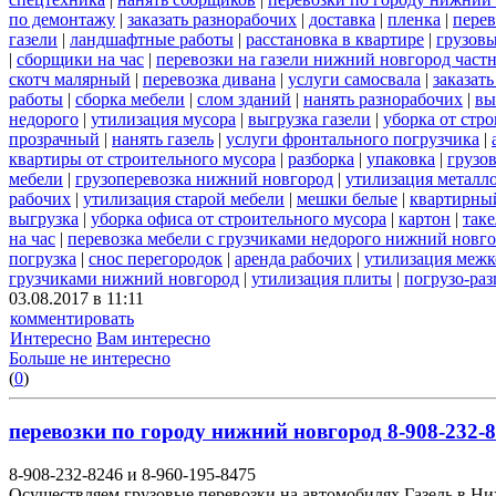
по демонтажу
|
заказать разнорабочих
|
доставка
|
пленка
|
перев
газели
|
ландшафтные работы
|
расстановка в квартире
|
грузовы
|
сборщики на час
|
перевозки на газели нижний новгород част
скотч малярный
|
перевозка дивана
|
услуги самосвала
|
заказат
работы
|
сборка мебели
|
слом зданий
|
нанять разнорабочих
|
вы
недорого
|
утилизация мусора
|
выгрузка газели
|
уборка от стр
прозрачный
|
нанять газель
|
услуги фронтального погрузчика
|
квартиры от строительного мусора
|
разборка
|
упаковка
|
грузов
мебели
|
грузоперевозка нижний новгород
|
утилизация металл
рабочих
|
утилизация старой мебели
|
мешки белые
|
квартирный
выгрузка
|
уборка офиса от строительного мусора
|
картон
|
так
на час
|
перевозка мебели с грузчиками недорого нижний новг
погрузка
|
снос перегородок
|
аренда рабочих
|
утилизация межк
грузчиками нижний новгород
|
утилизация плиты
|
погрузо-ра
03.08.2017 в 11:11
комментировать
Интересно
Вам интересно
Больше не интересно
(
0
)
перевозки по городу нижний новгород 8-908-232-8
8-908-232-8246 и 8-960-195-8475
Осуществляем грузовые перевозки на автомобилях Газель в Н