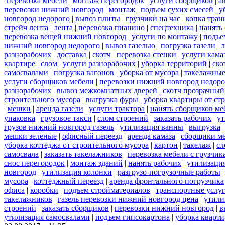
перевозка мебели
|
монтаж перегородок
|
услуги сборщиков
|
а
перевозки нижний новгород
|
монтаж
|
подъем сухих смесей
|
у
новгород недорого
|
вывоз плиты
|
грузчики на час
|
копка тра
стрейч лента
|
лента
|
перевозка пианино
|
спецтехника
|
нанять
перевозка вещей нижний новгород
|
услуги по монтажу
|
подъе
нижний новгород недорого
|
вывоз газелью
|
погрузка газели
|
разнорабочих
|
доставка
|
скотч
|
перевозка стенки
|
услуги кама
квартире
|
слом
|
услуги разнорабочих
|
уборка территорий
|
ско
самосвалами
|
погрузка вагонов
|
уборка от мусора
|
такелажные
услуги сборщиков мебели
|
перевозки нижний новгород недоро
разнорабочих
|
вывоз межкомнатных дверей
|
скотч прозрачный
строительного мусора
|
выгрузка фуры
|
уборка квартиры от ст
|
мешки
|
аренда газели
|
услуги трактора
|
нанять сборщиков ме
упаковка
|
грузовое такси
|
слом строений
|
заказать рабочих
|
ут
грузов нижний новгород газель
|
утилизация ванны
|
выгрузка
мешки зеленые
|
офисный переезд
|
аренда камаза
|
сборщики ме
уборка коттеджа от строительного мусора
|
картон
|
такелаж
|
сл
самосвала
|
заказать такелажников
|
перевозка мебели с грузчи
снос перегородок
|
монтаж зданий
|
нанять рабочих
|
утилизаци
новгород
|
утилизация колонки
|
разгрузо-погрузочные работы
мусора
|
коттеджный переезд
|
аренда фронтального погрузчика
офиса
|
коробки
|
подъем стройматериалов
|
транспортные услу
такелажников
|
газель перевозки нижний новгород цена
|
утили
строений
|
заказать сборщиков
|
перевозки нижний новгород
|
в
утилизация самосвалами
|
подъем гипсокартона
|
уборка кварти