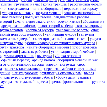
з плиты
|
грузчики на час
|
копка траншей
|
расстановка мебели
|
ино
|
спецтехника
|
нанять сборщиков
|
перевозки по городу
|
услуги по монтажу
|
подъем мешков
|
заказать разнорабочих
|
вывоз газелью
|
погрузка газели
|
ландшафтные работы
|
риторий
|
скотч
|
перевозка стенки
|
услуги камаза
|
сборщики на
|
аренда разнорабочих
|
вывоз старой мебели
|
скотч малярный
|
рузка вагонов
|
уборка от мусора
|
такелажные работы
|
снос
|
ижний новгород недорого
|
утилизация мусора
|
выгрузка
комнатных дверей
|
скотч прозрачный
|
нанять газель
|
услуги
ыгрузка фуры
|
уборка квартиры от строительного мусора
|
слуги трактора
|
нанять сборщиков мебели
|
грузоперевозка
с строений
|
заказать рабочих
|
утилизация старой мебели
|
ь
|
утилизация ванны
|
выгрузка
|
уборка офиса от
|
офисный переезд
|
аренда камаза
|
сборщики мебели на час
|
а от строительного мусора
|
картон
|
погрузка
|
снос
ла
|
заказать такелажников
|
перевозка мебели с грузчиками
зданий
|
нанять рабочих
|
утилизация оконных рам
|
вывоз
и
|
разгрузо-погрузочные работы
|
уборка дачи
|
заказать
 мусора
|
коттеджный переезд
|
аренда фронтального погрузчика
са