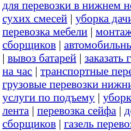
для перевозки в нижнем н
сухих смесей
|
уборка дач
перевозка мебели
|
монтаж
сборщиков
|
автомобильны
|
вывоз батарей
|
заказать 
на час
|
транспортные пер
грузовые перевозки нижн
услуги по подъему
|
уборк
лента
|
перевозка сейфа
|
д
сборщиков
|
газель перев