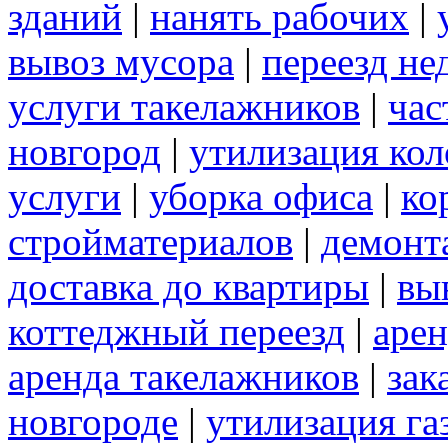
зданий
|
нанять рабочих
|
вывоз мусора
|
переезд не
услуги такелажников
|
час
новгород
|
утилизация ко
услуги
|
уборка офиса
|
ко
стройматериалов
|
демонт
доставка до квартиры
|
вы
коттеджный переезд
|
арен
аренда такелажников
|
зак
новгороде
|
утилизация га