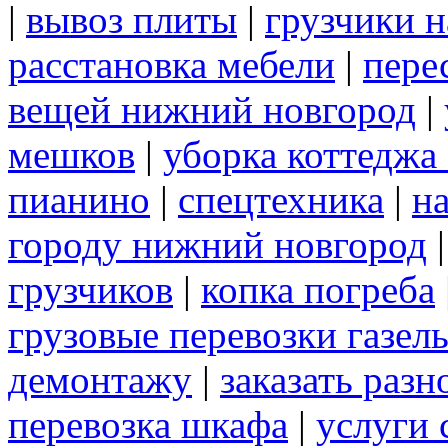
|
вывоз плиты
|
грузчики н
расстановка мебели
|
пере
вещей нижний новгород
|
мешков
|
уборка коттеджа
пианино
|
спецтехника
|
н
городу нижний новгород
грузчиков
|
копка погреба
грузовые перевозки газел
демонтажу
|
заказать раз
перевозка шкафа
|
услуги 