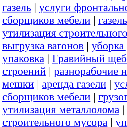
газель
|
услуги фронтальн
сборщиков мебели
|
газел
утилизация строительног
выгрузка вагонов
|
уборка
упаковка
|
Гравийный щеб
строений
|
разнорабочие н
мешки
|
аренда газели
|
ус
сборщиков мебели
|
грузо
утилизация металлолома
строительного мусора
|
уп