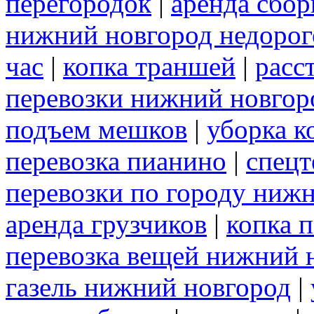
перегородок
|
аренда сбо
нижний новгород недорог
час
|
копка траншей
|
расс
перевозки нижний новгор
подъем мешков
|
уборка к
перевозка пианино
|
спецт
перевозки по городу ниж
аренда грузчиков
|
копка 
перевозка вещей нижний 
газель нижний новгород
|