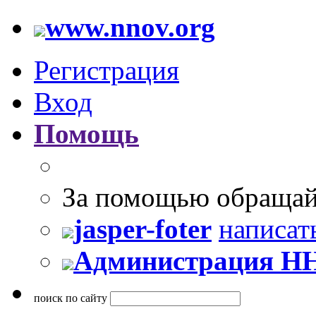
www.nnov.org
Регистрация
Вход
Помощь
За помощью обращай
jasper-foter
написат
Администрация Н
поиск по сайту