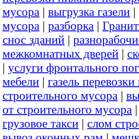
мусора
|
выгрузка газели
|
мусора
|
разборка
|
Грани
снос зданий
|
разнорабочи
межкомнатных дверей
|
ск
|
услуги фронтального по
мебели
|
газель перевозки
строительного мусора
|
вы
от строительного мусора
грузовое такси
|
слом стр
вывоз оконных рам
|
меш