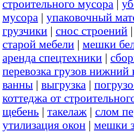
строительного мусора
|
уб
мусора
|
упаковочный мат
грузчики
|
снос строений
старой мебели
|
мешки бе
аренда спецтехники
|
сбор
перевозка грузов нижний 
ванны
|
выгрузка
|
погрузо
коттеджа от строительног
щебень
|
такелаж
|
слом п
утилизация окон
|
мешки 