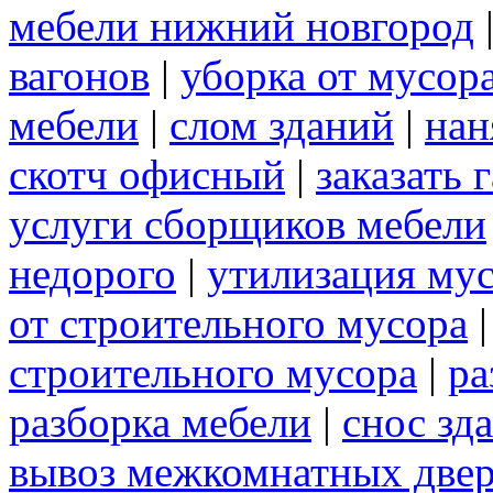
мебели нижний новгород
вагонов
|
уборка от мусор
мебели
|
слом зданий
|
нан
скотч офисный
|
заказать 
услуги сборщиков мебели
недорого
|
утилизация му
от строительного мусора
строительного мусора
|
ра
разборка мебели
|
снос зд
вывоз межкомнатных две