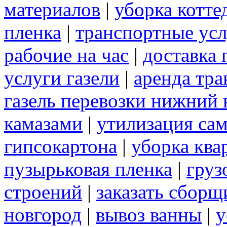
материалов
|
уборка котте
пленка
|
транспортные ус
рабочие на час
|
доставка 
услуги газели
|
аренда тра
газель перевозки нижний 
камазами
|
утилизация са
гипсокартона
|
уборка ква
пузырьковая пленка
|
груз
строений
|
заказать сборщ
новгород
|
вывоз ванны
|
у