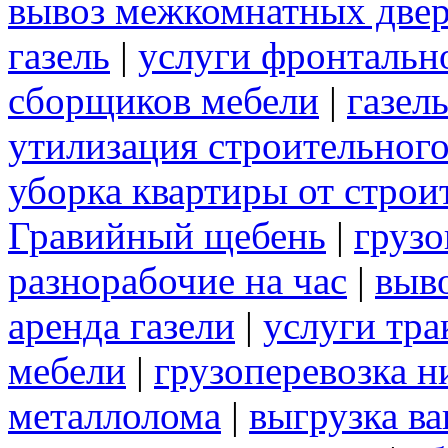
вывоз межкомнатных две
газель
|
услуги фронтальн
сборщиков мебели
|
газел
утилизация строительног
уборка квартиры от строи
Гравийный щебень
|
грузо
разнорабочие на час
|
выв
аренда газели
|
услуги тра
мебели
|
грузоперевозка 
металлолома
|
выгрузка ва