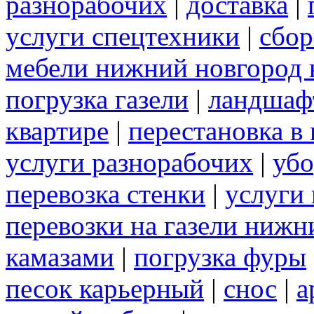
разнорабочих
|
доставка
|
услуги спецтехники
|
сбор
мебели нижний новгород 
погрузка газели
|
ландшаф
квартире
|
перестановка в 
услуги разнорабочих
|
убо
перевозка стенки
|
услуги 
перевозки на газели нижн
камазами
|
погрузка фуры
песок карьерный
|
снос
|
а