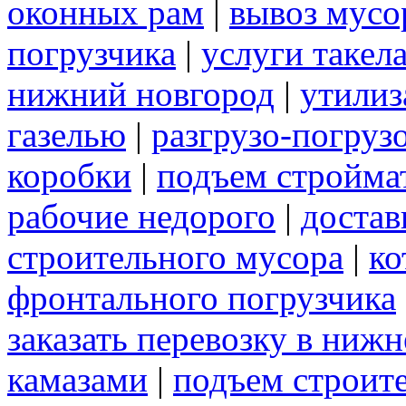
оконных рам
|
вывоз мусо
погрузчика
|
услуги такел
нижний новгород
|
утилиз
газелью
|
разгрузо-погруз
коробки
|
подъем стройма
рабочие недорого
|
достав
строительного мусора
|
ко
фронтального погрузчика
заказать перевозку в ниж
камазами
|
подъем строит