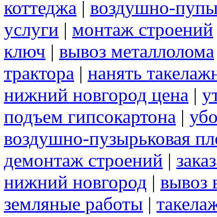
коттеджа
|
воздушно-пупы
услуги
|
монтаж строений
ключ
|
вывоз металлолома
трактора
|
нанять такелаж
нижний новгород цена
|
у
подъем гипсокартона
|
убо
воздушно-пузырьковая пл
демонтаж строений
|
зака
нижний новгород
|
вывоз 
земляные работы
|
такела