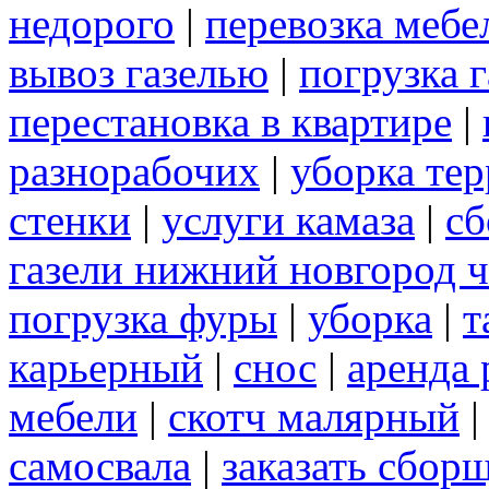
недорого
|
перевозка мебе
вывоз газелью
|
погрузка г
перестановка в квартире
|
разнорабочих
|
уборка те
стенки
|
услуги камаза
|
сб
газели нижний новгород 
погрузка фуры
|
уборка
|
т
карьерный
|
снос
|
аренда 
мебели
|
скотч малярный
самосвала
|
заказать сбор