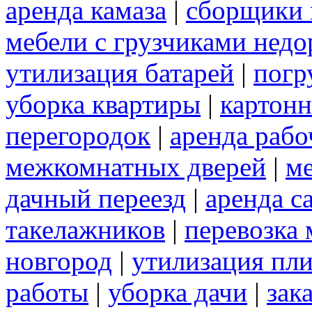
аренда камаза
|
сборщики 
мебели с грузчиками нед
утилизация батарей
|
погр
уборка квартиры
|
картон
перегородок
|
аренда рабо
межкомнатных дверей
|
м
дачный переезд
|
аренда с
такелажников
|
перевозка
новгород
|
утилизация пл
работы
|
уборка дачи
|
зак