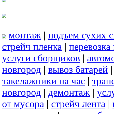
монтаж
|
подъем сухих 
стрейч пленка
|
перевозка
услуги сборщиков
|
автом
новгород
|
вывоз батарей
такелажники на час
|
тран
новгород
|
демонтаж
|
усл
от мусора
|
стрейч лента
|