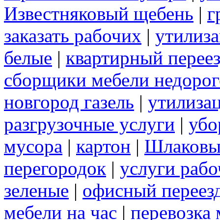
Известняковый щебень
|
г
заказать рабочих
|
утилиза
белые
|
квартирный перее
сборщики мебели недорог
новгород газель
|
утилиза
разгрузочные услуги
|
убо
мусора
|
картон
|
Шлаковы
перегородок
|
услуги раб
зеленые
|
офисный переез
мебели на час
|
перевозка 