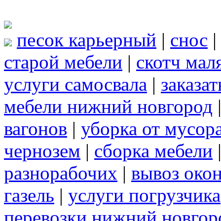
песок карьерный
|
снос
старой мебели
|
скотч мал
услуги самосвала
|
заказа
мебели нижний новгород
вагонов
|
уборка от мусор
чернозем
|
сборка мебели
разнорабочих
|
вывоз око
газель
|
услуги погрузчика
перевозки нижний новгор