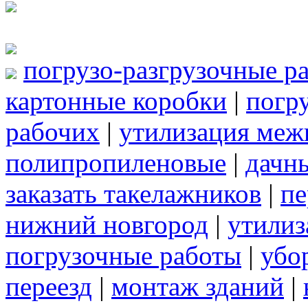
погрузо-разгрузочные р
картонные коробки
|
погр
рабочих
|
утилизация меж
полипропиленовые
|
дачн
заказать такелажников
|
пе
нижний новгород
|
утилиз
погрузочные работы
|
убо
переезд
|
монтаж зданий
|