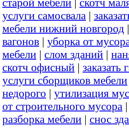
старой мебели
|
скотч мал
услуги самосвала
|
заказа
мебели нижний новгород
вагонов
|
уборка от мусор
мебели
|
слом зданий
|
нан
скотч офисный
|
заказать 
услуги сборщиков мебели
недорого
|
утилизация му
от строительного мусора
разборка мебели
|
снос зд