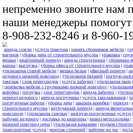
непременно звоните нам 
наши менеджеры помогут 
8-908-232-8246 и 8-960-1
аренда газели
|
услуги трактора
|
нанять сборщиков мебели
|
гр
вагонов
|
уборка дачи от строительного мусора
|
упаковка
|
груз
мешки
|
квартирный переезд
|
аренда спецтехники
|
сборщики м
ванны
|
выгрузка
|
уборка офиса от строительного мусора
|
упак
утилизация старой мебели
|
мешки белые
|
офисный переезд
|
ар
недорого нижний новгород
|
утилизация батарей
|
погрузо-разг
такелаж
|
слом перегородок
|
услуги рабочих
|
утилизация окон
|
перевозка мебели с грузчиками нижний новгород
|
утилизаци
коробки
|
погрузка
|
снос перегородок
|
аренда рабочих
|
утилиз
переезд недорого
|
аренда погрузчика
|
услуги такелажников
|
ч
погрузочные работы
|
уборка дачи
|
заказать коробки
|
переезд
|
строительного мусора
|
коттеджный переезд
|
аренда фронтальн
новгороде
|
утилизация газелью
|
разгрузо-погрузочные услуги
рабочие недорого
|
доставка до квартиры
|
вывоз металлолома
|
нижний новгород цена
|
утилизация камазами
|
подъем строите
транспортные услуги
|
монтаж строений
|
рабочие на час
|
доста