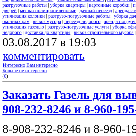
разгрузочные работы
|
уборка квартиры
|
картонные коробки
|
п
дверей
|
мешки полипропиленовые
|
дачный переезд
|
аренда са
утилизация колонки
|
разгрузо-погрузочные работы
|
уборка да
оконных рам
|
вывоз мусора
|
переезд недорого
|
аренда погрузч
утилизация газелью
|
разгрузо-погрузочные услуги
|
уборка офи
недорого
|
доставка до квартиры
|
вывоз строительного мусора
03.08.2017 в 19:03
комментировать
Интересно
Вам интересно
Больше не интересно
(
0
)
Заказать Газель для выв
908-232-8246 и 8-960-195
8-908-232-8246 и 8-960-1