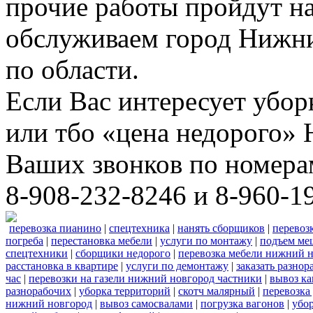
прочие работы пройдут н
обслуживаем город Нижни
по области.
Если Вас интересует убо
или тбо «цена недорого»
Ваших звонков по номера
8-908-232-8246 и 8-960-1
перевозка пианино
|
спецтехника
|
нанять сборщиков
|
перевоз
погреба
|
перестановка мебели
|
услуги по монтажу
|
подъем ме
спецтехники
|
сборщики недорого
|
перевозка мебели нижний н
расстановка в квартире
|
услуги по демонтажу
|
заказать разнор
час
|
перевозки на газели нижний новгород частники
|
вывоз к
разнорабочих
|
уборка территорий
|
скотч малярный
|
перевозка
нижний новгород
|
вывоз самосвалами
|
погрузка вагонов
|
убор