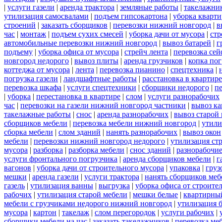
|
услуги газели
|
аренда трактора
|
земляные работы
|
такелажни
утилизация самосвалами
|
подъем гипсокартона
|
уборка кварти
строений
|
заказать сборщиков
|
перевозки нижний новгород
|
в
час
|
монтаж
|
подъем сухих смесей
|
уборка дачи от мусора
|
стр
автомобильные перевозки нижний новгород
|
вывоз батарей
|
г
подъему
|
уборка офиса от мусора
|
стрейч лента
|
перевозка сей
новгород недорого
|
вывоз плиты
|
аренда грузчиков
|
копка пог
коттеджа от мусора
|
лента
|
перевозка пианино
|
спецтехника
|
погрузка газели
|
ландшафтные работы
|
расстановка в квартире
перевозка шкафа
|
услуги спецтехники
|
сборщики недорого
|
п
|
уборка
|
перестановка в квартире
|
слом
|
услуги разнорабочих
час
|
перевозки на газели нижний новгород частники
|
вывоз к
такелажные работы
|
снос
|
аренда разнорабочих
|
вывоз старой
сборщиков мебели
|
перевозка мебели нижний новгород
|
утили
сборка мебели
|
слом зданий
|
нанять разнорабочих
|
вывоз окон
мебели
|
перевозки нижний новгород недорого
|
утилизация ст
мусора
|
разборка
|
разборка мебели
|
снос зданий
|
разнорабочие
услуги фронтального погрузчика
|
аренда сборщиков мебели
|
г
вагонов
|
уборка дачи от строительного мусора
|
упаковка
|
груз
мешки
|
аренда газели
|
услуги трактора
|
нанять сборщиков меб
газель
|
утилизация ванны
|
выгрузка
|
уборка офиса от строите
рабочих
|
утилизация старой мебели
|
мешки белые
|
квартирный
мебели с грузчиками недорого нижний новгород
|
утилизация 
мусора
|
картон
|
такелаж
|
слом перегородок
|
услуги рабочих
|
сборщики мебели на час
|
заказать такелажников
|
перевозка ме