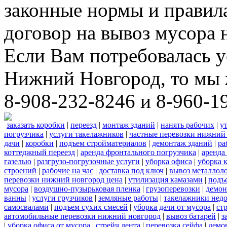
законные нормы и правил
договор на вывоз мусора 
Если Вам потребовалась у
Нижний Новгород, то мы 
8-908-232-8246 и 8-960-1
заказать коробки
|
переезд
|
монтаж зданий
|
нанять рабочих
|
у
погрузчика
|
услуги такелажников
|
частные перевозки нижний
дачи
|
коробки
|
подъем стройматериалов
|
демонтаж зданий
|
ра
коттеджный переезд
|
аренда фронтального погрузчика
|
аренда
газелью
|
разгрузо-погрузочные услуги
|
уборка офиса
|
уборка 
строений
|
рабочие на час
|
доставка под ключ
|
вывоз металлол
перевозки нижний новгород цена
|
утилизация камазами
|
подъ
мусора
|
воздушно-пузырьковая пленка
|
грузоперевозки
|
демон
ванны
|
услуги грузчиков
|
земляные работы
|
такелажники нед
самосвалами
|
подъем сухих смесей
|
уборка дачи от мусора
|
ст
автомобильные перевозки нижний новгород
|
вывоз батарей
|
з
|
уборка офиса от мусора
|
стрейч лента
|
перевозка сейфа
|
демо