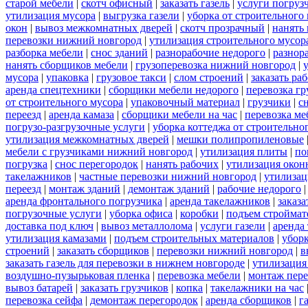
старой мебели
|
скотч офисный
|
заказать газель
|
услуги погруз
утилизация мусора
|
выгрузка газели
|
уборка от строительного
окон
|
вывоз межкомнатных дверей
|
скотч прозрачный
|
нанять 
перевозки нижний новгород
|
утилизация строительного мусор
разборка мебели
|
снос зданий
|
разнорабочие недорого
|
разнор
нанять сборщиков мебели
|
грузоперевозка нижний новгород
|
мусора
|
упаковка
|
грузовое такси
|
слом строений
|
заказать ра
аренда спецтехники
|
сборщики мебели недорого
|
перевозка гр
от строительного мусора
|
упаковочный материал
|
грузчики
|
с
переезд
|
аренда камаза
|
сборщики мебели на час
|
перевозка ме
погрузо-разгрузочные услуги
|
уборка коттеджа от строительно
утилизация межкомнатных дверей
|
мешки полипропиленовые
мебели с грузчиками нижний новгород
|
утилизация плиты
|
по
погрузка
|
снос перегородок
|
нанять рабочих
|
утилизация окон
такелажников
|
частные перевозки нижний новгород
|
утилизац
переезд
|
монтаж зданий
|
демонтаж зданий
|
рабочие недорого
аренда фронтального погрузчика
|
аренда такелажников
|
заказ
погрузочные услуги
|
уборка офиса
|
коробки
|
подъем строймат
доставка под ключ
|
вывоз металлолома
|
услуги газели
|
аренда
утилизация камазами
|
подъем строительных материалов
|
уборк
строений
|
заказать сборщиков
|
перевозки нижний новгород
|
в
заказать газель для перевозки в нижнем новгороде
|
утилизация
воздушно-пузырьковая пленка
|
перевозка мебели
|
монтаж пере
вывоз батарей
|
заказать грузчиков
|
копка
|
такелажники на час
перевозка сейфа
|
демонтаж перегородок
|
аренда сборщиков
|
г