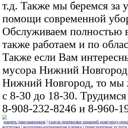
т.д. Также мы беремся за 
помощи современной убор
Обслуживаем полностью в
также работаем и по облас
Также если Вам интересны
мусора Нижний Новгород 
Нижний Новгород, то мы 
с 8-30 до 18-30. Трудимс
8-908-232-8246 и 8-960-1
нанять такелажников
|
газель перевозки нижний новгород цен
коттеджа
|
воздушно-пупырчатая пленка
|
транспортные услуги