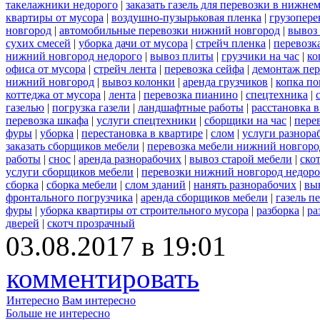
такелажники недорого
|
заказать газель для перевозки в нижне
квартиры от мусора
|
воздушно-пузырьковая пленка
|
грузопере
новгород
|
автомобильные перевозки нижний новгород
|
вывоз
сухих смесей
|
уборка дачи от мусора
|
стрейч пленка
|
перевозк
нижний новгород недорого
|
вывоз плиты
|
грузчики на час
|
ко
офиса от мусора
|
стрейч лента
|
перевозка сейфа
|
демонтаж пер
нижний новгород
|
вывоз колонки
|
аренда грузчиков
|
копка по
коттеджа от мусора
|
лента
|
перевозка пианино
|
спецтехника
|
газелью
|
погрузка газели
|
ландшафтные работы
|
расстановка в
перевозка шкафа
|
услуги спецтехники
|
сборщики на час
|
пере
фуры
|
уборка
|
перестановка в квартире
|
слом
|
услуги разнора
заказать сборщиков мебели
|
перевозка мебели нижний новгоро
работы
|
снос
|
аренда разнорабочих
|
вывоз старой мебели
|
ско
услуги сборщиков мебели
|
перевозки нижний новгород недоро
сборка
|
сборка мебели
|
слом зданий
|
нанять разнорабочих
|
вы
фронтального погрузчика
|
аренда сборщиков мебели
|
газель п
фуры
|
уборка квартиры от строительного мусора
|
разборка
|
ра
дверей
|
скотч прозрачный
03.08.2017 в 19:01
комментировать
Интересно
Вам интересно
Больше не интересно