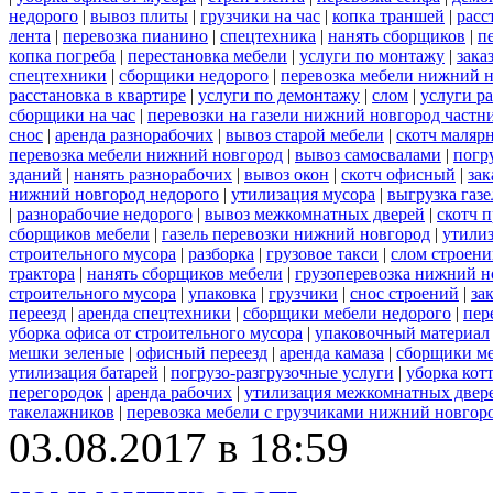
недорого
|
вывоз плиты
|
грузчики на час
|
копка траншей
|
расс
лента
|
перевозка пианино
|
спецтехника
|
нанять сборщиков
|
п
копка погреба
|
перестановка мебели
|
услуги по монтажу
|
зака
спецтехники
|
сборщики недорого
|
перевозка мебели нижний н
расстановка в квартире
|
услуги по демонтажу
|
слом
|
услуги р
сборщики на час
|
перевозки на газели нижний новгород частн
снос
|
аренда разнорабочих
|
вывоз старой мебели
|
скотч маляр
перевозка мебели нижний новгород
|
вывоз самосвалами
|
погр
зданий
|
нанять разнорабочих
|
вывоз окон
|
скотч офисный
|
зак
нижний новгород недорого
|
утилизация мусора
|
выгрузка газ
|
разнорабочие недорого
|
вывоз межкомнатных дверей
|
скотч 
сборщиков мебели
|
газель перевозки нижний новгород
|
утилиз
строительного мусора
|
разборка
|
грузовое такси
|
слом строен
трактора
|
нанять сборщиков мебели
|
грузоперевозка нижний н
строительного мусора
|
упаковка
|
грузчики
|
снос строений
|
за
переезд
|
аренда спецтехники
|
сборщики мебели недорого
|
пер
уборка офиса от строительного мусора
|
упаковочный материал
мешки зеленые
|
офисный переезд
|
аренда камаза
|
сборщики ме
утилизация батарей
|
погрузо-разгрузочные услуги
|
уборка кот
перегородок
|
аренда рабочих
|
утилизация межкомнатных двер
такелажников
|
перевозка мебели с грузчиками нижний новгор
03.08.2017 в 18:59