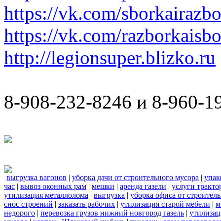
https://vk.com/sborkairazb
https://vk.com/razborkaisb
http://legionsuper.blizko.ru
8-908-232-8246 и 8-960-1
выгрузка вагонов
|
уборка дачи от строительного мусора
|
упак
час
|
вывоз оконных рам
|
мешки
|
аренда газели
|
услуги тракто
утилизация металлолома
|
выгрузка
|
уборка офиса от строител
снос строений
|
заказать рабочих
|
утилизация старой мебели
|
м
недорого
|
перевозка грузов нижний новгород газель
|
утилизац