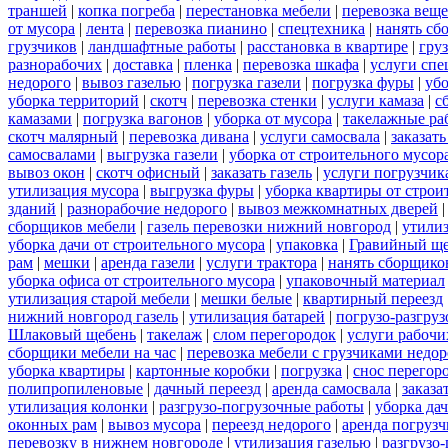
траншей
|
копка погреба
|
перестановка мебели
|
перевозка вещ
от мусора
|
лента
|
перевозка пианино
|
спецтехника
|
нанять сб
грузчиков
|
ландшафтные работы
|
расстановка в квартире
|
гру
разнорабочих
|
доставка
|
пленка
|
перевозка шкафа
|
услуги спе
недорого
|
вывоз газелью
|
погрузка газели
|
погрузка фуры
|
уб
уборка территорий
|
скотч
|
перевозка стенки
|
услуги камаза
|
с
камазами
|
погрузка вагонов
|
уборка от мусора
|
такелажные ра
скотч малярный
|
перевозка дивана
|
услуги самосвала
|
заказат
самосвалами
|
выгрузка газели
|
уборка от строительного мусор
вывоз окон
|
скотч офисный
|
заказать газель
|
услуги погрузчик
утилизация мусора
|
выгрузка фуры
|
уборка квартиры от строи
зданий
|
разнорабочие недорого
|
вывоз межкомнатных дверей
сборщиков мебели
|
газель перевозки нижний новгород
|
утилиз
уборка дачи от строительного мусора
|
упаковка
|
Гравийный ще
рам
|
мешки
|
аренда газели
|
услуги трактора
|
нанять сборщико
уборка офиса от строительного мусора
|
упаковочный материал
утилизация старой мебели
|
мешки белые
|
квартирный переезд
нижний новгород газель
|
утилизация батарей
|
погрузо-разгру
Шлаковый щебень
|
такелаж
|
слом перегородок
|
услуги рабочи
сборщики мебели на час
|
перевозка мебели с грузчиками недо
уборка квартиры
|
картонные коробки
|
погрузка
|
снос перегор
полипропиленовые
|
дачный переезд
|
аренда самосвала
|
заказа
утилизация колонки
|
разгрузо-погрузочные работы
|
уборка да
оконных рам
|
вывоз мусора
|
переезд недорого
|
аренда погрузч
перевозку в нижнем новгороде
|
утилизация газелью
|
разгрузо