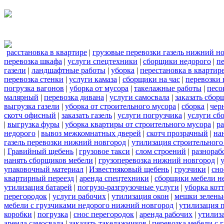
расстановка в квартире
|
грузовые перевозки газель нижний н
перевозка шкафа
|
услуги спецтехники
|
сборщики недорого
|
п
газели
|
ландшафтные работы
|
уборка
|
перестановка в квартир
перевозка стенки
|
услуги камаза
|
сборщики на час
|
перевозки 
погрузка вагонов
|
уборка от мусора
|
такелажные работы
|
песо
малярный
|
перевозка дивана
|
услуги самосвала
|
заказать сбор
выгрузка газели
|
уборка от строительного мусора
|
сборка
|
чер
скотч офисный
|
заказать газель
|
услуги погрузчика
|
услуги сб
|
выгрузка фуры
|
уборка квартиры от строительного мусора
|
ра
недорого
|
вывоз межкомнатных дверей
|
скотч прозрачный
|
на
газель перевозки нижний новгород
|
утилизация строительного
|
Гравийный щебень
|
грузовое такси
|
слом строений
|
разнораб
нанять сборщиков мебели
|
грузоперевозка нижний новгород
|
упаковочный материал
|
Известняковый щебень
|
грузчики
|
сно
квартирный переезд
|
аренда спецтехники
|
сборщики мебели н
утилизация батарей
|
погрузо-разгрузочные услуги
|
уборка кот
перегородок
|
услуги рабочих
|
утилизация окон
|
мешки зелены
мебели с грузчиками недорого нижний новгород
|
утилизация 
коробки
|
погрузка
|
снос перегородок
|
аренда рабочих
|
утилиз
аренда самосвала
|
заказать такелажников
|
перевозка мебели с