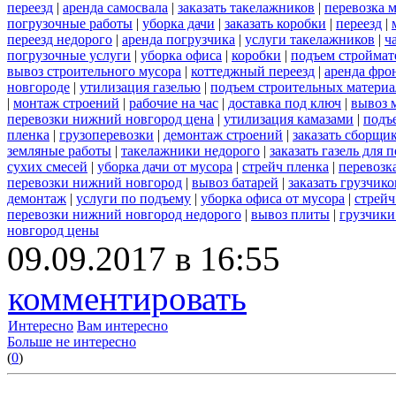
переезд
|
аренда самосвала
|
заказать такелажников
|
перевозка 
погрузочные работы
|
уборка дачи
|
заказать коробки
|
переезд
|
переезд недорого
|
аренда погрузчика
|
услуги такелажников
|
ч
погрузочные услуги
|
уборка офиса
|
коробки
|
подъем строймат
вывоз строительного мусора
|
коттеджный переезд
|
аренда фро
новгороде
|
утилизация газелью
|
подъем строительных материа
|
монтаж строений
|
рабочие на час
|
доставка под ключ
|
вывоз 
перевозки нижний новгород цена
|
утилизация камазами
|
подъ
пленка
|
грузоперевозки
|
демонтаж строений
|
заказать сборщи
земляные работы
|
такелажники недорого
|
заказать газель для
сухих смесей
|
уборка дачи от мусора
|
стрейч пленка
|
перевозк
перевозки нижний новгород
|
вывоз батарей
|
заказать грузчико
демонтаж
|
услуги по подъему
|
уборка офиса от мусора
|
стрейч
перевозки нижний новгород недорого
|
вывоз плиты
|
грузчики
новгород цены
09.09.2017 в 16:55
комментировать
Интересно
Вам интересно
Больше не интересно
(
0
)