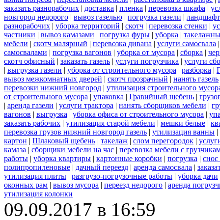
заказать разнорабочих
|
доставка
|
пленка
|
перевозка шкафа
|
ус
новгород недорого
|
вывоз газелью
|
погрузка газели
|
ландшафт
разнорабочих
|
уборка территорий
|
скотч
|
перевозка стенки
|
ус
частники
|
вывоз камазами
|
погрузка фуры
|
уборка
|
такелажны
мебели
|
скотч малярный
|
перевозка дивана
|
услуги самосвала
самосвалами
|
погрузка вагонов
|
уборка от мусора
|
сборка
|
чер
скотч офисный
|
заказать газель
|
услуги погрузчика
|
услуги сб
|
выгрузка газели
|
уборка от строительного мусора
|
разборка
|
вывоз межкомнатных дверей
|
скотч прозрачный
|
нанять газель
перевозки нижний новгород
|
утилизация строительного мусор
от строительного мусора
|
упаковка
|
Гравийный щебень
|
грузо
|
аренда газели
|
услуги трактора
|
нанять сборщиков мебели
|
гр
вагонов
|
выгрузка
|
уборка офиса от строительного мусора
|
уп
заказать рабочих
|
утилизация старой мебели
|
мешки белые
|
кв
перевозка грузов нижний новгород газель
|
утилизация ванны
|
картон
|
Шлаковый щебень
|
такелаж
|
слом перегородок
|
услуг
камаза
|
сборщики мебели на час
|
перевозка мебели с грузчик
работы
|
уборка квартиры
|
картонные коробки
|
погрузка
|
снос
полипропиленовые
|
дачный переезд
|
аренда самосвала
|
заказа
утилизация плиты
|
разгрузо-погрузочные работы
|
уборка дачи
оконных рам
|
вывоз мусора
|
переезд недорого
|
аренда погрузч
утилизация колонки
09.09.2017 в 16:59