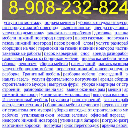
услуги по монтажу
|
подъем мешков
|
уборка коттеджа от мусо
по городу нижний новгород
|
вывоз колонки
|
аренда грузчиков
услуги по демонтажу
|
заказать разнорабочих
|
доставка
|
пленк
мебели нижний новгород недорого
|
вывоз газелью
|
погрузка г
газель нижний новгород
|
песок речной
|
слом
|
услуги разнора
сборщики на час
|
перевозки на газели нижний новгород частн
такелажные работы
|
песок карьерный
|
снос
|
аренда разнорабо
самосвала
|
заказать сборщиков мебели
|
перевозка мебели ниж
сборка
|
чернозем
|
сборка мебели
|
слом зданий
|
нанять разнор
услуги сборщиков мебели
|
перевозки нижний новгород недоро
разборка
|
Гранитный щебень
|
разборка мебели
|
снос зданий
|
р
нанять газель
|
услуги фронтального погрузчика
|
аренда сборщ
строительного мусора
|
выгрузка фуры
|
уборка квартиры от ст
строений
|
разнорабочие на час
|
вывоз оконных рам
|
мешки
|
а
нижний новгород
|
утилизация металлолома
|
выгрузка вагонов
Известняковый щебень
|
грузчики
|
снос строений
|
заказать ра
аренда спецтехники
|
сборщики мебели недорого
|
перевозка гр
от строительного мусора
|
уборка коттеджа от строительного м
рабочих
|
утилизация окон
|
мешки зеленые
|
офисный переезд
|
недорого нижний новгород
|
утилизация батарей
|
погрузо-разг
картонные коробки
|
погрузка
|
снос перегородок
|
аренда рабоч