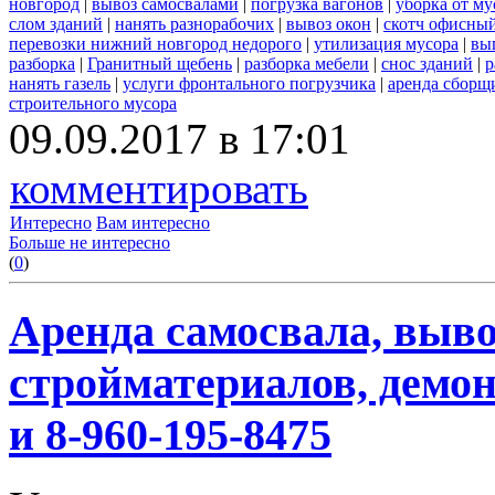
новгород
|
вывоз самосвалами
|
погрузка вагонов
|
уборка от му
слом зданий
|
нанять разнорабочих
|
вывоз окон
|
скотч офисны
перевозки нижний новгород недорого
|
утилизация мусора
|
вы
разборка
|
Гранитный щебень
|
разборка мебели
|
снос зданий
|
р
нанять газель
|
услуги фронтального погрузчика
|
аренда сборщ
строительного мусора
09.09.2017 в 17:01
комментировать
Интересно
Вам интересно
Больше не интересно
(
0
)
Аренда самосвала, выво
стройматериалов, демон
и 8-960-195-8475