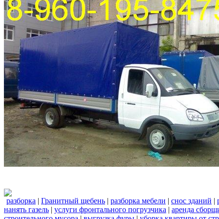
разборка
|
Гранитный щебень
|
разборка мебели
|
снос зданий
|
нанять газель
|
услуги фронтального погрузчика
|
аренда сборщ
строительного мусора
|
выгрузка фуры
|
уборка квартиры от ст