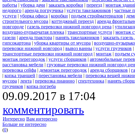
работы
|
уборка дачи
|
заказать коробки
|
переезд
|
монтаж здани
недорого
|
аренда погрузчика
|
услуги такелажников
|
частные 
услуги
|
уборка офиса
|
коробки
|
подъем стройматериалов
|
дем
строительного мусора
|
коттеджный переезд
|
аренда фронтальн
новгороде
|
газель перевозки нижний новгород цена
|
утилизац
воздушно-пупырчатая пленка
|
транспортные услуги
|
монтаж с
газели
|
аренда трактора
|
нанять такелажников
|
заказать газел
гипсокартона
|
уборка квартиры от мусора
|
воздушно-пузырько
перевозки нижний новгород
|
вывоз ванны
|
услуги грузчиков
|
транспортные перевозки нижний новгород
|
монтаж
|
подъем с
монтаж перегородок
|
услуги сборщиков
|
автомобильные пере
расстановка мебели
|
грузовые перевозки нижний новгород це
перевозка сейфа
|
демонтаж перегородок
|
аренда сборщиков
|
г
|
копка траншей
|
перестановка мебели
|
перевозка вещей нижн
мусора
|
лента
|
перевозка пианино
|
спецтехника
|
нанять сбор
грузчиков
|
копка погреба
09.09.2017 в 17:04
комментировать
Интересно
Вам интересно
Больше не интересно
(
0
)