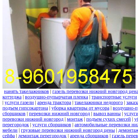
нанять такелажников
|
газель перевозки нижний новгород цен
коттеджа
|
воздушно-пупырчатая пленка
|
транспортные услуги
|
услуги газели
|
аренда трактора
|
такелажники недорого
|
заказ
подъем гипсокартона
|
уборка квартиры от мусора
|
воздушно-п
сборщиков
|
перевозки нижний новгород
|
вывоз ванны
|
услуги
перевозки нижний новгород
|
монтаж
|
подъем сухих смесей
|
у
перегородок
|
услуги сборщиков
|
автомобильные перевозки ни
мебели
|
грузовые перевозки нижний новгород цены
|
демонта
сейфа
|
демонтаж перегородок
|
аренда сборщиков
|
газель пере