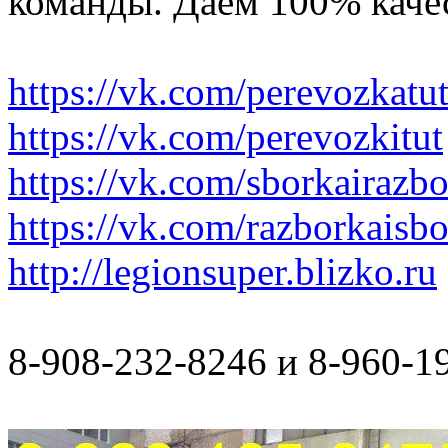
команды. Даем 100% качес
https://vk.com/perevozkatu
https://vk.com/perevozkitut
https://vk.com/sborkairazb
https://vk.com/razborkaisb
http://legionsuper.blizko.ru
8-908-232-8246 и 8-960-1