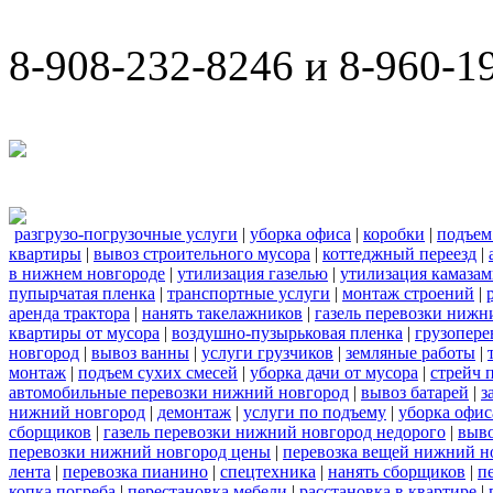
8-908-232-8246 и 8-960-1
разгрузо-погрузочные услуги
|
уборка офиса
|
коробки
|
подъем
квартиры
|
вывоз строительного мусора
|
коттеджный переезд
|
в нижнем новгороде
|
утилизация газелью
|
утилизация камаза
пупырчатая пленка
|
транспортные услуги
|
монтаж строений
|
аренда трактора
|
нанять такелажников
|
газель перевозки нижн
квартиры от мусора
|
воздушно-пузырьковая пленка
|
грузопере
новгород
|
вывоз ванны
|
услуги грузчиков
|
земляные работы
|
монтаж
|
подъем сухих смесей
|
уборка дачи от мусора
|
стрейч 
автомобильные перевозки нижний новгород
|
вывоз батарей
|
з
нижний новгород
|
демонтаж
|
услуги по подъему
|
уборка офис
сборщиков
|
газель перевозки нижний новгород недорого
|
выв
перевозки нижний новгород цены
|
перевозка вещей нижний н
лента
|
перевозка пианино
|
спецтехника
|
нанять сборщиков
|
п
копка погреба
|
перестановка мебели
|
расстановка в квартире
|