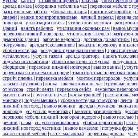
мусора
|
картон
|
Шлаковый щебень
|
такелаж
|
слом перегородо
аренда камаза
|
сборщики мебели на час
|
перевозка мебели с г
разгрузочные работы
|
уборка квартиры
|
картонные коробки
|
п
дверей
|
мешки полипропиленовые
|
дачный переезд
|
аренда са
новгород
|
утилизация плиты
|
утилизация колонки
|
разгрузо-п
зданий
|
нанять рабочих
|
утилизация оконных рам
|
вывоз мусо
перевозки нижний новгород
|
утилизация газелью
|
разгрузо-по
демонтаж зданий
|
рабочие недорого
|
доставка до квартиры
|
вы
погрузчика
|
аренда такелажников
|
заказать перевозку в нижне
уборка коттеджа
|
воздушно-пупырчатая пленка
|
транспортные
металлолома
|
услуги газели
|
аренда трактора
|
нанять такелаж
подъем гипсокартона
|
уборка квартиры от мусора
|
воздушно-п
сборщиков
|
перевозки нижний новгород
|
вывоз ванны
|
услуги
перевозки в нижнем новгороде
|
транспортные перевозки нижн
стрейч пленка
|
перевозка мебели
|
монтаж перегородок
|
услуг
заказать грузчиков
|
копка
|
такелажники на час
|
грузовые пере
от мусора
|
стрейч лента
|
перевозка сейфа
|
демонтаж перегоро
вывоз плиты
|
грузчики на час
|
копка траншей
|
расстановка ме
монтажу
|
подъем мешков
|
уборка коттеджа от мусора
|
лента
|
п
нижний новгород
|
вывоз колонки
|
аренда грузчиков
|
копка по
новгород
|
услуги по демонтажу
|
заказать разнорабочих
|
доста
перевозка мебели нижний новгород недорого
|
вывоз газелью
|
речной
|
слом
|
услуги разнорабочих
|
уборка территорий
|
скотч
нижний новгород частники
|
вывоз камазами
|
погрузка фуры
|
вывоз старой мебели
|
скотч малярный
|
перевозка дивана
|
услу