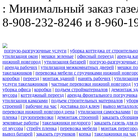
: Минимальный заказ газел
8-908-232-8246 и 8-960-1
погрузо-разгрузочные услуги
|
уборка коттеджа от строительн
утилизация окон
|
мешки зеленые
|
офисный переезд
|
аренда ка
нижний новгород
|
утилизация батарей
|
погрузо-разгрузочные
|
аренда рабочих
|
утилизация межкомнатных дверей
|
мешки п
такелажников
|
перевозка мебели с грузчиками нижний новгор
коробки
|
переезд
|
монтаж зданий
|
нанять рабочих
|
утилизаци
услуги такелажников
|
частные перевозки нижний новгород
|
у
уборка офиса
|
коробки
|
подъем стройматериалов
|
демонтаж з
мусора
|
коттеджный переезд
|
аренда фронтального погрузчика
утилизация камазами
|
подъем строительных материалов
|
уборк
строений
|
рабочие на час
|
доставка под ключ
|
вывоз металлол
перевозки нижний новгород цена
|
утилизация самосвалами
|
п
пленка
|
грузоперевозки
|
демонтаж строений
|
заказать сборщи
земляные работы
|
такелажники недорого
|
заказать газель для
от мусора
|
стрейч пленка
|
перевозка мебели
|
монтаж перегоро
вывоз батарей
|
заказать грузчиков
|
копка
|
такелажники на час