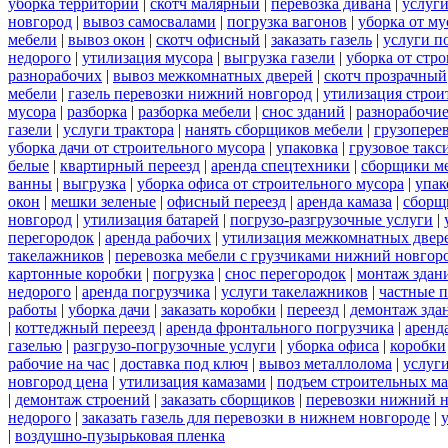
уборка территорий
|
скотч малярный
|
перевозка дивана
|
услуги
новгород
|
вывоз самосвалами
|
погрузка вагонов
|
уборка от му
мебели
|
вывоз окон
|
скотч офисный
|
заказать газель
|
услуги п
недорого
|
утилизация мусора
|
выгрузка газели
|
уборка от стр
разнорабочих
|
вывоз межкомнатных дверей
|
скотч прозрачный
мебели
|
газель перевозки нижний новгород
|
утилизация строи
мусора
|
разборка
|
разборка мебели
|
снос зданий
|
разнорабочие
газели
|
услуги трактора
|
нанять сборщиков мебели
|
грузопере
уборка дачи от строительного мусора
|
упаковка
|
грузовое такс
белые
|
квартирный переезд
|
аренда спецтехники
|
сборщики ме
ванны
|
выгрузка
|
уборка офиса от строительного мусора
|
упак
окон
|
мешки зеленые
|
офисный переезд
|
аренда камаза
|
сборщ
новгород
|
утилизация батарей
|
погрузо-разгрузочные услуги
|
перегородок
|
аренда рабочих
|
утилизация межкомнатных двер
такелажников
|
перевозка мебели с грузчиками нижний новгор
картонные коробки
|
погрузка
|
снос перегородок
|
монтаж здан
недорого
|
аренда погрузчика
|
услуги такелажников
|
частные 
работы
|
уборка дачи
|
заказать коробки
|
переезд
|
демонтаж зда
|
коттеджный переезд
|
аренда фронтального погрузчика
|
аренд
газелью
|
разгрузо-погрузочные услуги
|
уборка офиса
|
коробки
рабочие на час
|
доставка под ключ
|
вывоз металлолома
|
услуги
новгород цена
|
утилизация камазами
|
подъем строительных ма
|
демонтаж строений
|
заказать сборщиков
|
перевозки нижний 
недорого
|
заказать газель для перевозки в нижнем новгороде
|
|
воздушно-пузырьковая пленка