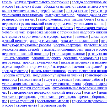
газель
|
услуги фронтального погрузчика
|
аренда сборщиков м
мусора
|
выгрузка фуры
|
уборка квартиры от строительного му
вывоз межкомнатных дверей
|
мешки
|
аренда газели
|
услуги тр
утилизация металлолома
|
выгрузка вагонов
|
уборка дачи от ст
разнорабочие на час
|
вывоз оконных рам
|
мешки белые
|
кварт
перевозка грузов нижний новгород газель
|
утилизация ванны
|
грузчики
|
снос строений
|
заказать рабочих
|
утилизация старой
мебели на час
|
перевозка мебели с грузчиками недорого нижн
коттеджа от строительного мусора
|
картон
|
такелаж
|
слом пер
дачный переезд
|
аренда самосвала
|
заказать такелажников
|
пер
погрузо-разгрузочные работы
|
уборка квартиры
|
картонные ко
межкомнатных дверей
|
утилизация оконных рам
|
вывоз мусор
перевозки нижний новгород
|
утилизация колонки
|
разгрузо-п
|
нанять рабочих
|
рабочие недорого
|
доставка до квартиры
|
вы
погрузчика
|
аренда такелажников
|
заказать перевозку в нижне
офиса
|
коробки
|
подъем стройматериалов
|
демонтаж зданий
|
р
аренда трактора
|
нанять такелажников
|
газель перевозки нижн
|
уборка коттеджа
|
воздушно-пупырчатая пленка
|
транспортны
новгород
|
вывоз ванны
|
услуги грузчиков
|
земляные работы
|
утилизация самосвалами
|
подъем гипсокартона
|
уборка кварти
строений
|
услуги сборщиков
|
автомобильные перевозки нижн
час
|
транспортные перевозки нижний новгород
|
монтаж
|
подъ
монтаж перегородок
|
демонтаж перегородок
|
аренда сборщико
час
|
копка траншей
|
расстановка мебели
|
грузовые перевозки
мусора
|
стрейч лента
|
перевозка сейфа