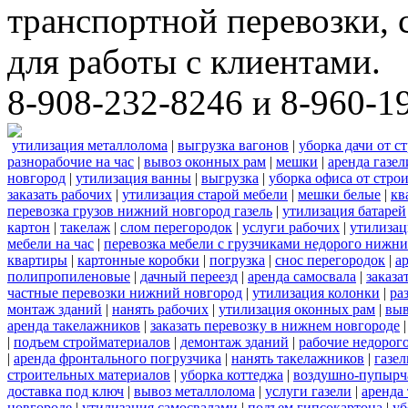
транспортной перевозки,
для работы с клиентами.
8-908-232-8246 и 8-960-1
утилизация металлолома
|
выгрузка вагонов
|
уборка дачи от с
разнорабочие на час
|
вывоз оконных рам
|
мешки
|
аренда газел
новгород
|
утилизация ванны
|
выгрузка
|
уборка офиса от стро
заказать рабочих
|
утилизация старой мебели
|
мешки белые
|
кв
перевозка грузов нижний новгород газель
|
утилизация батарей
картон
|
такелаж
|
слом перегородок
|
услуги рабочих
|
утилизац
мебели на час
|
перевозка мебели с грузчиками недорого нижн
квартиры
|
картонные коробки
|
погрузка
|
снос перегородок
|
а
полипропиленовые
|
дачный переезд
|
аренда самосвала
|
заказа
частные перевозки нижний новгород
|
утилизация колонки
|
ра
монтаж зданий
|
нанять рабочих
|
утилизация оконных рам
|
выв
аренда такелажников
|
заказать перевозку в нижнем новгороде
|
подъем стройматериалов
|
демонтаж зданий
|
рабочие недорог
|
аренда фронтального погрузчика
|
нанять такелажников
|
газе
строительных материалов
|
уборка коттеджа
|
воздушно-пупырч
доставка под ключ
|
вывоз металлолома
|
услуги газели
|
аренда
новгороде
|
утилизация самосвалами
|
подъем гипсокартона
|
уб