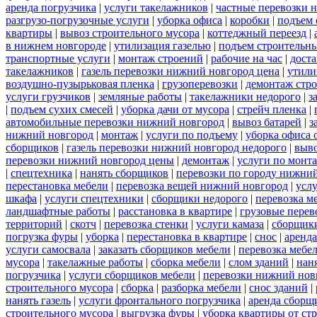
аренда погрузчика
|
услуги такелажников
|
частные перевозки 
разгрузо-погрузочные услуги
|
уборка офиса
|
коробки
|
подъем 
квартиры
|
вывоз строительного мусора
|
коттеджный переезд
|
в нижнем новгороде
|
утилизация газелью
|
подъем строительн
транспортные услуги
|
монтаж строений
|
рабочие на час
|
доста
такелажников
|
газель перевозки нижний новгород цена
|
утили
воздушно-пузырьковая пленка
|
грузоперевозки
|
демонтаж стр
услуги грузчиков
|
земляные работы
|
такелажники недорого
|
з
|
подъем сухих смесей
|
уборка дачи от мусора
|
стрейч пленка
|
автомобильные перевозки нижний новгород
|
вывоз батарей
|
з
нижний новгород
|
монтаж
|
услуги по подъему
|
уборка офиса 
сборщиков
|
газель перевозки нижний новгород недорого
|
выв
перевозки нижний новгород цены
|
демонтаж
|
услуги по монт
|
спецтехника
|
нанять сборщиков
|
перевозки по городу нижни
перестановка мебели
|
перевозка вещей нижний новгород
|
усл
шкафа
|
услуги спецтехники
|
сборщики недорого
|
перевозка м
ландшафтные работы
|
расстановка в квартире
|
грузовые перев
территорий
|
скотч
|
перевозка стенки
|
услуги камаза
|
сборщики
погрузка фуры
|
уборка
|
перестановка в квартире
|
снос
|
аренда
услуги самосвала
|
заказать сборщиков мебели
|
перевозка мебе
мусора
|
такелажные работы
|
сборка мебели
|
слом зданий
|
нан
погрузчика
|
услуги сборщиков мебели
|
перевозки нижний нов
строительного мусора
|
сборка
|
разборка мебели
|
снос зданий
|
нанять газель
|
услуги фронтального погрузчика
|
аренда сборщ
строительного мусора
|
выгрузка фуры
|
уборка квартиры от ст