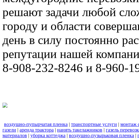
решают задачи любой сло
городу и области соверш
день в силу постоянно р
репутации нашей компани
8-908-232-8246 и 8-960-1
воздушно-пупырчатая пленка
|
транспортные услуги
|
монтаж 
газели
|
аренда трактора
|
нанять такелажников
|
газель перевоз
материалов
|
уборка коттеджа
|
воздушно-пузырьковая пленка
|