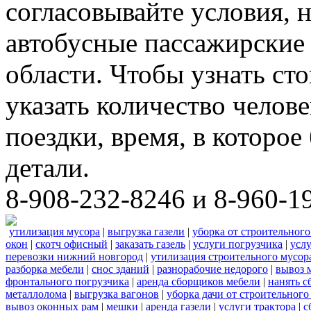
согласовывайте условия, 
автобусные пассажирские 
области. Чтобы узнать ст
указать количество челове
поездки, время, в которое
детали.
8-908-232-8246 и 8-960-1
утилизация мусора
|
выгрузка газели
|
уборка от строительного
окон
|
скотч офисный
|
заказать газель
|
услуги погрузчика
|
усл
перевозки нижний новгород
|
утилизация строительного мусор
разборка мебели
|
снос зданий
|
разнорабочие недорого
|
вывоз 
фронтального погрузчика
|
аренда сборщиков мебели
|
нанять с
металлолома
|
выгрузка вагонов
|
уборка дачи от строительного
вывоз оконных рам
|
мешки
|
аренда газели
|
услуги трактора
|
с