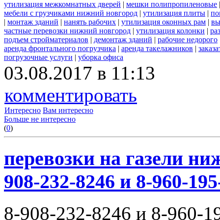
утилизация межкомнатных дверей
|
мешки полипропиленовые
мебели с грузчиками нижний новгород
|
утилизация плиты
|
по
|
монтаж зданий
|
нанять рабочих
|
утилизация оконных рам
|
вы
частные перевозки нижний новгород
|
утилизация колонки
|
ра
подъем стройматериалов
|
демонтаж зданий
|
рабочие недорого
аренда фронтального погрузчика
|
аренда такелажников
|
заказ
погрузочные услуги
|
уборка офиса
03.08.2017 в 11:13
комментировать
Интересно
Вам интересно
Больше не интересно
(
0
)
перевозки на газели ни
908-232-8246 и 8-960-195
8-908-232-8246 и 8-960-1