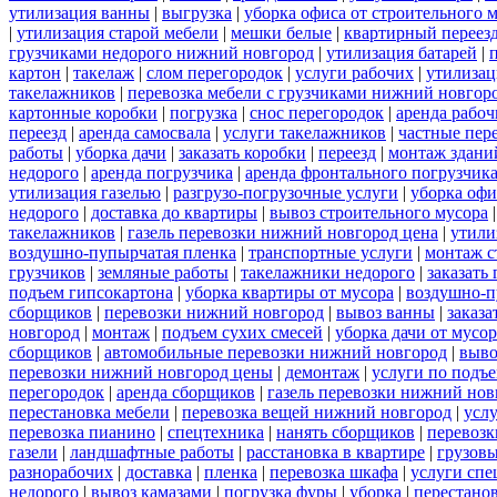
утилизация ванны
|
выгрузка
|
уборка офиса от строительного 
|
утилизация старой мебели
|
мешки белые
|
квартирный переез
грузчиками недорого нижний новгород
|
утилизация батарей
|
картон
|
такелаж
|
слом перегородок
|
услуги рабочих
|
утилизац
такелажников
|
перевозка мебели с грузчиками нижний новгор
картонные коробки
|
погрузка
|
снос перегородок
|
аренда рабоч
переезд
|
аренда самосвала
|
услуги такелажников
|
частные пер
работы
|
уборка дачи
|
заказать коробки
|
переезд
|
монтаж здани
недорого
|
аренда погрузчика
|
аренда фронтального погрузчик
утилизация газелью
|
разгрузо-погрузочные услуги
|
уборка офи
недорого
|
доставка до квартиры
|
вывоз строительного мусора
такелажников
|
газель перевозки нижний новгород цена
|
утили
воздушно-пупырчатая пленка
|
транспортные услуги
|
монтаж с
грузчиков
|
земляные работы
|
такелажники недорого
|
заказать
подъем гипсокартона
|
уборка квартиры от мусора
|
воздушно-п
сборщиков
|
перевозки нижний новгород
|
вывоз ванны
|
заказа
новгород
|
монтаж
|
подъем сухих смесей
|
уборка дачи от мусор
сборщиков
|
автомобильные перевозки нижний новгород
|
выво
перевозки нижний новгород цены
|
демонтаж
|
услуги по подъ
перегородок
|
аренда сборщиков
|
газель перевозки нижний нов
перестановка мебели
|
перевозка вещей нижний новгород
|
усл
перевозка пианино
|
спецтехника
|
нанять сборщиков
|
перевозк
газели
|
ландшафтные работы
|
расстановка в квартире
|
грузовы
разнорабочих
|
доставка
|
пленка
|
перевозка шкафа
|
услуги спе
недорого
|
вывоз камазами
|
погрузка фуры
|
уборка
|
перестанов