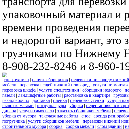
транспорта для перевозки
упаковочный материал и р
времени проведения пере
и недорогой вариант, это 
грузчиками по Нижнему Н
8-908-232-8246 и 8-960-1
спецтехника
|
нанять сборщиков
|
перевозки по городу нижний
мебели
|
перевозка вещей нижний новгород
|
услуги по монтаж
перевозка шкафа
|
услуги спецтехники
|
сборщики недорого
|
п
газели
|
ландшафтные работы
|
расстановка в квартире
|
грузовы
разнорабочих
|
доставка
|
пленка
|
перевозка стенки
|
услуги кам
вывоз камазами
|
погрузка фуры
|
уборка
|
перестановка в кварт
дивана
|
услуги самосвала
|
заказать сборщиков мебели
|
перево
уборка от мусора
|
такелажные работы
|
снос
|
аренда разнорабо
погрузчика
|
услуги сборщиков мебели
|
перевозки нижний нов
строительного мусора
|
сборка
|
сборка мебели
|
слом зданий
|
н