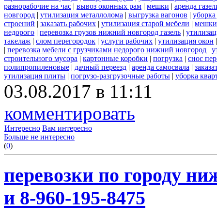
разнорабочие на час
|
вывоз оконных рам
|
мешки
|
аренда газел
новгород
|
утилизация металлолома
|
выгрузка вагонов
|
уборка
строений
|
заказать рабочих
|
утилизация старой мебели
|
мешки
недорого
|
перевозка грузов нижний новгород газель
|
утилизац
такелаж
|
слом перегородок
|
услуги рабочих
|
утилизация окон
|
перевозка мебели с грузчиками недорого нижний новгород
|
у
строительного мусора
|
картонные коробки
|
погрузка
|
снос пе
полипропиленовые
|
дачный переезд
|
аренда самосвала
|
заказа
утилизация плиты
|
погрузо-разгрузочные работы
|
уборка квар
03.08.2017 в 11:11
комментировать
Интересно
Вам интересно
Больше не интересно
(
0
)
перевозки по городу ни
и 8-960-195-8475