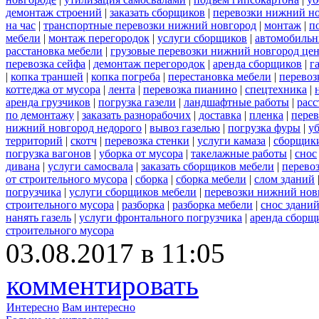
демонтаж строений
|
заказать сборщиков
|
перевозки нижний н
на час
|
транспортные перевозки нижний новгород
|
монтаж
|
п
мебели
|
монтаж перегородок
|
услуги сборщиков
|
автомобильн
расстановка мебели
|
грузовые перевозки нижний новгород це
перевозка сейфа
|
демонтаж перегородок
|
аренда сборщиков
|
г
|
копка траншей
|
копка погреба
|
перестановка мебели
|
перевоз
коттеджа от мусора
|
лента
|
перевозка пианино
|
спецтехника
|
аренда грузчиков
|
погрузка газели
|
ландшафтные работы
|
расс
по демонтажу
|
заказать разнорабочих
|
доставка
|
пленка
|
перев
нижний новгород недорого
|
вывоз газелью
|
погрузка фуры
|
у
территорий
|
скотч
|
перевозка стенки
|
услуги камаза
|
сборщики
погрузка вагонов
|
уборка от мусора
|
такелажные работы
|
снос
дивана
|
услуги самосвала
|
заказать сборщиков мебели
|
перево
от строительного мусора
|
сборка
|
сборка мебели
|
слом зданий
погрузчика
|
услуги сборщиков мебели
|
перевозки нижний нов
строительного мусора
|
разборка
|
разборка мебели
|
снос здани
нанять газель
|
услуги фронтального погрузчика
|
аренда сборщ
строительного мусора
03.08.2017 в 11:05
комментировать
Интересно
Вам интересно