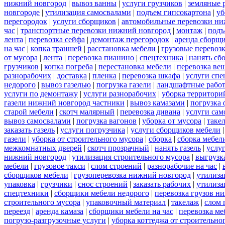
нижний новгород
|
вывоз ванны
|
услуги грузчиков
|
земляные 
новгороде
|
утилизация самосвалами
|
подъем гипсокартона
|
уб
перегородок
|
услуги сборщиков
|
автомобильные перевозки ни
час
|
транспортные перевозки нижний новгород
|
монтаж
|
подъ
лента
|
перевозка сейфа
|
демонтаж перегородок
|
аренда сборщ
на час
|
копка траншей
|
расстановка мебели
|
грузовые перевоз
от мусора
|
лента
|
перевозка пианино
|
спецтехника
|
нанять сб
грузчиков
|
копка погреба
|
перестановка мебели
|
перевозка ве
разнорабочих
|
доставка
|
пленка
|
перевозка шкафа
|
услуги спе
недорого
|
вывоз газелью
|
погрузка газели
|
ландшафтные рабо
услуги по демонтажу
|
услуги разнорабочих
|
уборка территори
газели нижний новгород частники
|
вывоз камазами
|
погрузка
старой мебели
|
скотч малярный
|
перевозка дивана
|
услуги сам
вывоз самосвалами
|
погрузка вагонов
|
уборка от мусора
|
таке
заказать газель
|
услуги погрузчика
|
услуги сборщиков мебели
газели
|
уборка от строительного мусора
|
сборка
|
сборка мебел
межкомнатных дверей
|
скотч прозрачный
|
нанять газель
|
услу
нижний новгород
|
утилизация строительного мусора
|
выгрузк
мебели
|
грузовое такси
|
слом строений
|
разнорабочие на час
|
сборщиков мебели
|
грузоперевозка нижний новгород
|
утилиза
упаковка
|
грузчики
|
снос строений
|
заказать рабочих
|
утилиза
спецтехники
|
сборщики мебели недорого
|
перевозка грузов н
строительного мусора
|
упаковочный материал
|
такелаж
|
слом 
переезд
|
аренда камаза
|
сборщики мебели на час
|
перевозка ме
погрузо-разгрузочные услуги
|
уборка коттеджа от строительно