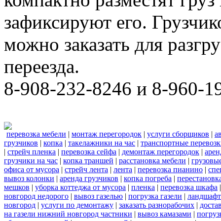
зафиксируют его. Грузчи
можно заказать для разгру
переезда.
8-908-232-8246 и 8-960-1
перевозка мебели
|
монтаж перегородок
|
услуги сборщиков
|
а
грузчиков
|
копка
|
такелажники на час
|
транспортные перевоз
|
стрейч пленка
|
перевозка сейфа
|
демонтаж перегородок
|
арен
грузчики на час
|
копка траншей
|
расстановка мебели
|
грузовы
офиса от мусора
|
стрейч лента
|
лента
|
перевозка пианино
|
спе
вывоз колонки
|
аренда грузчиков
|
копка погреба
|
перестановк
мешков
|
уборка коттеджа от мусора
|
пленка
|
перевозка шкафа
новгород недорого
|
вывоз газелью
|
погрузка газели
|
ландшафт
новгород
|
услуги по демонтажу
|
заказать разнорабочих
|
доста
на газели нижний новгород частники
|
вывоз камазами
|
погруз