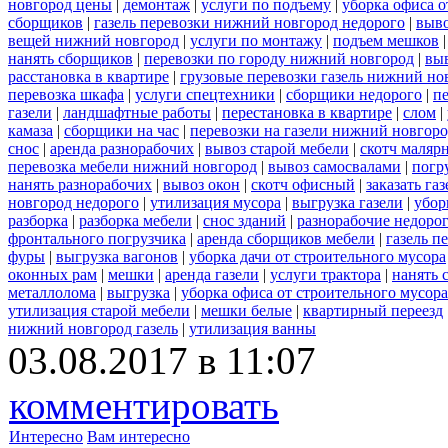
новгород цены
|
демонтаж
|
услуги по подъему
|
уборка офиса о
сборщиков
|
газель перевозки нижний новгород недорого
|
выв
вещей нижний новгород
|
услуги по монтажу
|
подъем мешков
нанять сборщиков
|
перевозки по городу нижний новгород
|
вы
расстановка в квартире
|
грузовые перевозки газель нижний но
перевозка шкафа
|
услуги спецтехники
|
сборщики недорого
|
п
газели
|
ландшафтные работы
|
перестановка в квартире
|
слом
|
камаза
|
сборщики на час
|
перевозки на газели нижний новгор
снос
|
аренда разнорабочих
|
вывоз старой мебели
|
скотч маляр
перевозка мебели нижний новгород
|
вывоз самосвалами
|
погр
нанять разнорабочих
|
вывоз окон
|
скотч офисный
|
заказать газ
новгород недорого
|
утилизация мусора
|
выгрузка газели
|
убор
разборка
|
разборка мебели
|
снос зданий
|
разнорабочие недоро
фронтального погрузчика
|
аренда сборщиков мебели
|
газель п
фуры
|
выгрузка вагонов
|
уборка дачи от строительного мусора
оконных рам
|
мешки
|
аренда газели
|
услуги трактора
|
нанять 
металлолома
|
выгрузка
|
уборка офиса от строительного мусора
утилизация старой мебели
|
мешки белые
|
квартирный переезд
нижний новгород газель
|
утилизация ванны
03.08.2017 в 11:07
комментировать
Интересно
Вам интересно