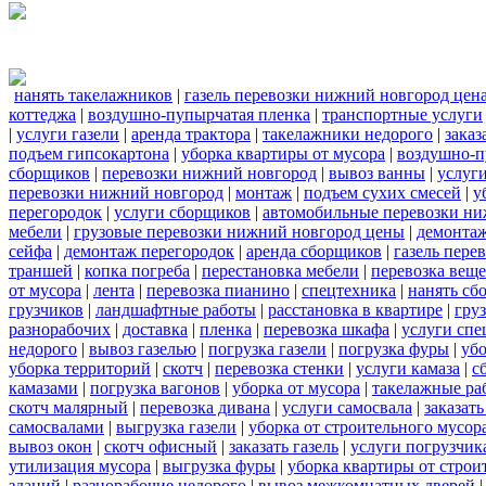
нанять такелажников
|
газель перевозки нижний новгород цен
коттеджа
|
воздушно-пупырчатая пленка
|
транспортные услуги
|
услуги газели
|
аренда трактора
|
такелажники недорого
|
заказ
подъем гипсокартона
|
уборка квартиры от мусора
|
воздушно-п
сборщиков
|
перевозки нижний новгород
|
вывоз ванны
|
услуги
перевозки нижний новгород
|
монтаж
|
подъем сухих смесей
|
у
перегородок
|
услуги сборщиков
|
автомобильные перевозки ни
мебели
|
грузовые перевозки нижний новгород цены
|
демонта
сейфа
|
демонтаж перегородок
|
аренда сборщиков
|
газель пере
траншей
|
копка погреба
|
перестановка мебели
|
перевозка вещ
от мусора
|
лента
|
перевозка пианино
|
спецтехника
|
нанять сб
грузчиков
|
ландшафтные работы
|
расстановка в квартире
|
гру
разнорабочих
|
доставка
|
пленка
|
перевозка шкафа
|
услуги спе
недорого
|
вывоз газелью
|
погрузка газели
|
погрузка фуры
|
уб
уборка территорий
|
скотч
|
перевозка стенки
|
услуги камаза
|
с
камазами
|
погрузка вагонов
|
уборка от мусора
|
такелажные ра
скотч малярный
|
перевозка дивана
|
услуги самосвала
|
заказат
самосвалами
|
выгрузка газели
|
уборка от строительного мусор
вывоз окон
|
скотч офисный
|
заказать газель
|
услуги погрузчик
утилизация мусора
|
выгрузка фуры
|
уборка квартиры от строи
зданий
|
разнорабочие недорого
|
вывоз межкомнатных дверей