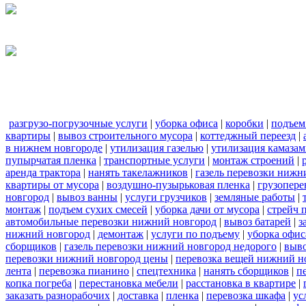
разгрузо-погрузочные услуги
|
уборка офиса
|
коробки
|
подъем
квартиры
|
вывоз строительного мусора
|
коттеджный переезд
|
в нижнем новгороде
|
утилизация газелью
|
утилизация камаза
пупырчатая пленка
|
транспортные услуги
|
монтаж строений
|
аренда трактора
|
нанять такелажников
|
газель перевозки нижн
квартиры от мусора
|
воздушно-пузырьковая пленка
|
грузопере
новгород
|
вывоз ванны
|
услуги грузчиков
|
земляные работы
|
монтаж
|
подъем сухих смесей
|
уборка дачи от мусора
|
стрейч 
автомобильные перевозки нижний новгород
|
вывоз батарей
|
з
нижний новгород
|
демонтаж
|
услуги по подъему
|
уборка офис
сборщиков
|
газель перевозки нижний новгород недорого
|
выв
перевозки нижний новгород цены
|
перевозка вещей нижний н
лента
|
перевозка пианино
|
спецтехника
|
нанять сборщиков
|
п
копка погреба
|
перестановка мебели
|
расстановка в квартире
|
заказать разнорабочих
|
доставка
|
пленка
|
перевозка шкафа
|
ус