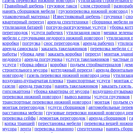
газель перевозки нижний новгород
|
утилизация строительного
|
Гравийный щебень
|
грузовое такси
|
слом строений
|
разнораб
нанять сборщиков мебели
|
грузоперевозка нижний новгород
|
упаковочный материал
|
Известняковый щебень
|
грузчики
|
сно
квартирный переезд
|
аренда спецтехники
|
сборщики мебели н
утилизация батарей
|
погрузо-разгрузочные услуги
|
уборка кот
перегородок
|
услуги рабочих
|
утилизация окон
|
мешки зелены
мебели с грузчиками недорого нижний новгород
|
утилизация 
коробки
|
погрузка
|
снос перегородок
|
аренда рабочих
|
утилиз
аренда самосвала
|
заказать такелажников
|
перевозка мебели с
работы
|
уборка дачи
|
заказать коробки
|
переезд
|
монтаж здани
недорого
|
аренда погрузчика
|
услуги такелажников
|
частные 
услуги
|
уборка офиса
|
коробки
|
подъем стройматериалов
|
дем
строительного мусора
|
коттеджный переезд
|
аренда фронтальн
новгороде
|
газель перевозки нижний новгород цена
|
утилизац
воздушно-пупырчатая пленка
|
транспортные услуги
|
монтаж с
газели
|
аренда трактора
|
нанять такелажников
|
заказать газел
гипсокартона
|
уборка квартиры от мусора
|
воздушно-пузырько
перевозки нижний новгород
|
вывоз ванны
|
услуги грузчиков
|
транспортные перевозки нижний новгород
|
монтаж
|
подъем с
монтаж перегородок
|
услуги сборщиков
|
автомобильные пере
расстановка мебели
|
грузовые перевозки нижний новгород це
перевозка сейфа
|
демонтаж перегородок
|
аренда сборщиков
|
г
|
копка траншей
|
перестановка мебели
|
перевозка вещей нижн
мусора
|
лента
|
перевозка пианино
|
спецтехника
|
нанять сбор