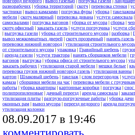
новгород недорого
|
вывоз газелью
|
погрузка газели
|
ландшафт
разнорабочих
|
уборка территорий
|
скотч
|
перевозка стенки
|
ус
частники
|
вывоз камазами
|
погрузка фуры
|
уборка
|
такелажны
мебели
|
скотч малярный
|
перевозка дивана
|
услуги самосвала
самосвалами
|
погрузка вагонов
|
уборка от мусора
|
сборка
|
чер
скотч офисный
|
заказать газель
|
услуги погрузчика
|
услуги сб
|
выгрузка газели
|
уборка от строительного мусора
|
разборка
|
вывоз межкомнатных дверей
|
скотч прозрачный
|
нанять газель
перевозки нижний новгород
|
утилизация строительного мусор
от строительного мусора
|
упаковка
|
Гравийный щебень
|
грузо
|
аренда газели
|
услуги трактора
|
нанять сборщиков мебели
|
гр
вагонов
|
выгрузка
|
уборка офиса от строительного мусора
|
уп
заказать рабочих
|
утилизация старой мебели
|
мешки белые
|
кв
перевозка грузов нижний новгород газель
|
утилизация ванны
|
картон
|
Шлаковый щебень
|
такелаж
|
слом перегородок
|
услуг
камаза
|
сборщики мебели на час
|
перевозка мебели с грузчик
работы
|
уборка квартиры
|
картонные коробки
|
погрузка
|
снос
полипропиленовые
|
дачный переезд
|
аренда самосвала
|
заказа
утилизация плиты
|
разгрузо-погрузочные работы
|
уборка дачи
оконных рам
|
вывоз мусора
|
переезд недорого
|
аренда погрузч
утилизация колонки
08.09.2017 в 19:46
комментировать