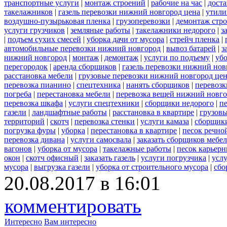
транспортные услуги
|
монтаж строений
|
рабочие на час
|
доста
такелажников
|
газель перевозки нижний новгород цена
|
утили
воздушно-пузырьковая пленка
|
грузоперевозки
|
демонтаж стр
услуги грузчиков
|
земляные работы
|
такелажники недорого
|
з
|
подъем сухих смесей
|
уборка дачи от мусора
|
стрейч пленка
|
автомобильные перевозки нижний новгород
|
вывоз батарей
|
з
нижний новгород
|
монтаж
|
демонтаж
|
услуги по подъему
|
убо
перегородок
|
аренда сборщиков
|
газель перевозки нижний нов
расстановка мебели
|
грузовые перевозки нижний новгород це
перевозка пианино
|
спецтехника
|
нанять сборщиков
|
перевозк
погреба
|
перестановка мебели
|
перевозка вещей нижний новг
перевозка шкафа
|
услуги спецтехники
|
сборщики недорого
|
п
газели
|
ландшафтные работы
|
расстановка в квартире
|
грузовы
территорий
|
скотч
|
перевозка стенки
|
услуги камаза
|
сборщики
погрузка фуры
|
уборка
|
перестановка в квартире
|
песок речно
перевозка дивана
|
услуги самосвала
|
заказать сборщиков мебе
вагонов
|
уборка от мусора
|
такелажные работы
|
песок карьер
окон
|
скотч офисный
|
заказать газель
|
услуги погрузчика
|
усл
мусора
|
выгрузка газели
|
уборка от строительного мусора
|
сбо
20.08.2017 в 16:01
комментировать
Интересно
Вам интересно