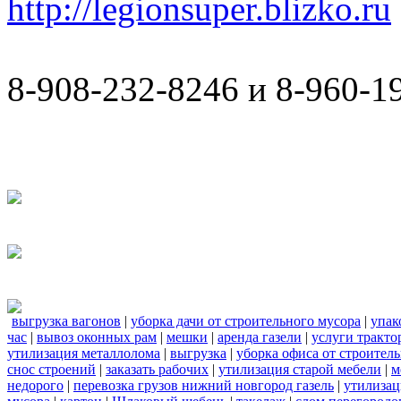
http://legionsuper.blizko.ru
8-908-232-8246 и 8-960-1
выгрузка вагонов
|
уборка дачи от строительного мусора
|
упак
час
|
вывоз оконных рам
|
мешки
|
аренда газели
|
услуги тракто
утилизация металлолома
|
выгрузка
|
уборка офиса от строител
снос строений
|
заказать рабочих
|
утилизация старой мебели
|
м
недорого
|
перевозка грузов нижний новгород газель
|
утилизац