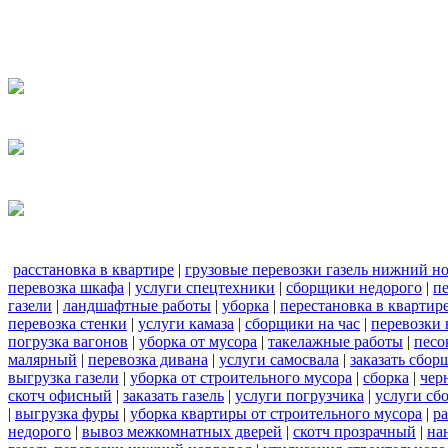
расстановка в квартире
|
грузовые перевозки газель нижний н
перевозка шкафа
|
услуги спецтехники
|
сборщики недорого
|
п
газели
|
ландшафтные работы
|
уборка
|
перестановка в квартир
перевозка стенки
|
услуги камаза
|
сборщики на час
|
перевозки 
погрузка вагонов
|
уборка от мусора
|
такелажные работы
|
песо
малярный
|
перевозка дивана
|
услуги самосвала
|
заказать сбор
выгрузка газели
|
уборка от строительного мусора
|
сборка
|
чер
скотч офисный
|
заказать газель
|
услуги погрузчика
|
услуги сб
|
выгрузка фуры
|
уборка квартиры от строительного мусора
|
ра
недорого
|
вывоз межкомнатных дверей
|
скотч прозрачный
|
на