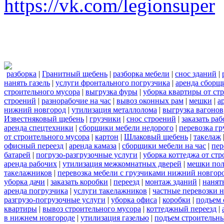
https://vk.com/legionsuper
разборка
|
Гранитный щебень
|
разборка мебели
|
снос зданий
|
нанять газель
|
услуги фронтального погрузчика
|
аренда сборщ
строительного мусора
|
выгрузка фуры
|
уборка квартиры от ст
строений
|
разнорабочие на час
|
вывоз оконных рам
|
мешки
|
а
нижний новгород
|
утилизация металлолома
|
выгрузка вагонов
Известняковый щебень
|
грузчики
|
снос строений
|
заказать ра
аренда спецтехники
|
сборщики мебели недорого
|
перевозка гр
от строительного мусора
|
картон
|
Шлаковый щебень
|
такелаж
офисный переезд
|
аренда камаза
|
сборщики мебели на час
|
пер
батарей
|
погрузо-разгрузочные услуги
|
уборка коттеджа от ст
аренда рабочих
|
утилизация межкомнатных дверей
|
мешки по
такелажников
|
перевозка мебели с грузчиками нижний новгор
уборка дачи
|
заказать коробки
|
переезд
|
монтаж зданий
|
нанят
аренда погрузчика
|
услуги такелажников
|
частные перевозки 
разгрузо-погрузочные услуги
|
уборка офиса
|
коробки
|
подъем 
квартиры
|
вывоз строительного мусора
|
коттеджный переезд
|
в нижнем новгороде
|
утилизация газелью
|
подъем строительн