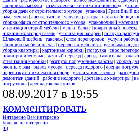
сборщиков мебели
|
газель перевозки нижний новгород
|
утилиз
уборка дачи от строительного мусора
|
упаковка
|
Гравийный ще
рам
|
мешки
|
аренда газели
|
услуги трактора
|
нанять сборщико
уборка офиса от строительного мусора
|
упаковочный материал
утилизация старой мебели
|
мешки белые
|
квартирный переезд
нижний новгород газель
|
утилизация батарей
|
погрузо-разгру
Шлаковый щебень
|
такелаж
|
слом перегородок
|
услуги рабочи
сборщики мебели на час
|
перевозка мебели с грузчиками недо
уборка квартиры
|
картонные коробки
|
погрузка
|
снос перегор
полипропиленовые
|
дачный переезд
|
аренда самосвала
|
заказа
утилизация колонки
|
разгрузо-погрузочные работы
|
уборка да
оконных рам
|
вывоз мусора
|
переезд недорого
|
аренда погрузч
перевозку в нижнем новгороде
|
утилизация газелью
|
разгрузо
демонтаж зданий
|
рабочие недорого
|
доставка до квартиры
|
вы
погрузчика
|
аренда такелажников
08.09.2017 в 19:55
комментировать
Интересно
Вам интересно
Больше не интересно
(
0
)