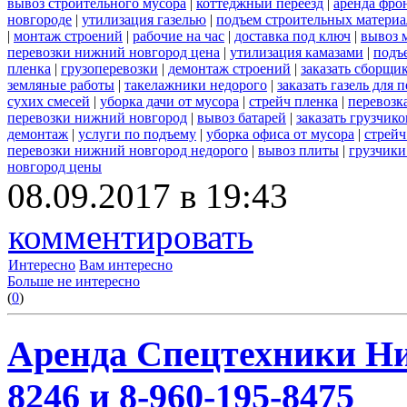
вывоз строительного мусора
|
коттеджный переезд
|
аренда фро
новгороде
|
утилизация газелью
|
подъем строительных материа
|
монтаж строений
|
рабочие на час
|
доставка под ключ
|
вывоз 
перевозки нижний новгород цена
|
утилизация камазами
|
подъ
пленка
|
грузоперевозки
|
демонтаж строений
|
заказать сборщи
земляные работы
|
такелажники недорого
|
заказать газель для
сухих смесей
|
уборка дачи от мусора
|
стрейч пленка
|
перевозк
перевозки нижний новгород
|
вывоз батарей
|
заказать грузчико
демонтаж
|
услуги по подъему
|
уборка офиса от мусора
|
стрейч
перевозки нижний новгород недорого
|
вывоз плиты
|
грузчики
новгород цены
08.09.2017 в 19:43
комментировать
Интересно
Вам интересно
Больше не интересно
(
0
)
Аренда Спецтехники Ни
8246 и 8-960-195-8475