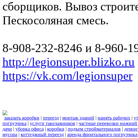
сборщиков. Вывоз строите
Пескосоляная смесь.
8-908-232-8246 и 8-960-1
http://legionsuper.blizko.ru
https://vk.com/legionsuper
заказать коробки
|
переезд
|
монтаж зданий
|
нанять рабочих
|
у
погрузчика
|
услуги такелажников
|
частные перевозки нижний
дачи
|
уборка офиса
|
коробки
|
подъем стройматериалов
|
демон
мусора
|
коттеджный переезд
|
аренда фронтального погрузчика