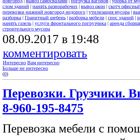
новгород
|
вывоз самосвалами
|
погрузка вагонов
|
уборка от му
слом зданий
|
нанять разнорабочих
|
вывоз окон
|
скотч офисны
перевозки нижний новгород недорого
|
утилизация мусора
|
вы
разборка
|
Гранитный щебень
|
разборка мебели
|
снос зданий
|
р
нанять газель
|
услуги фронтального погрузчика
|
аренда сборщ
строительного мусора
08.09.2017 в 19:48
комментировать
Интересно
Вам интересно
Больше не интересно
(
0
)
Перевозки. Грузчики. В
8-960-195-8475
Перевозка мебели с помо