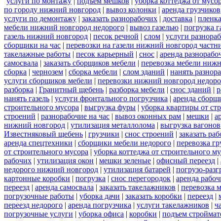
услуги по монтажу
|
подъем мешков
|
уборка коттеджа от мусо
по городу нижний новгород
|
вывоз колонки
|
аренда грузчиков
услуги по демонтажу
|
заказать разнорабочих
|
доставка
|
пленк
мебели нижний новгород недорого
|
вывоз газелью
|
погрузка г
газель нижний новгород
|
песок речной
|
слом
|
услуги разнора
сборщики на час
|
перевозки на газели нижний новгород частн
такелажные работы
|
песок карьерный
|
снос
|
аренда разнорабо
самосвала
|
заказать сборщиков мебели
|
перевозка мебели ниж
сборка
|
чернозем
|
сборка мебели
|
слом зданий
|
нанять разнор
услуги сборщиков мебели
|
перевозки нижний новгород недоро
разборка
|
Гранитный щебень
|
разборка мебели
|
снос зданий
|
р
нанять газель
|
услуги фронтального погрузчика
|
аренда сборщ
строительного мусора
|
выгрузка фуры
|
уборка квартиры от ст
строений
|
разнорабочие на час
|
вывоз оконных рам
|
мешки
|
а
нижний новгород
|
утилизация металлолома
|
выгрузка вагонов
Известняковый щебень
|
грузчики
|
снос строений
|
заказать ра
аренда спецтехники
|
сборщики мебели недорого
|
перевозка гр
от строительного мусора
|
уборка коттеджа от строительного м
рабочих
|
утилизация окон
|
мешки зеленые
|
офисный переезд
|
недорого нижний новгород
|
утилизация батарей
|
погрузо-разг
картонные коробки
|
погрузка
|
снос перегородок
|
аренда рабоч
переезд
|
аренда самосвала
|
заказать такелажников
|
перевозка 
погрузочные работы
|
уборка дачи
|
заказать коробки
|
переезд
|
переезд недорого
|
аренда погрузчика
|
услуги такелажников
|
ч
погрузочные услуги
|
уборка офиса
|
коробки
|
подъем строймат