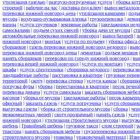
утилизация газелью
|
разгрузо-погрузочные услуги
|
уборка кот
строений
|
рабочие на час
|
доставка под ключ
|
вывоз металлол
перевозки нижний новгород цена
|
утилизация камазами
|
подъ
мусора
|
воздушно-пузырьковая пленка
|
грузоперевозки
|
демон
ванны
|
услуги грузчиков
|
земляные работы
|
такелажники нед
самосвалами
|
подъем сухих смесей
|
уборка дачи от мусора
|
ст
автомобильные перевозки нижний новгород
|
вывоз батарей
|
з
нижний новгород
|
монтаж
|
услуги по подъему
|
уборка офиса 
сборщиков
|
газель перевозки нижний новгород недорого
|
выв
перевозки нижний новгород цены
|
демонтаж
|
подъем мешков
нанять сборщиков
|
перевозки по городу нижний новгород
|
вы
перевозка вещей нижний новгород
|
услуги по монтажу
|
услуг
шкафа
|
услуги спецтехники
|
сборщики недорого
|
перевозка м
ландшафтные работы
|
расстановка в квартире
|
грузовые перев
территорий
|
скотч
|
перевозка стенки
|
услуги камаза
|
сборщики
погрузка фуры
|
уборка
|
перестановка в квартире
|
песок речно
перевозка дивана
|
услуги самосвала
|
заказать сборщиков мебе
вагонов
|
уборка от мусора
|
такелажные работы
|
песок карьер
офисный
|
заказать газель
|
услуги погрузчика
|
услуги сборщик
выгрузка газели
|
уборка от строительного мусора
|
сборка
|
чер
межкомнатных дверей
|
скотч прозрачный
|
нанять газель
|
услу
нижний новгород
|
утилизация строительного мусора
|
выгрузк
щебень
|
Гравийный щебень
|
грузовое такси
|
слом строений
|
р
трактора
|
нанять сборщиков мебели
|
грузоперевозка нижний н
строительного мусора
|
упаковка
|
упаковочный материал
|
Изве