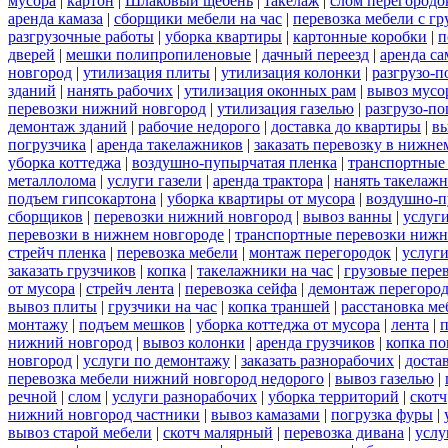
мусора
|
картон
|
Шлаковый щебень
|
такелаж
|
слом перегородо
аренда камаза
|
сборщики мебели на час
|
перевозка мебели с г
разгрузочные работы
|
уборка квартиры
|
картонные коробки
|
п
дверей
|
мешки полипропиленовые
|
дачный переезд
|
аренда са
новгород
|
утилизация плиты
|
утилизация колонки
|
разгрузо-п
зданий
|
нанять рабочих
|
утилизация оконных рам
|
вывоз мусо
перевозки нижний новгород
|
утилизация газелью
|
разгрузо-по
демонтаж зданий
|
рабочие недорого
|
доставка до квартиры
|
вы
погрузчика
|
аренда такелажников
|
заказать перевозку в нижне
уборка коттеджа
|
воздушно-пупырчатая пленка
|
транспортные
металлолома
|
услуги газели
|
аренда трактора
|
нанять такелаж
подъем гипсокартона
|
уборка квартиры от мусора
|
воздушно-п
сборщиков
|
перевозки нижний новгород
|
вывоз ванны
|
услуги
перевозки в нижнем новгороде
|
транспортные перевозки нижн
стрейч пленка
|
перевозка мебели
|
монтаж перегородок
|
услуг
заказать грузчиков
|
копка
|
такелажники на час
|
грузовые пере
от мусора
|
стрейч лента
|
перевозка сейфа
|
демонтаж перегоро
вывоз плиты
|
грузчики на час
|
копка траншей
|
расстановка ме
монтажу
|
подъем мешков
|
уборка коттеджа от мусора
|
лента
|
п
нижний новгород
|
вывоз колонки
|
аренда грузчиков
|
копка по
новгород
|
услуги по демонтажу
|
заказать разнорабочих
|
доста
перевозка мебели нижний новгород недорого
|
вывоз газелью
|
речной
|
слом
|
услуги разнорабочих
|
уборка территорий
|
скотч
нижний новгород частники
|
вывоз камазами
|
погрузка фуры
|
вывоз старой мебели
|
скотч малярный
|
перевозка дивана
|
услу