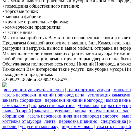
Мы можем вывезти строительный мусор в Нижнем Новгороде д
• помещения общественного питания;
• торговые точки;
• заводы и фабрики;
• крупные строительные фирмы;
• коммерческие предприятия;
• частные лица.
Мы готовы прибыть к Вам в точно оговоренные сроки и вывез
Предлагаем большой ассортимент машин, Зил, Камаз, газель дл
разгрузка и выгрузка, вынос и вывоз мебели, отправка на перер
Мы выполняем не только вывоз строительного мусора Нижний 
любой специализации, демонтируем старые двери и окна, быто
Обслуживаем полностью весь город Нижний Новгород, а также 
Также если Вам интересны такие услуги, как уборка мусора Н
выходным и праздникам.
8-908-232-8246 и 8-960-195-8475
воздушно-пупырчатая пленка
|
транспортные услуги
|
монтаж 
газель перевозки нижний новгород цена
|
утилизация камазами
заказать сборщиков
|
перевозки нижний новгород
|
вывоз ванн
самосвалами
|
подъем гипсокартона
|
уборка квартиры от мусор
вывоз батарей
|
заказать грузчиков
|
копка
|
такелажники на час
сборщиков
|
газель перевозки нижний новгород недорого
|
выв
коттеджа от мусора
|
лента
|
перевозка пианино
|
спецтехника
|
мебели
|
услуги по монтажу
|
подъем мешков
|
заказать разнора