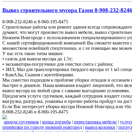
Вывоз строительного мусора Газон 8-908-232-8246
8-908-232-8246 и 8-960-195-8475
Строительные работы или ремонт здания всегда сопровождаютс
думают, что могут произвести вывоз мебели, вывоз строитель
Нижнем Новгороде с использованием специализированного у
С нашей сертифицированной компанией Вы сможете вывезти ст
множеством новейшей спецтехники, и с ее помощью мы можем у
У нас есть такие типы машин:
• газель для вывоза мусора до 1.5т;
• экскаваторы-погрузчики для очистки снега с района;
• ЗИЛ, Маз для транспортировки твердого мусора от 1 м3 спе
• КамАЗы, Скания с контейнерами.
Мы совестно подходим к проблеме уборки отходов и осознаем
быстрее и дешевле. Наша компания владеет лицензией, что явл
вывоз мусора на любой срок с самыми выгодными условиями.
Предлагаем услуги грузчиков, каждый сотрудник владеет соли
выгрузка, разгрузка, упаковка и прочие работы пройдут на до
Если Вас интересует уборка мусора Нижний Новгород или тбо
8-908-232-8246 и 8-960-195-8475
аренда грузчиков
|
копка погреба
|
перестановка мебели
|
услуг
перевозки по городу нижний новгород
|
вывоз колонки
|
погруз