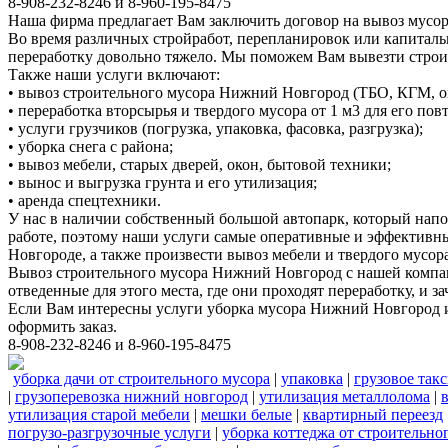
8-908-232-8246 и 8-960-195-8475
Наша фирма предлагает Вам заключить договор на вывоз мусор
Во время различных стройработ, перепланировок или капиталь
переработку довольно тяжело. Мы поможем Вам вывезти стро
Также наши услуги включают:
• вывоз строительного мусора Нижний Новгород (ТБО, КГМ, о
• переработка вторсырья и твердого мусора от 1 м3 для его по
• услуги грузчиков (погрузка, упаковка, фасовка, разгрузка);
• уборка снега с района;
• вывоз мебели, старых дверей, окон, бытовой техники;
• вынос и выгрузка грунта и его утилизация;
• аренда спецтехники.
У нас в наличии собственный большой автопарк, который нап
работе, поэтому наши услуги самые оперативные и эффективн
Новгороде, а также произвести вывоз мебели и твердого мусора
Вывоз строительного мусора Нижний Новгород с нашей компани
отведенные для этого места, где они проходят переработку, и
Если Вам интересны услуги уборка мусора Нижний Новгород и
оформить заказ.
8-908-232-8246 и 8-960-195-8475
уборка дачи от строительного мусора
|
упаковка
|
грузовое так
|
грузоперевозка нижний новгород
|
утилизация металлолома
|
утилизация старой мебели
|
мешки белые
|
квартирный переезд
погрузо-разгрузочные услуги
|
уборка коттеджа от строительно