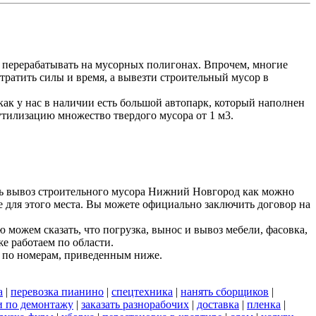
 перерабатывать на мусорных полигонах. Впрочем, многие
тратить силы и время, а вывезти строительный мусор в
к у нас в наличии есть большой автопарк, который наполнен
утилизацию множество твердого мусора от 1 м3.
ть вывоз строительного мусора Нижний Новгород как можно
е для этого места. Вы можете официально заключить договор на
можем сказать, что погрузка, вынос и вывоз мебели, фасовка,
е работаем по области.
 по номерам, приведенным ниже.
а
|
перевозка пианино
|
спецтехника
|
нанять сборщиков
|
и по демонтажу
|
заказать разнорабочих
|
доставка
|
пленка
|