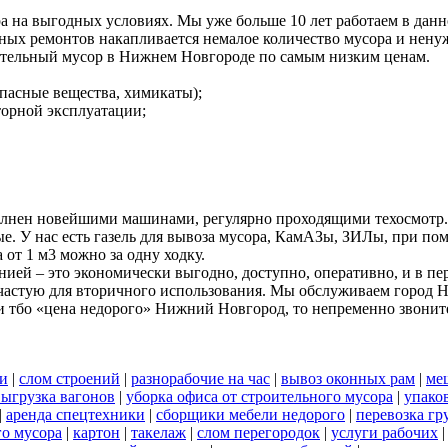
а на выгодных условиях. Мы уже больше 10 лет работаем в дан
ных ремонтов накапливается немалое количество мусора и ненуж
ительный мусор в Нижнем Новгороде по самым низким ценам.
пасные вещества, химикаты);
вторной эксплуатации;
олнен новейшими машинами, регулярно проходящими техосмотр.
ые. У нас есть газель для вывоза мусора, КамАЗы, ЗИЛы, при 
 от 1 м3 можно за одну ходку.
ей – это экономически выгодно, доступно, оперативно, и в пе
 зачастую для вторичного использования. Мы обслуживаем город 
 тбо «цена недорого» Нижний Новгород, то непременно звонит
си
|
слом строений
|
разнорабочие на час
|
вывоз оконных рам
|
ме
выгрузка вагонов
|
уборка офиса от строительного мусора
|
упако
|
аренда спецтехники
|
сборщики мебели недорого
|
перевозка гр
го мусора
|
картон
|
такелаж
|
слом перегородок
|
услуги рабочих