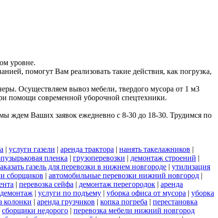
ом уровне.
анией, помогут Вам реализовать такие действия, как погрузка,
еры. Осуществляем вывоз мебели, твердого мусора от 1 м3
 при помощи современной уборочной спецтехники.
ы ждем Ваших заявок ежедневно с 8-30 до 18-30. Трудимся по
а
|
услуги газели
|
аренда трактора
|
нанять такелажников
|
пузырьковая пленка
|
грузоперевозки
|
демонтаж строений
|
заказать газель для перевозки в нижнем новгороде
|
утилизация
ги сборщиков
|
автомобильные перевозки нижний новгород
|
ента
|
перевозка сейфа
|
демонтаж перегородок
|
аренда
демонтаж
|
услуги по подъему
|
уборка офиса от мусора
|
уборка
з колонки
|
аренда грузчиков
|
копка погреба
|
перестановка
|
сборщики недорого
|
перевозка мебели нижний новгород