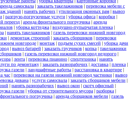
грузочные работы
|
уборка квартиры
|
картонные коробки
|
аренда самосвала
|
заказать такелажников
|
перевозка мебели с
аж зданий
|
нанять рабочих
|
утилизация оконных рам
|
вывоз
и
|
разгрузо-погрузочные услуги
|
уборка офиса
|
коробки
|
й переезд
|
аренда фронтального погрузчика
|
аренда
риалов
|
уборка коттеджа
|
воздушно-пупырчатая пленка
|
ра
|
нанять такелажников
|
газель перевозки нижний новгород
озки
|
демонтаж строений
|
заказать сборщиков
|
перевозки
 нижнем новгороде
|
монтаж
|
подъем сухих смесей
|
уборка дачи
ород
|
вывоз батарей
|
заказать грузчиков
|
копка
|
такелажники
 сборщиков
|
газель перевозки нижний новгород недорого
|
усора
|
лента
|
перевозка пианино
|
спецтехника
|
нанять
слуги по демонтажу
|
заказать разнорабочих
|
доставка
|
пленка
|
рузка газели
|
ландшафтные работы
|
расстановка в квартире
|
а час
|
перевозки на газели нижний новгород частники
|
вывоз
евозка дивана
|
услуги самосвала
|
заказать сборщиков мебели
|
аний
|
нанять разнорабочих
|
вывоз окон
|
скотч офисный
|
рузка газели
|
уборка от строительного мусора
|
разборка
|
 фронтального погрузчика
|
аренда сборщиков мебели
|
газель