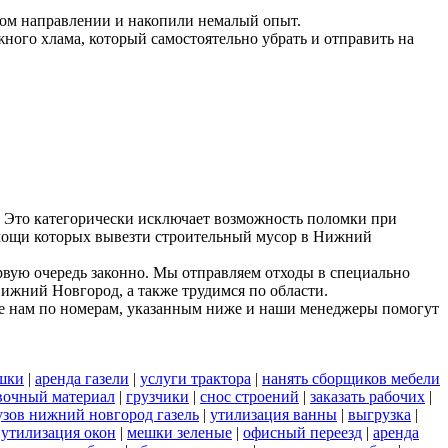
ном направлении и накопили немалый опыт.
ного хлама, который самостоятельно убрать и отправить на
 Это категорически исключает возможность поломки при
помощи которых вывезти строительный мусор в Нижний
рвую очередь законно. Мы отправляем отходы в специально
Нижний Новгород, а также трудимся по области.
е нам по номерам, указанным ниже и наши менеджеры помогут
шки
|
аренда газели
|
услуги трактора
|
нанять сборщиков мебели
вочный материал
|
грузчики
|
снос строений
|
заказать рабочих
|
узов нижний новгород газель
|
утилизация ванны
|
выгрузка
|
|
утилизация окон
|
мешки зеленые
|
офисный переезд
|
аренда