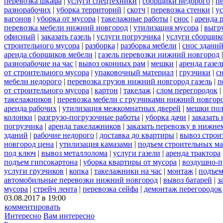
перевозка шкафа
|
услуги спецтехники
|
сборщики недорого
|
п
разнорабочих
|
уборка территорий
|
скотч
|
перевозка стенки
|
ус
вагонов
|
уборка от мусора
|
такелажные работы
|
снос
|
аренда 
перевозка мебели нижний новгород
|
утилизация мусора
|
выгру
офисный
|
заказать газель
|
услуги погрузчика
|
услуги сборщик
строительного мусора
|
разборка
|
разборка мебели
|
снос здани
аренда сборщиков мебели
|
газель перевозки нижний новгород
разнорабочие на час
|
вывоз оконных рам
|
мешки
|
аренда газел
от строительного мусора
|
упаковочный материал
|
грузчики
|
с
мебели недорого
|
перевозка грузов нижний новгород газель
|
п
от строительного мусора
|
картон
|
такелаж
|
слом перегородок
|
такелажников
|
перевозка мебели с грузчиками нижний новгор
аренда рабочих
|
утилизация межкомнатных дверей
|
мешки по
колонки
|
разгрузо-погрузочные работы
|
уборка дачи
|
заказать
погрузчика
|
аренда такелажников
|
заказать перевозку в нижне
зданий
|
рабочие недорого
|
доставка до квартиры
|
вывоз строи
новгород цена
|
утилизация камазами
|
подъем строительных ма
под ключ
|
вывоз металлолома
|
услуги газели
|
аренда трактора
подъем гипсокартона
|
уборка квартиры от мусора
|
воздушно-п
услуги грузчиков
|
копка
|
такелажники на час
|
монтаж
|
подъем
автомобильные перевозки нижний новгород
|
вывоз батарей
|
з
мусора
|
стрейч лента
|
перевозка сейфа
|
демонтаж перегородок
03.08.2017 в 19:00
комментировать
Интересно
Вам интересно