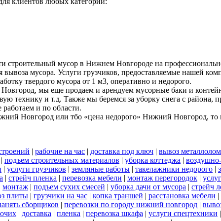
ля клиентов любых категорий:
ти строительный мусор в Нижнем Новгороде на профессиональн
я вывоза мусора. Услуги грузчиков, предоставляемые нашей комп
аботку твердого мусора от 1 м3, оперативно и недорого.
Новгород, мы еще продаем и арендуем мусорные баки и контейн
вую технику и т.д. Также мы беремся за уборку снега с района,
работаем и по области.
ижний Новгород или тбо «цена недорого» Нижний Новгород, то м
строений
|
рабочие на час
|
доставка под ключ
|
вывоз металлолом
|
подъем строительных материалов
|
уборка коттеджа
|
воздушно-
ы
|
услуги грузчиков
|
земляные работы
|
такелажники недорого
|
а
|
стрейч пленка
|
перевозка мебели
|
монтаж перегородок
|
услу
|
монтаж
|
подъем сухих смесей
|
уборка дачи от мусора
|
стрейч л
оз плиты
|
грузчики на час
|
копка траншей
|
расстановка мебели
|
нанять сборщиков
|
перевозки по городу нижний новгород
|
выво
бочих
|
доставка
|
пленка
|
перевозка шкафа
|
услуги спецтехники