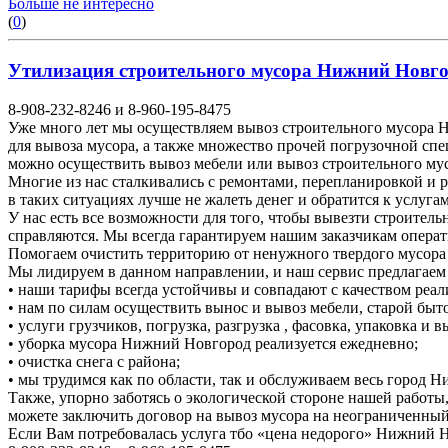
Больше не интересно
(
0
)
Утилизация строительного мусора Нижний Новгоро
8-908-232-8246 и 8-960-195-8475
Уже много лет мы осуществляем вывоз строительного мусора Н
для вывоза мусора, а также множество прочей погрузочной спе
можно осуществить вывоз мебели или вывоз строительного м
Многие из нас сталкивались с ремонтами, перепланировкой и 
в таких ситуациях лучше не жалеть денег и обратится к услуга
У нас есть все возможности для того, чтобы вывезти строител
справляются. Мы всегда гарантируем нашим заказчикам операт
Помогаем очистить территорию от ненужного твердого мусора о
Мы лидируем в данном направлении, и наш сервис предлагаем
• наши тарифы всегда устойчивы и совпадают с качеством реал
• нам по силам осуществить вынос и вывоз мебели, старой быто
• услуги грузчиков, погрузка, разгрузка , фасовка, упаковка и
• уборка мусора Нижний Новгород реализуется ежедневно;
• очистка снега с района;
• мы трудимся как по области, так и обслуживаем весь город 
Также, упорно заботясь о экологической стороне нашей работы
можете заключить договор на вывоз мусора на неограниченный
Если Вам потребовалась услуга тбо «цена недорого» Нижний 