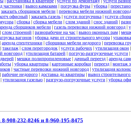
ты
|
расстановка в квартире
|
услуги по демонтажу
|
услуги разно
од частники
|
вывоз камазами
|
погрузка фуры
|
уборка
|
перестано
|
заказать сборщиков мебели
|
перевозка мебели нижний новгоро
котч офисный
|
заказать газель
|
услуги погрузчика
|
услуги сбор
 мусора
|
сборка
|
сборка мебели
|
слом зданий
|
снос зданий
|
разн
аренда сборщиков мебели
|
газель перевозки нижний новгород
|
у
|
слом строений
|
разнорабочие на час
|
вывоз оконных рам
|
меш
ыгрузка вагонов
|
уборка дачи от строительного мусора
|
упаковк
|
аренда спецтехники
|
сборщики мебели недорого
|
перевозка гр
|
такелаж
|
слом перегородок
|
услуги рабочих
|
утилизация окон
ий новгород
|
утилизация батарей
|
погрузо-разгрузочные услуги
дверей
|
мешки полипропиленовые
|
дачный переезд
|
аренда сам
работы
|
уборка квартиры
|
картонные коробки
|
переезд
|
монтаж 
ников
|
частные перевозки нижний новгород
|
утилизация колонк
|
рабочие недорого
|
доставка до квартиры
|
вывоз строительного
|
утилизация газелью
|
разгрузо-погрузочные услуги
|
уборка офи
8-908-232-8246 и 8-960-195-8475