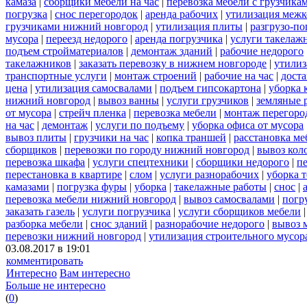
камаза
|
сборщики мебели на час
|
перевозка мебели с грузчик
погрузка
|
снос перегородок
|
аренда рабочих
|
утилизация межк
грузчиками нижний новгород
|
утилизация плиты
|
разгрузо-п
мусора
|
переезд недорого
|
аренда погрузчика
|
услуги такелаж
подъем стройматериалов
|
демонтаж зданий
|
рабочие недорого
такелажников
|
заказать перевозку в нижнем новгороде
|
утилиз
транспортные услуги
|
монтаж строений
|
рабочие на час
|
доста
цена
|
утилизация самосвалами
|
подъем гипсокартона
|
уборка 
нижний новгород
|
вывоз ванны
|
услуги грузчиков
|
земляные 
от мусора
|
стрейч пленка
|
перевозка мебели
|
монтаж перегоро
на час
|
демонтаж
|
услуги по подъему
|
уборка офиса от мусора
вывоз плиты
|
грузчики на час
|
копка траншей
|
расстановка ме
сборщиков
|
перевозки по городу нижний новгород
|
вывоз кол
перевозка шкафа
|
услуги спецтехники
|
сборщики недорого
|
п
перестановка в квартире
|
слом
|
услуги разнорабочих
|
уборка 
камазами
|
погрузка фуры
|
уборка
|
такелажные работы
|
снос
|
перевозка мебели нижний новгород
|
вывоз самосвалами
|
погр
заказать газель
|
услуги погрузчика
|
услуги сборщиков мебели
разборка мебели
|
снос зданий
|
разнорабочие недорого
|
вывоз 
перевозки нижний новгород
|
утилизация строительного мусор
03.08.2017 в 19:01
комментировать
Интересно
Вам интересно
Больше не интересно
(
0
)