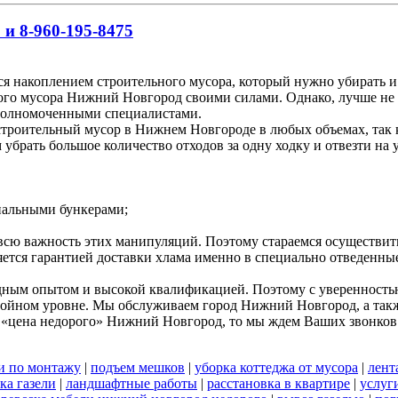
 и 8-960-195-8475
я накоплением строительного мусора, который нужно убирать и
ного мусора Нижний Новгород своими силами. Однако, лучше не 
полномоченными специалистами.
роительный мусор в Нижнем Новгороде в любых объемах, так ка
брать большое количество отходов за одну ходку и отвезти на 
циальными бункерами;
 всю важность этих манипуляций. Поэтому стараемся осуществи
яется гарантией доставки хлама именно в специально отведенны
дным опытом и высокой квалификацией. Поэтому с уверенностью 
стойном уровне. Мы обслуживаем город Нижний Новгород, а такж
 «цена недорого» Нижний Новгород, то мы ждем Ваших звонков
и по монтажу
|
подъем мешков
|
уборка коттеджа от мусора
|
лент
ка газели
|
ландшафтные работы
|
расстановка в квартире
|
услуг