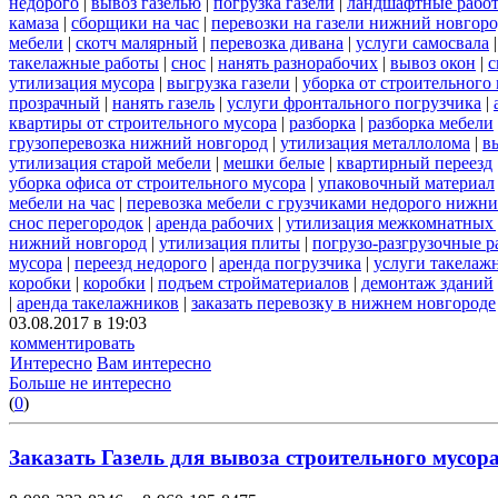
недорого
|
вывоз газелью
|
погрузка газели
|
ландшафтные рабо
камаза
|
сборщики на час
|
перевозки на газели нижний новгор
мебели
|
скотч малярный
|
перевозка дивана
|
услуги самосвала
такелажные работы
|
снос
|
нанять разнорабочих
|
вывоз окон
|
с
утилизация мусора
|
выгрузка газели
|
уборка от строительного
прозрачный
|
нанять газель
|
услуги фронтального погрузчика
|
квартиры от строительного мусора
|
разборка
|
разборка мебели
грузоперевозка нижний новгород
|
утилизация металлолома
|
в
утилизация старой мебели
|
мешки белые
|
квартирный переезд
уборка офиса от строительного мусора
|
упаковочный материал
мебели на час
|
перевозка мебели с грузчиками недорого нижн
снос перегородок
|
аренда рабочих
|
утилизация межкомнатных 
нижний новгород
|
утилизация плиты
|
погрузо-разгрузочные 
мусора
|
переезд недорого
|
аренда погрузчика
|
услуги такелаж
коробки
|
коробки
|
подъем стройматериалов
|
демонтаж зданий
|
аренда такелажников
|
заказать перевозку в нижнем новгороде
03.08.2017 в 19:03
комментировать
Интересно
Вам интересно
Больше не интересно
(
0
)
Заказать Газель для вывоза строительного мусора 