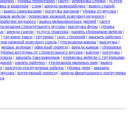
рабочих
|
уборка территорий
|
скотч
|
перевозка стенки
|
услуги
вка в квартире
|
слом
|
аренда разнорабочих
|
вывоз старой
д
|
вывоз самосвалами
|
погрузка вагонов
|
уборка от мусора
|
щиков мебели
|
перевозки нижний новгород недорого
|
орабочие недорого
|
вывоз межкомнатных дверей
|
скотч
тилизация строительного мусора
|
выгрузка фуры
|
уборка
ки
|
аренда газели
|
услуги трактора
|
нанять сборщиков мебели
|
а
|
грузовое такси
|
грузчики
|
снос строений
|
заказать рабочих
|
узов нижний новгород газель
|
утилизация ванны
|
выгрузка
|
|
мешки зеленые
|
офисный переезд
|
аренда камаза
|
сборщики
|
уборка коттеджа от строительного мусора
|
картон
|
погрузка
|
освала
|
заказать такелажников
|
перевозка мебели с грузчиками
зданий
|
нанять рабочих
|
утилизация оконных рам
|
вывоз
и
|
разгрузо-погрузочные работы
|
уборка дачи
|
заказать
 мусора
|
коттеджный переезд
|
аренда фронтального погрузчика
са