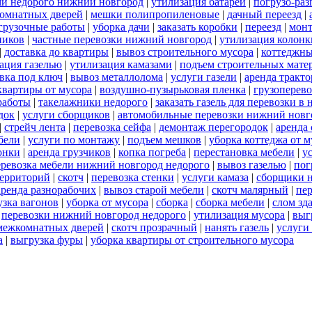
ами недорого нижний новгород
|
утилизация батарей
|
погрузо-раз
омнатных дверей
|
мешки полипропиленовые
|
дачный переезд
|
огрузочные работы
|
уборка дачи
|
заказать коробки
|
переезд
|
монт
ников
|
частные перевозки нижний новгород
|
утилизация колонк
|
доставка до квартиры
|
вывоз строительного мусора
|
коттеджны
ация газелью
|
утилизация камазами
|
подъем строительных мате
вка под ключ
|
вывоз металлолома
|
услуги газели
|
аренда тракто
квартиры от мусора
|
воздушно-пузырьковая пленка
|
грузоперев
работы
|
такелажники недорого
|
заказать газель для перевозки в
док
|
услуги сборщиков
|
автомобильные перевозки нижний новг
|
стрейч лента
|
перевозка сейфа
|
демонтаж перегородок
|
аренда
бели
|
услуги по монтажу
|
подъем мешков
|
уборка коттеджа от м
онки
|
аренда грузчиков
|
копка погреба
|
перестановка мебели
|
у
еревозка мебели нижний новгород недорого
|
вывоз газелью
|
пог
территорий
|
скотч
|
перевозка стенки
|
услуги камаза
|
сборщики н
аренда разнорабочих
|
вывоз старой мебели
|
скотч малярный
|
пер
узка вагонов
|
уборка от мусора
|
сборка
|
сборка мебели
|
слом зд
|
перевозки нижний новгород недорого
|
утилизация мусора
|
выг
межкомнатных дверей
|
скотч прозрачный
|
нанять газель
|
услуги
а
|
выгрузка фуры
|
уборка квартиры от строительного мусора