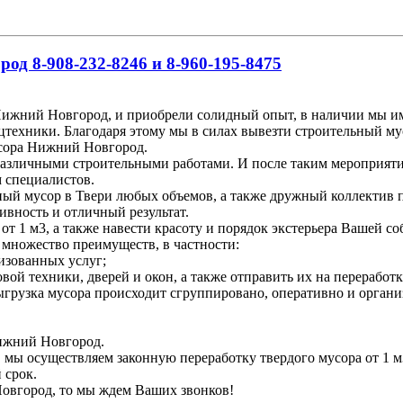
д 8-908-232-8246 и 8-960-195-8475
ижний Новгород, и приобрели солидный опыт, в наличии мы име
цтехники. Благодаря этому мы в силах вывезти строительный му
усора Нижний Новгород.
различными строительными работами. И после таким мероприяти
м специалистов.
ьный мусор в Твери любых объемов, а также дружный коллектив 
ивность и отличный результат.
т 1 м3, а также навести красоту и порядок экстерьера Вашей со
 множество преимуществ, в частности:
изованных услуг;
вой техники, дверей и окон, а также отправить их на переработк
 выгрузка мусора происходит сгруппировано, оперативно и органи
Нижний Новгород.
, мы осуществляем законную переработку твердого мусора от 1 м
 срок.
Новгород, то мы ждем Ваших звонков!