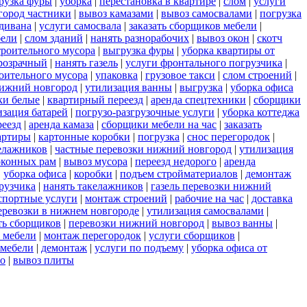
рузка фуры
|
уборка
|
перестановка в квартире
|
слом
|
услуги
город частники
|
вывоз камазами
|
вывоз самосвалами
|
погрузка
 дивана
|
услуги самосвала
|
заказать сборщиков мебели
|
бели
|
слом зданий
|
нанять разнорабочих
|
вывоз окон
|
скотч
троительного мусора
|
выгрузка фуры
|
уборка квартиры от
розрачный
|
нанять газель
|
услуги фронтального погрузчика
|
роительного мусора
|
упаковка
|
грузовое такси
|
слом строений
|
нижний новгород
|
утилизация ванны
|
выгрузка
|
уборка офиса
ки белые
|
квартирный переезд
|
аренда спецтехники
|
сборщики
изация батарей
|
погрузо-разгрузочные услуги
|
уборка коттеджа
еезд
|
аренда камаза
|
сборщики мебели на час
|
заказать
артиры
|
картонные коробки
|
погрузка
|
снос перегородок
|
елажников
|
частные перевозки нижний новгород
|
утилизация
оконных рам
|
вывоз мусора
|
переезд недорого
|
аренда
|
уборка офиса
|
коробки
|
подъем стройматериалов
|
демонтаж
рузчика
|
нанять такелажников
|
газель перевозки нижний
спортные услуги
|
монтаж строений
|
рабочие на час
|
доставка
перевозки в нижнем новгороде
|
утилизация самосвалами
|
ть сборщиков
|
перевозки нижний новгород
|
вывоз ванны
|
а мебели
|
монтаж перегородок
|
услуги сборщиков
|
 мебели
|
демонтаж
|
услуги по подъему
|
уборка офиса от
го
|
вывоз плиты