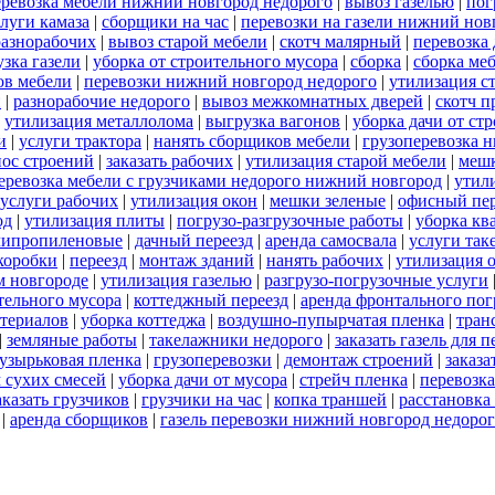
еревозка мебели нижний новгород недорого
|
вывоз газелью
|
пог
луги камаза
|
сборщики на час
|
перевозки на газели нижний нов
разнорабочих
|
вывоз старой мебели
|
скотч малярный
|
перевозка
зка газели
|
уборка от строительного мусора
|
сборка
|
сборка ме
ов мебели
|
перевозки нижний новгород недорого
|
утилизация с
й
|
разнорабочие недорого
|
вывоз межкомнатных дверей
|
скотч п
|
утилизация металлолома
|
выгрузка вагонов
|
уборка дачи от ст
и
|
услуги трактора
|
нанять сборщиков мебели
|
грузоперевозка 
нос строений
|
заказать рабочих
|
утилизация старой мебели
|
меш
еревозка мебели с грузчиками недорого нижний новгород
|
утил
услуги рабочих
|
утилизация окон
|
мешки зеленые
|
офисный пер
од
|
утилизация плиты
|
погрузо-разгрузочные работы
|
уборка кв
липропиленовые
|
дачный переезд
|
аренда самосвала
|
услуги так
 коробки
|
переезд
|
монтаж зданий
|
нанять рабочих
|
утилизация 
м новгороде
|
утилизация газелью
|
разгрузо-погрузочные услуги
тельного мусора
|
коттеджный переезд
|
аренда фронтального пог
териалов
|
уборка коттеджа
|
воздушно-пупырчатая пленка
|
тран
|
земляные работы
|
такелажники недорого
|
заказать газель для 
узырьковая пленка
|
грузоперевозки
|
демонтаж строений
|
заказа
 сухих смесей
|
уборка дачи от мусора
|
стрейч пленка
|
перевозк
аказать грузчиков
|
грузчики на час
|
копка траншей
|
расстановка
|
аренда сборщиков
|
газель перевозки нижний новгород недоро