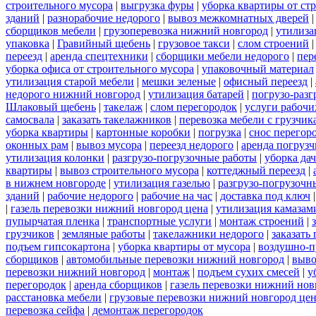
строительного мусора
|
выгрузка фуры
|
уборка квартиры от ст
зданий
|
разнорабочие недорого
|
вывоз межкомнатных дверей
сборщиков мебели
|
грузоперевозка нижний новгород
|
утилиза
упаковка
|
Гравийный щебень
|
грузовое такси
|
слом строений
переезд
|
аренда спецтехники
|
сборщики мебели недорого
|
пер
уборка офиса от строительного мусора
|
упаковочный материал
утилизация старой мебели
|
мешки зеленые
|
офисный переезд
|
недорого нижний новгород
|
утилизация батарей
|
погрузо-разг
Шлаковый щебень
|
такелаж
|
слом перегородок
|
услуги рабочи
самосвала
|
заказать такелажников
|
перевозка мебели с грузчи
уборка квартиры
|
картонные коробки
|
погрузка
|
снос перегор
оконных рам
|
вывоз мусора
|
переезд недорого
|
аренда погрузч
утилизация колонки
|
разгрузо-погрузочные работы
|
уборка да
квартиры
|
вывоз строительного мусора
|
коттеджный переезд
|
в нижнем новгороде
|
утилизация газелью
|
разгрузо-погрузочн
зданий
|
рабочие недорого
|
рабочие на час
|
доставка под ключ
|
газель перевозки нижний новгород цена
|
утилизация камазам
пупырчатая пленка
|
транспортные услуги
|
монтаж строений
|
грузчиков
|
земляные работы
|
такелажники недорого
|
заказать
подъем гипсокартона
|
уборка квартиры от мусора
|
воздушно-п
сборщиков
|
автомобильные перевозки нижний новгород
|
выво
перевозки нижний новгород
|
монтаж
|
подъем сухих смесей
|
у
перегородок
|
аренда сборщиков
|
газель перевозки нижний нов
расстановка мебели
|
грузовые перевозки нижний новгород це
перевозка сейфа
|
демонтаж перегородок