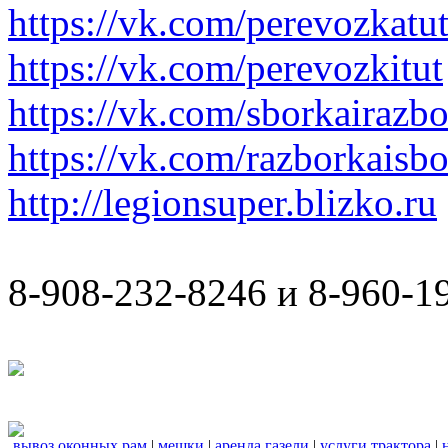
https://vk.com/perevozkatu
https://vk.com/perevozkitut
https://vk.com/sborkairazb
https://vk.com/razborkaisb
http://legionsuper.blizko.ru
8-908-232-8246 и 8-960-1
вывоз оконных рам
|
мешки
|
аренда газели
|
услуги трактора
|