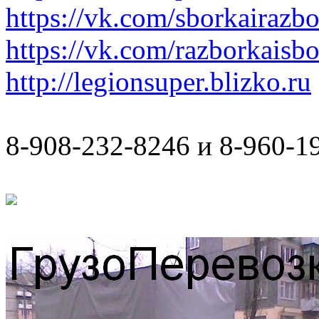
https://vk.com/sborkairazb
https://vk.com/razborkaisb
http://legionsuper.blizko.ru
8-908-232-8246 и 8-960-1