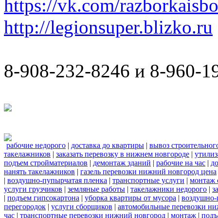
https://vk.com/razborkaisb
http://legionsuper.blizko.ru
8-908-232-8246 и 8-960-1
рабочие недорого
|
доставка до квартиры
|
вывоз строительног
такелажников
|
заказать перевозку в нижнем новгороде
|
утилиз
подъем стройматериалов
|
демонтаж зданий
|
рабочие на час
|
д
нанять такелажников
|
газель перевозки нижний новгород цена
|
воздушно-пупырчатая пленка
|
транспортные услуги
|
монтаж 
услуги грузчиков
|
земляные работы
|
такелажники недорого
|
з
|
подъем гипсокартона
|
уборка квартиры от мусора
|
воздушно-
перегородок
|
услуги сборщиков
|
автомобильные перевозки ни
час
|
транспортные перевозки нижний новгород
|
монтаж
|
подъ