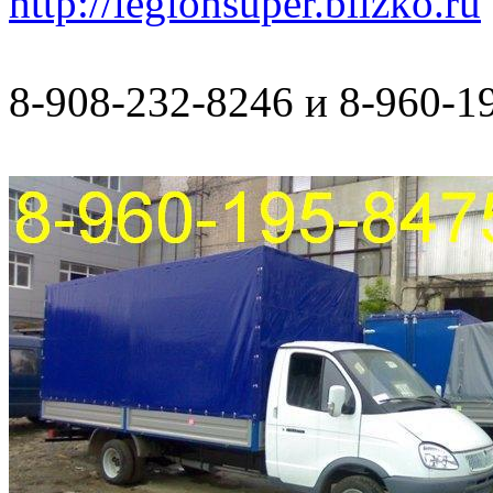
http://legionsuper.blizko.ru
8-908-232-8246 и 8-960-1