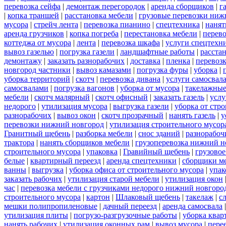
перевозка сейфа
|
демонтаж перегородок
|
аренда сборщиков
|
г
|
копка траншей
|
расстановка мебели
|
грузовые перевозки ниж
мусора
|
стрейч лента
|
перевозка пианино
|
спецтехника
|
нанят
аренда грузчиков
|
копка погреба
|
перестановка мебели
|
перев
коттеджа от мусора
|
лента
|
перевозка шкафа
|
услуги спецтехн
вывоз газелью
|
погрузка газели
|
ландшафтные работы
|
расста
демонтажу
|
заказать разнорабочих
|
доставка
|
пленка
|
перевозк
новгород частники
|
вывоз камазами
|
погрузка фуры
|
уборка
|
уборка территорий
|
скотч
|
перевозка дивана
|
услуги самосвал
самосвалами
|
погрузка вагонов
|
уборка от мусора
|
такелажные
мебели
|
скотч малярный
|
скотч офисный
|
заказать газель
|
услу
недорого
|
утилизация мусора
|
выгрузка газели
|
уборка от стр
разнорабочих
|
вывоз окон
|
скотч прозрачный
|
нанять газель
|
у
перевозки нижний новгород
|
утилизация строительного мусор
Гранитный щебень
|
разборка мебели
|
снос зданий
|
разнорабоч
трактора
|
нанять сборщиков мебели
|
грузоперевозка нижний н
строительного мусора
|
упаковка
|
Гравийный щебень
|
грузовое
белые
|
квартирный переезд
|
аренда спецтехники
|
сборщики ме
ванны
|
выгрузка
|
уборка офиса от строительного мусора
|
упак
заказать рабочих
|
утилизация старой мебели
|
утилизация окон
час
|
перевозка мебели с грузчиками недорого нижний новгоро
строительного мусора
|
картон
|
Шлаковый щебень
|
такелаж
|
с
мешки полипропиленовые
|
дачный переезд
|
аренда самосвала
утилизация плиты
|
погрузо-разгрузочные работы
|
уборка квар
нанять рабочих
|
утилизация оконных рам
|
вывоз мусора
|
пере