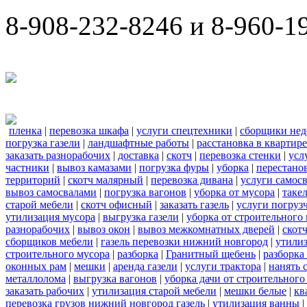
8-908-232-8246 и 8-960-1
пленка
|
перевозка шкафа
|
услуги спецтехники
|
сборщики нед
погрузка газели
|
ландшафтные работы
|
расстановка в квартире
заказать разнорабочих
|
доставка
|
скотч
|
перевозка стенки
|
усл
частники
|
вывоз камазами
|
погрузка фуры
|
уборка
|
перестанов
территорий
|
скотч малярный
|
перевозка дивана
|
услуги самос
вывоз самосвалами
|
погрузка вагонов
|
уборка от мусора
|
таке
старой мебели
|
скотч офисный
|
заказать газель
|
услуги погруз
утилизация мусора
|
выгрузка газели
|
уборка от строительного
разнорабочих
|
вывоз окон
|
вывоз межкомнатных дверей
|
скот
сборщиков мебели
|
газель перевозки нижний новгород
|
утилиз
строительного мусора
|
разборка
|
Гранитный щебень
|
разборка
оконных рам
|
мешки
|
аренда газели
|
услуги трактора
|
нанять 
металлолома
|
выгрузка вагонов
|
уборка дачи от строительного
заказать рабочих
|
утилизация старой мебели
|
мешки белые
|
кв
перевозка грузов нижний новгород газель
|
утилизация ванны
|