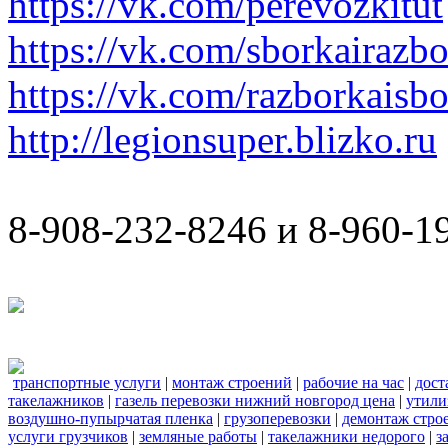
https://vk.com/perevozkitut
https://vk.com/sborkairazb
https://vk.com/razborkaisb
http://legionsuper.blizko.ru
8-908-232-8246 и 8-960-1
транспортные услуги
|
монтаж строений
|
рабочие на час
|
дост
такелажников
|
газель перевозки нижний новгород цена
|
утили
воздушно-пупырчатая пленка
|
грузоперевозки
|
демонтаж стро
услуги грузчиков
|
земляные работы
|
такелажники недорого
|
з