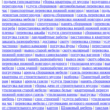
|
подъем гипсокартона
|
уборка квартиры от мусора
|
воздушно-
перегородок
|
услуги сборщиков
|
автомобильные перевозки ни
час
|
транспортные перевозки нижний новгород
|
монтаж
|
подъ
демонтаж перегородок
|
аренда сборщиков
|
газель перевозки 
расстановка мебели
|
грузовые перевозки нижний новгород це
перевозка пианино
|
спецтехника
|
нанять сборщиков
|
перевозк
погреба
|
перестановка мебели
|
перевозка вещей нижний новг
пленка
|
перевозка шкафа
|
услуги спецтехники
|
сборщики нед
погрузка газели
|
ландшафтные работы
|
расстановка в квартире
заказать разнорабочих
|
доставка
|
скотч
|
перевозка стенки
|
усл
частники
|
вывоз камазами
|
погрузка фуры
|
уборка
|
перестанов
территорий
|
вывоз старой мебели
|
скотч малярный
|
перевозка
нижний новгород
|
вывоз самосвалами
|
погрузка вагонов
|
убор
разнорабочих
|
нанять разнорабочих
|
вывоз окон
|
скотч офисн
перевозки нижний новгород недорого
|
утилизация мусора
|
вы
мебели
|
слом зданий
|
разнорабочие недорого
|
вывоз межкомна
погрузчика
|
аренда сборщиков мебели
|
газель перевозки нижн
квартиры от строительного мусора
|
разборка
|
Гранитный щебе
рам
|
мешки
|
аренда газели
|
услуги трактора
|
нанять сборщико
выгрузка вагонов
|
уборка дачи от строительного мусора
|
упако
утилизация старой мебели
|
мешки белые
|
квартирный переезд
нижний новгород газель
|
утилизация ванны
|
выгрузка
|
уборка
щебень
|
грузчики
|
снос строений
|
услуги рабочих
|
утилизация
на час
|
перевозка мебели с грузчиками недорого нижний новг
от строительного мусора
|
картон
|
Шлаковый щебень
|
такелаж