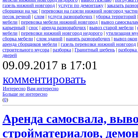
газель нижний новгород
|
услуги по демонтажу
|
заказать разн
сборщики на час
|
перевозки на газели нижний новгород частн
песок речной
|
слом
|
услуги разнорабочих
|
уборка территорий
мебели
|
перевозка мебели нижний новгород
|
вывоз самосвала
карьерный
|
снос
|
аренда разнорабочих
|
вывоз старой мебели
|
мебели
|
перевозки нижний новгород недорого
|
утилизация му
сборка мебели
|
слом зданий
|
нанять разнорабочих
|
вывоз окон
аренда сборщиков мебели
|
газель перевозки нижний новгород
строительного мусора
|
разборка
|
Гранитный щебень
|
разборка
дверей
09.09.2017 в 17:01
комментировать
Интересно
Вам интересно
Больше не интересно
(
0
)
Аренда самосвала, выво
стройматериалов, демон