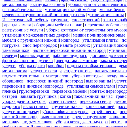
металлолома
|
выгрузка вагонов
|
уборка дачи от строительного
разнорабочие на час
|
утилизация старой мебели
|
мешки белые
перевозка грузов нижний новгород газель
|
утилизация ванны
|
Известняковый щебень
|
грузчики
|
снос строений
|
заказать ра
|
аренда камаза
|
сборщики мебели на час
|
перевозка мебели с 
разгрузочные услуги
|
уборка коттеджа от строительного мусор
утилизация межкомнатных дверей
|
мешки полипропиленовые
мебели с грузчиками нижний новгород
|
утилизация плиты
|
по
погрузка
|
снос перегородок
|
нанять рабочих
|
утилизация окон
такелажников
|
частные перевозки нижний новгород
|
утилизац
переезд
|
монтаж зданий
|
рабочие недорого
|
доставка до кварт
фронтального погрузчика
|
аренда такелажников
|
заказать пер
услуги
|
уборка офиса
|
коробки
|
подъем стройматериалов
|
дем
металлолома
|
услуги газели
|
аренда трактора
|
нанять такелаж
подъем строительных материалов
|
уборка коттеджа
|
воздушно-
сборщиков
|
перевозки нижний новгород
|
вывоз ванны
|
услуги
перевозки в нижнем новгороде
|
утилизация самосвалами
|
под
пленка
|
грузоперевозки
|
перевозка мебели
|
монтаж перегород
батарей
|
заказать грузчиков
|
копка
|
такелажники на час
|
транс
уборка дачи от мусора
|
стрейч пленка
|
перевозка сейфа
|
демон
недорого
|
вывоз плиты
|
грузчики на час
|
копка траншей
|
расс
услуги по подъему
|
уборка офиса от мусора
|
стрейч лента
|
пер
нижний новгород
|
вывоз колонки
|
аренда грузчиков
|
копка по
монтажу
|
подъем мешков
|
уборка коттеджа от мусора
|
лента
|
п
мебели нижний новгород недорого
|
вывоз газелью
|
погрузка г