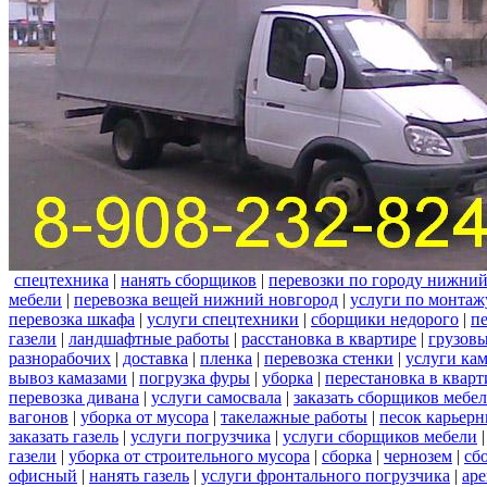
спецтехника
|
нанять сборщиков
|
перевозки по городу нижний
мебели
|
перевозка вещей нижний новгород
|
услуги по монтаж
перевозка шкафа
|
услуги спецтехники
|
сборщики недорого
|
п
газели
|
ландшафтные работы
|
расстановка в квартире
|
грузовы
разнорабочих
|
доставка
|
пленка
|
перевозка стенки
|
услуги кам
вывоз камазами
|
погрузка фуры
|
уборка
|
перестановка в кварт
перевозка дивана
|
услуги самосвала
|
заказать сборщиков мебе
вагонов
|
уборка от мусора
|
такелажные работы
|
песок карьер
заказать газель
|
услуги погрузчика
|
услуги сборщиков мебели
газели
|
уборка от строительного мусора
|
сборка
|
чернозем
|
сб
офисный
|
нанять газель
|
услуги фронтального погрузчика
|
ар