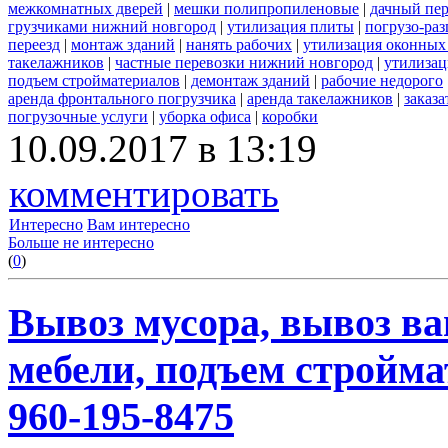
межкомнатных дверей
|
мешки полипропиленовые
|
дачный пер
грузчиками нижний новгород
|
утилизация плиты
|
погрузо-ра
переезд
|
монтаж зданий
|
нанять рабочих
|
утилизация оконных
такелажников
|
частные перевозки нижний новгород
|
утилизац
подъем стройматериалов
|
демонтаж зданий
|
рабочие недорого
аренда фронтального погрузчика
|
аренда такелажников
|
заказ
погрузочные услуги
|
уборка офиса
|
коробки
10.09.2017 в 13:19
комментировать
Интересно
Вам интересно
Больше не интересно
(
0
)
Вывоз мусора, вывоз ва
мебели, подъем строймат
960-195-8475