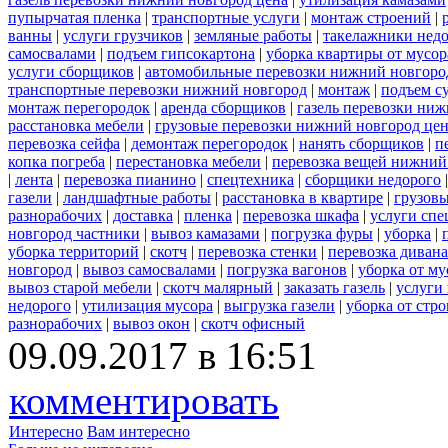
пупырчатая пленка
|
транспортные услуги
|
монтаж строений
|
ванны
|
услуги грузчиков
|
земляные работы
|
такелажники нед
самосвалами
|
подъем гипсокартона
|
уборка квартиры от мусор
услуги сборщиков
|
автомобильные перевозки нижний новгоро
транспортные перевозки нижний новгород
|
монтаж
|
подъем с
монтаж перегородок
|
аренда сборщиков
|
газель перевозки ни
расстановка мебели
|
грузовые перевозки нижний новгород це
перевозка сейфа
|
демонтаж перегородок
|
нанять сборщиков
|
п
копка погреба
|
перестановка мебели
|
перевозка вещей нижний
|
лента
|
перевозка пианино
|
спецтехника
|
сборщики недорого
газели
|
ландшафтные работы
|
расстановка в квартире
|
грузовы
разнорабочих
|
доставка
|
пленка
|
перевозка шкафа
|
услуги спе
новгород частники
|
вывоз камазами
|
погрузка фуры
|
уборка
|
уборка территорий
|
скотч
|
перевозка стенки
|
перевозка дивана
новгород
|
вывоз самосвалами
|
погрузка вагонов
|
уборка от му
вывоз старой мебели
|
скотч малярный
|
заказать газель
|
услуги
недорого
|
утилизация мусора
|
выгрузка газели
|
уборка от стр
разнорабочих
|
вывоз окон
|
скотч офисный
09.09.2017 в 16:51
комментировать
Интересно
Вам интересно