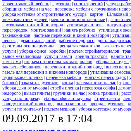
Известняковый щебень
|
грузчики
|
снос строений
|
услуги рабо
сборщики мебели на час
|
перевозка мебели с грузчиками недо
уборка коттеджа от строительного мусора
|
картон
|
Шлаковый 
межкомнатных дверей
|
мешки полипропиленовые
|
дачный пер
грузчиками нижний новгород
|
утилизация плиты
|
погрузо-ра
перегородок
|
монтаж зданий
|
нанять рабочих
|
утилизация око
такелажников
|
частные перевозки нижний новгород
|
утилизац
переезд
|
демонтаж зданий
|
рабочие недорого
|
доставка до ква
фронтального погрузчика
|
аренда такелажников
|
заказать пер
услуги
|
уборка офиса
|
коробки
|
подъем стройматериалов
|
тра
вывоз металлолома
|
услуги газели
|
аренда трактора
|
нанять т
камазами
|
подъем строительных материалов
|
уборка коттеджа
заказать сборщиков
|
перевозки нижний новгород
|
вывоз ванн
газель для перевозки в нижнем новгороде
|
утилизация самосва
пузырьковая пленка
|
перевозка мебели
|
монтаж перегородок
|
батарей
|
заказать грузчиков
|
копка
|
такелажники на час
|
транс
уборка дачи от мусора
|
стрейч пленка
|
перевозка сейфа
|
демон
недорого
|
вывоз плиты
|
грузчики на час
|
копка траншей
|
расс
услуги по подъему
|
уборка офиса от мусора
|
стрейч лента
|
лен
городу нижний новгород
|
вывоз колонки
|
аренда грузчиков
|
к
услуги по монтажу
|
подъем мешков
|
уборка коттеджа от мусор
09.09.2017 в 17:04