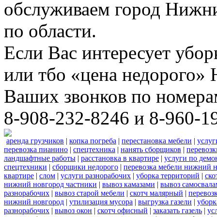
обслуживаем город Нижни
по области.
Если Вас интересует убо
или тбо «цена недорого»
Ваших звонков по номера
8-908-232-8246 и 8-960-1
аренда грузчиков
|
копка погреба
|
перестановка мебели
|
услуг
перевозка пианино
|
спецтехника
|
нанять сборщиков
|
перевозк
ландшафтные работы
|
расстановка в квартире
|
услуги по демо
спецтехники
|
сборщики недорого
|
перевозка мебели нижний н
квартире
|
слом
|
услуги разнорабочих
|
уборка территорий
|
ско
нижний новгород частники
|
вывоз камазами
|
вывоз самосвал
разнорабочих
|
вывоз старой мебели
|
скотч малярный
|
перевоз
нижний новгород
|
утилизация мусора
|
выгрузка газели
|
уборк
разнорабочих
|
вывоз окон
|
скотч офисный
|
заказать газель
|
ус