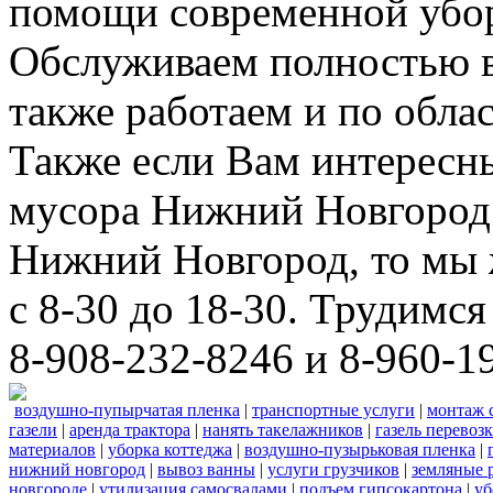
помощи современной убор
Обслуживаем полностью в
также работаем и по облас
Также если Вам интересны
мусора Нижний Новгород 
Нижний Новгород, то мы 
с 8-30 до 18-30. Трудимс
8-908-232-8246 и 8-960-1
воздушно-пупырчатая пленка
|
транспортные услуги
|
монтаж 
газели
|
аренда трактора
|
нанять такелажников
|
газель перевоз
материалов
|
уборка коттеджа
|
воздушно-пузырьковая пленка
|
нижний новгород
|
вывоз ванны
|
услуги грузчиков
|
земляные 
новгороде
|
утилизация самосвалами
|
подъем гипсокартона
|
уб