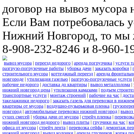
договор на вывоз мусора 
Если Вам потребовалась у
Нижний Новгород, то мы 
8-908-232-8246 и 8-960-1
вывоз мусора
|
переезд недорого
|
аренда погрузчика
|
услуги т
разгрузо-погрузочные работы
|
уборка дачи
|
заказать коробки
|
строительного мусора
|
коттеджный переезд
|
аренда фронтальн
новгороде
|
утилизация газелью
|
разгрузо-погрузочные услуги
рабочие недорого
|
доставка до квартиры
|
вывоз металлолома
|
нижний новгород цена
|
утилизация камазами
|
подъем строите
транспортные услуги
|
монтаж строений
|
рабочие на час
|
доста
такелажники недорого
|
заказать газель для перевозки в нижне
квартиры от мусора
|
воздушно-пузырьковая пленка
|
грузопере
новгород
|
автомобильные перевозки нижний новгород
|
вывоз
сухих смесей
|
уборка дачи от мусора
|
стрейч пленка
|
перевозк
нижний новгород недорого
|
вывоз плиты
|
грузчики на час
|
ко
офиса от мусора
|
стрейч лента
|
перевозка сейфа
|
демонтаж пер
нижний новгород
|
вывоз колонки
|
аренда грузчиков
|
копка по