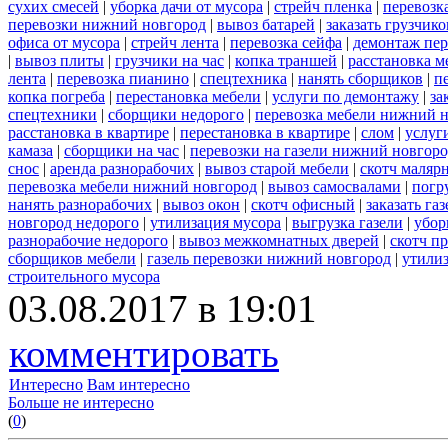
сухих смесей
|
уборка дачи от мусора
|
стрейч пленка
|
перевозк
перевозки нижний новгород
|
вывоз батарей
|
заказать грузчико
офиса от мусора
|
стрейч лента
|
перевозка сейфа
|
демонтаж пер
|
вывоз плиты
|
грузчики на час
|
копка траншей
|
расстановка м
лента
|
перевозка пианино
|
спецтехника
|
нанять сборщиков
|
п
копка погреба
|
перестановка мебели
|
услуги по демонтажу
|
за
спецтехники
|
сборщики недорого
|
перевозка мебели нижний н
расстановка в квартире
|
перестановка в квартире
|
слом
|
услуг
камаза
|
сборщики на час
|
перевозки на газели нижний новгор
снос
|
аренда разнорабочих
|
вывоз старой мебели
|
скотч маляр
перевозка мебели нижний новгород
|
вывоз самосвалами
|
погр
нанять разнорабочих
|
вывоз окон
|
скотч офисный
|
заказать газ
новгород недорого
|
утилизация мусора
|
выгрузка газели
|
убор
разнорабочие недорого
|
вывоз межкомнатных дверей
|
скотч п
сборщиков мебели
|
газель перевозки нижний новгород
|
утилиз
строительного мусора
03.08.2017 в 19:01
комментировать
Интересно
Вам интересно
Больше не интересно
(
0
)