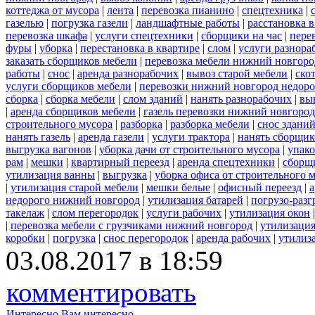
коттеджа от мусора
|
лента
|
перевозка пианино
|
спецтехника
|
газелью
|
погрузка газели
|
ландшафтные работы
|
расстановка в
перевозка шкафа
|
услуги спецтехники
|
сборщики на час
|
пере
фуры
|
уборка
|
перестановка в квартире
|
слом
|
услуги разнора
заказать сборщиков мебели
|
перевозка мебели нижний новгоро
работы
|
снос
|
аренда разнорабочих
|
вывоз старой мебели
|
ско
услуги сборщиков мебели
|
перевозки нижний новгород недоро
сборка
|
сборка мебели
|
слом зданий
|
нанять разнорабочих
|
вы
|
аренда сборщиков мебели
|
газель перевозки нижний новгород
строительного мусора
|
разборка
|
разборка мебели
|
снос здани
нанять газель
|
аренда газели
|
услуги трактора
|
нанять сборщик
выгрузка вагонов
|
уборка дачи от строительного мусора
|
упако
рам
|
мешки
|
квартирный переезд
|
аренда спецтехники
|
сборщ
утилизация ванны
|
выгрузка
|
уборка офиса от строительного 
|
утилизация старой мебели
|
мешки белые
|
офисный переезд
|
а
недорого нижний новгород
|
утилизация батарей
|
погрузо-разг
такелаж
|
слом перегородок
|
услуги рабочих
|
утилизация окон
|
перевозка мебели с грузчиками нижний новгород
|
утилизаци
коробки
|
погрузка
|
снос перегородок
|
аренда рабочих
|
утилиз
03.08.2017 в 18:59
комментировать
Интересно
Вам интересно