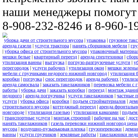
наши менеджеры помогут 
8-908-232-8246 и 8-960-1
уборка дачи от строительного мусора
|
упаковка
|
грузовое так
аренда газели
|
услуги трактора
|
нанять сборщиков мебели
|
гру
|
уборка офиса от строительного мусора
|
упаковочный материа
мешки белые
|
квартирный переезд
|
аренда спецтехники
|
сбор
утилизация ванны
|
выгрузка
|
погрузо-разгрузочные услуги
|
у
перегородок
|
услуги рабочих
|
утилизация окон
|
мешки зелены
мебели с грузчиками недорого нижний новгород
|
утилизация 
коробки
|
погрузка
|
снос перегородок
|
аренда рабочих
|
утилиз
аренда самосвала
|
заказать такелажников
|
перевозка мебели с
работы
|
уборка дачи
|
заказать коробки
|
переезд
|
монтаж здани
недорого
|
аренда погрузчика
|
услуги такелажников
|
частные 
услуги
|
уборка офиса
|
коробки
|
подъем стройматериалов
|
дем
строительного мусора
|
коттеджный переезд
|
аренда фронтальн
новгороде
|
утилизация газелью
|
утилизация камазами
|
подъем
|
транспортные услуги
|
монтаж строений
|
рабочие на час
|
дост
нанять такелажников
|
газель перевозки нижний новгород цена
мусора
|
воздушно-пузырьковая пленка
|
грузоперевозки
|
демон
ванны
|
услуги грузчиков
|
земляные работы
|
такелажники нед