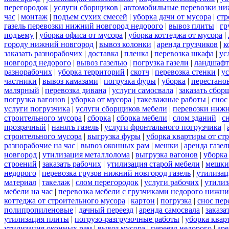
перегородок
|
услуги сборщиков
|
автомобильные перевозки ни
час
|
монтаж
|
подъем сухих смесей
|
уборка дачи от мусора
|
стр
газель перевозки нижний новгород недорого
|
вывоз плиты
|
гр
подъему
|
уборка офиса от мусора
|
уборка коттеджа от мусора
|
городу нижний новгород
|
вывоз колонки
|
аренда грузчиков
|
к
заказать разнорабочих
|
доставка
|
пленка
|
перевозка шкафа
|
ус
новгород недорого
|
вывоз газелью
|
погрузка газели
|
ландшафт
разнорабочих
|
уборка территорий
|
скотч
|
перевозка стенки
|
ус
частники
|
вывоз камазами
|
погрузка фуры
|
уборка
|
перестанов
малярный
|
перевозка дивана
|
услуги самосвала
|
заказать сбор
погрузка вагонов
|
уборка от мусора
|
такелажные работы
|
снос
услуги погрузчика
|
услуги сборщиков мебели
|
перевозки нижн
строительного мусора
|
сборка
|
сборка мебели
|
слом зданий
|
с
прозрачный
|
нанять газель
|
услуги фронтального погрузчика
|
строительного мусора
|
выгрузка фуры
|
уборка квартиры от ст
разнорабочие на час
|
вывоз оконных рам
|
мешки
|
аренда газел
новгород
|
утилизация металлолома
|
выгрузка вагонов
|
уборка
строений
|
заказать рабочих
|
утилизация старой мебели
|
мешки
недорого
|
перевозка грузов нижний новгород газель
|
утилизац
материал
|
такелаж
|
слом перегородок
|
услуги рабочих
|
утилиз
мебели на час
|
перевозка мебели с грузчиками недорого нижн
коттеджа от строительного мусора
|
картон
|
погрузка
|
снос пер
полипропиленовые
|
дачный переезд
|
аренда самосвала
|
заказа
утилизация плиты
|
погрузо-разгрузочные работы
|
уборка квар
утилизация оконных рам
|
вывоз мусора
|
переезд недорого
|
аре