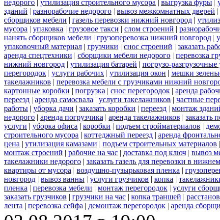
недорого
|
утилизация строительного мусора
|
выгрузка фуры
|
зданий
|
разнорабочие недорого
|
вывоз межкомнатных дверей
сборщиков мебели
|
газель перевозки нижний новгород
|
утили
мусора
|
упаковка
|
грузовое такси
|
слом строений
|
разнорабочи
нанять сборщиков мебели
|
грузоперевозка нижний новгород
|
упаковочный материал
|
грузчики
|
снос строений
|
заказать ра
аренда спецтехники
|
сборщики мебели недорого
|
перевозка гр
нижний новгород
|
утилизация батарей
|
погрузо-разгрузочные 
перегородок
|
услуги рабочих
|
утилизация окон
|
мешки зелены
такелажников
|
перевозка мебели с грузчиками нижний новгор
картонные коробки
|
погрузка
|
снос перегородок
|
аренда рабоч
переезд
|
аренда самосвала
|
услуги такелажников
|
частные пер
работы
|
уборка дачи
|
заказать коробки
|
переезд
|
монтаж здани
недорого
|
аренда погрузчика
|
аренда такелажников
|
заказать 
услуги
|
уборка офиса
|
коробки
|
подъем стройматериалов
|
дем
строительного мусора
|
коттеджный переезд
|
аренда фронтальн
цена
|
утилизация камазами
|
подъем строительных материалов
монтаж строений
|
рабочие на час
|
доставка под ключ
|
вывоз м
такелажники недорого
|
заказать газель для перевозки в нижне
квартиры от мусора
|
воздушно-пузырьковая пленка
|
грузопере
новгород
|
вывоз ванны
|
услуги грузчиков
|
копка
|
такелажники
пленка
|
перевозка мебели
|
монтаж перегородок
|
услуги сборщ
заказать грузчиков
|
грузчики на час
|
копка траншей
|
расстанов
лента
|
перевозка сейфа
|
демонтаж перегородок
|
аренда сборщ