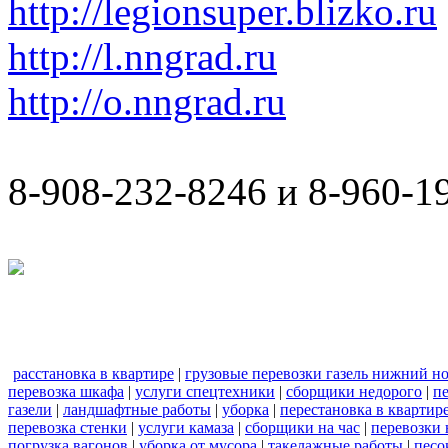
http://legionsuper.blizko.ru
http://l.nngrad.ru
http://o.nngrad.ru
8-908-232-8246 и 8-960-1
расстановка в квартире
|
грузовые перевозки газель нижний н
перевозка шкафа
|
услуги спецтехники
|
сборщики недорого
|
п
газели
|
ландшафтные работы
|
уборка
|
перестановка в квартир
перевозка стенки
|
услуги камаза
|
сборщики на час
|
перевозки 
погрузка вагонов
|
уборка от мусора
|
такелажные работы
|
песо