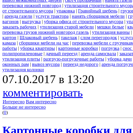
вывоз межкомнатных дверей
|
скотч прозрачный
|
нанять газель
перевозки нижний новгород
|
утилизация строительного мусор
от строительного мусора
|
упаковка
|
Гравийный щебень
|
грузо
|
аренда газели
|
услуги трактора
|
нанять сборщиков мебели
|
гр
вагонов
|
выгрузка
|
уборка офиса от строительного мусора
|
уп
заказать рабочих
|
утилизация старой мебели
|
мешки белые
|
кв
перевозка грузов нижний новгород газель
|
утилизация ванны
|
картон
|
Шлаковый щебень
|
такелаж
|
слом перегородок
|
услуг
камаза
|
сборщики мебели на час
|
перевозка мебели с грузчик
работы
|
уборка квартиры
|
картонные коробки
|
погрузка
|
снос
полипропиленовые
|
дачный переезд
|
аренда самосвала
|
заказа
утилизация плиты
|
разгрузо-погрузочные работы
|
уборка дачи
оконных рам
|
вывоз мусора
|
переезд недорого
|
аренда погрузч
утилизация колонки
07.10.2017 в 13:20
комментировать
Интересно
Вам интересно
Больше не интересно
(
0
)
Картонные коробки для 