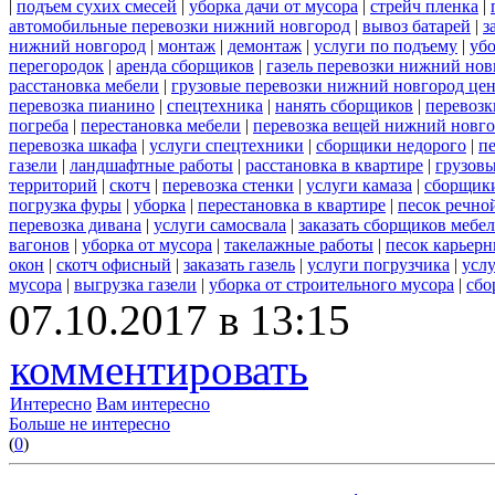
|
подъем сухих смесей
|
уборка дачи от мусора
|
стрейч пленка
|
автомобильные перевозки нижний новгород
|
вывоз батарей
|
з
нижний новгород
|
монтаж
|
демонтаж
|
услуги по подъему
|
убо
перегородок
|
аренда сборщиков
|
газель перевозки нижний нов
расстановка мебели
|
грузовые перевозки нижний новгород це
перевозка пианино
|
спецтехника
|
нанять сборщиков
|
перевозк
погреба
|
перестановка мебели
|
перевозка вещей нижний новг
перевозка шкафа
|
услуги спецтехники
|
сборщики недорого
|
п
газели
|
ландшафтные работы
|
расстановка в квартире
|
грузовы
территорий
|
скотч
|
перевозка стенки
|
услуги камаза
|
сборщики
погрузка фуры
|
уборка
|
перестановка в квартире
|
песок речно
перевозка дивана
|
услуги самосвала
|
заказать сборщиков мебе
вагонов
|
уборка от мусора
|
такелажные работы
|
песок карьер
окон
|
скотч офисный
|
заказать газель
|
услуги погрузчика
|
усл
мусора
|
выгрузка газели
|
уборка от строительного мусора
|
сбо
07.10.2017 в 13:15
комментировать
Интересно
Вам интересно
Больше не интересно
(
0
)