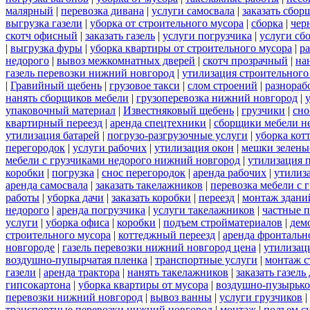
малярный
|
перевозка дивана
|
услуги самосвала
|
заказать сбор
выгрузка газели
|
уборка от строительного мусора
|
сборка
|
чер
скотч офисный
|
заказать газель
|
услуги погрузчика
|
услуги сб
|
выгрузка фуры
|
уборка квартиры от строительного мусора
|
ра
недорого
|
вывоз межкомнатных дверей
|
скотч прозрачный
|
на
газель перевозки нижний новгород
|
утилизация строительного
|
Гравийный щебень
|
грузовое такси
|
слом строений
|
разнораб
нанять сборщиков мебели
|
грузоперевозка нижний новгород
|
упаковочный материал
|
Известняковый щебень
|
грузчики
|
сно
квартирный переезд
|
аренда спецтехники
|
сборщики мебели н
утилизация батарей
|
погрузо-разгрузочные услуги
|
уборка кот
перегородок
|
услуги рабочих
|
утилизация окон
|
мешки зелены
мебели с грузчиками недорого нижний новгород
|
утилизация 
коробки
|
погрузка
|
снос перегородок
|
аренда рабочих
|
утилиз
аренда самосвала
|
заказать такелажников
|
перевозка мебели с
работы
|
уборка дачи
|
заказать коробки
|
переезд
|
монтаж здани
недорого
|
аренда погрузчика
|
услуги такелажников
|
частные 
услуги
|
уборка офиса
|
коробки
|
подъем стройматериалов
|
дем
строительного мусора
|
коттеджный переезд
|
аренда фронтальн
новгороде
|
газель перевозки нижний новгород цена
|
утилизац
воздушно-пупырчатая пленка
|
транспортные услуги
|
монтаж с
газели
|
аренда трактора
|
нанять такелажников
|
заказать газел
гипсокартона
|
уборка квартиры от мусора
|
воздушно-пузырько
перевозки нижний новгород
|
вывоз ванны
|
услуги грузчиков
|
транспортные перевозки нижний новгород
|
монтаж
|
подъем с