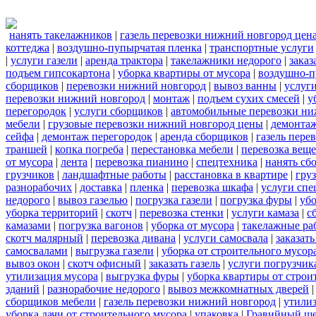
нанять такелажников
|
газель перевозки нижний новгород цен
коттеджа
|
воздушно-пупырчатая пленка
|
транспортные услуги
|
услуги газели
|
аренда трактора
|
такелажники недорого
|
заказ
подъем гипсокартона
|
уборка квартиры от мусора
|
воздушно-п
сборщиков
|
перевозки нижний новгород
|
вывоз ванны
|
услуги
перевозки нижний новгород
|
монтаж
|
подъем сухих смесей
|
у
перегородок
|
услуги сборщиков
|
автомобильные перевозки ни
мебели
|
грузовые перевозки нижний новгород цены
|
демонта
сейфа
|
демонтаж перегородок
|
аренда сборщиков
|
газель пере
траншей
|
копка погреба
|
перестановка мебели
|
перевозка вещ
от мусора
|
лента
|
перевозка пианино
|
спецтехника
|
нанять сб
грузчиков
|
ландшафтные работы
|
расстановка в квартире
|
гру
разнорабочих
|
доставка
|
пленка
|
перевозка шкафа
|
услуги спе
недорого
|
вывоз газелью
|
погрузка газели
|
погрузка фуры
|
уб
уборка территорий
|
скотч
|
перевозка стенки
|
услуги камаза
|
с
камазами
|
погрузка вагонов
|
уборка от мусора
|
такелажные ра
скотч малярный
|
перевозка дивана
|
услуги самосвала
|
заказат
самосвалами
|
выгрузка газели
|
уборка от строительного мусор
вывоз окон
|
скотч офисный
|
заказать газель
|
услуги погрузчик
утилизация мусора
|
выгрузка фуры
|
уборка квартиры от строи
зданий
|
разнорабочие недорого
|
вывоз межкомнатных дверей
сборщиков мебели
|
газель перевозки нижний новгород
|
утилиз
уборка дачи от строительного мусора
|
упаковка
|
Гравийный ще