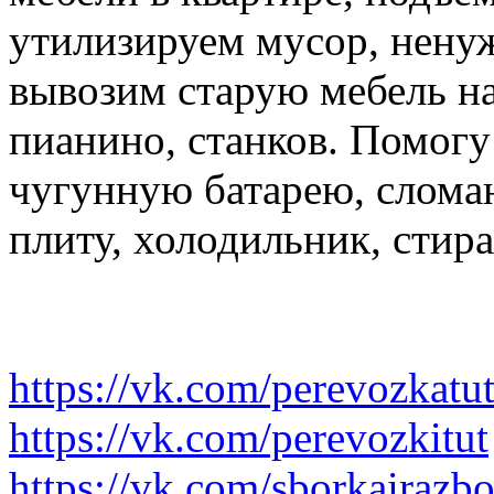
утилизируем мусор, нену
вывозим старую мебель на 
пианино, станков. Помогу
чугунную батарею, слома
плиту, холодильник, стир
https://vk.com/perevozkatu
https://vk.com/perevozkitut
https://vk.com/sborkairazb