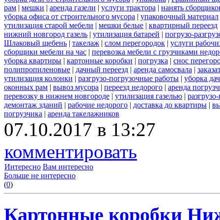
рам
|
мешки
|
аренда газели
|
услуги трактора
|
нанять сборщико
уборка офиса от строительного мусора
|
упаковочный материал
утилизация старой мебели
|
мешки белые
|
квартирный переезд
нижний новгород газель
|
утилизация батарей
|
погрузо-разгру
Шлаковый щебень
|
такелаж
|
слом перегородок
|
услуги рабочи
сборщики мебели на час
|
перевозка мебели с грузчиками недо
уборка квартиры
|
картонные коробки
|
погрузка
|
снос перегор
полипропиленовые
|
дачный переезд
|
аренда самосвала
|
заказа
утилизация колонки
|
разгрузо-погрузочные работы
|
уборка да
оконных рам
|
вывоз мусора
|
переезд недорого
|
аренда погрузч
перевозку в нижнем новгороде
|
утилизация газелью
|
разгрузо
демонтаж зданий
|
рабочие недорого
|
доставка до квартиры
|
вы
погрузчика
|
аренда такелажников
07.10.2017 в 13:27
комментировать
Интересно
Вам интересно
Больше не интересно
(
0
)
Картонные коробки Ни