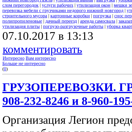
слом перегородок
|
услуги рабочих
|
утилизация окон
|
мешки з
перевозка мебели с грузчиками недорого нижний новгород
|
ут
строительного мусора
|
картонные коробки
|
погрузка
|
снос пе
полипропиленовые
|
дачный переезд
|
аренда самосвала
|
заказа
утилизация плиты
|
погрузо-разгрузочные работы
|
уборка квар
07.10.2017 в 13:13
комментировать
Интересно
Вам интересно
Больше не интересно
(
0
)
ГРУЗОПЕРЕВОЗКИ. ГР
908-232-8246 и 8-960-195
Организация Легион предо