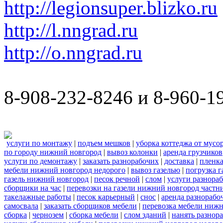
http://legionsuper.blizko.ru
http://l.nngrad.ru
http://o.nngrad.ru
8-908-232-8246 и 8-960-1
услуги по монтажу
|
подъем мешков
|
уборка коттеджа от мусо
по городу нижний новгород
|
вывоз колонки
|
аренда грузчиков
услуги по демонтажу
|
заказать разнорабочих
|
доставка
|
пленк
мебели нижний новгород недорого
|
вывоз газелью
|
погрузка г
газель нижний новгород
|
песок речной
|
слом
|
услуги разнора
сборщики на час
|
перевозки на газели нижний новгород частн
такелажные работы
|
песок карьерный
|
снос
|
аренда разнорабо
самосвала
|
заказать сборщиков мебели
|
перевозка мебели ниж
сборка
|
чернозем
|
сборка мебели
|
слом зданий
|
нанять разнор