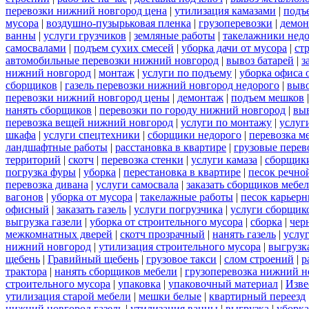
перевозки нижний новгород цена
|
утилизация камазами
|
подъ
мусора
|
воздушно-пузырьковая пленка
|
грузоперевозки
|
демон
ванны
|
услуги грузчиков
|
земляные работы
|
такелажники нед
самосвалами
|
подъем сухих смесей
|
уборка дачи от мусора
|
ст
автомобильные перевозки нижний новгород
|
вывоз батарей
|
з
нижний новгород
|
монтаж
|
услуги по подъему
|
уборка офиса 
сборщиков
|
газель перевозки нижний новгород недорого
|
выв
перевозки нижний новгород цены
|
демонтаж
|
подъем мешков
нанять сборщиков
|
перевозки по городу нижний новгород
|
вы
перевозка вещей нижний новгород
|
услуги по монтажу
|
услуг
шкафа
|
услуги спецтехники
|
сборщики недорого
|
перевозка м
ландшафтные работы
|
расстановка в квартире
|
грузовые перев
территорий
|
скотч
|
перевозка стенки
|
услуги камаза
|
сборщики
погрузка фуры
|
уборка
|
перестановка в квартире
|
песок речно
перевозка дивана
|
услуги самосвала
|
заказать сборщиков мебе
вагонов
|
уборка от мусора
|
такелажные работы
|
песок карьер
офисный
|
заказать газель
|
услуги погрузчика
|
услуги сборщик
выгрузка газели
|
уборка от строительного мусора
|
сборка
|
чер
межкомнатных дверей
|
скотч прозрачный
|
нанять газель
|
услу
нижний новгород
|
утилизация строительного мусора
|
выгрузк
щебень
|
Гравийный щебень
|
грузовое такси
|
слом строений
|
р
трактора
|
нанять сборщиков мебели
|
грузоперевозка нижний н
строительного мусора
|
упаковка
|
упаковочный материал
|
Изве
утилизация старой мебели
|
мешки белые
|
квартирный переезд
нижний новгород газель
|
утилизация ванны
|
выгрузка
|
уборка