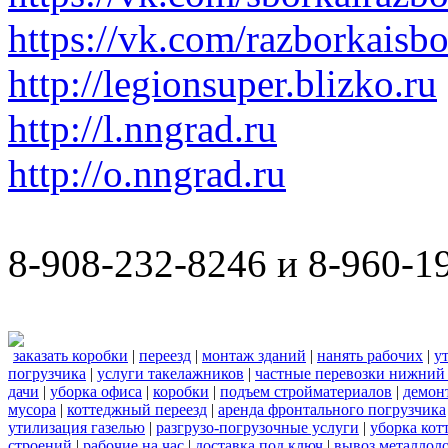
https://vk.com/razborkaisb
http://legionsuper.blizko.ru
http://l.nngrad.ru
http://o.nngrad.ru
8-908-232-8246 и 8-960-1
заказать коробки
|
переезд
|
монтаж зданий
|
нанять рабочих
|
у
погрузчика
|
услуги такелажников
|
частные перевозки нижний
дачи
|
уборка офиса
|
коробки
|
подъем стройматериалов
|
демон
мусора
|
коттеджный переезд
|
аренда фронтального погрузчика
утилизация газелью
|
разгрузо-погрузочные услуги
|
уборка кот
строений
|
рабочие на час
|
доставка под ключ
|
вывоз металлол