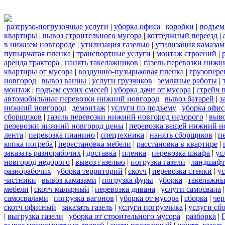
разгрузо-погрузочные услуги
|
уборка офиса
|
коробки
|
подъем
квартиры
|
вывоз строительного мусора
|
коттеджный переезд
|
в нижнем новгороде
|
утилизация газелью
|
утилизация камаза
пупырчатая пленка
|
транспортные услуги
|
монтаж строений
|
аренда трактора
|
нанять такелажников
|
газель перевозки нижн
квартиры от мусора
|
воздушно-пузырьковая пленка
|
грузопере
новгород
|
вывоз ванны
|
услуги грузчиков
|
земляные работы
|
монтаж
|
подъем сухих смесей
|
уборка дачи от мусора
|
стрейч 
автомобильные перевозки нижний новгород
|
вывоз батарей
|
з
нижний новгород
|
демонтаж
|
услуги по подъему
|
уборка офис
сборщиков
|
газель перевозки нижний новгород недорого
|
выв
перевозки нижний новгород цены
|
перевозка вещей нижний н
лента
|
перевозка пианино
|
спецтехника
|
нанять сборщиков
|
п
копка погреба
|
перестановка мебели
|
расстановка в квартире
|
заказать разнорабочих
|
доставка
|
пленка
|
перевозка шкафа
|
ус
новгород недорого
|
вывоз газелью
|
погрузка газели
|
ландшафт
разнорабочих
|
уборка территорий
|
скотч
|
перевозка стенки
|
ус
частники
|
вывоз камазами
|
погрузка фуры
|
уборка
|
такелажны
мебели
|
скотч малярный
|
перевозка дивана
|
услуги самосвала
самосвалами
|
погрузка вагонов
|
уборка от мусора
|
сборка
|
чер
скотч офисный
|
заказать газель
|
услуги погрузчика
|
услуги сб
|
выгрузка газели
|
уборка от строительного мусора
|
разборка
|