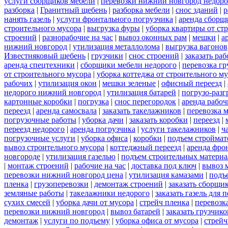
услуги сборщиков мебели
|
перевозки нижний новгород недоро
разборка
|
Гранитный щебень
|
разборка мебели
|
снос зданий
|
р
нанять газель
|
услуги фронтального погрузчика
|
аренда сборщ
строительного мусора
|
выгрузка фуры
|
уборка квартиры от ст
строений
|
разнорабочие на час
|
вывоз оконных рам
|
мешки
|
а
нижний новгород
|
утилизация металлолома
|
выгрузка вагонов
Известняковый щебень
|
грузчики
|
снос строений
|
заказать ра
аренда спецтехники
|
сборщики мебели недорого
|
перевозка гр
от строительного мусора
|
уборка коттеджа от строительного м
рабочих
|
утилизация окон
|
мешки зеленые
|
офисный переезд
|
недорого нижний новгород
|
утилизация батарей
|
погрузо-разг
картонные коробки
|
погрузка
|
снос перегородок
|
аренда рабоч
переезд
|
аренда самосвала
|
заказать такелажников
|
перевозка 
погрузочные работы
|
уборка дачи
|
заказать коробки
|
переезд
|
переезд недорого
|
аренда погрузчика
|
услуги такелажников
|
ч
погрузочные услуги
|
уборка офиса
|
коробки
|
подъем строймат
вывоз строительного мусора
|
коттеджный переезд
|
аренда фро
новгороде
|
утилизация газелью
|
подъем строительных материа
|
монтаж строений
|
рабочие на час
|
доставка под ключ
|
вывоз 
перевозки нижний новгород цена
|
утилизация камазами
|
подъ
пленка
|
грузоперевозки
|
демонтаж строений
|
заказать сборщи
земляные работы
|
такелажники недорого
|
заказать газель для
сухих смесей
|
уборка дачи от мусора
|
стрейч пленка
|
перевозк
перевозки нижний новгород
|
вывоз батарей
|
заказать грузчико
демонтаж
|
услуги по подъему
|
уборка офиса от мусора
|
стрейч