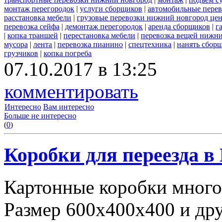
монтаж перегородок
|
услуги сборщиков
|
автомобильные пере
расстановка мебели
|
грузовые перевозки нижний новгород це
перевозка сейфа
|
демонтаж перегородок
|
аренда сборщиков
|
г
|
копка траншей
|
перестановка мебели
|
перевозка вещей нижн
мусора
|
лента
|
перевозка пианино
|
спецтехника
|
нанять сбор
грузчиков
|
копка погреба
07.10.2017 в 13:25
комментировать
Интересно
Вам интересно
Больше не интересно
(
0
)
Коробки для переезда 
Картонные коробки много
Размер 600х400х400 и дру