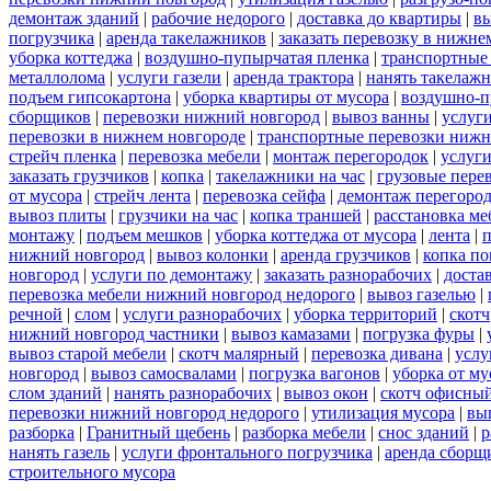
демонтаж зданий
|
рабочие недорого
|
доставка до квартиры
|
вы
погрузчика
|
аренда такелажников
|
заказать перевозку в нижне
уборка коттеджа
|
воздушно-пупырчатая пленка
|
транспортные
металлолома
|
услуги газели
|
аренда трактора
|
нанять такелаж
подъем гипсокартона
|
уборка квартиры от мусора
|
воздушно-п
сборщиков
|
перевозки нижний новгород
|
вывоз ванны
|
услуги
перевозки в нижнем новгороде
|
транспортные перевозки нижн
стрейч пленка
|
перевозка мебели
|
монтаж перегородок
|
услуг
заказать грузчиков
|
копка
|
такелажники на час
|
грузовые пере
от мусора
|
стрейч лента
|
перевозка сейфа
|
демонтаж перегоро
вывоз плиты
|
грузчики на час
|
копка траншей
|
расстановка ме
монтажу
|
подъем мешков
|
уборка коттеджа от мусора
|
лента
|
п
нижний новгород
|
вывоз колонки
|
аренда грузчиков
|
копка по
новгород
|
услуги по демонтажу
|
заказать разнорабочих
|
доста
перевозка мебели нижний новгород недорого
|
вывоз газелью
|
речной
|
слом
|
услуги разнорабочих
|
уборка территорий
|
скотч
нижний новгород частники
|
вывоз камазами
|
погрузка фуры
|
вывоз старой мебели
|
скотч малярный
|
перевозка дивана
|
услу
новгород
|
вывоз самосвалами
|
погрузка вагонов
|
уборка от му
слом зданий
|
нанять разнорабочих
|
вывоз окон
|
скотч офисны
перевозки нижний новгород недорого
|
утилизация мусора
|
вы
разборка
|
Гранитный щебень
|
разборка мебели
|
снос зданий
|
р
нанять газель
|
услуги фронтального погрузчика
|
аренда сборщ
строительного мусора