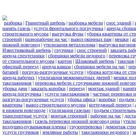
разборка
|
Гранитный щебень
|
разборка мебели
|
снос зданий
|
нанять газель
|
услуги фронтального погрузчика
|
аренда сборщ
строительного мусора
|
выгрузка фуры
|
уборка квартиры от ст
строений
|
разнорабочие на час
|
вывоз оконных рам
|
мешки
|
а
нижний новгород
|
утилизация металлолома
|
выгрузка вагонов
Известняковый щебень
|
грузчики
|
снос строений
|
заказать ра
аренда спецтехники
|
сборщики мебели недорого
|
перевозка гр
от строительного мусора
|
картон
|
Шлаковый щебень
|
такелаж
офисный переезд
|
аренда камаза
|
сборщики мебели на час
|
пер
батарей
|
погрузо-разгрузочные услуги
|
уборка коттеджа от ст
аренда рабочих
|
утилизация межкомнатных дверей
|
мешки по
такелажников
|
перевозка мебели с грузчиками нижний новгор
уборка дачи
|
заказать коробки
|
переезд
|
монтаж зданий
|
нанят
аренда погрузчика
|
услуги такелажников
|
частные перевозки 
разгрузо-погрузочные услуги
|
уборка офиса
|
коробки
|
подъем 
квартиры
|
вывоз строительного мусора
|
коттеджный переезд
|
в нижнем новгороде
|
утилизация газелью
|
подъем строительн
транспортные услуги
|
монтаж строений
|
рабочие на час
|
доста
такелажников
|
газель перевозки нижний новгород цена
|
утили
воздушно-пузырьковая пленка
|
грузоперевозки
|
демонтаж стр
услуги грузчиков
|
земляные работы
|
такелажники недорого
|
з