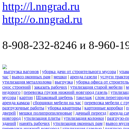
http://l.nngrad.ru
http://o.nngrad.ru
8-908-232-8246 и 8-960-1
выгрузка вагонов
|
уборка дачи от строительного мусора
|
упак
час
|
вывоз оконных рам
|
мешки
|
аренда газели
|
услуги тракто
утилизация металлолома
|
выгрузка
|
уборка офиса от строител
снос строений
|
заказать рабочих
|
утилизация старой мебели
|
м
недорого
|
перевозка грузов нижний новгород газель
|
утилизац
мусора
|
картон
|
Шлаковый щебень
|
такелаж
|
слом перегородо
аренда камаза
|
сборщики мебели на час
|
перевозка мебели с г
разгрузочные работы
|
уборка квартиры
|
картонные коробки
|
п
дверей
|
мешки полипропиленовые
|
дачный переезд
|
аренда са
новгород
|
утилизация плиты
|
утилизация колонки
|
разгрузо-п
зданий
|
нанять рабочих
|
утилизация оконных рам
|
вывоз мусо
перевозки нижний новгород
|
утилизация газелью
|
разгрузо-по