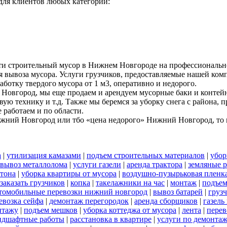
ля клиентов любых категорий:
ти строительный мусор в Нижнем Новгороде на профессиональн
я вывоза мусора. Услуги грузчиков, предоставляемые нашей комп
аботку твердого мусора от 1 м3, оперативно и недорого.
Новгород, мы еще продаем и арендуем мусорные баки и контейн
вую технику и т.д. Также мы беремся за уборку снега с района,
работаем и по области.
ижний Новгород или тбо «цена недорого» Нижний Новгород, то м
а
|
утилизация камазами
|
подъем строительных материалов
|
убор
вывоз металлолома
|
услуги газели
|
аренда трактора
|
земляные 
тона
|
уборка квартиры от мусора
|
воздушно-пузырьковая пленк
заказать грузчиков
|
копка
|
такелажники на час
|
монтаж
|
подъем
томобильные перевозки нижний новгород
|
вывоз батарей
|
грузч
евозка сейфа
|
демонтаж перегородок
|
аренда сборщиков
|
газель
нтажу
|
подъем мешков
|
уборка коттеджа от мусора
|
лента
|
перев
ндшафтные работы
|
расстановка в квартире
|
услуги по демонта