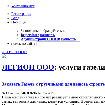
www.nnov.org
Регистрация
Вход
Помощь
За помощью обращайтесь к
jasper-foter
написать
Администрация ННОВ
написать
поиск по сайту
ЛЕГИОН ООО
ЛЕГИОН ООО
: услуги газели
Заказать Газель с грузчиками для вывоза строите
8-908-232-8246 и 8-960-195-8475
Наша компания уже много лет реализует вывоз строительного 
самых выгодных для наших клиентов условиях. Предлагаем закл