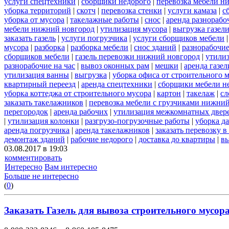
услуги спецтехники
|
сборщики недорого
|
перевозка мебели н
уборка территорий
|
скотч
|
перевозка стенки
|
услуги камаза
|
с
уборка от мусора
|
такелажные работы
|
снос
|
аренда разнорабо
мебели нижний новгород
|
утилизация мусора
|
выгрузка газел
заказать газель
|
услуги погрузчика
|
услуги сборщиков мебели
мусора
|
разборка
|
разборка мебели
|
снос зданий
|
разнорабочие
сборщиков мебели
|
газель перевозки нижний новгород
|
утили
разнорабочие на час
|
вывоз оконных рам
|
мешки
|
аренда газел
утилизация ванны
|
выгрузка
|
уборка офиса от строительного 
квартирный переезд
|
аренда спецтехники
|
сборщики мебели н
уборка коттеджа от строительного мусора
|
картон
|
такелаж
|
сл
заказать такелажников
|
перевозка мебели с грузчиками нижни
перегородок
|
аренда рабочих
|
утилизация межкомнатных двер
|
утилизация колонки
|
разгрузо-погрузочные работы
|
уборка д
аренда погрузчика
|
аренда такелажников
|
заказать перевозку 
демонтаж зданий
|
рабочие недорого
|
доставка до квартиры
|
вы
03.08.2017 в 19:03
комментировать
Интересно
Вам интересно
Больше не интересно
(
0
)
Заказать Газель для вывоза строительного мусора 