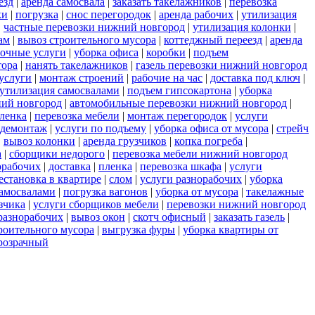
езд
|
аренда самосвала
|
заказать такелажников
|
перевозка
ки
|
погрузка
|
снос перегородок
|
аренда рабочих
|
утилизация
|
частные перевозки нижний новгород
|
утилизация колонки
|
ам
|
вывоз строительного мусора
|
коттеджный переезд
|
аренда
зочные услуги
|
уборка офиса
|
коробки
|
подъем
тора
|
нанять такелажников
|
газель перевозки нижний новгород
услуги
|
монтаж строений
|
рабочие на час
|
доставка под ключ
|
утилизация самосвалами
|
подъем гипсокартона
|
уборка
ний новгород
|
автомобильные перевозки нижний новгород
|
пленка
|
перевозка мебели
|
монтаж перегородок
|
услуги
демонтаж
|
услуги по подъему
|
уборка офиса от мусора
|
стрейч
|
вывоз колонки
|
аренда грузчиков
|
копка погреба
|
а
|
сборщики недорого
|
перевозка мебели нижний новгород
орабочих
|
доставка
|
пленка
|
перевозка шкафа
|
услуги
естановка в квартире
|
слом
|
услуги разнорабочих
|
уборка
самосвалами
|
погрузка вагонов
|
уборка от мусора
|
такелажные
зчика
|
услуги сборщиков мебели
|
перевозки нижний новгород
разнорабочих
|
вывоз окон
|
скотч офисный
|
заказать газель
|
роительного мусора
|
выгрузка фуры
|
уборка квартиры от
розрачный