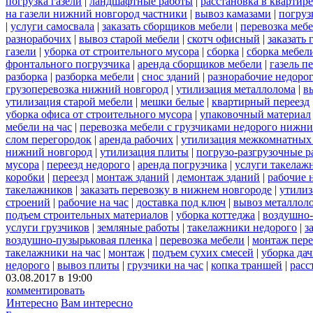
погрузка газели
|
ландшафтные работы
|
расстановка в квартире
на газели нижний новгород частники
|
вывоз камазами
|
погруз
|
услуги самосвала
|
заказать сборщиков мебели
|
перевозка меб
разнорабочих
|
вывоз старой мебели
|
скотч офисный
|
заказать 
газели
|
уборка от строительного мусора
|
сборка
|
сборка мебел
фронтального погрузчика
|
аренда сборщиков мебели
|
газель п
разборка
|
разборка мебели
|
снос зданий
|
разнорабочие недоро
грузоперевозка нижний новгород
|
утилизация металлолома
|
в
утилизация старой мебели
|
мешки белые
|
квартирный переезд
уборка офиса от строительного мусора
|
упаковочный материал
мебели на час
|
перевозка мебели с грузчиками недорого нижн
слом перегородок
|
аренда рабочих
|
утилизация межкомнатных
нижний новгород
|
утилизация плиты
|
погрузо-разгрузочные 
мусора
|
переезд недорого
|
аренда погрузчика
|
услуги такелаж
коробки
|
переезд
|
монтаж зданий
|
демонтаж зданий
|
рабочие 
такелажников
|
заказать перевозку в нижнем новгороде
|
утилиз
строений
|
рабочие на час
|
доставка под ключ
|
вывоз металлол
подъем строительных материалов
|
уборка коттеджа
|
воздушно-
услуги грузчиков
|
земляные работы
|
такелажники недорого
|
з
воздушно-пузырьковая пленка
|
перевозка мебели
|
монтаж пере
такелажники на час
|
монтаж
|
подъем сухих смесей
|
уборка дач
недорого
|
вывоз плиты
|
грузчики на час
|
копка траншей
|
расс
03.08.2017 в 19:00
комментировать
Интересно
Вам интересно