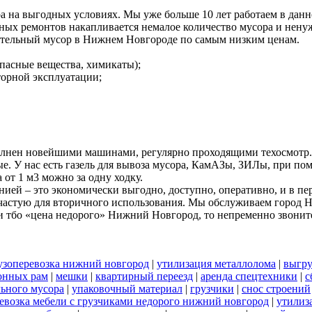
а на выгодных условиях. Мы уже больше 10 лет работаем в дан
ных ремонтов накапливается немалое количество мусора и ненуж
ительный мусор в Нижнем Новгороде по самым низким ценам.
пасные вещества, химикаты);
вторной эксплуатации;
олнен новейшими машинами, регулярно проходящими техосмотр.
ые. У нас есть газель для вывоза мусора, КамАЗы, ЗИЛы, при 
 от 1 м3 можно за одну ходку.
ей – это экономически выгодно, доступно, оперативно, и в пе
 зачастую для вторичного использования. Мы обслуживаем город 
 тбо «цена недорого» Нижний Новгород, то непременно звонит
узоперевозка нижний новгород
|
утилизация металлолома
|
выгру
онных рам
|
мешки
|
квартирный переезд
|
аренда спецтехники
|
с
льного мусора
|
упаковочный материал
|
грузчики
|
снос строений
евозка мебели с грузчиками недорого нижний новгород
|
утилиз