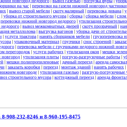
ижний новгород недорого
|
вывоз газелью
|
погрузка фуры
|
уборк
борщики на час
|
перевозки на газели нижний новгород частники
чих
|
вывоз старой мебели
|
скотч малярный
|
перевозка дивана
|
у
и
|
уборка от строительного мусора
|
сборка
|
сборка мебели
|
слом
|
перевозки нижний новгород недорого
|
утилизация строительно
 недорого
|
вывоз межкомнатных дверей
|
скотч прозрачный
|
нан
зация металлолома
|
выгрузка вагонов
|
уборка дачи от строитель
и
|
услуги трактора
|
нанять сборщиков мебели
|
грузоперевозка 
мусора
|
упаковочный материал
|
грузчики
|
снос строений
|
заказа
едорого
|
перевозка мебели с грузчиками недорого нижний новг
ом перегородок
|
услуги рабочих
|
утилизация окон
|
мешки зеле
й новгород
|
утилизация плиты
|
погрузо-разгрузочные работы
|
у
ей
|
мешки полипропиленовые
|
дачный переезд
|
аренда самосва
ачи
|
заказать коробки
|
переезд
|
монтаж зданий
|
нанять рабочих
|
в нижнем новгороде
|
утилизация газелью
|
разгрузо-погрузочные 
воз строительного мусора
|
коттеджный переезд
|
аренда фронта
8-908-232-8246 и 8-960-195-8475