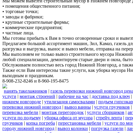
Мы можем вывезти строительный мусор в Нижнем Новгороде д
• помещения общественного питания;
• торговые точки;
• заводы и фабрики;
• крупные строительные фирмы;
• коммерческие предприятия;
• частные лица.
Мы готовы прибыть к Вам в точно оговоренные сроки и вывез
Предлагаем большой ассортимент машин, Зил, Камаз, газель дл
разгрузка и выгрузка, вынос и вывоз мебели, отправка на перер
Мы выполняем не только вывоз строительного мусора Нижний 
любой специализации, демонтируем старые двери и окна, быто
Обслуживаем полностью весь город Нижний Новгород, а также 
Также если Вам интересны такие услуги, как уборка мусора Н
выходным и праздникам.
8-908-232-8246 и 8-960-195-8475
нанять такелажников
|
газель перевозки нижний новгород цен
услуги
|
монтаж строений
|
рабочие на час
|
доставка под ключ
|
нижнем новгороде
|
утилизация самосвалами
|
подъем гипсокар
перевозки нижний новгород
|
вывоз ванны
|
услуги грузчиков
|
перевозка мебели
|
монтаж перегородок
|
услуги сборщиков
|
ав
услуги по подъему
|
уборка офиса от мусора
|
стрейч лента
|
пер
грузчиков
|
копка погреба
|
перестановка мебели
|
услуги по мо
городу нижний новгород
|
вывоз колонки
|
погрузка газели
|
ла