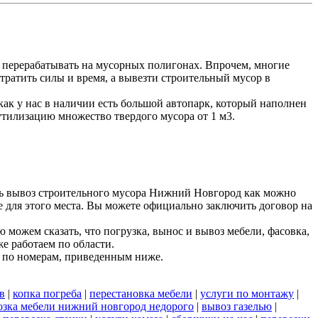
 перерабатывать на мусорных полигонах. Впрочем, многие
тратить силы и время, а вывезти строительный мусор в
к у нас в наличии есть большой автопарк, который наполнен
утилизацию множество твердого мусора от 1 м3.
ть вывоз строительного мусора Нижний Новгород как можно
е для этого места. Вы можете официально заключить договор на
можем сказать, что погрузка, вынос и вывоз мебели, фасовка,
е работаем по области.
 по номерам, приведенным ниже.
в
|
копка погреба
|
перестановка мебели
|
услуги по монтажу
|
озка мебели нижний новгород недорого
|
вывоз газелью
|