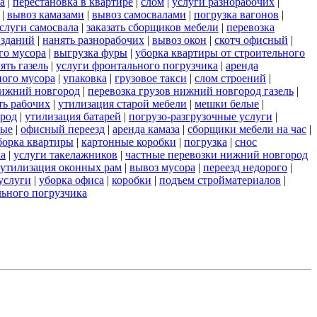
а
|
перестановка в квартире
|
слом
|
услуги разнорабочих
|
|
вывоз камазами
|
вывоз самосвалами
|
погрузка вагонов
|
слуги самосвала
|
заказать сборщиков мебели
|
перевозка
 зданий
|
нанять разнорабочих
|
вывоз окон
|
скотч офисный
|
го мусора
|
выгрузка фуры
|
уборка квартиры от строительного
ять газель
|
услуги фронтального погрузчика
|
аренда
ного мусора
|
упаковка
|
грузовое такси
|
слом строений
|
нижний новгород
|
перевозка грузов нижний новгород газель
|
ть рабочих
|
утилизация старой мебели
|
мешки белые
|
ород
|
утилизация батарей
|
погрузо-разгрузочные услуги
|
ные
|
офисный переезд
|
аренда камаза
|
сборщики мебели на час
|
борка квартиры
|
картонные коробки
|
погрузка
|
снос
ла
|
услуги такелажников
|
частные перевозки нижний новгород
утилизация оконных рам
|
вывоз мусора
|
переезд недорого
|
услуги
|
уборка офиса
|
коробки
|
подъем стройматериалов
|
льного погрузчика