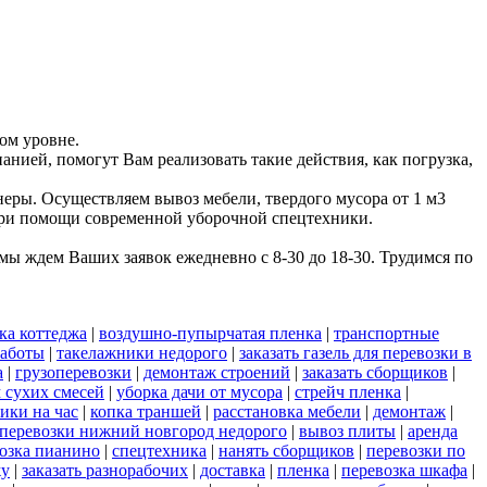
ом уровне.
анией, помогут Вам реализовать такие действия, как погрузка,
еры. Осуществляем вывоз мебели, твердого мусора от 1 м3
 при помощи современной уборочной спецтехники.
ы ждем Ваших заявок ежедневно с 8-30 до 18-30. Трудимся по
ка коттеджа
|
воздушно-пупырчатая пленка
|
транспортные
работы
|
такелажники недорого
|
заказать газель для перевозки в
а
|
грузоперевозки
|
демонтаж строений
|
заказать сборщиков
|
 сухих смесей
|
уборка дачи от мусора
|
стрейч пленка
|
ики на час
|
копка траншей
|
расстановка мебели
|
демонтаж
|
 перевозки нижний новгород недорого
|
вывоз плиты
|
аренда
озка пианино
|
спецтехника
|
нанять сборщиков
|
перевозки по
жу
|
заказать разнорабочих
|
доставка
|
пленка
|
перевозка шкафа
|