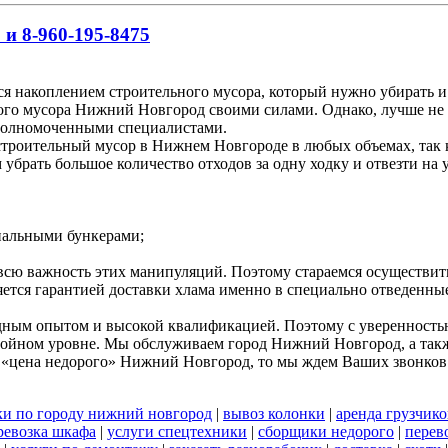
 и 8-960-195-8475
я накоплением строительного мусора, который нужно убирать и
ного мусора Нижний Новгород своими силами. Однако, лучше не 
полномоченными специалистами.
роительный мусор в Нижнем Новгороде в любых объемах, так ка
брать большое количество отходов за одну ходку и отвезти на 
циальными бункерами;
 всю важность этих манипуляций. Поэтому стараемся осуществи
яется гарантией доставки хлама именно в специально отведенны
дным опытом и высокой квалификацией. Поэтому с уверенностью 
стойном уровне. Мы обслуживаем город Нижний Новгород, а такж
 «цена недорого» Нижний Новгород, то мы ждем Ваших звонков
ки по городу нижний новгород
|
вывоз колонки
|
аренда грузчико
ревозка шкафа
|
услуги спецтехники
|
сборщики недорого
|
перев