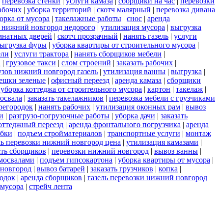
|
перевозка стенки
|
услуги камаза
|
сборщики на час
|
перевозки
абочих
|
уборка территорий
|
скотч малярный
|
перевозка дивана
орка от мусора
|
такелажные работы
|
снос
|
аренда
 нижний новгород недорого
|
утилизация мусора
|
выгрузка
мнатных дверей
|
скотч прозрачный
|
нанять газель
|
услуги
ыгрузка фуры
|
уборка квартиры от строительного мусора
|
ели
|
услуги трактора
|
нанять сборщиков мебели
|
а
|
грузовое такси
|
слом строений
|
заказать рабочих
|
узов нижний новгород газель
|
утилизация ванны
|
выгрузка
|
ешки зеленые
|
офисный переезд
|
аренда камаза
|
сборщики
|
уборка коттеджа от строительного мусора
|
картон
|
такелаж
|
мосвала
|
заказать такелажников
|
перевозка мебели с грузчиками
регородок
|
нанять рабочих
|
утилизация оконных рам
|
вывоз
и
|
разгрузо-погрузочные работы
|
уборка дачи
|
заказать
оттеджный переезд
|
аренда фронтального погрузчика
|
аренда
обки
|
подъем стройматериалов
|
транспортные услуги
|
монтаж
ль перевозки нижний новгород цена
|
утилизация камазами
|
ать сборщиков
|
перевозки нижний новгород
|
вывоз ванны
|
амосвалами
|
подъем гипсокартона
|
уборка квартиры от мусора
|
 новгород
|
вывоз батарей
|
заказать грузчиков
|
копка
|
одок
|
аренда сборщиков
|
газель перевозки нижний новгород
 мусора
|
стрейч лента