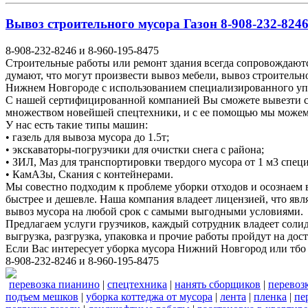
Вывоз строительного мусора Газон 8-908-232-8246
8-908-232-8246 и 8-960-195-8475
Строительные работы или ремонт здания всегда сопровождаютс
думают, что могут произвести вывоз мебели, вывоз строитель
Нижнем Новгороде с использованием специализированного у
С нашей сертифицированной компанией Вы сможете вывезти ст
множеством новейшей спецтехники, и с ее помощью мы можем у
У нас есть такие типы машин:
• газель для вывоза мусора до 1.5т;
• экскаваторы-погрузчики для очистки снега с района;
• ЗИЛ, Маз для транспортировки твердого мусора от 1 м3 спе
• КамАЗы, Скания с контейнерами.
Мы совестно подходим к проблеме уборки отходов и осознаем
быстрее и дешевле. Наша компания владеет лицензией, что явл
вывоз мусора на любой срок с самыми выгодными условиями.
Предлагаем услуги грузчиков, каждый сотрудник владеет соли
выгрузка, разгрузка, упаковка и прочие работы пройдут на до
Если Вас интересует уборка мусора Нижний Новгород или тбо
8-908-232-8246 и 8-960-195-8475
перевозка пианино
|
спецтехника
|
нанять сборщиков
|
перевоз
подъем мешков
|
уборка коттеджа от мусора
|
лента
|
пленка
|
пе