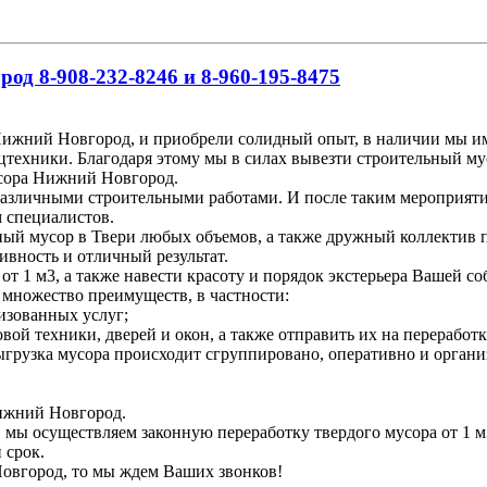
д 8-908-232-8246 и 8-960-195-8475
ижний Новгород, и приобрели солидный опыт, в наличии мы име
цтехники. Благодаря этому мы в силах вывезти строительный му
усора Нижний Новгород.
различными строительными работами. И после таким мероприяти
м специалистов.
ьный мусор в Твери любых объемов, а также дружный коллектив 
ивность и отличный результат.
т 1 м3, а также навести красоту и порядок экстерьера Вашей со
 множество преимуществ, в частности:
изованных услуг;
вой техники, дверей и окон, а также отправить их на переработк
 выгрузка мусора происходит сгруппировано, оперативно и органи
Нижний Новгород.
, мы осуществляем законную переработку твердого мусора от 1 м
 срок.
Новгород, то мы ждем Ваших звонков!