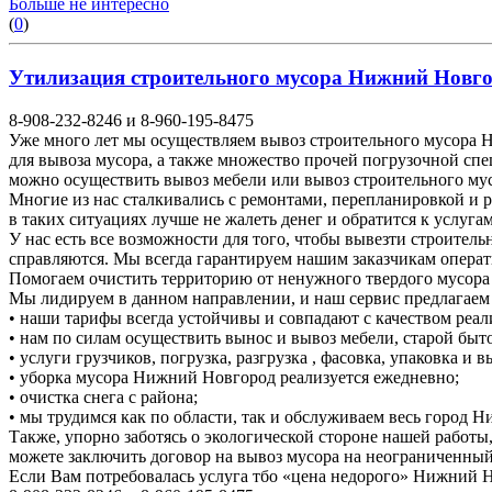
Больше не интересно
(
0
)
Утилизация строительного мусора Нижний Новгоро
8-908-232-8246 и 8-960-195-8475
Уже много лет мы осуществляем вывоз строительного мусора Н
для вывоза мусора, а также множество прочей погрузочной спе
можно осуществить вывоз мебели или вывоз строительного м
Многие из нас сталкивались с ремонтами, перепланировкой и 
в таких ситуациях лучше не жалеть денег и обратится к услуга
У нас есть все возможности для того, чтобы вывезти строител
справляются. Мы всегда гарантируем нашим заказчикам операт
Помогаем очистить территорию от ненужного твердого мусора о
Мы лидируем в данном направлении, и наш сервис предлагаем
• наши тарифы всегда устойчивы и совпадают с качеством реал
• нам по силам осуществить вынос и вывоз мебели, старой быто
• услуги грузчиков, погрузка, разгрузка , фасовка, упаковка и
• уборка мусора Нижний Новгород реализуется ежедневно;
• очистка снега с района;
• мы трудимся как по области, так и обслуживаем весь город 
Также, упорно заботясь о экологической стороне нашей работы
можете заключить договор на вывоз мусора на неограниченный
Если Вам потребовалась услуга тбо «цена недорого» Нижний 