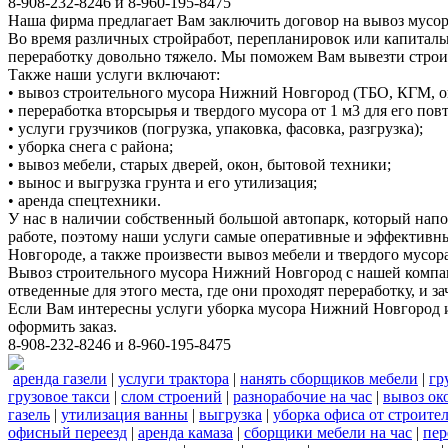
8-908-232-8246 и 8-960-195-8475
Наша фирма предлагает Вам заключить договор на вывоз мусор
Во время различных стройработ, перепланировок или капиталь
переработку довольно тяжело. Мы поможем Вам вывезти стро
Также наши услуги включают:
• вывоз строительного мусора Нижний Новгород (ТБО, КГМ, о
• переработка вторсырья и твердого мусора от 1 м3 для его по
• услуги грузчиков (погрузка, упаковка, фасовка, разгрузка);
• уборка снега с района;
• вывоз мебели, старых дверей, окон, бытовой техники;
• вынос и выгрузка грунта и его утилизация;
• аренда спецтехники.
У нас в наличии собственный большой автопарк, который нап
работе, поэтому наши услуги самые оперативные и эффективн
Новгороде, а также произвести вывоз мебели и твердого мусора
Вывоз строительного мусора Нижний Новгород с нашей компани
отведенные для этого места, где они проходят переработку, и
Если Вам интересны услуги уборка мусора Нижний Новгород и
оформить заказ.
8-908-232-8246 и 8-960-195-8475
аренда газели
|
услуги трактора
|
нанять сборщиков мебели
|
гр
грузовое такси
|
слом строений
|
разнорабочие на час
|
вывоз ок
газель
|
утилизация ванны
|
выгрузка
|
уборка офиса от строите
офисный переезд
|
аренда камаза
|
сборщики мебели на час
|
пер