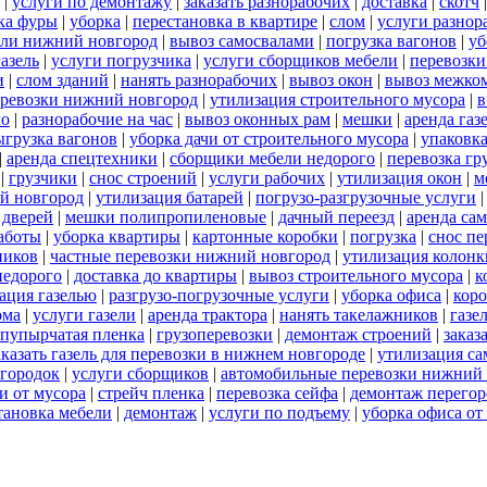
|
услуги по демонтажу
|
заказать разнорабочих
|
доставка
|
скотч
ка фуры
|
уборка
|
перестановка в квартире
|
слом
|
услуги разнор
ели нижний новгород
|
вывоз самосвалами
|
погрузка вагонов
|
уб
газель
|
услуги погрузчика
|
услуги сборщиков мебели
|
перевозки
и
|
слом зданий
|
нанять разнорабочих
|
вывоз окон
|
вывоз межко
еревозки нижний новгород
|
утилизация строительного мусора
|
в
го
|
разнорабочие на час
|
вывоз оконных рам
|
мешки
|
аренда газ
ыгрузка вагонов
|
уборка дачи от строительного мусора
|
упаковк
|
аренда спецтехники
|
сборщики мебели недорого
|
перевозка гр
|
грузчики
|
снос строений
|
услуги рабочих
|
утилизация окон
|
м
ий новгород
|
утилизация батарей
|
погрузо-разгрузочные услуги
 дверей
|
мешки полипропиленовые
|
дачный переезд
|
аренда са
работы
|
уборка квартиры
|
картонные коробки
|
погрузка
|
снос пе
ников
|
частные перевозки нижний новгород
|
утилизация колонк
недорого
|
доставка до квартиры
|
вывоз строительного мусора
|
к
ация газелью
|
разгрузо-погрузочные услуги
|
уборка офиса
|
кор
ома
|
услуги газели
|
аренда трактора
|
нанять такелажников
|
газе
пупырчатая пленка
|
грузоперевозки
|
демонтаж строений
|
заказ
аказать газель для перевозки в нижнем новгороде
|
утилизация с
городок
|
услуги сборщиков
|
автомобильные перевозки нижний
и от мусора
|
стрейч пленка
|
перевозка сейфа
|
демонтаж перегор
тановка мебели
|
демонтаж
|
услуги по подъему
|
уборка офиса от