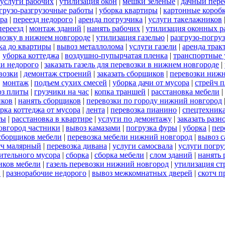
услуги рабочих
|
утилизация окон
|
мешки зеленые
|
дачный пере
грузо-разгрузочные работы
|
уборка квартиры
|
картонные короб
ра
|
переезд недорого
|
аренда погрузчика
|
услуги такелажников
переезд
|
монтаж зданий
|
нанять рабочих
|
утилизация оконных р
евозку в нижнем новгороде
|
утилизация газелью
|
разгрузо-погру
ка до квартиры
|
вывоз металлолома
|
услуги газели
|
аренда трак
|
уборка коттеджа
|
воздушно-пупырчатая пленка
|
транспортные 
и недорого
|
заказать газель для перевозки в нижнем новгороде
|
возки
|
демонтаж строений
|
заказать сборщиков
|
перевозки ниж
|
монтаж
|
подъем сухих смесей
|
уборка дачи от мусора
|
стрейч 
оз плиты
|
грузчики на час
|
копка траншей
|
расстановка мебели
|
иков
|
нанять сборщиков
|
перевозки по городу нижний новгород
рка коттеджа от мусора
|
лента
|
перевозка пианино
|
спецтехник
ты
|
расстановка в квартире
|
услуги по демонтажу
|
заказать разн
овгород частники
|
вывоз камазами
|
погрузка фуры
|
уборка
|
пер
 сборщиков мебели
|
перевозка мебели нижний новгород
|
вывоз 
тч малярный
|
перевозка дивана
|
услуги самосвала
|
услуги погру
оительного мусора
|
сборка
|
сборка мебели
|
слом зданий
|
нанять 
иков мебели
|
газель перевозки нижний новгород
|
утилизация ст
й
|
разнорабочие недорого
|
вывоз межкомнатных дверей
|
скотч п