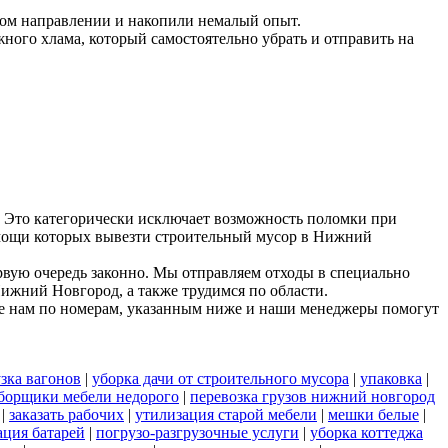
ном направлении и накопили немалый опыт.
ного хлама, который самостоятельно убрать и отправить на
 Это категорически исключает возможность поломки при
помощи которых вывезти строительный мусор в Нижний
рвую очередь законно. Мы отправляем отходы в специально
Нижний Новгород, а также трудимся по области.
е нам по номерам, указанным ниже и наши менеджеры помогут
зка вагонов
|
уборка дачи от строительного мусора
|
упаковка
|
борщики мебели недорого
|
перевозка грузов нижний новгород
|
заказать рабочих
|
утилизация старой мебели
|
мешки белые
|
ация батарей
|
погрузо-разгрузочные услуги
|
уборка коттеджа