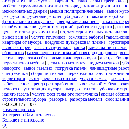
от строительного мусора
|
картон
|
такелаж
|
слом перегородок
|
мебели с грузчиками нижний новгород
|
утилизация плиты
|
по
межкомнатных дверей
|
мешки полипропиленовые
|
вывоз мусо
разгрузо-погрузочные работы
|
уборка дачи
|
заказать коробки
|
фронтального погрузчика
|
аренда такелажников
|
заказать пер
стройматериалов
|
демонтаж зданий
|
рабочие недорого
|
достав
цена
|
утилизация камазами
|
подъем строительных материалов
вывоз ванны
|
услуги грузчиков
|
земляные работы
|
такелажник
квартиры от мусора
|
воздушно-пузырьковая пленка
|
грузопере
вывоз батарей
|
заказать грузчиков
|
копка
|
такелажники на час
сборщиков
|
газель перевозки нижний новгород недорого
|
выв
лента
|
перевозка сейфа
|
демонтаж перегородок
|
аренда сборщ
перестановка мебели
|
услуги по монтажу
|
подъем мешков
|
убо
недорого
|
вывоз газелью
|
погрузка газели
|
ландшафтные рабо
спецтехники
|
сборщики на час
|
перевозки на газели нижний н
территорий
|
скотч
|
перевозка стенки
|
услуги камаза
|
заказать
работы
|
снос
|
аренда разнорабочих
|
вывоз старой мебели
|
ско
недорого
|
утилизация мусора
|
выгрузка газели
|
уборка от стр
нанять газель
|
услуги фронтального погрузчика
|
аренда сборщ
строительного мусора
|
разборка
|
разборка мебели
|
снос здани
03.08.2017 в 19:01
комментировать
Интересно
Вам интересно
Больше не интересно
(
0
)