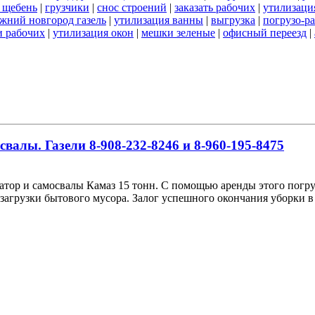
 щебень
|
грузчики
|
снос строений
|
заказать рабочих
|
утилизаци
ижний новгород газель
|
утилизация ванны
|
выгрузка
|
погрузо-р
и рабочих
|
утилизация окон
|
мешки зеленые
|
офисный переезд
|
алы. Газели 8-908-232-8246 и 8-960-195-8475
ор и самосвалы Камаз 15 тонн. С помощью аренды этого погру
загрузки бытового мусора. Залог успешного окончания уборки в 