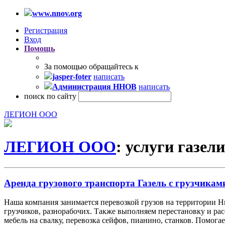
www.nnov.org
Регистрация
Вход
Помощь
За помощью обращайтесь к
jasper-foter
написать
Администрация ННОВ
написать
поиск по сайту
ЛЕГИОН ООО
ЛЕГИОН ООО
: услуги газели
Аренда грузового транспорта Газель с грузчиками
Наша компания занимается перевозкой грузов на территории 
грузчиков, разнорабочих. Также выполняем перестановку и ра
мебель на свалку, перевозка сейфов, пианино, станков. Помог