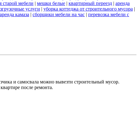
я старой мебели
|
мешки белые
|
квартирный переезд
|
аренда
азгрузочные услуги
|
уборка коттеджа от строительного мусора
|
аренда камаза
|
сборщики мебели на час
|
перевозка мебели с
зчика и самосвала можно вывезти строительный мусор.
квартире после ремонта.