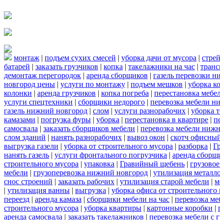
монтаж
|
подъем сухих смесей
|
уборка дачи от мусора
|
стре
батарей
|
заказать грузчиков
|
копка
|
такелажники на час
|
транс
демонтаж перегородок
|
аренда сборщиков
|
газель перевозки 
новгород цены
|
услуги по монтажу
|
подъем мешков
|
уборка к
колонки
|
аренда грузчиков
|
копка погреба
|
перестановка мебе
услуги спецтехники
|
сборщики недорого
|
перевозка мебели н
газель нижний новгород
|
слом
|
услуги разнорабочих
|
уборка 
камазами
|
погрузка фуры
|
уборка
|
перестановка в квартире
|
п
самосвала
|
заказать сборщиков мебели
|
перевозка мебели ниж
слом зданий
|
нанять разнорабочих
|
вывоз окон
|
скотч офисны
выгрузка газели
|
уборка от строительного мусора
|
разборка
|
Г
нанять газель
|
услуги фронтального погрузчика
|
аренда сборщ
строительного мусора
|
упаковка
|
Гравийный щебень
|
грузовое
мебели
|
грузоперевозка нижний новгород
|
утилизация металл
снос строений
|
заказать рабочих
|
утилизация старой мебели
|
м
|
утилизация ванны
|
выгрузка
|
уборка офиса от строительного
переезд
|
аренда камаза
|
сборщики мебели на час
|
перевозка ме
строительного мусора
|
уборка квартиры
|
картонные коробки
|
аренда самосвала
|
заказать такелажников
|
перевозка мебели с