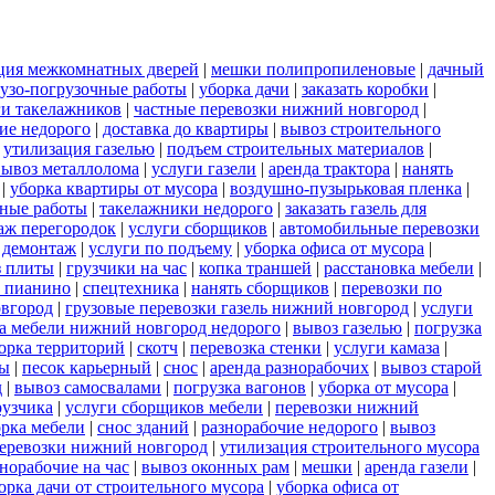
ция межкомнатных дверей
|
мешки полипропиленовые
|
дачный
рузо-погрузочные работы
|
уборка дачи
|
заказать коробки
|
ги такелажников
|
частные перевозки нижний новгород
|
ие недорого
|
доставка до квартиры
|
вывоз строительного
|
утилизация газелью
|
подъем строительных материалов
|
вывоз металлолома
|
услуги газели
|
аренда трактора
|
нанять
|
уборка квартиры от мусора
|
воздушно-пузырьковая пленка
|
яные работы
|
такелажники недорого
|
заказать газель для
аж перегородок
|
услуги сборщиков
|
автомобильные перевозки
|
демонтаж
|
услуги по подъему
|
уборка офиса от мусора
|
з плиты
|
грузчики на час
|
копка траншей
|
расстановка мебели
|
а пианино
|
спецтехника
|
нанять сборщиков
|
перевозки по
овгород
|
грузовые перевозки газель нижний новгород
|
услуги
а мебели нижний новгород недорого
|
вывоз газелью
|
погрузка
орка территорий
|
скотч
|
перевозка стенки
|
услуги камаза
|
ты
|
песок карьерный
|
снос
|
аренда разнорабочих
|
вывоз старой
д
|
вывоз самосвалами
|
погрузка вагонов
|
уборка от мусора
|
рузчика
|
услуги сборщиков мебели
|
перевозки нижний
орка мебели
|
снос зданий
|
разнорабочие недорого
|
вывоз
перевозки нижний новгород
|
утилизация строительного мусора
норабочие на час
|
вывоз оконных рам
|
мешки
|
аренда газели
|
орка дачи от строительного мусора
|
уборка офиса от