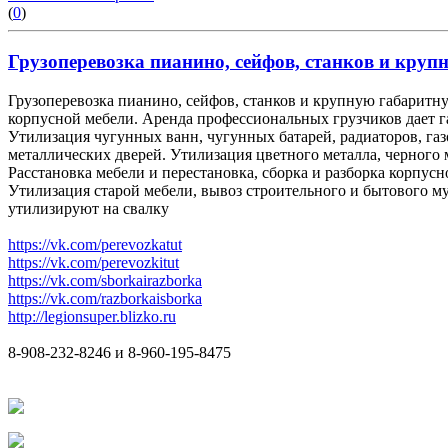
(
0
)
Грузоперевозка пианино, сейфов, станков и крупн
Грузоперевозка пианино, сейфов, станков и крупную габаритну
корпусной мебели. Аренда профессиональных грузчиков дает 
Утилизация чугунных ванн, чугунных батарей, радиаторов, га
металлических дверей. Утилизация цветного металла, черного 
Расстановка мебели и перестановка, сборка и разборка корпусн
Утилизация старой мебели, вывоз строительного и бытового мус
утилизируют на свалку
https://vk.com/perevozkatut
https://vk.com/perevozkitut
https://vk.com/sborkairazborka
https://vk.com/razborkaisborka
http://legionsuper.blizko.ru
8-908-232-8246 и 8-960-195-8475