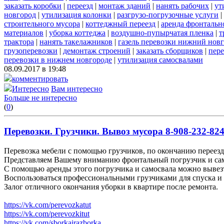
заказать коробки
|
переезд
|
монтаж зданий
|
нанять рабочих
|
ут
новгород
|
утилизация колонки
|
разгрузо-погрузочные услуги
|
строительного мусора
|
коттеджный переезд
|
аренда фронтальн
материалов
|
уборка коттеджа
|
воздушно-пупырчатая пленка
|
т
трактора
|
нанять такелажников
|
газель перевозки нижний новг
грузоперевозки
|
демонтаж строений
|
заказать сборщиков
|
пер
перевозки в нижнем новгороде
|
утилизация самосвалами
08.09.2017 в 19:48
комментировать
Интересно
Вам интересно
Больше не интересно
(
0
)
Перевозки. Грузчики. Вывоз мусора 8-908-232-824
Перевозка мебели с помощью грузчиков, по окончанию переезда
Представляем Вашему вниманию фронтальный погрузчик и сам
С помощью аренды этого погрузчика и самосвала можно вывез
Воспользоваться профессиональными грузчиками для спуска и 
Залог отличного окончания уборки в квартире после ремонта.
https://vk.com/perevozkatut
https://vk.com/perevozkitut
https://vk.com/sborkairazborka