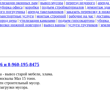
илизация оконных рам
|
вывоз мусора
|
переезд недорого
|
аренда
уборка офиса
|
коробки
|
подъем стройматериалов
|
демонтаж зд
ого погрузчика
|
аренда такелажников
|
заказать перевозку в ниж
ранспортные услуги
|
монтаж строений
|
рабочие на час
|
доставк
ород цена
|
утилизация камазами
|
подъем гипсокартона
|
уборка
евозки нижний новгород
|
вывоз ванны
|
услуги грузчиков
|
земл
6 и 8-960-195-8475
 - вывоз старой мебели, хлама.
освалы Маз 15 тонн.
ти строительный мусор.
загрузки мусора.