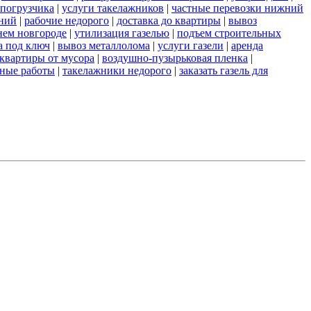
 погрузчика
|
услуги такелажников
|
частные перевозки нижний
аний
|
рабочие недорого
|
доставка до квартиры
|
вывоз
нем новгороде
|
утилизация газелью
|
подъем строительных
а под ключ
|
вывоз металлолома
|
услуги газели
|
аренда
 квартиры от мусора
|
воздушно-пузырьковая пленка
|
яные работы
|
такелажники недорого
|
заказать газель для