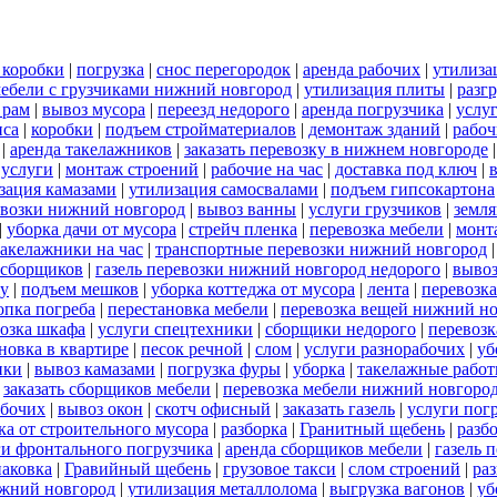
 коробки
|
погрузка
|
снос перегородок
|
аренда рабочих
|
утилиза
мебели с грузчиками нижний новгород
|
утилизация плиты
|
разг
 рам
|
вывоз мусора
|
переезд недорого
|
аренда погрузчика
|
услу
иса
|
коробки
|
подъем стройматериалов
|
демонтаж зданий
|
рабоч
|
аренда такелажников
|
заказать перевозку в нижнем новгороде
 услуги
|
монтаж строений
|
рабочие на час
|
доставка под ключ
|
зация камазами
|
утилизация самосвалами
|
подъем гипсокартона
евозки нижний новгород
|
вывоз ванны
|
услуги грузчиков
|
земл
|
уборка дачи от мусора
|
стрейч пленка
|
перевозка мебели
|
монт
такелажники на час
|
транспортные перевозки нижний новгород
 сборщиков
|
газель перевозки нижний новгород недорого
|
выво
жу
|
подъем мешков
|
уборка коттеджа от мусора
|
лента
|
перевозк
опка погреба
|
перестановка мебели
|
перевозка вещей нижний н
озка шкафа
|
услуги спецтехники
|
сборщики недорого
|
перевозк
новка в квартире
|
песок речной
|
слом
|
услуги разнорабочих
|
уб
ики
|
вывоз камазами
|
погрузка фуры
|
уборка
|
такелажные рабо
|
заказать сборщиков мебели
|
перевозка мебели нижний новгоро
абочих
|
вывоз окон
|
скотч офисный
|
заказать газель
|
услуги пог
ка от строительного мусора
|
разборка
|
Гранитный щебень
|
разб
ги фронтального погрузчика
|
аренда сборщиков мебели
|
газель 
паковка
|
Гравийный щебень
|
грузовое такси
|
слом строений
|
раз
ижний новгород
|
утилизация металлолома
|
выгрузка вагонов
|
уб