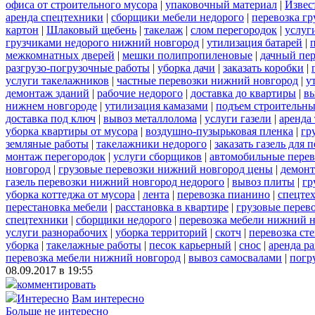
офиса от строительного мусора
|
упаковочный материал
|
Извес
аренда спецтехники
|
сборщики мебели недорого
|
перевозка гр
картон
|
Шлаковый щебень
|
такелаж
|
слом перегородок
|
услуг
грузчиками недорого нижний новгород
|
утилизация батарей
|
межкомнатных дверей
|
мешки полипропиленовые
|
дачный пер
разгрузо-погрузочные работы
|
уборка дачи
|
заказать коробки
|
услуги такелажников
|
частные перевозки нижний новгород
|
у
демонтаж зданий
|
рабочие недорого
|
доставка до квартиры
|
вы
нижнем новгороде
|
утилизация камазами
|
подъем строительны
доставка под ключ
|
вывоз металлолома
|
услуги газели
|
аренда
уборка квартиры от мусора
|
воздушно-пузырьковая пленка
|
гр
земляные работы
|
такелажники недорого
|
заказать газель для
монтаж перегородок
|
услуги сборщиков
|
автомобильные пере
новгород
|
грузовые перевозки нижний новгород цены
|
демон
газель перевозки нижний новгород недорого
|
вывоз плиты
|
гр
уборка коттеджа от мусора
|
лента
|
перевозка пианино
|
спецте
перестановка мебели
|
расстановка в квартире
|
грузовые перев
спецтехники
|
сборщики недорого
|
перевозка мебели нижний н
услуги разнорабочих
|
уборка территорий
|
скотч
|
перевозка ст
уборка
|
такелажные работы
|
песок карьерный
|
снос
|
аренда р
перевозка мебели нижний новгород
|
вывоз самосвалами
|
погр
08.09.2017 в 19:55
комментировать
Интересно
Вам интересно
Больше не интересно