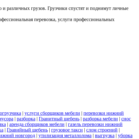
но и различных грузов. Грузчики спустят и поднимут личные
рофессиональная перевозка, услуги профессиональных
огрузчика
|
услуги сборщиков мебели
|
перевозки нижний
мусора
|
разборка
|
Гранитный щебень
|
разборка мебели
|
снос
ика
|
аренда сборщиков мебели
|
газель перевозки нижний
ка
|
Гравийный щебень
|
грузовое такси
|
слом строений
|
нижний новгород
|
утилизация металлолома
|
выгрузка
|
уборка