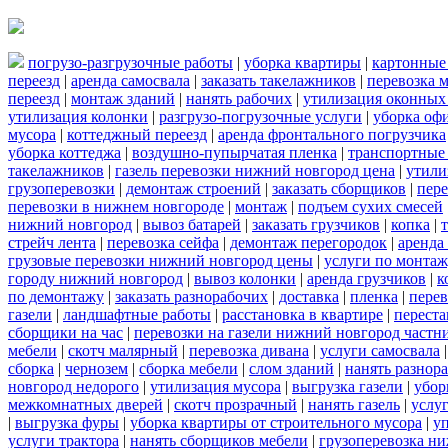
погрузо-разгрузочные работы
|
уборка квартиры
|
картонные
переезд
|
аренда самосвала
|
заказать такелажников
|
перевозка 
переезд
|
монтаж зданий
|
нанять рабочих
|
утилизация оконных
утилизация колонки
|
разгрузо-погрузочные услуги
|
уборка оф
мусора
|
коттеджный переезд
|
аренда фронтального погрузчика
уборка коттеджа
|
воздушно-пупырчатая пленка
|
транспортные
такелажников
|
газель перевозки нижний новгород цена
|
утили
грузоперевозки
|
демонтаж строений
|
заказать сборщиков
|
пер
перевозки в нижнем новгороде
|
монтаж
|
подъем сухих смесей
нижний новгород
|
вывоз батарей
|
заказать грузчиков
|
копка
|
стрейч лента
|
перевозка сейфа
|
демонтаж перегородок
|
аренда
грузовые перевозки нижний новгород цены
|
услуги по монта
городу нижний новгород
|
вывоз колонки
|
аренда грузчиков
|
к
по демонтажу
|
заказать разнорабочих
|
доставка
|
пленка
|
перев
газели
|
ландшафтные работы
|
расстановка в квартире
|
переста
сборщики на час
|
перевозки на газели нижний новгород частн
мебели
|
скотч малярный
|
перевозка дивана
|
услуги самосвала
сборка
|
чернозем
|
сборка мебели
|
слом зданий
|
нанять разнор
новгород недорого
|
утилизация мусора
|
выгрузка газели
|
убор
межкомнатных дверей
|
скотч прозрачный
|
нанять газель
|
услу
|
выгрузка фуры
|
уборка квартиры от строительного мусора
|
у
услуги трактора
|
нанять сборщиков мебели
|
грузоперевозка н