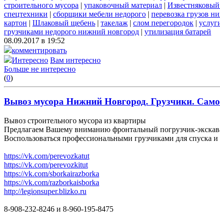
строительного мусора
|
упаковочный материал
|
Известняковый
спецтехники
|
сборщики мебели недорого
|
перевозка грузов н
картон
|
Шлаковый щебень
|
такелаж
|
слом перегородок
|
услуг
грузчиками недорого нижний новгород
|
утилизация батарей
08.09.2017 в 19:52
комментировать
Интересно
Вам интересно
Больше не интересно
(
0
)
Вывоз мусора Нижний Новгород. Грузчики. Самосв
Вывоз строительного мусора из квартиры
Предлагаем Вашему вниманию фронтальный погрузчик-экскават
Воспользоваться профессиональными грузчиками для спуска и 
https://vk.com/perevozkatut
https://vk.com/perevozkitut
https://vk.com/sborkairazborka
https://vk.com/razborkaisborka
http://legionsuper.blizko.ru
8-908-232-8246 и 8-960-195-8475