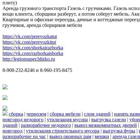
плиту)
Аренда грузового транспорта Газель с грузчиками. Газель испо
вещи клиента, сборщики разберут, а потом соберут мебель. Акк
Квартирные и офисные переезды, дачные и коттеджные переезд
грузчиков, аренда сборщиков мебели
https://vk.com/perevozkatut
https://vk.com/perevozkitut
https://vk.com/sborkairazborka
https://vk.com/razborkaisborka
http://legionsuper.blizko.ru
8-908-232-8246 и 8-960-195-8475
сборка
|
чернозем
|
сборка мебели
|
слом зданий
|
нанять раз
новгород недорого
|
утилизация мусора
|
выгрузка газели
|
убор
зданий
|
разнорабочие недорого
|
вывоз межкомнатных дверей
новгород
|
утилизация строительного мусора
|
выгрузка фуры
|
разнорабочие на час
|
вывоз оконных рам
|
мешки
|
аренда газел