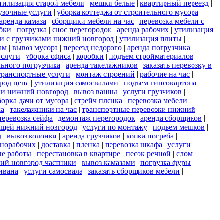
тилизация старой мебели
|
мешки белые
|
квартирный переезд
|
узочные услуги
|
уборка коттеджа от строительного мусора
|
аренда камаза
|
сборщики мебели на час
|
перевозка мебели с
бки
|
погрузка
|
снос перегородок
|
аренда рабочих
|
утилизация
ли с грузчиками нижний новгород
|
утилизация плиты
|
ам
|
вывоз мусора
|
переезд недорого
|
аренда погрузчика
|
услуги
|
уборка офиса
|
коробки
|
подъем стройматериалов
|
льного погрузчика
|
аренда такелажников
|
заказать перевозку в
транспортные услуги
|
монтаж строений
|
рабочие на час
|
род цена
|
утилизация самосвалами
|
подъем гипсокартона
|
ки нижний новгород
|
вывоз ванны
|
услуги грузчиков
|
борка дачи от мусора
|
стрейч пленка
|
перевозка мебели
|
ка
|
такелажники на час
|
транспортные перевозки нижний
перевозка сейфа
|
демонтаж перегородок
|
аренда сборщиков
|
вещей нижний новгород
|
услуги по монтажу
|
подъем мешков
|
д
|
вывоз колонки
|
аренда грузчиков
|
копка погреба
|
азнорабочих
|
доставка
|
пленка
|
перевозка шкафа
|
услуги
е работы
|
перестановка в квартире
|
песок речной
|
слом
|
ний новгород частники
|
вывоз камазами
|
погрузка фуры
|
ивана
|
услуги самосвала
|
заказать сборщиков мебели
|