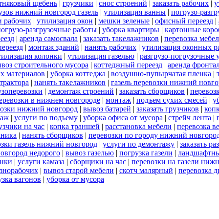
тняковый щебень
|
грузчики
|
снос строений
|
заказать рабочих
|
у
узов нижний новгород газель
|
утилизация ванны
|
погрузо-разгр
и рабочих
|
утилизация окон
|
мешки зеленые
|
офисный переезд
|
погрузо-разгрузочные работы
|
уборка квартиры
|
картонные коро
еезд
|
аренда самосвала
|
заказать такелажников
|
перевозка мебе
переезд
|
монтаж зданий
|
нанять рабочих
|
утилизация оконных р
тилизация колонки
|
утилизация газелью
|
разгрузо-погрузочные 
воз строительного мусора
|
коттеджный переезд
|
аренда фронта
х материалов
|
уборка коттеджа
|
воздушно-пупырчатая пленка
|
 трактора
|
нанять такелажников
|
газель перевозки нижний новго
узоперевозки
|
демонтаж строений
|
заказать сборщиков
|
перевоз
 перевозки в нижнем новгороде
|
монтаж
|
подъем сухих смесей
|
у
возки нижний новгород
|
вывоз батарей
|
заказать грузчиков
|
коп
таж
|
услуги по подъему
|
уборка офиса от мусора
|
стрейч лента
|
узчики на час
|
копка траншей
|
расстановка мебели
|
перевозка 
хника
|
нанять сборщиков
|
перевозки по городу нижний новгоро
озки газель нижний новгород
|
услуги по демонтажу
|
заказать р
овгород недорого
|
вывоз газелью
|
погрузка газели
|
ландшафтны
енки
|
услуги камаза
|
сборщики на час
|
перевозки на газели ниж
азнорабочих
|
вывоз старой мебели
|
скотч малярный
|
перевозка д
узка вагонов
|
уборка от мусора