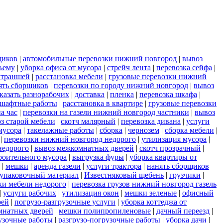
щиков
|
автомобильные перевозки нижний новгород
|
вывоз
ъему
|
уборка офиса от мусора
|
стрейч лента
|
перевозка сейфа
|
 траншей
|
расстановка мебели
|
грузовые перевозки нижний
ять сборщиков
|
перевозки по городу нижний новгород
|
вывоз
аказать разнорабочих
|
доставка
|
пленка
|
перевозка шкафа
|
шафтные работы
|
расстановка в квартире
|
грузовые перевозки
а час
|
перевозки на газели нижний новгород частники
|
вывоз
з старой мебели
|
скотч малярный
|
перевозка дивана
|
услуги
мусора
|
такелажные работы
|
сборка
|
чернозем
|
сборка мебели
|
|
перевозки нижний новгород недорого
|
утилизация мусора
|
недорого
|
вывоз межкомнатных дверей
|
скотч прозрачный
|
роительного мусора
|
выгрузка фуры
|
уборка квартиры от
|
мешки
|
аренда газели
|
услуги трактора
|
нанять сборщиков
упаковочный материал
|
Известняковый щебень
|
грузчики
|
и мебели недорого
|
перевозка грузов нижний новгород газель
|
услуги рабочих
|
утилизация окон
|
мешки зеленые
|
офисный
рей
|
погрузо-разгрузочные услуги
|
уборка коттеджа от
мнатных дверей
|
мешки полипропиленовые
|
дачный переезд
|
узочные работы
|
разгрузо-погрузочные работы
|
уборка дачи
|