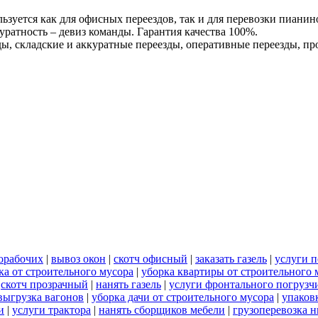
льзуется как для офисных переездов, так и для перевозки пиани
уратность – девиз команды. Гарантия качества 100%.
ы, складские и аккуратные переезды, оперативные переезды, п
норабочих
|
вывоз окон
|
скотч офисный
|
заказать газель
|
услуги п
ка от строительного мусора
|
уборка квартиры от строительного 
|
скотч прозрачный
|
нанять газель
|
услуги фронтального погрузч
выгрузка вагонов
|
уборка дачи от строительного мусора
|
упаков
и
|
услуги трактора
|
нанять сборщиков мебели
|
грузоперевозка 