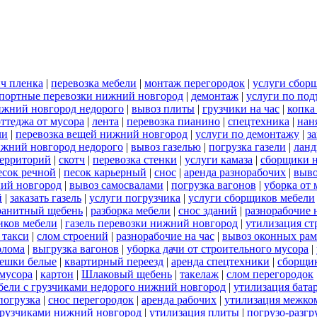
йч пленка
|
перевозка мебели
|
монтаж перегородок
|
услуги сбор
портные перевозки нижний новгород
|
демонтаж
|
услуги по под
нижний новгород недорого
|
вывоз плиты
|
грузчики на час
|
копка
оттеджа от мусора
|
лента
|
перевозка пианино
|
спецтехника
|
нан
ли
|
перевозка вещей нижний новгород
|
услуги по демонтажу
|
з
ижний новгород недорого
|
вывоз газелью
|
погрузка газели
|
ланд
территорий
|
скотч
|
перевозка стенки
|
услуги камаза
|
сборщики н
есок речной
|
песок карьерный
|
снос
|
аренда разнорабочих
|
выво
ний новгород
|
вывоз самосвалами
|
погрузка вагонов
|
уборка от 
й
|
заказать газель
|
услуги погрузчика
|
услуги сборщиков мебели
ранитный щебень
|
разборка мебели
|
снос зданий
|
разнорабочие 
иков мебели
|
газель перевозки нижний новгород
|
утилизация ст
 такси
|
слом строений
|
разнорабочие на час
|
вывоз оконных рам
олома
|
выгрузка вагонов
|
уборка дачи от строительного мусора
|
ешки белые
|
квартирный переезд
|
аренда спецтехники
|
сборщик
 мусора
|
картон
|
Шлаковый щебень
|
такелаж
|
слом перегородок
бели с грузчиками недорого нижний новгород
|
утилизация бата
погрузка
|
снос перегородок
|
аренда рабочих
|
утилизация межко
 грузчиками нижний новгород
|
утилизация плиты
|
погрузо-разгр