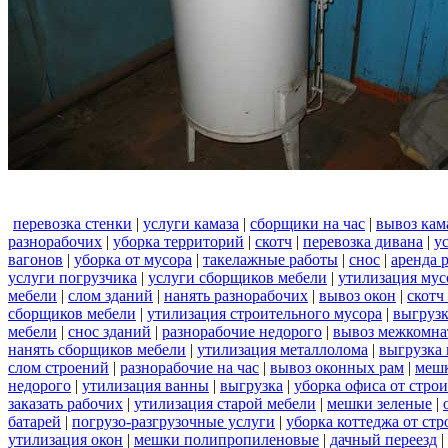
перевозка стенки
|
услуги камаза
|
сборщики на час
|
вывоз кам
разнорабочих
|
уборка территорий
|
скотч
|
перевозка дивана
|
у
вагонов
|
уборка от мусора
|
такелажные работы
|
снос
|
аренда 
услуги погрузчика
|
услуги сборщиков мебели
|
утилизация мус
мебели
|
слом зданий
|
нанять разнорабочих
|
вывоз окон
|
скотч
сборщиков мебели
|
утилизация строительного мусора
|
выгруз
мебели
|
снос зданий
|
разнорабочие недорого
|
вывоз межкомна
нанять сборщиков мебели
|
утилизация металлолома
|
выгрузка 
слом строений
|
разнорабочие на час
|
вывоз оконных рам
|
меш
недорого
|
утилизация ванны
|
выгрузка
|
уборка офиса от стро
заказать рабочих
|
утилизация старой мебели
|
мешки зеленые
|
батарей
|
погрузо-разгрузочные услуги
|
уборка коттеджа от ст
утилизация окон
|
мешки полипропиленовые
|
дачный переезд
|