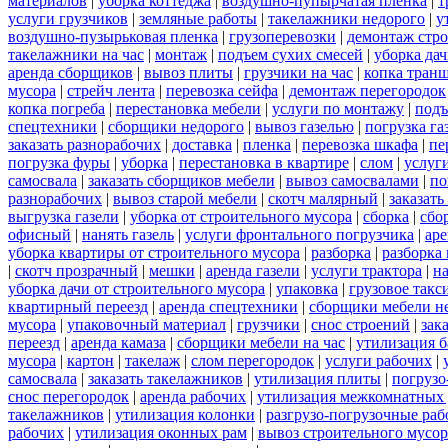
материалов
|
уборка коттеджа
|
воздушно-пупырчатая пленка
|
т
услуги грузчиков
|
земляные работы
|
такелажники недорого
|
у
воздушно-пузырьковая пленка
|
грузоперевозки
|
демонтаж стр
такелажники на час
|
монтаж
|
подъем сухих смесей
|
уборка дач
аренда сборщиков
|
вывоз плиты
|
грузчики на час
|
копка тран
мусора
|
стрейч лента
|
перевозка сейфа
|
демонтаж перегородок
копка погреба
|
перестановка мебели
|
услуги по монтажу
|
подъ
спецтехники
|
сборщики недорого
|
вывоз газелью
|
погрузка га
заказать разнорабочих
|
доставка
|
пленка
|
перевозка шкафа
|
пе
погрузка фуры
|
уборка
|
перестановка в квартире
|
слом
|
услуг
самосвала
|
заказать сборщиков мебели
|
вывоз самосвалами
|
по
разнорабочих
|
вывоз старой мебели
|
скотч малярный
|
заказать
выгрузка газели
|
уборка от строительного мусора
|
сборка
|
сбо
офисный
|
нанять газель
|
услуги фронтального погрузчика
|
ар
уборка квартиры от строительного мусора
|
разборка
|
разборка
|
скотч прозрачный
|
мешки
|
аренда газели
|
услуги трактора
|
н
уборка дачи от строительного мусора
|
упаковка
|
грузовое такс
квартирный переезд
|
аренда спецтехники
|
сборщики мебели н
мусора
|
упаковочный материал
|
грузчики
|
снос строений
|
зак
переезд
|
аренда камаза
|
сборщики мебели на час
|
утилизация б
мусора
|
картон
|
такелаж
|
слом перегородок
|
услуги рабочих
|
самосвала
|
заказать такелажников
|
утилизация плиты
|
погрузо
снос перегородок
|
аренда рабочих
|
утилизация межкомнатных 
такелажников
|
утилизация колонки
|
разгрузо-погрузочные ра
рабочих
|
утилизация оконных рам
|
вывоз строительного мусор