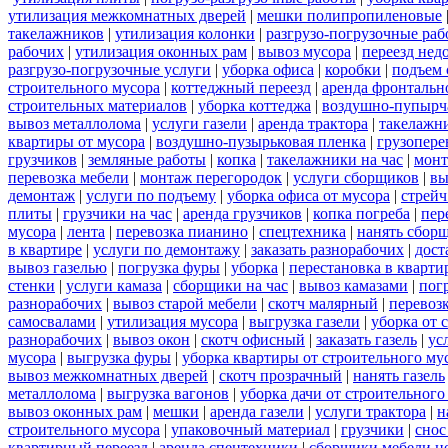
утилизация межкомнатных дверей
|
мешки полипропиленовые
такелажников
|
утилизация колонки
|
разгрузо-погрузочные ра
рабочих
|
утилизация оконных рам
|
вывоз мусора
|
переезд нед
разгрузо-погрузочные услуги
|
уборка офиса
|
коробки
|
подъем 
строительного мусора
|
коттеджный переезд
|
аренда фронтальн
строительных материалов
|
уборка коттеджа
|
воздушно-пупырч
вывоз металлолома
|
услуги газели
|
аренда трактора
|
такелажн
квартиры от мусора
|
воздушно-пузырьковая пленка
|
грузопере
грузчиков
|
земляные работы
|
копка
|
такелажники на час
|
мон
перевозка мебели
|
монтаж перегородок
|
услуги сборщиков
|
вы
демонтаж
|
услуги по подъему
|
уборка офиса от мусора
|
стрейч
плиты
|
грузчики на час
|
аренда грузчиков
|
копка погреба
|
пер
мусора
|
лента
|
перевозка пианино
|
спецтехника
|
нанять сбор
в квартире
|
услуги по демонтажу
|
заказать разнорабочих
|
дост
вывоз газелью
|
погрузка фуры
|
уборка
|
перестановка в кварти
стенки
|
услуги камаза
|
сборщики на час
|
вывоз камазами
|
пог
разнорабочих
|
вывоз старой мебели
|
скотч малярный
|
перевоз
самосвалами
|
утилизация мусора
|
выгрузка газели
|
уборка от 
разнорабочих
|
вывоз окон
|
скотч офисный
|
заказать газель
|
ус
мусора
|
выгрузка фуры
|
уборка квартиры от строительного му
вывоз межкомнатных дверей
|
скотч прозрачный
|
нанять газель
металлолома
|
выгрузка вагонов
|
уборка дачи от строительного
вывоз оконных рам
|
мешки
|
аренда газели
|
услуги трактора
|
н
строительного мусора
|
упаковочный материал
|
грузчики
|
снос
квартирный переезд
|
аренда спецтехники
|
сборщики мебели н