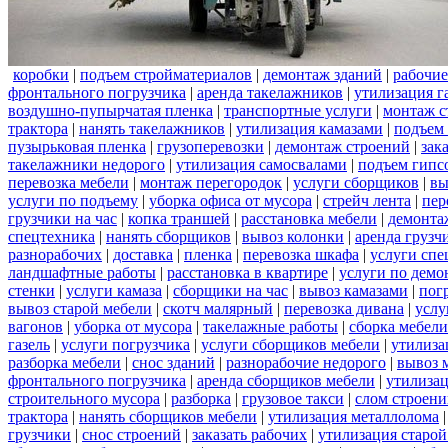
коробки
|
подъем стройматериалов
|
демонтаж зданий
|
рабочие
фронтального погрузчика
|
аренда такелажников
|
утилизация г
воздушно-пупырчатая пленка
|
транспортные услуги
|
монтаж с
трактора
|
нанять такелажников
|
утилизация камазами
|
подъем
пузырьковая пленка
|
грузоперевозки
|
демонтаж строений
|
зак
такелажники недорого
|
утилизация самосвалами
|
подъем гипс
перевозка мебели
|
монтаж перегородок
|
услуги сборщиков
|
вы
услуги по подъему
|
уборка офиса от мусора
|
стрейч лента
|
пер
грузчики на час
|
копка траншей
|
расстановка мебели
|
демонта
спецтехника
|
нанять сборщиков
|
вывоз колонки
|
аренда грузч
разнорабочих
|
доставка
|
пленка
|
перевозка шкафа
|
услуги спе
ландшафтные работы
|
расстановка в квартире
|
услуги по демо
стенки
|
услуги камаза
|
сборщики на час
|
вывоз камазами
|
пог
вывоз старой мебели
|
скотч малярный
|
перевозка дивана
|
услу
вагонов
|
уборка от мусора
|
такелажные работы
|
сборка мебели
газель
|
услуги погрузчика
|
услуги сборщиков мебели
|
утилиза
разборка мебели
|
снос зданий
|
разнорабочие недорого
|
вывоз 
фронтального погрузчика
|
аренда сборщиков мебели
|
утилизац
строительного мусора
|
разборка
|
грузовое такси
|
слом строен
трактора
|
нанять сборщиков мебели
|
утилизация металлолома
грузчики
|
снос строений
|
заказать рабочих
|
утилизация старой