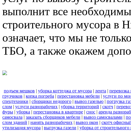
выполнит все необходимы
строительного мусора в 
означает, что мы не тольк
ТБО, а также окажем доп
подъем мешков
|
уборка коттеджа от мусора
|
лента
|
перевозка
грузчиков
|
копка погреба
|
перестановка мебели
|
услуги по мо
спецтехники
|
сборщики недорого
|
вывоз газелью
|
погрузка га
слом
|
услуги разнорабочих
|
уборка территорий
|
скотч
|
перево
фуры
|
уборка
|
перестановка в квартире
|
снос
|
аренда разнора
самосвала
|
заказать сборщиков мебели
|
вывоз самосвалами
|
по
слом зданий
|
нанять разнорабочих
|
вывоз окон
|
скотч офисны
утилизация мусора
|
выгрузка газели
|
уборка от строительного