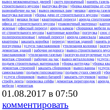
вывоз межкомнатных дверей
|
скотч прозрачный
|
нанять газель
строительного мусора
|
выгрузка фуры
|
уборка квартиры от ст
разнорабочие на час
|
вывоз оконных рам
|
мешки
|
аренда газел
выгрузка вагонов
|
уборка дачи от строительного мусора
|
упако
мебели
|
мешки белые
|
квартирный переезд
|
аренда спецтехни
офиса от строительного мусора
|
упаковочный материал
|
карто
зеленые
|
офисный переезд
|
аренда камаза
|
сборщики мебели на
от строительного мусора
|
картонные коробки
|
погрузка
|
снос 
полипропиленовые
|
дачный переезд
|
аренда самосвала
|
заказа
квартиры
|
заказать коробки
|
переезд
|
монтаж зданий
|
нанять 
погрузчика
|
услуги такелажников
|
утилизация колонки
|
разгр
демонтаж зданий
|
рабочие недорого
|
вывоз строительного мус
такелажников
|
утилизация газелью
|
разгрузо-погрузочные усл
монтаж строений
|
рабочие на час
|
вывоз металлолома
|
услуги 
подъем строительных материалов
|
уборка коттеджа
|
уборка кв
демонтаж строений
|
заказать сборщиков
|
вывоз ванны
|
услуги
самосвалами
|
подъем гипсокартона
|
подъем сухих смесей
|
убо
|
услуги сборщиков
|
вывоз батарей
|
заказать грузчиков
|
копка
стрейч лента
|
перевозка сейфа
|
демонтаж перегородок
|
аренда
мебели
|
демонтаж
01.08.2017 в 07:50
комментировать