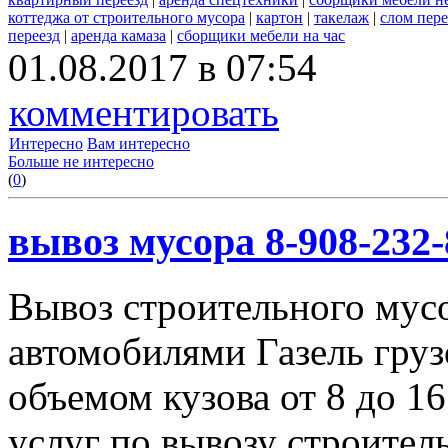
коттеджа от строительного мусора
|
картон
|
такелаж
|
слом пер
переезд
|
аренда камаза
|
сборщики мебели на час
01.08.2017 в 07:54
комментировать
Интересно
Вам интересно
Больше не интересно
(
0
)
вывоз мусора 8-908-232-
Вывоз строительного мус
автомобилями Газель груз
объемом кузова от 8 до 1
услуг по вывозу строител