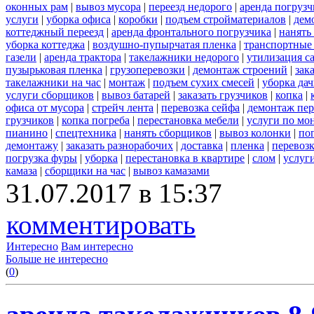
оконных рам
|
вывоз мусора
|
переезд недорого
|
аренда погрузч
услуги
|
уборка офиса
|
коробки
|
подъем стройматериалов
|
дем
коттеджный переезд
|
аренда фронтального погрузчика
|
нанять
уборка коттеджа
|
воздушно-пупырчатая пленка
|
транспортные
газели
|
аренда трактора
|
такелажники недорого
|
утилизация с
пузырьковая пленка
|
грузоперевозки
|
демонтаж строений
|
зак
такелажники на час
|
монтаж
|
подъем сухих смесей
|
уборка дач
услуги сборщиков
|
вывоз батарей
|
заказать грузчиков
|
копка
|
офиса от мусора
|
стрейч лента
|
перевозка сейфа
|
демонтаж пер
грузчиков
|
копка погреба
|
перестановка мебели
|
услуги по мо
пианино
|
спецтехника
|
нанять сборщиков
|
вывоз колонки
|
пог
демонтажу
|
заказать разнорабочих
|
доставка
|
пленка
|
перевоз
погрузка фуры
|
уборка
|
перестановка в квартире
|
слом
|
услуг
камаза
|
сборщики на час
|
вывоз камазами
31.07.2017 в 15:37
комментировать
Интересно
Вам интересно
Больше не интересно
(
0
)