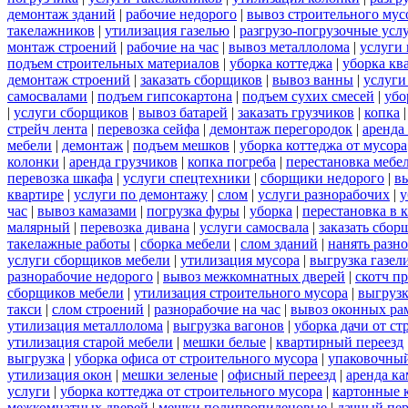
демонтаж зданий
|
рабочие недорого
|
вывоз строительного мус
такелажников
|
утилизация газелью
|
разгрузо-погрузочные усл
монтаж строений
|
рабочие на час
|
вывоз металлолома
|
услуги 
подъем строительных материалов
|
уборка коттеджа
|
уборка кв
демонтаж строений
|
заказать сборщиков
|
вывоз ванны
|
услуги
самосвалами
|
подъем гипсокартона
|
подъем сухих смесей
|
убо
|
услуги сборщиков
|
вывоз батарей
|
заказать грузчиков
|
копка
стрейч лента
|
перевозка сейфа
|
демонтаж перегородок
|
аренда
мебели
|
демонтаж
|
подъем мешков
|
уборка коттеджа от мусора
колонки
|
аренда грузчиков
|
копка погреба
|
перестановка мебе
перевозка шкафа
|
услуги спецтехники
|
сборщики недорого
|
в
квартире
|
услуги по демонтажу
|
слом
|
услуги разнорабочих
|
у
час
|
вывоз камазами
|
погрузка фуры
|
уборка
|
перестановка в 
малярный
|
перевозка дивана
|
услуги самосвала
|
заказать сбор
такелажные работы
|
сборка мебели
|
слом зданий
|
нанять разн
услуги сборщиков мебели
|
утилизация мусора
|
выгрузка газел
разнорабочие недорого
|
вывоз межкомнатных дверей
|
скотч п
сборщиков мебели
|
утилизация строительного мусора
|
выгруз
такси
|
слом строений
|
разнорабочие на час
|
вывоз оконных ра
утилизация металлолома
|
выгрузка вагонов
|
уборка дачи от ст
утилизация старой мебели
|
мешки белые
|
квартирный переезд
выгрузка
|
уборка офиса от строительного мусора
|
упаковочный
утилизация окон
|
мешки зеленые
|
офисный переезд
|
аренда ка
услуги
|
уборка коттеджа от строительного мусора
|
картонные 
межкомнатных дверей
|
мешки полипропиленовые
|
дачный пер