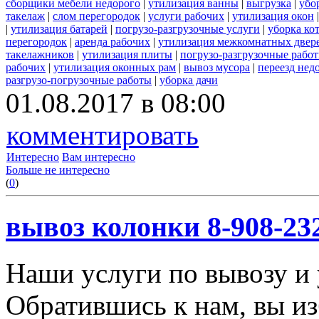
сборщики мебели недорого
|
утилизация ванны
|
выгрузка
|
убо
такелаж
|
слом перегородок
|
услуги рабочих
|
утилизация окон
|
утилизация батарей
|
погрузо-разгрузочные услуги
|
уборка ко
перегородок
|
аренда рабочих
|
утилизация межкомнатных двер
такелажников
|
утилизация плиты
|
погрузо-разгрузочные рабо
рабочих
|
утилизация оконных рам
|
вывоз мусора
|
переезд нед
разгрузо-погрузочные работы
|
уборка дачи
01.08.2017 в 08:00
комментировать
Интересно
Вам интересно
Больше не интересно
(
0
)
вывоз колонки 8-908-23
Наши услуги по вывозу и 
Обратившись к нам, вы из