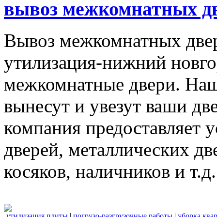
вывоз межкомнатных дв
Вывоз межкомнатных две
утилизация-нижний новго
межкомнатные двери. Наш
вынесут и увезут ваши дв
компания предоставляет 
дверей, металлических дв
косяков, наличников и т.д.
утилизация плиты
|
погрузо-разгрузочные работы
|
уборка ква