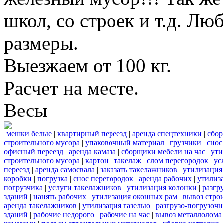
школ, со строек и т.д. Лю
размеры.
Выезжаем от 100 кг.
Расчет на месте.
Весы
мешки белые
|
квартирный переезд
|
аренда спецтехники
|
сбор
строительного мусора
|
упаковочный материал
|
грузчики
|
снос
офисный переезд
|
аренда камаза
|
сборщики мебели на час
|
ути
строительного мусора
|
картон
|
такелаж
|
слом перегородок
|
ус
переезд
|
аренда самосвала
|
заказать такелажников
|
утилизация
коробки
|
погрузка
|
снос перегородок
|
аренда рабочих
|
утилиз
погрузчика
|
услуги такелажников
|
утилизация колонки
|
разгр
зданий
|
нанять рабочих
|
утилизация оконных рам
|
вывоз стро
аренда такелажников
|
утилизация газелью
|
разгрузо-погрузоч
зданий
|
рабочие недорого
|
рабочие на час
|
вывоз металлолома