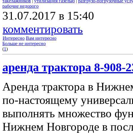
такелажников
|
утилизация газелью
|
разгрузо-погрузочные усл
рабочие недорого
31.07.2017 в 15:40
комментировать
Интересно
Вам интересно
Больше не интересно
(
1
)
аренда трактора 8-908-2
Аренда трактора в Нижнем
по-настоящему универсал
выполнять множество фун
Нижнем Новгороде в посл