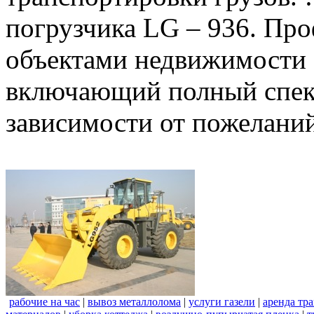
погрузчика LG – 936. Пр
объектами недвижимости 
включающий полный спект
зависимости от пожеланий
рабочие на час
|
вывоз металлолома
|
услуги газели
|
аренда тр