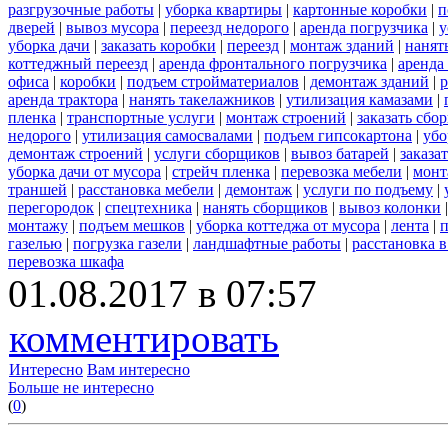
разгрузочные работы
|
уборка квартиры
|
картонные коробки
|
п
дверей
|
вывоз мусора
|
переезд недорого
|
аренда погрузчика
|
у
уборка дачи
|
заказать коробки
|
переезд
|
монтаж зданий
|
нанят
коттеджный переезд
|
аренда фронтального погрузчика
|
аренда
офиса
|
коробки
|
подъем стройматериалов
|
демонтаж зданий
|
р
аренда трактора
|
нанять такелажников
|
утилизация камазами
|
пленка
|
транспортные услуги
|
монтаж строений
|
заказать сбо
недорого
|
утилизация самосвалами
|
подъем гипсокартона
|
убо
демонтаж строений
|
услуги сборщиков
|
вывоз батарей
|
заказа
уборка дачи от мусора
|
стрейч пленка
|
перевозка мебели
|
монт
траншей
|
расстановка мебели
|
демонтаж
|
услуги по подъему
|
перегородок
|
спецтехника
|
нанять сборщиков
|
вывоз колонки
монтажу
|
подъем мешков
|
уборка коттеджа от мусора
|
лента
|
п
газелью
|
погрузка газели
|
ландшафтные работы
|
расстановка в
перевозка шкафа
01.08.2017 в 07:57
комментировать
Интересно
Вам интересно
Больше не интересно
(
0
)