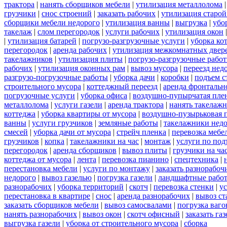
трактора
|
нанять сборщиков мебели
|
утилизация металлолома
грузчики
|
снос строений
|
заказать рабочих
|
утилизация старой
сборщики мебели недорого
|
утилизация ванны
|
выгрузка
|
убо
такелаж
|
слом перегородок
|
услуги рабочих
|
утилизация окон
|
утилизация батарей
|
погрузо-разгрузочные услуги
|
уборка ко
перегородок
|
аренда рабочих
|
утилизация межкомнатных двер
такелажников
|
утилизация плиты
|
погрузо-разгрузочные рабо
рабочих
|
утилизация оконных рам
|
вывоз мусора
|
переезд нед
разгрузо-погрузочные работы
|
уборка дачи
|
коробки
|
подъем с
строительного мусора
|
коттеджный переезд
|
аренда фронтальн
погрузочные услуги
|
уборка офиса
|
воздушно-пупырчатая пле
металлолома
|
услуги газели
|
аренда трактора
|
нанять такелаж
коттеджа
|
уборка квартиры от мусора
|
воздушно-пузырьковая 
ванны
|
услуги грузчиков
|
земляные работы
|
такелажники нед
смесей
|
уборка дачи от мусора
|
стрейч пленка
|
перевозка мебе
грузчиков
|
копка
|
такелажники на час
|
монтаж
|
услуги по под
перегородок
|
аренда сборщиков
|
вывоз плиты
|
грузчики на ча
коттеджа от мусора
|
лента
|
перевозка пианино
|
спецтехника
|
перестановка мебели
|
услуги по монтажу
|
заказать разнорабоч
недорого
|
вывоз газелью
|
погрузка газели
|
ландшафтные рабо
разнорабочих
|
уборка территорий
|
скотч
|
перевозка стенки
|
ус
перестановка в квартире
|
снос
|
аренда разнорабочих
|
вывоз ст
заказать сборщиков мебели
|
вывоз самосвалами
|
погрузка ваго
нанять разнорабочих
|
вывоз окон
|
скотч офисный
|
заказать газ
выгрузка газели
|
уборка от строительного мусора
|
сборка