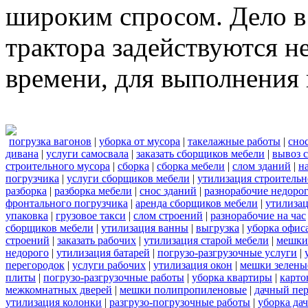
широким спросом. Дело в 
трактора задействуются н
времени, для выполнения 
погрузка вагонов
|
уборка от мусора
|
такелажные работы
|
сно
дивана
|
услуги самосвала
|
заказать сборщиков мебели
|
вывоз 
строительного мусора
|
сборка
|
сборка мебели
|
слом зданий
|
н
погрузчика
|
услуги сборщиков мебели
|
утилизация строительн
разборка
|
разборка мебели
|
снос зданий
|
разнорабочие недоро
фронтального погрузчика
|
аренда сборщиков мебели
|
утилиза
упаковка
|
грузовое такси
|
слом строений
|
разнорабочие на час
сборщиков мебели
|
утилизация ванны
|
выгрузка
|
уборка офиса
строений
|
заказать рабочих
|
утилизация старой мебели
|
мешки
недорого
|
утилизация батарей
|
погрузо-разгрузочные услуги
|
перегородок
|
услуги рабочих
|
утилизация окон
|
мешки зелены
плиты
|
погрузо-разгрузочные работы
|
уборка квартиры
|
карто
межкомнатных дверей
|
мешки полипропиленовые
|
дачный пер
утилизация колонки
|
разгрузо-погрузочные работы
|
уборка да