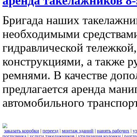
аренда такелажников 8-
Бригада наших такелажник
необходимыми средствами,
гидравлической тележкой
конструкциями, а также 
ремнями. В качестве доп
предлагается аренда мани
автомобильного транспорт
заказать коробки
|
переезд
|
монтаж зданий
|
нанять рабочих
|
у
погрузчика
|
услуги такелажников
|
утилизация колонки
|
разгр