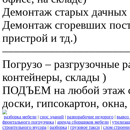
Демонтаж старых дачных 
Демонтаж сгоревших постр
пристрой и тд.)
––––––––––––––––––––––
Погрузо – разгрузочные р
контейнеры, склады )
ПОДЪЕМ на любой этаж ст
доски, гипсокартон, окна, 
разборка мебели
|
снос зданий
|
разнорабочие недорого
|
вывоз
фронтального погрузчика
|
аренда сборщиков мебели
|
утилизац
строительного мусора
|
разборка
|
грузовое такси
|
слом строен