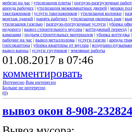
мебели на час
|
утилизация плиты
|
погрузо-разгрузочные рабо
аренда рабочих
|
утилизация межкомнатных дверей
|
мешки по
такелажников
|
услуги такелажников
|
утилизация колонки
|
раз
монтаж зданий
|
нанять рабочих
|
утилизация оконных рам
|
выв
утилизация газелью
|
разгрузо-погрузочные услуги
|
уборка офи
недорого
|
вывоз строительного мусора
|
коттеджный переезд
|
камазами
|
подъем строительных материалов
|
уборка коттеджа
рабочие на час
|
вывоз металлолома
|
услуги газели
|
аренда тра
гипсокартона
|
уборка квартиры от мусора
|
воздушно-пузырько
вывоз ванны
|
услуги грузчиков
|
земляные работы
01.08.2017 в 07:46
комментировать
Интересно
Вам интересно
Больше не интересно
(
0
)
вывоз окон 8-908-23282
Вывоз мусора: