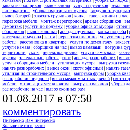
камазами
|
подъем строительных материалов
|
уборка коттеджа
заказать сборщиков
|
вывоз ванны
|
услуги грузчиков
|
земляные
гипсокартона
|
уборка квартиры от мусора
|
воздушно-пузырько
вывоз батарей
|
заказать грузчиков
|
копка
|
такелажники на час
перевозка мебели
|
монтаж перегородок
|
аренда сборщиков
|
вы
демонтаж
|
услуги по подъему
|
уборка офиса от мусора
|
стрейч
сборщиков
|
вывоз колонки
|
аренда грузчиков
|
копка погреба
|
коттеджа от мусора
|
лента
|
перевозка пианино
|
услуги спецте
работы
|
расстановка в квартире
|
услуги по демонтажу
|
заказа
услуги камаза
|
сборщики на час
|
вывоз камазами
|
погрузка фу
территорий
|
скотч
|
перевозка дивана
|
услуги самосвала
|
заказ
мусора
|
такелажные работы
|
снос
|
аренда разнорабочих
|
вывоз
услуги сборщиков мебели
|
утилизация мусора
|
выгрузка газел
нанять разнорабочих
|
вывоз окон
|
скотч офисный
|
нанять газе
утилизация строительного мусора
|
выгрузка фуры
|
уборка ква
разнорабочие недорого
|
вывоз межкомнатных дверей
|
скотч п
мебели
|
утилизация металлолома
|
выгрузка вагонов
|
уборка д
разнорабочие на час
|
вывоз оконных рам
01.08.2017 в 07:50
комментировать
Интересно
Вам интересно
Больше не интересно