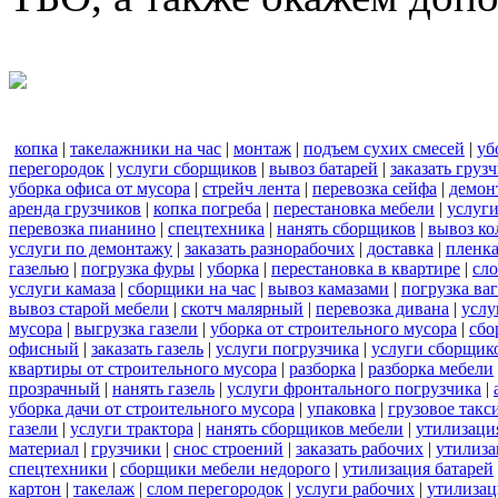
копка
|
такелажники на час
|
монтаж
|
подъем сухих смесей
|
уб
перегородок
|
услуги сборщиков
|
вывоз батарей
|
заказать груз
уборка офиса от мусора
|
стрейч лента
|
перевозка сейфа
|
демон
аренда грузчиков
|
копка погреба
|
перестановка мебели
|
услуг
перевозка пианино
|
спецтехника
|
нанять сборщиков
|
вывоз ко
услуги по демонтажу
|
заказать разнорабочих
|
доставка
|
пленк
газелью
|
погрузка фуры
|
уборка
|
перестановка в квартире
|
сл
услуги камаза
|
сборщики на час
|
вывоз камазами
|
погрузка ва
вывоз старой мебели
|
скотч малярный
|
перевозка дивана
|
услу
мусора
|
выгрузка газели
|
уборка от строительного мусора
|
сбо
офисный
|
заказать газель
|
услуги погрузчика
|
услуги сборщик
квартиры от строительного мусора
|
разборка
|
разборка мебели
прозрачный
|
нанять газель
|
услуги фронтального погрузчика
|
уборка дачи от строительного мусора
|
упаковка
|
грузовое такс
газели
|
услуги трактора
|
нанять сборщиков мебели
|
утилизаци
материал
|
грузчики
|
снос строений
|
заказать рабочих
|
утилиза
спецтехники
|
сборщики мебели недорого
|
утилизация батарей
картон
|
такелаж
|
слом перегородок
|
услуги рабочих
|
утилизац