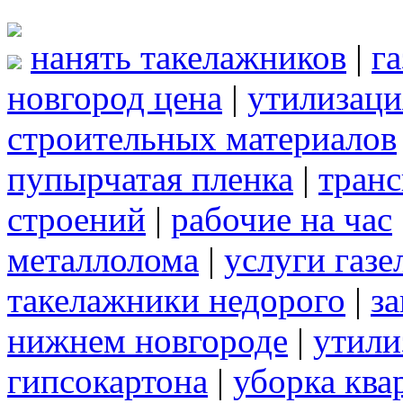
нанять такелажников
|
г
новгород цена
|
утилизаци
строительных материалов
пупырчатая пленка
|
транс
строений
|
рабочие на час
металлолома
|
услуги газе
такелажники недорого
|
за
нижнем новгороде
|
утили
гипсокартона
|
уборка ква