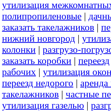
утилизация межкомнатны
полипропиленовые
|
дачн
заказать такелажников
|
пе
нижний новгород
|
утилиз
колонки
|
разгрузо-погру
заказать коробки
|
переезд
рабочих
|
утилизация око
переезд недорого
|
аренда
такелажников
|
частные п
утилизация газелью
|
разг