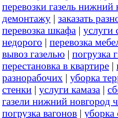
перевозки газель нижний 
демонтажу
|
заказать раз
перевозка шкафа
|
услуги 
недорого
|
перевозка мебе
вывоз газелью
|
погрузка г
перестановка в квартире
|
разнорабочих
|
уборка те
стенки
|
услуги камаза
|
сб
газели нижний новгород 
погрузка вагонов
|
уборка 