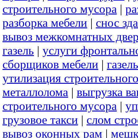
строительного мусора
|
ра
разборка мебели
|
снос зд
вывоз межкомнатных две
газель
|
услуги фронтальн
сборщиков мебели
|
газел
утилизация строительног
металлолома
|
выгрузка ва
строительного мусора
|
уп
грузовое такси
|
слом стр
вывоз оконных рам
|
меш