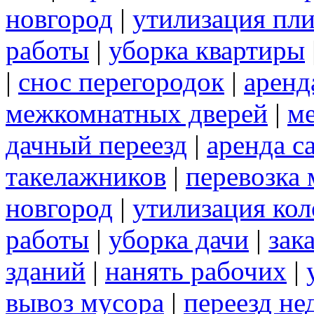
новгород
|
утилизация пл
работы
|
уборка квартиры
|
снос перегородок
|
аренд
межкомнатных дверей
|
м
дачный переезд
|
аренда с
такелажников
|
перевозка
новгород
|
утилизация ко
работы
|
уборка дачи
|
зак
зданий
|
нанять рабочих
|
вывоз мусора
|
переезд не