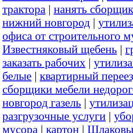
трактора
|
нанять сборщик
нижний новгород
|
утилиз
офиса от строительного м
Известняковый щебень
|
г
заказать рабочих
|
утилиза
белые
|
квартирный перее
сборщики мебели недорог
новгород газель
|
утилизац
разгрузочные услуги
|
убо
мусора
|
картон
|
Шлаковы