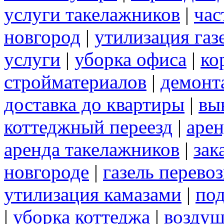
услуги такелажников
|
час
новгород
|
утилизация газ
услуги
|
уборка офиса
|
ко
стройматериалов
|
демонт
доставка до квартиры
|
вы
коттеджный переезд
|
арен
аренда такелажников
|
зак
новгороде
|
газель перево
утилизация камазами
|
под
|
уборка коттеджа
|
воздуш