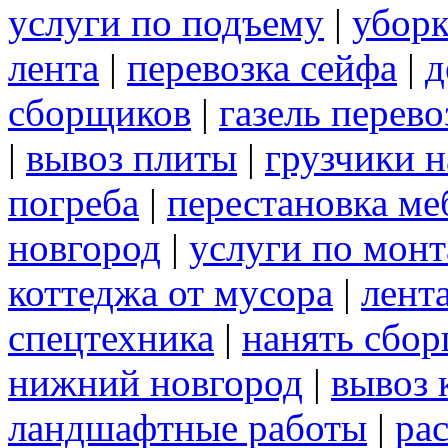
услуги по подъему
|
уборк
лента
|
перевозка сейфа
|
д
сборщиков
|
газель перев
|
вывоз плиты
|
грузчики н
погреба
|
перестановка ме
новгород
|
услуги по мон
коттеджа от мусора
|
лент
спецтехника
|
нанять сбо
нижний новгород
|
вывоз 
ландшафтные работы
|
рас