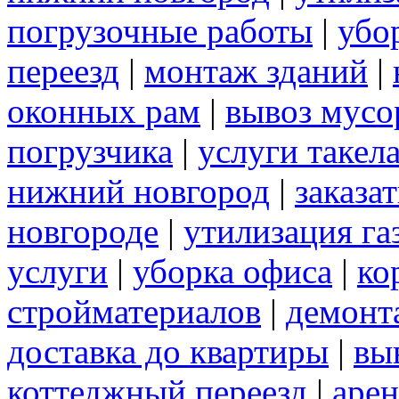
погрузочные работы
|
убо
переезд
|
монтаж зданий
|
оконных рам
|
вывоз мусо
погрузчика
|
услуги такел
нижний новгород
|
заказа
новгороде
|
утилизация га
услуги
|
уборка офиса
|
ко
стройматериалов
|
демонт
доставка до квартиры
|
вы
коттеджный переезд
|
арен