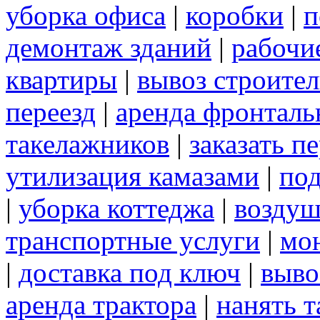
уборка офиса
|
коробки
|
п
демонтаж зданий
|
рабочи
квартиры
|
вывоз строите
переезд
|
аренда фронталь
такелажников
|
заказать п
утилизация камазами
|
под
|
уборка коттеджа
|
воздуш
транспортные услуги
|
мо
|
доставка под ключ
|
выво
аренда трактора
|
нанять 