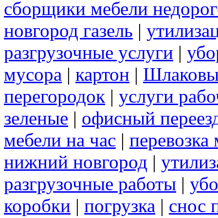
сборщики мебели недорог
новгород газель
|
утилиза
разгрузочные услуги
|
убо
мусора
|
картон
|
Шлаковы
перегородок
|
услуги раб
зеленые
|
офисный переез
мебели на час
|
перевозка 
нижний новгород
|
утилиз
разгрузочные работы
|
убо
коробки
|
погрузка
|
снос 