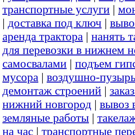
транспортные услуги
|
мо
|
доставка под ключ
|
выво
аренда трактора
|
нанять 
для перевозки в нижнем н
самосвалами
|
подъем гип
мусора
|
воздушно-пузырь
демонтаж строений
|
зака
нижний новгород
|
вывоз 
земляные работы
|
такела
на час
|
транспортные пер