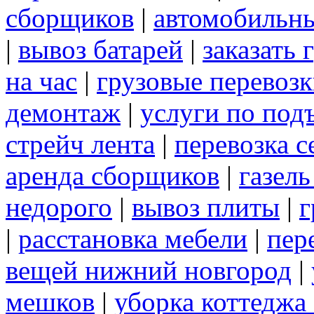
сборщиков
|
автомобильны
|
вывоз батарей
|
заказать 
на час
|
грузовые перевоз
демонтаж
|
услуги по под
стрейч лента
|
перевозка с
аренда сборщиков
|
газел
недорого
|
вывоз плиты
|
г
|
расстановка мебели
|
пер
вещей нижний новгород
|
мешков
|
уборка коттеджа