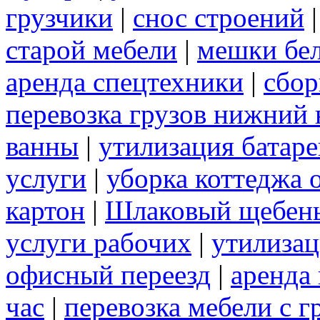
грузчики
|
снос строений
старой мебели
|
мешки бе
аренда спецтехники
|
сбор
перевозка грузов нижний 
ванны
|
утилизация батаре
услуги
|
уборка коттеджа 
картон
|
Шлаковый щебен
услуги рабочих
|
утилизац
офисный переезд
|
аренда 
час
|
перевозка мебели с 