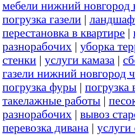
мебели нижний новгород 
погрузка газели
|
ландшаф
перестановка в квартире
|
разнорабочих
|
уборка те
стенки
|
услуги камаза
|
сб
газели нижний новгород 
погрузка фуры
|
погрузка 
такелажные работы
|
песо
разнорабочих
|
вывоз ста
перевозка дивана
|
услуги