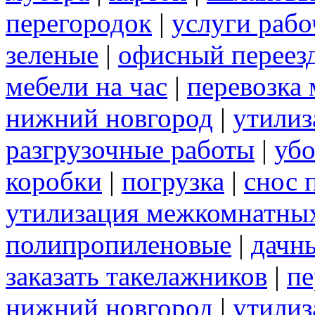
перегородок
|
услуги раб
зеленые
|
офисный переез
мебели на час
|
перевозка 
нижний новгород
|
утилиз
разгрузочные работы
|
убо
коробки
|
погрузка
|
снос 
утилизация межкомнатны
полипропиленовые
|
дачн
заказать такелажников
|
пе
нижний новгород
|
утилиз