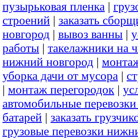
пузырьковая пленка
|
груз
строений
|
заказать сборщ
новгород
|
вывоз ванны
|
у
работы
|
такелажники на ч
нижний новгород
|
монта
уборка дачи от мусора
|
ст
|
монтаж перегородок
|
ус
автомобильные перевозки
батарей
|
заказать грузчик
грузовые перевозки нижн