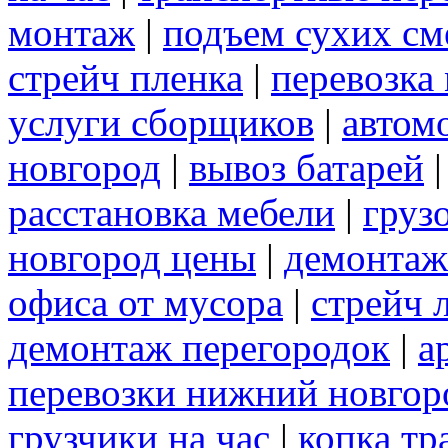
монтаж
|
подъем сухих см
стрейч пленка
|
перевозка
услуги сборщиков
|
автом
новгород
|
вывоз батарей
расстановка мебели
|
груз
новгород цены
|
демонтаж
офиса от мусора
|
стрейч 
демонтаж перегородок
|
а
перевозки нижний новгор
грузчики на час
|
копка т