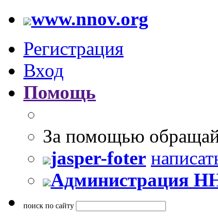
www.nnov.org
Регистрация
Вход
Помощь
За помощью обращай
jasper-foter
написат
Администрация Н
поиск по сайту