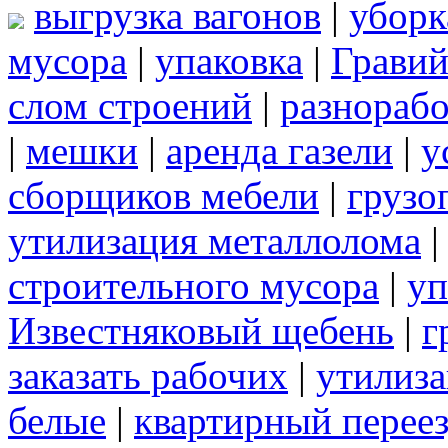
выгрузка вагонов
|
уборк
мусора
|
упаковка
|
Грави
слом строений
|
разнорабо
|
мешки
|
аренда газели
|
у
сборщиков мебели
|
грузо
утилизация металлолома
строительного мусора
|
уп
Известняковый щебень
|
г
заказать рабочих
|
утилиза
белые
|
квартирный перее