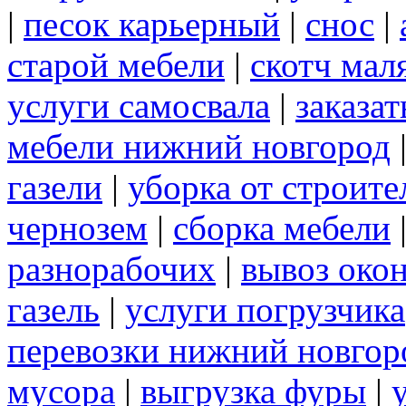
|
песок карьерный
|
снос
|
старой мебели
|
скотч мал
услуги самосвала
|
заказа
мебели нижний новгород
газели
|
уборка от строите
чернозем
|
сборка мебели
разнорабочих
|
вывоз око
газель
|
услуги погрузчика
перевозки нижний новгор
мусора
|
выгрузка фуры
|