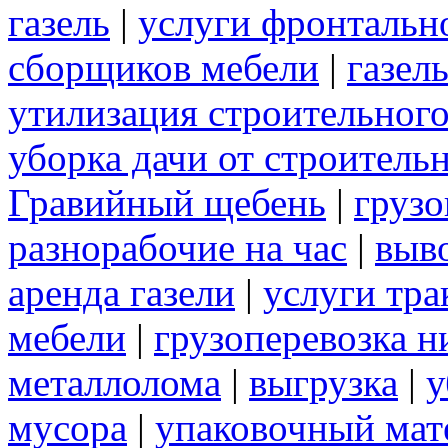
газель
|
услуги фронтальн
сборщиков мебели
|
газел
утилизация строительног
уборка дачи от строитель
Гравийный щебень
|
грузо
разнорабочие на час
|
выв
аренда газели
|
услуги тра
мебели
|
грузоперевозка 
металлолома
|
выгрузка
|
у
мусора
|
упаковочный мат