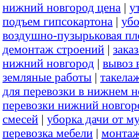
нижний новгород цена
|
у
подъем гипсокартона
|
убо
воздушно-пузырьковая пл
демонтаж строений
|
зака
нижний новгород
|
вывоз 
земляные работы
|
такела
для перевозки в нижнем н
перевозки нижний новгор
смесей
|
уборка дачи от м
перевозка мебели
|
монтаж