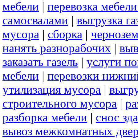
мебели
|
перевозка мебел
самосвалами
|
выгрузка га
мусора
|
сборка
|
чернозе
нанять разнорабочих
|
выв
заказать газель
|
услуги по
мебели
|
перевозки нижни
утилизация мусора
|
выгр
строительного мусора
|
ра
разборка мебели
|
снос зд
вывоз межкомнатных две