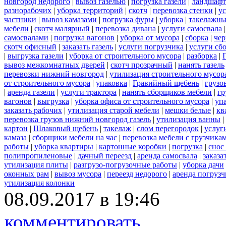
новгород недорого
|
вывоз газелью
|
погрузка газели
|
ландшафт
разнорабочих
|
уборка территорий
|
скотч
|
перевозка стенки
|
ус
частники
|
вывоз камазами
|
погрузка фуры
|
уборка
|
такелажны
мебели
|
скотч малярный
|
перевозка дивана
|
услуги самосвала
самосвалами
|
погрузка вагонов
|
уборка от мусора
|
сборка
|
чер
скотч офисный
|
заказать газель
|
услуги погрузчика
|
услуги сб
|
выгрузка газели
|
уборка от строительного мусора
|
разборка
|
вывоз межкомнатных дверей
|
скотч прозрачный
|
нанять газель
перевозки нижний новгород
|
утилизация строительного мусор
от строительного мусора
|
упаковка
|
Гравийный щебень
|
грузо
|
аренда газели
|
услуги трактора
|
нанять сборщиков мебели
|
гр
вагонов
|
выгрузка
|
уборка офиса от строительного мусора
|
уп
заказать рабочих
|
утилизация старой мебели
|
мешки белые
|
кв
перевозка грузов нижний новгород газель
|
утилизация ванны
|
картон
|
Шлаковый щебень
|
такелаж
|
слом перегородок
|
услуг
камаза
|
сборщики мебели на час
|
перевозка мебели с грузчик
работы
|
уборка квартиры
|
картонные коробки
|
погрузка
|
снос
полипропиленовые
|
дачный переезд
|
аренда самосвала
|
заказа
утилизация плиты
|
разгрузо-погрузочные работы
|
уборка дачи
оконных рам
|
вывоз мусора
|
переезд недорого
|
аренда погрузч
утилизация колонки
08.09.2017 в 19:46
комментировать