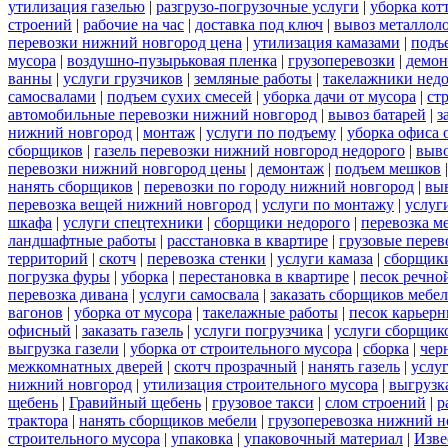
утилизация газелью
|
разгрузо-погрузочные услуги
|
уборка кот
строений
|
рабочие на час
|
доставка под ключ
|
вывоз металлол
перевозки нижний новгород цена
|
утилизация камазами
|
подъ
мусора
|
воздушно-пузырьковая пленка
|
грузоперевозки
|
демон
ванны
|
услуги грузчиков
|
земляные работы
|
такелажники нед
самосвалами
|
подъем сухих смесей
|
уборка дачи от мусора
|
ст
автомобильные перевозки нижний новгород
|
вывоз батарей
|
з
нижний новгород
|
монтаж
|
услуги по подъему
|
уборка офиса 
сборщиков
|
газель перевозки нижний новгород недорого
|
выв
перевозки нижний новгород цены
|
демонтаж
|
подъем мешков
нанять сборщиков
|
перевозки по городу нижний новгород
|
вы
перевозка вещей нижний новгород
|
услуги по монтажу
|
услуг
шкафа
|
услуги спецтехники
|
сборщики недорого
|
перевозка м
ландшафтные работы
|
расстановка в квартире
|
грузовые перев
территорий
|
скотч
|
перевозка стенки
|
услуги камаза
|
сборщики
погрузка фуры
|
уборка
|
перестановка в квартире
|
песок речно
перевозка дивана
|
услуги самосвала
|
заказать сборщиков мебе
вагонов
|
уборка от мусора
|
такелажные работы
|
песок карьер
офисный
|
заказать газель
|
услуги погрузчика
|
услуги сборщик
выгрузка газели
|
уборка от строительного мусора
|
сборка
|
чер
межкомнатных дверей
|
скотч прозрачный
|
нанять газель
|
услу
нижний новгород
|
утилизация строительного мусора
|
выгрузк
щебень
|
Гравийный щебень
|
грузовое такси
|
слом строений
|
р
трактора
|
нанять сборщиков мебели
|
грузоперевозка нижний н
строительного мусора
|
упаковка
|
упаковочный материал
|
Изве