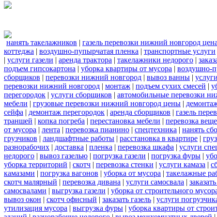
нанять такелажников
|
газель перевозки нижний новгород цен
коттеджа
|
воздушно-пупырчатая пленка
|
транспортные услуги
|
услуги газели
|
аренда трактора
|
такелажники недорого
|
заказ
подъем гипсокартона
|
уборка квартиры от мусора
|
воздушно-п
сборщиков
|
перевозки нижний новгород
|
вывоз ванны
|
услуги
перевозки нижний новгород
|
монтаж
|
подъем сухих смесей
|
у
перегородок
|
услуги сборщиков
|
автомобильные перевозки ни
мебели
|
грузовые перевозки нижний новгород цены
|
демонта
сейфа
|
демонтаж перегородок
|
аренда сборщиков
|
газель пере
траншей
|
копка погреба
|
перестановка мебели
|
перевозка вещ
от мусора
|
лента
|
перевозка пианино
|
спецтехника
|
нанять сб
грузчиков
|
ландшафтные работы
|
расстановка в квартире
|
гру
разнорабочих
|
доставка
|
пленка
|
перевозка шкафа
|
услуги спе
недорого
|
вывоз газелью
|
погрузка газели
|
погрузка фуры
|
уб
уборка территорий
|
скотч
|
перевозка стенки
|
услуги камаза
|
с
камазами
|
погрузка вагонов
|
уборка от мусора
|
такелажные ра
скотч малярный
|
перевозка дивана
|
услуги самосвала
|
заказат
самосвалами
|
выгрузка газели
|
уборка от строительного мусор
вывоз окон
|
скотч офисный
|
заказать газель
|
услуги погрузчик
утилизация мусора
|
выгрузка фуры
|
уборка квартиры от строи
зданий
|
разнорабочие недорого
|
вывоз межкомнатных дверей