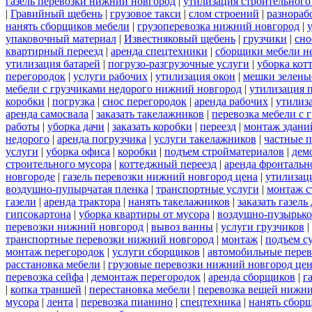
газель перевозки нижний новгород
|
утилизация строительного
|
Гравийный щебень
|
грузовое такси
|
слом строений
|
разнораб
нанять сборщиков мебели
|
грузоперевозка нижний новгород
|
упаковочный материал
|
Известняковый щебень
|
грузчики
|
сно
квартирный переезд
|
аренда спецтехники
|
сборщики мебели н
утилизация батарей
|
погрузо-разгрузочные услуги
|
уборка кот
перегородок
|
услуги рабочих
|
утилизация окон
|
мешки зелены
мебели с грузчиками недорого нижний новгород
|
утилизация 
коробки
|
погрузка
|
снос перегородок
|
аренда рабочих
|
утилиз
аренда самосвала
|
заказать такелажников
|
перевозка мебели с
работы
|
уборка дачи
|
заказать коробки
|
переезд
|
монтаж здани
недорого
|
аренда погрузчика
|
услуги такелажников
|
частные 
услуги
|
уборка офиса
|
коробки
|
подъем стройматериалов
|
дем
строительного мусора
|
коттеджный переезд
|
аренда фронтальн
новгороде
|
газель перевозки нижний новгород цена
|
утилизац
воздушно-пупырчатая пленка
|
транспортные услуги
|
монтаж с
газели
|
аренда трактора
|
нанять такелажников
|
заказать газел
гипсокартона
|
уборка квартиры от мусора
|
воздушно-пузырько
перевозки нижний новгород
|
вывоз ванны
|
услуги грузчиков
|
транспортные перевозки нижний новгород
|
монтаж
|
подъем с
монтаж перегородок
|
услуги сборщиков
|
автомобильные пере
расстановка мебели
|
грузовые перевозки нижний новгород це
перевозка сейфа
|
демонтаж перегородок
|
аренда сборщиков
|
г
|
копка траншей
|
перестановка мебели
|
перевозка вещей нижн
мусора
|
лента
|
перевозка пианино
|
спецтехника
|
нанять сбор