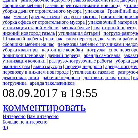
сборщиков мебели
|
газель перевозки нижний новгород
|
утилиз
уборка дачи от строительного мусора
|
упаковка
|
Гравийный ще
рам
|
мешки
|
аренда газели
|
услуги трактора
|
нанять сборщико
уборка офиса от строительного мусора
|
упаковочный материал
утилизация старой мебели
|
мешки белые
|
квартирный переезд
нижний новгород газель
|
утилизация батарей
|
погрузо-разгру
Шлаковый щебень
|
такелаж
|
слом перегородок
|
услуги рабочи
сборщики мебели на час
|
перевозка мебели с грузчиками недо
уборка квартиры
|
картонные коробки
|
погрузка
|
снос перегор
полипропиленовые
|
дачный переезд
|
аренда самосвала
|
заказа
утилизация колонки
|
разгрузо-погрузочные работы
|
уборка да
оконных рам
|
вывоз мусора
|
переезд недорого
|
аренда погрузч
перевозку в нижнем новгороде
|
утилизация газелью
|
разгрузо
демонтаж зданий
|
рабочие недорого
|
доставка до квартиры
|
вы
погрузчика
|
аренда такелажников
08.09.2017 в 19:55
комментировать
Интересно
Вам интересно
Больше не интересно
(
0
)