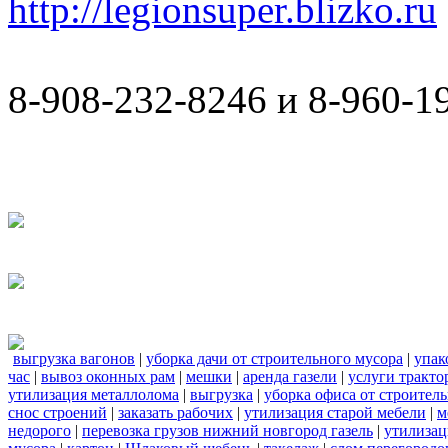
http://legionsuper.blizko.ru
8-908-232-8246 и 8-960-1
выгрузка вагонов
|
уборка дачи от строительного мусора
|
упак
час
|
вывоз оконных рам
|
мешки
|
аренда газели
|
услуги тракто
утилизация металлолома
|
выгрузка
|
уборка офиса от строител
снос строений
|
заказать рабочих
|
утилизация старой мебели
|
м
недорого
|
перевозка грузов нижний новгород газель
|
утилизац