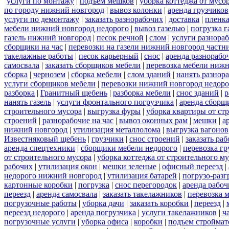
услуги по монтажу
|
подъем мешков
|
уборка коттеджа от мусо
по городу нижний новгород
|
вывоз колонки
|
аренда грузчиков
услуги по демонтажу
|
заказать разнорабочих
|
доставка
|
пленк
мебели нижний новгород недорого
|
вывоз газелью
|
погрузка г
газель нижний новгород
|
песок речной
|
слом
|
услуги разнора
сборщики на час
|
перевозки на газели нижний новгород частн
такелажные работы
|
песок карьерный
|
снос
|
аренда разнорабо
самосвала
|
заказать сборщиков мебели
|
перевозка мебели ниж
сборка
|
чернозем
|
сборка мебели
|
слом зданий
|
нанять разнор
услуги сборщиков мебели
|
перевозки нижний новгород недоро
разборка
|
Гранитный щебень
|
разборка мебели
|
снос зданий
|
р
нанять газель
|
услуги фронтального погрузчика
|
аренда сборщ
строительного мусора
|
выгрузка фуры
|
уборка квартиры от ст
строений
|
разнорабочие на час
|
вывоз оконных рам
|
мешки
|
а
нижний новгород
|
утилизация металлолома
|
выгрузка вагонов
Известняковый щебень
|
грузчики
|
снос строений
|
заказать ра
аренда спецтехники
|
сборщики мебели недорого
|
перевозка гр
от строительного мусора
|
уборка коттеджа от строительного м
рабочих
|
утилизация окон
|
мешки зеленые
|
офисный переезд
|
недорого нижний новгород
|
утилизация батарей
|
погрузо-разг
картонные коробки
|
погрузка
|
снос перегородок
|
аренда рабоч
переезд
|
аренда самосвала
|
заказать такелажников
|
перевозка 
погрузочные работы
|
уборка дачи
|
заказать коробки
|
переезд
|
переезд недорого
|
аренда погрузчика
|
услуги такелажников
|
ч
погрузочные услуги
|
уборка офиса
|
коробки
|
подъем строймат