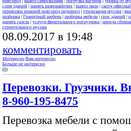
новгород
|
вывоз самосвалами
|
погрузка вагонов
|
уборка от му
слом зданий
|
нанять разнорабочих
|
вывоз окон
|
скотч офисны
перевозки нижний новгород недорого
|
утилизация мусора
|
вы
разборка
|
Гранитный щебень
|
разборка мебели
|
снос зданий
|
р
нанять газель
|
услуги фронтального погрузчика
|
аренда сборщ
строительного мусора
08.09.2017 в 19:48
комментировать
Интересно
Вам интересно
Больше не интересно
(
0
)
Перевозки. Грузчики. В
8-960-195-8475
Перевозка мебели с помо