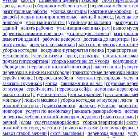
мусора
|
картон
|
Шлаковый щебень
|
такелаж
|
слом перегородо
аренда камаза
|
сборщики мебели на час
|
перевозка мебели с г
разгрузочные работы
|
уборка квартиры
|
картонные коробки
|
п
дверей
|
мешки полипропиленовые
|
дачный переезд
|
аренда са
новгород
|
утилизация плиты
|
утилизация колонки
|
разгрузо-п
зданий
|
нанять рабочих
|
утилизация оконных рам
|
вывоз мусо
перевозки нижний новгород
|
утилизация газелью
|
разгрузо-по
демонтаж зданий
|
рабочие недорого
|
доставка до квартиры
|
вы
погрузчика
|
аренда такелажников
|
заказать перевозку в нижне
уборка коттеджа
|
воздушно-пупырчатая пленка
|
транспортные
металлолома
|
услуги газели
|
аренда трактора
|
нанять такелаж
подъем гипсокартона
|
уборка квартиры от мусора
|
воздушно-п
сборщиков
|
перевозки нижний новгород
|
вывоз ванны
|
услуги
перевозки в нижнем новгороде
|
транспортные перевозки нижн
стрейч пленка
|
перевозка мебели
|
монтаж перегородок
|
услуг
заказать грузчиков
|
копка
|
такелажники на час
|
грузовые пере
от мусора
|
стрейч лента
|
перевозка сейфа
|
демонтаж перегоро
вывоз плиты
|
грузчики на час
|
копка траншей
|
расстановка ме
монтажу
|
подъем мешков
|
уборка коттеджа от мусора
|
лента
|
п
нижний новгород
|
вывоз колонки
|
аренда грузчиков
|
копка по
новгород
|
услуги по демонтажу
|
заказать разнорабочих
|
доста
перевозка мебели нижний новгород недорого
|
вывоз газелью
|
речной
|
слом
|
услуги разнорабочих
|
уборка территорий
|
скотч
нижний новгород частники
|
вывоз камазами
|
погрузка фуры
|
вывоз старой мебели
|
скотч малярный
|
перевозка дивана
|
услу