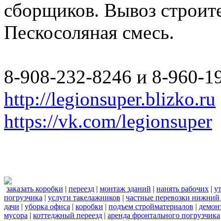
сборщиков. Вывоз строите
Пескосоляная смесь.
8-908-232-8246 и 8-960-1
http://legionsuper.blizko.ru
https://vk.com/legionsuper
заказать коробки
|
переезд
|
монтаж зданий
|
нанять рабочих
|
у
погрузчика
|
услуги такелажников
|
частные перевозки нижний
дачи
|
уборка офиса
|
коробки
|
подъем стройматериалов
|
демон
мусора
|
коттеджный переезд
|
аренда фронтального погрузчика