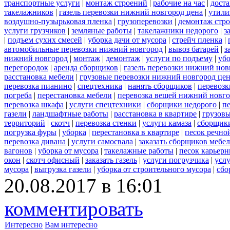
транспортные услуги
|
монтаж строений
|
рабочие на час
|
доста
такелажников
|
газель перевозки нижний новгород цена
|
утили
воздушно-пузырьковая пленка
|
грузоперевозки
|
демонтаж стр
услуги грузчиков
|
земляные работы
|
такелажники недорого
|
з
|
подъем сухих смесей
|
уборка дачи от мусора
|
стрейч пленка
|
автомобильные перевозки нижний новгород
|
вывоз батарей
|
з
нижний новгород
|
монтаж
|
демонтаж
|
услуги по подъему
|
убо
перегородок
|
аренда сборщиков
|
газель перевозки нижний нов
расстановка мебели
|
грузовые перевозки нижний новгород це
перевозка пианино
|
спецтехника
|
нанять сборщиков
|
перевозк
погреба
|
перестановка мебели
|
перевозка вещей нижний новг
перевозка шкафа
|
услуги спецтехники
|
сборщики недорого
|
п
газели
|
ландшафтные работы
|
расстановка в квартире
|
грузовы
территорий
|
скотч
|
перевозка стенки
|
услуги камаза
|
сборщики
погрузка фуры
|
уборка
|
перестановка в квартире
|
песок речно
перевозка дивана
|
услуги самосвала
|
заказать сборщиков мебе
вагонов
|
уборка от мусора
|
такелажные работы
|
песок карьер
окон
|
скотч офисный
|
заказать газель
|
услуги погрузчика
|
усл
мусора
|
выгрузка газели
|
уборка от строительного мусора
|
сбо
20.08.2017 в 16:01
комментировать
Интересно
Вам интересно