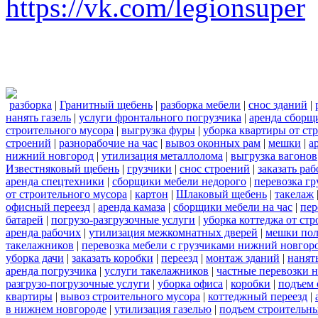
https://vk.com/legionsuper
разборка
|
Гранитный щебень
|
разборка мебели
|
снос зданий
|
нанять газель
|
услуги фронтального погрузчика
|
аренда сборщ
строительного мусора
|
выгрузка фуры
|
уборка квартиры от ст
строений
|
разнорабочие на час
|
вывоз оконных рам
|
мешки
|
а
нижний новгород
|
утилизация металлолома
|
выгрузка вагонов
Известняковый щебень
|
грузчики
|
снос строений
|
заказать ра
аренда спецтехники
|
сборщики мебели недорого
|
перевозка гр
от строительного мусора
|
картон
|
Шлаковый щебень
|
такелаж
офисный переезд
|
аренда камаза
|
сборщики мебели на час
|
пер
батарей
|
погрузо-разгрузочные услуги
|
уборка коттеджа от ст
аренда рабочих
|
утилизация межкомнатных дверей
|
мешки по
такелажников
|
перевозка мебели с грузчиками нижний новгор
уборка дачи
|
заказать коробки
|
переезд
|
монтаж зданий
|
нанят
аренда погрузчика
|
услуги такелажников
|
частные перевозки 
разгрузо-погрузочные услуги
|
уборка офиса
|
коробки
|
подъем 
квартиры
|
вывоз строительного мусора
|
коттеджный переезд
|
в нижнем новгороде
|
утилизация газелью
|
подъем строительн