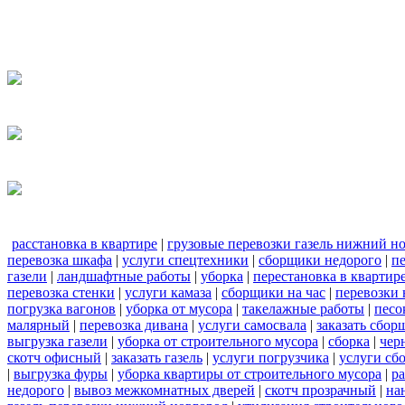
расстановка в квартире
|
грузовые перевозки газель нижний н
перевозка шкафа
|
услуги спецтехники
|
сборщики недорого
|
п
газели
|
ландшафтные работы
|
уборка
|
перестановка в квартир
перевозка стенки
|
услуги камаза
|
сборщики на час
|
перевозки 
погрузка вагонов
|
уборка от мусора
|
такелажные работы
|
песо
малярный
|
перевозка дивана
|
услуги самосвала
|
заказать сбор
выгрузка газели
|
уборка от строительного мусора
|
сборка
|
чер
скотч офисный
|
заказать газель
|
услуги погрузчика
|
услуги сб
|
выгрузка фуры
|
уборка квартиры от строительного мусора
|
ра
недорого
|
вывоз межкомнатных дверей
|
скотч прозрачный
|
на