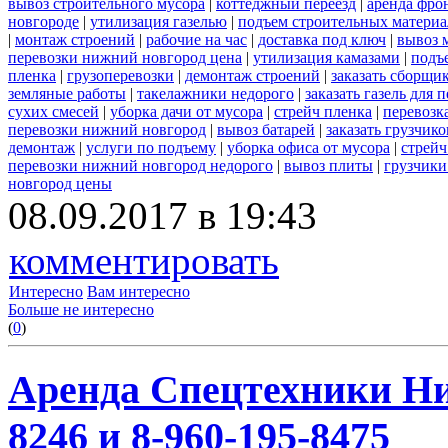
вывоз строительного мусора
|
коттеджный переезд
|
аренда фро
новгороде
|
утилизация газелью
|
подъем строительных материа
|
монтаж строений
|
рабочие на час
|
доставка под ключ
|
вывоз 
перевозки нижний новгород цена
|
утилизация камазами
|
подъ
пленка
|
грузоперевозки
|
демонтаж строений
|
заказать сборщи
земляные работы
|
такелажники недорого
|
заказать газель для
сухих смесей
|
уборка дачи от мусора
|
стрейч пленка
|
перевозк
перевозки нижний новгород
|
вывоз батарей
|
заказать грузчико
демонтаж
|
услуги по подъему
|
уборка офиса от мусора
|
стрейч
перевозки нижний новгород недорого
|
вывоз плиты
|
грузчики
новгород цены
08.09.2017 в 19:43
комментировать
Интересно
Вам интересно
Больше не интересно
(
0
)
Аренда Спецтехники Ни
8246 и 8-960-195-8475