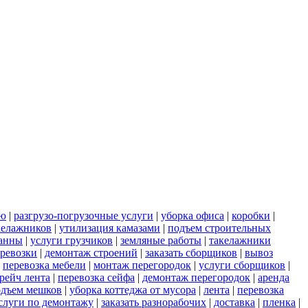
ью
|
разгрузо-погрузочные услуги
|
уборка офиса
|
коробки
|
келажников
|
утилизация камазами
|
подъем строительных
ванны
|
услуги грузчиков
|
земляные работы
|
такелажники
еревозки
|
демонтаж строений
|
заказать сборщиков
|
вывоз
|
перевозка мебели
|
монтаж перегородок
|
услуги сборщиков
|
рейч лента
|
перевозка сейфа
|
демонтаж перегородок
|
аренда
одъем мешков
|
уборка коттеджа от мусора
|
лента
|
перевозка
слуги по демонтажу
|
заказать разнорабочих
|
доставка
|
пленка
|