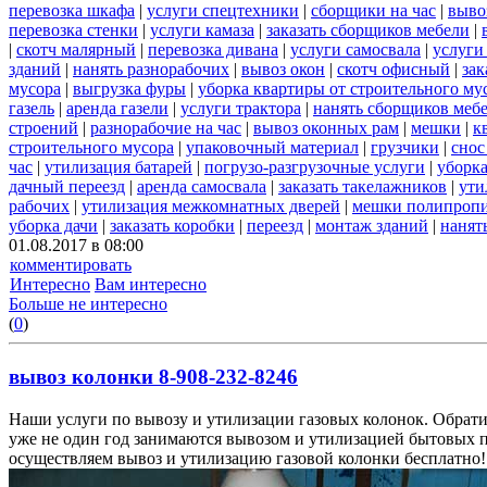
перевозка шкафа
|
услуги спецтехники
|
сборщики на час
|
выво
перевозка стенки
|
услуги камаза
|
заказать сборщиков мебели
|
|
скотч малярный
|
перевозка дивана
|
услуги самосвала
|
услуги
зданий
|
нанять разнорабочих
|
вывоз окон
|
скотч офисный
|
зак
мусора
|
выгрузка фуры
|
уборка квартиры от строительного му
газель
|
аренда газели
|
услуги трактора
|
нанять сборщиков меб
строений
|
разнорабочие на час
|
вывоз оконных рам
|
мешки
|
к
строительного мусора
|
упаковочный материал
|
грузчики
|
снос
час
|
утилизация батарей
|
погрузо-разгрузочные услуги
|
уборка
дачный переезд
|
аренда самосвала
|
заказать такелажников
|
ути
рабочих
|
утилизация межкомнатных дверей
|
мешки полипроп
уборка дачи
|
заказать коробки
|
переезд
|
монтаж зданий
|
нанят
01.08.2017 в 08:00
комментировать
Интересно
Вам интересно
Больше не интересно
(
0
)
вывоз колонки 8-908-232-8246
Наши услуги по вывозу и утилизации газовых колонок. Обрати
уже не один год занимаются вывозом и утилизацией бытовых 
осуществляем вывоз и утилизацию газовой колонки бесплатно!