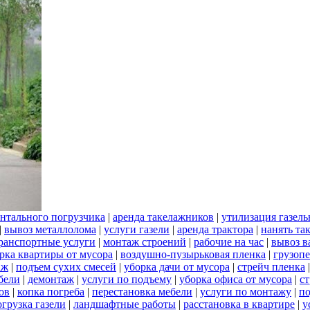
нтального погрузчика
|
аренда такелажников
|
утилизация газел
|
вывоз металлолома
|
услуги газели
|
аренда трактора
|
нанять та
ранспортные услуги
|
монтаж строений
|
рабочие на час
|
вывоз 
рка квартиры от мусора
|
воздушно-пузырьковая пленка
|
грузоп
аж
|
подъем сухих смесей
|
уборка дачи от мусора
|
стрейч пленка
бели
|
демонтаж
|
услуги по подъему
|
уборка офиса от мусора
|
ст
ов
|
копка погреба
|
перестановка мебели
|
услуги по монтажу
|
п
огрузка газели
|
ландшафтные работы
|
расстановка в квартире
|
у