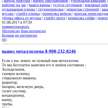
|
аренда трактора
|
нанять такелажников
|
утилизация камазами
рабочие на час
|
вывоз ванны
|
услуги грузчиков
|
земляные раб
пузырьковая пленка
|
грузоперевозки
|
демонтаж строений
|
зак
мусора
|
стрейч пленка
|
перевозка мебели
|
монтаж перегородо
уборка офиса от мусора
|
стрейч лента
|
перевозка сейфа
|
демон
01.08.2017 в 07:50
комментировать
Интересно
Вам интересно
Больше не интересно
(
0
)
вывоз металлолома 8-908-232-8246
Если у вас лежит, не нужный вам металлолом.
То мы Бесплатно вывезем его в любом состоянии :
Холодильник,
газовую колонку,
стиральную машину,
радиатор,
батареи, железную дверь,
сплит систему,
кондиционер,
ванну,
трубы,