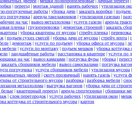
комнатных дверей
|
мешки полипропиленовые
|
дачный переезд
робки
|
переезд
|
монтаж зданий
|
нанять рабочих
|
утилизация ок
узо-погрузочные работы
|
уборка дачи
|
заказать коробки
|
подъем 
ого погрузчика
|
аренда такелажников
|
утилизация газелью
|
раз
рабочие на час
|
вывоз металлолома
|
услуги газели
|
аренда тракт
овая пленка
|
грузоперевозки
|
демонтаж строений
|
заказать сб
окартона
|
уборка квартиры от мусора
|
стрейч пленка
|
перевозка
аж
|
подъем сухих смесей
|
уборка дачи от мусора
|
стрейч лента
|
бели
|
демонтаж
|
услуги по подъему
|
уборка офиса от мусора
|
л
а мебели
|
услуги по монтажу
|
подъем мешков
|
уборка коттеджа 
зели
|
ландшафтные работы
|
расстановка в квартире
|
услуги по 
борщики на час
|
вывоз камазами
|
погрузка фуры
|
уборка
|
перес
|
заказать сборщиков мебели
|
вывоз самосвалами
|
погрузка ваго
луги погрузчика
|
услуги сборщиков мебели
|
утилизация мусора
ежкомнатных дверей
|
скотч прозрачный
|
нанять газель
|
услуги ф
ртиры от строительного мусора
|
разборка
|
разборка мебели
|
сно
лизация металлолома
|
выгрузка вагонов
|
уборка дачи от строит
 белые
|
квартирный переезд
|
аренда спецтехники
|
сборщики ме
лаж
|
слом перегородок
|
услуги рабочих
|
утилизация окон
|
мешк
рка коттеджа от строительного мусора
|
картон