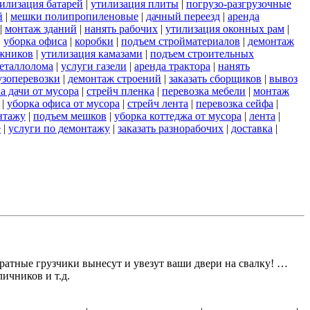
илизация батарей
|
утилизация плиты
|
погрузо-разгрузочные
й
|
мешки полипропиленовые
|
дачный переезд
|
аренда
|
монтаж зданий
|
нанять рабочих
|
утилизация оконных рам
|
|
уборка офиса
|
коробки
|
подъем стройматериалов
|
демонтаж
ажников
|
утилизация камазами
|
подъем строительных
еталлолома
|
услуги газели
|
аренда трактора
|
нанять
узоперевозки
|
демонтаж строений
|
заказать сборщиков
|
вывоз
а дачи от мусора
|
стрейч пленка
|
перевозка мебели
|
монтаж
|
уборка офиса от мусора
|
стрейч лента
|
перевозка сейфа
|
нтажу
|
подъем мешков
|
уборка коттеджа от мусора
|
лента
|
е
|
услуги по демонтажу
|
заказать разнорабочих
|
доставка
|
атные грузчики вынесут и увезут ваши двери на свалку! …
ичников и т.д.