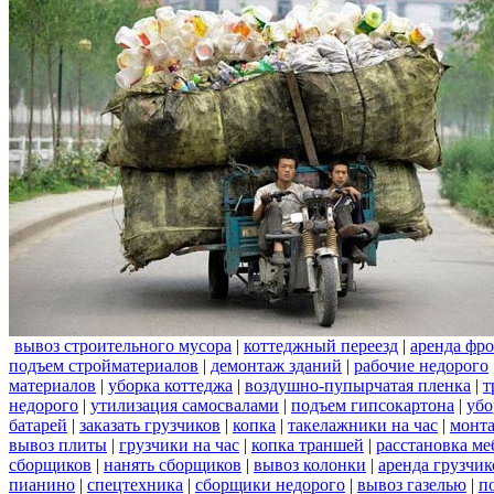
вывоз строительного мусора
|
коттеджный переезд
|
аренда фро
подъем стройматериалов
|
демонтаж зданий
|
рабочие недорого
материалов
|
уборка коттеджа
|
воздушно-пупырчатая пленка
|
т
недорого
|
утилизация самосвалами
|
подъем гипсокартона
|
убо
батарей
|
заказать грузчиков
|
копка
|
такелажники на час
|
монт
вывоз плиты
|
грузчики на час
|
копка траншей
|
расстановка ме
сборщиков
|
нанять сборщиков
|
вывоз колонки
|
аренда грузчик
пианино
|
спецтехника
|
сборщики недорого
|
вывоз газелью
|
п