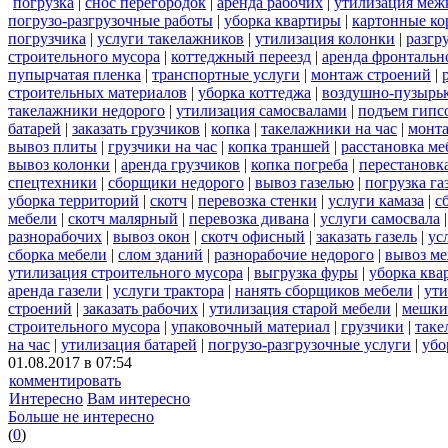
погрузка
|
снос перегородок
|
аренда рабочих
|
утилизация меж
погрузо-разгрузочные работы
|
уборка квартиры
|
картонные ко
погрузчика
|
услуги такелажников
|
утилизация колонки
|
разгр
строительного мусора
|
коттеджный переезд
|
аренда фронтальн
пупырчатая пленка
|
транспортные услуги
|
монтаж строений
|
строительных материалов
|
уборка коттеджа
|
воздушно-пузырьк
такелажники недорого
|
утилизация самосвалами
|
подъем гипс
батарей
|
заказать грузчиков
|
копка
|
такелажники на час
|
монт
вывоз плиты
|
грузчики на час
|
копка траншей
|
расстановка ме
вывоз колонки
|
аренда грузчиков
|
копка погреба
|
перестановк
спецтехники
|
сборщики недорого
|
вывоз газелью
|
погрузка га
уборка территорий
|
скотч
|
перевозка стенки
|
услуги камаза
|
с
мебели
|
скотч малярный
|
перевозка дивана
|
услуги самосвала
разнорабочих
|
вывоз окон
|
скотч офисный
|
заказать газель
|
ус
сборка мебели
|
слом зданий
|
разнорабочие недорого
|
вывоз м
утилизация строительного мусора
|
выгрузка фуры
|
уборка ква
аренда газели
|
услуги трактора
|
нанять сборщиков мебели
|
ути
строений
|
заказать рабочих
|
утилизация старой мебели
|
мешки
строительного мусора
|
упаковочный материал
|
грузчики
|
таке
на час
|
утилизация батарей
|
погрузо-разгрузочные услуги
|
убо
01.08.2017 в 07:54
комментировать
Интересно
Вам интересно
Больше не интересно
(
0
)