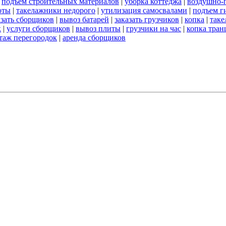
|
подъем строительных материалов
|
уборка коттеджа
|
воздушно-
оты
|
такелажники недорого
|
утилизация самосвалами
|
подъем г
азать сборщиков
|
вывоз батарей
|
заказать грузчиков
|
копка
|
таке
к
|
услуги сборщиков
|
вывоз плиты
|
грузчики на час
|
копка тра
таж перегородок
|
аренда сборщиков