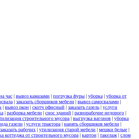
на час
|
вывоз камазами
|
погрузка фуры
|
уборка
|
уборка от
освала
|
заказать сборщиков мебели
|
вывоз самосвалами
|
х
|
вывоз окон
|
скотч офисный
|
заказать газель
|
услуги
ка
|
разборка мебели
|
снос зданий
|
разнорабочие недорого
|
тилизация строительного мусора
|
выгрузка вагонов
|
уборка
енда газели
|
услуги трактора
|
нанять сборщиков мебели
|
заказать рабочих
|
утилизация старой мебели
|
мешки белые
|
ка коттеджа от строительного мусора
|
картон
|
такелаж
|
слом