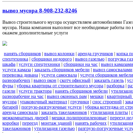
вывоз мусора 8-908-232-8246
Вывоз строительного мусора осуществляем автомобилями Газель
мусора. Наша компания выполнит все необходимые работы по в
окажем дополнительные услуги
нанять сборщиков
|
вывоз колонки
|
аренда грузчиков
|
копка п
спецтехника
|
сборщики недорого
|
вывоз газелью
|
погрузка га
шкафа
|
услуги спецтехники
|
сборщики на час
|
вывоз камазам
услуги камаза
|
заказать сборщиков мебели
|
вывоз самосвалами
перевозка дивана
|
услуги самосвала
|
услуги сборщиков мебел
разнорабочих
|
вывоз окон
|
скотч офисный
|
заказать газель
|
ус
фуры
|
уборка квартиры от строительного мусора
|
разборка
|
ра
газели
|
услуги трактора
|
нанять сборщиков мебели
|
утилизаци
разнорабочие на час
|
вывоз оконных рам
|
мешки
|
квартирный 
мусора
|
упаковочный материал
|
грузчики
|
снос строений
|
зак
батарей
|
погрузо-разгрузочные услуги
|
уборка коттеджа от ст
аренда самосвала
|
заказать такелажников
|
утилизация плиты
|
межкомнатных дверей
|
мешки полипропиленовые
|
переезд не
коробки
|
переезд
|
монтаж зданий
|
нанять рабочих
|
утилизаци
такелажников
|
утилизация газелью
|
разгрузо-погрузочные усл