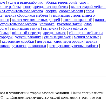
лом
|
услуги разнорабочих
|
уборка территорий
|
скотч
|
жные работы
|
снос
|
аренда разнорабочих
|
вывоз старой мебели
а от строительного мусора
|
сборка
|
сборка мебели
|
слом
ка
|
аренда сборщиков мебели
|
утилизация строительного
орого
|
вывоз межкомнатных дверей
|
скотч прозрачный
|
нанять
 строительного мусора
|
упаковка
|
грузовое такси
|
слом
рого
|
утилизация ванны
|
выгрузка
|
уборка офиса от
белые
|
офисный переезд
|
аренда камаза
|
сборщики мебели на
городок
|
услуги рабочих
|
утилизация окон
|
мешки зеленые
|
|
картонные коробки
|
погрузка
|
снос перегородок
|
аренда
жников
|
утилизация колонки
|
разгрузо-погрузочные работы
|
воза и утилизации старой газовой колонки. Наши специалисты
 РФ. … Главное преимущество нашей компании в том, что мы