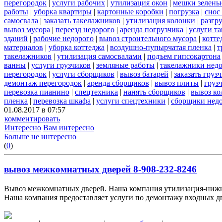
перегородок
|
услуги рабочих
|
утилизация окон
|
мешки зелены
работы
|
уборка квартиры
|
картонные коробки
|
погрузка
|
снос
самосвала
|
заказать такелажников
|
утилизация колонки
|
разгр
вывоз мусора
|
переезд недорого
|
аренда погрузчика
|
услуги т
зданий
|
рабочие недорого
|
вывоз строительного мусора
|
котте
материалов
|
уборка коттеджа
|
воздушно-пупырчатая пленка
|
т
такелажников
|
утилизация самосвалами
|
подъем гипсокартона
ванны
|
услуги грузчиков
|
земляные работы
|
такелажники нед
перегородок
|
услуги сборщиков
|
вывоз батарей
|
заказать груз
демонтаж перегородок
|
аренда сборщиков
|
вывоз плиты
|
груз
перевозка пианино
|
спецтехника
|
нанять сборщиков
|
вывоз ко
пленка
|
перевозка шкафа
|
услуги спецтехники
|
сборщики нед
01.08.2017 в 07:57
комментировать
Интересно
Вам интересно
Больше не интересно
(
0
)
вывоз межкомнатных дверей 8-908-232-8246
Вывоз межкомнатных дверей. Наша компания утилизация-нижни
Наша компания предоставляет услуги по демонтажу входных две