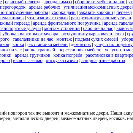
е
|
офисный переезд
|
аренда камаза
|
сборщики мебели на час
|
ут
 перегородок
|
аренда рабочих
|
утилизация межкомнатных двере
узо-погрузочные работы
|
уборка дачи
|
заказать коробки
|
переезд
акелажников
|
утилизация газелью
|
разгрузо-погрузочные услуги
джный переезд
|
аренда фронтального погрузчика
|
аренда такел
ранспортные услуги
|
монтаж строений
|
рабочие на час
|
вывоз м
|
уборка квартиры от мусора
|
воздушно-пузырьковая пленка
|
гр
орого
|
такелажники на час
|
монтаж
|
подъем сухих смесей
|
уборк
чиков
|
копка
|
расстановка мебели
|
демонтаж
|
услуги по подъему
чики на час
|
копка траншей
|
перестановка мебели
|
услуги по мо
лонки
|
аренда грузчиков
|
копка погреба
|
расстановка в квартир
орого
|
вывоз газелью
|
погрузка газели
|
ландшафтные работы
й новгород так же вывозит и межкомнатные двери. Наши аккур
рей, металлических дверей, межкомнатных дверей, косяков, нал