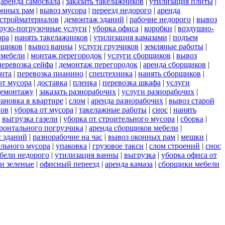
|
аренда самосвала
|
заказать такелажников
|
утилизация плиты
|
онных рам
|
вывоз мусора
|
переезд недорого
|
аренда
стройматериалов
|
демонтаж зданий
|
рабочие недорого
|
вывоз
грузо-погрузочные услуги
|
уборка офиса
|
коробки
|
воздушно-
ора
|
нанять такелажников
|
утилизация камазами
|
подъем
орщиков
|
вывоз ванны
|
услуги грузчиков
|
земляные работы
|
 мебели
|
монтаж перегородок
|
услуги сборщиков
|
вывоз
перевозка сейфа
|
демонтаж перегородок
|
аренда сборщиков
|
ента
|
перевозка пианино
|
спецтехника
|
нанять сборщиков
|
от мусора
|
доставка
|
пленка
|
перевозка шкафа
|
услуги
демонтажу
|
заказать разнорабочих
|
услуги разнорабочих
|
тановка в квартире
|
слом
|
аренда разнорабочих
|
вывоз старой
нов
|
уборка от мусора
|
такелажные работы
|
снос
|
нанять
|
выгрузка газели
|
уборка от строительного мусора
|
сборка
|
ронтального погрузчика
|
аренда сборщиков мебели
|
с зданий
|
разнорабочие на час
|
вывоз оконных рам
|
мешки
|
ельного мусора
|
упаковка
|
грузовое такси
|
слом строений
|
снос
бели недорого
|
утилизация ванны
|
выгрузка
|
уборка офиса от
и зеленые
|
офисный переезд
|
аренда камаза
|
сборщики мебели