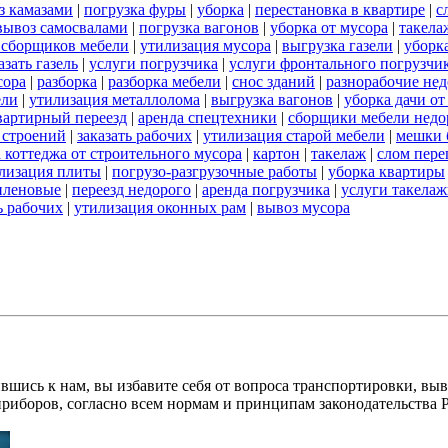
з камазами
|
погрузка фуры
|
уборка
|
перестановка в квартире
|
с
вывоз самосвалами
|
погрузка вагонов
|
уборка от мусора
|
такела
 сборщиков мебели
|
утилизация мусора
|
выгрузка газели
|
уборк
азать газель
|
услуги погрузчика
|
услуги фронтального погрузчи
сора
|
разборка
|
разборка мебели
|
снос зданий
|
разнорабочие нед
ели
|
утилизация металлолома
|
выгрузка вагонов
|
уборка дачи от
вартирный переезд
|
аренда спецтехники
|
сборщики мебели недо
 строений
|
заказать рабочих
|
утилизация старой мебели
|
мешки 
 коттеджа от строительного мусора
|
картон
|
такелаж
|
слом пере
лизация плиты
|
погрузо-разгрузочные работы
|
уборка квартиры
иленовые
|
переезд недорого
|
аренда погрузчика
|
услуги такела
ь рабочих
|
утилизация оконных рам
|
вывоз мусора
вшись к нам, вы избавите себя от вопроса транспортировки, вы
приборов, согласно всем нормам и принципам законодательства