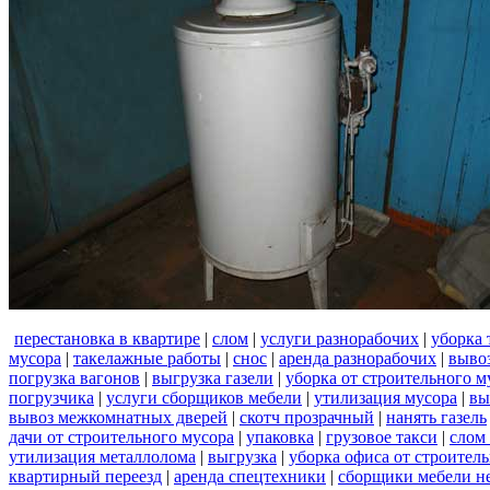
перестановка в квартире
|
слом
|
услуги разнорабочих
|
уборка 
мусора
|
такелажные работы
|
снос
|
аренда разнорабочих
|
вывоз
погрузка вагонов
|
выгрузка газели
|
уборка от строительного м
погрузчика
|
услуги сборщиков мебели
|
утилизация мусора
|
вы
вывоз межкомнатных дверей
|
скотч прозрачный
|
нанять газель
дачи от строительного мусора
|
упаковка
|
грузовое такси
|
слом
утилизация металлолома
|
выгрузка
|
уборка офиса от строител
квартирный переезд
|
аренда спецтехники
|
сборщики мебели н