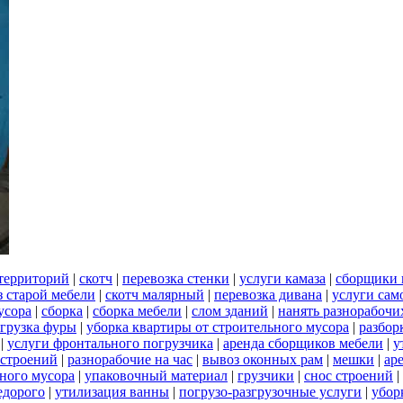
территорий
|
скотч
|
перевозка стенки
|
услуги камаза
|
сборщики 
 старой мебели
|
скотч малярный
|
перевозка дивана
|
услуги сам
усора
|
сборка
|
сборка мебели
|
слом зданий
|
нанять разнорабочи
грузка фуры
|
уборка квартиры от строительного мусора
|
разбор
|
услуги фронтального погрузчика
|
аренда сборщиков мебели
|
у
 строений
|
разнорабочие на час
|
вывоз оконных рам
|
мешки
|
ар
ьного мусора
|
упаковочный материал
|
грузчики
|
снос строений
|
едорого
|
утилизация ванны
|
погрузо-разгрузочные услуги
|
убор