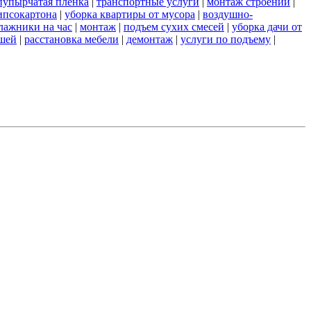
пупырчатая пленка
|
транспортные услуги
|
монтаж строений
|
ипсокартона
|
уборка квартиры от мусора
|
воздушно-
лажники на час
|
монтаж
|
подъем сухих смесей
|
уборка дачи от
ншей
|
расстановка мебели
|
демонтаж
|
услуги по подъему
|