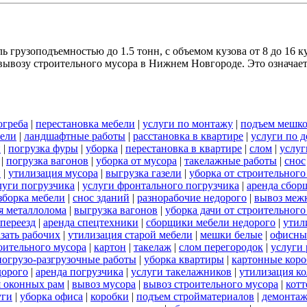
 грузоподъемностью до 1.5 тонн, с объемом кузова от 8 до 16 к
ывозу строительного мусора в Нижнем Новгороде. Это означает,
огреба
|
перестановка мебели
|
услуги по монтажу
|
подъем мешк
зели
|
ландшафтные работы
|
расстановка в квартире
|
услуги по 
и
|
погрузка фуры
|
уборка
|
перестановка в квартире
|
слом
|
услуг
|
погрузка вагонов
|
уборка от мусора
|
такелажные работы
|
снос
и
|
утилизация мусора
|
выгрузка газели
|
уборка от строительного
луги погрузчика
|
услуги фронтального погрузчика
|
аренда сбор
зборка мебели
|
снос зданий
|
разнорабочие недорого
|
вывоз меж
я металлолома
|
выгрузка вагонов
|
уборка дачи от строительного
переезд
|
аренда спецтехники
|
сборщики мебели недорого
|
утил
азать рабочих
|
утилизация старой мебели
|
мешки белые
|
офисны
роительного мусора
|
картон
|
такелаж
|
слом перегородок
|
услуги
погрузо-разгрузочные работы
|
уборка квартиры
|
картонные кор
дорого
|
аренда погрузчика
|
услуги такелажников
|
утилизация к
я оконных рам
|
вывоз мусора
|
вывоз строительного мусора
|
кот
уги
|
уборка офиса
|
коробки
|
подъем стройматериалов
|
демонтаж