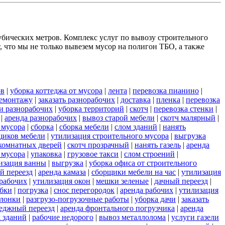
убических метров. Комплекс услуг по вывозу строительного
 что мы не только вывезем мусор на полигон ТБО, а также
ов
|
уборка коттеджа от мусора
|
лента
|
перевозка пианино
|
демонтажу
|
заказать разнорабочих
|
доставка
|
пленка
|
перевозка
и разнорабочих
|
уборка территорий
|
скотч
|
перевозка стенки
|
|
аренда разнорабочих
|
вывоз старой мебели
|
скотч малярный
|
 мусора
|
сборка
|
сборка мебели
|
слом зданий
|
нанять
щиков мебели
|
утилизация строительного мусора
|
выгрузка
комнатных дверей
|
скотч прозрачный
|
нанять газель
|
аренда
 мусора
|
упаковка
|
грузовое такси
|
слом строений
|
изация ванны
|
выгрузка
|
уборка офиса от строительного
й переезд
|
аренда камаза
|
сборщики мебели на час
|
утилизация
 рабочих
|
утилизация окон
|
мешки зеленые
|
дачный переезд
|
обки
|
погрузка
|
снос перегородок
|
аренда рабочих
|
утилизация
олонки
|
разгрузо-погрузочные работы
|
уборка дачи
|
заказать
теджный переезд
|
аренда фронтального погрузчика
|
аренда
 зданий
|
рабочие недорого
|
вывоз металлолома
|
услуги газели