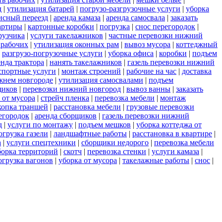
д
|
утилизация батарей
|
погрузо-разгрузочные услуги
|
уборка
исный переезд
|
аренда камаза
|
аренда самосвала
|
заказать
артиры
|
картонные коробки
|
погрузка
|
снос перегородок
|
рузчика
|
услуги такелажников
|
частные перевозки нижний
 рабочих
|
утилизация оконных рам
|
вывоз мусора
|
коттеджный
|
разгрузо-погрузочные услуги
|
уборка офиса
|
коробки
|
подъем
енда трактора
|
нанять такелажников
|
газель перевозки нижний
спортные услуги
|
монтаж строений
|
рабочие на час
|
доставка
ижнем новгороде
|
утилизация самосвалами
|
подъем
щиков
|
перевозки нижний новгород
|
вывоз ванны
|
заказать
 от мусора
|
стрейч пленка
|
перевозка мебели
|
монтаж
копка траншей
|
расстановка мебели
|
грузовые перевозки
егородок
|
аренда сборщиков
|
газель перевозки нижний
д
|
услуги по монтажу
|
подъем мешков
|
уборка коттеджа от
огрузка газели
|
ландшафтные работы
|
расстановка в квартире
|
а
|
услуги спецтехники
|
сборщики недорого
|
перевозка мебели
борка территорий
|
скотч
|
перевозка стенки
|
услуги камаза
|
огрузка вагонов
|
уборка от мусора
|
такелажные работы
|
снос
|