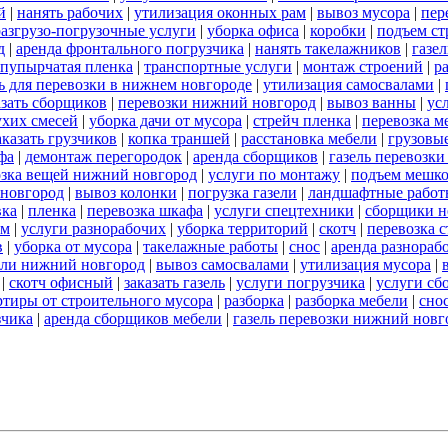
й
|
нанять рабочих
|
утилизация оконных рам
|
вывоз мусора
|
пер
разгрузо-погрузочные услуги
|
уборка офиса
|
коробки
|
подъем ст
д
|
аренда фронтального погрузчика
|
нанять такелажников
|
газе
пупырчатая пленка
|
транспортные услуги
|
монтаж строений
|
р
ль для перевозки в нижнем новгороде
|
утилизация самосвалами
|
азать сборщиков
|
перевозки нижний новгород
|
вывоз ванны
|
ус
ухих смесей
|
уборка дачи от мусора
|
стрейч пленка
|
перевозка м
аказать грузчиков
|
копка траншей
|
расстановка мебели
|
грузовы
фа
|
демонтаж перегородок
|
аренда сборщиков
|
газель перевозк
озка вещей нижний новгород
|
услуги по монтажу
|
подъем мешк
 новгород
|
вывоз колонки
|
погрузка газели
|
ландшафтные работ
вка
|
пленка
|
перевозка шкафа
|
услуги спецтехники
|
сборщики н
ом
|
услуги разнорабочих
|
уборка территорий
|
скотч
|
перевозка 
в
|
уборка от мусора
|
такелажные работы
|
снос
|
аренда разнораб
ели нижний новгород
|
вывоз самосвалами
|
утилизация мусора
|
|
скотч офисный
|
заказать газель
|
услуги погрузчика
|
услуги сб
ртиры от строительного мусора
|
разборка
|
разборка мебели
|
сно
зчика
|
аренда сборщиков мебели
|
газель перевозки нижний новг