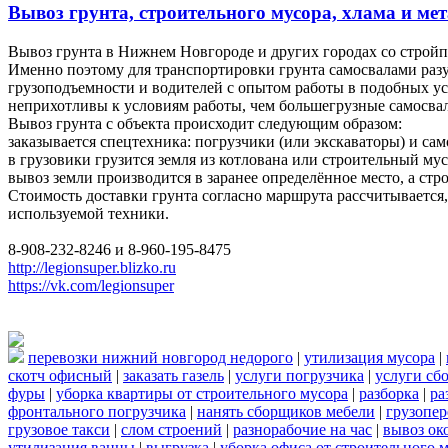
Вывоз грунта, строительного мусора, хлама и мет
Вывоз грунта в Нижнем Новгороде и других городах со строй
Именно поэтому для транспортировки грунта самосвалами разу
грузоподъемности и водителей с опытом работы в подобных у
неприхотливы к условиям работы, чем большегрузные самосвал
Вывоз грунта с объекта происходит следующим образом:
заказывается спецтехника: погрузчики (или экскаваторы) и сам
в грузовики грузится земля из котлована или строительный мус
вывоз земли производится в заранее определённое место, а ст
Стоимость доставки грунта согласно маршрута рассчитывается, 
используемой техники.
8-908-232-8246 и 8-960-195-8475
http://legionsuper.blizko.ru
https://vk.com/legionsuper
перевозки нижний новгород недорого
|
утилизация мусора
|
скотч офисный
|
заказать газель
|
услуги погрузчика
|
услуги сб
фуры
|
уборка квартиры от строительного мусора
|
разборка
|
ра
фронтального погрузчика
|
нанять сборщиков мебели
|
грузопе
грузовое такси
|
слом строений
|
разнорабочие на час
|
вывоз ок
утилизация ванны
|
выгрузка
|
уборка офиса от строительного 