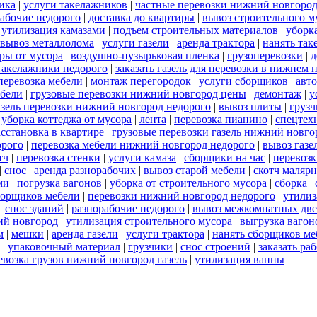
ика
|
услуги такелажников
|
частные перевозки нижний новгоро
абочие недорого
|
доставка до квартиры
|
вывоз строительного м
|
утилизация камазами
|
подъем строительных материалов
|
уборк
вывоз металлолома
|
услуги газели
|
аренда трактора
|
нанять так
ры от мусора
|
воздушно-пузырьковая пленка
|
грузоперевозки
|
д
такелажники недорого
|
заказать газель для перевозки в нижнем 
перевозка мебели
|
монтаж перегородок
|
услуги сборщиков
|
авт
ебели
|
грузовые перевозки нижний новгород цены
|
демонтаж
|
у
азель перевозки нижний новгород недорого
|
вывоз плиты
|
грузч
|
уборка коттеджа от мусора
|
лента
|
перевозка пианино
|
спецтех
асстановка в квартире
|
грузовые перевозки газель нижний новго
орого
|
перевозка мебели нижний новгород недорого
|
вывоз газе
тч
|
перевозка стенки
|
услуги камаза
|
сборщики на час
|
перевозк
|
снос
|
аренда разнорабочих
|
вывоз старой мебели
|
скотч маляр
ми
|
погрузка вагонов
|
уборка от строительного мусора
|
сборка
|
борщиков мебели
|
перевозки нижний новгород недорого
|
утилиз
|
снос зданий
|
разнорабочие недорого
|
вывоз межкомнатных две
ий новгород
|
утилизация строительного мусора
|
выгрузка вагон
м
|
мешки
|
аренда газели
|
услуги трактора
|
нанять сборщиков ме
|
упаковочный материал
|
грузчики
|
снос строений
|
заказать ра
евозка грузов нижний новгород газель
|
утилизация ванны