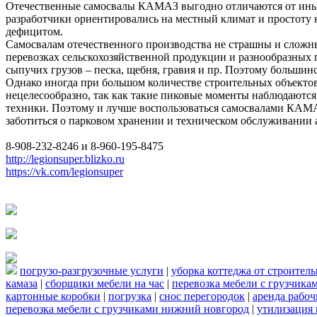
Отечественные самосвалы КАМАЗ выгодно отличаются от иных
разработчики ориентировались на местный климат и простоту 
дефицитом.
Самосвалам отечественного производства не страшны и сложные
перевозках сельскохозяйственной продукции и разнообразных
сыпучих грузов – песка, щебня, гравия и пр. Поэтому больши
Однако иногда при большом количестве строительных объектов 
нецелесообразно, так как такие пиковые моменты наблюдаютс
техники. Поэтому и лучше воспользоваться самосвалами КАМАЗ
заботиться о парковом хранении и техническом обслуживании 
8-908-232-8246 и 8-960-195-8475
http://legionsuper.blizko.ru
https://vk.com/legionsuper
погрузо-разгрузочные услуги
|
уборка коттеджа от строител
камаза
|
сборщики мебели на час
|
перевозка мебели с грузчик
картонные коробки
|
погрузка
|
снос перегородок
|
аренда рабоч
перевозка мебели с грузчиками нижний новгород
|
утилизация