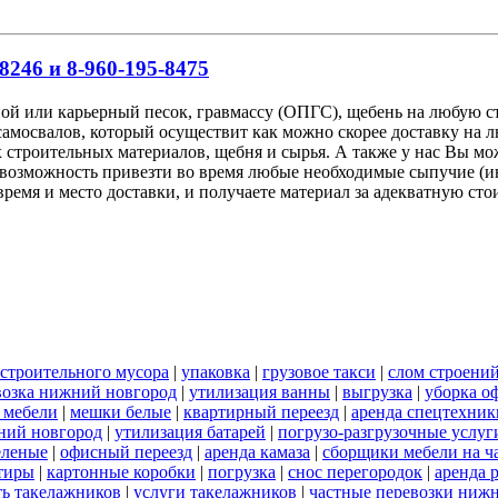
8246 и 8-960-195-8475
ной или карьерный песок, гравмассу (ОПГС), щебень на любую
самосвалов, который осуществит как можно скорее доставку на 
 строительных материалов, щебня и сырья. А также у нас Вы мо
возможность привезти во время любые необходимые сыпучие (ин
ремя и место доставки, и получаете материал за адекватную ст
 строительного мусора
|
упаковка
|
грузовое такси
|
слом строени
возка нижний новгород
|
утилизация ванны
|
выгрузка
|
уборка о
 мебели
|
мешки белые
|
квартирный переезд
|
аренда спецтехник
жний новгород
|
утилизация батарей
|
погрузо-разгрузочные услуг
еленые
|
офисный переезд
|
аренда камаза
|
сборщики мебели на ч
тиры
|
картонные коробки
|
погрузка
|
снос перегородок
|
аренда 
ть такелажников
|
услуги такелажников
|
частные перевозки ниж