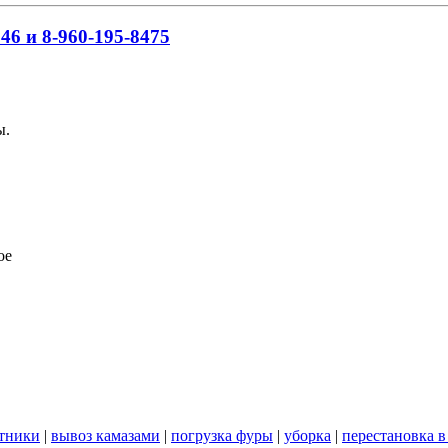
46 и 8-960-195-8475
ы.
ое
стники
|
вывоз камазами
|
погрузка фуры
|
уборка
|
перестановка в