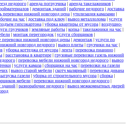
еезд недорого
|
аренда погрузчика
|
аренда такелажников
|
ройматериалов
|
демонтаж зданий
|
рабочие недорого
|
доставка
ль перевозки нижний новгород цена
|
утилизация камазами
|
абочие на час
|
доставка под ключ
|
вывоз металлолома
|
услуги
подъем гипсокартона
|
уборка квартиры от мусора
|
воздушно-
луги грузчиков
|
земляные работы
|
копка
|
такелажники на час
|
ебели
|
монтаж перегородок
|
услуги сборщиков
|
е перевозки нижний новгород цены
|
демонтаж
|
услуги по
и нижний новгород недорого
|
вывоз плиты
|
грузчики на час
|
ов
|
уборка коттеджа от мусора
|
лента
|
перевозка пианино
|
ы
|
расстановка в квартире
|
грузовые перевозки газель нижний
едорого
|
перевозка мебели нижний новгород недорого
|
вывоз
стенки
|
услуги камаза
|
сборщики на час
|
перевозки на газели
очих
|
вывоз старой мебели
|
скотч малярный
|
перевозка дивана
выгрузка газели
|
уборка от строительного мусора
|
сборка
|
орщиков мебели
|
перевозки нижний новгород недорого
|
с зданий
|
разнорабочие недорого
|
вывоз межкомнатных дверей
ород