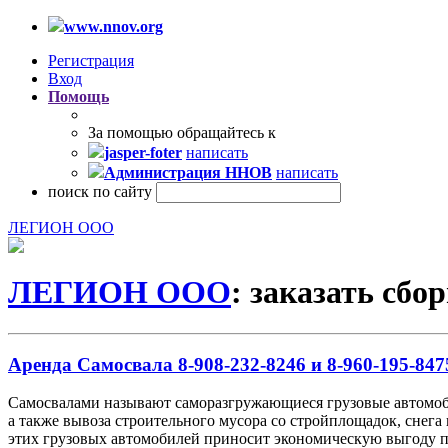
www.nnov.org
Регистрация
Вход
Помощь
За помощью обращайтесь к
jasper-foter
написать
Администрация ННОВ
написать
поиск по сайту
ЛЕГИОН ООО
ЛЕГИОН ООО
: заказать сб
Аренда Самосвала 8-908-232-8246 и 8-960-195-847
Самосвалами называют саморазгружающиеся грузовые автомобил
а также вывоза строительного мусора со стройплощадок, снега 
этих грузовых автомобилей приносит экономическую выгоду при