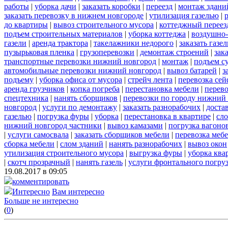
работы
|
уборка дачи
|
заказать коробки
|
переезд
|
монтаж здани
заказать перевозку в нижнем новгороде
|
утилизация газелью
|
до квартиры
|
вывоз строительного мусора
|
коттеджный переез
подъем строительных материалов
|
уборка коттеджа
|
воздушно-
газели
|
аренда трактора
|
такелажники недорого
|
заказать газе
пузырьковая пленка
|
грузоперевозки
|
демонтаж строений
|
зак
транспортные перевозки нижний новгород
|
монтаж
|
подъем с
автомобильные перевозки нижний новгород
|
вывоз батарей
|
з
подъему
|
уборка офиса от мусора
|
стрейч лента
|
перевозка сей
аренда грузчиков
|
копка погреба
|
перестановка мебели
|
перев
спецтехника
|
нанять сборщиков
|
перевозки по городу нижний
новгород
|
услуги по демонтажу
|
заказать разнорабочих
|
доста
газелью
|
погрузка фуры
|
уборка
|
перестановка в квартире
|
сл
нижний новгород частники
|
вывоз камазами
|
погрузка вагоно
|
услуги самосвала
|
заказать сборщиков мебели
|
перевозка меб
сборка мебели
|
слом зданий
|
нанять разнорабочих
|
вывоз окон
утилизация строительного мусора
|
выгрузка фуры
|
уборка ква
|
скотч прозрачный
|
нанять газель
|
услуги фронтального погру
19.08.2017 в 09:05
комментировать
Интересно
Вам интересно
Больше не интересно
(
0
)