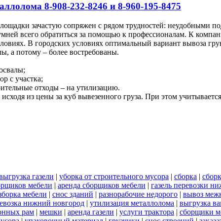
аллолома 8-908-232-8246 и 8-960-195-8475
площадки зачастую сопряжен с рядом трудностей: неудобными п
мней всего обратиться за помощью к профессионалам. К компан
словиях. В городских условиях оптимальный вариант вывоза гр
ы, а потому – более востребованы.
освалы;
ор с участка;
роительные отходы – на утилизацию.
исходя из цены за куб вывезенного груза. При этом учитывается
выгрузка газели
|
уборка от строительного мусора
|
сборка
|
сбор
орщиков мебели
|
аренда сборщиков мебели
|
газель перевозки н
зборка мебели
|
снос зданий
|
разнорабочие недорого
|
вывоз меж
ревозка нижний новгород
|
утилизация металлолома
|
выгрузка ва
онных рам
|
мешки
|
аренда газели
|
услуги трактора
|
сборщики м
мусора
|
упаковочный материал
|
грузчики
|
снос строений
|
заказа