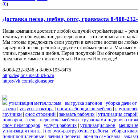
(
0
)
Доставка песка, щебня, опгс, гравмасса 8-908-232-
Наша компания доставит любой сыпучий стройматериал – реч
технику и оборудование для перевозки – это личный автопарк 
Мы готовы предложить свои услуги в качестве доставки любых
карьерный песок, речной и другие стройматериалы. Мы имеем 
глины, гравмассы и щебня. Перед покупкой Вы обговариваете в
предлагаем самые низкие цены в Нижнем Новгороде!
8-908-232-8246 и 8-960-195-8475
http://legionsuper.blizko.ru
https://vk.com/legionsuper
утилизация металлолома
|
выгрузка вагонов
|
уборка дачи от
газели
|
услуги трактора
|
нанять сборщиков мебели
|
грузопере
грузчики
|
снос строений
|
заказать рабочих
|
утилизация старой
новгород газель
|
перевозка мебели с грузчиками недорого ни
слом перегородок
|
услуги рабочих
|
утилизация окон
|
мешки з
утилизация плиты
|
погрузо-разгрузочные работы
|
уборка квар
полипропиленовые
|
дачный переезд
|
аренда самосвала
|
заказа