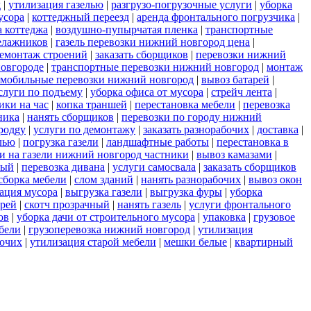
д
|
утилизация газелью
|
разгрузо-погрузочные услуги
|
уборка
усора
|
коттеджный переезд
|
аренда фронтального погрузчика
|
а коттеджа
|
воздушно-пупырчатая пленка
|
транспортные
елажников
|
газель перевозки нижний новгород цена
|
емонтаж строений
|
заказать сборщиков
|
перевозки нижний
новгороде
|
транспортные перевозки нижний новгород
|
монтаж
омобильные перевозки нижний новгород
|
вывоз батарей
|
слуги по подъему
|
уборка офиса от мусора
|
стрейч лента
|
ики на час
|
копка траншей
|
перестановка мебели
|
перевозка
ника
|
нанять сборщиков
|
перевозки по городу нижний
родgy
|
услуги по демонтажу
|
заказать разнорабочих
|
доставка
|
лью
|
погрузка газели
|
ландшафтные работы
|
перестановка в
и на газели нижний новгород частники
|
вывоз камазами
|
ный
|
перевозка дивана
|
услуги самосвала
|
заказать сборщиков
сборка мебели
|
слом зданий
|
нанять разнорабочих
|
вывоз окон
ация мусора
|
выгрузка газели
|
выгрузка фуры
|
уборка
рей
|
скотч прозрачный
|
нанять газель
|
услуги фронтального
ов
|
уборка дачи от строительного мусора
|
упаковка
|
грузовое
бели
|
грузоперевозка нижний новгород
|
утилизация
бочих
|
утилизация старой мебели
|
мешки белые
|
квартирный