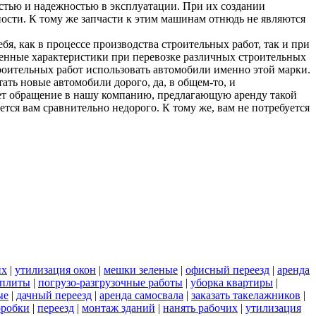
тью и надежностью в эксплуатации. При их создании
ности. К тому же запчасти к этим машинам отнюдь не являются
, как в процессе производства строительных работ, так и при
енные характеристики при перевозке различных строительных
роительных работ использовать автомобили именно этой марки.
ть новые автомобили дорого, да, в общем-то, и
ет обращение в нашу компанию, предлагающую аренду такой
ся вам сравнительно недорого. К тому же, вам не потребуется
их
|
утилизация окон
|
мешки зеленые
|
офисный переезд
|
аренда
 плиты
|
погрузо-разгрузочные работы
|
уборка квартиры
|
ые
|
дачный переезд
|
аренда самосвала
|
заказать такелажников
|
оробки
|
переезд
|
монтаж зданий
|
нанять рабочих
|
утилизация