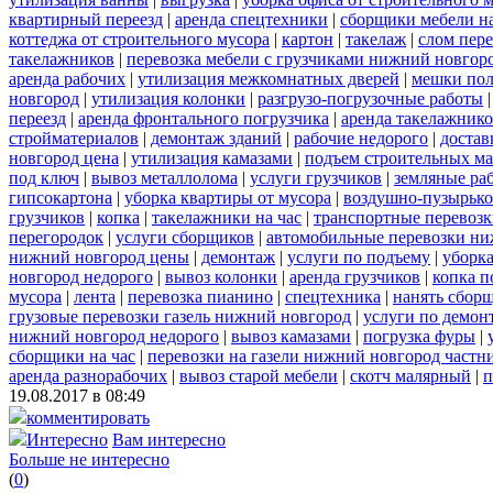
квартирный переезд
|
аренда спецтехники
|
сборщики мебели на
коттеджа от строительного мусора
|
картон
|
такелаж
|
слом пер
такелажников
|
перевозка мебели с грузчиками нижний новгор
аренда рабочих
|
утилизация межкомнатных дверей
|
мешки по
новгород
|
утилизация колонки
|
разгрузо-погрузочные работы
переезд
|
аренда фронтального погрузчика
|
аренда такелажник
стройматериалов
|
демонтаж зданий
|
рабочие недорого
|
достав
новгород цена
|
утилизация камазами
|
подъем строительных ма
под ключ
|
вывоз металлолома
|
услуги грузчиков
|
земляные ра
гипсокартона
|
уборка квартиры от мусора
|
воздушно-пузырько
грузчиков
|
копка
|
такелажники на час
|
транспортные перевоз
перегородок
|
услуги сборщиков
|
автомобильные перевозки ни
нижний новгород цены
|
демонтаж
|
услуги по подъему
|
уборка
новгород недорого
|
вывоз колонки
|
аренда грузчиков
|
копка п
мусора
|
лента
|
перевозка пианино
|
спецтехника
|
нанять сбор
грузовые перевозки газель нижний новгород
|
услуги по демон
нижний новгород недорого
|
вывоз камазами
|
погрузка фуры
|
сборщики на час
|
перевозки на газели нижний новгород частн
аренда разнорабочих
|
вывоз старой мебели
|
скотч малярный
|
п
19.08.2017 в 08:49
комментировать
Интересно
Вам интересно
Больше не интересно
(
0
)