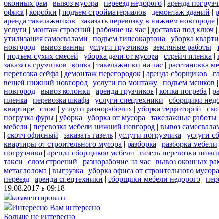
оконных рам
|
вывоз мусора
|
переезд недорого
|
аренда погрузч
офиса
|
коробки
|
подъем стройматериалов
|
демонтаж зданий
|
р
аренда такелажников
|
заказать перевозку в нижнем новгороде
услуги
|
монтаж строений
|
рабочие на час
|
доставка под ключ
|
утилизация самосвалами
|
подъем гипсокартона
|
уборка кварти
новгород
|
вывоз ванны
|
услуги грузчиков
|
земляные работы
|
|
подъем сухих смесей
|
уборка дачи от мусора
|
стрейч пленка
|
заказать грузчиков
|
копка
|
такелажники на час
|
расстановка м
перевозка сейфа
|
демонтаж перегородок
|
аренда сборщиков
|
г
вещей нижний новгород
|
услуги по монтажу
|
подъем мешков
новгород
|
вывоз колонки
|
аренда грузчиков
|
копка погреба
|
р
пленка
|
перевозка шкафа
|
услуги спецтехники
|
сборщики нед
квартире
|
слом
|
услуги разнорабочих
|
уборка территорий
|
ско
погрузка фуры
|
уборка
|
уборка от мусора
|
такелажные работы
мебели
|
перевозка мебели нижний новгород
|
вывоз самосвала
|
скотч офисный
|
заказать газель
|
услуги погрузчика
|
услуги с
квартиры от строительного мусора
|
разборка
|
разборка мебели
погрузчика
|
аренда сборщиков мебели
|
газель перевозки нижн
такси
|
слом строений
|
разнорабочие на час
|
вывоз оконных ра
металлолома
|
выгрузка
|
уборка офиса от строительного мусора
переезд
|
аренда спецтехники
|
сборщики мебели недорого
|
пер
19.08.2017 в 09:18
комментировать
Интересно
Вам интересно
Больше не интересно