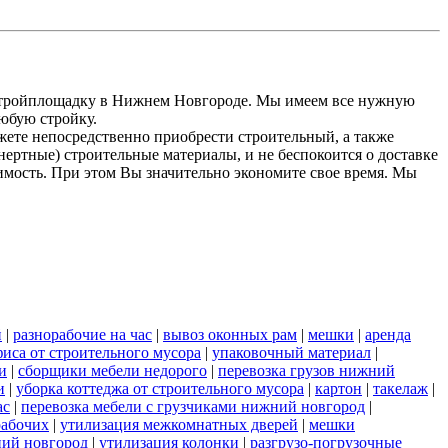
 стройплощадку в Нижнем Новгороде. Мы имеем все нужную
любую стройку.
жете непосредственно приобрести строительный, а также
ертные) строительные материалы, и не беспокоится о доставке
оимость. При этом Вы значительно экономите свое время. Мы
й
|
разнорабочие на час
|
вывоз оконных рам
|
мешки
|
аренда
фиса от строительного мусора
|
упаковочный материал
|
и
|
сборщики мебели недорого
|
перевозка грузов нижний
и
|
уборка коттеджа от строительного мусора
|
картон
|
такелаж
|
ас
|
перевозка мебели с грузчиками нижний новгород
|
рабочих
|
утилизация межкомнатных дверей
|
мешки
ний новгород
|
утилизация колонки
|
разгрузо-погрузочные