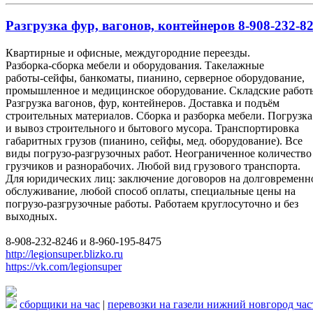
Разгрузка фур, вагонов, контейнеров 8-908-232-82
Квартирные и офисные, междугородние переезды.
Разборка-сборка мебели и оборудования. Такелажные
работы-сейфы, банкоматы, пианино, серверное оборудование,
промышленное и медицинское оборудование. Складские работ
Разгрузка вагонов, фур, контейнеров. Доставка и подъём
строительных материалов. Сборка и разборка мебели. Погрузка
и вывоз строительного и бытового мусора. Транспортировка
габаритных грузов (пианино, сейфы, мед. оборудование). Все
виды погрузо-разгрузочных работ. Неограниченное количество
грузчиков и разнорабочих. Любой вид грузового транспорта.
Для юридических лиц: заключение договоров на долговременн
обслуживание, любой способ оплаты, специальные цены на
погрузо-разгрузочные работы. Работаем круглосуточно и без
выходных.
8-908-232-8246 и 8-960-195-8475
http://legionsuper.blizko.ru
https://vk.com/legionsuper
сборщики на час
|
перевозки на газели нижний новгород ча