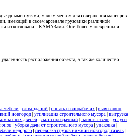
одъездными путями, малым местом для совершения маневров.
ии, имеющей в своем арсенале грузовики различной
унта из котлована – КАМАЗами. Они более маневренны и
 удаленность расположения объекта, а так же количество
ка мебели
|
слом зданий
|
нанять разнорабочих
|
вывоз окон
|
ижний новгород
|
утилизация строительного мусора
|
выгрузка
комнатных дверей
|
скотч прозрачный
|
нанять газель
|
услуги
гонов
|
уборка дачи от строительного мусора
|
упаковка
|
ебели недорого
|
перевозка грузов нижний новгород газель
|
ть рабочих
|
утилизация старой мебели
|
мешки белые
|