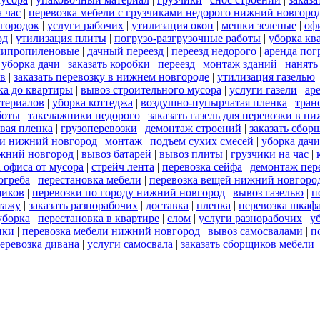
 час
|
перевозка мебели с грузчиками недорого нижний новгоро
егородок
|
услуги рабочих
|
утилизация окон
|
мешки зеленые
|
оф
од
|
утилизация плиты
|
погрузо-разгрузочные работы
|
уборка кв
липропиленовые
|
дачный переезд
|
переезд недорого
|
аренда пог
|
уборка дачи
|
заказать коробки
|
переезд
|
монтаж зданий
|
нанять
ов
|
заказать перевозку в нижнем новгороде
|
утилизация газелью
ка до квартиры
|
вывоз строительного мусора
|
услуги газели
|
ар
териалов
|
уборка коттеджа
|
воздушно-пупырчатая пленка
|
тран
боты
|
такелажники недорого
|
заказать газель для перевозки в н
вая пленка
|
грузоперевозки
|
демонтаж строений
|
заказать сбор
ки нижний новгород
|
монтаж
|
подъем сухих смесей
|
уборка дачи
жний новгород
|
вывоз батарей
|
вывоз плиты
|
грузчики на час
|
 офиса от мусора
|
стрейч лента
|
перевозка сейфа
|
демонтаж пер
огреба
|
перестановка мебели
|
перевозка вещей нижний новгоро
щиков
|
перевозки по городу нижний новгород
|
вывоз газелью
|
п
тажу
|
заказать разнорабочих
|
доставка
|
пленка
|
перевозка шкаф
уборка
|
перестановка в квартире
|
слом
|
услуги разнорабочих
|
у
ики
|
перевозка мебели нижний новгород
|
вывоз самосвалами
|
п
еревозка дивана
|
услуги самосвала
|
заказать сборщиков мебели