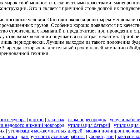
 марок свой мощностью, скоростными качествами, маневреннос
конструкции. Это и является причиной столь долгой их популяр
 погодные условия. Они одинаково хорошо зарекомендовали себя
 промышленных грузов. Особенно хорошо появляются их качеств
нство строительных компаний и предпочитает при проведении ст
у отдельных компаний ощущается их острая нехватка. Приобрета
я лишь периодически. Лучшим выходом из такого положения буд
, аренда которых на длительный срок в нашей компании обойдет
арендованной техники.
ьного мусора
|
картон
|
такелаж
|
слом перегородок
|
услуги рабоч
ами недорого нижний новгород
|
утилизация батарей
|
утилизация
их
|
утилизация межкомнатных дверей
|
мешки полипропиленов
 колонки
|
разгрузо-погрузочные работы
|
уборка дачи
|
заказать к