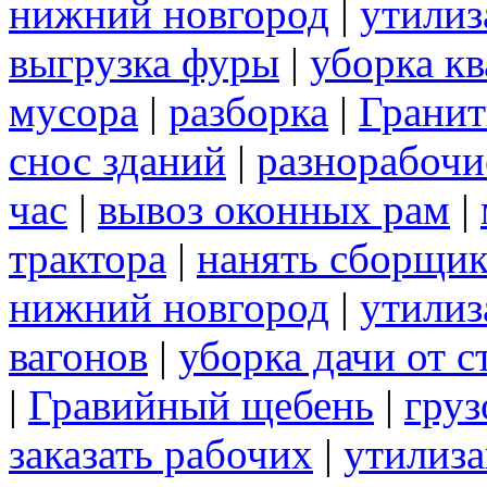
нижний новгород
|
утилиз
выгрузка фуры
|
уборка кв
мусора
|
разборка
|
Грани
снос зданий
|
разнорабочи
час
|
вывоз оконных рам
|
трактора
|
нанять сборщик
нижний новгород
|
утилиз
вагонов
|
уборка дачи от 
|
Гравийный щебень
|
груз
заказать рабочих
|
утилиза