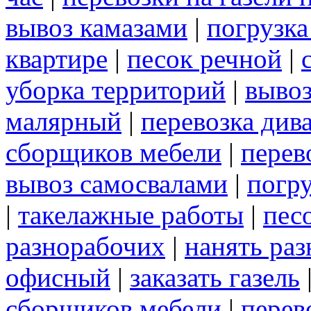
вывоз камазами
|
погрузк
квартире
|
песок речной
|
уборка территорий
|
вывоз
малярный
|
перевозка див
сборщиков мебели
|
перев
вывоз самосвалами
|
погру
|
такелажные работы
|
пес
разнорабочих
|
нанять ра
офисный
|
заказать газель
сборщиков мебели
|
перев