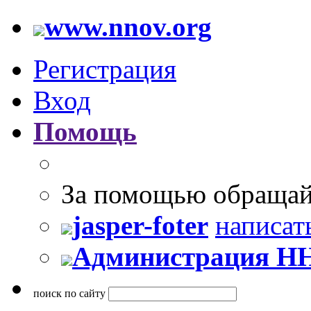
www.nnov.org
Регистрация
Вход
Помощь
За помощью обращай
jasper-foter
написат
Администрация Н
поиск по сайту