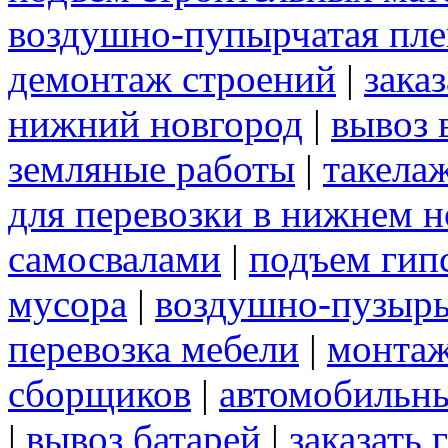
воздушно-пупырчатая пле
демонтаж строений
|
зака
нижний новгород
|
вывоз 
земляные работы
|
такела
для перевозки в нижнем н
самосвалами
|
подъем гип
мусора
|
воздушно-пузырь
перевозка мебели
|
монтаж
сборщиков
|
автомобильны
|
вывоз батарей
|
заказать 