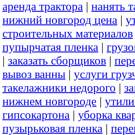
аренда трактора
|
нанять 
нижний новгород цена
|
у
строительных материалов
пупырчатая пленка
|
грузо
|
заказать сборщиков
|
пер
вывоз ванны
|
услуги груз
такелажники недорого
|
за
нижнем новгороде
|
утили
гипсокартона
|
уборка ква
пузырьковая пленка
|
пере