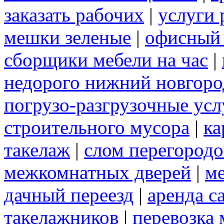
заказать рабочих
|
услуги 
мешки зеленые
|
офисный 
сборщики мебели на час
|
недорого нижний новгоро
погрузо-разгрузочные усл
строительного мусора
|
ка
такелаж
|
слом перегородо
межкомнатных дверей
|
м
дачный переезд
|
аренда с
такелажников
|
перевозка