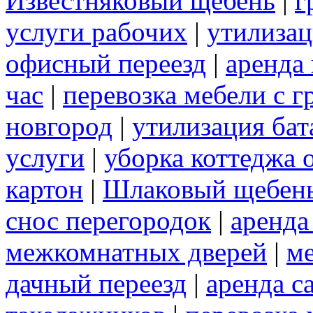
Известняковый щебень
|
г
услуги рабочих
|
утилизац
офисный переезд
|
аренда 
час
|
перевозка мебели с 
новгород
|
утилизация бат
услуги
|
уборка коттеджа 
картон
|
Шлаковый щебен
снос перегородок
|
аренда
межкомнатных дверей
|
м
дачный переезд
|
аренда с