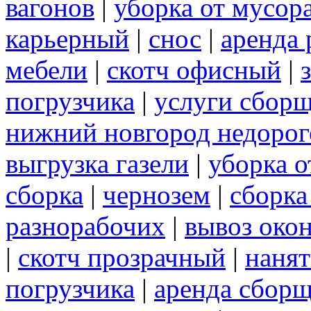
вагонов
|
уборка от мусор
карьерный
|
снос
|
аренда 
мебели
|
скотч офисный
|
погрузчика
|
услуги сбор
нижний новгород недорог
выгрузка газели
|
уборка о
сборка
|
чернозем
|
сборка
разнорабочих
|
вывоз око
|
скотч прозрачный
|
нанят
погрузчика
|
аренда сборщ