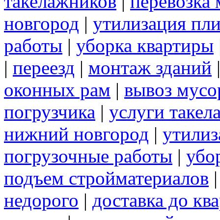
такелажников
|
перевозка
новгород
|
утилизация пл
работы
|
уборка квартиры
|
переезд
|
монтаж зданий
оконных рам
|
вывоз мусо
погрузчика
|
услуги такел
нижний новгород
|
утилиз
погрузочные работы
|
убо
подъем стройматериалов
недорого
|
доставка до кв