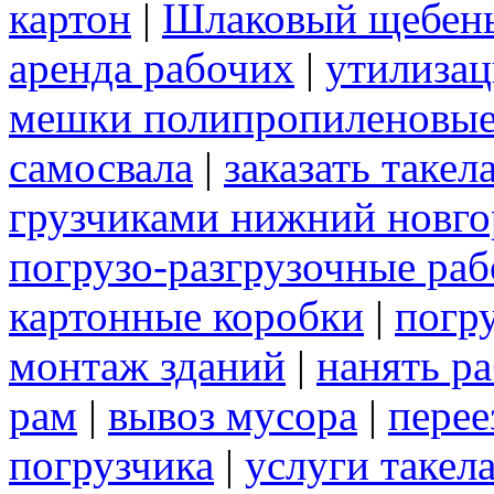
картон
|
Шлаковый щебен
аренда рабочих
|
утилиза
мешки полипропиленовы
самосвала
|
заказать таке
грузчиками нижний новго
погрузо-разгрузочные ра
картонные коробки
|
погр
монтаж зданий
|
нанять р
рам
|
вывоз мусора
|
перее
погрузчика
|
услуги такел