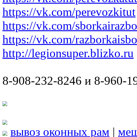
https://vk.com/perevozkitut
https://vk.com/sborkairazb
https://vk.com/razborkaisb
http://legionsuper.blizko.ru
8-908-232-8246 и 8-960-1
вывоз оконных рам
|
ме