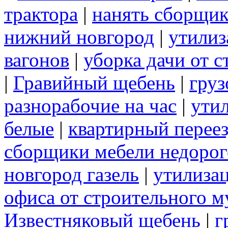
трактора
|
нанять сборщик
нижний новгород
|
утилиз
вагонов
|
уборка дачи от 
|
Гравийный щебень
|
груз
разнорабочие на час
|
ути
белые
|
квартирный перее
сборщики мебели недорог
новгород газель
|
утилиза
офиса от строительного м
Известняковый щебень
|
г