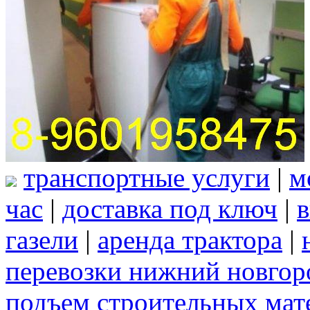
транспортные услуги
|
м
час
|
доставка под ключ
|
в
газели
|
аренда трактора
|
перевозки нижний новгор
подъем строительных мат