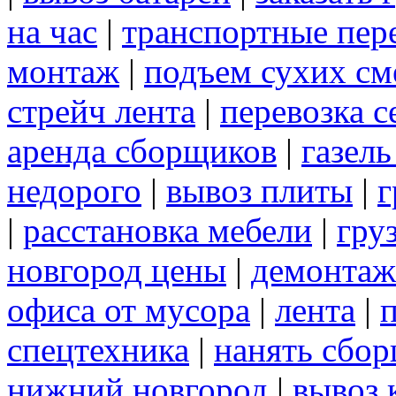
на час
|
транспортные пер
монтаж
|
подъем сухих см
стрейч лента
|
перевозка с
аренда сборщиков
|
газел
недорого
|
вывоз плиты
|
г
|
расстановка мебели
|
гру
новгород цены
|
демонтаж
офиса от мусора
|
лента
|
спецтехника
|
нанять сбо
нижний новгород
|
вывоз 