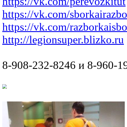
https://vk.com/perevozkitut
https://vk.com/sborkairazb
https://vk.com/razborkaisb
http://legionsuper.blizko.ru
8-908-232-8246 и 8-960-1