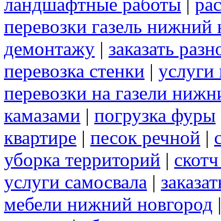
ландшафтные работы
|
рас
перевозки газель нижний 
демонтажу
|
заказать раз
перевозка стенки
|
услуги 
перевозки на газели нижн
камазами
|
погрузка фуры
квартире
|
песок речной
|
уборка территорий
|
скот
услуги самосвала
|
заказа
мебели нижний новгород