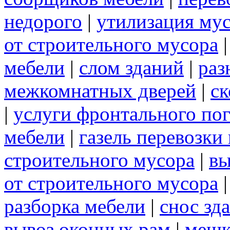
недорого
|
утилизация му
от строительного мусора
мебели
|
слом зданий
|
раз
межкомнатных дверей
|
ск
|
услуги фронтального по
мебели
|
газель перевозки
строительного мусора
|
вы
от строительного мусора
разборка мебели
|
снос зд
вывоз оконных рам
|
меш