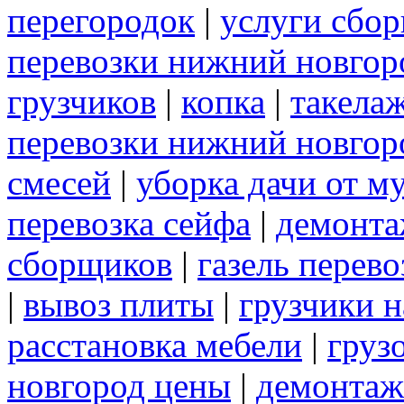
перегородок
|
услуги сбо
перевозки нижний новгор
грузчиков
|
копка
|
такела
перевозки нижний новгор
смесей
|
уборка дачи от м
перевозка сейфа
|
демонта
сборщиков
|
газель перев
|
вывоз плиты
|
грузчики н
расстановка мебели
|
груз
новгород цены
|
демонтаж