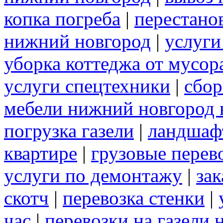
копка погреба
|
перестано
нижний новгород
|
услуги
уборка коттеджа от мусор
услуги спецтехники
|
сбор
мебели нижний новгород 
погрузка газели
|
ландшаф
квартире
|
грузовые перев
услуги по демонтажу
|
зак
скотч
|
перевозка стенки
|
час
|
перевозки на газели