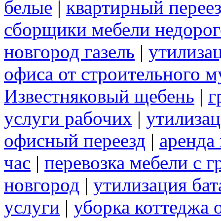
белые
|
квартирный перее
сборщики мебели недорог
новгород газель
|
утилиза
офиса от строительного м
Известняковый щебень
|
г
услуги рабочих
|
утилизац
офисный переезд
|
аренда 
час
|
перевозка мебели с 
новгород
|
утилизация бат
услуги
|
уборка коттеджа 