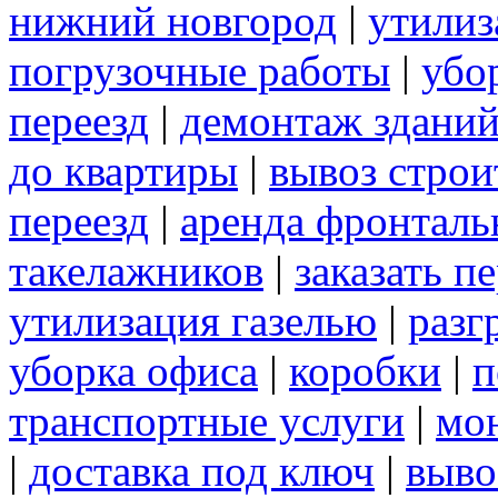
нижний новгород
|
утилиз
погрузочные работы
|
убо
переезд
|
демонтаж здани
до квартиры
|
вывоз строи
переезд
|
аренда фронталь
такелажников
|
заказать п
утилизация газелью
|
разг
уборка офиса
|
коробки
|
п
транспортные услуги
|
мо
|
доставка под ключ
|
выво