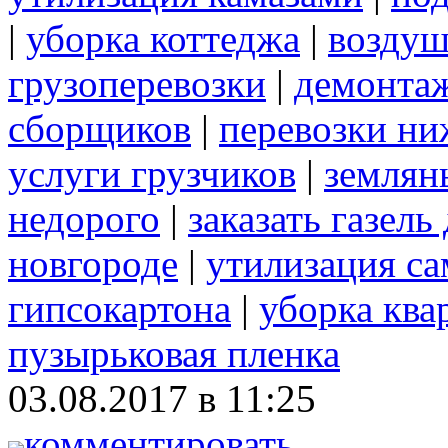
|
уборка коттеджа
|
воздуш
грузоперевозки
|
демонта
сборщиков
|
перевозки ни
услуги грузчиков
|
землян
недорого
|
заказать газел
новгороде
|
утилизация с
гипсокартона
|
уборка ква
пузырьковая пленка
03.08.2017 в 11:25
комментировать