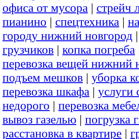
офиса от мусора
|
стрейч 
пианино
|
спецтехника
|
н
городу нижний новгород
грузчиков
|
копка погреба
перевозка вещей нижний 
подъем мешков
|
уборка к
перевозка шкафа
|
услуги 
недорого
|
перевозка мебе
вывоз газелью
|
погрузка г
расстановка в квартире
|
г