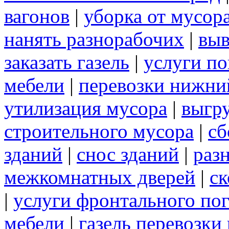
вагонов
|
уборка от мусор
нанять разнорабочих
|
выв
заказать газель
|
услуги по
мебели
|
перевозки нижни
утилизация мусора
|
выгру
строительного мусора
|
сб
зданий
|
снос зданий
|
раз
межкомнатных дверей
|
ск
|
услуги фронтального по
мебели
|
газель перевозки