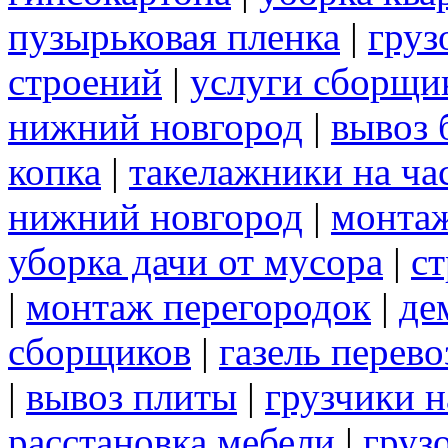
пузырьковая пленка
|
груз
строений
|
услуги сборщи
нижний новгород
|
вывоз 
копка
|
такелажники на ча
нижний новгород
|
монта
уборка дачи от мусора
|
ст
|
монтаж перегородок
|
де
сборщиков
|
газель перев
|
вывоз плиты
|
грузчики н
расстановка мебели
|
груз