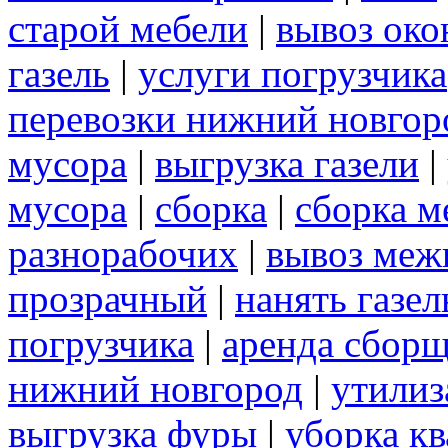
старой мебели
|
вывоз око
газель
|
услуги погрузчика
перевозки нижний новгор
мусора
|
выгрузка газели
|
мусора
|
сборка
|
сборка м
разнорабочих
|
вывоз меж
прозрачный
|
нанять газел
погрузчика
|
аренда сборщ
нижний новгород
|
утилиз
выгрузка фуры
|
уборка кв