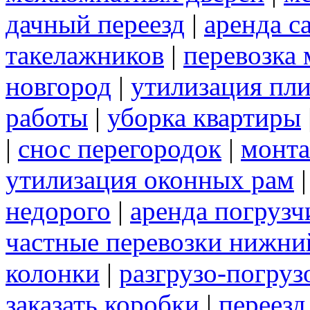
дачный переезд
|
аренда с
такелажников
|
перевозка
новгород
|
утилизация пл
работы
|
уборка квартиры
|
снос перегородок
|
монта
утилизация оконных рам
недорого
|
аренда погрузч
частные перевозки нижни
колонки
|
разгрузо-погру
заказать коробки
|
переезд