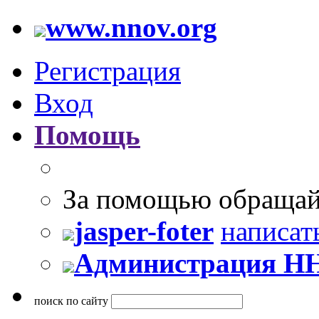
www.nnov.org
Регистрация
Вход
Помощь
За помощью обращай
jasper-foter
написат
Администрация Н
поиск по сайту