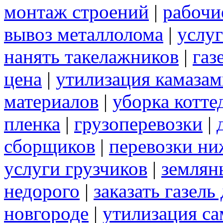
монтаж строений
|
рабочи
вывоз металлолома
|
услуг
нанять такелажников
|
газ
цена
|
утилизация камаза
материалов
|
уборка котте
пленка
|
грузоперевозки
|
сборщиков
|
перевозки ни
услуги грузчиков
|
землян
недорого
|
заказать газел
новгороде
|
утилизация с