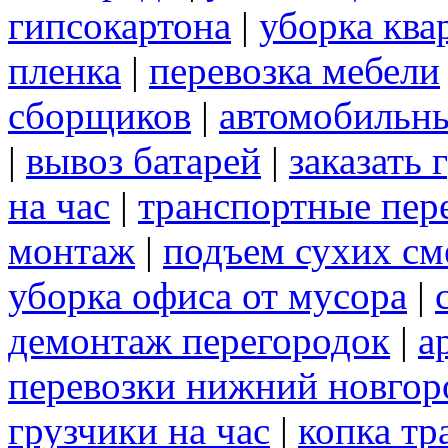
гипсокартона
|
уборка ква
пленка
|
перевозка мебели
сборщиков
|
автомобильны
|
вывоз батарей
|
заказать 
на час
|
транспортные пер
монтаж
|
подъем сухих см
уборка офиса от мусора
|
демонтаж перегородок
|
а
перевозки нижний новгор
грузчики на час
|
копка т