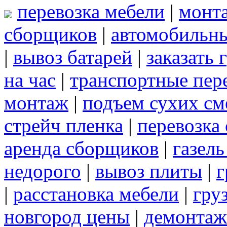
перевозка мебели
|
монт
сборщиков
|
автомобильны
|
вывоз батарей
|
заказать 
на час
|
транспортные пер
монтаж
|
подъем сухих см
стрейч пленка
|
перевозка
аренда сборщиков
|
газел
недорого
|
вывоз плиты
|
г
|
расстановка мебели
|
гру
новгород цены
|
демонтаж