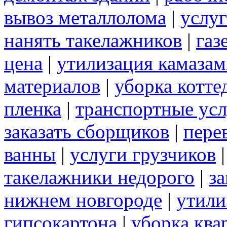
вывоз металлолома
|
услуг
нанять такелажников
|
газ
цена
|
утилизация камаза
материалов
|
уборка котте
пленка
|
транспортные ус
заказать сборщиков
|
пере
ванны
|
услуги грузчиков
такелажники недорого
|
за
нижнем новгороде
|
утили
гипсокартона
|
уборка ква