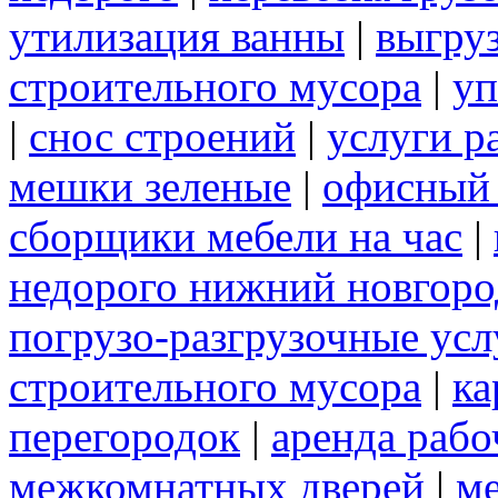
утилизация ванны
|
выгру
строительного мусора
|
уп
|
снос строений
|
услуги р
мешки зеленые
|
офисный 
сборщики мебели на час
|
недорого нижний новгоро
погрузо-разгрузочные усл
строительного мусора
|
ка
перегородок
|
аренда рабо
межкомнатных дверей
|
м