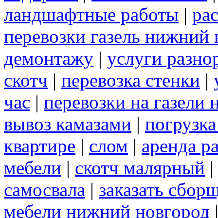
ландшафтные работы
|
рас
перевозки газель нижний 
демонтажу
|
услуги разно
скотч
|
перевозка стенки
|
час
|
перевозки на газели
вывоз камазами
|
погрузк
квартире
|
слом
|
аренда р
мебели
|
скотч малярный
самосвала
|
заказать сбор
мебели нижний новгород