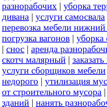
разнорабочих
|
уборка те
дивана
|
услуги самосвала
перевозка мебели нижний
погрузка вагонов
|
уборка 
|
снос
|
аренда разнорабоч
скотч малярный
|
заказать
услуги сборщиков мебели
недорого
|
утилизация му
от строительного мусора
зданий
|
нанять разнорабо