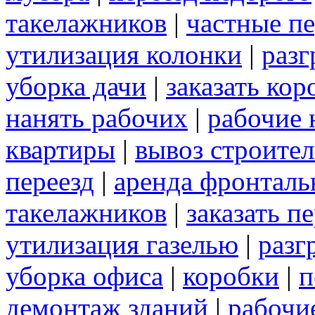
такелажников
|
частные п
утилизация колонки
|
разг
уборка дачи
|
заказать кор
нанять рабочих
|
рабочие 
квартиры
|
вывоз строите
переезд
|
аренда фронталь
такелажников
|
заказать п
утилизация газелью
|
разг
уборка офиса
|
коробки
|
п
демонтаж зданий
|
рабочие