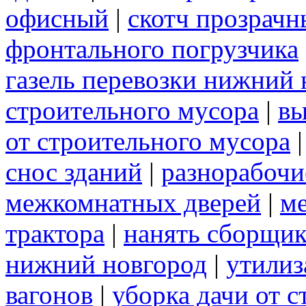
офисный
|
скотч прозрач
фронтального погрузчика
газель перевозки нижний 
строительного мусора
|
вы
от строительного мусора
снос зданий
|
разнорабочи
межкомнатных дверей
|
м
трактора
|
нанять сборщик
нижний новгород
|
утилиз
вагонов
|
уборка дачи от 