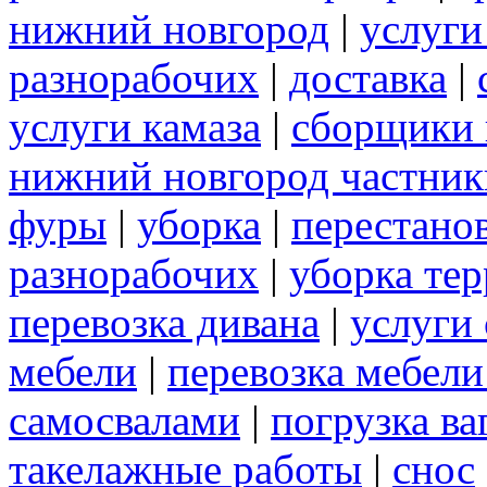
нижний новгород
|
услуги
разнорабочих
|
доставка
|
услуги камаза
|
сборщики 
нижний новгород частник
фуры
|
уборка
|
перестанов
разнорабочих
|
уборка те
перевозка дивана
|
услуги
мебели
|
перевозка мебел
самосвалами
|
погрузка ва
такелажные работы
|
снос