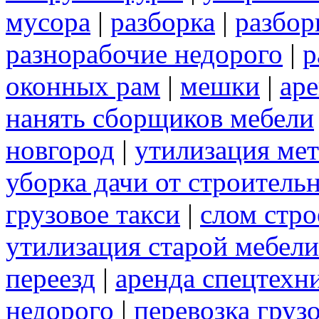
мусора
|
разборка
|
разбор
разнорабочие недорого
|
р
оконных рам
|
мешки
|
аре
нанять сборщиков мебели
новгород
|
утилизация ме
уборка дачи от строитель
грузовое такси
|
слом стр
утилизация старой мебели
переезд
|
аренда спецтехн
недорого
|
перевозка груз