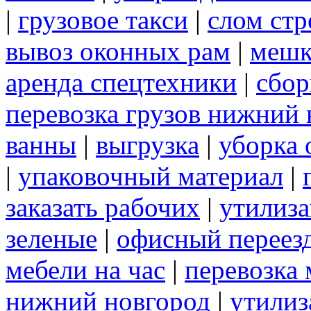
|
грузовое такси
|
слом ст
вывоз оконных рам
|
мешк
аренда спецтехники
|
сбор
перевозка грузов нижний 
ванны
|
выгрузка
|
уборка 
|
упаковочный материал
|
заказать рабочих
|
утилиза
зеленые
|
офисный переез
мебели на час
|
перевозка 
нижний новгород
|
утилиз