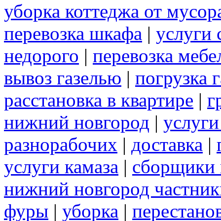
уборка коттеджа от мусор
перевозка шкафа
|
услуги 
недорого
|
перевозка мебе
вывоз газелью
|
погрузка г
расстановка в квартире
|
г
нижний новгород
|
услуги
разнорабочих
|
доставка
|
услуги камаза
|
сборщики 
нижний новгород частник
фуры
|
уборка
|
перестанов