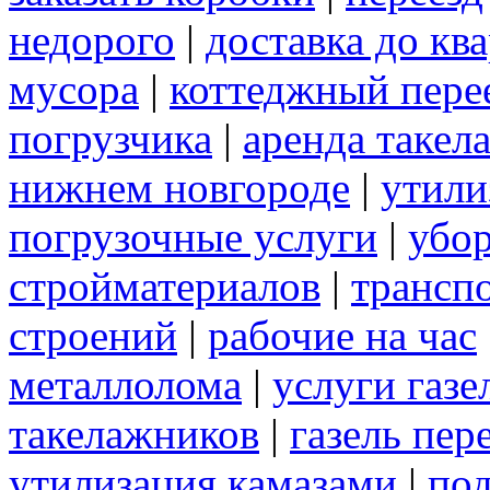
недорого
|
доставка до кв
мусора
|
коттеджный пере
погрузчика
|
аренда такел
нижнем новгороде
|
утили
погрузочные услуги
|
убор
стройматериалов
|
трансп
строений
|
рабочие на час
металлолома
|
услуги газе
такелажников
|
газель пер
утилизация камазами
|
под