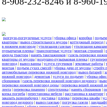
8-908-232-8246 и 8-960-1
разгрузо-погрузочные услуги
|
уборка офиса
|
коробки
|
подъем
квартиры
|
вывоз строительного мусора
|
коттеджный переезд
|
в нижнем новгороде
|
утилизация газелью
|
утилизация камаза
пупырчатая пленка
|
транспортные услуги
|
монтаж строений
|
аренда трактора
|
нанять такелажников
|
газель перевозки нижн
квартиры от мусора
|
воздушно-пузырьковая пленка
|
грузопере
новгород
|
вывоз ванны
|
услуги грузчиков
|
земляные работы
|
монтаж
|
подъем сухих смесей
|
уборка дачи от мусора
|
стрейч 
автомобильные перевозки нижний новгород
|
вывоз батарей
|
з
нижний новгород
|
демонтаж
|
услуги по подъему
|
уборка офис
сборщиков
|
газель перевозки нижний новгород недорого
|
выв
перевозки нижний новгород цены
|
перевозка вещей нижний н
лента
|
перевозка пианино
|
спецтехника
|
нанять сборщиков
|
п
копка погреба
|
перестановка мебели
|
расстановка в квартире
|
заказать разнорабочих
|
доставка
|
пленка
|
перевозка шкафа
|
ус
новгород недорого
|
вывоз газелью
|
погрузка газели
|
ландшафт
разнорабочих
|
уборка территорий
|
скотч
|
перевозка стенки
|
ус