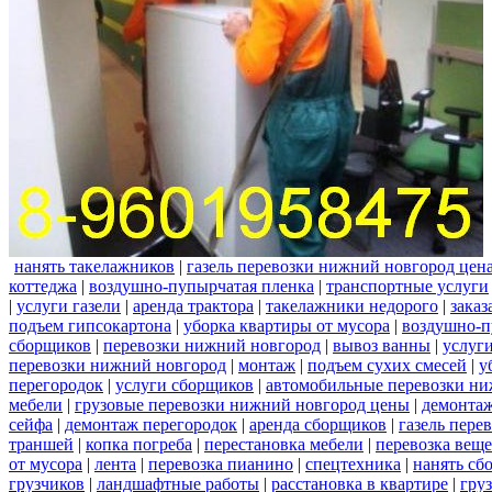
нанять такелажников
|
газель перевозки нижний новгород цен
коттеджа
|
воздушно-пупырчатая пленка
|
транспортные услуги
|
услуги газели
|
аренда трактора
|
такелажники недорого
|
заказ
подъем гипсокартона
|
уборка квартиры от мусора
|
воздушно-п
сборщиков
|
перевозки нижний новгород
|
вывоз ванны
|
услуги
перевозки нижний новгород
|
монтаж
|
подъем сухих смесей
|
у
перегородок
|
услуги сборщиков
|
автомобильные перевозки ни
мебели
|
грузовые перевозки нижний новгород цены
|
демонта
сейфа
|
демонтаж перегородок
|
аренда сборщиков
|
газель пере
траншей
|
копка погреба
|
перестановка мебели
|
перевозка вещ
от мусора
|
лента
|
перевозка пианино
|
спецтехника
|
нанять сб
грузчиков
|
ландшафтные работы
|
расстановка в квартире
|
гру