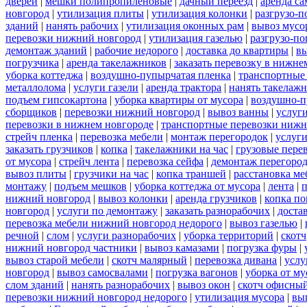
дверей
|
мешки полипропиленовые
|
дачный переезд
|
аренда са
новгород
|
утилизация плиты
|
утилизация колонки
|
разгрузо-п
зданий
|
нанять рабочих
|
утилизация оконных рам
|
вывоз мусо
перевозки нижний новгород
|
утилизация газелью
|
разгрузо-по
демонтаж зданий
|
рабочие недорого
|
доставка до квартиры
|
вы
погрузчика
|
аренда такелажников
|
заказать перевозку в нижне
уборка коттеджа
|
воздушно-пупырчатая пленка
|
транспортные
металлолома
|
услуги газели
|
аренда трактора
|
нанять такелаж
подъем гипсокартона
|
уборка квартиры от мусора
|
воздушно-п
сборщиков
|
перевозки нижний новгород
|
вывоз ванны
|
услуги
перевозки в нижнем новгороде
|
транспортные перевозки нижн
стрейч пленка
|
перевозка мебели
|
монтаж перегородок
|
услуг
заказать грузчиков
|
копка
|
такелажники на час
|
грузовые пере
от мусора
|
стрейч лента
|
перевозка сейфа
|
демонтаж перегоро
вывоз плиты
|
грузчики на час
|
копка траншей
|
расстановка ме
монтажу
|
подъем мешков
|
уборка коттеджа от мусора
|
лента
|
п
нижний новгород
|
вывоз колонки
|
аренда грузчиков
|
копка по
новгород
|
услуги по демонтажу
|
заказать разнорабочих
|
доста
перевозка мебели нижний новгород недорого
|
вывоз газелью
|
речной
|
слом
|
услуги разнорабочих
|
уборка территорий
|
скотч
нижний новгород частники
|
вывоз камазами
|
погрузка фуры
|
вывоз старой мебели
|
скотч малярный
|
перевозка дивана
|
услу
новгород
|
вывоз самосвалами
|
погрузка вагонов
|
уборка от му
слом зданий
|
нанять разнорабочих
|
вывоз окон
|
скотч офисны
перевозки нижний новгород недорого
|
утилизация мусора
|
вы