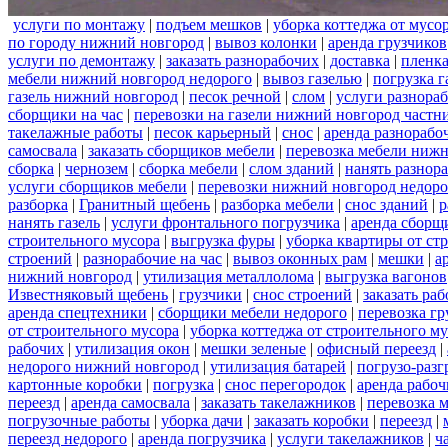
услуги по монтажу
|
подъем мешков
|
уборка коттеджа от мусо
по городу нижний новгород
|
вывоз колонки
|
аренда грузчиков
услуги по демонтажу
|
заказать разнорабочих
|
доставка
|
пленк
мебели нижний новгород недорого
|
вывоз газелью
|
погрузка г
газель нижний новгород
|
песок речной
|
слом
|
услуги разнора
сборщики на час
|
перевозки на газели нижний новгород частн
такелажные работы
|
песок карьерный
|
снос
|
аренда разнорабо
самосвала
|
заказать сборщиков мебели
|
перевозка мебели ниж
сборка
|
чернозем
|
сборка мебели
|
слом зданий
|
нанять разнор
услуги сборщиков мебели
|
перевозки нижний новгород недоро
разборка
|
Гранитный щебень
|
разборка мебели
|
снос зданий
|
р
нанять газель
|
услуги фронтального погрузчика
|
аренда сборщ
строительного мусора
|
выгрузка фуры
|
уборка квартиры от ст
строений
|
разнорабочие на час
|
вывоз оконных рам
|
мешки
|
а
нижний новгород
|
утилизация металлолома
|
выгрузка вагонов
Известняковый щебень
|
грузчики
|
снос строений
|
заказать ра
аренда спецтехники
|
сборщики мебели недорого
|
перевозка гр
от строительного мусора
|
уборка коттеджа от строительного м
рабочих
|
утилизация окон
|
мешки зеленые
|
офисный переезд
|
недорого нижний новгород
|
утилизация батарей
|
погрузо-разг
картонные коробки
|
погрузка
|
снос перегородок
|
аренда рабоч
переезд
|
аренда самосвала
|
заказать такелажников
|
перевозка 
погрузочные работы
|
уборка дачи
|
заказать коробки
|
переезд
|
переезд недорого
|
аренда погрузчика
|
услуги такелажников
|
ч