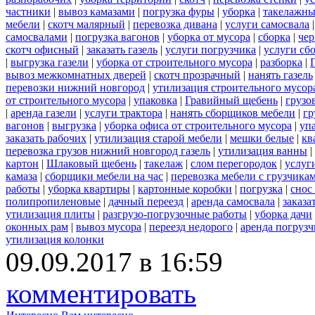
частники
|
вывоз камазами
|
погрузка фуры
|
уборка
|
такелажны
мебели
|
скотч малярный
|
перевозка дивана
|
услуги самосвала
самосвалами
|
погрузка вагонов
|
уборка от мусора
|
сборка
|
чер
скотч офисный
|
заказать газель
|
услуги погрузчика
|
услуги сб
|
выгрузка газели
|
уборка от строительного мусора
|
разборка
|
вывоз межкомнатных дверей
|
скотч прозрачный
|
нанять газель
перевозки нижний новгород
|
утилизация строительного мусор
от строительного мусора
|
упаковка
|
Гравийный щебень
|
грузо
|
аренда газели
|
услуги трактора
|
нанять сборщиков мебели
|
гр
вагонов
|
выгрузка
|
уборка офиса от строительного мусора
|
уп
заказать рабочих
|
утилизация старой мебели
|
мешки белые
|
кв
перевозка грузов нижний новгород газель
|
утилизация ванны
|
картон
|
Шлаковый щебень
|
такелаж
|
слом перегородок
|
услуг
камаза
|
сборщики мебели на час
|
перевозка мебели с грузчик
работы
|
уборка квартиры
|
картонные коробки
|
погрузка
|
снос
полипропиленовые
|
дачный переезд
|
аренда самосвала
|
заказа
утилизация плиты
|
разгрузо-погрузочные работы
|
уборка дачи
оконных рам
|
вывоз мусора
|
переезд недорого
|
аренда погрузч
утилизация колонки
09.09.2017 в 16:59
комментировать