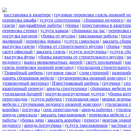
расстановка в квартире
|
грузовые перевозки газель нижний н
перевозка шкафа
|
услуги спецтехники
|
сборщики недорого
|
п
газели
|
ландшафтные работы
|
уборка
|
перестановка в квартир
перевозка стенки
|
услуги камаза
|
сборщики на час
|
перевозки 
погрузка вагонов
|
уборка от мусора
|
такелажные работы
|
песо
малярный
|
перевозка дивана
|
услуги самосвала
|
заказать сбор
выгрузка газели
|
уборка от строительного мусора
|
сборка
|
чер
скотч офисный
|
заказать газель
|
услуги погрузчика
|
услуги сб
|
выгрузка фуры
|
уборка квартиры от строительного мусора
|
ра
недорого
|
вывоз межкомнатных дверей
|
скотч прозрачный
|
на
газель перевозки нижний новгород
|
утилизация строительного
|
Гравийный щебень
|
грузовое такси
|
слом строений
|
разнораб
нанять сборщиков мебели
|
грузоперевозка нижний новгород
|
упаковочный материал
|
Известняковый щебень
|
грузчики
|
сно
квартирный переезд
|
аренда спецтехники
|
сборщики мебели н
утилизация батарей
|
погрузо-разгрузочные услуги
|
уборка кот
перегородок
|
услуги рабочих
|
утилизация окон
|
мешки зелены
мебели с грузчиками недорого нижний новгород
|
утилизация 
коробки
|
погрузка
|
снос перегородок
|
аренда рабочих
|
утилиз
аренда самосвала
|
заказать такелажников
|
перевозка мебели с
работы
|
уборка дачи
|
заказать коробки
|
переезд
|
монтаж здани
недорого
|
аренда погрузчика
|
услуги такелажников
|
частные 
услуги
|
уборка офиса
|
коробки
|
подъем стройматериалов
|
дем