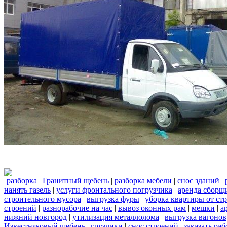
разборка
|
Гранитный щебень
|
разборка мебели
|
снос зданий
|
нанять газель
|
услуги фронтального погрузчика
|
аренда сборщ
строительного мусора
|
выгрузка фуры
|
уборка квартиры от ст
строений
|
разнорабочие на час
|
вывоз оконных рам
|
мешки
|
а
нижний новгород
|
утилизация металлолома
|
выгрузка вагонов
Известняковый щебень
|
грузчики
|
снос строений
|
заказать ра