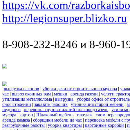
https://vk.com/razborkaisb
http://legionsuper.blizko.ru
8-908-232-8246 и 8-960-1
выгрузка вагонов
|
уборка дачи от строительного мусора
|
упак
час
|
вывоз оконных рам
|
мешки
|
аренда газели
|
услуги тракто
утилизация металлолома
|
выгрузка
|
уборка офиса от строител
снос строений
|
заказать рабочих
|
утилизация старой мебели
|
м
недорого
|
перевозка грузов нижний новгород газель
|
утилизац
мусора
|
картон
|
Шлаковый щебень
|
такелаж
|
слом перегородо
аренда камаза
|
сборщики мебели на час
|
перевозка мебели с г
разгрузочные работы
|
уборка квартиры
|
картонные коробки
|
п