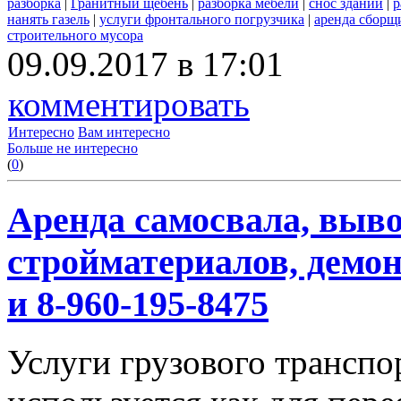
разборка
|
Гранитный щебень
|
разборка мебели
|
снос зданий
|
р
нанять газель
|
услуги фронтального погрузчика
|
аренда сборщ
строительного мусора
09.09.2017 в 17:01
комментировать
Интересно
Вам интересно
Больше не интересно
(
0
)
Аренда самосвала, выво
стройматериалов, демон
и 8-960-195-8475
Услуги грузового транспор