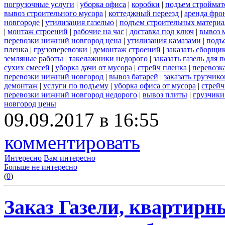
погрузочные услуги
|
уборка офиса
|
коробки
|
подъем строймат
вывоз строительного мусора
|
коттеджный переезд
|
аренда фро
новгороде
|
утилизация газелью
|
подъем строительных материа
|
монтаж строений
|
рабочие на час
|
доставка под ключ
|
вывоз 
перевозки нижний новгород цена
|
утилизация камазами
|
подъ
пленка
|
грузоперевозки
|
демонтаж строений
|
заказать сборщи
земляные работы
|
такелажники недорого
|
заказать газель для
сухих смесей
|
уборка дачи от мусора
|
стрейч пленка
|
перевозк
перевозки нижний новгород
|
вывоз батарей
|
заказать грузчико
демонтаж
|
услуги по подъему
|
уборка офиса от мусора
|
стрейч
перевозки нижний новгород недорого
|
вывоз плиты
|
грузчики
новгород цены
09.09.2017 в 16:55
комментировать
Интересно
Вам интересно
Больше не интересно
(
0
)
Заказ Газели, квартирн