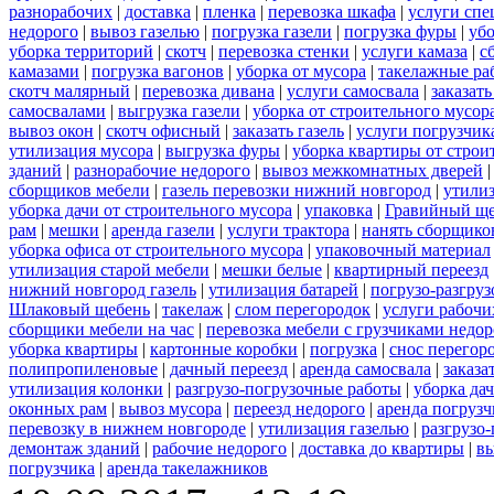
разнорабочих
|
доставка
|
пленка
|
перевозка шкафа
|
услуги спе
недорого
|
вывоз газелью
|
погрузка газели
|
погрузка фуры
|
уб
уборка территорий
|
скотч
|
перевозка стенки
|
услуги камаза
|
с
камазами
|
погрузка вагонов
|
уборка от мусора
|
такелажные ра
скотч малярный
|
перевозка дивана
|
услуги самосвала
|
заказат
самосвалами
|
выгрузка газели
|
уборка от строительного мусор
вывоз окон
|
скотч офисный
|
заказать газель
|
услуги погрузчик
утилизация мусора
|
выгрузка фуры
|
уборка квартиры от строи
зданий
|
разнорабочие недорого
|
вывоз межкомнатных дверей
сборщиков мебели
|
газель перевозки нижний новгород
|
утилиз
уборка дачи от строительного мусора
|
упаковка
|
Гравийный ще
рам
|
мешки
|
аренда газели
|
услуги трактора
|
нанять сборщико
уборка офиса от строительного мусора
|
упаковочный материал
утилизация старой мебели
|
мешки белые
|
квартирный переезд
нижний новгород газель
|
утилизация батарей
|
погрузо-разгру
Шлаковый щебень
|
такелаж
|
слом перегородок
|
услуги рабочи
сборщики мебели на час
|
перевозка мебели с грузчиками недо
уборка квартиры
|
картонные коробки
|
погрузка
|
снос перегор
полипропиленовые
|
дачный переезд
|
аренда самосвала
|
заказа
утилизация колонки
|
разгрузо-погрузочные работы
|
уборка да
оконных рам
|
вывоз мусора
|
переезд недорого
|
аренда погрузч
перевозку в нижнем новгороде
|
утилизация газелью
|
разгрузо
демонтаж зданий
|
рабочие недорого
|
доставка до квартиры
|
вы
погрузчика
|
аренда такелажников