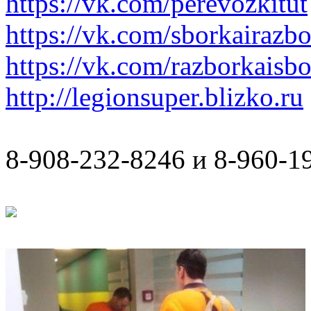
https://vk.com/perevozkitut
https://vk.com/sborkairazb
https://vk.com/razborkaisb
http://legionsuper.blizko.ru
8-908-232-8246 и 8-960-1