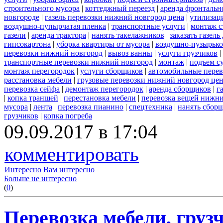
строительного мусора
|
коттеджный переезд
|
аренда фронтальн
новгороде
|
газель перевозки нижний новгород цена
|
утилизац
воздушно-пупырчатая пленка
|
транспортные услуги
|
монтаж с
газели
|
аренда трактора
|
нанять такелажников
|
заказать газел
гипсокартона
|
уборка квартиры от мусора
|
воздушно-пузырько
перевозки нижний новгород
|
вывоз ванны
|
услуги грузчиков
|
транспортные перевозки нижний новгород
|
монтаж
|
подъем с
монтаж перегородок
|
услуги сборщиков
|
автомобильные пере
расстановка мебели
|
грузовые перевозки нижний новгород це
перевозка сейфа
|
демонтаж перегородок
|
аренда сборщиков
|
г
|
копка траншей
|
перестановка мебели
|
перевозка вещей нижн
мусора
|
лента
|
перевозка пианино
|
спецтехника
|
нанять сбор
грузчиков
|
копка погреба
09.09.2017 в 17:04
комментировать
Интересно
Вам интересно
Больше не интересно
(
0
)
Перевозка мебели, грузч