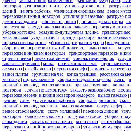
дверей
|
мешки полипропиленовые
|
дачный переезд
|
аренда са
новгород
|
утилизация плиты
|
утилизация колонки
|
разгрузо-п
зданий
|
нанять рабочих
|
утилизация оконных рам
|
вывоз мусо
перевозки нижний новгород
|
утилизация газелью
|
разгрузо-по
демонтаж зданий
|
рабочие недорого
|
доставка до квартиры
|
вы
погрузчика
|
аренда такелажников
|
заказать перевозку в нижне
уборка коттеджа
|
воздушно-пупырчатая пленка
|
транспортные
металлолома
|
услуги газели
|
аренда трактора
|
нанять такелаж
подъем гипсокартона
|
уборка квартиры от мусора
|
воздушно-п
сборщиков
|
перевозки нижний новгород
|
вывоз ванны
|
услуги
перевозки в нижнем новгороде
|
транспортные перевозки нижн
стрейч пленка
|
перевозка мебели
|
монтаж перегородок
|
услуг
заказать грузчиков
|
копка
|
такелажники на час
|
грузовые пере
от мусора
|
стрейч лента
|
перевозка сейфа
|
демонтаж перегоро
вывоз плиты
|
грузчики на час
|
копка траншей
|
расстановка ме
монтажу
|
подъем мешков
|
уборка коттеджа от мусора
|
лента
|
п
нижний новгород
|
вывоз колонки
|
аренда грузчиков
|
копка по
новгород
|
услуги по демонтажу
|
заказать разнорабочих
|
доста
перевозка мебели нижний новгород недорого
|
вывоз газелью
|
речной
|
слом
|
услуги разнорабочих
|
уборка территорий
|
скотч
нижний новгород частники
|
вывоз камазами
|
погрузка фуры
|
вывоз старой мебели
|
скотч малярный
|
перевозка дивана
|
услу
новгород
|
вывоз самосвалами
|
погрузка вагонов
|
уборка от му
слом зданий
|
нанять разнорабочих
|
вывоз окон
|
скотч офисны
перевозки нижний новгород недорого
|
утилизация мусора
|
вы