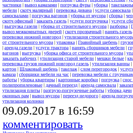
частники
|
вывоз камазами
|
погрузка фуры
|
уборка
|
такелажны
мебели
|
скотч малярный
|
перевозка дивана
|
услуги самосвала
самосвалами
|
погрузка вагонов
|
уборка от мусора
|
сборка
|
чер
скотч офисный
|
заказать газель
|
услуги погрузчика
|
услуги сб
|
выгрузка газели
|
уборка от строительного мусора
|
разборка
|
вывоз межкомнатных дверей
|
скотч прозрачный
|
нанять газель
перевозки нижний новгород
|
утилизация строительного мусор
от строительного мусора
|
упаковка
|
Гравийный щебень
|
грузо
|
аренда газели
|
услуги трактора
|
нанять сборщиков мебели
|
гр
вагонов
|
выгрузка
|
уборка офиса от строительного мусора
|
уп
заказать рабочих
|
утилизация старой мебели
|
мешки белые
|
кв
перевозка грузов нижний новгород газель
|
утилизация ванны
|
картон
|
Шлаковый щебень
|
такелаж
|
слом перегородок
|
услуг
камаза
|
сборщики мебели на час
|
перевозка мебели с грузчик
работы
|
уборка квартиры
|
картонные коробки
|
погрузка
|
снос
полипропиленовые
|
дачный переезд
|
аренда самосвала
|
заказа
утилизация плиты
|
разгрузо-погрузочные работы
|
уборка дачи
оконных рам
|
вывоз мусора
|
переезд недорого
|
аренда погрузч
утилизация колонки
09.09.2017 в 16:59
комментировать