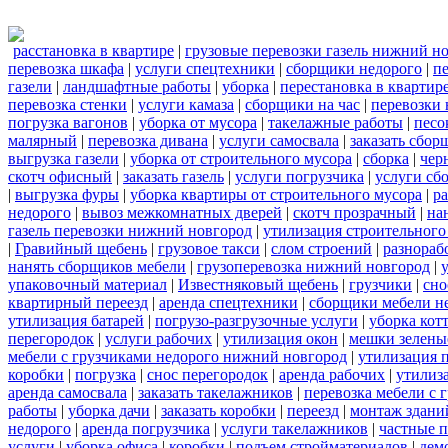
расстановка в квартире
|
грузовые перевозки газель нижний н
перевозка шкафа
|
услуги спецтехники
|
сборщики недорого
|
п
газели
|
ландшафтные работы
|
уборка
|
перестановка в квартир
перевозка стенки
|
услуги камаза
|
сборщики на час
|
перевозки 
погрузка вагонов
|
уборка от мусора
|
такелажные работы
|
песо
малярный
|
перевозка дивана
|
услуги самосвала
|
заказать сбор
выгрузка газели
|
уборка от строительного мусора
|
сборка
|
чер
скотч офисный
|
заказать газель
|
услуги погрузчика
|
услуги сб
|
выгрузка фуры
|
уборка квартиры от строительного мусора
|
ра
недорого
|
вывоз межкомнатных дверей
|
скотч прозрачный
|
на
газель перевозки нижний новгород
|
утилизация строительного
|
Гравийный щебень
|
грузовое такси
|
слом строений
|
разнораб
нанять сборщиков мебели
|
грузоперевозка нижний новгород
|
упаковочный материал
|
Известняковый щебень
|
грузчики
|
сно
квартирный переезд
|
аренда спецтехники
|
сборщики мебели н
утилизация батарей
|
погрузо-разгрузочные услуги
|
уборка кот
перегородок
|
услуги рабочих
|
утилизация окон
|
мешки зелены
мебели с грузчиками недорого нижний новгород
|
утилизация 
коробки
|
погрузка
|
снос перегородок
|
аренда рабочих
|
утилиз
аренда самосвала
|
заказать такелажников
|
перевозка мебели с
работы
|
уборка дачи
|
заказать коробки
|
переезд
|
монтаж здани
недорого
|
аренда погрузчика
|
услуги такелажников
|
частные 
услуги
|
уборка офиса
|
коробки
|
подъем стройматериалов
|
дем