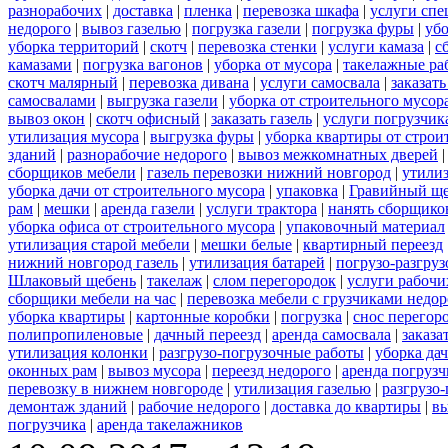
разнорабочих
|
доставка
|
пленка
|
перевозка шкафа
|
услуги спе
недорого
|
вывоз газелью
|
погрузка газели
|
погрузка фуры
|
уб
уборка территорий
|
скотч
|
перевозка стенки
|
услуги камаза
|
с
камазами
|
погрузка вагонов
|
уборка от мусора
|
такелажные ра
скотч малярный
|
перевозка дивана
|
услуги самосвала
|
заказат
самосвалами
|
выгрузка газели
|
уборка от строительного мусор
вывоз окон
|
скотч офисный
|
заказать газель
|
услуги погрузчик
утилизация мусора
|
выгрузка фуры
|
уборка квартиры от строи
зданий
|
разнорабочие недорого
|
вывоз межкомнатных дверей
сборщиков мебели
|
газель перевозки нижний новгород
|
утилиз
уборка дачи от строительного мусора
|
упаковка
|
Гравийный ще
рам
|
мешки
|
аренда газели
|
услуги трактора
|
нанять сборщико
уборка офиса от строительного мусора
|
упаковочный материал
утилизация старой мебели
|
мешки белые
|
квартирный переезд
нижний новгород газель
|
утилизация батарей
|
погрузо-разгру
Шлаковый щебень
|
такелаж
|
слом перегородок
|
услуги рабочи
сборщики мебели на час
|
перевозка мебели с грузчиками недо
уборка квартиры
|
картонные коробки
|
погрузка
|
снос перегор
полипропиленовые
|
дачный переезд
|
аренда самосвала
|
заказа
утилизация колонки
|
разгрузо-погрузочные работы
|
уборка да
оконных рам
|
вывоз мусора
|
переезд недорого
|
аренда погрузч
перевозку в нижнем новгороде
|
утилизация газелью
|
разгрузо
демонтаж зданий
|
рабочие недорого
|
доставка до квартиры
|
вы
погрузчика
|
аренда такелажников