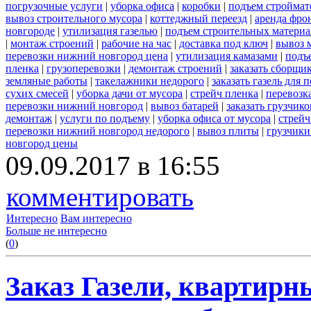
погрузочные услуги
|
уборка офиса
|
коробки
|
подъем строймат
вывоз строительного мусора
|
коттеджный переезд
|
аренда фро
новгороде
|
утилизация газелью
|
подъем строительных материа
|
монтаж строений
|
рабочие на час
|
доставка под ключ
|
вывоз 
перевозки нижний новгород цена
|
утилизация камазами
|
подъ
пленка
|
грузоперевозки
|
демонтаж строений
|
заказать сборщи
земляные работы
|
такелажники недорого
|
заказать газель для
сухих смесей
|
уборка дачи от мусора
|
стрейч пленка
|
перевозк
перевозки нижний новгород
|
вывоз батарей
|
заказать грузчико
демонтаж
|
услуги по подъему
|
уборка офиса от мусора
|
стрейч
перевозки нижний новгород недорого
|
вывоз плиты
|
грузчики
новгород цены
09.09.2017 в 16:55
комментировать
Интересно
Вам интересно
Больше не интересно
(
0
)
Заказ Газели, квартирн