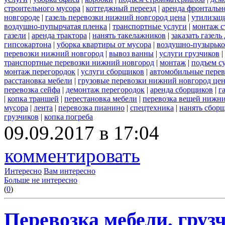
строительного мусора
|
коттеджный переезд
|
аренда фронтальн
новгороде
|
газель перевозки нижний новгород цена
|
утилизац
воздушно-пупырчатая пленка
|
транспортные услуги
|
монтаж с
газели
|
аренда трактора
|
нанять такелажников
|
заказать газел
гипсокартона
|
уборка квартиры от мусора
|
воздушно-пузырько
перевозки нижний новгород
|
вывоз ванны
|
услуги грузчиков
|
транспортные перевозки нижний новгород
|
монтаж
|
подъем с
монтаж перегородок
|
услуги сборщиков
|
автомобильные пере
расстановка мебели
|
грузовые перевозки нижний новгород це
перевозка сейфа
|
демонтаж перегородок
|
аренда сборщиков
|
г
|
копка траншей
|
перестановка мебели
|
перевозка вещей нижн
мусора
|
лента
|
перевозка пианино
|
спецтехника
|
нанять сбор
грузчиков
|
копка погреба
09.09.2017 в 17:04
комментировать
Интересно
Вам интересно
Больше не интересно
(
0
)
Перевозка мебели, грузч