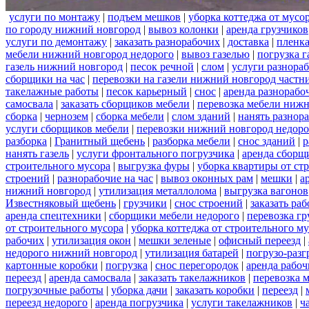
услуги по монтажу
|
подъем мешков
|
уборка коттеджа от мусо
по городу нижний новгород
|
вывоз колонки
|
аренда грузчиков
услуги по демонтажу
|
заказать разнорабочих
|
доставка
|
пленк
мебели нижний новгород недорого
|
вывоз газелью
|
погрузка г
газель нижний новгород
|
песок речной
|
слом
|
услуги разнора
сборщики на час
|
перевозки на газели нижний новгород частн
такелажные работы
|
песок карьерный
|
снос
|
аренда разнорабо
самосвала
|
заказать сборщиков мебели
|
перевозка мебели ниж
сборка
|
чернозем
|
сборка мебели
|
слом зданий
|
нанять разнор
услуги сборщиков мебели
|
перевозки нижний новгород недоро
разборка
|
Гранитный щебень
|
разборка мебели
|
снос зданий
|
р
нанять газель
|
услуги фронтального погрузчика
|
аренда сборщ
строительного мусора
|
выгрузка фуры
|
уборка квартиры от ст
строений
|
разнорабочие на час
|
вывоз оконных рам
|
мешки
|
а
нижний новгород
|
утилизация металлолома
|
выгрузка вагонов
Известняковый щебень
|
грузчики
|
снос строений
|
заказать ра
аренда спецтехники
|
сборщики мебели недорого
|
перевозка гр
от строительного мусора
|
уборка коттеджа от строительного м
рабочих
|
утилизация окон
|
мешки зеленые
|
офисный переезд
|
недорого нижний новгород
|
утилизация батарей
|
погрузо-разг
картонные коробки
|
погрузка
|
снос перегородок
|
аренда рабоч
переезд
|
аренда самосвала
|
заказать такелажников
|
перевозка 
погрузочные работы
|
уборка дачи
|
заказать коробки
|
переезд
|
переезд недорого
|
аренда погрузчика
|
услуги такелажников
|
ч