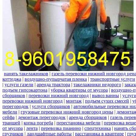
нанять такелажников
|
газель перевозки нижний новгород цен
коттеджа
|
воздушно-пупырчатая пленка
|
транспортные услуги
|
услуги газели
|
аренда трактора
|
такелажники недорого
|
заказ
подъем гипсокартона
|
уборка квартиры от мусора
|
воздушно-п
сборщиков
|
перевозки нижний новгород
|
вывоз ванны
|
услуги
перевозки нижний новгород
|
монтаж
|
подъем сухих смесей
|
у
перегородок
|
услуги сборщиков
|
автомобильные перевозки ни
мебели
|
грузовые перевозки нижний новгород цены
|
демонта
сейфа
|
демонтаж перегородок
|
аренда сборщиков
|
газель пере
траншей
|
копка погреба
|
перестановка мебели
|
перевозка вещ
от мусора
|
лента
|
перевозка пианино
|
спецтехника
|
нанять сб
грузчиков
|
ландшафтные работы
|
расстановка в квартире
|
гру