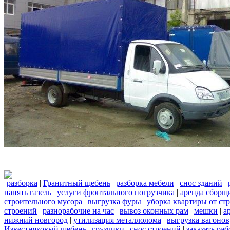
разборка
|
Гранитный щебень
|
разборка мебели
|
снос зданий
|
нанять газель
|
услуги фронтального погрузчика
|
аренда сборщ
строительного мусора
|
выгрузка фуры
|
уборка квартиры от ст
строений
|
разнорабочие на час
|
вывоз оконных рам
|
мешки
|
а
нижний новгород
|
утилизация металлолома
|
выгрузка вагонов
Известняковый щебень
|
грузчики
|
снос строений
|
заказать ра