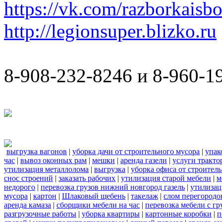
https://vk.com/razborkaisb
http://legionsuper.blizko.ru
8-908-232-8246 и 8-960-1
выгрузка вагонов
|
уборка дачи от строительного мусора
|
упак
час
|
вывоз оконных рам
|
мешки
|
аренда газели
|
услуги тракто
утилизация металлолома
|
выгрузка
|
уборка офиса от строител
снос строений
|
заказать рабочих
|
утилизация старой мебели
|
м
недорого
|
перевозка грузов нижний новгород газель
|
утилизац
мусора
|
картон
|
Шлаковый щебень
|
такелаж
|
слом перегородо
аренда камаза
|
сборщики мебели на час
|
перевозка мебели с г
разгрузочные работы
|
уборка квартиры
|
картонные коробки
|
п