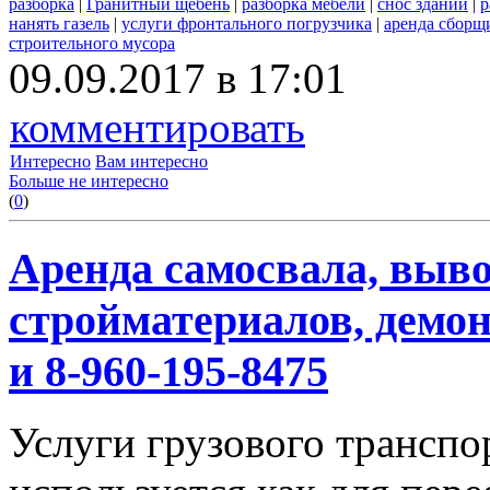
разборка
|
Гранитный щебень
|
разборка мебели
|
снос зданий
|
р
нанять газель
|
услуги фронтального погрузчика
|
аренда сборщ
строительного мусора
09.09.2017 в 17:01
комментировать
Интересно
Вам интересно
Больше не интересно
(
0
)
Аренда самосвала, выво
стройматериалов, демон
и 8-960-195-8475
Услуги грузового транспор