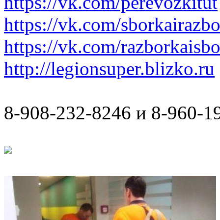
https://vk.com/perevozkitut
https://vk.com/sborkairazb
https://vk.com/razborkaisb
http://legionsuper.blizko.ru
8-908-232-8246 и 8-960-1