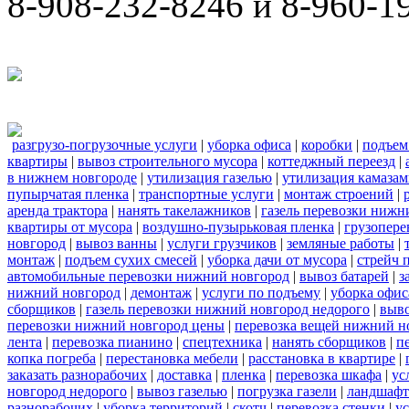
8-908-232-8246 и 8-960-1
разгрузо-погрузочные услуги
|
уборка офиса
|
коробки
|
подъем
квартиры
|
вывоз строительного мусора
|
коттеджный переезд
|
в нижнем новгороде
|
утилизация газелью
|
утилизация камаза
пупырчатая пленка
|
транспортные услуги
|
монтаж строений
|
аренда трактора
|
нанять такелажников
|
газель перевозки нижн
квартиры от мусора
|
воздушно-пузырьковая пленка
|
грузопере
новгород
|
вывоз ванны
|
услуги грузчиков
|
земляные работы
|
монтаж
|
подъем сухих смесей
|
уборка дачи от мусора
|
стрейч 
автомобильные перевозки нижний новгород
|
вывоз батарей
|
з
нижний новгород
|
демонтаж
|
услуги по подъему
|
уборка офис
сборщиков
|
газель перевозки нижний новгород недорого
|
выв
перевозки нижний новгород цены
|
перевозка вещей нижний н
лента
|
перевозка пианино
|
спецтехника
|
нанять сборщиков
|
п
копка погреба
|
перестановка мебели
|
расстановка в квартире
|
заказать разнорабочих
|
доставка
|
пленка
|
перевозка шкафа
|
ус
новгород недорого
|
вывоз газелью
|
погрузка газели
|
ландшафт
разнорабочих
|
уборка территорий
|
скотч
|
перевозка стенки
|
ус