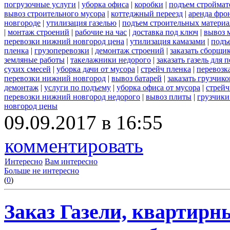
погрузочные услуги
|
уборка офиса
|
коробки
|
подъем строймат
вывоз строительного мусора
|
коттеджный переезд
|
аренда фро
новгороде
|
утилизация газелью
|
подъем строительных материа
|
монтаж строений
|
рабочие на час
|
доставка под ключ
|
вывоз 
перевозки нижний новгород цена
|
утилизация камазами
|
подъ
пленка
|
грузоперевозки
|
демонтаж строений
|
заказать сборщи
земляные работы
|
такелажники недорого
|
заказать газель для
сухих смесей
|
уборка дачи от мусора
|
стрейч пленка
|
перевозк
перевозки нижний новгород
|
вывоз батарей
|
заказать грузчико
демонтаж
|
услуги по подъему
|
уборка офиса от мусора
|
стрейч
перевозки нижний новгород недорого
|
вывоз плиты
|
грузчики
новгород цены
09.09.2017 в 16:55
комментировать
Интересно
Вам интересно
Больше не интересно
(
0
)
Заказ Газели, квартирн