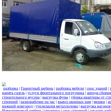
разборка
|
Гранитный щебень
|
разборка мебели
|
снос зданий
|
нанять газель
|
услуги фронтального погрузчика
|
аренда сборщ
строительного мусора
|
выгрузка фуры
|
уборка квартиры от ст
строений
|
разнорабочие на час
|
вывоз оконных рам
|
мешки
|
а
нижний новгород
|
утилизация металлолома
|
выгрузка вагонов
Известняковый щебень
|
грузчики
|
снос строений
|
заказать ра