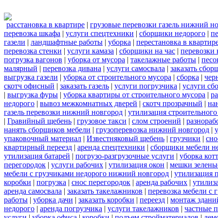
расстановка в квартире
|
грузовые перевозки газель нижний н
перевозка шкафа
|
услуги спецтехники
|
сборщики недорого
|
п
газели
|
ландшафтные работы
|
уборка
|
перестановка в квартир
перевозка стенки
|
услуги камаза
|
сборщики на час
|
перевозки 
погрузка вагонов
|
уборка от мусора
|
такелажные работы
|
песо
малярный
|
перевозка дивана
|
услуги самосвала
|
заказать сбор
выгрузка газели
|
уборка от строительного мусора
|
сборка
|
чер
скотч офисный
|
заказать газель
|
услуги погрузчика
|
услуги сб
|
выгрузка фуры
|
уборка квартиры от строительного мусора
|
ра
недорого
|
вывоз межкомнатных дверей
|
скотч прозрачный
|
на
газель перевозки нижний новгород
|
утилизация строительного
|
Гравийный щебень
|
грузовое такси
|
слом строений
|
разнораб
нанять сборщиков мебели
|
грузоперевозка нижний новгород
|
упаковочный материал
|
Известняковый щебень
|
грузчики
|
сно
квартирный переезд
|
аренда спецтехники
|
сборщики мебели н
утилизация батарей
|
погрузо-разгрузочные услуги
|
уборка кот
перегородок
|
услуги рабочих
|
утилизация окон
|
мешки зелены
мебели с грузчиками недорого нижний новгород
|
утилизация 
коробки
|
погрузка
|
снос перегородок
|
аренда рабочих
|
утилиз
аренда самосвала
|
заказать такелажников
|
перевозка мебели с
работы
|
уборка дачи
|
заказать коробки
|
переезд
|
монтаж здани
недорого
|
аренда погрузчика
|
услуги такелажников
|
частные 
услуги
|
уборка офиса
|
коробки
|
подъем стройматериалов
|
дем