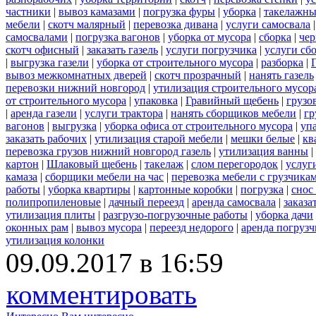
частники
|
вывоз камазами
|
погрузка фуры
|
уборка
|
такелажны
мебели
|
скотч малярный
|
перевозка дивана
|
услуги самосвала
самосвалами
|
погрузка вагонов
|
уборка от мусора
|
сборка
|
чер
скотч офисный
|
заказать газель
|
услуги погрузчика
|
услуги сб
|
выгрузка газели
|
уборка от строительного мусора
|
разборка
|
вывоз межкомнатных дверей
|
скотч прозрачный
|
нанять газель
перевозки нижний новгород
|
утилизация строительного мусор
от строительного мусора
|
упаковка
|
Гравийный щебень
|
грузо
|
аренда газели
|
услуги трактора
|
нанять сборщиков мебели
|
гр
вагонов
|
выгрузка
|
уборка офиса от строительного мусора
|
уп
заказать рабочих
|
утилизация старой мебели
|
мешки белые
|
кв
перевозка грузов нижний новгород газель
|
утилизация ванны
|
картон
|
Шлаковый щебень
|
такелаж
|
слом перегородок
|
услуг
камаза
|
сборщики мебели на час
|
перевозка мебели с грузчик
работы
|
уборка квартиры
|
картонные коробки
|
погрузка
|
снос
полипропиленовые
|
дачный переезд
|
аренда самосвала
|
заказа
утилизация плиты
|
разгрузо-погрузочные работы
|
уборка дачи
оконных рам
|
вывоз мусора
|
переезд недорого
|
аренда погрузч
утилизация колонки
09.09.2017 в 16:59
комментировать