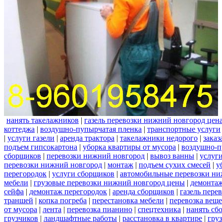
нанять такелажников
|
газель перевозки нижний новгород цен
коттеджа
|
воздушно-пупырчатая пленка
|
транспортные услуги
|
услуги газели
|
аренда трактора
|
такелажники недорого
|
заказ
подъем гипсокартона
|
уборка квартиры от мусора
|
воздушно-п
сборщиков
|
перевозки нижний новгород
|
вывоз ванны
|
услуги
перевозки нижний новгород
|
монтаж
|
подъем сухих смесей
|
у
перегородок
|
услуги сборщиков
|
автомобильные перевозки ни
мебели
|
грузовые перевозки нижний новгород цены
|
демонта
сейфа
|
демонтаж перегородок
|
аренда сборщиков
|
газель пере
траншей
|
копка погреба
|
перестановка мебели
|
перевозка вещ
от мусора
|
лента
|
перевозка пианино
|
спецтехника
|
нанять сб
грузчиков
|
ландшафтные работы
|
расстановка в квартире
|
гру