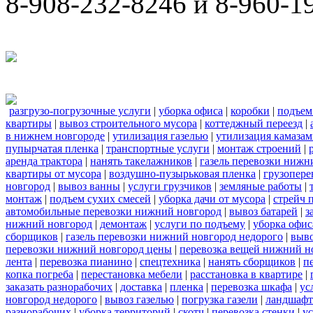
8-908-232-8246 и 8-960-1
разгрузо-погрузочные услуги
|
уборка офиса
|
коробки
|
подъем
квартиры
|
вывоз строительного мусора
|
коттеджный переезд
|
в нижнем новгороде
|
утилизация газелью
|
утилизация камаза
пупырчатая пленка
|
транспортные услуги
|
монтаж строений
|
аренда трактора
|
нанять такелажников
|
газель перевозки нижн
квартиры от мусора
|
воздушно-пузырьковая пленка
|
грузопере
новгород
|
вывоз ванны
|
услуги грузчиков
|
земляные работы
|
монтаж
|
подъем сухих смесей
|
уборка дачи от мусора
|
стрейч 
автомобильные перевозки нижний новгород
|
вывоз батарей
|
з
нижний новгород
|
демонтаж
|
услуги по подъему
|
уборка офис
сборщиков
|
газель перевозки нижний новгород недорого
|
выв
перевозки нижний новгород цены
|
перевозка вещей нижний н
лента
|
перевозка пианино
|
спецтехника
|
нанять сборщиков
|
п
копка погреба
|
перестановка мебели
|
расстановка в квартире
|
заказать разнорабочих
|
доставка
|
пленка
|
перевозка шкафа
|
ус
новгород недорого
|
вывоз газелью
|
погрузка газели
|
ландшафт
разнорабочих
|
уборка территорий
|
скотч
|
перевозка стенки
|
ус