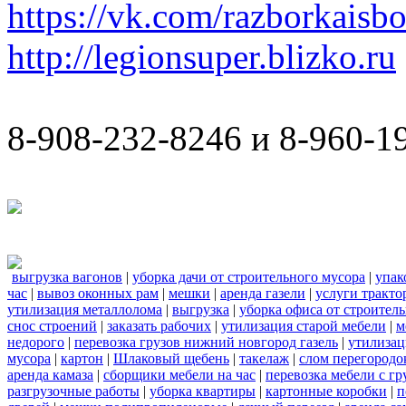
https://vk.com/razborkaisb
http://legionsuper.blizko.ru
8-908-232-8246 и 8-960-1
выгрузка вагонов
|
уборка дачи от строительного мусора
|
упак
час
|
вывоз оконных рам
|
мешки
|
аренда газели
|
услуги тракто
утилизация металлолома
|
выгрузка
|
уборка офиса от строител
снос строений
|
заказать рабочих
|
утилизация старой мебели
|
м
недорого
|
перевозка грузов нижний новгород газель
|
утилизац
мусора
|
картон
|
Шлаковый щебень
|
такелаж
|
слом перегородо
аренда камаза
|
сборщики мебели на час
|
перевозка мебели с г
разгрузочные работы
|
уборка квартиры
|
картонные коробки
|
п