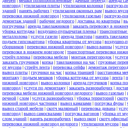
дверей
|
мешки полипропиленовые
|
дачный переезд
|
аренда са
новгород
|
утилизация плиты
|
утилизация колонки
|
разгрузо-п
зданий
|
нанять рабочих
|
утилизация оконных рам
|
вывоз мусо
перевозки нижний новгород
|
утилизация газелью
|
разгрузо-по
демонтаж зданий
|
рабочие недорого
|
доставка до квартиры
|
вы
погрузчика
|
аренда такелажников
|
заказать перевозку в нижне
уборка коттеджа
|
воздушно-пупырчатая пленка
|
транспортные
металлолома
|
услуги газели
|
аренда трактора
|
нанять такелаж
подъем гипсокартона
|
уборка квартиры от мусора
|
воздушно-п
сборщиков
|
перевозки нижний новгород
|
вывоз ванны
|
услуги
перевозки в нижнем новгороде
|
транспортные перевозки нижн
стрейч пленка
|
перевозка мебели
|
монтаж перегородок
|
услуг
заказать грузчиков
|
копка
|
такелажники на час
|
грузовые пере
от мусора
|
стрейч лента
|
перевозка сейфа
|
демонтаж перегоро
вывоз плиты
|
грузчики на час
|
копка траншей
|
расстановка ме
монтажу
|
подъем мешков
|
уборка коттеджа от мусора
|
лента
|
п
нижний новгород
|
вывоз колонки
|
аренда грузчиков
|
копка по
новгород
|
услуги по демонтажу
|
заказать разнорабочих
|
доста
перевозка мебели нижний новгород недорого
|
вывоз газелью
|
речной
|
слом
|
услуги разнорабочих
|
уборка территорий
|
скотч
нижний новгород частники
|
вывоз камазами
|
погрузка фуры
|
вывоз старой мебели
|
скотч малярный
|
перевозка дивана
|
услу
новгород
|
вывоз самосвалами
|
погрузка вагонов
|
уборка от му
слом зданий
|
нанять разнорабочих
|
вывоз окон
|
скотч офисны
перевозки нижний новгород недорого
|
утилизация мусора
|
вы