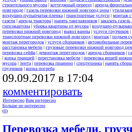
строительного мусора
|
коттеджный переезд
|
аренда фронтальн
новгороде
|
газель перевозки нижний новгород цена
|
утилизац
воздушно-пупырчатая пленка
|
транспортные услуги
|
монтаж с
газели
|
аренда трактора
|
нанять такелажников
|
заказать газел
гипсокартона
|
уборка квартиры от мусора
|
воздушно-пузырько
перевозки нижний новгород
|
вывоз ванны
|
услуги грузчиков
|
транспортные перевозки нижний новгород
|
монтаж
|
подъем с
монтаж перегородок
|
услуги сборщиков
|
автомобильные пере
расстановка мебели
|
грузовые перевозки нижний новгород це
перевозка сейфа
|
демонтаж перегородок
|
аренда сборщиков
|
г
|
копка траншей
|
перестановка мебели
|
перевозка вещей нижн
мусора
|
лента
|
перевозка пианино
|
спецтехника
|
нанять сбор
грузчиков
|
копка погреба
09.09.2017 в 17:04
комментировать
Интересно
Вам интересно
Больше не интересно
(
0
)
Перевозка мебели, грузч