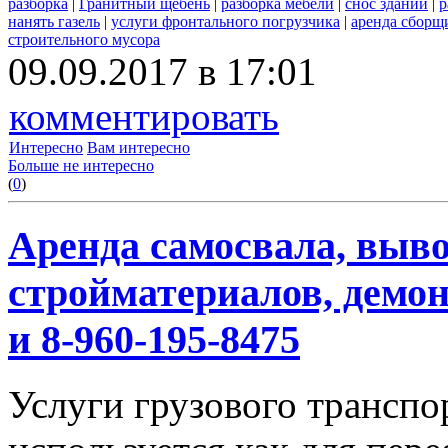
разборка
|
Гранитный щебень
|
разборка мебели
|
снос зданий
|
р
нанять газель
|
услуги фронтального погрузчика
|
аренда сборщ
строительного мусора
09.09.2017 в 17:01
комментировать
Интересно
Вам интересно
Больше не интересно
(
0
)
Аренда самосвала, выво
стройматериалов, демон
и 8-960-195-8475
Услуги грузового транспор