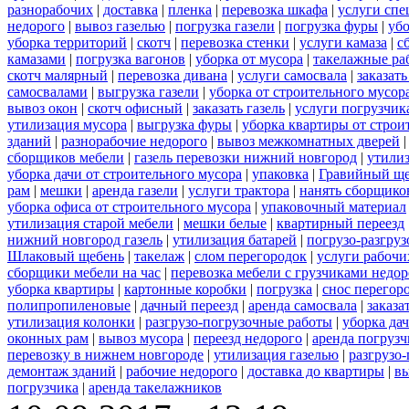
разнорабочих
|
доставка
|
пленка
|
перевозка шкафа
|
услуги спе
недорого
|
вывоз газелью
|
погрузка газели
|
погрузка фуры
|
уб
уборка территорий
|
скотч
|
перевозка стенки
|
услуги камаза
|
с
камазами
|
погрузка вагонов
|
уборка от мусора
|
такелажные ра
скотч малярный
|
перевозка дивана
|
услуги самосвала
|
заказат
самосвалами
|
выгрузка газели
|
уборка от строительного мусор
вывоз окон
|
скотч офисный
|
заказать газель
|
услуги погрузчик
утилизация мусора
|
выгрузка фуры
|
уборка квартиры от строи
зданий
|
разнорабочие недорого
|
вывоз межкомнатных дверей
сборщиков мебели
|
газель перевозки нижний новгород
|
утилиз
уборка дачи от строительного мусора
|
упаковка
|
Гравийный ще
рам
|
мешки
|
аренда газели
|
услуги трактора
|
нанять сборщико
уборка офиса от строительного мусора
|
упаковочный материал
утилизация старой мебели
|
мешки белые
|
квартирный переезд
нижний новгород газель
|
утилизация батарей
|
погрузо-разгру
Шлаковый щебень
|
такелаж
|
слом перегородок
|
услуги рабочи
сборщики мебели на час
|
перевозка мебели с грузчиками недо
уборка квартиры
|
картонные коробки
|
погрузка
|
снос перегор
полипропиленовые
|
дачный переезд
|
аренда самосвала
|
заказа
утилизация колонки
|
разгрузо-погрузочные работы
|
уборка да
оконных рам
|
вывоз мусора
|
переезд недорого
|
аренда погрузч
перевозку в нижнем новгороде
|
утилизация газелью
|
разгрузо
демонтаж зданий
|
рабочие недорого
|
доставка до квартиры
|
вы
погрузчика
|
аренда такелажников