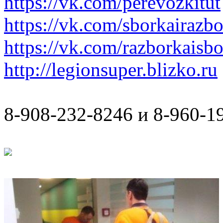
https://vk.com/perevozkitut
https://vk.com/sborkairazb
https://vk.com/razborkaisb
http://legionsuper.blizko.ru
8-908-232-8246 и 8-960-1