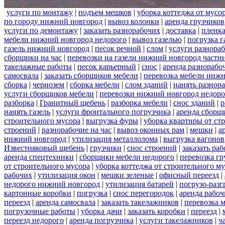
услуги по монтажу
|
подъем мешков
|
уборка коттеджа от мусо
по городу нижний новгород
|
вывоз колонки
|
аренда грузчиков
услуги по демонтажу
|
заказать разнорабочих
|
доставка
|
пленк
мебели нижний новгород недорого
|
вывоз газелью
|
погрузка г
газель нижний новгород
|
песок речной
|
слом
|
услуги разнора
сборщики на час
|
перевозки на газели нижний новгород частн
такелажные работы
|
песок карьерный
|
снос
|
аренда разнорабо
самосвала
|
заказать сборщиков мебели
|
перевозка мебели ниж
сборка
|
чернозем
|
сборка мебели
|
слом зданий
|
нанять разнор
услуги сборщиков мебели
|
перевозки нижний новгород недоро
разборка
|
Гранитный щебень
|
разборка мебели
|
снос зданий
|
р
нанять газель
|
услуги фронтального погрузчика
|
аренда сборщ
строительного мусора
|
выгрузка фуры
|
уборка квартиры от ст
строений
|
разнорабочие на час
|
вывоз оконных рам
|
мешки
|
а
нижний новгород
|
утилизация металлолома
|
выгрузка вагонов
Известняковый щебень
|
грузчики
|
снос строений
|
заказать ра
аренда спецтехники
|
сборщики мебели недорого
|
перевозка гр
от строительного мусора
|
уборка коттеджа от строительного м
рабочих
|
утилизация окон
|
мешки зеленые
|
офисный переезд
|
недорого нижний новгород
|
утилизация батарей
|
погрузо-разг
картонные коробки
|
погрузка
|
снос перегородок
|
аренда рабоч
переезд
|
аренда самосвала
|
заказать такелажников
|
перевозка 
погрузочные работы
|
уборка дачи
|
заказать коробки
|
переезд
|
переезд недорого
|
аренда погрузчика
|
услуги такелажников
|
ч