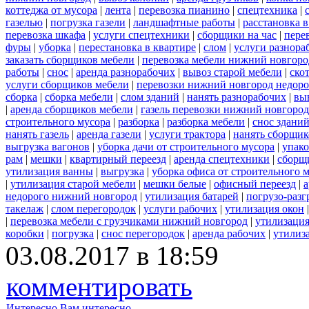
коттеджа от мусора
|
лента
|
перевозка пианино
|
спецтехника
|
газелью
|
погрузка газели
|
ландшафтные работы
|
расстановка в
перевозка шкафа
|
услуги спецтехники
|
сборщики на час
|
пере
фуры
|
уборка
|
перестановка в квартире
|
слом
|
услуги разнора
заказать сборщиков мебели
|
перевозка мебели нижний новгоро
работы
|
снос
|
аренда разнорабочих
|
вывоз старой мебели
|
ско
услуги сборщиков мебели
|
перевозки нижний новгород недоро
сборка
|
сборка мебели
|
слом зданий
|
нанять разнорабочих
|
вы
|
аренда сборщиков мебели
|
газель перевозки нижний новгород
строительного мусора
|
разборка
|
разборка мебели
|
снос здани
нанять газель
|
аренда газели
|
услуги трактора
|
нанять сборщик
выгрузка вагонов
|
уборка дачи от строительного мусора
|
упако
рам
|
мешки
|
квартирный переезд
|
аренда спецтехники
|
сборщ
утилизация ванны
|
выгрузка
|
уборка офиса от строительного 
|
утилизация старой мебели
|
мешки белые
|
офисный переезд
|
а
недорого нижний новгород
|
утилизация батарей
|
погрузо-разг
такелаж
|
слом перегородок
|
услуги рабочих
|
утилизация окон
|
перевозка мебели с грузчиками нижний новгород
|
утилизаци
коробки
|
погрузка
|
снос перегородок
|
аренда рабочих
|
утилиз
03.08.2017 в 18:59
комментировать
Интересно
Вам интересно