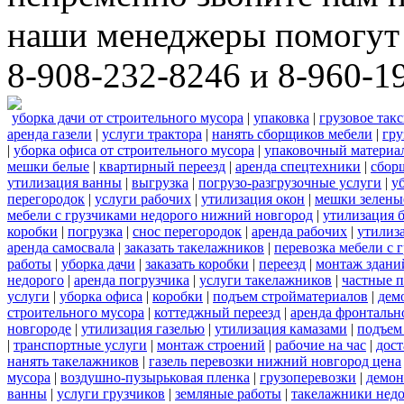
наши менеджеры помогут 
8-908-232-8246 и 8-960-1
уборка дачи от строительного мусора
|
упаковка
|
грузовое так
аренда газели
|
услуги трактора
|
нанять сборщиков мебели
|
гру
|
уборка офиса от строительного мусора
|
упаковочный материа
мешки белые
|
квартирный переезд
|
аренда спецтехники
|
сбор
утилизация ванны
|
выгрузка
|
погрузо-разгрузочные услуги
|
у
перегородок
|
услуги рабочих
|
утилизация окон
|
мешки зелены
мебели с грузчиками недорого нижний новгород
|
утилизация 
коробки
|
погрузка
|
снос перегородок
|
аренда рабочих
|
утилиз
аренда самосвала
|
заказать такелажников
|
перевозка мебели с
работы
|
уборка дачи
|
заказать коробки
|
переезд
|
монтаж здани
недорого
|
аренда погрузчика
|
услуги такелажников
|
частные 
услуги
|
уборка офиса
|
коробки
|
подъем стройматериалов
|
дем
строительного мусора
|
коттеджный переезд
|
аренда фронтальн
новгороде
|
утилизация газелью
|
утилизация камазами
|
подъем
|
транспортные услуги
|
монтаж строений
|
рабочие на час
|
дост
нанять такелажников
|
газель перевозки нижний новгород цена
мусора
|
воздушно-пузырьковая пленка
|
грузоперевозки
|
демон
ванны
|
услуги грузчиков
|
земляные работы
|
такелажники нед