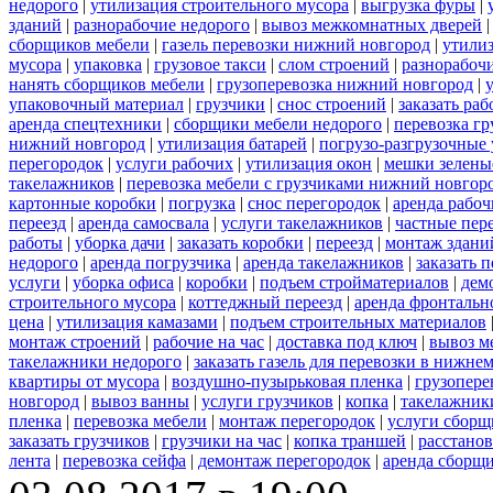
недорого
|
утилизация строительного мусора
|
выгрузка фуры
|
зданий
|
разнорабочие недорого
|
вывоз межкомнатных дверей
сборщиков мебели
|
газель перевозки нижний новгород
|
утили
мусора
|
упаковка
|
грузовое такси
|
слом строений
|
разнорабочи
нанять сборщиков мебели
|
грузоперевозка нижний новгород
|
упаковочный материал
|
грузчики
|
снос строений
|
заказать ра
аренда спецтехники
|
сборщики мебели недорого
|
перевозка гр
нижний новгород
|
утилизация батарей
|
погрузо-разгрузочные 
перегородок
|
услуги рабочих
|
утилизация окон
|
мешки зелены
такелажников
|
перевозка мебели с грузчиками нижний новгор
картонные коробки
|
погрузка
|
снос перегородок
|
аренда рабоч
переезд
|
аренда самосвала
|
услуги такелажников
|
частные пер
работы
|
уборка дачи
|
заказать коробки
|
переезд
|
монтаж здани
недорого
|
аренда погрузчика
|
аренда такелажников
|
заказать 
услуги
|
уборка офиса
|
коробки
|
подъем стройматериалов
|
дем
строительного мусора
|
коттеджный переезд
|
аренда фронтальн
цена
|
утилизация камазами
|
подъем строительных материалов
монтаж строений
|
рабочие на час
|
доставка под ключ
|
вывоз м
такелажники недорого
|
заказать газель для перевозки в нижне
квартиры от мусора
|
воздушно-пузырьковая пленка
|
грузопере
новгород
|
вывоз ванны
|
услуги грузчиков
|
копка
|
такелажники
пленка
|
перевозка мебели
|
монтаж перегородок
|
услуги сборщ
заказать грузчиков
|
грузчики на час
|
копка траншей
|
расстанов
лента
|
перевозка сейфа
|
демонтаж перегородок
|
аренда сборщ