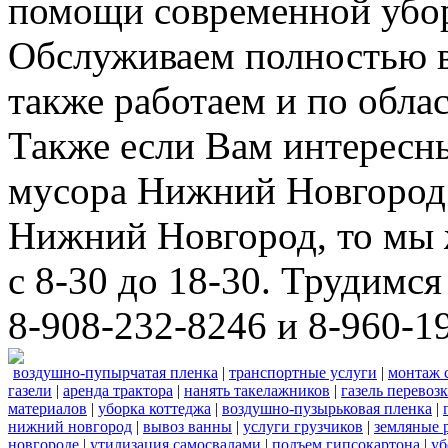
помощи современной убор
Обслуживаем полностью в
также работаем и по облас
Также если Вам интересны
мусора Нижний Новгород 
Нижний Новгород, то мы 
с 8-30 до 18-30. Трудимс
8-908-232-8246 и 8-960-1
воздушно-пупырчатая пленка
|
транспортные услуги
|
монтаж 
газели
|
аренда трактора
|
нанять такелажников
|
газель перевоз
материалов
|
уборка коттеджа
|
воздушно-пузырьковая пленка
|
нижний новгород
|
вывоз ванны
|
услуги грузчиков
|
земляные 
новгороде
|
утилизация самосвалами
|
подъем гипсокартона
|
уб