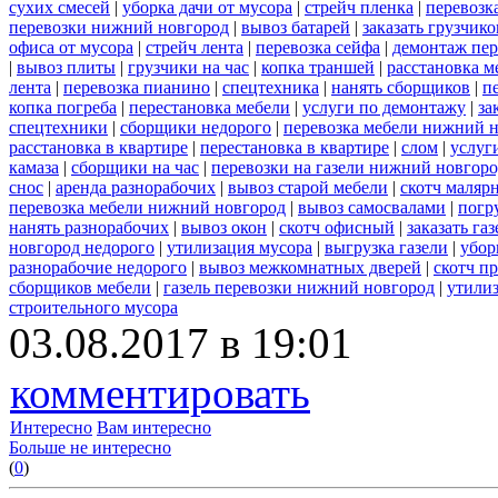
сухих смесей
|
уборка дачи от мусора
|
стрейч пленка
|
перевозк
перевозки нижний новгород
|
вывоз батарей
|
заказать грузчико
офиса от мусора
|
стрейч лента
|
перевозка сейфа
|
демонтаж пер
|
вывоз плиты
|
грузчики на час
|
копка траншей
|
расстановка м
лента
|
перевозка пианино
|
спецтехника
|
нанять сборщиков
|
п
копка погреба
|
перестановка мебели
|
услуги по демонтажу
|
за
спецтехники
|
сборщики недорого
|
перевозка мебели нижний н
расстановка в квартире
|
перестановка в квартире
|
слом
|
услуг
камаза
|
сборщики на час
|
перевозки на газели нижний новгор
снос
|
аренда разнорабочих
|
вывоз старой мебели
|
скотч маляр
перевозка мебели нижний новгород
|
вывоз самосвалами
|
погр
нанять разнорабочих
|
вывоз окон
|
скотч офисный
|
заказать газ
новгород недорого
|
утилизация мусора
|
выгрузка газели
|
убор
разнорабочие недорого
|
вывоз межкомнатных дверей
|
скотч п
сборщиков мебели
|
газель перевозки нижний новгород
|
утилиз
строительного мусора
03.08.2017 в 19:01
комментировать
Интересно
Вам интересно
Больше не интересно
(
0
)