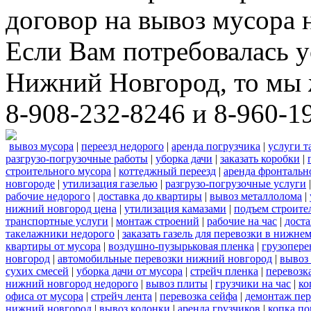
договор на вывоз мусора 
Если Вам потребовалась у
Нижний Новгород, то мы 
8-908-232-8246 и 8-960-1
вывоз мусора
|
переезд недорого
|
аренда погрузчика
|
услуги т
разгрузо-погрузочные работы
|
уборка дачи
|
заказать коробки
|
строительного мусора
|
коттеджный переезд
|
аренда фронтальн
новгороде
|
утилизация газелью
|
разгрузо-погрузочные услуги
рабочие недорого
|
доставка до квартиры
|
вывоз металлолома
|
нижний новгород цена
|
утилизация камазами
|
подъем строите
транспортные услуги
|
монтаж строений
|
рабочие на час
|
доста
такелажники недорого
|
заказать газель для перевозки в нижне
квартиры от мусора
|
воздушно-пузырьковая пленка
|
грузопере
новгород
|
автомобильные перевозки нижний новгород
|
вывоз
сухих смесей
|
уборка дачи от мусора
|
стрейч пленка
|
перевозк
нижний новгород недорого
|
вывоз плиты
|
грузчики на час
|
ко
офиса от мусора
|
стрейч лента
|
перевозка сейфа
|
демонтаж пер
нижний новгород
|
вывоз колонки
|
аренда грузчиков
|
копка по