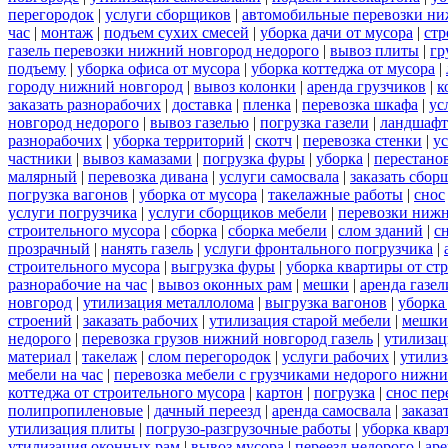
перегородок
|
услуги сборщиков
|
автомобильные перевозки ни
час
|
монтаж
|
подъем сухих смесей
|
уборка дачи от мусора
|
стр
газель перевозки нижний новгород недорого
|
вывоз плиты
|
гр
подъему
|
уборка офиса от мусора
|
уборка коттеджа от мусора
|
городу нижний новгород
|
вывоз колонки
|
аренда грузчиков
|
к
заказать разнорабочих
|
доставка
|
пленка
|
перевозка шкафа
|
ус
новгород недорого
|
вывоз газелью
|
погрузка газели
|
ландшафт
разнорабочих
|
уборка территорий
|
скотч
|
перевозка стенки
|
ус
частники
|
вывоз камазами
|
погрузка фуры
|
уборка
|
перестанов
малярный
|
перевозка дивана
|
услуги самосвала
|
заказать сбор
погрузка вагонов
|
уборка от мусора
|
такелажные работы
|
снос
услуги погрузчика
|
услуги сборщиков мебели
|
перевозки нижн
строительного мусора
|
сборка
|
сборка мебели
|
слом зданий
|
с
прозрачный
|
нанять газель
|
услуги фронтального погрузчика
|
строительного мусора
|
выгрузка фуры
|
уборка квартиры от ст
разнорабочие на час
|
вывоз оконных рам
|
мешки
|
аренда газел
новгород
|
утилизация металлолома
|
выгрузка вагонов
|
уборка
строений
|
заказать рабочих
|
утилизация старой мебели
|
мешки
недорого
|
перевозка грузов нижний новгород газель
|
утилизац
материал
|
такелаж
|
слом перегородок
|
услуги рабочих
|
утилиз
мебели на час
|
перевозка мебели с грузчиками недорого нижн
коттеджа от строительного мусора
|
картон
|
погрузка
|
снос пер
полипропиленовые
|
дачный переезд
|
аренда самосвала
|
заказа
утилизация плиты
|
погрузо-разгрузочные работы
|
уборка квар
утилизация оконных рам
|
вывоз мусора
|
переезд недорого
|
аре