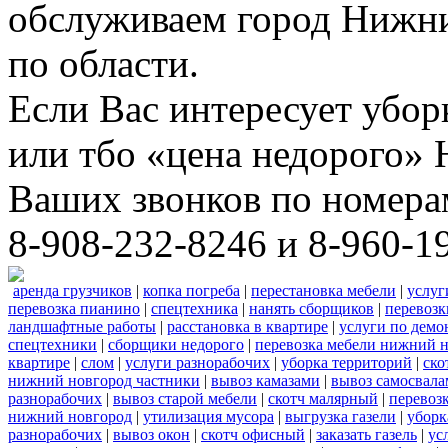
обслуживаем город Нижни
по области.
Если Вас интересует убо
или тбо «цена недорого»
Ваших звонков по номера
8-908-232-8246 и 8-960-1
аренда грузчиков
|
копка погреба
|
перестановка мебели
|
услуг
перевозка пианино
|
спецтехника
|
нанять сборщиков
|
перевозк
ландшафтные работы
|
расстановка в квартире
|
услуги по демо
спецтехники
|
сборщики недорого
|
перевозка мебели нижний н
квартире
|
слом
|
услуги разнорабочих
|
уборка территорий
|
ско
нижний новгород частники
|
вывоз камазами
|
вывоз самосвал
разнорабочих
|
вывоз старой мебели
|
скотч малярный
|
перевоз
нижний новгород
|
утилизация мусора
|
выгрузка газели
|
уборк
разнорабочих
|
вывоз окон
|
скотч офисный
|
заказать газель
|
ус