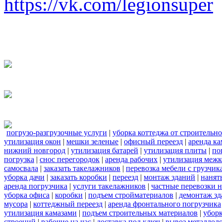
https://vk.com/legionsuper
погрузо-разгрузочные услуги
|
уборка коттеджа от строительн
утилизация окон
|
мешки зеленые
|
офисный переезд
|
аренда ка
нижний новгород
|
утилизация батарей
|
утилизация плиты
|
по
погрузка
|
снос перегородок
|
аренда рабочих
|
утилизация межк
самосвала
|
заказать такелажников
|
перевозка мебели с грузчи
уборка дачи
|
заказать коробки
|
переезд
|
монтаж зданий
|
нанят
аренда погрузчика
|
услуги такелажников
|
частные перевозки 
уборка офиса
|
коробки
|
подъем стройматериалов
|
демонтаж з
мусора
|
коттеджный переезд
|
аренда фронтального погрузчика
утилизация камазами
|
подъем строительных материалов
|
уборк
строений
|
рабочие на час
|
доставка под ключ
|
вывоз металлол