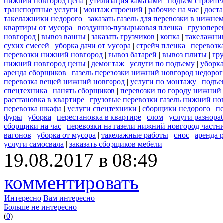
нижний новгород цена
|
утилизация камазами
|
подъем строите
транспортные услуги
|
монтаж строений
|
рабочие на час
|
доста
такелажники недорого
|
заказать газель для перевозки в нижне
квартиры от мусора
|
воздушно-пузырьковая пленка
|
грузопере
новгород
|
вывоз ванны
|
заказать грузчиков
|
копка
|
такелажник
сухих смесей
|
уборка дачи от мусора
|
стрейч пленка
|
перевозк
перевозки нижний новгород
|
вывоз батарей
|
вывоз плиты
|
гру
нижний новгород цены
|
демонтаж
|
услуги по подъему
|
уборка
аренда сборщиков
|
газель перевозки нижний новгород недорог
перевозка вещей нижний новгород
|
услуги по монтажу
|
подъе
спецтехника
|
нанять сборщиков
|
перевозки по городу нижний
расстановка в квартире
|
грузовые перевозки газель нижний но
перевозка шкафа
|
услуги спецтехники
|
сборщики недорого
|
п
фуры
|
уборка
|
перестановка в квартире
|
слом
|
услуги разнора
сборщики на час
|
перевозки на газели нижний новгород частн
вагонов
|
уборка от мусора
|
такелажные работы
|
снос
|
аренда 
услуги самосвала
|
заказать сборщиков мебели
19.08.2017 в 08:49
комментировать
Интересно
Вам интересно
Больше не интересно
(
0
)