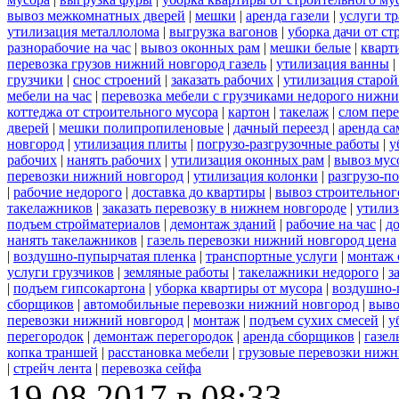
вывоз межкомнатных дверей
|
мешки
|
аренда газели
|
услуги тр
утилизация металлолома
|
выгрузка вагонов
|
уборка дачи от ст
разнорабочие на час
|
вывоз оконных рам
|
мешки белые
|
кварт
перевозка грузов нижний новгород газель
|
утилизация ванны
|
грузчики
|
снос строений
|
заказать рабочих
|
утилизация старой
мебели на час
|
перевозка мебели с грузчиками недорого нижн
коттеджа от строительного мусора
|
картон
|
такелаж
|
слом пер
дверей
|
мешки полипропиленовые
|
дачный переезд
|
аренда са
новгород
|
утилизация плиты
|
погрузо-разгрузочные работы
|
у
рабочих
|
нанять рабочих
|
утилизация оконных рам
|
вывоз мус
перевозки нижний новгород
|
утилизация колонки
|
разгрузо-п
|
рабочие недорого
|
доставка до квартиры
|
вывоз строительног
такелажников
|
заказать перевозку в нижнем новгороде
|
утилиз
подъем стройматериалов
|
демонтаж зданий
|
рабочие на час
|
д
нанять такелажников
|
газель перевозки нижний новгород цена
|
воздушно-пупырчатая пленка
|
транспортные услуги
|
монтаж 
услуги грузчиков
|
земляные работы
|
такелажники недорого
|
з
|
подъем гипсокартона
|
уборка квартиры от мусора
|
воздушно-
сборщиков
|
автомобильные перевозки нижний новгород
|
выво
перевозки нижний новгород
|
монтаж
|
подъем сухих смесей
|
у
перегородок
|
демонтаж перегородок
|
аренда сборщиков
|
газел
копка траншей
|
расстановка мебели
|
грузовые перевозки нижн
|
стрейч лента
|
перевозка сейфа
19.08.2017 в 08:33