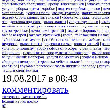
фронтального погрузчика
|
аренда такелажников
|
заказать пер
услуги
|
уборка офиса
|
коробки
|
подъем стройматериалов
|
дем
металлолома
|
услуги газели
|
аренда трактора
|
нанять такелаж
подъем строительных материалов
|
уборка коттеджа
|
воздушно-
час
|
доставка под ключ
|
вывоз ванны
|
услуги грузчиков
|
земл
нижнем новгороде
|
утилизация самосвалами
|
подъем гипсокар
грузоперевозки
|
демонтаж строений
|
заказать сборщиков
|
пер
вывоз батарей
|
заказать грузчиков
|
копка
|
такелажники на час
|
уборка дачи от мусора
|
стрейч пленка
|
перевозка мебели
|
мон
недорого
|
вывоз плиты
|
грузчики на час
|
копка траншей
|
расс
услуги по подъему
|
уборка офиса от мусора
|
стрейч лента
|
пер
сборщиков
|
перевозки по городу нижний новгород
|
вывоз кол
вещей нижний новгород
|
услуги по монтажу
|
подъем мешков
сборщики недорого
|
перевозка мебели нижний новгород недор
квартире
|
грузовые перевозки газель нижний новгород
|
услуг
|
услуги спецтехники
19.08.2017 в 08:43
комментировать
Интересно
Вам интересно
Больше не интересно
(
0
)