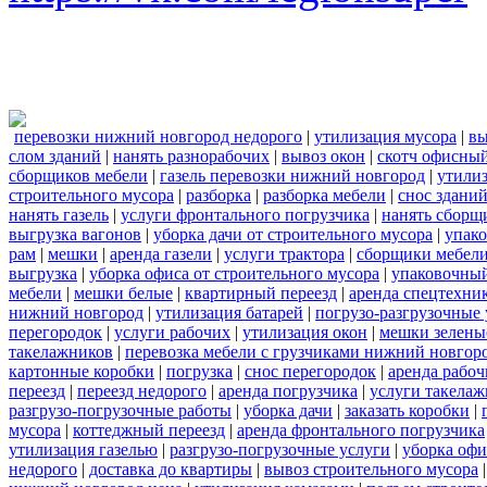
перевозки нижний новгород недорого
|
утилизация мусора
|
вы
слом зданий
|
нанять разнорабочих
|
вывоз окон
|
скотч офисны
сборщиков мебели
|
газель перевозки нижний новгород
|
утилиз
строительного мусора
|
разборка
|
разборка мебели
|
снос здани
нанять газель
|
услуги фронтального погрузчика
|
нанять сборщ
выгрузка вагонов
|
уборка дачи от строительного мусора
|
упако
рам
|
мешки
|
аренда газели
|
услуги трактора
|
сборщики мебели
выгрузка
|
уборка офиса от строительного мусора
|
упаковочный
мебели
|
мешки белые
|
квартирный переезд
|
аренда спецтехни
нижний новгород
|
утилизация батарей
|
погрузо-разгрузочные 
перегородок
|
услуги рабочих
|
утилизация окон
|
мешки зелены
такелажников
|
перевозка мебели с грузчиками нижний новгор
картонные коробки
|
погрузка
|
снос перегородок
|
аренда рабоч
переезд
|
переезд недорого
|
аренда погрузчика
|
услуги такела
разгрузо-погрузочные работы
|
уборка дачи
|
заказать коробки
|
мусора
|
коттеджный переезд
|
аренда фронтального погрузчика
утилизация газелью
|
разгрузо-погрузочные услуги
|
уборка офи
недорого
|
доставка до квартиры
|
вывоз строительного мусора