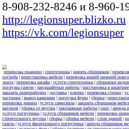
8-908-232-8246 и 8-960-1
http://legionsuper.blizko.ru
https://vk.com/legionsuper
перевозка пианино
|
спецтехника
|
нанять сборщиков
|
перевоз
погреба
|
перестановка мебели
|
перевозка вещей нижний новг
лента
|
перевозка шкафа
|
услуги спецтехники
|
сборщики недор
погрузка газели
|
ландшафтные работы
|
расстановка в квартире
заказать разнорабочих
|
доставка
|
пленка
|
перевозка стенки
|
ус
частники
|
вывоз камазами
|
погрузка фуры
|
уборка
|
перестанов
перевозка дивана
|
услуги самосвала
|
заказать сборщиков мебе
вагонов
|
уборка от мусора
|
такелажные работы
|
снос
|
аренда 
услуги погрузчика
|
услуги сборщиков мебели
|
перевозки нижн
строительного мусора
|
сборка
|
сборка мебели
|
слом зданий
|
н
газель
|
услуги фронтального погрузчика
|
аренда сборщиков м
мусора
|
выгрузка фуры
|
уборка квартиры от строительного му