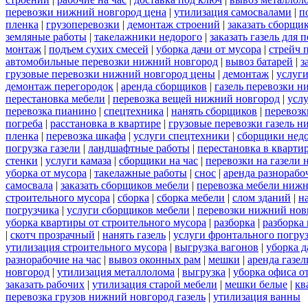
перевозки нижний новгород цена
|
утилизация самосвалами
|
п
пленка
|
грузоперевозки
|
демонтаж строений
|
заказать сборщи
земляные работы
|
такелажники недорого
|
заказать газель для
монтаж
|
подъем сухих смесей
|
уборка дачи от мусора
|
стрейч 
автомобильные перевозки нижний новгород
|
вывоз батарей
|
з
грузовые перевозки нижний новгород цены
|
демонтаж
|
услуги
демонтаж перегородок
|
аренда сборщиков
|
газель перевозки 
перестановка мебели
|
перевозка вещей нижний новгород
|
усл
перевозка пианино
|
спецтехника
|
нанять сборщиков
|
перевозк
погреба
|
расстановка в квартире
|
грузовые перевозки газель 
пленка
|
перевозка шкафа
|
услуги спецтехники
|
сборщики нед
погрузка газели
|
ландшафтные работы
|
перестановка в кварти
стенки
|
услуги камаза
|
сборщики на час
|
перевозки на газели
уборка от мусора
|
такелажные работы
|
снос
|
аренда разнорабо
самосвала
|
заказать сборщиков мебели
|
перевозка мебели ниж
строительного мусора
|
сборка
|
сборка мебели
|
слом зданий
|
н
погрузчика
|
услуги сборщиков мебели
|
перевозки нижний нов
уборка квартиры от строительного мусора
|
разборка
|
разборка
|
скотч прозрачный
|
нанять газель
|
услуги фронтального погру
утилизация строительного мусора
|
выгрузка вагонов
|
уборка д
разнорабочие на час
|
вывоз оконных рам
|
мешки
|
аренда газел
новгород
|
утилизация металлолома
|
выгрузка
|
уборка офиса о
заказать рабочих
|
утилизация старой мебели
|
мешки белые
|
кв
перевозка грузов нижний новгород газель
|
утилизация ванны