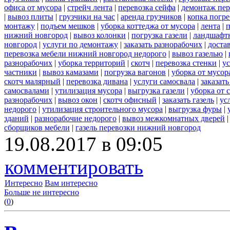
офиса от мусора
|
стрейч лента
|
перевозка сейфа
|
демонтаж пер
|
вывоз плиты
|
грузчики на час
|
аренда грузчиков
|
копка погре
монтажу
|
подъем мешков
|
уборка коттеджа от мусора
|
лента
|
п
нижний новгород
|
вывоз колонки
|
погрузка газели
|
ландшафт
новгород
|
услуги по демонтажу
|
заказать разнорабочих
|
доста
перевозка мебели нижний новгород недорого
|
вывоз газелью
|
разнорабочих
|
уборка территорий
|
скотч
|
перевозка стенки
|
ус
частники
|
вывоз камазами
|
погрузка вагонов
|
уборка от мусор
скотч малярный
|
перевозка дивана
|
услуги самосвала
|
заказат
самосвалами
|
утилизация мусора
|
выгрузка газели
|
уборка от 
разнорабочих
|
вывоз окон
|
скотч офисный
|
заказать газель
|
ус
недорого
|
утилизация строительного мусора
|
выгрузка фуры
|
зданий
|
разнорабочие недорого
|
вывоз межкомнатных дверей
сборщиков мебели
|
газель перевозки нижний новгород
19.08.2017 в 09:05
комментировать
Интересно
Вам интересно
Больше не интересно
(
0
)