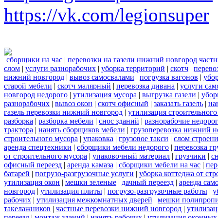
https://vk.com/legionsuper
сборщики на час
|
перевозки на газели нижний новгород част
слом
|
услуги разнорабочих
|
уборка территорий
|
скотч
|
перево
нижний новгород
|
вывоз самосвалами
|
погрузка вагонов
|
убор
старой мебели
|
скотч малярный
|
перевозка дивана
|
услуги сам
новгород недорого
|
утилизация мусора
|
выгрузка газели
|
убор
разнорабочих
|
вывоз окон
|
скотч офисный
|
заказать газель
|
на
газель перевозки нижний новгород
|
утилизация строительного
разборка
|
разборка мебели
|
снос зданий
|
разнорабочие недоро
трактора
|
нанять сборщиков мебели
|
грузоперевозка нижний н
строительного мусора
|
упаковка
|
грузовое такси
|
слом строен
аренда спецтехники
|
сборщики мебели недорого
|
перевозка гр
от строительного мусора
|
упаковочный материал
|
грузчики
|
с
офисный переезд
|
аренда камаза
|
сборщики мебели на час
|
пер
батарей
|
погрузо-разгрузочные услуги
|
уборка коттеджа от ст
утилизация окон
|
мешки зеленые
|
дачный переезд
|
аренда сам
новгород
|
утилизация плиты
|
погрузо-разгрузочные работы
|
у
рабочих
|
утилизация межкомнатных дверей
|
мешки полипроп
такелажников
|
частные перевозки нижний новгород
|
утилизац
переезд
|
монтаж зданий
|
нанять рабочих
|
утилизация оконных