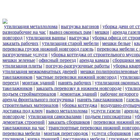
утилизация металлолома
|
выгрузка вагонов
|
уборка дачи от с
разнорабочие на час
|
вывоз оконных рам
|
мешки
|
аренда газел
новгород
|
утилизация ванны
|
выгрузка
|
уборка офиса от стро
заказать рабочих
|
утилизация старой мебели
|
мешки белые
|
кв
перевозка грузов нижний новгород газель
|
перевозка мебели с
разгрузочные услуги
|
уборка коттеджа от строительного мусор
мешки зеленые
|
офисный переезд
|
аренда камаза
|
сборщики ме
утилизация плиты
|
погрузо-разгрузочные работы
|
уборка квар
утилизация межкомнатных дверей
|
мешки полипропиленовые
такелажников
|
частные перевозки нижний новгород
|
утилизац
переезд
|
монтаж зданий
|
нанять рабочих
|
утилизация оконных
такелажников
|
заказать перевозку в нижнем новгороде
|
утилиз
подъем стройматериалов
|
демонтаж зданий
|
рабочие недорого
аренда фронтального погрузчика
|
нанять такелажников
|
газел
строительных материалов
|
уборка коттеджа
|
воздушно-пупырч
доставка под ключ
|
вывоз металлолома
|
услуги газели
|
аренда
новгороде
|
утилизация самосвалами
|
подъем гипсокартона
|
уб
демонтаж строений
|
заказать сборщиков
|
перевозки нижний н
такелажники на час
|
транспортные перевозки нижний новгоро
перевозка мебели
|
монтаж перегородок
|
услуги сборщиков
|
ав
грузчиков
|
копка траншей
|
расстановка мебели
|
грузовые пер