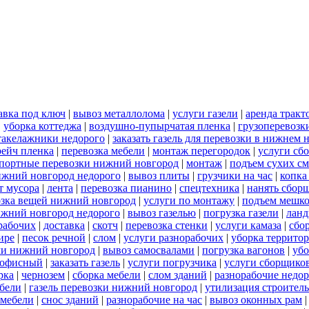
авка под ключ
|
вывоз металлолома
|
услуги газели
|
аренда тракт
|
уборка коттеджа
|
воздушно-пупырчатая пленка
|
грузоперевозк
такелажники недорого
|
заказать газель для перевозки в нижнем 
рейч пленка
|
перевозка мебели
|
монтаж перегородок
|
услуги сб
портные перевозки нижний новгород
|
монтаж
|
подъем сухих см
нижний новгород недорого
|
вывоз плиты
|
грузчики на час
|
копка
т мусора
|
лента
|
перевозка пианино
|
спецтехника
|
нанять сбор
озка вещей нижний новгород
|
услуги по монтажу
|
подъем мешк
ижний новгород недорого
|
вывоз газелью
|
погрузка газели
|
ланд
орабочих
|
доставка
|
скотч
|
перевозка стенки
|
услуги камаза
|
сбо
ире
|
песок речной
|
слом
|
услуги разнорабочих
|
уборка террито
ли нижний новгород
|
вывоз самосвалами
|
погрузка вагонов
|
убо
 офисный
|
заказать газель
|
услуги погрузчика
|
услуги сборщико
рка
|
чернозем
|
сборка мебели
|
слом зданий
|
разнорабочие недо
ебели
|
газель перевозки нижний новгород
|
утилизация строител
 мебели
|
снос зданий
|
разнорабочие на час
|
вывоз оконных рам