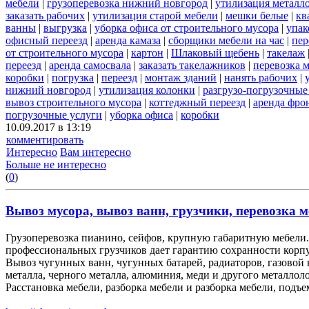
мебели
|
грузоперевозка нижний новгород
|
утилизация металл
заказать рабочих
|
утилизация старой мебели
|
мешки белые
|
кв
ванны
|
выгрузка
|
уборка офиса от строительного мусора
|
упак
офисный переезд
|
аренда камаза
|
сборщики мебели на час
|
пер
от строительного мусора
|
картон
|
Шлаковый щебень
|
такелаж
переезд
|
аренда самосвала
|
заказать такелажников
|
перевозка 
коробки
|
погрузка
|
переезд
|
монтаж зданий
|
нанять рабочих
|
нижний новгород
|
утилизация колонки
|
разгрузо-погрузочные
вывоз строительного мусора
|
коттеджный переезд
|
аренда фро
погрузочные услуги
|
уборка офиса
|
коробки
10.09.2017 в 13:19
комментировать
Интересно
Вам интересно
Больше не интересно
(
0
)
Вывоз мусора, вывоз ванн, грузчики, перевозка м
Грузоперевозка пианино, сейфов, крупную габаритную мебели. 
профессиональных грузчиков дает гарантию сохранности корп
Вывоз чугунных ванн, чугунных батарей, радиаторов, газовой
металла, черного металла, алюминия, меди и другого металлол
Расстановка мебели, разборка мебели и разборка мебели, подъе