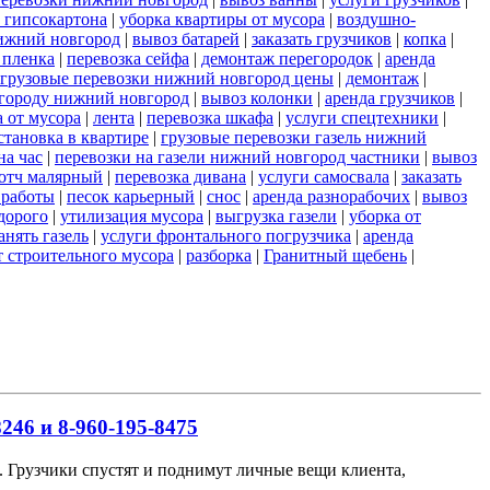
 гипсокартона
|
уборка квартиры от мусора
|
воздушно-
ижний новгород
|
вывоз батарей
|
заказать грузчиков
|
копка
|
 пленка
|
перевозка сейфа
|
демонтаж перегородок
|
аренда
грузовые перевозки нижний новгород цены
|
демонтаж
|
 городу нижний новгород
|
вывоз колонки
|
аренда грузчиков
|
а от мусора
|
лента
|
перевозка шкафа
|
услуги спецтехники
|
становка в квартире
|
грузовые перевозки газель нижний
на час
|
перевозки на газели нижний новгород частники
|
вывоз
отч малярный
|
перевозка дивана
|
услуги самосвала
|
заказать
 работы
|
песок карьерный
|
снос
|
аренда разнорабочих
|
вывоз
дорого
|
утилизация мусора
|
выгрузка газели
|
уборка от
анять газель
|
услуги фронтального погрузчика
|
аренда
т строительного мусора
|
разборка
|
Гранитный щебень
|
246 и 8-960-195-8475
ов. Грузчики спустят и поднимут личные вещи клиента,