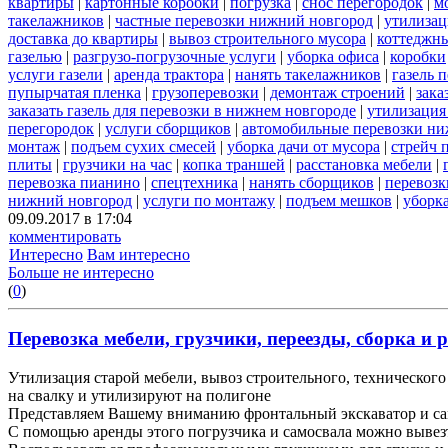
квартиры
|
картонные коробки
|
погрузка
|
снос перегородок
|
м
такелажников
|
частные перевозки нижний новгород
|
утилизац
доставка до квартиры
|
вывоз строительного мусора
|
коттеджны
газелью
|
разгрузо-погрузочные услуги
|
уборка офиса
|
коробки
услуги газели
|
аренда трактора
|
нанять такелажников
|
газель 
пупырчатая пленка
|
грузоперевозки
|
демонтаж строений
|
зака
заказать газель для перевозки в нижнем новгороде
|
утилизация
перегородок
|
услуги сборщиков
|
автомобильные перевозки ни
монтаж
|
подъем сухих смесей
|
уборка дачи от мусора
|
стрейч 
плиты
|
грузчики на час
|
копка траншей
|
расстановка мебели
|
перевозка пианино
|
спецтехника
|
нанять сборщиков
|
перевозк
нижний новгород
|
услуги по монтажу
|
подъем мешков
|
уборка
09.09.2017 в 17:04
комментировать
Интересно
Вам интересно
Больше не интересно
(
0
)
Перевозка мебели, грузчики, переезды, сборка и р
Утилизация старой мебели, вывоз строительного, технического 
на свалку и утилизируют на полигоне
Представляем Вашему вниманию фронтальный экскаватор и са
С помощью аренды этого погрузчика и самосвала можно вывез