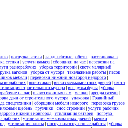
елью
|
погрузка газели
|
ландшафтные работы
|
расстановка в
зка стенки
|
услуги камаза
|
сборщики на час
|
перевозки на
луги разнорабочих
|
уборка территорий
|
скотч малярный
|
рузка вагонов
|
уборка от мусора
|
такелажные работы
|
песок
рщиков мебели
|
перевозки нижний новгород недорого
|
разнорабочих
|
вывоз окон
|
вывоз межкомнатных дверей
|
скотч
тилизация строительного мусора
|
выгрузка фуры
|
уборка
орабочие на час
|
вывоз оконных рам
|
мешки
|
аренда газели
|
орка дачи от строительного мусора
|
упаковка
|
Гравийный
нда спецтехники
|
сборщики мебели недорого
|
перевозка грузов
тняковый щебень
|
грузчики
|
снос строений
|
услуги рабочих
|
недорого нижний новгород
|
утилизация батарей
|
погрузо-
да рабочих
|
утилизация межкомнатных дверей
|
мешки
род
|
утилизация плиты
|
погрузо-разгрузочные работы
|
уборка