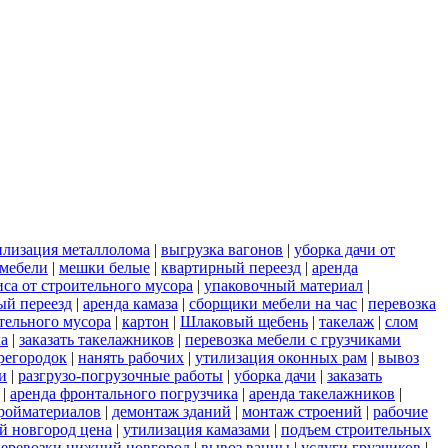
илизация металлолома
|
выгрузка вагонов
|
уборка дачи от
 мебели
|
мешки белые
|
квартирный переезд
|
аренда
иса от строительного мусора
|
упаковочный материал
|
ый переезд
|
аренда камаза
|
сборщики мебели на час
|
перевозка
ительного мусора
|
картон
|
Шлаковый щебень
|
такелаж
|
слом
ла
|
заказать такелажников
|
перевозка мебели с грузчиками
регородок
|
нанять рабочих
|
утилизация оконных рам
|
вывоз
и
|
разгрузо-погрузочные работы
|
уборка дачи
|
заказать
|
аренда фронтального погрузчика
|
аренда такелажников
|
ройматериалов
|
демонтаж зданий
|
монтаж строений
|
рабочие
й новгород цена
|
утилизация камазами
|
подъем строительных
еревозки нижний новгород
|
вывоз ванны
|
услуги грузчиков
|