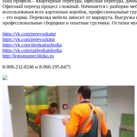
Наш профиль – квартирные переезды, офисные переезды, дачны
Офисный переезд процесс сложный. Начинается с разборки меб
использования всех картонных коробок, профессиональные груз
– это норма. Перевозка мебели зависит от маршрута. Выгрузка
профессиональные сборщики и опытные грузчики. Остатки мусор
https://vk.com/perevozkatut
https://vk.com/perevozkitut
https://vk.com/sborkairazborka
https://vk.com/razborkaisborka
http://legionsuper.blizko.ru
8-908-232-8246 и 8-960-195-8475