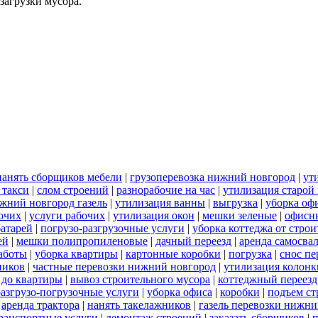
загрузки мусора.
нанять сборщиков мебели
|
грузоперевозка нижний новгород
|
ут
 такси
|
слом строений
|
разнорабочие на час
|
утилизация старой
ижний новгород газель
|
утилизация ванны
|
выгрузка
|
уборка оф
бочих
|
услуги рабочих
|
утилизация окон
|
мешки зеленые
|
офисн
батарей
|
погрузо-разгрузочные услуги
|
уборка коттеджа от стро
ей
|
мешки полипропиленовые
|
дачный переезд
|
аренда самосва
работы
|
уборка квартиры
|
картонные коробки
|
погрузка
|
снос пе
ников
|
частные перевозки нижний новгород
|
утилизация колонк
 до квартиры
|
вывоз строительного мусора
|
коттеджный переезд
разгрузо-погрузочные услуги
|
уборка офиса
|
коробки
|
подъем ст
|
аренда трактора
|
нанять такелажников
|
газель перевозки нижни
ранспортные услуги
|
демонтаж строений
|
заказать сборщиков
|
п