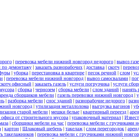
орого
|
перевозка мебели нижний новгород недорого
|
вывоз газ
и по демонтажу
|
заказать разнорабочих
|
доставка
|
скотч
|
перево
 фуры
|
уборка
|
перестановка в квартире
|
песок речной
|
слом
|
ус
ли
|
перевозка мебели нижний новгород
|
вывоз самосвалами
|
пог
скотч офисный
|
заказать газель
|
услуги погрузчика
|
услуги сбо
 мусора
|
сборка
|
чернозем
|
сборка мебели
|
слом зданий
|
нанять 
аренда сборщиков мебели
|
газель перевозки нижний новгород
|
у
нь
|
разборка мебели
|
снос зданий
|
разнорабочие недорого
|
разн
ижний новгород
|
утилизация металлолома
|
выгрузка вагонов
|
уб
лизация старой мебели
|
мешки белые
|
квартирный переезд
|
аре
 офиса от строительного мусора
|
упаковочный материал
|
Извес
маза
|
сборщики мебели на час
|
перевозка мебели с грузчиками 
а
|
картон
|
Шлаковый щебень
|
такелаж
|
слом перегородок
|
арен
ть такелажников
|
перевозка мебели с грузчиками нижний новго