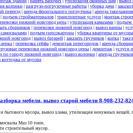
онтаж зданий
|
нанять рабочих
|
утилизация оконных рам
|
вывоз 
ия колонки
|
разгрузо-погрузочные работы
|
уборка дачи
|
заказат
й переезд
|
аренда фронтального погрузчика
|
аренда такелажни
|
подъем стройматериалов
|
транспортные услуги
|
монтаж строе
перевозки нижний новгород цена
|
утилизация камазами
|
подъем 
зать сборщиков
|
перевозки нижний новгород
|
вывоз ванны
|
усл
 самосвалами
|
подъем гипсокартона
|
уборка квартиры от мусора
жний новгород
|
вывоз батарей
|
заказать грузчиков
|
копка
|
таке
пленка
|
перевозка сейфа
|
демонтаж перегородок
|
аренда сборщи
грузовые перевозки нижний новгород цены
|
демонтаж
|
услуги 
и по городу нижний новгород
|
вывоз колонки
|
аренда грузчико
 коттеджа от мусора
азборка мебели, вывоз старой мебели 8-908-232-824
и бытового мусора, вывоз хлама, утилизация ненужных вещей, гр
мосвалы Маз 10 тонн.
ти строительный мусор.