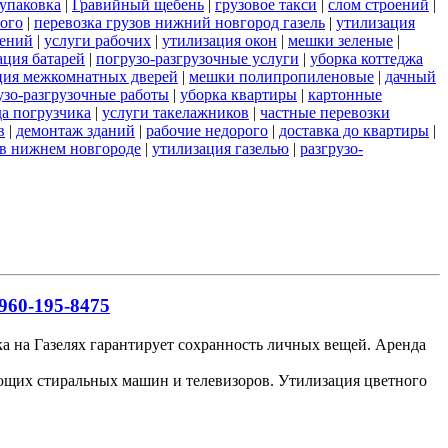
упаковка
|
Гравийный щебень
|
грузовое такси
|
слом строений
|
ого
|
перевозка грузов нижний новгород газель
|
утилизация
оений
|
услуги рабочих
|
утилизация окон
|
мешки зеленые
|
ация батарей
|
погрузо-разгрузочные услуги
|
уборка коттеджа
ция межкомнатных дверей
|
мешки полипропиленовые
|
дачный
узо-разгрузочные работы
|
уборка квартиры
|
картонные
да погрузчика
|
услуги такелажников
|
частные перевозки
в
|
демонтаж зданий
|
рабочие недорого
|
доставка до квартиры
|
у в нижнем новгороде
|
утилизация газелью
|
разгрузо-
960-195-8475
ка на Газелях гарантирует сохранность личных вещей. Аренда
ающих стиральных машин и телевизоров. Утилизация цветного