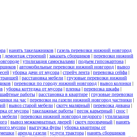
ора
|
нанять такелажников
|
газель перевозки нижний новгород
и
|
демонтаж строений
|
заказать сборщиков
|
перевозки нижний
новгороде
|
утилизация самосвалами
|
подъем гипсокартона
|
орщиков
|
автомобильные перевозки нижний новгород
|
вывоз
есей
|
уборка дачи от мусора
|
стрейч лента
|
перевозка сейфа
|
 траншей
|
расстановка мебели
|
грузовые перевозки нижний
щиков
|
перевозки по городу нижний новгород
|
вывоз колонки
|
ов
|
уборка коттеджа от мусора
|
пленка
|
перевозка шкафа
|
шафтные работы
|
расстановка в квартире
|
грузовые перевозки
рщики на час
|
перевозки на газели нижний новгород частники
|
рий
|
вывоз старой мебели
|
скотч малярный
|
перевозка дивана
|
рка от мусора
|
такелажные работы
|
песок карьерный
|
снос
|
в мебели
|
перевозки нижний новгород недорого
|
утилизация
рого
|
вывоз межкомнатных дверей
|
скотч прозрачный
|
нанять
ьного мусора
|
выгрузка фуры
|
уборка квартиры от
|
мешки
|
аренда газели
|
услуги трактора
|
нанять сборщиков