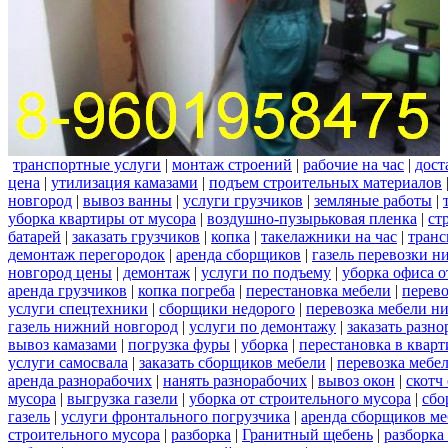
транспортные услуги
|
монтаж строений
|
рабочие на час
|
дост
цена
|
утилизация камазами
|
подъем строительных материалов
новгород
|
вывоз ванны
|
услуги грузчиков
|
земляные работы
|
уборка квартиры от мусора
|
воздушно-пузырьковая пленка
|
ст
батарей
|
заказать грузчиков
|
копка
|
такелажники на час
|
транс
демонтаж перегородок
|
аренда сборщиков
|
газель перевозки 
новгород цены
|
демонтаж
|
услуги по подъему
|
уборка офиса о
аренда грузчиков
|
копка погреба
|
перестановка мебели
|
перев
услуги спецтехники
|
сборщики недорого
|
перевозка мебели н
газель нижний новгород
|
услуги по демонтажу
|
заказать разн
вывоз камазами
|
погрузка фуры
|
уборка
|
перестановка в кварт
услуги самосвала
|
заказать сборщиков мебели
|
перевозка мебе
аренда разнорабочих
|
нанять разнорабочих
|
вывоз окон
|
скотч
мусора
|
выгрузка газели
|
уборка от строительного мусора
|
сбо
газель
|
услуги фронтального погрузчика
|
аренда сборщиков м
строительного мусора
|
разборка
|
Гранитный щебень
|
разборка