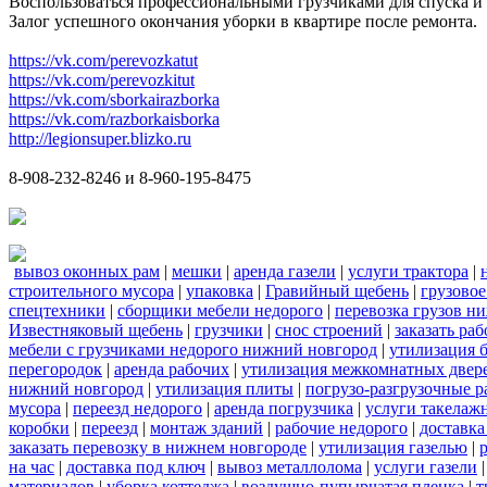
Воспользоваться профессиональными грузчиками для спуска и 
Залог успешного окончания уборки в квартире после ремонта.
https://vk.com/perevozkatut
https://vk.com/perevozkitut
https://vk.com/sborkairazborka
https://vk.com/razborkaisborka
http://legionsuper.blizko.ru
8-908-232-8246 и 8-960-195-8475
вывоз оконных рам
|
мешки
|
аренда газели
|
услуги трактора
|
строительного мусора
|
упаковка
|
Гравийный щебень
|
грузовое
спецтехники
|
сборщики мебели недорого
|
перевозка грузов н
Известняковый щебень
|
грузчики
|
снос строений
|
заказать ра
мебели с грузчиками недорого нижний новгород
|
утилизация 
перегородок
|
аренда рабочих
|
утилизация межкомнатных двер
нижний новгород
|
утилизация плиты
|
погрузо-разгрузочные 
мусора
|
переезд недорого
|
аренда погрузчика
|
услуги такелаж
коробки
|
переезд
|
монтаж зданий
|
рабочие недорого
|
доставка
заказать перевозку в нижнем новгороде
|
утилизация газелью
|
на час
|
доставка под ключ
|
вывоз металлолома
|
услуги газели
материалов
|
уборка коттеджа
|
воздушно-пупырчатая пленка
|
т