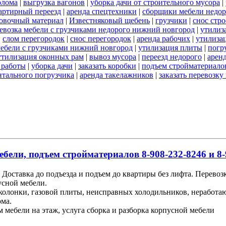
олома
|
выгрузка вагонов
|
уборка дачи от строительного мусора
|
артирный переезд
|
аренда спецтехники
|
сборщики мебели недор
овочный материал
|
Известняковый щебень
|
грузчики
|
снос стр
евозка мебели с грузчиками недорого нижний новгород
|
утилиз
|
слом перегородок
|
снос перегородок
|
аренда рабочих
|
утилиза
мебели с грузчиками нижний новгород
|
утилизация плиты
|
погр
утилизация оконных рам
|
вывоз мусора
|
переезд недорого
|
арен
 работы
|
уборка дачи
|
заказать коробки
|
подъем стройматериало
нтального погрузчика
|
аренда такелажников
|
заказать перевозк
ебели, подъем стройматериалов 8-908-232-8246 и 8-
Доставка до подъезда и подъем до квартиры без лифта. Перевоз
усной мебели.
 колонки, газовой плиты, неисправных холодильников, неработ
ома.
м мебели на этаж, услуга сборка и разборка корпусной мебели