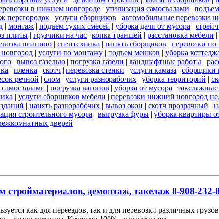
 перевозки в нижнем новгороде
|
утилизация самосвалами
|
подъем
ж перегородок
|
услуги сборщиков
|
автомобильные перевозки н
д
|
монтаж
|
подъем сухих смесей
|
уборка дачи от мусора
|
стрейч
оз плиты
|
грузчики на час
|
копка траншей
|
расстановка мебели
|
евозка пианино
|
спецтехника
|
нанять сборщиков
|
перевозки по
 новгород
|
услуги по монтажу
|
подъем мешков
|
уборка коттедж
ого
|
вывоз газелью
|
погрузка газели
|
ландшафтные работы
|
рас
вка
|
пленка
|
скотч
|
перевозка стенки
|
услуги камаза
|
сборщики 
есок речной
|
слом
|
услуги разнорабочих
|
уборка территорий
|
ск
 самосвалами
|
погрузка вагонов
|
уборка от мусора
|
такелажные
чика
|
услуги сборщиков мебели
|
перевозки нижний новгород не
 зданий
|
нанять разнорабочих
|
вывоз окон
|
скотч прозрачный
|
н
ация строительного мусора
|
выгрузка фуры
|
уборка квартиры о
межкомнатных дверей
м стройматериалов, демонтаж, такелаж 8-908-232-8
льзуется как для переездов, так и для перевозки различных груз
д – кредо команды. Качества 100% - гарантируем.