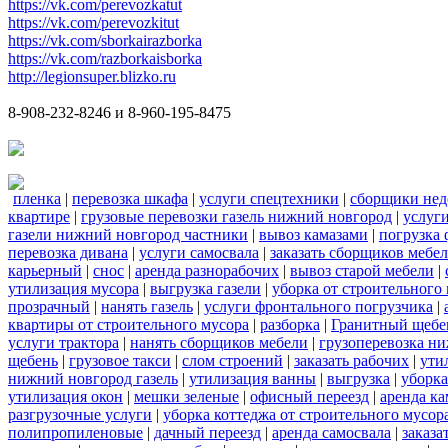
https://vk.com/perevozkatut
https://vk.com/perevozkitut
https://vk.com/sborkairazborka
https://vk.com/razborkaisborka
http://legionsuper.blizko.ru
8-908-232-8246 и 8-960-195-8475
пленка
|
перевозка шкафа
|
услуги спецтехники
|
сборщики нед
квартире
|
грузовые перевозки газель нижний новгород
|
услуг
газели нижний новгород частники
|
вывоз камазами
|
погрузка
перевозка дивана
|
услуги самосвала
|
заказать сборщиков мебе
карьерный
|
снос
|
аренда разнорабочих
|
вывоз старой мебели
|
утилизация мусора
|
выгрузка газели
|
уборка от строительного
прозрачный
|
нанять газель
|
услуги фронтального погрузчика
|
квартиры от строительного мусора
|
разборка
|
Гранитный щебе
услуги трактора
|
нанять сборщиков мебели
|
грузоперевозка н
щебень
|
грузовое такси
|
слом строений
|
заказать рабочих
|
ути
нижний новгород газель
|
утилизация ванны
|
выгрузка
|
уборка
утилизация окон
|
мешки зеленые
|
офисный переезд
|
аренда ка
разгрузочные услуги
|
уборка коттеджа от строительного мусор
полипропиленовые
|
дачный переезд
|
аренда самосвала
|
заказа