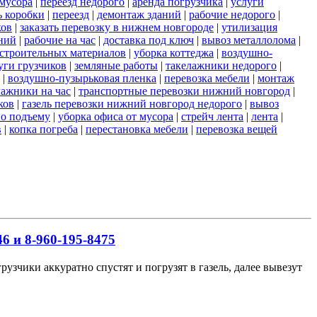
мусора
|
переезд недорого
|
аренда погрузчика
|
услуги
ь коробки
|
переезд
|
демонтаж зданий
|
рабочие недорого
|
ков
|
заказать перевозку в нижнем новгороде
|
утилизация
ний
|
рабочие на час
|
доставка под ключ
|
вывоз металлолома
|
строительных материалов
|
уборка коттеджа
|
воздушно-
уги грузчиков
|
земляные работы
|
такелажники недорого
|
|
воздушно-пузырьковая пленка
|
перевозка мебели
|
монтаж
лажники на час
|
транспортные перевозки нижний новгород
|
ков
|
газель перевозки нижний новгород недорого
|
вывоз
по подъему
|
уборка офиса от мусора
|
стрейч лента
|
лента
|
в
|
копка погреба
|
перестановка мебели
|
перевозка вещей
6 и 8-960-195-8475
узчики аккуратно спустят и погрузят в газель, далее вывезут