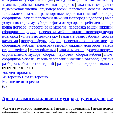
земляные работы
|
такелажники недорого
|
заказать газель для
пузырьковая пленка
|
грузоперевозки
|
перевозка мебели
|
монта
такелажники на час
|
транспортные перевозки нижний новгоро
сборщиков
|
газель перевозки нижний новгород недорого
|
выв
услуги по подъему
|
уборка офиса от мусора
|
стрейч лента
|
пер
копка погреба
|
перестановка мебели
|
перевозка вещей нижний
сборщики недорого
|
перевозка мебели нижний новгород недор
новгород
|
услуги по демонтажу
|
заказать разнорабочих
|
доста
камазами
|
погрузка фуры
|
уборка
|
перестановка в квартире
|
п
сборщиков мебели
|
перевозка мебели нижний новгород
|
вывоз
старой мебели
|
скотч офисный
|
заказать газель
|
услуги погруз
строительного мусора
|
сборка
|
чернозем
|
сборка мебели
|
слом
сборщиков мебели
|
газель перевозки нижний новгород
|
утилиз
разборка мебели
|
снос зданий
|
разнорабочие недорого
|
вывоз 
09.09.2017 в 17:01
комментировать
Интересно
Вам интересно
Больше не интересно
(
0
)
Аренда самосвала, вывоз мусора, грузчики, подъе
Услуги грузового транспорта Газель с грузчиками. Газель испо
сборщики разберут, а потом соберут мебель. Аккуратный переез