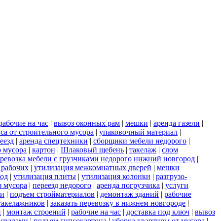
рабочие на час
|
вывоз оконных рам
|
мешки
|
аренда газели
|
са от строительного мусора
|
упаковочный материал
|
еезд
|
аренда спецтехники
|
сборщики мебели недорого
|
о мусора
|
картон
|
Шлаковый щебень
|
такелаж
|
слом
ревозка мебели с грузчиками недорого нижний новгород
|
 рабочих
|
утилизация межкомнатных дверей
|
мешки
род
|
утилизация плиты
|
утилизация колонки
|
разгрузо-
з мусора
|
переезд недорого
|
аренда погрузчика
|
услуги
ки
|
подъем стройматериалов
|
демонтаж зданий
|
рабочие
такелажников
|
заказать перевозку в нижнем новгороде
|
и
|
монтаж строений
|
рабочие на час
|
доставка под ключ
|
вывоз
освалами
|
подъем гипсокартона
|
уборка квартиры от мусора
|