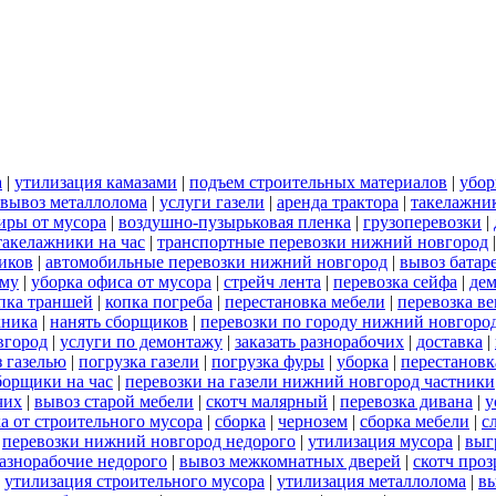
а
|
утилизация камазами
|
подъем строительных материалов
|
убор
вывоз металлолома
|
услуги газели
|
аренда трактора
|
такелажни
иры от мусора
|
воздушно-пузырьковая пленка
|
грузоперевозки
|
такелажники на час
|
транспортные перевозки нижний новгород
иков
|
автомобильные перевозки нижний новгород
|
вывоз батар
ему
|
уборка офиса от мусора
|
стрейч лента
|
перевозка сейфа
|
дем
пка траншей
|
копка погреба
|
перестановка мебели
|
перевозка в
хника
|
нанять сборщиков
|
перевозки по городу нижний новгоро
вгород
|
услуги по демонтажу
|
заказать разнорабочих
|
доставка
|
 газелью
|
погрузка газели
|
погрузка фуры
|
уборка
|
перестановк
борщики на час
|
перевозки на газели нижний новгород частники
чих
|
вывоз старой мебели
|
скотч малярный
|
перевозка дивана
|
у
а от строительного мусора
|
сборка
|
чернозем
|
сборка мебели
|
с
|
перевозки нижний новгород недорого
|
утилизация мусора
|
выг
азнорабочие недорого
|
вывоз межкомнатных дверей
|
скотч про
|
утилизация строительного мусора
|
утилизация металлолома
|
вы