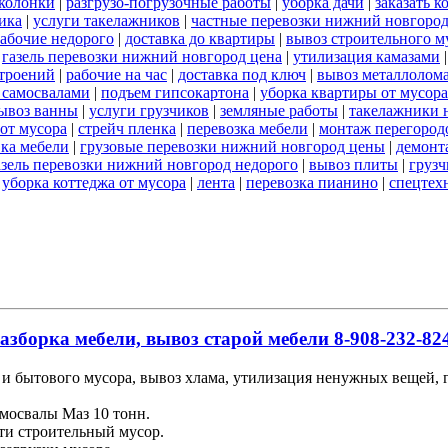
 колонки
|
разгрузо-погрузочные работы
|
уборка дачи
|
заказать к
ика
|
услуги такелажников
|
частные перевозки нижний новгоро
абочие недорого
|
доставка до квартиры
|
вывоз строительного м
|
газель перевозки нижний новгород цена
|
утилизация камазами
троений
|
рабочие на час
|
доставка под ключ
|
вывоз металлолом
 самосвалами
|
подъем гипсокартона
|
уборка квартиры от мусора
ывоз ванны
|
услуги грузчиков
|
земляные работы
|
такелажники 
 от мусора
|
стрейч пленка
|
перевозка мебели
|
монтаж перегород
вка мебели
|
грузовые перевозки нижний новгород цены
|
демонт
азель перевозки нижний новгород недорого
|
вывоз плиты
|
грузч
|
уборка коттеджа от мусора
|
лента
|
перевозка пианино
|
спецтех
азборка мебели, вывоз старой мебели 8-908-232-824
и бытового мусора, вывоз хлама, утилизация ненужных вещей, гр
мосвалы Маз 10 тонн.
ти строительный мусор.