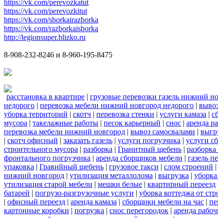
https://vk.com/perevozkatut
https://vk.com/perevozkitut
https://vk.com/sborkairazborka
https://vk.com/razborkaisborka
http://legionsuper.blizko.ru
8-908-232-8246 и 8-960-195-8475
расстановка в квартире
|
грузовые перевозки газель нижний н
недорого
|
перевозка мебели нижний новгород недорого
|
вывоз
уборка территорий
|
скотч
|
перевозка стенки
|
услуги камаза
|
с
мусора
|
такелажные работы
|
песок карьерный
|
снос
|
аренда р
перевозка мебели нижний новгород
|
вывоз самосвалами
|
выгр
|
скотч офисный
|
заказать газель
|
услуги погрузчика
|
услуги с
строительного мусора
|
разборка
|
Гранитный щебень
|
разборка
фронтального погрузчика
|
аренда сборщиков мебели
|
газель п
упаковка
|
Гравийный щебень
|
грузовое такси
|
слом строений
нижний новгород
|
утилизация металлолома
|
выгрузка
|
уборка
утилизация старой мебели
|
мешки белые
|
квартирный переезд
батарей
|
погрузо-разгрузочные услуги
|
уборка коттеджа от ст
|
офисный переезд
|
аренда камаза
|
сборщики мебели на час
|
пе
картонные коробки
|
погрузка
|
снос перегородок
|
аренда рабоч