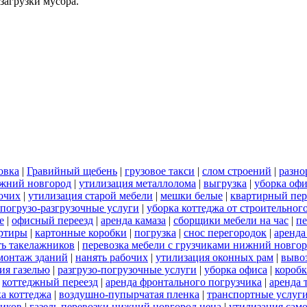
загрузки мусора.
овка
|
Гравийный щебень
|
грузовое такси
|
слом строений
|
разно
ижний новгород
|
утилизация металлолома
|
выгрузка
|
уборка офи
бочих
|
утилизация старой мебели
|
мешки белые
|
квартирный пер
погрузо-разгрузочные услуги
|
уборка коттеджа от строительног
е
|
офисный переезд
|
аренда камаза
|
сборщики мебели на час
|
пе
артиры
|
картонные коробки
|
погрузка
|
снос перегородок
|
аренда
ть такелажников
|
перевозка мебели с грузчиками нижний новго
монтаж зданий
|
нанять рабочих
|
утилизация оконных рам
|
выво
ия газелью
|
разгрузо-погрузочные услуги
|
уборка офиса
|
короб
|
коттеджный переезд
|
аренда фронтального погрузчика
|
аренда 
а коттеджа
|
воздушно-пупырчатая пленка
|
транспортные услуг
ников
|
газель перевозки нижний новгород цена
|
утилизация сам