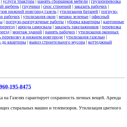
|
услуги трактора
|
нанять сборщиков мебели
|
грузоперевозка
ый щебень
|
грузчики
|
снос строений
|
заказать рабочих
|
узов нижний новгород газель
|
утилизация батарей
|
погрузо-
ги рабочих
|
утилизация окон
|
мешки зеленые
|
офисный
ты
|
погрузо-разгрузочные работы
|
уборка квартиры
|
картонные
переезд
|
аренда самосвала
|
заказать такелажников
|
перевозка
реезд
|
монтаж зданий
|
нанять рабочих
|
утилизация оконных
ь перевозку в нижнем новгороде
|
утилизация газелью
|
а до квартиры
|
вывоз строительного мусора
|
коттеджный
960-195-8475
ка на Газелях гарантирует сохранность личных вещей. Аренда
ающих стиральных машин и телевизоров. Утилизация цветного