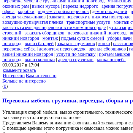
перевозка мебели с грузчиками нижний новгород
|
утилизация
оконных рам
|
вывоз мусора
|
переезд недорого
|
аренда погрузч
офиса
|
коробки
|
подъем стройматериалов
|
демонтаж зданий
|
р
аренда такелажников
|
заказать перевозку в нижнем новгороде
воздушно-пупырчатая пленка
|
транспортные услуги
|
монтаж с
заказать газель для перевозки в нижнем новгороде
|
утилизация
строений
|
заказать сборщиков
|
перевозки нижний новгород
|
в
нижний новгород
|
монтаж
|
подъем сухих смесей
|
уборка дачи
новгород
|
вывоз батарей
|
заказать грузчиков
|
копка
|
расстано
перевозка сейфа
|
демонтаж перегородок
|
аренда сборщиков
|
г
вещей нижний новгород
|
услуги по монтажу
|
подъем мешков
новгород
|
вывоз колонки
|
аренда грузчиков
|
копка погреба
09.09.2017 в 17:04
комментировать
Интересно
Вам интересно
Больше не интересно
(
0
)
Перевозка мебели, грузчики, переезды, сборка и р
Утилизация старой мебели, вывоз строительного, технического 
на свалку и утилизируют на полигоне
Представляем Вашему вниманию фронтальный экскаватор и са
С помощью аренды этого погрузчика и самосвала можно вывез