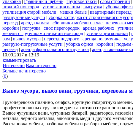
упаковка
|
Гравийный щебень
|
грузовое такси
|
слом строений
нижний новгород
|
утилизация ванны
|
выгрузка
|
уборка офиса
утилизация старой мебели
|
мешки белые
|
квартирный переезд
разгрузочные услуги
|
уборка коттеджа от строительного мусор
переезд
|
аренда камаза
|
сборщики мебели на час
|
перевозка ме
коробки
|
погрузка
|
снос перегородок
|
аренда рабочих
|
утилиз
мебели с грузчиками нижний новгород
|
утилизация колонки
|
рам
|
вывоз мусора
|
переезд недорого
|
аренда погрузчика
|
услу
разгрузо-погрузочные услуги
|
уборка офиса
|
коробки
|
подъем 
переезд
|
аренда фронтального погрузчика
|
аренда такелажник
10.09.2017 в 13:19
комментировать
Интересно
Вам интересно
Больше не интересно
(
0
)
Вывоз мусора, вывоз ванн, грузчики, перевозка м
Грузоперевозка пианино, сейфов, крупную габаритную мебели. 
профессиональных грузчиков дает гарантию сохранности корп
Вывоз чугунных ванн, чугунных батарей, радиаторов, газовой
металла, черного металла, алюминия, меди и другого металлол
Расстановка мебели, разборка мебели и разборка мебели, подъе