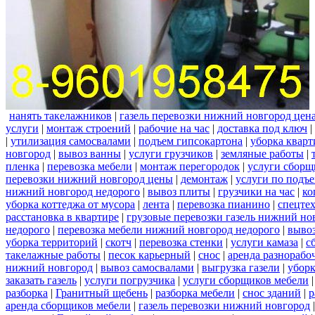
нанять такелажников
|
газель перевозки нижний новгород цен
услуги
|
монтаж строений
|
рабочие на час
|
доставка под ключ
|
|
утилизация самосвалами
|
подъем гипсокартона
|
уборка кварт
новгород
|
вывоз ванны
|
услуги грузчиков
|
земляные работы
|
пленка
|
перевозка мебели
|
монтаж перегородок
|
услуги сборщ
перевозки нижний новгород цены
|
демонтаж
|
услуги по подъ
нижний новгород недорого
|
вывоз плиты
|
грузчики на час
|
ко
уборка коттеджа от мусора
|
лента
|
перевозка пианино
|
спецте
расстановка в квартире
|
грузовые перевозки газель нижний но
недорого
|
перевозка мебели нижний новгород недорого
|
вывоз
уборка территорий
|
скотч
|
перевозка стенки
|
услуги камаза
|
с
такелажные работы
|
песок карьерный
|
снос
|
аренда разнорабо
нижний новгород
|
вывоз самосвалами
|
выгрузка газели
|
уборк
заказать газель
|
услуги погрузчика
|
услуги сборщиков мебели
разборка
|
Гранитный щебень
|
разборка мебели
|
снос зданий
|
р
аренда сборщиков мебели
|
газель перевозки нижний новгород