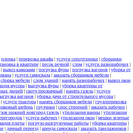
|
пленка
|
перевозка шкафа
|
услуги спецтехники
|
сборщики
тановка в квартире
|
песок речной
|
слом
|
услуги разнорабочих
|
|
вывоз камазами
|
погрузка фуры
|
погрузка вагонов
|
уборка от
дивана
|
услуги самосвала
|
заказать сборщиков мебели
|
|
сборка мебели
|
слом зданий
|
нанять разнорабочих
|
вывоз окон
ация мусора
|
выгрузка фуры
|
уборка квартиры от
ных дверей
|
скотч прозрачный
|
нанять газель
|
услуги
ыгрузка вагонов
|
уборка дачи от строительного мусора
|
|
услуги трактора
|
нанять сборщиков мебели
|
грузоперевозка
няковый щебень
|
грузчики
|
снос строений
|
заказать рабочих
|
узов нижний новгород газель
|
утилизация ванны
|
утилизация
ерегородок
|
услуги рабочих
|
утилизация окон
|
мешки зеленые
зация плиты
|
погрузо-разгрузочные работы
|
уборка квартиры
|
ые
|
дачный переезд
|
аренда самосвала
|
заказать такелажников
|