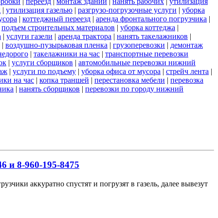
оробки
|
переезд
|
монтаж зданий
|
нанять рабочих
|
утилизация
д
|
утилизация газелью
|
разгрузо-погрузочные услуги
|
уборка
усора
|
коттеджный переезд
|
аренда фронтального погрузчика
|
|
подъем строительных материалов
|
уборка коттеджа
|
а
|
услуги газели
|
аренда трактора
|
нанять такелажников
|
|
воздушно-пузырьковая пленка
|
грузоперевозки
|
демонтаж
недорого
|
такелажники на час
|
транспортные перевозки
ок
|
услуги сборщиков
|
автомобильные перевозки нижний
аж
|
услуги по подъему
|
уборка офиса от мусора
|
стрейч лента
|
ики на час
|
копка траншей
|
перестановка мебели
|
перевозка
ника
|
нанять сборщиков
|
перевозки по городу нижний
6 и 8-960-195-8475
узчики аккуратно спустят и погрузят в газель, далее вывезут