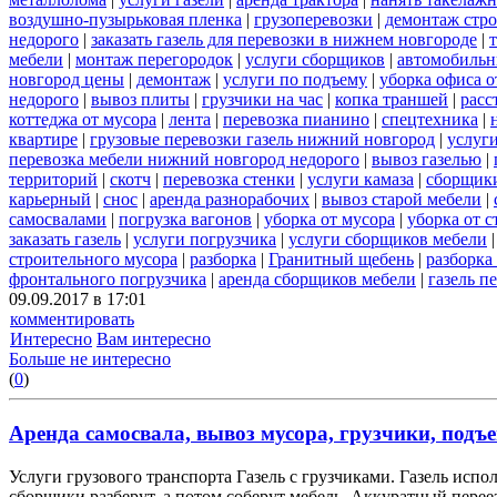
воздушно-пузырьковая пленка
|
грузоперевозки
|
демонтаж стр
недорого
|
заказать газель для перевозки в нижнем новгороде
|
мебели
|
монтаж перегородок
|
услуги сборщиков
|
автомобильн
новгород цены
|
демонтаж
|
услуги по подъему
|
уборка офиса о
недорого
|
вывоз плиты
|
грузчики на час
|
копка траншей
|
расс
коттеджа от мусора
|
лента
|
перевозка пианино
|
спецтехника
|
квартире
|
грузовые перевозки газель нижний новгород
|
услуг
перевозка мебели нижний новгород недорого
|
вывоз газелью
|
территорий
|
скотч
|
перевозка стенки
|
услуги камаза
|
сборщики
карьерный
|
снос
|
аренда разнорабочих
|
вывоз старой мебели
|
самосвалами
|
погрузка вагонов
|
уборка от мусора
|
уборка от 
заказать газель
|
услуги погрузчика
|
услуги сборщиков мебели
строительного мусора
|
разборка
|
Гранитный щебень
|
разборка
фронтального погрузчика
|
аренда сборщиков мебели
|
газель п
09.09.2017 в 17:01
комментировать
Интересно
Вам интересно
Больше не интересно
(
0
)
Аренда самосвала, вывоз мусора, грузчики, подъе
Услуги грузового транспорта Газель с грузчиками. Газель испо
сборщики разберут, а потом соберут мебель. Аккуратный переез