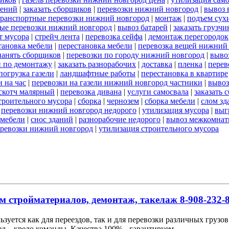
оений
|
заказать сборщиков
|
перевозки нижний новгород
|
вывоз 
транспортные перевозки нижний новгород
|
монтаж
|
подъем сух
ые перевозки нижний новгород
|
вывоз батарей
|
заказать грузчи
т мусора
|
стрейч лента
|
перевозка сейфа
|
демонтаж перегородок
тановка мебели
|
перестановка мебели
|
перевозка вещей нижний
нанять сборщиков
|
перевозки по городу нижний новгород
|
выво
и по демонтажу
|
заказать разнорабочих
|
доставка
|
пленка
|
перев
погрузка газели
|
ландшафтные работы
|
перестановка в квартире
 на час
|
перевозки на газели нижний новгород частники
|
вывоз
скотч малярный
|
перевозка дивана
|
услуги самосвала
|
заказать 
строительного мусора
|
сборка
|
чернозем
|
сборка мебели
|
слом зд
|
перевозки нижний новгород недорого
|
утилизация мусора
|
выг
 мебели
|
снос зданий
|
разнорабочие недорого
|
вывоз межкомнат
еревозки нижний новгород
|
утилизация строительного мусора
м стройматериалов, демонтаж, такелаж 8-908-232-8
льзуется как для переездов, так и для перевозки различных груз
д – кредо команды. Качества 100% - гарантируем.