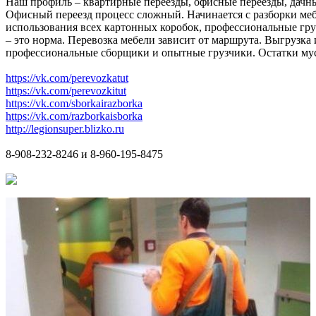
Наш профиль – квартирные переезды, офисные переезды, дачны
Офисный переезд процесс сложный. Начинается с разборки меб
использования всех картонных коробок, профессиональные груз
– это норма. Перевозка мебели зависит от маршрута. Выгрузка
профессиональные сборщики и опытные грузчики. Остатки мусор
https://vk.com/perevozkatut
https://vk.com/perevozkitut
https://vk.com/sborkairazborka
https://vk.com/razborkaisborka
http://legionsuper.blizko.ru
8-908-232-8246 и 8-960-195-8475