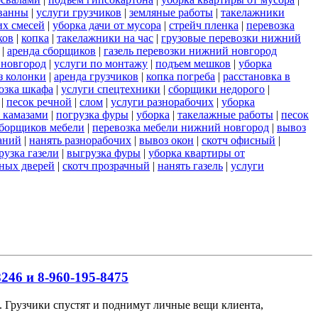
ванны
|
услуги грузчиков
|
земляные работы
|
такелажники
их смесей
|
уборка дачи от мусора
|
стрейч пленка
|
перевозка
ков
|
копка
|
такелажники на час
|
грузовые перевозки нижний
|
аренда сборщиков
|
газель перевозки нижний новгород
 новгород
|
услуги по монтажу
|
подъем мешков
|
уборка
з колонки
|
аренда грузчиков
|
копка погреба
|
расстановка в
озка шкафа
|
услуги спецтехники
|
сборщики недорого
|
|
песок речной
|
слом
|
услуги разнорабочих
|
уборка
 камазами
|
погрузка фуры
|
уборка
|
такелажные работы
|
песок
сборщиков мебели
|
перевозка мебели нижний новгород
|
вывоз
аний
|
нанять разнорабочих
|
вывоз окон
|
скотч офисный
|
рузка газели
|
выгрузка фуры
|
уборка квартиры от
ных дверей
|
скотч прозрачный
|
нанять газель
|
услуги
246 и 8-960-195-8475
ов. Грузчики спустят и поднимут личные вещи клиента,