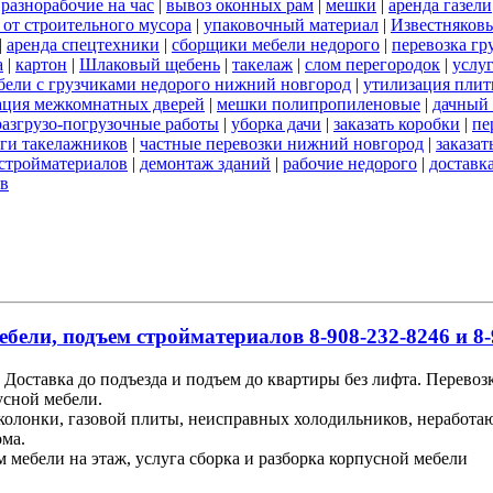
|
разнорабочие на час
|
вывоз оконных рам
|
мешки
|
аренда газели
 от строительного мусора
|
упаковочный материал
|
Известняков
|
аренда спецтехники
|
сборщики мебели недорого
|
перевозка гр
а
|
картон
|
Шлаковый щебень
|
такелаж
|
слом перегородок
|
услу
бели с грузчиками недорого нижний новгород
|
утилизация пли
ация межкомнатных дверей
|
мешки полипропиленовые
|
дачный 
разгрузо-погрузочные работы
|
уборка дачи
|
заказать коробки
|
пе
ги такелажников
|
частные перевозки нижний новгород
|
заказат
стройматериалов
|
демонтаж зданий
|
рабочие недорого
|
доставк
ов
ебели, подъем стройматериалов 8-908-232-8246 и 8-
Доставка до подъезда и подъем до квартиры без лифта. Перевоз
усной мебели.
 колонки, газовой плиты, неисправных холодильников, неработ
ома.
м мебели на этаж, услуга сборка и разборка корпусной мебели