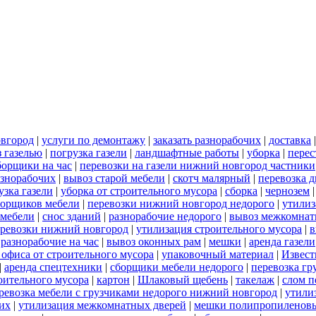
овгород
|
услуги по демонтажу
|
заказать разнорабочих
|
доставка
 газелью
|
погрузка газели
|
ландшафтные работы
|
уборка
|
перес
борщики на час
|
перевозки на газели нижний новгород частники
азнорабочих
|
вывоз старой мебели
|
скотч малярный
|
перевозка 
узка газели
|
уборка от строительного мусора
|
сборка
|
чернозем
борщиков мебели
|
перевозки нижний новгород недорого
|
утилиз
 мебели
|
снос зданий
|
разнорабочие недорого
|
вывоз межкомнат
еревозки нижний новгород
|
утилизация строительного мусора
|
в
|
разнорабочие на час
|
вывоз оконных рам
|
мешки
|
аренда газели
 офиса от строительного мусора
|
упаковочный материал
|
Извест
|
аренда спецтехники
|
сборщики мебели недорого
|
перевозка гр
роительного мусора
|
картон
|
Шлаковый щебень
|
такелаж
|
слом п
ревозка мебели с грузчиками недорого нижний новгород
|
утили
их
|
утилизация межкомнатных дверей
|
мешки полипропиленов