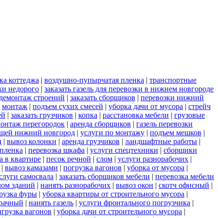
ка коттеджа
|
воздушно-пупырчатая пленка
|
транспортные
ки недорого
|
заказать газель для перевозки в нижнем новгороде
демонтаж строений
|
заказать сборщиков
|
перевозки нижний
|
монтаж
|
подъем сухих смесей
|
уборка дачи от мусора
|
стрейч
ей
|
заказать грузчиков
|
копка
|
расстановка мебели
|
грузовые
онтаж перегородок
|
аренда сборщиков
|
газель перевозки
ещей нижний новгород
|
услуги по монтажу
|
подъем мешков
|
д
|
вывоз колонки
|
аренда грузчиков
|
ландшафтные работы
|
пленка
|
перевозка шкафа
|
услуги спецтехники
|
сборщики
а в квартире
|
песок речной
|
слом
|
услуги разнорабочих
|
|
вывоз камазами
|
погрузка вагонов
|
уборка от мусора
|
слуги самосвала
|
заказать сборщиков мебели
|
перевозка мебели
лом зданий
|
нанять разнорабочих
|
вывоз окон
|
скотч офисный
|
рузка фуры
|
уборка квартиры от строительного мусора
|
зрачный
|
нанять газель
|
услуги фронтального погрузчика
|
грузка вагонов
|
уборка дачи от строительного мусора
|