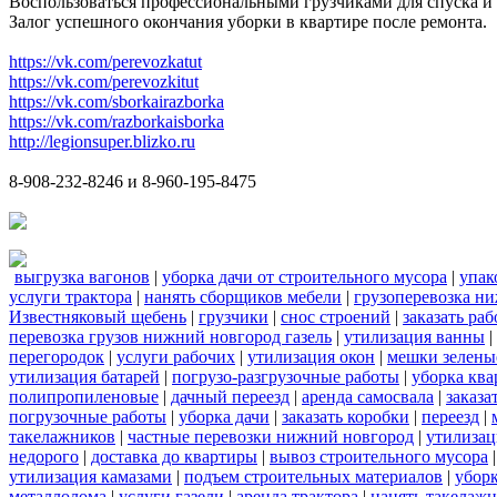
Воспользоваться профессиональными грузчиками для спуска и 
Залог успешного окончания уборки в квартире после ремонта.
https://vk.com/perevozkatut
https://vk.com/perevozkitut
https://vk.com/sborkairazborka
https://vk.com/razborkaisborka
http://legionsuper.blizko.ru
8-908-232-8246 и 8-960-195-8475
выгрузка вагонов
|
уборка дачи от строительного мусора
|
упак
услуги трактора
|
нанять сборщиков мебели
|
грузоперевозка н
Известняковый щебень
|
грузчики
|
снос строений
|
заказать ра
перевозка грузов нижний новгород газель
|
утилизация ванны
|
перегородок
|
услуги рабочих
|
утилизация окон
|
мешки зелены
утилизация батарей
|
погрузо-разгрузочные работы
|
уборка кв
полипропиленовые
|
дачный переезд
|
аренда самосвала
|
заказа
погрузочные работы
|
уборка дачи
|
заказать коробки
|
переезд
|
такелажников
|
частные перевозки нижний новгород
|
утилизац
недорого
|
доставка до квартиры
|
вывоз строительного мусора
утилизация камазами
|
подъем строительных материалов
|
уборк
металлолома
|
услуги газели
|
аренда трактора
|
нанять такелаж