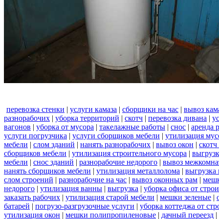
перевозка стенки
|
услуги камаза
|
сборщики на час
|
вывоз кам
разнорабочих
|
уборка территорий
|
скотч
|
перевозка дивана
|
у
вагонов
|
уборка от мусора
|
такелажные работы
|
снос
|
аренда 
услуги погрузчика
|
услуги сборщиков мебели
|
утилизация мус
мебели
|
слом зданий
|
нанять разнорабочих
|
вывоз окон
|
скотч
сборщиков мебели
|
утилизация строительного мусора
|
выгруз
мебели
|
снос зданий
|
разнорабочие недорого
|
вывоз межкомна
нанять сборщиков мебели
|
утилизация металлолома
|
выгрузка 
слом строений
|
разнорабочие на час
|
вывоз оконных рам
|
меш
недорого
|
утилизация ванны
|
выгрузка
|
уборка офиса от стро
заказать рабочих
|
утилизация старой мебели
|
мешки зеленые
|
батарей
|
погрузо-разгрузочные услуги
|
уборка коттеджа от ст
утилизация окон
|
мешки полипропиленовые
|
дачный переезд
|