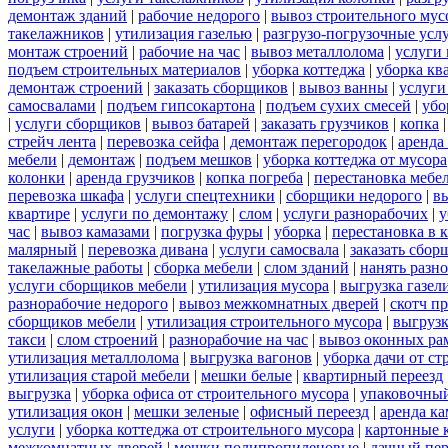
демонтаж зданий
|
рабочие недорого
|
вывоз строительного мус
такелажников
|
утилизация газелью
|
разгрузо-погрузочные усл
монтаж строений
|
рабочие на час
|
вывоз металлолома
|
услуги 
подъем строительных материалов
|
уборка коттеджа
|
уборка кв
демонтаж строений
|
заказать сборщиков
|
вывоз ванны
|
услуги
самосвалами
|
подъем гипсокартона
|
подъем сухих смесей
|
убо
|
услуги сборщиков
|
вывоз батарей
|
заказать грузчиков
|
копка
стрейч лента
|
перевозка сейфа
|
демонтаж перегородок
|
аренда
мебели
|
демонтаж
|
подъем мешков
|
уборка коттеджа от мусора
колонки
|
аренда грузчиков
|
копка погреба
|
перестановка мебе
перевозка шкафа
|
услуги спецтехники
|
сборщики недорого
|
в
квартире
|
услуги по демонтажу
|
слом
|
услуги разнорабочих
|
у
час
|
вывоз камазами
|
погрузка фуры
|
уборка
|
перестановка в 
малярный
|
перевозка дивана
|
услуги самосвала
|
заказать сбор
такелажные работы
|
сборка мебели
|
слом зданий
|
нанять разн
услуги сборщиков мебели
|
утилизация мусора
|
выгрузка газел
разнорабочие недорого
|
вывоз межкомнатных дверей
|
скотч п
сборщиков мебели
|
утилизация строительного мусора
|
выгруз
такси
|
слом строений
|
разнорабочие на час
|
вывоз оконных ра
утилизация металлолома
|
выгрузка вагонов
|
уборка дачи от ст
утилизация старой мебели
|
мешки белые
|
квартирный переезд
выгрузка
|
уборка офиса от строительного мусора
|
упаковочный
утилизация окон
|
мешки зеленые
|
офисный переезд
|
аренда ка
услуги
|
уборка коттеджа от строительного мусора
|
картонные 
межкомнатных дверей
|
мешки полипропиленовые
|
дачный пер