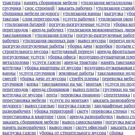
трактора
|
нанять сборщиков мебели
|
утилизация металлолома
грузчики
|
снос строений
|
заказать рабочих
|
утилизация старой
сборщики мебели недорого
|
утилизация ванны
|
выгрузка
|
убо
такелаж
|
слом перегородок
|
услуги рабочих
|
утилизация окон
|
утилизация батарей
|
погрузо-разгрузочные услуги
|
уборка ко
перегородок
|
аренда рабочих
|
утилизация межкомнатных двер
такелажников
|
утилизация плиты
|
погрузо-разгрузочные рабо
рабочих
|
утилизация оконных рам
|
вывоз мусора
|
переезд нед
разгрузо-погрузочные работы
|
уборка дачи
|
коробки
|
подъем с
строительного мусора
|
коттеджный переезд
|
аренда фронтальн
погрузочные услуги
|
уборка офиса
|
воздушно-пупырчатая пле
металлолома
|
услуги газели
|
аренда трактора
|
нанять такелаж
коттеджа
|
уборка квартиры от мусора
|
воздушно-пузырьковая 
ванны
|
услуги грузчиков
|
земляные работы
|
такелажники нед
смесей
|
уборка дачи от мусора
|
стрейч пленка
|
перевозка мебе
грузчиков
|
копка
|
такелажники на час
|
монтаж
|
услуги по под
перегородок
|
аренда сборщиков
|
вывоз плиты
|
грузчики на ча
коттеджа от мусора
|
лента
|
перевозка пианино
|
спецтехника
|
перестановка мебели
|
услуги по монтажу
|
заказать разнорабоч
недорого
|
вывоз газелью
|
погрузка газели
|
ландшафтные рабо
разнорабочих
|
уборка территорий
|
скотч
|
перевозка стенки
|
ус
перестановка в квартире
|
снос
|
аренда разнорабочих
|
вывоз ст
заказать сборщиков мебели
|
вывоз самосвалами
|
погрузка ваго
нанять разнорабочих
|
вывоз окон
|
скотч офисный
|
заказать газ
выгрузка газели
|
уборка от строительного мусора
|
сборка