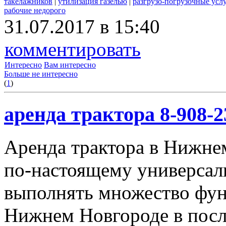
такелажников
|
утилизация газелью
|
разгрузо-погрузочные усл
рабочие недорого
31.07.2017 в 15:40
комментировать
Интересно
Вам интересно
Больше не интересно
(
1
)
аренда трактора 8-908-2
Аренда трактора в Нижнем
по-настоящему универсал
выполнять множество фун
Нижнем Новгороде в посл