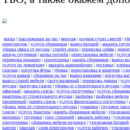
копка
|
такелажники на час
|
монтаж
|
подъем сухих смесей
|
уб
перегородок
|
услуги сборщиков
|
вывоз батарей
|
заказать груз
уборка офиса от мусора
|
стрейч лента
|
перевозка сейфа
|
демон
аренда грузчиков
|
копка погреба
|
перестановка мебели
|
услуг
перевозка пианино
|
спецтехника
|
нанять сборщиков
|
вывоз ко
услуги по демонтажу
|
заказать разнорабочих
|
доставка
|
пленк
газелью
|
погрузка фуры
|
уборка
|
перестановка в квартире
|
сл
услуги камаза
|
сборщики на час
|
вывоз камазами
|
погрузка ва
вывоз старой мебели
|
скотч малярный
|
перевозка дивана
|
услу
мусора
|
выгрузка газели
|
уборка от строительного мусора
|
сбо
офисный
|
заказать газель
|
услуги погрузчика
|
услуги сборщик
квартиры от строительного мусора
|
разборка
|
разборка мебели
прозрачный
|
нанять газель
|
услуги фронтального погрузчика
|
уборка дачи от строительного мусора
|
упаковка
|
грузовое такс
газели
|
услуги трактора
|
нанять сборщиков мебели
|
утилизаци
материал
|
грузчики
|
снос строений
|
заказать рабочих
|
утилиза
спецтехники
|
сборщики мебели недорого
|
утилизация батарей
картон
|
такелаж
|
слом перегородок
|
услуги рабочих
|
утилизац