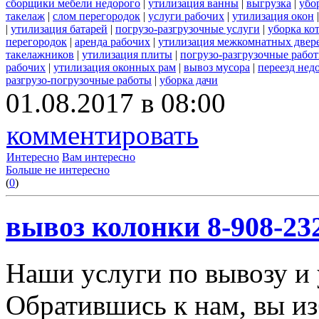
сборщики мебели недорого
|
утилизация ванны
|
выгрузка
|
убо
такелаж
|
слом перегородок
|
услуги рабочих
|
утилизация окон
|
утилизация батарей
|
погрузо-разгрузочные услуги
|
уборка ко
перегородок
|
аренда рабочих
|
утилизация межкомнатных двер
такелажников
|
утилизация плиты
|
погрузо-разгрузочные рабо
рабочих
|
утилизация оконных рам
|
вывоз мусора
|
переезд нед
разгрузо-погрузочные работы
|
уборка дачи
01.08.2017 в 08:00
комментировать
Интересно
Вам интересно
Больше не интересно
(
0
)
вывоз колонки 8-908-23
Наши услуги по вывозу и 
Обратившись к нам, вы из