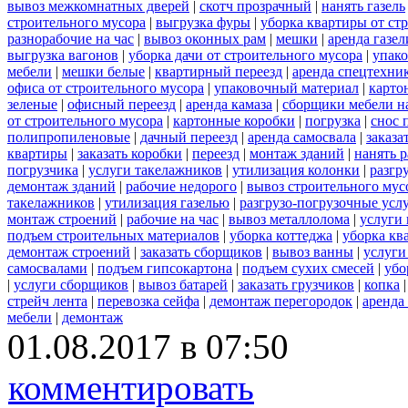
вывоз межкомнатных дверей
|
скотч прозрачный
|
нанять газель
строительного мусора
|
выгрузка фуры
|
уборка квартиры от ст
разнорабочие на час
|
вывоз оконных рам
|
мешки
|
аренда газел
выгрузка вагонов
|
уборка дачи от строительного мусора
|
упако
мебели
|
мешки белые
|
квартирный переезд
|
аренда спецтехни
офиса от строительного мусора
|
упаковочный материал
|
карто
зеленые
|
офисный переезд
|
аренда камаза
|
сборщики мебели на
от строительного мусора
|
картонные коробки
|
погрузка
|
снос 
полипропиленовые
|
дачный переезд
|
аренда самосвала
|
заказа
квартиры
|
заказать коробки
|
переезд
|
монтаж зданий
|
нанять 
погрузчика
|
услуги такелажников
|
утилизация колонки
|
разгр
демонтаж зданий
|
рабочие недорого
|
вывоз строительного мус
такелажников
|
утилизация газелью
|
разгрузо-погрузочные усл
монтаж строений
|
рабочие на час
|
вывоз металлолома
|
услуги 
подъем строительных материалов
|
уборка коттеджа
|
уборка кв
демонтаж строений
|
заказать сборщиков
|
вывоз ванны
|
услуги
самосвалами
|
подъем гипсокартона
|
подъем сухих смесей
|
убо
|
услуги сборщиков
|
вывоз батарей
|
заказать грузчиков
|
копка
стрейч лента
|
перевозка сейфа
|
демонтаж перегородок
|
аренда
мебели
|
демонтаж
01.08.2017 в 07:50
комментировать