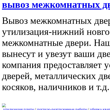
вывоз межкомнатных дв
Вывоз межкомнатных две
утилизация-нижний новго
межкомнатные двери. Наш
вынесут и увезут ваши дв
компания предоставляет 
дверей, металлических дв
косяков, наличников и т.д.
утилизация плиты
|
погрузо-разгрузочные работы
|
уборка ква