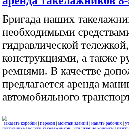
аренда такелажников 8-
Бригада наших такелажник
необходимыми средствами,
гидравлической тележкой
конструкциями, а также 
ремнями. В качестве доп
предлагается аренда мани
автомобильного транспорт
заказать коробки
|
переезд
|
монтаж зданий
|
нанять рабочих
|
у
погрузчика
|
услуги такелажников
|
утилизация колонки
|
разгр