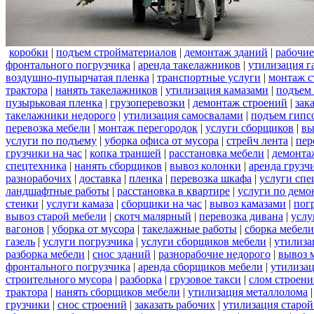
коробки
|
подъем стройматериалов
|
демонтаж зданий
|
рабочие
фронтального погрузчика
|
аренда такелажников
|
утилизация г
воздушно-пупырчатая пленка
|
транспортные услуги
|
монтаж с
трактора
|
нанять такелажников
|
утилизация камазами
|
подъем
пузырьковая пленка
|
грузоперевозки
|
демонтаж строений
|
зак
такелажники недорого
|
утилизация самосвалами
|
подъем гипс
перевозка мебели
|
монтаж перегородок
|
услуги сборщиков
|
вы
услуги по подъему
|
уборка офиса от мусора
|
стрейч лента
|
пер
грузчики на час
|
копка траншей
|
расстановка мебели
|
демонта
спецтехника
|
нанять сборщиков
|
вывоз колонки
|
аренда грузч
разнорабочих
|
доставка
|
пленка
|
перевозка шкафа
|
услуги спе
ландшафтные работы
|
расстановка в квартире
|
услуги по демо
стенки
|
услуги камаза
|
сборщики на час
|
вывоз камазами
|
пог
вывоз старой мебели
|
скотч малярный
|
перевозка дивана
|
услу
вагонов
|
уборка от мусора
|
такелажные работы
|
сборка мебели
газель
|
услуги погрузчика
|
услуги сборщиков мебели
|
утилиза
разборка мебели
|
снос зданий
|
разнорабочие недорого
|
вывоз 
фронтального погрузчика
|
аренда сборщиков мебели
|
утилизац
строительного мусора
|
разборка
|
грузовое такси
|
слом строен
трактора
|
нанять сборщиков мебели
|
утилизация металлолома
грузчики
|
снос строений
|
заказать рабочих
|
утилизация старой