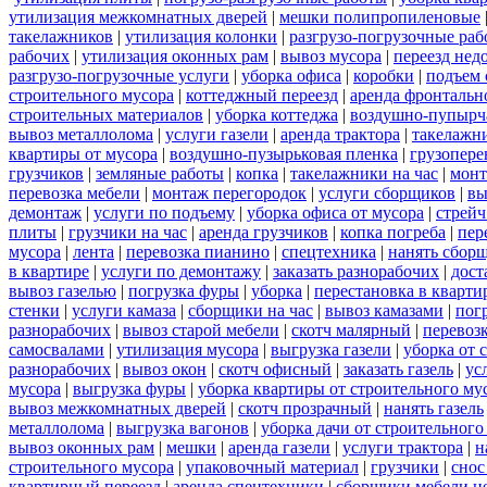
утилизация межкомнатных дверей
|
мешки полипропиленовые
такелажников
|
утилизация колонки
|
разгрузо-погрузочные ра
рабочих
|
утилизация оконных рам
|
вывоз мусора
|
переезд нед
разгрузо-погрузочные услуги
|
уборка офиса
|
коробки
|
подъем 
строительного мусора
|
коттеджный переезд
|
аренда фронтальн
строительных материалов
|
уборка коттеджа
|
воздушно-пупырч
вывоз металлолома
|
услуги газели
|
аренда трактора
|
такелажн
квартиры от мусора
|
воздушно-пузырьковая пленка
|
грузопере
грузчиков
|
земляные работы
|
копка
|
такелажники на час
|
мон
перевозка мебели
|
монтаж перегородок
|
услуги сборщиков
|
вы
демонтаж
|
услуги по подъему
|
уборка офиса от мусора
|
стрейч
плиты
|
грузчики на час
|
аренда грузчиков
|
копка погреба
|
пер
мусора
|
лента
|
перевозка пианино
|
спецтехника
|
нанять сбор
в квартире
|
услуги по демонтажу
|
заказать разнорабочих
|
дост
вывоз газелью
|
погрузка фуры
|
уборка
|
перестановка в кварти
стенки
|
услуги камаза
|
сборщики на час
|
вывоз камазами
|
пог
разнорабочих
|
вывоз старой мебели
|
скотч малярный
|
перевоз
самосвалами
|
утилизация мусора
|
выгрузка газели
|
уборка от 
разнорабочих
|
вывоз окон
|
скотч офисный
|
заказать газель
|
ус
мусора
|
выгрузка фуры
|
уборка квартиры от строительного му
вывоз межкомнатных дверей
|
скотч прозрачный
|
нанять газель
металлолома
|
выгрузка вагонов
|
уборка дачи от строительного
вывоз оконных рам
|
мешки
|
аренда газели
|
услуги трактора
|
н
строительного мусора
|
упаковочный материал
|
грузчики
|
снос
квартирный переезд
|
аренда спецтехники
|
сборщики мебели н