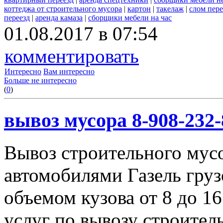
коттеджа от строительного мусора
|
картон
|
такелаж
|
слом пер
переезд
|
аренда камаза
|
сборщики мебели на час
01.08.2017 в 07:54
комментировать
Интересно
Вам интересно
Больше не интересно
(
0
)
вывоз мусора 8-908-232-
Вывоз строительного мус
автомобилями Газель груз
объемом кузова от 8 до 1
услуг по вывозу строител