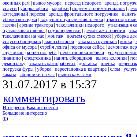
оконных рам
|
вывоз мусора
|
переезд недорого
|
аренда погрузч
услуги
|
уборка офиса
|
коробки
|
подъем стройматериалов
|
дем
коттеджный переезд
|
аренда фронтального погрузчика
|
нанять
уборка коттеджа
|
воздушно-пупырчатая пленка
|
транспортные
газели
|
аренда трактора
|
такелажники недорого
|
утилизация с
пузырьковая пленка
|
грузоперевозки
|
демонтаж строений
|
зак
такелажники на час
|
монтаж
|
подъем сухих смесей
|
уборка дач
услуги сборщиков
|
вывоз батарей
|
заказать грузчиков
|
копка
|
офиса от мусора
|
стрейч лента
|
перевозка сейфа
|
демонтаж пер
грузчиков
|
копка погреба
|
перестановка мебели
|
услуги по мо
пианино
|
спецтехника
|
нанять сборщиков
|
вывоз колонки
|
пог
демонтажу
|
заказать разнорабочих
|
доставка
|
пленка
|
перевоз
погрузка фуры
|
уборка
|
перестановка в квартире
|
слом
|
услуг
камаза
|
сборщики на час
|
вывоз камазами
31.07.2017 в 15:37
комментировать
Интересно
Вам интересно
Больше не интересно
(
0
)