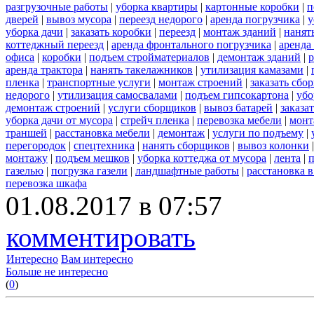
разгрузочные работы
|
уборка квартиры
|
картонные коробки
|
п
дверей
|
вывоз мусора
|
переезд недорого
|
аренда погрузчика
|
у
уборка дачи
|
заказать коробки
|
переезд
|
монтаж зданий
|
нанят
коттеджный переезд
|
аренда фронтального погрузчика
|
аренда
офиса
|
коробки
|
подъем стройматериалов
|
демонтаж зданий
|
р
аренда трактора
|
нанять такелажников
|
утилизация камазами
|
пленка
|
транспортные услуги
|
монтаж строений
|
заказать сбо
недорого
|
утилизация самосвалами
|
подъем гипсокартона
|
убо
демонтаж строений
|
услуги сборщиков
|
вывоз батарей
|
заказа
уборка дачи от мусора
|
стрейч пленка
|
перевозка мебели
|
монт
траншей
|
расстановка мебели
|
демонтаж
|
услуги по подъему
|
перегородок
|
спецтехника
|
нанять сборщиков
|
вывоз колонки
монтажу
|
подъем мешков
|
уборка коттеджа от мусора
|
лента
|
п
газелью
|
погрузка газели
|
ландшафтные работы
|
расстановка в
перевозка шкафа
01.08.2017 в 07:57
комментировать
Интересно
Вам интересно
Больше не интересно
(
0
)