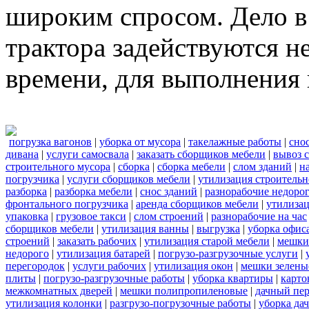
широким спросом. Дело в 
трактора задействуются н
времени, для выполнения 
погрузка вагонов
|
уборка от мусора
|
такелажные работы
|
сно
дивана
|
услуги самосвала
|
заказать сборщиков мебели
|
вывоз 
строительного мусора
|
сборка
|
сборка мебели
|
слом зданий
|
н
погрузчика
|
услуги сборщиков мебели
|
утилизация строительн
разборка
|
разборка мебели
|
снос зданий
|
разнорабочие недоро
фронтального погрузчика
|
аренда сборщиков мебели
|
утилиза
упаковка
|
грузовое такси
|
слом строений
|
разнорабочие на час
сборщиков мебели
|
утилизация ванны
|
выгрузка
|
уборка офиса
строений
|
заказать рабочих
|
утилизация старой мебели
|
мешки
недорого
|
утилизация батарей
|
погрузо-разгрузочные услуги
|
перегородок
|
услуги рабочих
|
утилизация окон
|
мешки зелены
плиты
|
погрузо-разгрузочные работы
|
уборка квартиры
|
карто
межкомнатных дверей
|
мешки полипропиленовые
|
дачный пер
утилизация колонки
|
разгрузо-погрузочные работы
|
уборка да