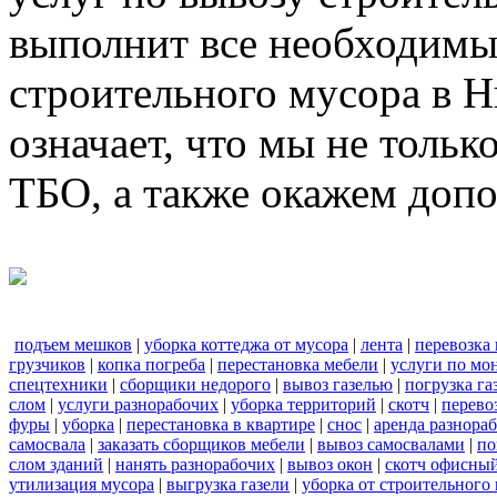
выполнит все необходимы
строительного мусора в 
означает, что мы не тольк
ТБО, а также окажем доп
подъем мешков
|
уборка коттеджа от мусора
|
лента
|
перевозка
грузчиков
|
копка погреба
|
перестановка мебели
|
услуги по мо
спецтехники
|
сборщики недорого
|
вывоз газелью
|
погрузка га
слом
|
услуги разнорабочих
|
уборка территорий
|
скотч
|
перево
фуры
|
уборка
|
перестановка в квартире
|
снос
|
аренда разнора
самосвала
|
заказать сборщиков мебели
|
вывоз самосвалами
|
по
слом зданий
|
нанять разнорабочих
|
вывоз окон
|
скотч офисны
утилизация мусора
|
выгрузка газели
|
уборка от строительного