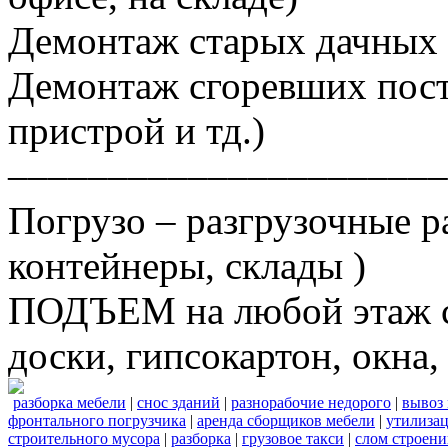
Демонтаж старых дачных 
Демонтаж сгоревших постр
пристрой и тд.)
––––––––––––––––––––––
Погрузо – разгрузочные р
контейнеры, склады )
ПОДЪЕМ на любой этаж ст
доски, гипсокартон, окна, 
разборка мебели
|
снос зданий
|
разнорабочие недорого
|
вывоз
фронтального погрузчика
|
аренда сборщиков мебели
|
утилизац
строительного мусора
|
разборка
|
грузовое такси
|
слом строен