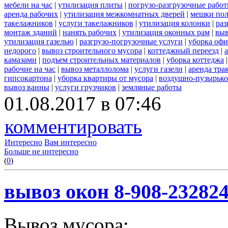
мебели на час
|
утилизация плиты
|
погрузо-разгрузочные рабо
аренда рабочих
|
утилизация межкомнатных дверей
|
мешки по
такелажников
|
услуги такелажников
|
утилизация колонки
|
раз
монтаж зданий
|
нанять рабочих
|
утилизация оконных рам
|
выв
утилизация газелью
|
разгрузо-погрузочные услуги
|
уборка офи
недорого
|
вывоз строительного мусора
|
коттеджный переезд
|
камазами
|
подъем строительных материалов
|
уборка коттеджа
рабочие на час
|
вывоз металлолома
|
услуги газели
|
аренда тра
гипсокартона
|
уборка квартиры от мусора
|
воздушно-пузырько
вывоз ванны
|
услуги грузчиков
|
земляные работы
01.08.2017 в 07:46
комментировать
Интересно
Вам интересно
Больше не интересно
(
0
)
вывоз окон 8-908-23282
Вывоз мусора: