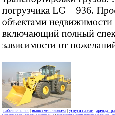
погрузчика LG – 936. Пр
объектами недвижимости 
включающий полный спект
зависимости от пожеланий
рабочие на час
|
вывоз металлолома
|
услуги газели
|
аренда тр