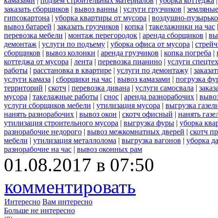
камазами
|
подъем строительных материалов
|
уборка коттеджа
заказать сборщиков
|
вывоз ванны
|
услуги грузчиков
|
земляные
гипсокартона
|
уборка квартиры от мусора
|
воздушно-пузырько
вывоз батарей
|
заказать грузчиков
|
копка
|
такелажники на час
перевозка мебели
|
монтаж перегородок
|
аренда сборщиков
|
вы
демонтаж
|
услуги по подъему
|
уборка офиса от мусора
|
стрейч
сборщиков
|
вывоз колонки
|
аренда грузчиков
|
копка погреба
|
коттеджа от мусора
|
лента
|
перевозка пианино
|
услуги спецте
работы
|
расстановка в квартире
|
услуги по демонтажу
|
заказа
услуги камаза
|
сборщики на час
|
вывоз камазами
|
погрузка фу
территорий
|
скотч
|
перевозка дивана
|
услуги самосвала
|
заказ
мусора
|
такелажные работы
|
снос
|
аренда разнорабочих
|
вывоз
услуги сборщиков мебели
|
утилизация мусора
|
выгрузка газел
нанять разнорабочих
|
вывоз окон
|
скотч офисный
|
нанять газе
утилизация строительного мусора
|
выгрузка фуры
|
уборка ква
разнорабочие недорого
|
вывоз межкомнатных дверей
|
скотч п
мебели
|
утилизация металлолома
|
выгрузка вагонов
|
уборка д
разнорабочие на час
|
вывоз оконных рам
01.08.2017 в 07:50
комментировать
Интересно
Вам интересно
Больше не интересно