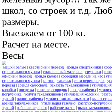
школ, со строек и т.д. Лю
размеры.
Выезжаем от 100 кг.
Расчет на месте.
Весы
мешки белые
|
квартирный переезд
|
аренда спецтехники
|
сбор
строительного мусора
|
упаковочный материал
|
грузчики
|
снос
офисный переезд
|
аренда камаза
|
сборщики мебели на час
|
ути
строительного мусора
|
картон
|
такелаж
|
слом перегородок
|
ус
переезд
|
аренда самосвала
|
заказать такелажников
|
утилизация
коробки
|
погрузка
|
снос перегородок
|
аренда рабочих
|
утилиз
погрузчика
|
услуги такелажников
|
утилизация колонки
|
разгр
зданий
|
нанять рабочих
|
утилизация оконных рам
|
вывоз стро
аренда такелажников
|
утилизация газелью
|
разгрузо-погрузоч
зданий
|
рабочие недорого
|
рабочие на час
|
вывоз металлолома