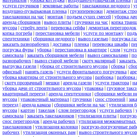
материалов
|
уборка коттеджа
|
воздушно-пупырчатая пленка
|
т
услуги грузчиков
|
земляные работы
|
такелажники недорого
|
у
воздушно-пузырьковая пленка
|
грузоперевозки
|
демонтаж стр
такелажники на час
|
монтаж
|
подъем сухих смесей
|
уборка дач
аренда сборщиков
|
вывоз плиты
|
грузчики на час
|
копка тран
мусора
|
стрейч лента
|
перевозка сейфа
|
демонтаж перегородок
копка погреба
|
перестановка мебели
|
услуги по монтажу
|
подъ
спецтехники
|
сборщики недорого
|
вывоз газелью
|
погрузка га
заказать разнорабочих
|
доставка
|
пленка
|
перевозка шкафа
|
пе
погрузка фуры
|
уборка
|
перестановка в квартире
|
слом
|
услуг
самосвала
|
заказать сборщиков мебели
|
вывоз самосвалами
|
по
разнорабочих
|
вывоз старой мебели
|
скотч малярный
|
заказать
выгрузка газели
|
уборка от строительного мусора
|
сборка
|
сбо
офисный
|
нанять газель
|
услуги фронтального погрузчика
|
ар
уборка квартиры от строительного мусора
|
разборка
|
разборка
|
скотч прозрачный
|
мешки
|
аренда газели
|
услуги трактора
|
н
уборка дачи от строительного мусора
|
упаковка
|
грузовое такс
квартирный переезд
|
аренда спецтехники
|
сборщики мебели н
мусора
|
упаковочный материал
|
грузчики
|
снос строений
|
зак
переезд
|
аренда камаза
|
сборщики мебели на час
|
утилизация б
мусора
|
картон
|
такелаж
|
слом перегородок
|
услуги рабочих
|
самосвала
|
заказать такелажников
|
утилизация плиты
|
погрузо
снос перегородок
|
аренда рабочих
|
утилизация межкомнатных 
такелажников
|
утилизация колонки
|
разгрузо-погрузочные ра
рабочих
|
утилизация оконных рам
|
вывоз строительного мусор