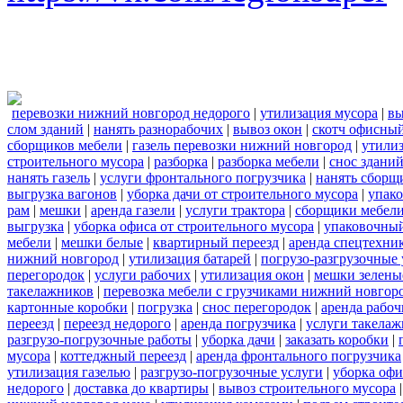
перевозки нижний новгород недорого
|
утилизация мусора
|
вы
слом зданий
|
нанять разнорабочих
|
вывоз окон
|
скотч офисны
сборщиков мебели
|
газель перевозки нижний новгород
|
утилиз
строительного мусора
|
разборка
|
разборка мебели
|
снос здани
нанять газель
|
услуги фронтального погрузчика
|
нанять сборщ
выгрузка вагонов
|
уборка дачи от строительного мусора
|
упако
рам
|
мешки
|
аренда газели
|
услуги трактора
|
сборщики мебели
выгрузка
|
уборка офиса от строительного мусора
|
упаковочный
мебели
|
мешки белые
|
квартирный переезд
|
аренда спецтехни
нижний новгород
|
утилизация батарей
|
погрузо-разгрузочные 
перегородок
|
услуги рабочих
|
утилизация окон
|
мешки зелены
такелажников
|
перевозка мебели с грузчиками нижний новгор
картонные коробки
|
погрузка
|
снос перегородок
|
аренда рабоч
переезд
|
переезд недорого
|
аренда погрузчика
|
услуги такела
разгрузо-погрузочные работы
|
уборка дачи
|
заказать коробки
|
мусора
|
коттеджный переезд
|
аренда фронтального погрузчика
утилизация газелью
|
разгрузо-погрузочные услуги
|
уборка офи
недорого
|
доставка до квартиры
|
вывоз строительного мусора