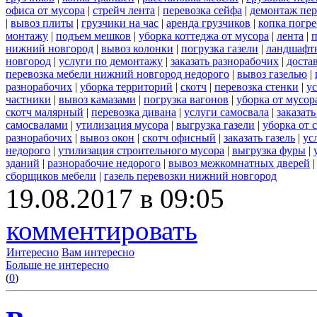
офиса от мусора
|
стрейч лента
|
перевозка сейфа
|
демонтаж пер
|
вывоз плиты
|
грузчики на час
|
аренда грузчиков
|
копка погре
монтажу
|
подъем мешков
|
уборка коттеджа от мусора
|
лента
|
п
нижний новгород
|
вывоз колонки
|
погрузка газели
|
ландшафт
новгород
|
услуги по демонтажу
|
заказать разнорабочих
|
доста
перевозка мебели нижний новгород недорого
|
вывоз газелью
|
разнорабочих
|
уборка территорий
|
скотч
|
перевозка стенки
|
ус
частники
|
вывоз камазами
|
погрузка вагонов
|
уборка от мусор
скотч малярный
|
перевозка дивана
|
услуги самосвала
|
заказат
самосвалами
|
утилизация мусора
|
выгрузка газели
|
уборка от 
разнорабочих
|
вывоз окон
|
скотч офисный
|
заказать газель
|
ус
недорого
|
утилизация строительного мусора
|
выгрузка фуры
|
зданий
|
разнорабочие недорого
|
вывоз межкомнатных дверей
сборщиков мебели
|
газель перевозки нижний новгород
19.08.2017 в 09:05
комментировать
Интересно
Вам интересно
Больше не интересно
(
0
)