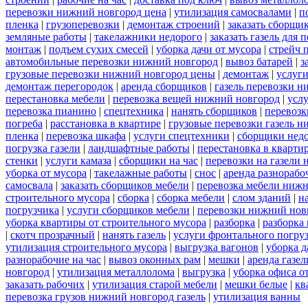
перевозки нижний новгород цена
|
утилизация самосвалами
|
п
пленка
|
грузоперевозки
|
демонтаж строений
|
заказать сборщи
земляные работы
|
такелажники недорого
|
заказать газель для
монтаж
|
подъем сухих смесей
|
уборка дачи от мусора
|
стрейч 
автомобильные перевозки нижний новгород
|
вывоз батарей
|
з
грузовые перевозки нижний новгород цены
|
демонтаж
|
услуги
демонтаж перегородок
|
аренда сборщиков
|
газель перевозки 
перестановка мебели
|
перевозка вещей нижний новгород
|
усл
перевозка пианино
|
спецтехника
|
нанять сборщиков
|
перевозк
погреба
|
расстановка в квартире
|
грузовые перевозки газель 
пленка
|
перевозка шкафа
|
услуги спецтехники
|
сборщики нед
погрузка газели
|
ландшафтные работы
|
перестановка в кварти
стенки
|
услуги камаза
|
сборщики на час
|
перевозки на газели
уборка от мусора
|
такелажные работы
|
снос
|
аренда разнорабо
самосвала
|
заказать сборщиков мебели
|
перевозка мебели ниж
строительного мусора
|
сборка
|
сборка мебели
|
слом зданий
|
н
погрузчика
|
услуги сборщиков мебели
|
перевозки нижний нов
уборка квартиры от строительного мусора
|
разборка
|
разборка
|
скотч прозрачный
|
нанять газель
|
услуги фронтального погру
утилизация строительного мусора
|
выгрузка вагонов
|
уборка д
разнорабочие на час
|
вывоз оконных рам
|
мешки
|
аренда газел
новгород
|
утилизация металлолома
|
выгрузка
|
уборка офиса о
заказать рабочих
|
утилизация старой мебели
|
мешки белые
|
кв
перевозка грузов нижний новгород газель
|
утилизация ванны