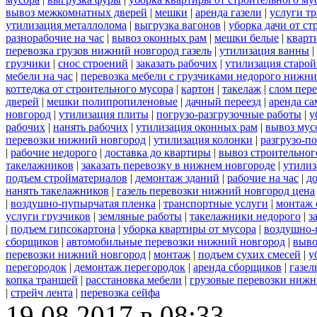
вывоз межкомнатных дверей
|
мешки
|
аренда газели
|
услуги тр
утилизация металлолома
|
выгрузка вагонов
|
уборка дачи от ст
разнорабочие на час
|
вывоз оконных рам
|
мешки белые
|
кварт
перевозка грузов нижний новгород газель
|
утилизация ванны
|
грузчики
|
снос строений
|
заказать рабочих
|
утилизация старой
мебели на час
|
перевозка мебели с грузчиками недорого нижн
коттеджа от строительного мусора
|
картон
|
такелаж
|
слом пер
дверей
|
мешки полипропиленовые
|
дачный переезд
|
аренда са
новгород
|
утилизация плиты
|
погрузо-разгрузочные работы
|
у
рабочих
|
нанять рабочих
|
утилизация оконных рам
|
вывоз мус
перевозки нижний новгород
|
утилизация колонки
|
разгрузо-п
|
рабочие недорого
|
доставка до квартиры
|
вывоз строительног
такелажников
|
заказать перевозку в нижнем новгороде
|
утилиз
подъем стройматериалов
|
демонтаж зданий
|
рабочие на час
|
д
нанять такелажников
|
газель перевозки нижний новгород цена
|
воздушно-пупырчатая пленка
|
транспортные услуги
|
монтаж 
услуги грузчиков
|
земляные работы
|
такелажники недорого
|
з
|
подъем гипсокартона
|
уборка квартиры от мусора
|
воздушно-
сборщиков
|
автомобильные перевозки нижний новгород
|
выво
перевозки нижний новгород
|
монтаж
|
подъем сухих смесей
|
у
перегородок
|
демонтаж перегородок
|
аренда сборщиков
|
газел
копка траншей
|
расстановка мебели
|
грузовые перевозки нижн
|
стрейч лента
|
перевозка сейфа
19.08.2017 в 08:33