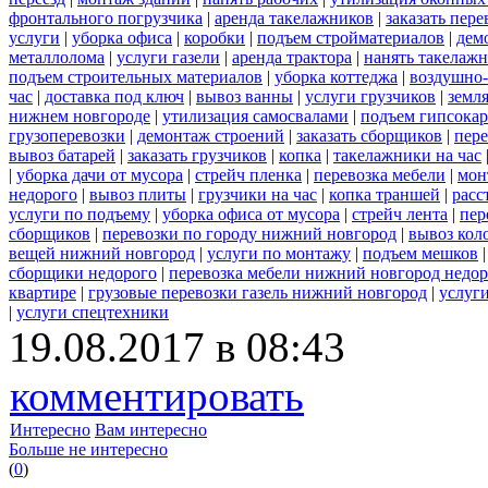
фронтального погрузчика
|
аренда такелажников
|
заказать пер
услуги
|
уборка офиса
|
коробки
|
подъем стройматериалов
|
дем
металлолома
|
услуги газели
|
аренда трактора
|
нанять такелаж
подъем строительных материалов
|
уборка коттеджа
|
воздушно-
час
|
доставка под ключ
|
вывоз ванны
|
услуги грузчиков
|
земл
нижнем новгороде
|
утилизация самосвалами
|
подъем гипсокар
грузоперевозки
|
демонтаж строений
|
заказать сборщиков
|
пер
вывоз батарей
|
заказать грузчиков
|
копка
|
такелажники на час
|
уборка дачи от мусора
|
стрейч пленка
|
перевозка мебели
|
мон
недорого
|
вывоз плиты
|
грузчики на час
|
копка траншей
|
расс
услуги по подъему
|
уборка офиса от мусора
|
стрейч лента
|
пер
сборщиков
|
перевозки по городу нижний новгород
|
вывоз кол
вещей нижний новгород
|
услуги по монтажу
|
подъем мешков
сборщики недорого
|
перевозка мебели нижний новгород недор
квартире
|
грузовые перевозки газель нижний новгород
|
услуг
|
услуги спецтехники
19.08.2017 в 08:43
комментировать
Интересно
Вам интересно
Больше не интересно
(
0
)