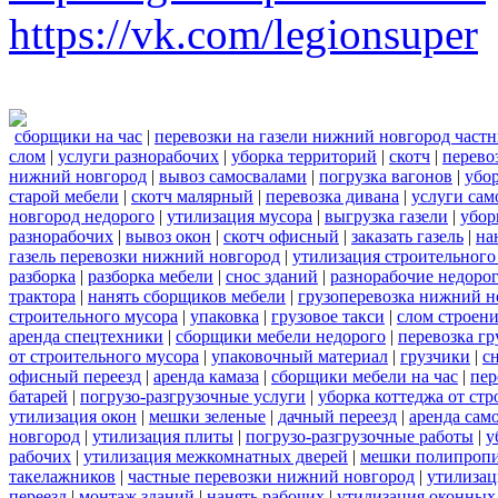
https://vk.com/legionsuper
сборщики на час
|
перевозки на газели нижний новгород част
слом
|
услуги разнорабочих
|
уборка территорий
|
скотч
|
перево
нижний новгород
|
вывоз самосвалами
|
погрузка вагонов
|
убор
старой мебели
|
скотч малярный
|
перевозка дивана
|
услуги сам
новгород недорого
|
утилизация мусора
|
выгрузка газели
|
убор
разнорабочих
|
вывоз окон
|
скотч офисный
|
заказать газель
|
на
газель перевозки нижний новгород
|
утилизация строительного
разборка
|
разборка мебели
|
снос зданий
|
разнорабочие недоро
трактора
|
нанять сборщиков мебели
|
грузоперевозка нижний н
строительного мусора
|
упаковка
|
грузовое такси
|
слом строен
аренда спецтехники
|
сборщики мебели недорого
|
перевозка гр
от строительного мусора
|
упаковочный материал
|
грузчики
|
с
офисный переезд
|
аренда камаза
|
сборщики мебели на час
|
пер
батарей
|
погрузо-разгрузочные услуги
|
уборка коттеджа от ст
утилизация окон
|
мешки зеленые
|
дачный переезд
|
аренда сам
новгород
|
утилизация плиты
|
погрузо-разгрузочные работы
|
у
рабочих
|
утилизация межкомнатных дверей
|
мешки полипроп
такелажников
|
частные перевозки нижний новгород
|
утилизац
переезд
|
монтаж зданий
|
нанять рабочих
|
утилизация оконных