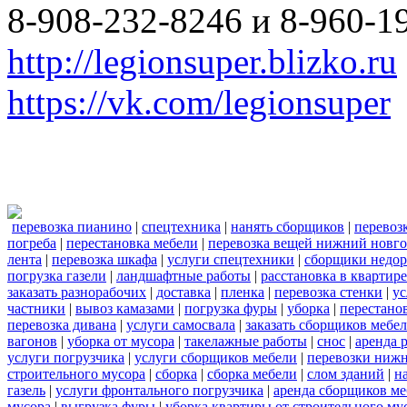
8-908-232-8246 и 8-960-1
http://legionsuper.blizko.ru
https://vk.com/legionsuper
перевозка пианино
|
спецтехника
|
нанять сборщиков
|
перевоз
погреба
|
перестановка мебели
|
перевозка вещей нижний новг
лента
|
перевозка шкафа
|
услуги спецтехники
|
сборщики недор
погрузка газели
|
ландшафтные работы
|
расстановка в квартире
заказать разнорабочих
|
доставка
|
пленка
|
перевозка стенки
|
ус
частники
|
вывоз камазами
|
погрузка фуры
|
уборка
|
перестанов
перевозка дивана
|
услуги самосвала
|
заказать сборщиков мебе
вагонов
|
уборка от мусора
|
такелажные работы
|
снос
|
аренда 
услуги погрузчика
|
услуги сборщиков мебели
|
перевозки нижн
строительного мусора
|
сборка
|
сборка мебели
|
слом зданий
|
н
газель
|
услуги фронтального погрузчика
|
аренда сборщиков м
мусора
|
выгрузка фуры
|
уборка квартиры от строительного му