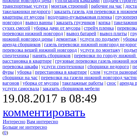
нижний новгород цена
|
утилизация камазами
|
подъем строите
транспортные услуги
|
монтаж строений
|
рабочие на час
|
доста
такелажники недорого
|
заказать газель для перевозки в нижне
квартиры от мусора
|
воздушно-пузырьковая пленка
|
грузопере
новгород
|
вывоз ванны
|
заказать грузчиков
|
копка
|
такелажник
сухих смесей
|
уборка дачи от мусора
|
стрейч пленка
|
перевозк
перевозки нижний новгород
|
вывоз батарей
|
вывоз плиты
|
гру
нижний новгород цены
|
демонтаж
|
услуги по подъему
|
уборка
аренда сборщиков
|
газель перевозки нижний новгород недорог
перевозка вещей нижний новгород
|
услуги по монтажу
|
подъе
спецтехника
|
нанять сборщиков
|
перевозки по городу нижний
расстановка в квартире
|
грузовые перевозки газель нижний но
перевозка шкафа
|
услуги спецтехники
|
сборщики недорого
|
п
фуры
|
уборка
|
перестановка в квартире
|
слом
|
услуги разнора
сборщики на час
|
перевозки на газели нижний новгород частн
вагонов
|
уборка от мусора
|
такелажные работы
|
снос
|
аренда 
услуги самосвала
|
заказать сборщиков мебели
19.08.2017 в 08:49
комментировать
Интересно
Вам интересно
Больше не интересно
(
0
)