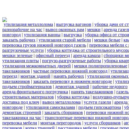
утилизация металлолома
|
выгрузка вагонов
|
уборка дачи от с
разнорабочие на час
|
вывоз оконных рам
|
мешки
|
аренда газел
новгород
|
утилизация ванны
|
выгрузка
|
уборка офиса от стро
заказать рабочих
|
утилизация старой мебели
|
мешки белые
|
кв
перевозка грузов нижний новгород газель
|
перевозка мебели с
разгрузочные услуги
|
уборка коттеджа от строительного мусор
мешки зеленые
|
офисный переезд
|
аренда камаза
|
сборщики ме
утилизация плиты
|
погрузо-разгрузочные работы
|
уборка квар
утилизация межкомнатных дверей
|
мешки полипропиленовые
такелажников
|
частные перевозки нижний новгород
|
утилизац
переезд
|
монтаж зданий
|
нанять рабочих
|
утилизация оконных
такелажников
|
заказать перевозку в нижнем новгороде
|
утилиз
подъем стройматериалов
|
демонтаж зданий
|
рабочие недорого
аренда фронтального погрузчика
|
нанять такелажников
|
газел
строительных материалов
|
уборка коттеджа
|
воздушно-пупырч
доставка под ключ
|
вывоз металлолома
|
услуги газели
|
аренда
новгороде
|
утилизация самосвалами
|
подъем гипсокартона
|
уб
демонтаж строений
|
заказать сборщиков
|
перевозки нижний н
такелажники на час
|
транспортные перевозки нижний новгоро
перевозка мебели
|
монтаж перегородок
|
услуги сборщиков
|
ав
грузчиков
|
копка траншей
|
расстановка мебели
|
грузовые пер