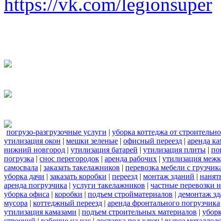
https://vk.com/legionsuper
погрузо-разгрузочные услуги
|
уборка коттеджа от строительн
утилизация окон
|
мешки зеленые
|
офисный переезд
|
аренда ка
нижний новгород
|
утилизация батарей
|
утилизация плиты
|
по
погрузка
|
снос перегородок
|
аренда рабочих
|
утилизация межк
самосвала
|
заказать такелажников
|
перевозка мебели с грузчи
уборка дачи
|
заказать коробки
|
переезд
|
монтаж зданий
|
нанят
аренда погрузчика
|
услуги такелажников
|
частные перевозки 
уборка офиса
|
коробки
|
подъем стройматериалов
|
демонтаж з
мусора
|
коттеджный переезд
|
аренда фронтального погрузчика
утилизация камазами
|
подъем строительных материалов
|
уборк
строений
|
рабочие на час
|
доставка под ключ
|
вывоз металлол