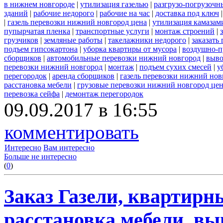
в нижнем новгороде
|
утилизация газелью
|
разгрузо-погрузочн
зданий
|
рабочие недорого
|
рабочие на час
|
доставка под ключ
|
газель перевозки нижний новгород цена
|
утилизация камазам
пупырчатая пленка
|
транспортные услуги
|
монтаж строений
|
грузчиков
|
земляные работы
|
такелажники недорого
|
заказать
подъем гипсокартона
|
уборка квартиры от мусора
|
воздушно-п
сборщиков
|
автомобильные перевозки нижний новгород
|
выво
перевозки нижний новгород
|
монтаж
|
подъем сухих смесей
|
у
перегородок
|
аренда сборщиков
|
газель перевозки нижний нов
расстановка мебели
|
грузовые перевозки нижний новгород це
перевозка сейфа
|
демонтаж перегородок
09.09.2017 в 16:55
комментировать
Интересно
Вам интересно
Больше не интересно
(
0
)
Заказ Газели, квартирн
расстановка мебели, вы