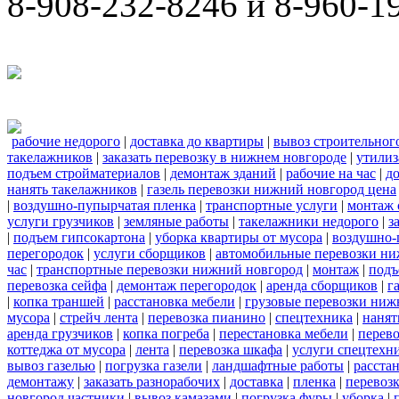
8-908-232-8246 и 8-960-1
рабочие недорого
|
доставка до квартиры
|
вывоз строительног
такелажников
|
заказать перевозку в нижнем новгороде
|
утилиз
подъем стройматериалов
|
демонтаж зданий
|
рабочие на час
|
д
нанять такелажников
|
газель перевозки нижний новгород цена
|
воздушно-пупырчатая пленка
|
транспортные услуги
|
монтаж 
услуги грузчиков
|
земляные работы
|
такелажники недорого
|
з
|
подъем гипсокартона
|
уборка квартиры от мусора
|
воздушно-
перегородок
|
услуги сборщиков
|
автомобильные перевозки ни
час
|
транспортные перевозки нижний новгород
|
монтаж
|
подъ
перевозка сейфа
|
демонтаж перегородок
|
аренда сборщиков
|
г
|
копка траншей
|
расстановка мебели
|
грузовые перевозки ниж
мусора
|
стрейч лента
|
перевозка пианино
|
спецтехника
|
нанят
аренда грузчиков
|
копка погреба
|
перестановка мебели
|
перев
коттеджа от мусора
|
лента
|
перевозка шкафа
|
услуги спецтехн
вывоз газелью
|
погрузка газели
|
ландшафтные работы
|
расста
демонтажу
|
заказать разнорабочих
|
доставка
|
пленка
|
перевозк
новгород частники
|
вывоз камазами
|
погрузка фуры
|
уборка
|