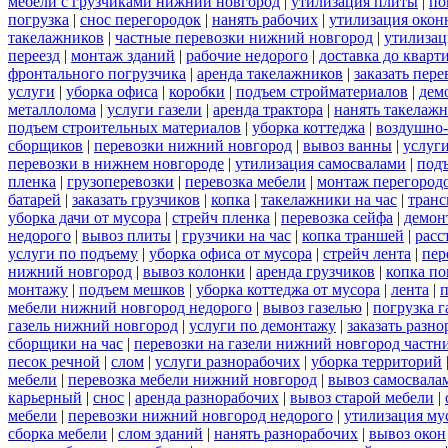
мебели с грузчиками нижний новгород
|
утилизация плиты
|
по
погрузка
|
снос перегородок
|
нанять рабочих
|
утилизация окон
такелажников
|
частные перевозки нижний новгород
|
утилизац
переезд
|
монтаж зданий
|
рабочие недорого
|
доставка до кварт
фронтального погрузчика
|
аренда такелажников
|
заказать пер
услуги
|
уборка офиса
|
коробки
|
подъем стройматериалов
|
дем
металлолома
|
услуги газели
|
аренда трактора
|
нанять такелаж
подъем строительных материалов
|
уборка коттеджа
|
воздушно-
сборщиков
|
перевозки нижний новгород
|
вывоз ванны
|
услуги
перевозки в нижнем новгороде
|
утилизация самосвалами
|
под
пленка
|
грузоперевозки
|
перевозка мебели
|
монтаж перегород
батарей
|
заказать грузчиков
|
копка
|
такелажники на час
|
транс
уборка дачи от мусора
|
стрейч пленка
|
перевозка сейфа
|
демон
недорого
|
вывоз плиты
|
грузчики на час
|
копка траншей
|
расс
услуги по подъему
|
уборка офиса от мусора
|
стрейч лента
|
пер
нижний новгород
|
вывоз колонки
|
аренда грузчиков
|
копка по
монтажу
|
подъем мешков
|
уборка коттеджа от мусора
|
лента
|
п
мебели нижний новгород недорого
|
вывоз газелью
|
погрузка г
газель нижний новгород
|
услуги по демонтажу
|
заказать разн
сборщики на час
|
перевозки на газели нижний новгород частн
песок речной
|
слом
|
услуги разнорабочих
|
уборка территорий
мебели
|
перевозка мебели нижний новгород
|
вывоз самосвала
карьерный
|
снос
|
аренда разнорабочих
|
вывоз старой мебели
|
мебели
|
перевозки нижний новгород недорого
|
утилизация му
сборка мебели
|
слом зданий
|
нанять разнорабочих
|
вывоз окон