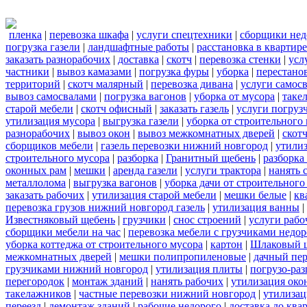
пленка
|
перевозка шкафа
|
услуги спецтехники
|
сборщики нед
погрузка газели
|
ландшафтные работы
|
расстановка в квартире
заказать разнорабочих
|
доставка
|
скотч
|
перевозка стенки
|
усл
частники
|
вывоз камазами
|
погрузка фуры
|
уборка
|
перестанов
территорий
|
скотч малярный
|
перевозка дивана
|
услуги самос
вывоз самосвалами
|
погрузка вагонов
|
уборка от мусора
|
таке
старой мебели
|
скотч офисный
|
заказать газель
|
услуги погруз
утилизация мусора
|
выгрузка газели
|
уборка от строительного
разнорабочих
|
вывоз окон
|
вывоз межкомнатных дверей
|
скот
сборщиков мебели
|
газель перевозки нижний новгород
|
утилиз
строительного мусора
|
разборка
|
Гранитный щебень
|
разборка
оконных рам
|
мешки
|
аренда газели
|
услуги трактора
|
нанять 
металлолома
|
выгрузка вагонов
|
уборка дачи от строительного
заказать рабочих
|
утилизация старой мебели
|
мешки белые
|
кв
перевозка грузов нижний новгород газель
|
утилизация ванны
|
Известняковый щебень
|
грузчики
|
снос строений
|
услуги рабо
сборщики мебели на час
|
перевозка мебели с грузчиками недо
уборка коттеджа от строительного мусора
|
картон
|
Шлаковый 
межкомнатных дверей
|
мешки полипропиленовые
|
дачный пер
грузчиками нижний новгород
|
утилизация плиты
|
погрузо-ра
перегородок
|
монтаж зданий
|
нанять рабочих
|
утилизация око
такелажников
|
частные перевозки нижний новгород
|
утилизац
переезд
|
демонтаж зданий
|
рабочие недорого
|
доставка до ква