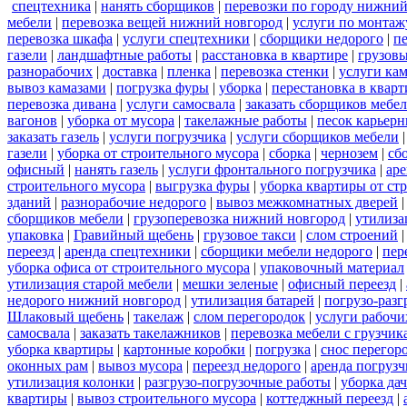
спецтехника
|
нанять сборщиков
|
перевозки по городу нижний
мебели
|
перевозка вещей нижний новгород
|
услуги по монтаж
перевозка шкафа
|
услуги спецтехники
|
сборщики недорого
|
п
газели
|
ландшафтные работы
|
расстановка в квартире
|
грузовы
разнорабочих
|
доставка
|
пленка
|
перевозка стенки
|
услуги кам
вывоз камазами
|
погрузка фуры
|
уборка
|
перестановка в кварт
перевозка дивана
|
услуги самосвала
|
заказать сборщиков мебе
вагонов
|
уборка от мусора
|
такелажные работы
|
песок карьер
заказать газель
|
услуги погрузчика
|
услуги сборщиков мебели
газели
|
уборка от строительного мусора
|
сборка
|
чернозем
|
сб
офисный
|
нанять газель
|
услуги фронтального погрузчика
|
ар
строительного мусора
|
выгрузка фуры
|
уборка квартиры от ст
зданий
|
разнорабочие недорого
|
вывоз межкомнатных дверей
сборщиков мебели
|
грузоперевозка нижний новгород
|
утилиза
упаковка
|
Гравийный щебень
|
грузовое такси
|
слом строений
переезд
|
аренда спецтехники
|
сборщики мебели недорого
|
пер
уборка офиса от строительного мусора
|
упаковочный материал
утилизация старой мебели
|
мешки зеленые
|
офисный переезд
|
недорого нижний новгород
|
утилизация батарей
|
погрузо-разг
Шлаковый щебень
|
такелаж
|
слом перегородок
|
услуги рабочи
самосвала
|
заказать такелажников
|
перевозка мебели с грузчи
уборка квартиры
|
картонные коробки
|
погрузка
|
снос перегор
оконных рам
|
вывоз мусора
|
переезд недорого
|
аренда погрузч
утилизация колонки
|
разгрузо-погрузочные работы
|
уборка да
квартиры
|
вывоз строительного мусора
|
коттеджный переезд
|