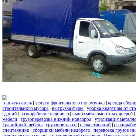
нанять газель
|
услуги фронтального погрузчика
|
аренда сбор
строительного мусора
|
выгрузка фуры
|
уборка квартиры от ст
зданий
|
разнорабочие недорого
|
вывоз межкомнатных дверей
мебели
|
грузоперевозка нижний новгород
|
утилизация металл
Гравийный щебень
|
грузовое такси
|
слом строений
|
разнорабо
спецтехники
|
сборщики мебели недорого
|
перевозка грузов н
строительного мусора
|
упаковочный материал
|
Известняковый