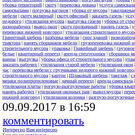
уборка территорий
|
скотч
|
перевозка дивана
|
услуги самосвал
самосвалами
|
погрузка вагонов
|
уборка от мусора
|
такелажные
мебели
|
скотч малярный
|
скотч офисный
|
заказать газель
|
услу
недорого
|
утилизация мусора
|
выгрузка газели
|
уборка от стр
разнорабочих
|
вывоз окон
|
скотч прозрачный
|
нанять газель
|
у
перевозки нижний новгород
|
утилизация строительного мусор
Гранитный щебень
|
разборка мебели
|
снос зданий
|
разнорабоч
трактора
|
нанять сборщиков мебели
|
грузоперевозка нижний н
строительного мусора
|
упаковка
|
Гравийный щебень
|
грузовое
белые
|
квартирный переезд
|
аренда спецтехники
|
сборщики ме
ванны
|
выгрузка
|
уборка офиса от строительного мусора
|
упак
заказать рабочих
|
утилизация старой мебели
|
утилизация окон
час
|
перевозка мебели с грузчиками недорого нижний новгоро
строительного мусора
|
картон
|
Шлаковый щебень
|
такелаж
|
с
мешки полипропиленовые
|
дачный переезд
|
аренда самосвала
утилизация плиты
|
погрузо-разгрузочные работы
|
уборка квар
нанять рабочих
|
утилизация оконных рам
|
вывоз мусора
|
пере
нижний новгород
|
утилизация колонки
|
разгрузо-погрузочные
09.09.2017 в 16:59
комментировать
Интересно
Вам интересно