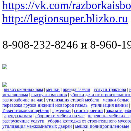
https://vk.com/razborkaisb
http://legionsuper.blizko.ru
8-908-232-8246 и 8-960-1
вывоз оконных рам
|
мешки
|
аренда газели
|
услуги трактора
|
металлолома
|
выгрузка вагонов
|
уборка дачи от строительного
разнорабочие на час
|
утилизация старой мебели
|
мешки белые
перевозка грузов нижний новгород газель
|
утилизация ванны
|
Известняковый щебень
|
грузчики
|
снос строений
|
заказать ра
|
аренда камаза
|
сборщики мебели на час
|
перевозка мебели с 
разгрузочные услуги
|
уборка коттеджа от строительного мусор
утилизация межкомнатных дверей
|
мешки полипропиленовые