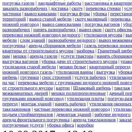
погрузка газели
|
ландшафтные работы
|
расстановка в квартире
заказать разнорабочих
|
доставка
|
скотч
|
перевозка стенки
|
усл
частники
|
вывоз камазами
|
погрузка фуры
|
уборка
|
перестанов
территорий
|
вывоз старой мебели
|
скотч малярный
|
перевозка
нижний новгород
|
вывоз самосвалами
|
погрузка вагонов
|
убор
разнорабочих
|
нанять разнорабочих
|
вывоз окон
|
скотч офисн
перевозки нижний новгород недорого
|
утилизация мусора
|
вы
мебели
|
слом зданий
|
разнорабочие недорого
|
вывоз межкомна
погрузчика
|
аренда сборщиков мебели
|
газель перевозки нижн
квартиры от строительного мусора
|
разборка
|
Гранитный щебе
рам
|
мешки
|
аренда газели
|
услуги трактора
|
нанять сборщико
выгрузка вагонов
|
уборка дачи от строительного мусора
|
упако
утилизация старой мебели
|
мешки белые
|
квартирный переезд
нижний новгород газель
|
утилизация ванны
|
выгрузка
|
уборка
щебень
|
грузчики
|
снос строений
|
услуги рабочих
|
утилизация
на час
|
перевозка мебели с грузчиками недорого нижний новг
от строительного мусора
|
картон
|
Шлаковый щебень
|
такелаж
межкомнатных дверей
|
мешки полипропиленовые
|
дачный пер
грузчиками нижний новгород
|
утилизация плиты
|
погрузо-ра
переезд
|
монтаж зданий
|
нанять рабочих
|
утилизация оконных
такелажников
|
частные перевозки нижний новгород
|
утилизац
подъем стройматериалов
|
демонтаж зданий
|
рабочие недорого
аренда фронтального погрузчика
|
аренда такелажников
|
заказ
погрузочные услуги
|
уборка офиса
|
коробки