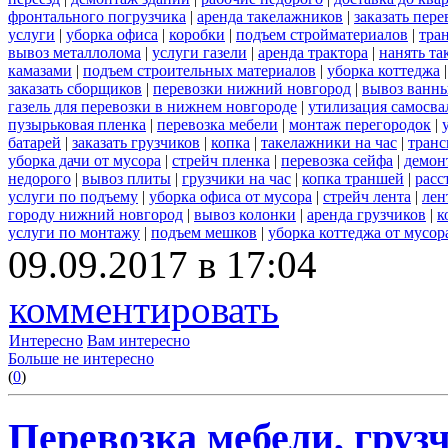
фронтального погрузчика
|
аренда такелажников
|
заказать пер
услуги
|
уборка офиса
|
коробки
|
подъем стройматериалов
|
тра
вывоз металлолома
|
услуги газели
|
аренда трактора
|
нанять т
камазами
|
подъем строительных материалов
|
уборка коттеджа
заказать сборщиков
|
перевозки нижний новгород
|
вывоз ванн
газель для перевозки в нижнем новгороде
|
утилизация самосва
пузырьковая пленка
|
перевозка мебели
|
монтаж перегородок
|
батарей
|
заказать грузчиков
|
копка
|
такелажники на час
|
транс
уборка дачи от мусора
|
стрейч пленка
|
перевозка сейфа
|
демон
недорого
|
вывоз плиты
|
грузчики на час
|
копка траншей
|
расс
услуги по подъему
|
уборка офиса от мусора
|
стрейч лента
|
лен
городу нижний новгород
|
вывоз колонки
|
аренда грузчиков
|
к
услуги по монтажу
|
подъем мешков
|
уборка коттеджа от мусор
09.09.2017 в 17:04
комментировать
Интересно
Вам интересно
Больше не интересно
(
0
)
Перевозка мебели, грузч