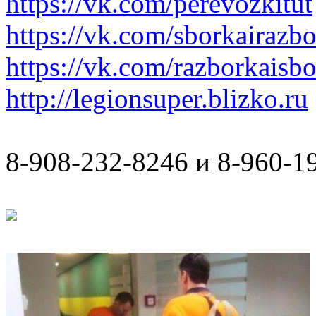
https://vk.com/perevozkitut
https://vk.com/sborkairazb
https://vk.com/razborkaisb
http://legionsuper.blizko.ru
8-908-232-8246 и 8-960-1