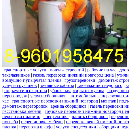
транспортные услуги
|
монтаж строений
|
рабочие на час
|
дост
такелажников
|
газель перевозки нижний новгород цена
|
утили
воздушно-пупырчатая пленка
|
грузоперевозки
|
демонтаж стро
услуги грузчиков
|
земляные работы
|
такелажники недорого
|
з
|
подъем гипсокартона
|
уборка квартиры от мусора
|
воздушно-
перегородок
|
услуги сборщиков
|
автомобильные перевозки ни
час
|
транспортные перевозки нижний новгород
|
монтаж
|
подъ
демонтаж перегородок
|
аренда сборщиков
|
газель перевозки 
расстановка мебели
|
грузовые перевозки нижний новгород це
перевозка пианино
|
спецтехника
|
нанять сборщиков
|
перевозк
погреба
|
перестановка мебели
|
перевозка вещей нижний новг
пленка
|
перевозка шкафа
|
услуги спецтехники
|
сборщики нед