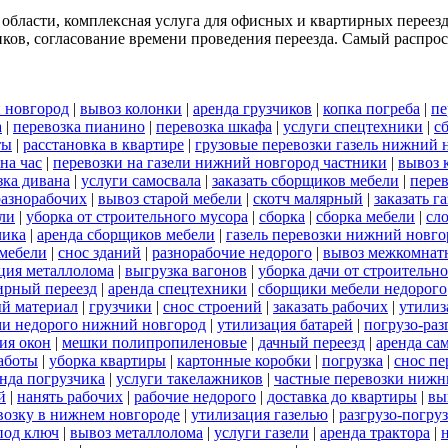
 области, комплексная услуга для офисных и квартирных переез
ков, согласование времени проведения переезда. Самый распрост
 новгород
|
вывоз колонки
|
аренда грузчиков
|
копка погреба
|
пе
а
|
перевозка пианино
|
перевозка шкафа
|
услуги спецтехники
|
с
ты
|
расстановка в квартире
|
грузовые перевозки газель нижний 
на час
|
перевозки на газели нижний новгород частники
|
вывоз 
зка дивана
|
услуги самосвала
|
заказать сборщиков мебели
|
пере
разнорабочих
|
вывоз старой мебели
|
скотч малярный
|
заказать г
ели
|
уборка от строительного мусора
|
сборка
|
сборка мебели
|
сл
чика
|
аренда сборщиков мебели
|
газель перевозки нижний новго
 мебели
|
снос зданий
|
разнорабочие недорого
|
вывоз межкомнат
ция металлолома
|
выгрузка вагонов
|
уборка дачи от строительн
ирный переезд
|
аренда спецтехники
|
сборщики мебели недорого
й материал
|
грузчики
|
снос строений
|
заказать рабочих
|
утилиз
ами недорого нижний новгород
|
утилизация батарей
|
погрузо-раз
ия окон
|
мешки полипропиленовые
|
дачный переезд
|
аренда са
работы
|
уборка квартиры
|
картонные коробки
|
погрузка
|
снос пе
нда погрузчика
|
услуги такелажников
|
частные перевозки нижн
й
|
нанять рабочих
|
рабочие недорого
|
доставка до квартиры
|
вы
евозку в нижнем новгороде
|
утилизация газелью
|
разгрузо-погру
под ключ
|
вывоз металлолома
|
услуги газели
|
аренда трактора
|