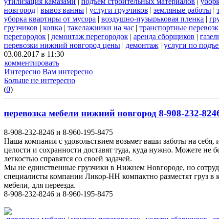
утилизация камазами
|
подъем строительных материалов
|
уборк
новгород
|
вывоз ванны
|
услуги грузчиков
|
земляные работы
|
уборка квартиры от мусора
|
воздушно-пузырьковая пленка
|
гр
грузчиков
|
копка
|
такелажники на час
|
транспортные перевоз
перегородок
|
демонтаж перегородок
|
аренда сборщиков
|
газел
перевозки нижний новгород цены
|
демонтаж
|
услуги по подъ
03.08.2017 в 11:30
комментировать
Интересно
Вам интересно
Больше не интересно
(
0
)
перевозка мебели нижний новгород 8-908-232-8246
8-908-232-8246 и 8-960-195-8475
Наша компания с удовольствием возьмет ваши заботы на себя, 
целости и сохранности доставят туда, куда нужно. Можете не 
легкостью справятся со своей задачей.
Мы не единственные грузчики в Нижнем Новгороде, но сотруд
специалисты компании Ликор-НН компактно разместят груз в к
мебели, для переезда.
8-908-232-8246 и 8-960-195-8475