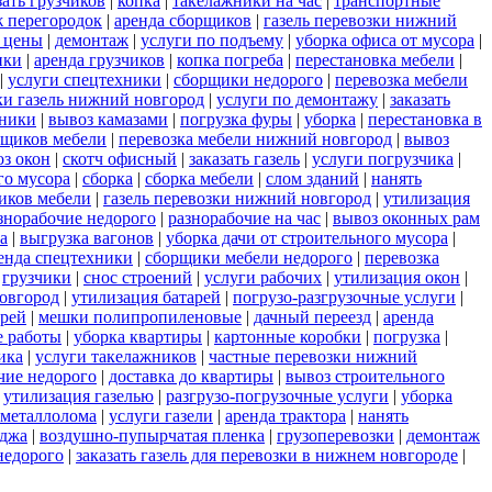
зать грузчиков
|
копка
|
такелажники на час
|
транспортные
 перегородок
|
аренда сборщиков
|
газель перевозки нижний
 цены
|
демонтаж
|
услуги по подъему
|
уборка офиса от мусора
|
нки
|
аренда грузчиков
|
копка погреба
|
перестановка мебели
|
|
услуги спецтехники
|
сборщики недорого
|
перевозка мебели
ки газель нижний новгород
|
услуги по демонтажу
|
заказать
тники
|
вывоз камазами
|
погрузка фуры
|
уборка
|
перестановка в
рщиков мебели
|
перевозка мебели нижний новгород
|
вывоз
з окон
|
скотч офисный
|
заказать газель
|
услуги погрузчика
|
го мусора
|
сборка
|
сборка мебели
|
слом зданий
|
нанять
иков мебели
|
газель перевозки нижний новгород
|
утилизация
знорабочие недорого
|
разнорабочие на час
|
вывоз оконных рам
а
|
выгрузка вагонов
|
уборка дачи от строительного мусора
|
енда спецтехники
|
сборщики мебели недорого
|
перевозка
|
грузчики
|
снос строений
|
услуги рабочих
|
утилизация окон
|
новгород
|
утилизация батарей
|
погрузо-разгрузочные услуги
|
ерей
|
мешки полипропиленовые
|
дачный переезд
|
аренда
е работы
|
уборка квартиры
|
картонные коробки
|
погрузка
|
ика
|
услуги такелажников
|
частные перевозки нижний
чие недорого
|
доставка до квартиры
|
вывоз строительного
|
утилизация газелью
|
разгрузо-погрузочные услуги
|
уборка
 металлолома
|
услуги газели
|
аренда трактора
|
нанять
еджа
|
воздушно-пупырчатая пленка
|
грузоперевозки
|
демонтаж
недорого
|
заказать газель для перевозки в нижнем новгороде
|