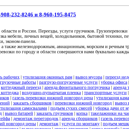
908-232-8246 и 8-960-195-8475
 области и России. Переезды, услуги грузчиков. Грузоперевоз
озка мебели, личных вещей, холодильников, бытовой техники, пе
и, эконом-панели.
, а также железнодорожным, авиационным, морским и речным т
ревозки по городу и области совершаются нами буквально кажд
ь рабочих
|
утилизация оконных рам
|
вывоз мусора
|
переезд нед
огрузочные работы
|
разгрузо-погрузочные услуги
|
уборка офиса
|
коттеджный переезд
|
аренда фронтального погрузчика
|
аренда 
 коттеджа
|
воздушно-пупырчатая пленка
|
транспортные услуги
ников
|
газель перевозки нижний новгород цена
|
утилизация кам
оений
|
заказать сборщиков
|
перевозки нижний новгород
|
вывоз 
утилизация самосвалами
|
подъем сухих смесей
|
уборка дачи от м
д
|
вывоз батарей
|
заказать грузчиков
|
копка
|
такелажники на ча
сейфа
|
демонтаж перегородок
|
аренда сборщиков
|
газель перев
ий новгород цены
|
демонтаж
|
услуги по монтажу
|
подъем мешк
 новгород
|
вывоз колонки
|
аренда грузчиков
|
копка погреба
|
пе