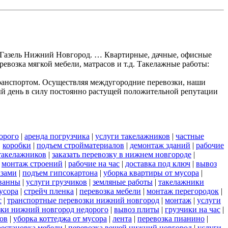
ки Газель Нижний Новгород. … Квартирные, дачные, офисные
ревозка мягкой мебели, матрасов и т.д. Такелажные работы:
ранспортом. Осуществляя междугородние перевозки, наши
ый день в силу постоянно растущей положительной репутации
орого
|
аренда погрузчика
|
услуги такелажников
|
частные
|
коробки
|
подъем стройматериалов
|
демонтаж зданий
|
рабочие
такелажников
|
заказать перевозку в нижнем новгороде
|
|
монтаж строений
|
рабочие на час
|
доставка под ключ
|
вывоз
азами
|
подъем гипсокартона
|
уборка квартиры от мусора
|
ванны
|
услуги грузчиков
|
земляные работы
|
такелажники
усора
|
стрейч пленка
|
перевозка мебели
|
монтаж перегородок
|
с
|
транспортные перевозки нижний новгород
|
монтаж
|
услуги
озки нижний новгород недорого
|
вывоз плиты
|
грузчики на час
|
ов
|
уборка коттеджа от мусора
|
лента
|
перевозка пианино
|
рестановка мебели
|
перевозка вещей нижний новгород
|
услуги