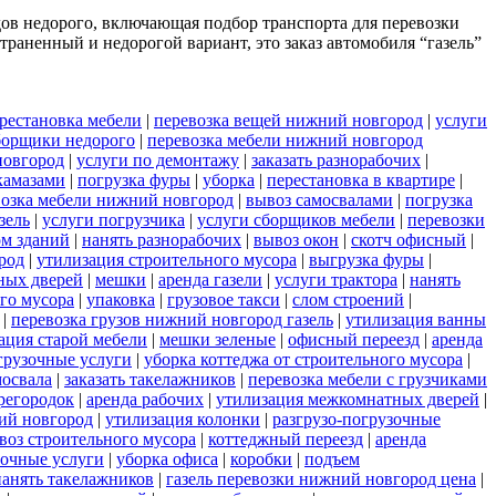
дов недорого, включающая подбор транспорта для перевозки
раненный и недорогой вариант, это заказ автомобиля “газель”
рестановка мебели
|
перевозка вещей нижний новгород
|
услуги
борщики недорого
|
перевозка мебели нижний новгород
новгород
|
услуги по демонтажу
|
заказать разнорабочих
|
камазами
|
погрузка фуры
|
уборка
|
перестановка в квартире
|
возка мебели нижний новгород
|
вывоз самосвалами
|
погрузка
азель
|
услуги погрузчика
|
услуги сборщиков мебели
|
перевозки
ом зданий
|
нанять разнорабочих
|
вывоз окон
|
скотч офисный
|
род
|
утилизация строительного мусора
|
выгрузка фуры
|
ных дверей
|
мешки
|
аренда газели
|
услуги трактора
|
нанять
ого мусора
|
упаковка
|
грузовое такси
|
слом строений
|
|
перевозка грузов нижний новгород газель
|
утилизация ванны
ация старой мебели
|
мешки зеленые
|
офисный переезд
|
аренда
грузочные услуги
|
уборка коттеджа от строительного мусора
|
мосвала
|
заказать такелажников
|
перевозка мебели с грузчиками
регородок
|
аренда рабочих
|
утилизация межкомнатных дверей
|
ий новгород
|
утилизация колонки
|
разгрузо-погрузочные
воз строительного мусора
|
коттеджный переезд
|
аренда
зочные услуги
|
уборка офиса
|
коробки
|
подъем
нанять такелажников
|
газель перевозки нижний новгород цена
|