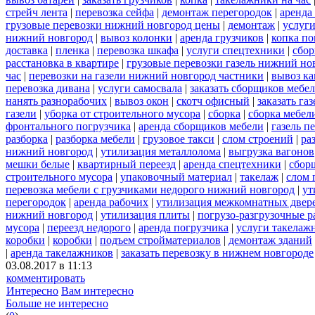
стрейч лента
|
перевозка сейфа
|
демонтаж перегородок
|
аренда
грузовые перевозки нижний новгород цены
|
демонтаж
|
услуги
нижний новгород
|
вывоз колонки
|
аренда грузчиков
|
копка по
доставка
|
пленка
|
перевозка шкафа
|
услуги спецтехники
|
сбор
расстановка в квартире
|
грузовые перевозки газель нижний но
час
|
перевозки на газели нижний новгород частники
|
вывоз к
перевозка дивана
|
услуги самосвала
|
заказать сборщиков мебе
нанять разнорабочих
|
вывоз окон
|
скотч офисный
|
заказать газ
газели
|
уборка от строительного мусора
|
сборка
|
сборка мебел
фронтального погрузчика
|
аренда сборщиков мебели
|
газель п
разборка
|
разборка мебели
|
грузовое такси
|
слом строений
|
ра
нижний новгород
|
утилизация металлолома
|
выгрузка вагонов
мешки белые
|
квартирный переезд
|
аренда спецтехники
|
сбор
строительного мусора
|
упаковочный материал
|
такелаж
|
слом 
перевозка мебели с грузчиками недорого нижний новгород
|
ут
перегородок
|
аренда рабочих
|
утилизация межкомнатных двер
нижний новгород
|
утилизация плиты
|
погрузо-разгрузочные 
мусора
|
переезд недорого
|
аренда погрузчика
|
услуги такелаж
коробки
|
коробки
|
подъем стройматериалов
|
демонтаж зданий
|
аренда такелажников
|
заказать перевозку в нижнем новгороде
03.08.2017 в 11:13
комментировать
Интересно
Вам интересно
Больше не интересно