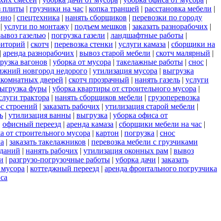
з плиты
|
грузчики на час
|
копка траншей
|
расстановка мебели
|
ино
|
спецтехника
|
нанять сборщиков
|
перевозки по городу
|
услуги по монтажу
|
подъем мешков
|
заказать разнорабочих
|
вывоз газелью
|
погрузка газели
|
ландшафтные работы
|
риторий
|
скотч
|
перевозка стенки
|
услуги камаза
|
сборщики на
|
аренда разнорабочих
|
вывоз старой мебели
|
скотч малярный
|
рузка вагонов
|
уборка от мусора
|
такелажные работы
|
снос
|
ижний новгород недорого
|
утилизация мусора
|
выгрузка
комнатных дверей
|
скотч прозрачный
|
нанять газель
|
услуги
ыгрузка фуры
|
уборка квартиры от строительного мусора
|
слуги трактора
|
нанять сборщиков мебели
|
грузоперевозка
с строений
|
заказать рабочих
|
утилизация старой мебели
|
ь
|
утилизация ванны
|
выгрузка
|
уборка офиса от
|
офисный переезд
|
аренда камаза
|
сборщики мебели на час
|
а от строительного мусора
|
картон
|
погрузка
|
снос
ла
|
заказать такелажников
|
перевозка мебели с грузчиками
зданий
|
нанять рабочих
|
утилизация оконных рам
|
вывоз
и
|
разгрузо-погрузочные работы
|
уборка дачи
|
заказать
 мусора
|
коттеджный переезд
|
аренда фронтального погрузчика
са