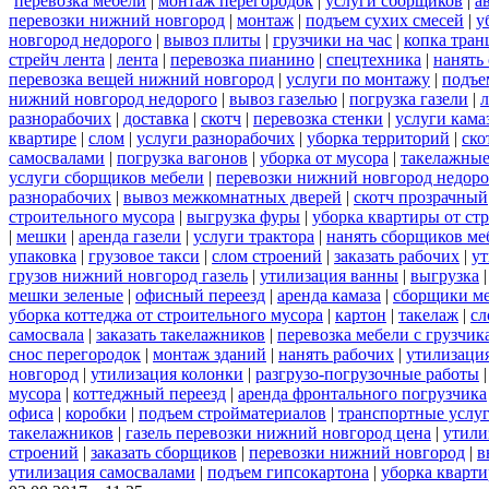
перевозка мебели
|
монтаж перегородок
|
услуги сборщиков
|
а
перевозки нижний новгород
|
монтаж
|
подъем сухих смесей
|
у
новгород недорого
|
вывоз плиты
|
грузчики на час
|
копка тра
стрейч лента
|
лента
|
перевозка пианино
|
спецтехника
|
нанять
перевозка вещей нижний новгород
|
услуги по монтажу
|
подъе
нижний новгород недорого
|
вывоз газелью
|
погрузка газели
|
разнорабочих
|
доставка
|
скотч
|
перевозка стенки
|
услуги кама
квартире
|
слом
|
услуги разнорабочих
|
уборка территорий
|
ско
самосвалами
|
погрузка вагонов
|
уборка от мусора
|
такелажные
услуги сборщиков мебели
|
перевозки нижний новгород недоро
разнорабочих
|
вывоз межкомнатных дверей
|
скотч прозрачный
строительного мусора
|
выгрузка фуры
|
уборка квартиры от ст
|
мешки
|
аренда газели
|
услуги трактора
|
нанять сборщиков ме
упаковка
|
грузовое такси
|
слом строений
|
заказать рабочих
|
ут
грузов нижний новгород газель
|
утилизация ванны
|
выгрузка
мешки зеленые
|
офисный переезд
|
аренда камаза
|
сборщики ме
уборка коттеджа от строительного мусора
|
картон
|
такелаж
|
сл
самосвала
|
заказать такелажников
|
перевозка мебели с грузчи
снос перегородок
|
монтаж зданий
|
нанять рабочих
|
утилизаци
новгород
|
утилизация колонки
|
разгрузо-погрузочные работы
мусора
|
коттеджный переезд
|
аренда фронтального погрузчика
офиса
|
коробки
|
подъем стройматериалов
|
транспортные услу
такелажников
|
газель перевозки нижний новгород цена
|
утили
строений
|
заказать сборщиков
|
перевозки нижний новгород
|
в
утилизация самосвалами
|
подъем гипсокартона
|
уборка кварти