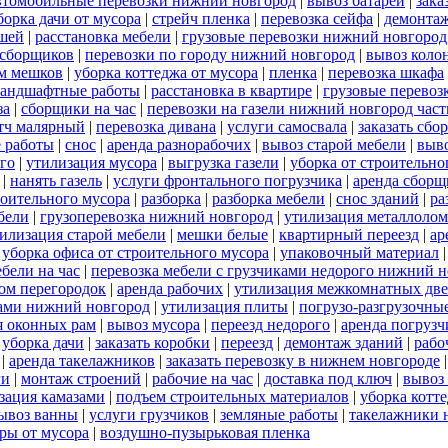
втомобильные перевозки нижний новгород
|
вывоз батарей
|
зака
борка дачи от мусора
|
стрейч пленка
|
перевозка сейфа
|
демонтаж
ншей
|
расстановка мебели
|
грузовые перевозки нижний новгород
 сборщиков
|
перевозки по городу нижний новгород
|
вывоз коло
м мешков
|
уборка коттеджа от мусора
|
пленка
|
перевозка шкафа
ландшафтные работы
|
расстановка в квартире
|
грузовые перевоз
за
|
сборщики на час
|
перевозки на газели нижний новгород час
тч малярный
|
перевозка дивана
|
услуги самосвала
|
заказать сбо
 работы
|
снос
|
аренда разнорабочих
|
вывоз старой мебели
|
выво
го
|
утилизация мусора
|
выгрузка газели
|
уборка от строительно
|
нанять газель
|
услуги фронтального погрузчика
|
аренда сборщ
роительного мусора
|
разборка
|
разборка мебели
|
снос зданий
|
ра
бели
|
грузоперевозка нижний новгород
|
утилизация металлолом
илизация старой мебели
|
мешки белые
|
квартирный переезд
|
ар
|
уборка офиса от строительного мусора
|
упаковочный материал
бели на час
|
перевозка мебели с грузчиками недорого нижний 
ом перегородок
|
аренда рабочих
|
утилизация межкомнатных дв
ками нижний новгород
|
утилизация плиты
|
погрузо-разгрузочны
я оконных рам
|
вывоз мусора
|
переезд недорого
|
аренда погрузч
|
уборка дачи
|
заказать коробки
|
переезд
|
демонтаж зданий
|
рабо
|
аренда такелажников
|
заказать перевозку в нижнем новгороде
ги
|
монтаж строений
|
рабочие на час
|
доставка под ключ
|
вывоз
зация камазами
|
подъем строительных материалов
|
уборка котт
ывоз ванны
|
услуги грузчиков
|
земляные работы
|
такелажники 
ры от мусора
|
воздушно-пузырьковая пленка