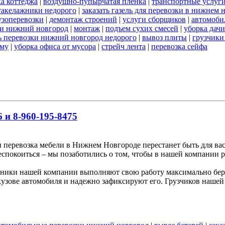
а коттеджа
|
воздушно-пупырчатая пленка
|
транспортные услуг
такелажники недорого
|
заказать газель для перевозки в нижнем 
узоперевозки
|
демонтаж строений
|
услуги сборщиков
|
автомоби
ки нижний новгород
|
монтаж
|
подъем сухих смесей
|
уборка дачи
ь перевозки нижний новгород недорого
|
вывоз плиты
|
грузчики
ему
|
уборка офиса от мусора
|
стрейч лента
|
перевозка сейфа
 и 8-960-195-8475
и перевозка мебели в Нижнем Новгороде перестанет быть для вас
беспокоиться – мы позаботились о том, чтобы в нашей компании р
ники нашей компании выполняют свою работу максимально бере
узове автомобиля и надежно зафиксируют его. Грузчиков нашей 