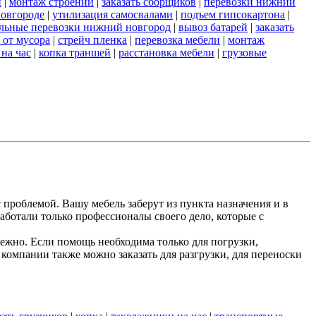
и
|
монтаж строений
|
заказать сборщиков
|
перевозки нижний
новгороде
|
утилизация самосвалами
|
подъем гипсокартона
|
льные перевозки нижний новгород
|
вывоз батарей
|
заказать
 от мусора
|
стрейч пленка
|
перевозка мебели
|
монтаж
 на час
|
копка траншей
|
расстановка мебели
|
грузовые
 проблемой. Вашу мебель заберут из пункта назначения и в
аботали только профессионалы своего дело, которые с
жно. Если помощь необходима только для погрузки,
компании также можно заказать для разгрузки, для переноски