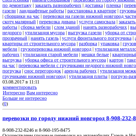
по демонтажу
|
заказать разнорабочих
|
доставка
|
пленка
|
перев
газели
|
ландшафтные работы
|
расстановка в квартире
|
грузовы
|
сборщики на час
|
перевозки на газели нижний новгород част
скотч малярный
|
перевозка дивана
|
услуги самосвала
|
заказат
работы
|
сборка мебели
|
слом зданий
|
нанять разнорабочих
|
вы
недорого
|
утилизация мусора
|
выгрузка газели
|
уборка от стр
прозрачный
|
нанять газель
|
услуги фронтального погрузчика
|
квартиры от строительного мусора
|
разборка
|
упаковка
|
грузов
мебели
|
грузоперевозка нижний новгород
|
утилизация металл
рабочих
|
утилизация старой мебели
|
мешки белые
|
квартирный
выгрузка
|
уборка офиса от строительного мусора
|
картон
|
так
на час
|
перевозка мебели с грузчиками недорого нижний новг
погрузка
|
снос перегородок
|
аренда рабочих
|
утилизация межк
грузчиками нижний новгород
|
утилизация плиты
|
погрузо-ра
03.08.2017 в 11:11
комментировать
Интересно
Вам интересно
Больше не интересно
(
0
)
перевозки по городу нижний новгород 8-908-232-8
8-908-232-8246 и 8-960-195-8475
Осуществляем грузовые перевозки на автомобилях Газель в Н