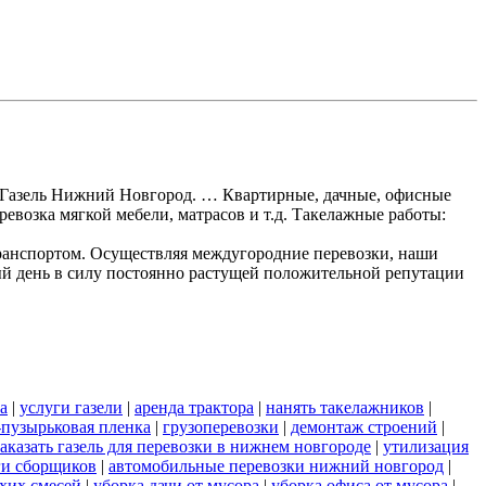
ки Газель Нижний Новгород. … Квартирные, дачные, офисные
ревозка мягкой мебели, матрасов и т.д. Такелажные работы:
ранспортом. Осуществляя междугородние перевозки, наши
ый день в силу постоянно растущей положительной репутации
а
|
услуги газели
|
аренда трактора
|
нанять такелажников
|
пузырьковая пленка
|
грузоперевозки
|
демонтаж строений
|
заказать газель для перевозки в нижнем новгороде
|
утилизация
ги сборщиков
|
автомобильные перевозки нижний новгород
|
хих смесей
|
уборка дачи от мусора
|
уборка офиса от мусора
|