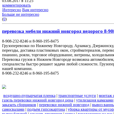
03.08.2017 в 11:25
комментировать
Интересно
Вам интересно
Больше не интересно
(
0
)
перевозка мебели нижний новгород недорого 8-908
8-908-232-8246 и 8-960-195-8475
Грузоперевозки по Нижнему Новгороду, Арзамасу, Дзержинску,
переезды, доставка пластиковых окон, стройматериалов, перев
пианино, рояли, торговое оборудование, витрины, холодильник
Перевозка грузов в Нижнем Новгороде возможна автомобилем
специалисты быстро решают задачи любой сложности. Грузопе
нашей компании.
8-908-232-8246 и 8-960-195-8475
воздушно-пупырчатая пленка
|
транспортные услуги
|
монтаж 
газель перевозки нижний новгород цена
|
утилизация камазами
заказать сборщиков
|
перевозки нижний новгород
|
вывоз ванн
самосвалами
|
подъем гипсокартона
|
уборка квартиры от мусор
вывоз батарей
|
заказать грузчиков
|
копка
|
такелажники на час