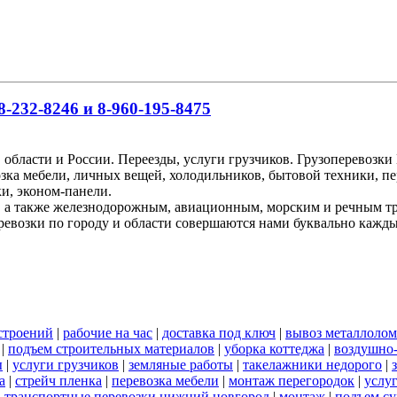
-232-8246 и 8-960-195-8475
 области и России. Переезды, услуги грузчиков. Грузоперевоз
озка мебели, личных вещей, холодильников, бытовой техники, пе
и, эконом-панели.
, а также железнодорожным, авиационным, морским и речным т
ревозки по городу и области совершаются нами буквально кажд
строений
|
рабочие на час
|
доставка под ключ
|
вывоз металлолом
|
подъем строительных материалов
|
уборка коттеджа
|
воздушно-
ы
|
услуги грузчиков
|
земляные работы
|
такелажники недорого
|
а
|
стрейч пленка
|
перевозка мебели
|
монтаж перегородок
|
услу
|
транспортные перевозки нижний новгород
|
монтаж
|
подъем су