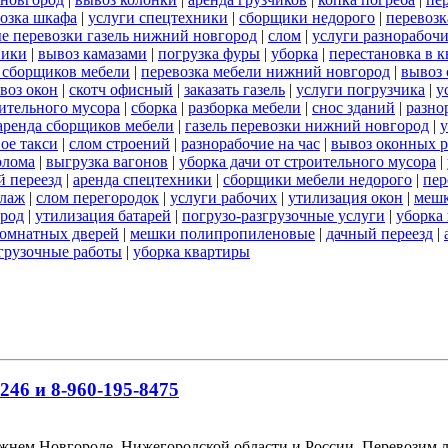
озка шкафа
|
услуги спецтехники
|
сборщики недорого
|
перевозк
е перевозки газель нижний новгород
|
слом
|
услуги разнорабоч
ники
|
вывоз камазами
|
погрузка фуры
|
уборка
|
перестановка в к
ь сборщиков мебели
|
перевозка мебели нижний новгород
|
вывоз 
воз окон
|
скотч офисный
|
заказать газель
|
услуги погрузчика
|
у
оительного мусора
|
сборка
|
разборка мебели
|
снос зданий
|
разно
аренда сборщиков мебели
|
газель перевозки нижний новгород
|
у
ое такси
|
слом строений
|
разнорабочие на час
|
вывоз оконных 
олома
|
выгрузка вагонов
|
уборка дачи от строительного мусора
|
 переезд
|
аренда спецтехники
|
сборщики мебели недорого
|
пер
елаж
|
слом перегородок
|
услуги рабочих
|
утилизация окон
|
мешк
ород
|
утилизация батарей
|
погрузо-разгрузочные услуги
|
уборка 
омнатных дверей
|
мешки полипропиленовые
|
дачный переезд
|
згрузочные работы
|
уборка квартиры
246 и 8-960-195-8475
ижнем Новгороде, Нижегородской области и России. Перевозим 