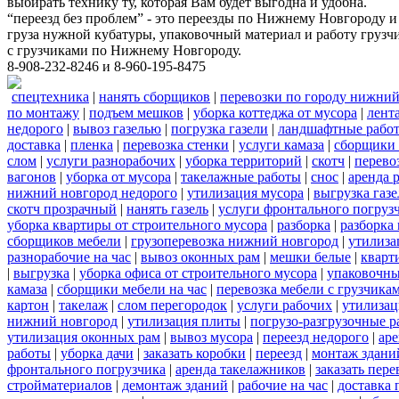
выбирать технику ту, которая Вам будет выгодна и удобна.
“переезд без проблем” - это переезды по Нижнему Новгороду и
груза нужной кубатуры, упаковочный материал и работу грузчи
с грузчиками по Нижнему Новгороду.
8-908-232-8246 и 8-960-195-8475
спецтехника
|
нанять сборщиков
|
перевозки по городу нижний
по монтажу
|
подъем мешков
|
уборка коттеджа от мусора
|
лент
недорого
|
вывоз газелью
|
погрузка газели
|
ландшафтные рабо
доставка
|
пленка
|
перевозка стенки
|
услуги камаза
|
сборщики 
слом
|
услуги разнорабочих
|
уборка территорий
|
скотч
|
перево
вагонов
|
уборка от мусора
|
такелажные работы
|
снос
|
аренда 
нижний новгород недорого
|
утилизация мусора
|
выгрузка газ
скотч прозрачный
|
нанять газель
|
услуги фронтального погруз
уборка квартиры от строительного мусора
|
разборка
|
разборка
сборщиков мебели
|
грузоперевозка нижний новгород
|
утилиза
разнорабочие на час
|
вывоз оконных рам
|
мешки белые
|
кварт
|
выгрузка
|
уборка офиса от строительного мусора
|
упаковочны
камаза
|
сборщики мебели на час
|
перевозка мебели с грузчик
картон
|
такелаж
|
слом перегородок
|
услуги рабочих
|
утилизац
нижний новгород
|
утилизация плиты
|
погрузо-разгрузочные 
утилизация оконных рам
|
вывоз мусора
|
переезд недорого
|
аре
работы
|
уборка дачи
|
заказать коробки
|
переезд
|
монтаж здани
фронтального погрузчика
|
аренда такелажников
|
заказать пер
стройматериалов
|
демонтаж зданий
|
рабочие на час
|
доставка 