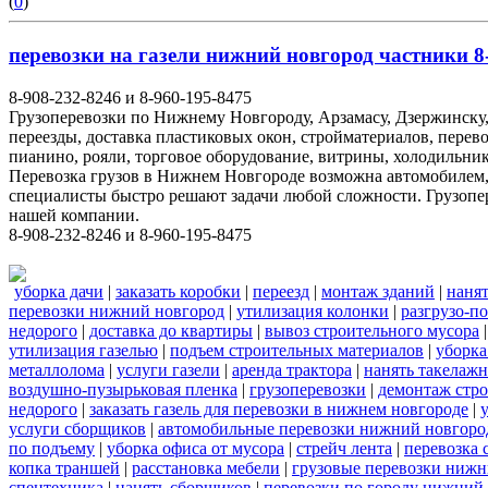
(
0
)
перевозки на газели нижний новгород частники 8-
8-908-232-8246 и 8-960-195-8475
Грузоперевозки по Нижнему Новгороду, Арзамасу, Дзержинску,
переезды, доставка пластиковых окон, стройматериалов, перев
пианино, рояли, торговое оборудование, витрины, холодильник
Перевозка грузов в Нижнем Новгороде возможна автомобилем
специалисты быстро решают задачи любой сложности. Грузопе
нашей компании.
8-908-232-8246 и 8-960-195-8475
уборка дачи
|
заказать коробки
|
переезд
|
монтаж зданий
|
нанят
перевозки нижний новгород
|
утилизация колонки
|
разгрузо-п
недорого
|
доставка до квартиры
|
вывоз строительного мусора
утилизация газелью
|
подъем строительных материалов
|
уборка
металлолома
|
услуги газели
|
аренда трактора
|
нанять такелаж
воздушно-пузырьковая пленка
|
грузоперевозки
|
демонтаж стр
недорого
|
заказать газель для перевозки в нижнем новгороде
|
услуги сборщиков
|
автомобильные перевозки нижний новгоро
по подъему
|
уборка офиса от мусора
|
стрейч лента
|
перевозка 
копка траншей
|
расстановка мебели
|
грузовые перевозки нижн
спецтехника
|
нанять сборщиков
|
перевозки по городу нижний