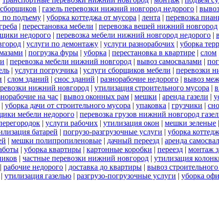
 сборщиков
|
газель перевозки нижний новгород недорого
|
выво
 по подъему
|
уборка коттеджа от мусора
|
лента
|
перевозка пиан
греба
|
перестановка мебели
|
перевозка вещей нижний новгород
щики недорого
|
перевозка мебели нижний новгород недорого
|
вгород
|
услуги по демонтажу
|
услуги разнорабочих
|
уборка тер
амазами
|
погрузка фуры
|
уборка
|
перестановка в квартире
|
слом
ли
|
перевозка мебели нижний новгород
|
вывоз самосвалами
|
пог
ель
|
услуги погрузчика
|
услуги сборщиков мебели
|
перевозки н
и
|
слом зданий
|
снос зданий
|
разнорабочие недорого
|
вывоз меж
еревозки нижний новгород
|
утилизация строительного мусора
|
в
знорабочие на час
|
вывоз оконных рам
|
мешки
|
аренда газели
|
у
|
уборка дачи от строительного мусора
|
упаковка
|
грузчики
|
сно
щики мебели недорого
|
перевозка грузов нижний новгород газел
перегородок
|
услуги рабочих
|
утилизация окон
|
мешки зеленые
илизация батарей
|
погрузо-разгрузочные услуги
|
уборка коттедж
ей
|
мешки полипропиленовые
|
дачный переезд
|
аренда самосва
работы
|
уборка квартиры
|
картонные коробки
|
переезд
|
монтаж 
ников
|
частные перевозки нижний новгород
|
утилизация колонк
|
рабочие недорого
|
доставка до квартиры
|
вывоз строительного
|
утилизация газелью
|
разгрузо-погрузочные услуги
|
уборка офи