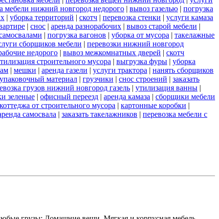
а мебели нижний новгород недорого
|
вывоз газелью
|
погрузка
их
|
уборка территорий
|
скотч
|
перевозка стенки
|
услуги камаза
вартире
|
снос
|
аренда разнорабочих
|
вывоз старой мебели
|
самосвалами
|
погрузка вагонов
|
уборка от мусора
|
такелажные
слуги сборщиков мебели
|
перевозки нижний новгород
рабочие недорого
|
вывоз межкомнатных дверей
|
скотч
тилизация строительного мусора
|
выгрузка фуры
|
уборка
рам
|
мешки
|
аренда газели
|
услуги трактора
|
нанять сборщиков
упаковочный материал
|
грузчики
|
снос строений
|
заказать
евозка грузов нижний новгород газель
|
утилизация ванны
|
и зеленые
|
офисный переезд
|
аренда камаза
|
сборщики мебели
коттеджа от строительного мусора
|
картонные коробки
|
аренда самосвала
|
заказать такелажников
|
перевозка мебели с
любые грузы: Домашние вещи, Мягкая и корпусная мебель,