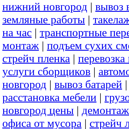
нижний новгород
|
вывоз 
земляные работы
|
такела
на час
|
транспортные пер
монтаж
|
подъем сухих см
стрейч пленка
|
перевозка
услуги сборщиков
|
автом
новгород
|
вывоз батарей
расстановка мебели
|
груз
новгород цены
|
демонтаж
офиса от мусора
|
стрейч 