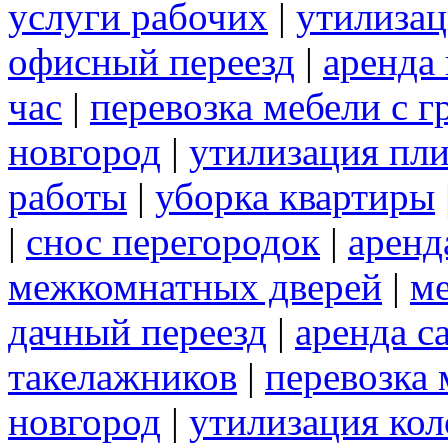
услуги рабочих
|
утилизац
офисный переезд
|
аренда 
час
|
перевозка мебели с 
новгород
|
утилизация пл
работы
|
уборка квартиры
|
снос перегородок
|
аренд
межкомнатных дверей
|
м
дачный переезд
|
аренда с
такелажников
|
перевозка
новгород
|
утилизация ко