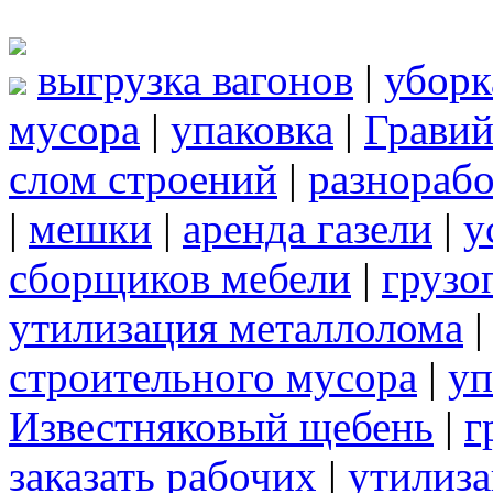
выгрузка вагонов
|
уборк
мусора
|
упаковка
|
Грави
слом строений
|
разнорабо
|
мешки
|
аренда газели
|
у
сборщиков мебели
|
грузо
утилизация металлолома
строительного мусора
|
уп
Известняковый щебень
|
г
заказать рабочих
|
утилиза