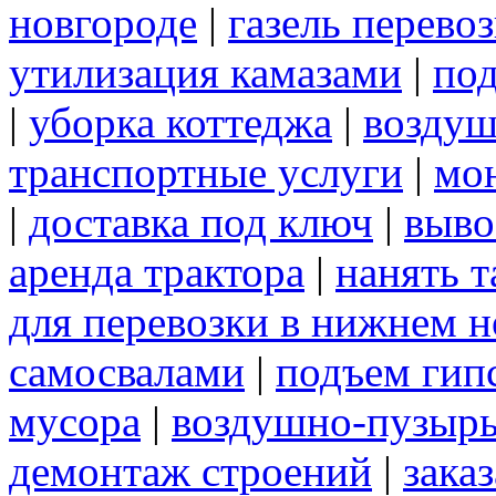
новгороде
|
газель перево
утилизация камазами
|
под
|
уборка коттеджа
|
воздуш
транспортные услуги
|
мо
|
доставка под ключ
|
выво
аренда трактора
|
нанять 
для перевозки в нижнем н
самосвалами
|
подъем гип
мусора
|
воздушно-пузырь
демонтаж строений
|
зака