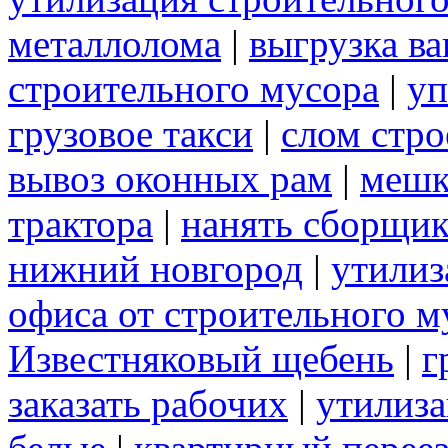
металлолома
|
выгрузка ва
строительного мусора
|
уп
грузовое такси
|
слом стр
вывоз оконных рам
|
меш
трактора
|
нанять сборщик
нижний новгород
|
утилиз
офиса от строительного м
Известняковый щебень
|
г
заказать рабочих
|
утилиза