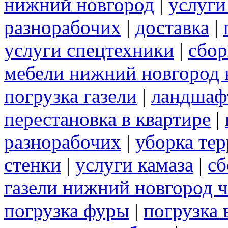
нижний новгород
|
услуги
разнорабочих
|
доставка
|
услуги спецтехники
|
сбор
мебели нижний новгород 
погрузка газели
|
ландшаф
перестановка в квартире
|
разнорабочих
|
уборка те
стенки
|
услуги камаза
|
сб
газели нижний новгород 
погрузка фуры
|
погрузка 