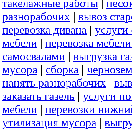
такелажные работы
|
песо
разнорабочих
|
вывоз ста
перевозка дивана
|
услуги
мебели
|
перевозка мебел
самосвалами
|
выгрузка га
мусора
|
сборка
|
чернозе
нанять разнорабочих
|
выв
заказать газель
|
услуги по
мебели
|
перевозки нижни
утилизация мусора
|
выгр