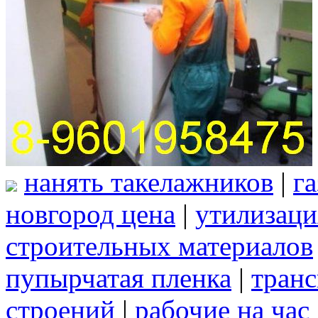
нанять такелажников
|
г
новгород цена
|
утилизаци
строительных материалов
пупырчатая пленка
|
транс
строений
|
рабочие на час