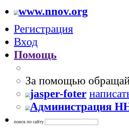
www.nnov.org
Регистрация
Вход
Помощь
За помощью обращай
jasper-foter
написат
Администрация Н
поиск по сайту