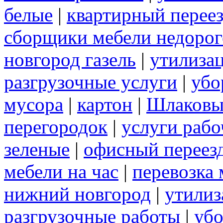
белые
|
квартирный перее
сборщики мебели недорог
новгород газель
|
утилиза
разгрузочные услуги
|
убо
мусора
|
картон
|
Шлаковы
перегородок
|
услуги раб
зеленые
|
офисный переез
мебели на час
|
перевозка 
нижний новгород
|
утилиз
разгрузочные работы
|
убо