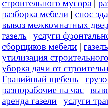
строительного мусора
|
ра
разборка мебели
|
снос зд
вывоз межкомнатных две
газель
|
услуги фронтальн
сборщиков мебели
|
газел
утилизация строительног
уборка дачи от строитель
Гравийный щебень
|
грузо
разнорабочие на час
|
выв
аренда газели
|
услуги тра