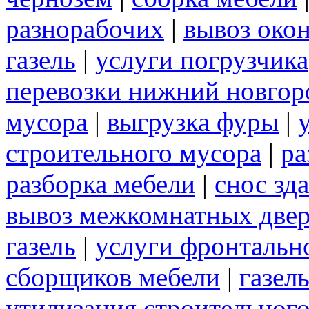
разнорабочих
|
вывоз око
газель
|
услуги погрузчика
перевозки нижний новгор
мусора
|
выгрузка фуры
|
строительного мусора
|
ра
разборка мебели
|
снос зд
вывоз межкомнатных две
газель
|
услуги фронтальн
сборщиков мебели
|
газел
утилизация строительног