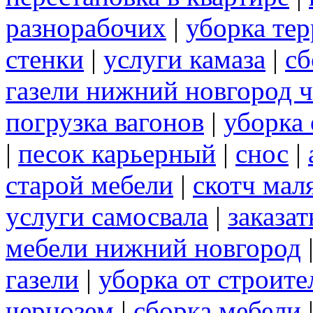
разнорабочих
|
уборка те
стенки
|
услуги камаза
|
сб
газели нижний новгород 
погрузка вагонов
|
уборка 
|
песок карьерный
|
снос
|
старой мебели
|
скотч мал
услуги самосвала
|
заказа
мебели нижний новгород
газели
|
уборка от строите
чернозем
|
сборка мебели