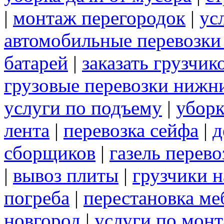
|
монтаж перегородок
|
ус
автомобильные перевозки
батарей
|
заказать грузчик
грузовые перевозки нижн
услуги по подъему
|
уборк
лента
|
перевозка сейфа
|
д
сборщиков
|
газель перев
|
вывоз плиты
|
грузчики н
погреба
|
перестановка ме
новгород
|
услуги по мон