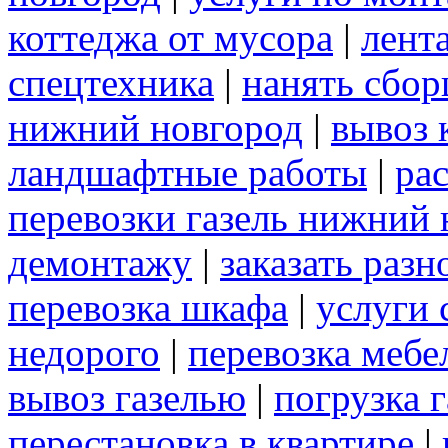
коттеджа от мусора
|
лент
спецтехника
|
нанять сбо
нижний новгород
|
вывоз 
ландшафтные работы
|
рас
перевозки газель нижний 
демонтажу
|
заказать раз
перевозка шкафа
|
услуги 
недорого
|
перевозка мебе
вывоз газелью
|
погрузка г
перестановка в квартире
|