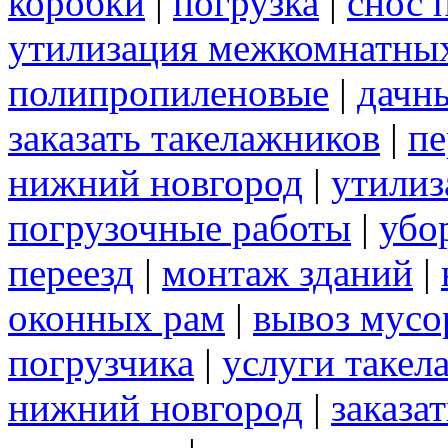
коробки
|
погрузка
|
снос 
утилизация межкомнатны
полипропиленовые
|
дачн
заказать такелажников
|
пе
нижний новгород
|
утилиз
погрузочные работы
|
убо
переезд
|
монтаж зданий
|
оконных рам
|
вывоз мусо
погрузчика
|
услуги такел
нижний новгород
|
заказа