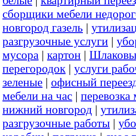
белые
|
квартирный перее
сборщики мебели недорог
новгород газель
|
утилизац
разгрузочные услуги
|
убо
мусора
|
картон
|
Шлаковы
перегородок
|
услуги раб
зеленые
|
офисный переез
мебели на час
|
перевозка 
нижний новгород
|
утилиз
разгрузочные работы
|
убо