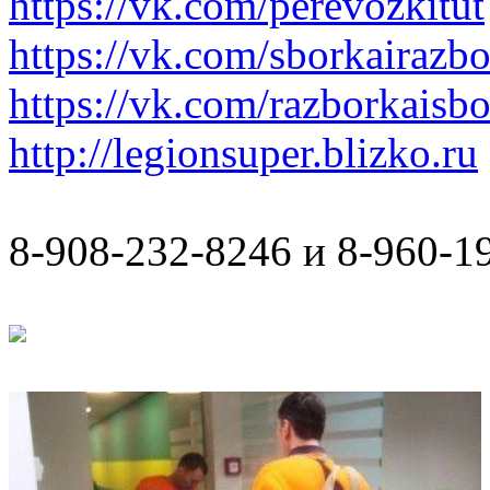
https://vk.com/perevozkitut
https://vk.com/sborkairazb
https://vk.com/razborkaisb
http://legionsuper.blizko.ru
8-908-232-8246 и 8-960-1