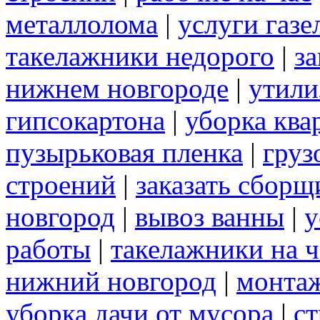
металлолома
|
услуги газе
такелажники недорого
|
за
нижнем новгороде
|
утили
гипсокартона
|
уборка ква
пузырьковая пленка
|
груз
строений
|
заказать сборщ
новгород
|
вывоз ванны
|
у
работы
|
такелажники на ч
нижний новгород
|
монта
уборка дачи от мусора
|
ст