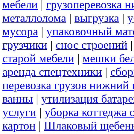
мебели
|
грузоперевозка 
металлолома
|
выгрузка
|
у
мусора
|
упаковочный мат
грузчики
|
снос строений
старой мебели
|
мешки бе
аренда спецтехники
|
сбор
перевозка грузов нижний 
ванны
|
утилизация батаре
услуги
|
уборка коттеджа 
картон
|
Шлаковый щебен