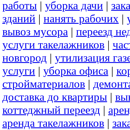
работы
|
уборка дачи
|
зак
зданий
|
нанять рабочих
|
вывоз мусора
|
переезд не
услуги такелажников
|
час
новгород
|
утилизация газ
услуги
|
уборка офиса
|
ко
стройматериалов
|
демонт
доставка до квартиры
|
вы
коттеджный переезд
|
арен
аренда такелажников
|
зак