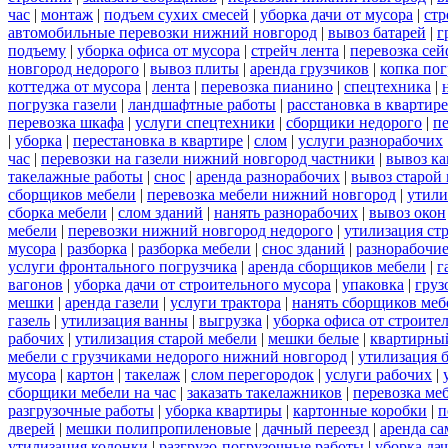
час
|
монтаж
|
подъем сухих смесей
|
уборка дачи от мусора
|
стр
автомобильные перевозки нижний новгород
|
вывоз батарей
|
г
подъему
|
уборка офиса от мусора
|
стрейч лента
|
перевозка сей
новгород недорого
|
вывоз плиты
|
аренда грузчиков
|
копка пог
коттеджа от мусора
|
лента
|
перевозка пианино
|
спецтехника
|
погрузка газели
|
ландшафтные работы
|
расстановка в квартире
перевозка шкафа
|
услуги спецтехники
|
сборщики недорого
|
п
|
уборка
|
перестановка в квартире
|
слом
|
услуги разнорабочих
час
|
перевозки на газели нижний новгород частники
|
вывоз к
такелажные работы
|
снос
|
аренда разнорабочих
|
вывоз старой
сборщиков мебели
|
перевозка мебели нижний новгород
|
утили
сборка мебели
|
слом зданий
|
нанять разнорабочих
|
вывоз окон
мебели
|
перевозки нижний новгород недорого
|
утилизация ст
мусора
|
разборка
|
разборка мебели
|
снос зданий
|
разнорабочие
услуги фронтального погрузчика
|
аренда сборщиков мебели
|
г
вагонов
|
уборка дачи от строительного мусора
|
упаковка
|
груз
мешки
|
аренда газели
|
услуги трактора
|
нанять сборщиков меб
газель
|
утилизация ванны
|
выгрузка
|
уборка офиса от строите
рабочих
|
утилизация старой мебели
|
мешки белые
|
квартирный
мебели с грузчиками недорого нижний новгород
|
утилизация 
мусора
|
картон
|
такелаж
|
слом перегородок
|
услуги рабочих
|
сборщики мебели на час
|
заказать такелажников
|
перевозка ме
разгрузочные работы
|
уборка квартиры
|
картонные коробки
|
п
дверей
|
мешки полипропиленовые
|
дачный переезд
|
аренда са
утилизация колонки
|
разгрузо-погрузочные работы
|
уборка да