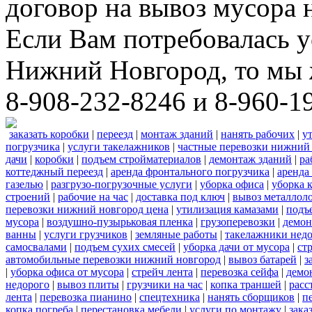
договор на вывоз мусора 
Если Вам потребовалась у
Нижний Новгород, то мы 
8-908-232-8246 и 8-960-1
заказать коробки
|
переезд
|
монтаж зданий
|
нанять рабочих
|
у
погрузчика
|
услуги такелажников
|
частные перевозки нижний
дачи
|
коробки
|
подъем стройматериалов
|
демонтаж зданий
|
ра
коттеджный переезд
|
аренда фронтального погрузчика
|
аренда
газелью
|
разгрузо-погрузочные услуги
|
уборка офиса
|
уборка 
строений
|
рабочие на час
|
доставка под ключ
|
вывоз металлол
перевозки нижний новгород цена
|
утилизация камазами
|
подъ
мусора
|
воздушно-пузырьковая пленка
|
грузоперевозки
|
демон
ванны
|
услуги грузчиков
|
земляные работы
|
такелажники нед
самосвалами
|
подъем сухих смесей
|
уборка дачи от мусора
|
ст
автомобильные перевозки нижний новгород
|
вывоз батарей
|
з
|
уборка офиса от мусора
|
стрейч лента
|
перевозка сейфа
|
демо
недорого
|
вывоз плиты
|
грузчики на час
|
копка траншей
|
расс
лента
|
перевозка пианино
|
спецтехника
|
нанять сборщиков
|
п
копка погреба
|
перестановка мебели
|
услуги по монтажу
|
зака