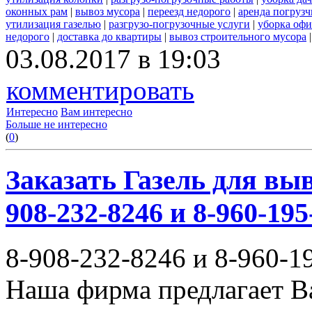
оконных рам
|
вывоз мусора
|
переезд недорого
|
аренда погрузч
утилизация газелью
|
разгрузо-погрузочные услуги
|
уборка офи
недорого
|
доставка до квартиры
|
вывоз строительного мусора
03.08.2017 в 19:03
комментировать
Интересно
Вам интересно
Больше не интересно
(
0
)
Заказать Газель для выв
908-232-8246 и 8-960-195
8-908-232-8246 и 8-960-1
Наша фирма предлагает В