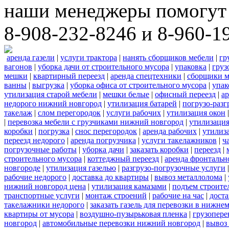
наши менеджеры помогут 
8-908-232-8246 и 8-960-1
аренда газели
|
услуги трактора
|
нанять сборщиков мебели
|
гр
вагонов
|
уборка дачи от строительного мусора
|
упаковка
|
груз
мешки
|
квартирный переезд
|
аренда спецтехники
|
сборщики м
ванны
|
выгрузка
|
уборка офиса от строительного мусора
|
упак
утилизация старой мебели
|
мешки белые
|
офисный переезд
|
ар
недорого нижний новгород
|
утилизация батарей
|
погрузо-разг
такелаж
|
слом перегородок
|
услуги рабочих
|
утилизация окон
|
перевозка мебели с грузчиками нижний новгород
|
утилизаци
коробки
|
погрузка
|
снос перегородок
|
аренда рабочих
|
утилиз
переезд недорого
|
аренда погрузчика
|
услуги такелажников
|
ч
погрузочные работы
|
уборка дачи
|
заказать коробки
|
переезд
|
строительного мусора
|
коттеджный переезд
|
аренда фронтальн
новгороде
|
утилизация газелью
|
разгрузо-погрузочные услуги
рабочие недорого
|
доставка до квартиры
|
вывоз металлолома
|
нижний новгород цена
|
утилизация камазами
|
подъем строите
транспортные услуги
|
монтаж строений
|
рабочие на час
|
доста
такелажники недорого
|
заказать газель для перевозки в нижне
квартиры от мусора
|
воздушно-пузырьковая пленка
|
грузопере
новгород
|
автомобильные перевозки нижний новгород
|
вывоз