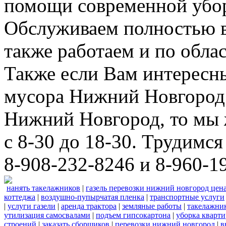
помощи современной убор
Обслуживаем полностью в
также работаем и по облас
Также если Вам интересны
мусора Нижний Новгород 
Нижний Новгород, то мы 
с 8-30 до 18-30. Трудимс
8-908-232-8246 и 8-960-1
нанять такелажников
|
газель перевозки нижний новгород цен
коттеджа
|
воздушно-пупырчатая пленка
|
транспортные услуги
|
услуги газели
|
аренда трактора
|
земляные работы
|
такелажни
утилизация самосвалами
|
подъем гипсокартона
|
уборка кварти
строений
|
заказать сборщиков
|
перевозки нижний новгород
|
в