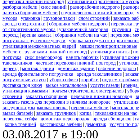
перевозки нижний новгород
|
утилизация строительного мусор
разборка мебели
|
снос зданий
|
разнорабочие недорого
|
разнор
нанять сборщиков мебели
|
грузоперевозка нижний новгород
|
мусора
|
упаковка
|
грузовое такси
|
слом строений
|
заказать ра
аренда спецтехники
|
сборщики мебели недорого
|
перевозка гр
от строительного мусора
|
упаковочный материал
|
грузчики
|
с
переезд
|
аренда камаза
|
сборщики мебели на час
|
перевозка ме
погрузо-разгрузочные услуги
|
уборка коттеджа от строительно
утилизация межкомнатных дверей
|
мешки полипропиленовые
мебели с грузчиками нижний новгород
|
утилизация плиты
|
по
погрузка
|
снос перегородок
|
нанять рабочих
|
утилизация окон
такелажников
|
частные перевозки нижний новгород
|
утилизац
переезд
|
монтаж зданий
|
демонтаж зданий
|
рабочие недорого
аренда фронтального погрузчика
|
аренда такелажников
|
заказ
погрузочные услуги
|
уборка офиса
|
коробки
|
подъем строймат
доставка под ключ
|
вывоз металлолома
|
услуги газели
|
аренда
утилизация камазами
|
подъем строительных материалов
|
уборк
строений
|
заказать сборщиков
|
перевозки нижний новгород
|
в
заказать газель для перевозки в нижнем новгороде
|
утилизация
воздушно-пузырьковая пленка
|
перевозка мебели
|
монтаж пере
вывоз батарей
|
заказать грузчиков
|
копка
|
такелажники на час
перевозка сейфа
|
демонтаж перегородок
|
аренда сборщиков
|
г
|
копка траншей
|
расстановка мебели
|
демонтаж
|
услуги по по
03.08.2017 в 19:00