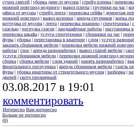
сухих смесей
|
уборка дачи от мусора
|
стрейч пленка
|
перевозк
нижний новгород недорого
|
вывоз плиты
|
грузчики на час
|
ко
офиса от мусора
|
стрейч лента
|
перевозка сейфа
|
демонтаж пер
нижний новгород
|
вывоз колонки
|
аренда грузчиков
|
копка по
коттеджа от мусора
|
лента
|
перевозка пианино
|
спецтехника
|
газелью
|
погрузка газели
|
ландшафтные работы
|
расстановка в
перевозка шкафа
|
услуги спецтехники
|
сборщики на час
|
пере
фуры
|
уборка
|
перестановка в квартире
|
слом
|
услуги разнора
заказать сборщиков мебели
|
перевозка мебели нижний новгоро
работы
|
снос
|
аренда разнорабочих
|
вывоз старой мебели
|
ско
услуги сборщиков мебели
|
перевозки нижний новгород недоро
сборка
|
сборка мебели
|
слом зданий
|
нанять разнорабочих
|
вы
фронтального погрузчика
|
аренда сборщиков мебели
|
газель п
фуры
|
уборка квартиры от строительного мусора
|
разборка
|
ра
дверей
|
скотч прозрачный
03.08.2017 в 19:01
комментировать
Интересно
Вам интересно
Больше не интересно
(
0
)