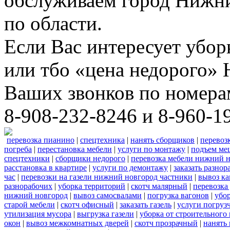
обслуживаем город Нижни
по области.
Если Вас интересует убо
или тбо «цена недорого»
Ваших звонков по номера
8-908-232-8246 и 8-960-1
перевозка пианино
|
спецтехника
|
нанять сборщиков
|
перевоз
погреба
|
перестановка мебели
|
услуги по монтажу
|
подъем ме
спецтехники
|
сборщики недорого
|
перевозка мебели нижний н
расстановка в квартире
|
услуги по демонтажу
|
заказать разнор
час
|
перевозки на газели нижний новгород частники
|
вывоз к
разнорабочих
|
уборка территорий
|
скотч малярный
|
перевозка
нижний новгород
|
вывоз самосвалами
|
погрузка вагонов
|
убор
старой мебели
|
скотч офисный
|
заказать газель
|
услуги погруз
утилизация мусора
|
выгрузка газели
|
уборка от строительного
окон
|
вывоз межкомнатных дверей
|
скотч прозрачный
|
нанять 