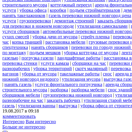
строительного мусора
|
коттеджный переезд
|
аренда фронтальн
услуги
|
уборка офиса
|
коробки
|
подъем стройматериалов
|
дем
нанять такелажников
|
газель перевозки нижний новгород цена
услуги
|
грузоперевозки
|
демонтаж строений
|
заказать сборщи
для перевозки в нижнем новгороде
|
утилизация самосвалами
|
услуги сборщиков
|
автомобильные перевозки нижний новгоро
сухих смесей
|
уборка дачи от мусора
|
стрейч пленка
|
перевозк
час
|
копка траншей
|
расстановка мебели
|
грузовые перевозки
спецтехника
|
нанять сборщиков
|
перевозки по городу нижний
по монтажу
|
подъем мешков
|
уборка коттеджа от мусора
|
лент
газелью
|
погрузка газели
|
ландшафтные работы
|
расстановка в
перевозка стенки
|
услуги камаза
|
сборщики на час
|
перевозки 
разнорабочих
|
уборка территорий
|
скотч малярный
|
перевозка
вагонов
|
уборка от мусора
|
такелажные работы
|
снос
|
аренда 
нижний новгород недорого
|
утилизация мусора
|
выгрузка газ
|
нанять газель
|
услуги фронтального погрузчика
|
аренда сбор
строительного мусора
|
разборка
|
разборка мебели
|
снос здани
сборщиков мебели
|
грузоперевозка нижний новгород
|
утилиза
разнорабочие на час
|
заказать рабочих
|
утилизация старой меб
газель
|
утилизация ванны
|
выгрузка
|
уборка офиса от строите
19.08.2017 в 09:18
комментировать
Интересно
Вам интересно
Больше не интересно