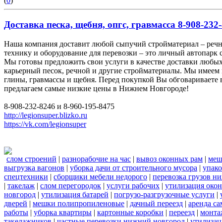
(
0
)
Доставка песка, щебня, опгс, гравмасса 8-908-232-
Наша компания доставит любой сыпучий стройматериал – реч
технику и оборудование для перевозки – это личный автопарк 
Мы готовы предложить свои услуги в качестве доставки любых
карьерный песок, речной и другие стройматериалы. Мы имеем 
глины, гравмассы и щебня. Перед покупкой Вы обговариваете в
предлагаем самые низкие цены в Нижнем Новгороде!
8-908-232-8246 и 8-960-195-8475
http://legionsuper.blizko.ru
https://vk.com/legionsuper
слом строений
|
разнорабочие на час
|
вывоз оконных рам
|
меш
выгрузка вагонов
|
уборка дачи от строительного мусора
|
упако
спецтехники
|
сборщики мебели недорого
|
перевозка грузов н
|
такелаж
|
слом перегородок
|
услуги рабочих
|
утилизация окон
новгород
|
утилизация батарей
|
погрузо-разгрузочные услуги
|
дверей
|
мешки полипропиленовые
|
дачный переезд
|
аренда са
работы
|
уборка квартиры
|
картонные коробки
|
переезд
|
монта
такелажников
|
частные перевозки нижний новгород
|
утилизац