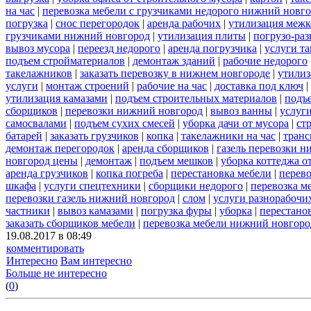
на час
|
перевозка мебели с грузчиками недорого нижний новг
погрузка
|
снос перегородок
|
аренда рабочих
|
утилизация межк
грузчиками нижний новгород
|
утилизация плиты
|
погрузо-ра
вывоз мусора
|
переезд недорого
|
аренда погрузчика
|
услуги т
подъем стройматериалов
|
демонтаж зданий
|
рабочие недорого
такелажников
|
заказать перевозку в нижнем новгороде
|
утилиз
услуги
|
монтаж строений
|
рабочие на час
|
доставка под ключ
|
утилизация камазами
|
подъем строительных материалов
|
подъ
сборщиков
|
перевозки нижний новгород
|
вывоз ванны
|
услуги
самосвалами
|
подъем сухих смесей
|
уборка дачи от мусора
|
ст
батарей
|
заказать грузчиков
|
копка
|
такелажники на час
|
транс
демонтаж перегородок
|
аренда сборщиков
|
газель перевозки 
новгород цены
|
демонтаж
|
подъем мешков
|
уборка коттеджа о
аренда грузчиков
|
копка погреба
|
перестановка мебели
|
перев
шкафа
|
услуги спецтехники
|
сборщики недорого
|
перевозка м
перевозки газель нижний новгород
|
слом
|
услуги разнорабочи
частники
|
вывоз камазами
|
погрузка фуры
|
уборка
|
перестанов
заказать сборщиков мебели
|
перевозка мебели нижний новгоро
19.08.2017 в 08:49
комментировать
Интересно
Вам интересно
Больше не интересно
(
0
)