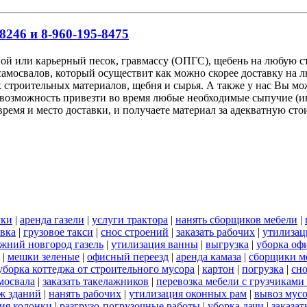
8246 и 8-960-195-8475
ной или карьерный песок, гравмассу (ОПГС), щебень на любую
самосвалов, который осуществит как можно скорее доставку на 
 строительных материалов, щебня и сырья. А также у нас Вы мо
возможность привезти во время любые необходимые сыпучие (ин
ремя и место доставки, и получаете материал за адекватную ст
ки
|
аренда газели
|
услуги трактора
|
нанять сборщиков мебели
|
вка
|
грузовое такси
|
снос строений
|
заказать рабочих
|
утилизац
ижний новгород газель
|
утилизация ванны
|
выгрузка
|
уборка оф
|
мешки зеленые
|
офисный переезд
|
аренда камаза
|
сборщики ме
уборка коттеджа от строительного мусора
|
картон
|
погрузка
|
сно
мосвала
|
заказать такелажников
|
перевозка мебели с грузчикам
ж зданий
|
нанять рабочих
|
утилизация оконных рам
|
вывоз мус
ия колонки
|
разгрузо-погрузочные работы
|
уборка дачи
|
заказат