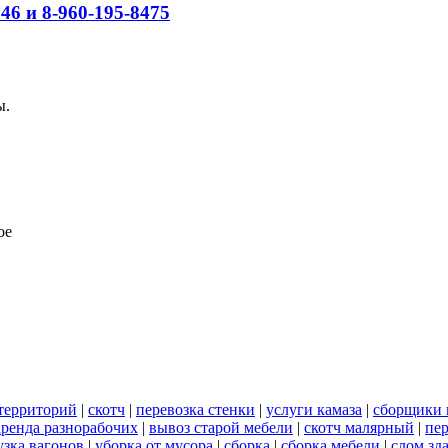
46 и 8-960-195-8475
ы.
ое
территорий
|
скотч
|
перевозка стенки
|
услуги камаза
|
сборщики 
аренда разнорабочих
|
вывоз старой мебели
|
скотч малярный
|
пер
узка вагонов
|
уборка от мусора
|
сборка
|
сборка мебели
|
слом зд