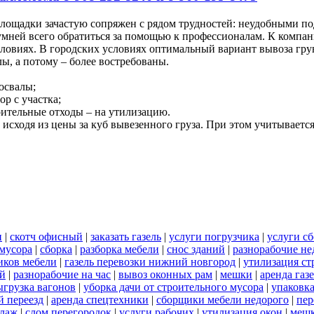
площадки зачастую сопряжен с рядом трудностей: неудобными п
мней всего обратиться за помощью к профессионалам. К компан
словиях. В городских условиях оптимальный вариант вывоза гр
ы, а потому – более востребованы.
освалы;
ор с участка;
роительные отходы – на утилизацию.
исходя из цены за куб вывезенного груза. При этом учитывается
н
|
скотч офисный
|
заказать газель
|
услуги погрузчика
|
услуги с
 мусора
|
сборка
|
разборка мебели
|
снос зданий
|
разнорабочие не
иков мебели
|
газель перевозки нижний новгород
|
утилизация ст
ий
|
разнорабочие на час
|
вывоз оконных рам
|
мешки
|
аренда газ
ыгрузка вагонов
|
уборка дачи от строительного мусора
|
упаковк
 переезд
|
аренда спецтехники
|
сборщики мебели недорого
|
пер
елаж
|
слом перегородок
|
услуги рабочих
|
утилизация окон
|
мешк