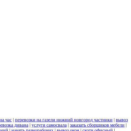
на час
|
перевозки на газели нижний новгород частники
|
вывоз
евозка дивана
|
услуги самосвала
|
заказать сборщиков мебели
|
аний
|
нанять разнорабочих
|
вывоз окон
|
скотч офисный
|