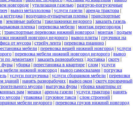
нем новгороде
|
утилизация газелью
|
разгрузо-погрузочные
ключ
|
вывоз металлолома
|
услуги газели
|
аренда трактора
|
а коттеджа
|
воздушно-пупырчатая пленка
|
транспортные
ов
|
земляные работы
|
такелажники недорого
|
заказать газель
ырьковая пленка
|
перевозка мебели
|
монтаж перегородок
|
с
|
транспортные перевозки нижний новгород
|
монтаж
|
подъем
возки нижний новгород недорого
|
вывоз плиты
|
грузчики на
фиса от мусора
|
стрейч лента
|
перевозка пианино
|
рестановка мебели
|
перевозка вещей нижний новгород
|
услуги
орого
|
перевозка мебели нижний новгород недорого
|
вывоз
ги по демонтажу
|
заказать разнорабочих
|
доставка
|
скотч
|
а фуры
|
уборка
|
перестановка в квартире
|
слом
|
услуги
ка мебели нижний новгород
|
вывоз самосвалами
|
погрузка
зель
|
услуги погрузчика
|
услуги сборщиков мебели
|
перевозки
ом зданий
|
нанять разнорабочих
|
вывоз окон
|
скотч прозрачный
троительного мусора
|
выгрузка фуры
|
уборка квартиры от
оконных рам
|
мешки
|
аренда газели
|
услуги трактора
|
нанять
ого мусора
|
упаковка
|
грузовое такси
|
слом строений
|
орщики мебели недорого
|
перевозка грузов нижний новгород