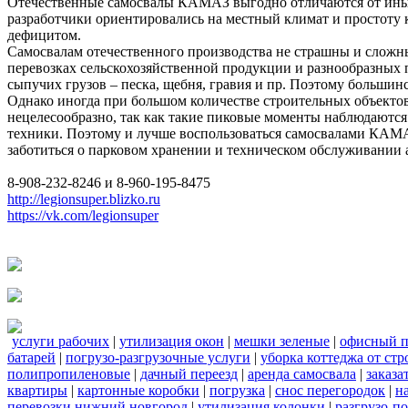
Отечественные самосвалы КАМАЗ выгодно отличаются от иных
разработчики ориентировались на местный климат и простоту 
дефицитом.
Самосвалам отечественного производства не страшны и сложные
перевозках сельскохозяйственной продукции и разнообразных
сыпучих грузов – песка, щебня, гравия и пр. Поэтому больши
Однако иногда при большом количестве строительных объектов 
нецелесообразно, так как такие пиковые моменты наблюдаютс
техники. Поэтому и лучше воспользоваться самосвалами КАМАЗ
заботиться о парковом хранении и техническом обслуживании 
8-908-232-8246 и 8-960-195-8475
http://legionsuper.blizko.ru
https://vk.com/legionsuper
услуги рабочих
|
утилизация окон
|
мешки зеленые
|
офисный п
батарей
|
погрузо-разгрузочные услуги
|
уборка коттеджа от ст
полипропиленовые
|
дачный переезд
|
аренда самосвала
|
заказа
квартиры
|
картонные коробки
|
погрузка
|
снос перегородок
|
н
перевозки нижний новгород
|
утилизация колонки
|
разгрузо-п