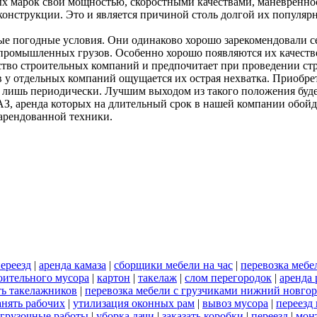
 марок свой мощностью, скоростными качествами, маневреннос
конструкции. Это и является причиной столь долгой их популяр
 погодные условия. Они одинаково хорошо зарекомендовали себя
 промышленных грузов. Особенно хорошо появляются их качеств
нство строительных компаний и предпочитает при проведении ст
у отдельных компаний ощущается их острая нехватка. Приобрета
я лишь периодически. Лучшим выходом из такого положения буд
, аренда которых на длительный срок в нашей компании обойдет
арендованной техники.
ереезд
|
аренда камаза
|
сборщики мебели на час
|
перевозка мебе
роительного мусора
|
картон
|
такелаж
|
слом перегородок
|
аренда 
ть такелажников
|
перевозка мебели с грузчиками нижний новго
анять рабочих
|
утилизация оконных рам
|
вывоз мусора
|
переезд
огрузочные работы
|
уборка дачи
|
заказать коробки
|
переезд
|
мон