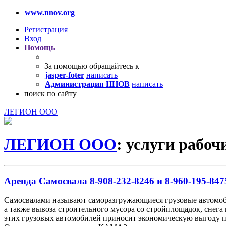
www.nnov.org
Регистрация
Вход
Помощь
За помощью обращайтесь к
jasper-foter
написать
Администрация ННОВ
написать
поиск по сайту
ЛЕГИОН ООО
ЛЕГИОН ООО
: услуги рабоч
Аренда Самосвала 8-908-232-8246 и 8-960-195-847
Самосвалами называют саморазгружающиеся грузовые автомобил
а также вывоза строительного мусора со стройплощадок, снега 
этих грузовых автомобилей приносит экономическую выгоду при