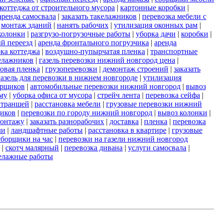
коттеджа от строительного мусора
|
картонные коробки
|
аренда самосвала
|
заказать такелажников
|
перевозка мебели с
|
монтаж зданий
|
нанять рабочих
|
утилизация оконных рам
|
колонки
|
разгрузо-погрузочные работы
|
уборка дачи
|
коробки
|
й переезд
|
аренда фронтального погрузчика
|
аренда
ка коттеджа
|
воздушно-пупырчатая пленка
|
транспортные
елажников
|
газель перевозки нижний новгород цена
|
овая пленка
|
грузоперевозки
|
демонтаж строений
|
заказать
 газель для перевозки в нижнем новгороде
|
утилизация
орщиков
|
автомобильные перевозки нижний новгород
|
вывоз
му
|
уборка офиса от мусора
|
стрейч лента
|
перевозка сейфа
|
 траншей
|
расстановка мебели
|
грузовые перевозки нижний
щиков
|
перевозки по городу нижний новгород
|
вывоз колонки
|
монтажу
|
заказать разнорабочих
|
доставка
|
пленка
|
перевозка
ли
|
ландшафтные работы
|
расстановка в квартире
|
грузовые
сборщики на час
|
перевозки на газели нижний новгород
|
скотч малярный
|
перевозка дивана
|
услуги самосвала
|
елажные работы