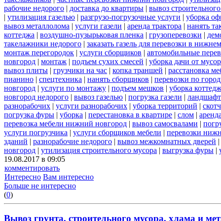
рабочие недорого
|
доставка до квартиры
|
вывоз строительного
|
утилизация газелью
|
разгрузо-погрузочные услуги
|
уборка оф
вывоз металлолома
|
услуги газели
|
аренда трактора
|
нанять т
коттеджа
|
воздушно-пузырьковая пленка
|
грузоперевозки
|
дем
такелажники недорого
|
заказать газель для перевозки в нижне
монтаж перегородок
|
услуги сборщиков
|
автомобильные пере
новгород
|
монтаж
|
подъем сухих смесей
|
уборка дачи от мусор
вывоз плиты
|
грузчики на час
|
копка траншей
|
расстановка ме
пианино
|
спецтехника
|
нанять сборщиков
|
перевозки по горо
новгород
|
услуги по монтажу
|
подъем мешков
|
уборка коттедж
новгород недорого
|
вывоз газелью
|
погрузка газели
|
ландшафт
разнорабочих
|
услуги разнорабочих
|
уборка территорий
|
скотч
погрузка фуры
|
уборка
|
перестановка в квартире
|
слом
|
аренд
перевозка мебели нижний новгород
|
вывоз самосвалами
|
погр
услуги погрузчика
|
услуги сборщиков мебели
|
перевозки нижн
зданий
|
разнорабочие недорого
|
вывоз межкомнатных дверей
новгород
|
утилизация строительного мусора
|
выгрузка фуры
|
19.08.2017 в 09:05
комментировать
Интересно
Вам интересно
Больше не интересно
(
0
)
Вывоз грунта, строительного мусора, хлама и мет