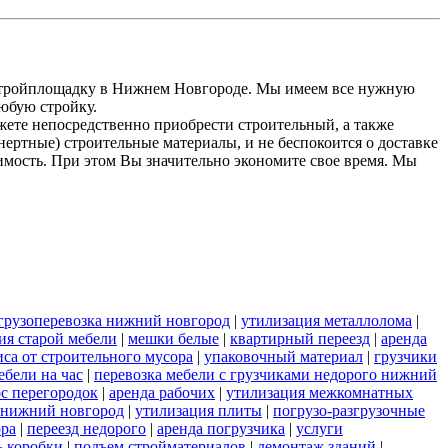
 стройплощадку в Нижнем Новгороде. Мы имеем все нужную
любую стройку.
жете непосредственно приобрести строительный, а также
ертные) строительные материалы, и не беспокоится о доставке
оимость. При этом Вы значительно экономите свое время. Мы
грузоперевозка нижний новгород
|
утилизация металлолома
|
ия старой мебели
|
мешки белые
|
квартирный переезд
|
аренда
иса от строительного мусора
|
упаковочный материал
|
грузчики
бели на час
|
перевозка мебели с грузчиками недорого нижний
с перегородок
|
аренда рабочих
|
утилизация межкомнатных
и нижний новгород
|
утилизация плиты
|
погрузо-разгрузочные
ора
|
переезд недорого
|
аренда погрузчика
|
услуги
ь коробки
|
подъем стройматериалов
|
демонтаж зданий
|