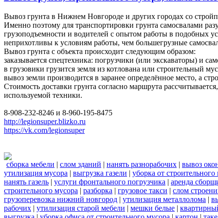
Вывоз грунта в Нижнем Новгороде и других городах со строй
Именно поэтому для транспортировки грунта самосвалами разу
грузоподъемности и водителей с опытом работы в подобных у
неприхотливы к условиям работы, чем большегрузные самосвал
Вывоз грунта с объекта происходит следующим образом:
заказывается спецтехника: погрузчики (или экскаваторы) и сам
в грузовики грузится земля из котлована или строительный мус
вывоз земли производится в заранее определённое место, а ст
Стоимость доставки грунта согласно маршрута рассчитывается, 
используемой техники.
8-908-232-8246 и 8-960-195-8475
http://legionsuper.blizko.ru
https://vk.com/legionsuper
сборка мебели
|
слом зданий
|
нанять разнорабочих
|
вывоз око
утилизация мусора
|
выгрузка газели
|
уборка от строительного
нанять газель
|
услуги фронтального погрузчика
|
аренда сборщ
строительного мусора
|
разборка
|
грузовое такси
|
слом строен
грузоперевозка нижний новгород
|
утилизация металлолома
|
в
рабочих
|
утилизация старой мебели
|
мешки белые
|
квартирный
выгрузка
|
уборка офиса от строительного мусора
|
картон
|
так