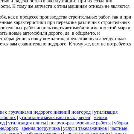
тью и надежностью в эксплуатации. При их создании
ности. К тому же запчасти к этим машинам отнюдь не являются
, как в процессе производства строительных работ, так и при
енные характеристики при перевозке различных строительных
роительных работ использовать автомобили именно этой марки.
ть новые автомобили дорого, да, в общем-то, и
ет обращение в нашу компанию, предлагающую аренду такой
ся вам сравнительно недорого. К тому же, вам не потребуется
ли с грузчиками недорого нижний новгород
|
утилизация
рабочих
|
утилизация межкомнатных дверей
|
мешки
род
|
утилизация плиты
|
погрузо-разгрузочные работы
|
уборка
 недорого
|
аренда погрузчика
|
услуги такелажников
|
частные
таж зданий
|
рабочие недорого
|
доставка до квартиры
|
вывоз