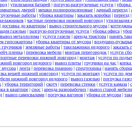
ород
|
утилизация батарей
|
погрузо-разгрузочные услуги
|
уборка 
омнатных дверей
|
мешки полипропиленовые
|
дачный переезд
|
згрузочные работы
|
уборка квартиры
|
заказать коробки
|
переезд
акелажников
|
частные перевозки нижний новгород
|
утилизация 
|
доставка до квартиры
|
вывоз строительного мусора
|
коттеджны
ация газелью
|
разгрузо-погрузочные услуги
|
уборка офиса
|
убор
вывоз металлолома
|
услуги газели
|
аренда трактора
|
нанять так
ем гипсокартона
|
уборка квартиры от мусора
|
воздушно-пузырьк
 грузчиков
|
земляные работы
|
такелажники недорого
|
заказать
рейч пленка
|
перевозка мебели
|
монтаж перегородок
|
услуги сб
портные перевозки нижний новгород
|
монтаж
|
услуги по подъе
нижний новгород недорого
|
вывоз плиты
|
грузчики на час
|
копка
т мусора
|
лента
|
перевозка пианино
|
спецтехника
|
нанять сбор
озка вещей нижний новгород
|
услуги по монтажу
|
услуги по де
ебели нижний новгород недорого
|
вывоз газелью
|
погрузка газе
х
|
уборка территорий
|
скотч
|
перевозка стенки
|
услуги камаза
|
ка в квартире
|
снос
|
аренда разнорабочих
|
вывоз старой мебели
д
|
вывоз самосвалами
|
погрузка вагонов
|
уборка от мусора
|
так