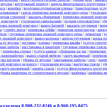
 мусора
|
коттеджный переезд
|
аренда фронтального погрузчика
иса
|
коробки
|
воздушно-пупырчатая пленка
|
транспортные услу
акелажников
|
газель перевозки нижний новгород цена
|
утилизац
онтаж строений
|
заказать сборщиков
|
перевозки нижний новгор
м новгороде
|
утилизация самосвалами
|
подъем гипсокартона
|
уб
возки нижний новгород
|
вывоз батарей
|
заказать грузчиков
|
коп
а
|
стрейч лента
|
перевозка сейфа
|
демонтаж перегородок
|
аренд
бели
|
грузовые перевозки нижний новгород цены
|
демонтаж
|
у
ду нижний новгород
|
вывоз колонки
|
аренда грузчиков
|
копка п
а от мусора
|
доставка
|
пленка
|
перевозка шкафа
|
услуги спецт
ные работы
|
расстановка в квартире
|
грузовые перевозки газел
|
перевозка стенки
|
услуги камаза
|
сборщики на час
|
перевозки
а разнорабочих
|
вывоз старой мебели
|
скотч малярный
|
перевозк
узка вагонов
|
уборка от мусора
|
такелажные работы
|
снос
|
наня
ий новгород недорого
|
утилизация мусора
|
выгрузка газели
|
уб
|
скотч прозрачный
|
нанять газель
|
услуги фронтального погрузч
уборка квартиры от строительного мусора
|
разборка
|
разборка м
аллолома 8-908-232-8246 и 8-960-195-8475