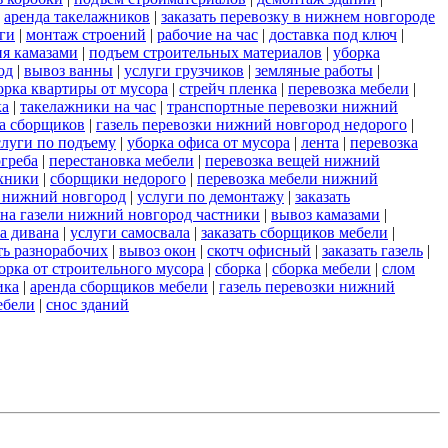
|
аренда такелажников
|
заказать перевозку в нижнем новгороде
ги
|
монтаж строений
|
рабочие на час
|
доставка под ключ
|
ия камазами
|
подъем строительных материалов
|
уборка
од
|
вывоз ванны
|
услуги грузчиков
|
земляные работы
|
орка квартиры от мусора
|
стрейч пленка
|
перевозка мебели
|
ка
|
такелажники на час
|
транспортные перевозки нижний
а сборщиков
|
газель перевозки нижний новгород недорого
|
слуги по подъему
|
уборка офиса от мусора
|
лента
|
перевозка
огреба
|
перестановка мебели
|
перевозка вещей нижний
ехники
|
сборщики недорого
|
перевозка мебели нижний
ь нижний новгород
|
услуги по демонтажу
|
заказать
 на газели нижний новгород частники
|
вывоз камазами
|
а дивана
|
услуги самосвала
|
заказать сборщиков мебели
|
ть разнорабочих
|
вывоз окон
|
скотч офисный
|
заказать газель
|
орка от строительного мусора
|
сборка
|
сборка мебели
|
слом
ика
|
аренда сборщиков мебели
|
газель перевозки нижний
ебели
|
снос зданий