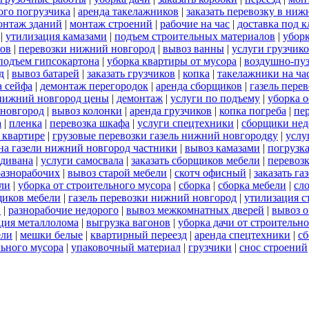
ого погрузчика
|
аренда такелажников
|
заказать перевозку в ниж
онтаж зданий
|
монтаж строений
|
рабочие на час
|
доставка под 
|
утилизация камазами
|
подъем строительных материалов
|
уборк
ков
|
перевозки нижний новгород
|
вывоз ванны
|
услуги грузчик
подъем гипсокартона
|
уборка квартиры от мусора
|
воздушно-пуз
д
|
вывоз батарей
|
заказать грузчиков
|
копка
|
такелажники на ча
а сейфа
|
демонтаж перегородок
|
аренда сборщиков
|
газель пере
 нижний новгород цены
|
демонтаж
|
услуги по подъему
|
уборка о
 новгород
|
вывоз колонки
|
аренда грузчиков
|
копка погреба
|
пе
а
|
пленка
|
перевозка шкафа
|
услуги спецтехники
|
сборщики нед
 квартире
|
грузовые перевозки газель нижний новгородgy
|
услу
на газели нижний новгород частники
|
вывоз камазами
|
погрузк
 дивана
|
услуги самосвала
|
заказать сборщиков мебели
|
перевоз
разнорабочих
|
вывоз старой мебели
|
скотч офисный
|
заказать га
ели
|
уборка от строительного мусора
|
сборка
|
сборка мебели
|
сл
щиков мебели
|
газель перевозки нижний новгород
|
утилизация с
й
|
разнорабочие недорого
|
вывоз межкомнатных дверей
|
вывоз 
ция металлолома
|
выгрузка вагонов
|
уборка дачи от строительн
ели
|
мешки белые
|
квартирный переезд
|
аренда спецтехники
|
сб
льного мусора
|
упаковочный материал
|
грузчики
|
снос строений