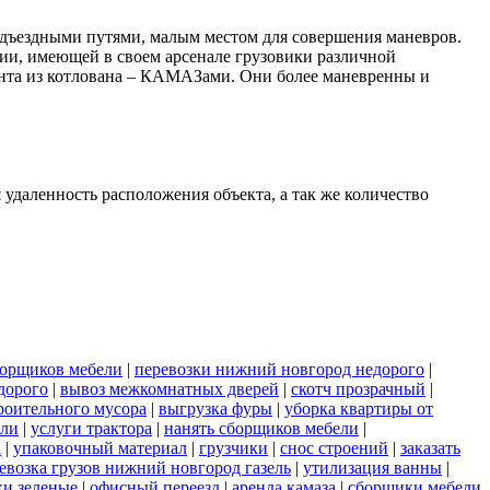
одъездными путями, малым местом для совершения маневров.
ии, имеющей в своем арсенале грузовики различной
унта из котлована – КАМАЗами. Они более маневренны и
 удаленность расположения объекта, а так же количество
борщиков мебели
|
перевозки нижний новгород недорого
|
дорого
|
вывоз межкомнатных дверей
|
скотч прозрачный
|
роительного мусора
|
выгрузка фуры
|
уборка квартиры от
ели
|
услуги трактора
|
нанять сборщиков мебели
|
а
|
упаковочный материал
|
грузчики
|
снос строений
|
заказать
евозка грузов нижний новгород газель
|
утилизация ванны
|
и зеленые
|
офисный переезд
|
аренда камаза
|
сборщики мебели