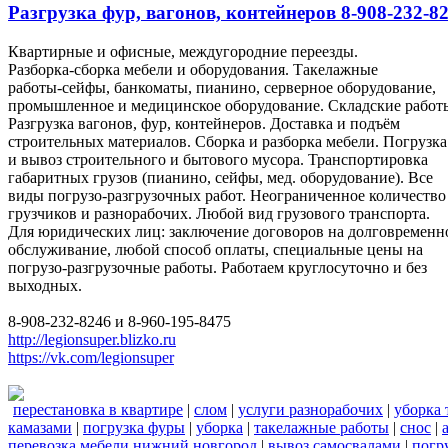
Разгрузка фур, вагонов, контейнеров 8-908-232-82
Квартирные и офисные, междугородние переезды.
Разборка-сборка мебели и оборудования. Такелажные
работы-сейфы, банкоматы, пианино, серверное оборудование,
промышленное и медицинское оборудование. Складские работ
Разгрузка вагонов, фур, контейнеров. Доставка и подъём
строительных материалов. Сборка и разборка мебели. Погрузка
и вывоз строительного и бытового мусора. Транспортировка
габаритных грузов (пианино, сейфы, мед. оборудование). Все
виды погрузо-разгрузочных работ. Неограниченное количество
грузчиков и разнорабочих. Любой вид грузового транспорта.
Для юридических лиц: заключение договоров на долговременн
обслуживание, любой способ оплаты, специальные цены на
погрузо-разгрузочные работы. Работаем круглосуточно и без
выходных.
8-908-232-8246 и 8-960-195-8475
http://legionsuper.blizko.ru
https://vk.com/legionsuper
перестановка в квартире
|
слом
|
услуги разнорабочих
|
уборка 
камазами
|
погрузка фуры
|
уборка
|
такелажные работы
|
снос
|
перевозка мебели нижний новгород
|
вывоз самосвалами
|
погр