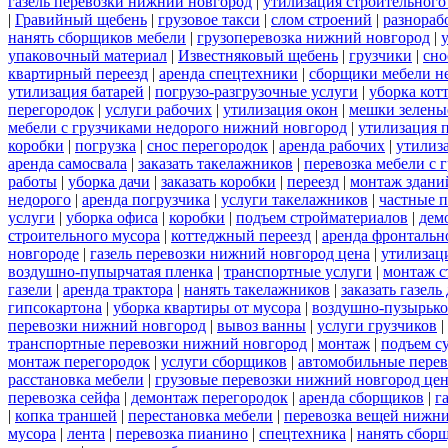
газель перевозки нижний новгород
|
утилизация строительного
|
Гравийный щебень
|
грузовое такси
|
слом строений
|
разнораб
нанять сборщиков мебели
|
грузоперевозка нижний новгород
|
упаковочный материал
|
Известняковый щебень
|
грузчики
|
сно
квартирный переезд
|
аренда спецтехники
|
сборщики мебели н
утилизация батарей
|
погрузо-разгрузочные услуги
|
уборка кот
перегородок
|
услуги рабочих
|
утилизация окон
|
мешки зелены
мебели с грузчиками недорого нижний новгород
|
утилизация 
коробки
|
погрузка
|
снос перегородок
|
аренда рабочих
|
утилиз
аренда самосвала
|
заказать такелажников
|
перевозка мебели с
работы
|
уборка дачи
|
заказать коробки
|
переезд
|
монтаж здани
недорого
|
аренда погрузчика
|
услуги такелажников
|
частные 
услуги
|
уборка офиса
|
коробки
|
подъем стройматериалов
|
дем
строительного мусора
|
коттеджный переезд
|
аренда фронтальн
новгороде
|
газель перевозки нижний новгород цена
|
утилизац
воздушно-пупырчатая пленка
|
транспортные услуги
|
монтаж с
газели
|
аренда трактора
|
нанять такелажников
|
заказать газел
гипсокартона
|
уборка квартиры от мусора
|
воздушно-пузырько
перевозки нижний новгород
|
вывоз ванны
|
услуги грузчиков
|
транспортные перевозки нижний новгород
|
монтаж
|
подъем с
монтаж перегородок
|
услуги сборщиков
|
автомобильные пере
расстановка мебели
|
грузовые перевозки нижний новгород це
перевозка сейфа
|
демонтаж перегородок
|
аренда сборщиков
|
г
|
копка траншей
|
перестановка мебели
|
перевозка вещей нижн
мусора
|
лента
|
перевозка пианино
|
спецтехника
|
нанять сбор