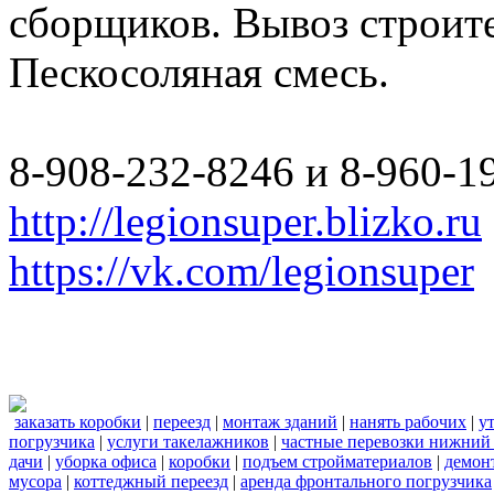
сборщиков. Вывоз строите
Пескосоляная смесь.
8-908-232-8246 и 8-960-1
http://legionsuper.blizko.ru
https://vk.com/legionsuper
заказать коробки
|
переезд
|
монтаж зданий
|
нанять рабочих
|
у
погрузчика
|
услуги такелажников
|
частные перевозки нижний
дачи
|
уборка офиса
|
коробки
|
подъем стройматериалов
|
демон
мусора
|
коттеджный переезд
|
аренда фронтального погрузчика