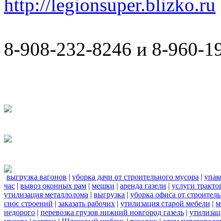
http://legionsuper.blizko.ru
8-908-232-8246 и 8-960-1
выгрузка вагонов
|
уборка дачи от строительного мусора
|
упак
час
|
вывоз оконных рам
|
мешки
|
аренда газели
|
услуги тракто
утилизация металлолома
|
выгрузка
|
уборка офиса от строител
снос строений
|
заказать рабочих
|
утилизация старой мебели
|
м
недорого
|
перевозка грузов нижний новгород газель
|
утилизац