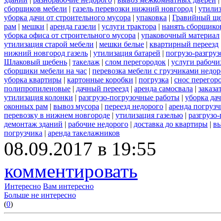
сборщиков мебели
|
газель перевозки нижний новгород
|
утилиз
уборка дачи от строительного мусора
|
упаковка
|
Гравийный ще
рам
|
мешки
|
аренда газели
|
услуги трактора
|
нанять сборщико
уборка офиса от строительного мусора
|
упаковочный материал
утилизация старой мебели
|
мешки белые
|
квартирный переезд
нижний новгород газель
|
утилизация батарей
|
погрузо-разгру
Шлаковый щебень
|
такелаж
|
слом перегородок
|
услуги рабочи
сборщики мебели на час
|
перевозка мебели с грузчиками недо
уборка квартиры
|
картонные коробки
|
погрузка
|
снос перегор
полипропиленовые
|
дачный переезд
|
аренда самосвала
|
заказа
утилизация колонки
|
разгрузо-погрузочные работы
|
уборка да
оконных рам
|
вывоз мусора
|
переезд недорого
|
аренда погрузч
перевозку в нижнем новгороде
|
утилизация газелью
|
разгрузо
демонтаж зданий
|
рабочие недорого
|
доставка до квартиры
|
вы
погрузчика
|
аренда такелажников
08.09.2017 в 19:55
комментировать
Интересно
Вам интересно
Больше не интересно
(
0
)