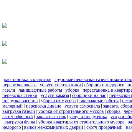
расстановка в квартире
|
грузовые перевозки газель нижний н
перевозка шкафа
|
услуги спецтехники
|
сборщики недорого
|
п
газели
|
ландшафтные работы
|
уборка
|
перестановка в квартир
перевозка стенки
|
услуги камаза
|
сборщики на час
|
перевозки 
погрузка вагонов
|
уборка от мусора
|
такелажные работы
|
песо
малярный
|
перевозка дивана
|
услуги самосвала
|
заказать сбор
выгрузка газели
|
уборка от строительного мусора
|
сборка
|
чер
скотч офисный
|
заказать газель
|
услуги погрузчика
|
услуги сб
|
выгрузка фуры
|
уборка квартиры от строительного мусора
|
ра
недорого
|
вывоз межкомнатных дверей
|
скотч прозрачный
|
на