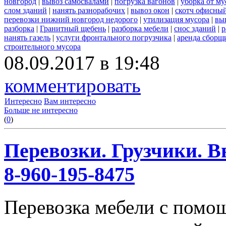
новгород
|
вывоз самосвалами
|
погрузка вагонов
|
уборка от му
слом зданий
|
нанять разнорабочих
|
вывоз окон
|
скотч офисны
перевозки нижний новгород недорого
|
утилизация мусора
|
вы
разборка
|
Гранитный щебень
|
разборка мебели
|
снос зданий
|
р
нанять газель
|
услуги фронтального погрузчика
|
аренда сборщ
строительного мусора
08.09.2017 в 19:48
комментировать
Интересно
Вам интересно
Больше не интересно
(
0
)
Перевозки. Грузчики. В
8-960-195-8475
Перевозка мебели с помо