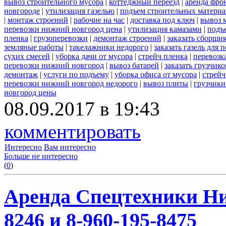
вывоз строительного мусора
|
коттеджный переезд
|
аренда фро
новгороде
|
утилизация газелью
|
подъем строительных материа
|
монтаж строений
|
рабочие на час
|
доставка под ключ
|
вывоз 
перевозки нижний новгород цена
|
утилизация камазами
|
подъ
пленка
|
грузоперевозки
|
демонтаж строений
|
заказать сборщи
земляные работы
|
такелажники недорого
|
заказать газель для
сухих смесей
|
уборка дачи от мусора
|
стрейч пленка
|
перевозк
перевозки нижний новгород
|
вывоз батарей
|
заказать грузчико
демонтаж
|
услуги по подъему
|
уборка офиса от мусора
|
стрейч
перевозки нижний новгород недорого
|
вывоз плиты
|
грузчики
новгород цены
08.09.2017 в 19:43
комментировать
Интересно
Вам интересно
Больше не интересно
(
0
)
Аренда Спецтехники Ни
8246 и 8-960-195-8475