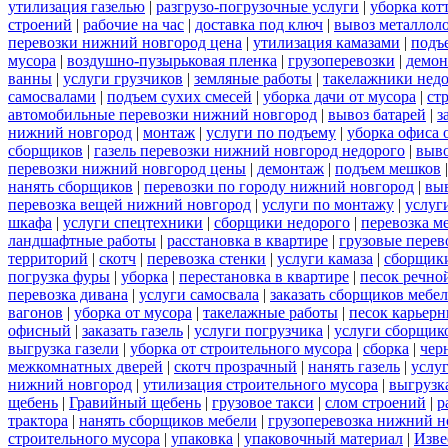
утилизация газелью
|
разгрузо-погрузочные услуги
|
уборка кот
строений
|
рабочие на час
|
доставка под ключ
|
вывоз металлол
перевозки нижний новгород цена
|
утилизация камазами
|
подъ
мусора
|
воздушно-пузырьковая пленка
|
грузоперевозки
|
демон
ванны
|
услуги грузчиков
|
земляные работы
|
такелажники нед
самосвалами
|
подъем сухих смесей
|
уборка дачи от мусора
|
ст
автомобильные перевозки нижний новгород
|
вывоз батарей
|
з
нижний новгород
|
монтаж
|
услуги по подъему
|
уборка офиса 
сборщиков
|
газель перевозки нижний новгород недорого
|
выв
перевозки нижний новгород цены
|
демонтаж
|
подъем мешков
нанять сборщиков
|
перевозки по городу нижний новгород
|
вы
перевозка вещей нижний новгород
|
услуги по монтажу
|
услуг
шкафа
|
услуги спецтехники
|
сборщики недорого
|
перевозка м
ландшафтные работы
|
расстановка в квартире
|
грузовые перев
территорий
|
скотч
|
перевозка стенки
|
услуги камаза
|
сборщики
погрузка фуры
|
уборка
|
перестановка в квартире
|
песок речно
перевозка дивана
|
услуги самосвала
|
заказать сборщиков мебе
вагонов
|
уборка от мусора
|
такелажные работы
|
песок карьер
офисный
|
заказать газель
|
услуги погрузчика
|
услуги сборщик
выгрузка газели
|
уборка от строительного мусора
|
сборка
|
чер
межкомнатных дверей
|
скотч прозрачный
|
нанять газель
|
услу
нижний новгород
|
утилизация строительного мусора
|
выгрузк
щебень
|
Гравийный щебень
|
грузовое такси
|
слом строений
|
р
трактора
|
нанять сборщиков мебели
|
грузоперевозка нижний н
строительного мусора
|
упаковка
|
упаковочный материал
|
Изве