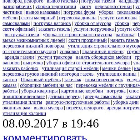
новгород недорого
|
вывоз газелью
|
погрузка газели
|
ландшафт
разнорабочих
|
уборка территорий
|
скотч
|
перевозка стенки
|
ус
частники
|
вывоз камазами
|
погрузка фуры
|
уборка
|
такелажны
мебели
|
скотч малярный
|
перевозка дивана
|
услуги самосвала
самосвалами
|
погрузка вагонов
|
уборка от мусора
|
сборка
|
чер
скотч офисный
|
заказать газель
|
услуги погрузчика
|
услуги сб
|
выгрузка газели
|
уборка от строительного мусора
|
разборка
|
вывоз межкомнатных дверей
|
скотч прозрачный
|
нанять газель
перевозки нижний новгород
|
утилизация строительного мусор
от строительного мусора
|
упаковка
|
Гравийный щебень
|
грузо
|
аренда газели
|
услуги трактора
|
нанять сборщиков мебели
|
гр
вагонов
|
выгрузка
|
уборка офиса от строительного мусора
|
уп
заказать рабочих
|
утилизация старой мебели
|
мешки белые
|
кв
перевозка грузов нижний новгород газель
|
утилизация ванны
|
картон
|
Шлаковый щебень
|
такелаж
|
слом перегородок
|
услуг
камаза
|
сборщики мебели на час
|
перевозка мебели с грузчик
работы
|
уборка квартиры
|
картонные коробки
|
погрузка
|
снос
полипропиленовые
|
дачный переезд
|
аренда самосвала
|
заказа
утилизация плиты
|
разгрузо-погрузочные работы
|
уборка дачи
оконных рам
|
вывоз мусора
|
переезд недорого
|
аренда погрузч
утилизация колонки
08.09.2017 в 19:46
комментировать