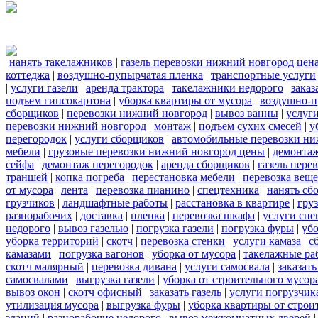
нанять такелажников
|
газель перевозки нижний новгород цен
коттеджа
|
воздушно-пупырчатая пленка
|
транспортные услуги
|
услуги газели
|
аренда трактора
|
такелажники недорого
|
заказ
подъем гипсокартона
|
уборка квартиры от мусора
|
воздушно-п
сборщиков
|
перевозки нижний новгород
|
вывоз ванны
|
услуги
перевозки нижний новгород
|
монтаж
|
подъем сухих смесей
|
у
перегородок
|
услуги сборщиков
|
автомобильные перевозки ни
мебели
|
грузовые перевозки нижний новгород цены
|
демонта
сейфа
|
демонтаж перегородок
|
аренда сборщиков
|
газель пере
траншей
|
копка погреба
|
перестановка мебели
|
перевозка вещ
от мусора
|
лента
|
перевозка пианино
|
спецтехника
|
нанять сб
грузчиков
|
ландшафтные работы
|
расстановка в квартире
|
гру
разнорабочих
|
доставка
|
пленка
|
перевозка шкафа
|
услуги спе
недорого
|
вывоз газелью
|
погрузка газели
|
погрузка фуры
|
уб
уборка территорий
|
скотч
|
перевозка стенки
|
услуги камаза
|
с
камазами
|
погрузка вагонов
|
уборка от мусора
|
такелажные ра
скотч малярный
|
перевозка дивана
|
услуги самосвала
|
заказат
самосвалами
|
выгрузка газели
|
уборка от строительного мусор
вывоз окон
|
скотч офисный
|
заказать газель
|
услуги погрузчик
утилизация мусора
|
выгрузка фуры
|
уборка квартиры от строи
зданий
|
разнорабочие недорого
|
вывоз межкомнатных дверей