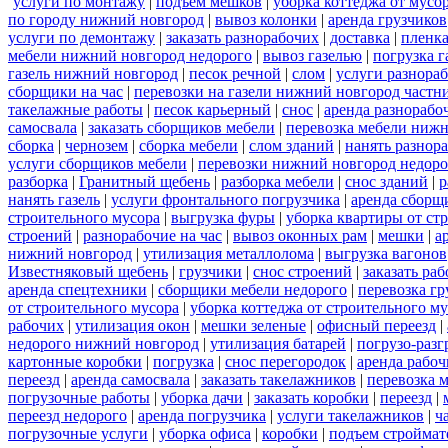
услуги по монтажу
|
подъем мешков
|
уборка коттеджа от мусо
по городу нижний новгород
|
вывоз колонки
|
аренда грузчиков
услуги по демонтажу
|
заказать разнорабочих
|
доставка
|
пленк
мебели нижний новгород недорого
|
вывоз газелью
|
погрузка г
газель нижний новгород
|
песок речной
|
слом
|
услуги разнора
сборщики на час
|
перевозки на газели нижний новгород частн
такелажные работы
|
песок карьерный
|
снос
|
аренда разнорабо
самосвала
|
заказать сборщиков мебели
|
перевозка мебели ниж
сборка
|
чернозем
|
сборка мебели
|
слом зданий
|
нанять разнор
услуги сборщиков мебели
|
перевозки нижний новгород недоро
разборка
|
Гранитный щебень
|
разборка мебели
|
снос зданий
|
р
нанять газель
|
услуги фронтального погрузчика
|
аренда сборщ
строительного мусора
|
выгрузка фуры
|
уборка квартиры от ст
строений
|
разнорабочие на час
|
вывоз оконных рам
|
мешки
|
а
нижний новгород
|
утилизация металлолома
|
выгрузка вагонов
Известняковый щебень
|
грузчики
|
снос строений
|
заказать ра
аренда спецтехники
|
сборщики мебели недорого
|
перевозка гр
от строительного мусора
|
уборка коттеджа от строительного м
рабочих
|
утилизация окон
|
мешки зеленые
|
офисный переезд
|
недорого нижний новгород
|
утилизация батарей
|
погрузо-разг
картонные коробки
|
погрузка
|
снос перегородок
|
аренда рабоч
переезд
|
аренда самосвала
|
заказать такелажников
|
перевозка 
погрузочные работы
|
уборка дачи
|
заказать коробки
|
переезд
|
переезд недорого
|
аренда погрузчика
|
услуги такелажников
|
ч
погрузочные услуги
|
уборка офиса
|
коробки
|
подъем строймат