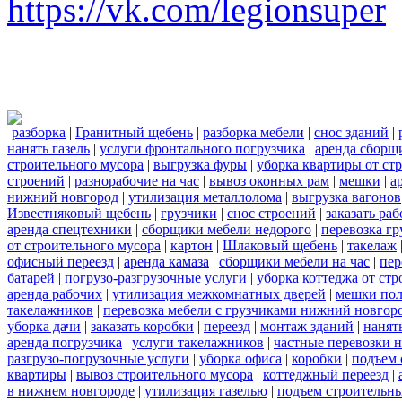
https://vk.com/legionsuper
разборка
|
Гранитный щебень
|
разборка мебели
|
снос зданий
|
нанять газель
|
услуги фронтального погрузчика
|
аренда сборщ
строительного мусора
|
выгрузка фуры
|
уборка квартиры от ст
строений
|
разнорабочие на час
|
вывоз оконных рам
|
мешки
|
а
нижний новгород
|
утилизация металлолома
|
выгрузка вагонов
Известняковый щебень
|
грузчики
|
снос строений
|
заказать ра
аренда спецтехники
|
сборщики мебели недорого
|
перевозка гр
от строительного мусора
|
картон
|
Шлаковый щебень
|
такелаж
офисный переезд
|
аренда камаза
|
сборщики мебели на час
|
пер
батарей
|
погрузо-разгрузочные услуги
|
уборка коттеджа от ст
аренда рабочих
|
утилизация межкомнатных дверей
|
мешки по
такелажников
|
перевозка мебели с грузчиками нижний новгор
уборка дачи
|
заказать коробки
|
переезд
|
монтаж зданий
|
нанят
аренда погрузчика
|
услуги такелажников
|
частные перевозки 
разгрузо-погрузочные услуги
|
уборка офиса
|
коробки
|
подъем 
квартиры
|
вывоз строительного мусора
|
коттеджный переезд
|
в нижнем новгороде
|
утилизация газелью
|
подъем строительн