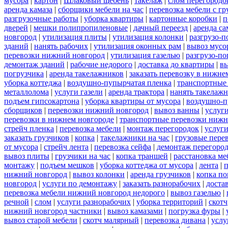
мусора
|
картон
|
Шлаковый щебень
|
такелаж
|
слом перегородо
аренда камаза
|
сборщики мебели на час
|
перевозка мебели с г
разгрузочные работы
|
уборка квартиры
|
картонные коробки
|
п
дверей
|
мешки полипропиленовые
|
дачный переезд
|
аренда са
новгород
|
утилизация плиты
|
утилизация колонки
|
разгрузо-п
зданий
|
нанять рабочих
|
утилизация оконных рам
|
вывоз мусо
перевозки нижний новгород
|
утилизация газелью
|
разгрузо-по
демонтаж зданий
|
рабочие недорого
|
доставка до квартиры
|
вы
погрузчика
|
аренда такелажников
|
заказать перевозку в нижне
уборка коттеджа
|
воздушно-пупырчатая пленка
|
транспортные
металлолома
|
услуги газели
|
аренда трактора
|
нанять такелаж
подъем гипсокартона
|
уборка квартиры от мусора
|
воздушно-п
сборщиков
|
перевозки нижний новгород
|
вывоз ванны
|
услуги
перевозки в нижнем новгороде
|
транспортные перевозки нижн
стрейч пленка
|
перевозка мебели
|
монтаж перегородок
|
услуг
заказать грузчиков
|
копка
|
такелажники на час
|
грузовые пере
от мусора
|
стрейч лента
|
перевозка сейфа
|
демонтаж перегоро
вывоз плиты
|
грузчики на час
|
копка траншей
|
расстановка ме
монтажу
|
подъем мешков
|
уборка коттеджа от мусора
|
лента
|
п
нижний новгород
|
вывоз колонки
|
аренда грузчиков
|
копка по
новгород
|
услуги по демонтажу
|
заказать разнорабочих
|
доста
перевозка мебели нижний новгород недорого
|
вывоз газелью
|
речной
|
слом
|
услуги разнорабочих
|
уборка территорий
|
скотч
нижний новгород частники
|
вывоз камазами
|
погрузка фуры
|
вывоз старой мебели
|
скотч малярный
|
перевозка дивана
|
услу