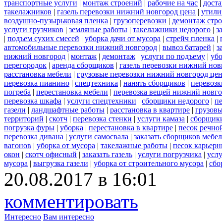
транспортные услуги
|
монтаж строений
|
рабочие на час
|
доста
такелажников
|
газель перевозки нижний новгород цена
|
утили
воздушно-пузырьковая пленка
|
грузоперевозки
|
демонтаж стр
услуги грузчиков
|
земляные работы
|
такелажники недорого
|
з
|
подъем сухих смесей
|
уборка дачи от мусора
|
стрейч пленка
|
автомобильные перевозки нижний новгород
|
вывоз батарей
|
з
нижний новгород
|
монтаж
|
демонтаж
|
услуги по подъему
|
убо
перегородок
|
аренда сборщиков
|
газель перевозки нижний нов
расстановка мебели
|
грузовые перевозки нижний новгород це
перевозка пианино
|
спецтехника
|
нанять сборщиков
|
перевозк
погреба
|
перестановка мебели
|
перевозка вещей нижний новг
перевозка шкафа
|
услуги спецтехники
|
сборщики недорого
|
п
газели
|
ландшафтные работы
|
расстановка в квартире
|
грузовы
территорий
|
скотч
|
перевозка стенки
|
услуги камаза
|
сборщики
погрузка фуры
|
уборка
|
перестановка в квартире
|
песок речно
перевозка дивана
|
услуги самосвала
|
заказать сборщиков мебе
вагонов
|
уборка от мусора
|
такелажные работы
|
песок карьер
окон
|
скотч офисный
|
заказать газель
|
услуги погрузчика
|
усл
мусора
|
выгрузка газели
|
уборка от строительного мусора
|
сбо
20.08.2017 в 16:01
комментировать
Интересно
Вам интересно