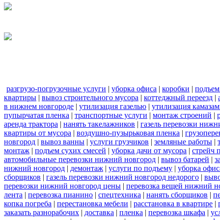
разгрузо-погрузочные услуги
|
уборка офиса
|
коробки
|
подъем
квартиры
|
вывоз строительного мусора
|
коттеджный переезд
|
в нижнем новгороде
|
утилизация газелью
|
утилизация камаза
пупырчатая пленка
|
транспортные услуги
|
монтаж строений
|
аренда трактора
|
нанять такелажников
|
газель перевозки нижн
квартиры от мусора
|
воздушно-пузырьковая пленка
|
грузопере
новгород
|
вывоз ванны
|
услуги грузчиков
|
земляные работы
|
монтаж
|
подъем сухих смесей
|
уборка дачи от мусора
|
стрейч 
автомобильные перевозки нижний новгород
|
вывоз батарей
|
з
нижний новгород
|
демонтаж
|
услуги по подъему
|
уборка офис
сборщиков
|
газель перевозки нижний новгород недорого
|
выв
перевозки нижний новгород цены
|
перевозка вещей нижний н
лента
|
перевозка пианино
|
спецтехника
|
нанять сборщиков
|
п
копка погреба
|
перестановка мебели
|
расстановка в квартире
|
заказать разнорабочих
|
доставка
|
пленка
|
перевозка шкафа
|
ус