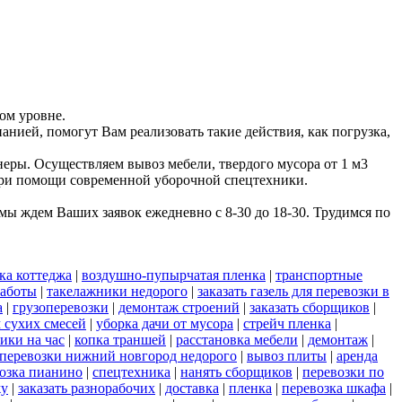
ом уровне.
анией, помогут Вам реализовать такие действия, как погрузка,
еры. Осуществляем вывоз мебели, твердого мусора от 1 м3
 при помощи современной уборочной спецтехники.
ы ждем Ваших заявок ежедневно с 8-30 до 18-30. Трудимся по
ка коттеджа
|
воздушно-пупырчатая пленка
|
транспортные
работы
|
такелажники недорого
|
заказать газель для перевозки в
а
|
грузоперевозки
|
демонтаж строений
|
заказать сборщиков
|
 сухих смесей
|
уборка дачи от мусора
|
стрейч пленка
|
ики на час
|
копка траншей
|
расстановка мебели
|
демонтаж
|
 перевозки нижний новгород недорого
|
вывоз плиты
|
аренда
озка пианино
|
спецтехника
|
нанять сборщиков
|
перевозки по
жу
|
заказать разнорабочих
|
доставка
|
пленка
|
перевозка шкафа
|