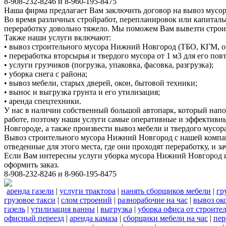
8-908-232-8246 и 8-960-195-8475
Наша фирма предлагает Вам заключить договор на вывоз мусор
Во время различных стройработ, перепланировок или капиталь
переработку довольно тяжело. Мы поможем Вам вывезти стро
Также наши услуги включают:
• вывоз строительного мусора Нижний Новгород (ТБО, КГМ, о
• переработка вторсырья и твердого мусора от 1 м3 для его по
• услуги грузчиков (погрузка, упаковка, фасовка, разгрузка);
• уборка снега с района;
• вывоз мебели, старых дверей, окон, бытовой техники;
• вынос и выгрузка грунта и его утилизация;
• аренда спецтехники.
У нас в наличии собственный большой автопарк, который нап
работе, поэтому наши услуги самые оперативные и эффективн
Новгороде, а также произвести вывоз мебели и твердого мусора
Вывоз строительного мусора Нижний Новгород с нашей компани
отведенные для этого места, где они проходят переработку, и
Если Вам интересны услуги уборка мусора Нижний Новгород и
оформить заказ.
8-908-232-8246 и 8-960-195-8475
аренда газели
|
услуги трактора
|
нанять сборщиков мебели
|
гр
грузовое такси
|
слом строений
|
разнорабочие на час
|
вывоз ок
газель
|
утилизация ванны
|
выгрузка
|
уборка офиса от строите
офисный переезд
|
аренда камаза
|
сборщики мебели на час
|
пер