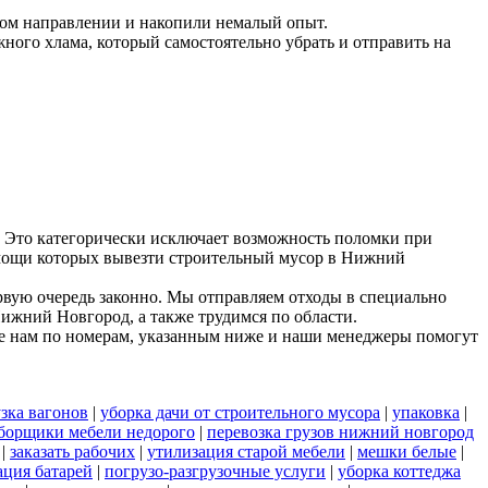
ном направлении и накопили немалый опыт.
ного хлама, который самостоятельно убрать и отправить на
 Это категорически исключает возможность поломки при
помощи которых вывезти строительный мусор в Нижний
рвую очередь законно. Мы отправляем отходы в специально
Нижний Новгород, а также трудимся по области.
е нам по номерам, указанным ниже и наши менеджеры помогут
зка вагонов
|
уборка дачи от строительного мусора
|
упаковка
|
борщики мебели недорого
|
перевозка грузов нижний новгород
|
заказать рабочих
|
утилизация старой мебели
|
мешки белые
|
ация батарей
|
погрузо-разгрузочные услуги
|
уборка коттеджа