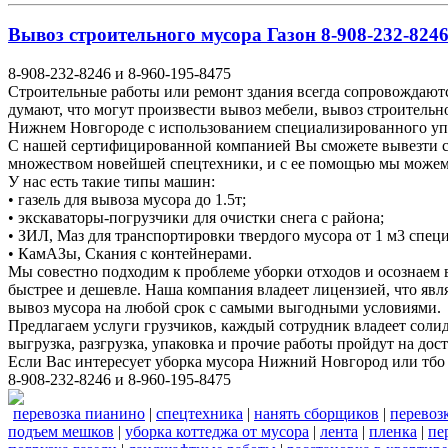
Вывоз строительного мусора Газон 8-908-232-8246
8-908-232-8246 и 8-960-195-8475
Строительные работы или ремонт здания всегда сопровождаютс
думают, что могут произвести вывоз мебели, вывоз строитель
Нижнем Новгороде с использованием специализированного у
С нашей сертифицированной компанией Вы сможете вывезти ст
множеством новейшей спецтехники, и с ее помощью мы можем у
У нас есть такие типы машин:
• газель для вывоза мусора до 1.5т;
• экскаваторы-погрузчики для очистки снега с района;
• ЗИЛ, Маз для транспортировки твердого мусора от 1 м3 спе
• КамАЗы, Скания с контейнерами.
Мы совестно подходим к проблеме уборки отходов и осознаем
быстрее и дешевле. Наша компания владеет лицензией, что явл
вывоз мусора на любой срок с самыми выгодными условиями.
Предлагаем услуги грузчиков, каждый сотрудник владеет соли
выгрузка, разгрузка, упаковка и прочие работы пройдут на до
Если Вас интересует уборка мусора Нижний Новгород или тбо
8-908-232-8246 и 8-960-195-8475
перевозка пианино
|
спецтехника
|
нанять сборщиков
|
перевоз
подъем мешков
|
уборка коттеджа от мусора
|
лента
|
пленка
|
пе