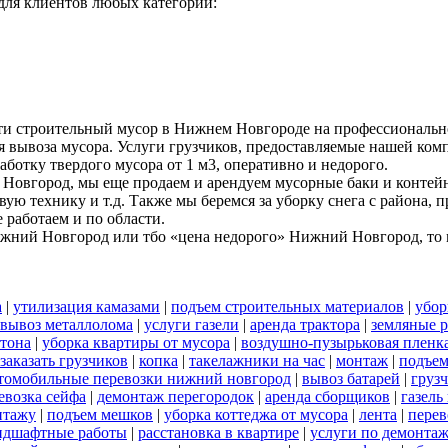
ля клиентов любых категорий:
ти строительный мусор в Нижнем Новгороде на профессиональн
я вывоза мусора. Услуги грузчиков, предоставляемые нашей комп
аботку твердого мусора от 1 м3, оперативно и недорого.
Новгород, мы еще продаем и арендуем мусорные баки и контейн
вую технику и т.д. Также мы беремся за уборку снега с района,
работаем и по области.
ижний Новгород или тбо «цена недорого» Нижний Новгород, то м
а
|
утилизация камазами
|
подъем строительных материалов
|
убор
вывоз металлолома
|
услуги газели
|
аренда трактора
|
земляные 
тона
|
уборка квартиры от мусора
|
воздушно-пузырьковая пленк
заказать грузчиков
|
копка
|
такелажники на час
|
монтаж
|
подъем
томобильные перевозки нижний новгород
|
вывоз батарей
|
грузч
евозка сейфа
|
демонтаж перегородок
|
аренда сборщиков
|
газель
нтажу
|
подъем мешков
|
уборка коттеджа от мусора
|
лента
|
перев
ндшафтные работы
|
расстановка в квартире
|
услуги по демонта