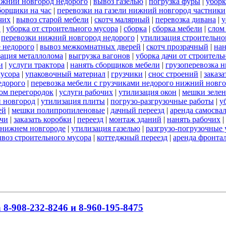
ижний новгород недорого
|
вывоз газелью
|
погрузка фуры
|
уборк
борщики на час
|
перевозки на газели нижний новгород частники
чих
|
вывоз старой мебели
|
скотч малярный
|
перевозка дивана
|
у
и
|
уборка от строительного мусора
|
сборка
|
сборка мебели
|
слом
|
перевозки нижний новгород недорого
|
утилизация строительно
 недорого
|
вывоз межкомнатных дверей
|
скотч прозрачный
|
нан
зация металлолома
|
выгрузка вагонов
|
уборка дачи от строитель
и
|
услуги трактора
|
нанять сборщиков мебели
|
грузоперевозка 
мусора
|
упаковочный материал
|
грузчики
|
снос строений
|
заказа
едорого
|
перевозка мебели с грузчиками недорого нижний новг
ом перегородок
|
услуги рабочих
|
утилизация окон
|
мешки зеле
й новгород
|
утилизация плиты
|
погрузо-разгрузочные работы
|
у
ей
|
мешки полипропиленовые
|
дачный переезд
|
аренда самосва
ачи
|
заказать коробки
|
переезд
|
монтаж зданий
|
нанять рабочих
|
в нижнем новгороде
|
утилизация газелью
|
разгрузо-погрузочные 
воз строительного мусора
|
коттеджный переезд
|
аренда фронта
8-908-232-8246 и 8-960-195-8475