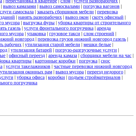
а
|
перестановка в квартире
|
слом
|
услуги разнорабочих
|
|
вывоз камазами
|
вывоз самосвалами
|
погрузка вагонов
|
слуги самосвала
|
заказать сборщиков мебели
|
перевозка
 зданий
|
нанять разнорабочих
|
вывоз окон
|
скотч офисный
|
го мусора
|
выгрузка фуры
|
уборка квартиры от строительного
ять газель
|
услуги фронтального погрузчика
|
аренда
ного мусора
|
упаковка
|
грузовое такси
|
слом строений
|
нижний новгород
|
перевозка грузов нижний новгород газель
|
ть рабочих
|
утилизация старой мебели
|
мешки белые
|
ород
|
утилизация батарей
|
погрузо-разгрузочные услуги
|
ные
|
офисный переезд
|
аренда камаза
|
сборщики мебели на час
|
борка квартиры
|
картонные коробки
|
погрузка
|
снос
ла
|
услуги такелажников
|
частные перевозки нижний новгород
утилизация оконных рам
|
вывоз мусора
|
переезд недорого
|
услуги
|
уборка офиса
|
коробки
|
подъем стройматериалов
|
льного погрузчика