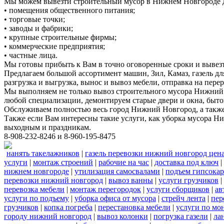
Мы можем вывезти строительный мусор в Нижнем Новгороде д
• помещения общественного питания;
• торговые точки;
• заводы и фабрики;
• крупные строительные фирмы;
• коммерческие предприятия;
• частные лица.
Мы готовы прибыть к Вам в точно оговоренные сроки и вывез
Предлагаем большой ассортимент машин, Зил, Камаз, газель дл
разгрузка и выгрузка, вынос и вывоз мебели, отправка на перер
Мы выполняем не только вывоз строительного мусора Нижний 
любой специализации, демонтируем старые двери и окна, быто
Обслуживаем полностью весь город Нижний Новгород, а также 
Также если Вам интересны такие услуги, как уборка мусора Н
выходным и праздникам.
8-908-232-8246 и 8-960-195-8475
нанять такелажников
|
газель перевозки нижний новгород цен
услуги
|
монтаж строений
|
рабочие на час
|
доставка под ключ
|
нижнем новгороде
|
утилизация самосвалами
|
подъем гипсокар
перевозки нижний новгород
|
вывоз ванны
|
услуги грузчиков
|
перевозка мебели
|
монтаж перегородок
|
услуги сборщиков
|
ав
услуги по подъему
|
уборка офиса от мусора
|
стрейч лента
|
пер
грузчиков
|
копка погреба
|
перестановка мебели
|
услуги по мо
городу нижний новгород
|
вывоз колонки
|
погрузка газели
|
ла