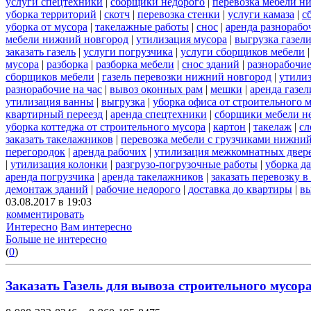
услуги спецтехники
|
сборщики недорого
|
перевозка мебели н
уборка территорий
|
скотч
|
перевозка стенки
|
услуги камаза
|
с
уборка от мусора
|
такелажные работы
|
снос
|
аренда разнорабо
мебели нижний новгород
|
утилизация мусора
|
выгрузка газел
заказать газель
|
услуги погрузчика
|
услуги сборщиков мебели
мусора
|
разборка
|
разборка мебели
|
снос зданий
|
разнорабочие
сборщиков мебели
|
газель перевозки нижний новгород
|
утили
разнорабочие на час
|
вывоз оконных рам
|
мешки
|
аренда газел
утилизация ванны
|
выгрузка
|
уборка офиса от строительного 
квартирный переезд
|
аренда спецтехники
|
сборщики мебели н
уборка коттеджа от строительного мусора
|
картон
|
такелаж
|
сл
заказать такелажников
|
перевозка мебели с грузчиками нижни
перегородок
|
аренда рабочих
|
утилизация межкомнатных двер
|
утилизация колонки
|
разгрузо-погрузочные работы
|
уборка д
аренда погрузчика
|
аренда такелажников
|
заказать перевозку 
демонтаж зданий
|
рабочие недорого
|
доставка до квартиры
|
вы
03.08.2017 в 19:03
комментировать
Интересно
Вам интересно
Больше не интересно
(
0
)
Заказать Газель для вывоза строительного мусора 