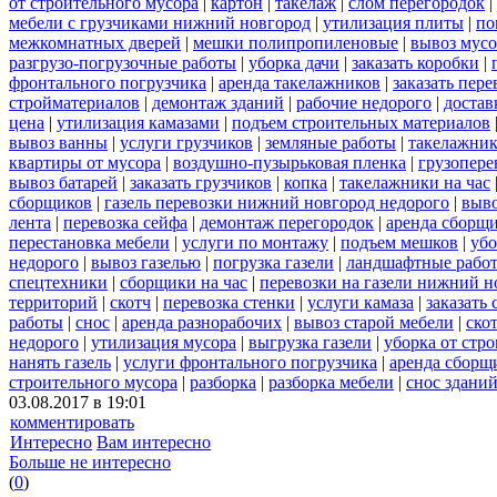
от строительного мусора
|
картон
|
такелаж
|
слом перегородок
|
мебели с грузчиками нижний новгород
|
утилизация плиты
|
по
межкомнатных дверей
|
мешки полипропиленовые
|
вывоз мусо
разгрузо-погрузочные работы
|
уборка дачи
|
заказать коробки
|
фронтального погрузчика
|
аренда такелажников
|
заказать пер
стройматериалов
|
демонтаж зданий
|
рабочие недорого
|
достав
цена
|
утилизация камазами
|
подъем строительных материалов
вывоз ванны
|
услуги грузчиков
|
земляные работы
|
такелажник
квартиры от мусора
|
воздушно-пузырьковая пленка
|
грузопере
вывоз батарей
|
заказать грузчиков
|
копка
|
такелажники на час
сборщиков
|
газель перевозки нижний новгород недорого
|
выв
лента
|
перевозка сейфа
|
демонтаж перегородок
|
аренда сборщ
перестановка мебели
|
услуги по монтажу
|
подъем мешков
|
убо
недорого
|
вывоз газелью
|
погрузка газели
|
ландшафтные рабо
спецтехники
|
сборщики на час
|
перевозки на газели нижний н
территорий
|
скотч
|
перевозка стенки
|
услуги камаза
|
заказать
работы
|
снос
|
аренда разнорабочих
|
вывоз старой мебели
|
ско
недорого
|
утилизация мусора
|
выгрузка газели
|
уборка от стр
нанять газель
|
услуги фронтального погрузчика
|
аренда сборщ
строительного мусора
|
разборка
|
разборка мебели
|
снос здани
03.08.2017 в 19:01
комментировать
Интересно
Вам интересно
Больше не интересно
(
0
)