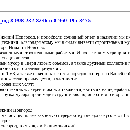
д 8-908-232-8246 и 8-960-195-8475
ижний Новгород, и приобрели солидный опыт, в наличии мы име
цтехники. Благодаря этому мы в силах вывезти строительный му
усора Нижний Новгород.
различными строительными работами. И после таким мероприяти
м специалистов.
ьный мусор в Твери любых объемов, а также дружный коллектив 
ивность и отличный результат.
т 1 м3, а также навести красоту и порядок экстерьера Вашей со
 множество преимуществ, в частности:
изованных услуг;
вой техники, дверей и окон, а также отправить их на переработк
 выгрузка мусора происходит сгруппировано, оперативно и органи
Нижний Новгород.
, мы осуществляем законную переработку твердого мусора от 1 м
 срок.
Новгород, то мы ждем Ваших звонков!