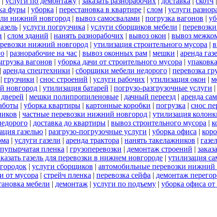
|
услуги по демонтажу
|
заказать разнорабочих
|
доставка
|
скотч
ка фуры
|
уборка
|
перестановка в квартире
|
слом
|
услуги разнор
ели нижний новгород
|
вывоз самосвалами
|
погрузка вагонов
|
уб
газель
|
услуги погрузчика
|
услуги сборщиков мебели
|
перевозки
и
|
слом зданий
|
нанять разнорабочих
|
вывоз окон
|
вывоз межко
еревозки нижний новгород
|
утилизация строительного мусора
|
в
го
|
разнорабочие на час
|
вывоз оконных рам
|
мешки
|
аренда газ
ыгрузка вагонов
|
уборка дачи от строительного мусора
|
упаковк
|
аренда спецтехники
|
сборщики мебели недорого
|
перевозка гр
|
грузчики
|
снос строений
|
услуги рабочих
|
утилизация окон
|
м
ий новгород
|
утилизация батарей
|
погрузо-разгрузочные услуги
 дверей
|
мешки полипропиленовые
|
дачный переезд
|
аренда са
работы
|
уборка квартиры
|
картонные коробки
|
погрузка
|
снос пе
ников
|
частные перевозки нижний новгород
|
утилизация колонк
недорого
|
доставка до квартиры
|
вывоз строительного мусора
|
к
ация газелью
|
разгрузо-погрузочные услуги
|
уборка офиса
|
кор
ома
|
услуги газели
|
аренда трактора
|
нанять такелажников
|
газе
пупырчатая пленка
|
грузоперевозки
|
демонтаж строений
|
заказ
аказать газель для перевозки в нижнем новгороде
|
утилизация с
городок
|
услуги сборщиков
|
автомобильные перевозки нижний
и от мусора
|
стрейч пленка
|
перевозка сейфа
|
демонтаж перегор
тановка мебели
|
демонтаж
|
услуги по подъему
|
уборка офиса от