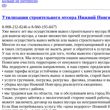
Больше не интересно
(
0
)
Утилизация строительного мусора Нижний Новгоро
8-908-232-8246 и 8-960-195-8475
Уже много лет мы осуществляем вывоз строительного мусора Н
для вывоза мусора, а также множество прочей погрузочной спе
можно осуществить вывоз мебели или вывоз строительного м
Многие из нас сталкивались с ремонтами, перепланировкой и 
в таких ситуациях лучше не жалеть денег и обратится к услуга
У нас есть все возможности для того, чтобы вывезти строител
справляются. Мы всегда гарантируем нашим заказчикам операт
Помогаем очистить территорию от ненужного твердого мусора о
Мы лидируем в данном направлении, и наш сервис предлагаем
• наши тарифы всегда устойчивы и совпадают с качеством реал
• нам по силам осуществить вынос и вывоз мебели, старой быто
• услуги грузчиков, погрузка, разгрузка , фасовка, упаковка и
• уборка мусора Нижний Новгород реализуется ежедневно;
• очистка снега с района;
• мы трудимся как по области, так и обслуживаем весь город 
Также, упорно заботясь о экологической стороне нашей работы
можете заключить договор на вывоз мусора на неограниченный
Если Вам потребовалась услуга тбо «цена недорого» Нижний 