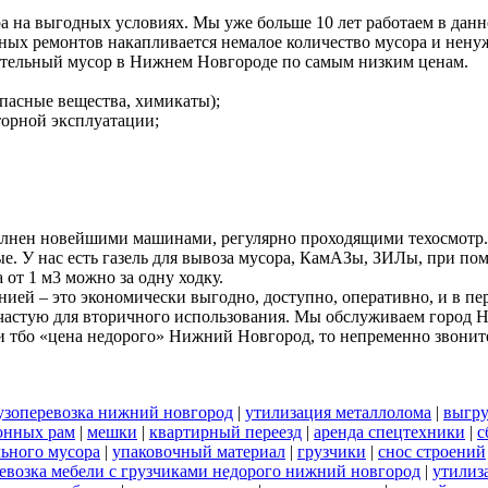
а на выгодных условиях. Мы уже больше 10 лет работаем в дан
ных ремонтов накапливается немалое количество мусора и ненуж
ительный мусор в Нижнем Новгороде по самым низким ценам.
пасные вещества, химикаты);
вторной эксплуатации;
олнен новейшими машинами, регулярно проходящими техосмотр.
ые. У нас есть газель для вывоза мусора, КамАЗы, ЗИЛы, при 
 от 1 м3 можно за одну ходку.
ей – это экономически выгодно, доступно, оперативно, и в пе
 зачастую для вторичного использования. Мы обслуживаем город 
 тбо «цена недорого» Нижний Новгород, то непременно звонит
узоперевозка нижний новгород
|
утилизация металлолома
|
выгру
онных рам
|
мешки
|
квартирный переезд
|
аренда спецтехники
|
с
льного мусора
|
упаковочный материал
|
грузчики
|
снос строений
евозка мебели с грузчиками недорого нижний новгород
|
утилиз