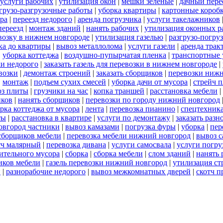
услуги рабочих
|
утилизация окон
|
мешки зеленые
|
дачный пере
грузо-разгрузочные работы
|
уборка квартиры
|
картонные короб
ра
|
переезд недорого
|
аренда погрузчика
|
услуги такелажников
переезд
|
монтаж зданий
|
нанять рабочих
|
утилизация оконных р
евозку в нижнем новгороде
|
утилизация газелью
|
разгрузо-погру
ка до квартиры
|
вывоз металлолома
|
услуги газели
|
аренда трак
|
уборка коттеджа
|
воздушно-пупырчатая пленка
|
транспортные 
и недорого
|
заказать газель для перевозки в нижнем новгороде
|
возки
|
демонтаж строений
|
заказать сборщиков
|
перевозки ниж
|
монтаж
|
подъем сухих смесей
|
уборка дачи от мусора
|
стрейч 
оз плиты
|
грузчики на час
|
копка траншей
|
расстановка мебели
|
иков
|
нанять сборщиков
|
перевозки по городу нижний новгород
рка коттеджа от мусора
|
лента
|
перевозка пианино
|
спецтехник
ты
|
расстановка в квартире
|
услуги по демонтажу
|
заказать разн
овгород частники
|
вывоз камазами
|
погрузка фуры
|
уборка
|
пер
 сборщиков мебели
|
перевозка мебели нижний новгород
|
вывоз 
тч малярный
|
перевозка дивана
|
услуги самосвала
|
услуги погру
оительного мусора
|
сборка
|
сборка мебели
|
слом зданий
|
нанять 
иков мебели
|
газель перевозки нижний новгород
|
утилизация ст
й
|
разнорабочие недорого
|
вывоз межкомнатных дверей
|
скотч п