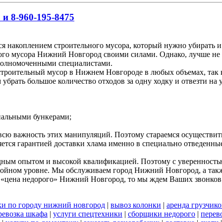
 и 8-960-195-8475
я накоплением строительного мусора, который нужно убирать и
ного мусора Нижний Новгород своими силами. Однако, лучше не 
полномоченными специалистами.
роительный мусор в Нижнем Новгороде в любых объемах, так ка
брать большое количество отходов за одну ходку и отвезти на 
циальными бункерами;
 всю важность этих манипуляций. Поэтому стараемся осуществи
яется гарантией доставки хлама именно в специально отведенны
дным опытом и высокой квалификацией. Поэтому с уверенностью 
стойном уровне. Мы обслуживаем город Нижний Новгород, а такж
 «цена недорого» Нижний Новгород, то мы ждем Ваших звонков
ки по городу нижний новгород
|
вывоз колонки
|
аренда грузчико
ревозка шкафа
|
услуги спецтехники
|
сборщики недорого
|
перев