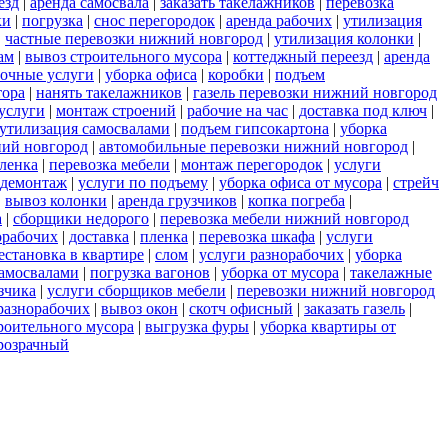
езд
|
аренда самосвала
|
заказать такелажников
|
перевозка
ки
|
погрузка
|
снос перегородок
|
аренда рабочих
|
утилизация
|
частные перевозки нижний новгород
|
утилизация колонки
|
ам
|
вывоз строительного мусора
|
коттеджный переезд
|
аренда
зочные услуги
|
уборка офиса
|
коробки
|
подъем
тора
|
нанять такелажников
|
газель перевозки нижний новгород
услуги
|
монтаж строений
|
рабочие на час
|
доставка под ключ
|
утилизация самосвалами
|
подъем гипсокартона
|
уборка
ний новгород
|
автомобильные перевозки нижний новгород
|
пленка
|
перевозка мебели
|
монтаж перегородок
|
услуги
демонтаж
|
услуги по подъему
|
уборка офиса от мусора
|
стрейч
|
вывоз колонки
|
аренда грузчиков
|
копка погреба
|
а
|
сборщики недорого
|
перевозка мебели нижний новгород
орабочих
|
доставка
|
пленка
|
перевозка шкафа
|
услуги
естановка в квартире
|
слом
|
услуги разнорабочих
|
уборка
самосвалами
|
погрузка вагонов
|
уборка от мусора
|
такелажные
зчика
|
услуги сборщиков мебели
|
перевозки нижний новгород
разнорабочих
|
вывоз окон
|
скотч офисный
|
заказать газель
|
роительного мусора
|
выгрузка фуры
|
уборка квартиры от
розрачный