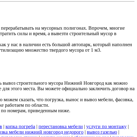
 перерабатывать на мусорных полигонах. Впрочем, многие
тратить силы и время, а вывезти строительный мусор в
к у нас в наличии есть большой автопарк, который наполнен
утилизацию множество твердого мусора от 1 м3.
ть вывоз строительного мусора Нижний Новгород как можно
е для этого места. Вы можете официально заключить договор на
можем сказать, что погрузка, вынос и вывоз мебели, фасовка,
е работаем по области.
 по номерам, приведенным ниже.
в
|
копка погреба
|
перестановка мебели
|
услуги по монтажу
|
озка мебели нижний новгород недорого
|
вывоз газелью
|