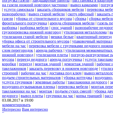
погрузка газели
|
ландшафтные работы
|
расстановка в квартире
на газели нижний новгород частники
|
вывоз камазами
|
погруз
|
услуги самосвала
|
заказать сборщиков мебели
|
перевозка меб
разнорабочих
|
вывоз старой мебели
|
скотч офисный
|
заказать 
газели
|
уборка от строительного мусора
|
сборка
|
сборка мебел
фронтального погрузчика
|
аренда сборщиков мебели
|
газель п
разборка
|
разборка мебели
|
снос зданий
|
разнорабочие недоро
грузоперевозка нижний новгород
|
утилизация металлолома
|
в
утилизация старой мебели
|
мешки белые
|
квартирный переезд
уборка офиса от строительного мусора
|
упаковочный материал
мебели на час
|
перевозка мебели с грузчиками недорого нижн
слом перегородок
|
аренда рабочих
|
утилизация межкомнатных
нижний новгород
|
утилизация плиты
|
погрузо-разгрузочные 
мусора
|
переезд недорого
|
аренда погрузчика
|
услуги такелаж
коробки
|
переезд
|
монтаж зданий
|
демонтаж зданий
|
рабочие 
такелажников
|
заказать перевозку в нижнем новгороде
|
утилиз
строений
|
рабочие на час
|
доставка под ключ
|
вывоз металлол
подъем строительных материалов
|
уборка коттеджа
|
воздушно-
услуги грузчиков
|
земляные работы
|
такелажники недорого
|
з
воздушно-пузырьковая пленка
|
перевозка мебели
|
монтаж пере
такелажники на час
|
монтаж
|
подъем сухих смесей
|
уборка дач
недорого
|
вывоз плиты
|
грузчики на час
|
копка траншей
|
расс
03.08.2017 в 19:00
комментировать
Интересно
Вам интересно