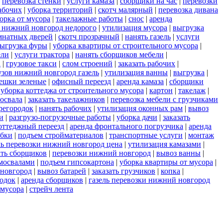
|
перевозка стенки
|
услуги камаза
|
сборщики на час
|
перевозки
абочих
|
уборка территорий
|
скотч малярный
|
перевозка дивана
орка от мусора
|
такелажные работы
|
снос
|
аренда
 нижний новгород недорого
|
утилизация мусора
|
выгрузка
мнатных дверей
|
скотч прозрачный
|
нанять газель
|
услуги
ыгрузка фуры
|
уборка квартиры от строительного мусора
|
ели
|
услуги трактора
|
нанять сборщиков мебели
|
а
|
грузовое такси
|
слом строений
|
заказать рабочих
|
узов нижний новгород газель
|
утилизация ванны
|
выгрузка
|
ешки зеленые
|
офисный переезд
|
аренда камаза
|
сборщики
|
уборка коттеджа от строительного мусора
|
картон
|
такелаж
|
мосвала
|
заказать такелажников
|
перевозка мебели с грузчиками
регородок
|
нанять рабочих
|
утилизация оконных рам
|
вывоз
и
|
разгрузо-погрузочные работы
|
уборка дачи
|
заказать
оттеджный переезд
|
аренда фронтального погрузчика
|
аренда
обки
|
подъем стройматериалов
|
транспортные услуги
|
монтаж
ль перевозки нижний новгород цена
|
утилизация камазами
|
ать сборщиков
|
перевозки нижний новгород
|
вывоз ванны
|
амосвалами
|
подъем гипсокартона
|
уборка квартиры от мусора
|
 новгород
|
вывоз батарей
|
заказать грузчиков
|
копка
|
одок
|
аренда сборщиков
|
газель перевозки нижний новгород
 мусора
|
стрейч лента