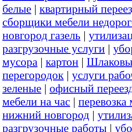
белые
|
квартирный перее
сборщики мебели недорог
новгород газель
|
утилиза
разгрузочные услуги
|
убо
мусора
|
картон
|
Шлаковы
перегородок
|
услуги раб
зеленые
|
офисный переез
мебели на час
|
перевозка 
нижний новгород
|
утилиз
разгрузочные работы
|
убо