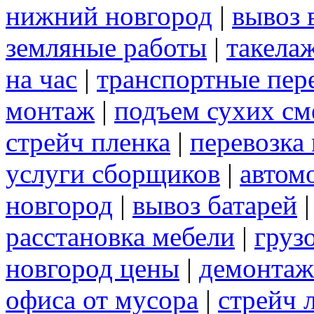
нижний новгород
|
вывоз 
земляные работы
|
такела
на час
|
транспортные пер
монтаж
|
подъем сухих см
стрейч пленка
|
перевозка
услуги сборщиков
|
автом
новгород
|
вывоз батарей
расстановка мебели
|
груз
новгород цены
|
демонтаж
офиса от мусора
|
стрейч 