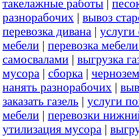
такелажные работы
|
песо
разнорабочих
|
вывоз ста
перевозка дивана
|
услуги
мебели
|
перевозка мебел
самосвалами
|
выгрузка га
мусора
|
сборка
|
чернозе
нанять разнорабочих
|
выв
заказать газель
|
услуги по
мебели
|
перевозки нижни
утилизация мусора
|
выгр