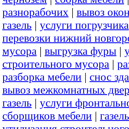
разнорабочих
|
вывоз око
газель
|
услуги погрузчика
перевозки нижний новгор
мусора
|
выгрузка фуры
|
строительного мусора
|
ра
разборка мебели
|
снос зд
вывоз межкомнатных две
газель
|
услуги фронтальн
сборщиков мебели
|
газел
утилизация строительног