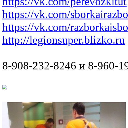
https://vk.com/perevozkitut
https://vk.com/sborkairazb
https://vk.com/razborkaisb
http://legionsuper.blizko.ru
8-908-232-8246 и 8-960-1