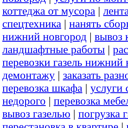
коттеджа от мусора
|
лент
спецтехника
|
нанять сбо
нижний новгород
|
вывоз 
ландшафтные работы
|
рас
перевозки газель нижний 
демонтажу
|
заказать раз
перевозка шкафа
|
услуги 
недорого
|
перевозка мебе
вывоз газелью
|
погрузка г
перестановка в квартире
|