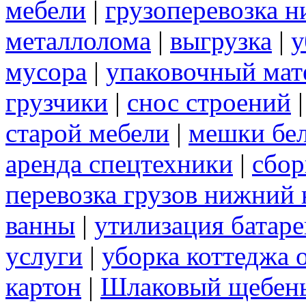
мебели
|
грузоперевозка 
металлолома
|
выгрузка
|
у
мусора
|
упаковочный мат
грузчики
|
снос строений
старой мебели
|
мешки бе
аренда спецтехники
|
сбор
перевозка грузов нижний 
ванны
|
утилизация батаре
услуги
|
уборка коттеджа 
картон
|
Шлаковый щебен