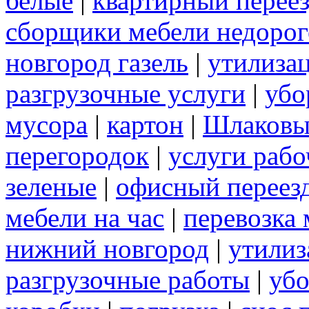
белые
|
квартирный перее
сборщики мебели недорог
новгород газель
|
утилизац
разгрузочные услуги
|
убо
мусора
|
картон
|
Шлаковы
перегородок
|
услуги раб
зеленые
|
офисный переез
мебели на час
|
перевозка 
нижний новгород
|
утилиз
разгрузочные работы
|
убо