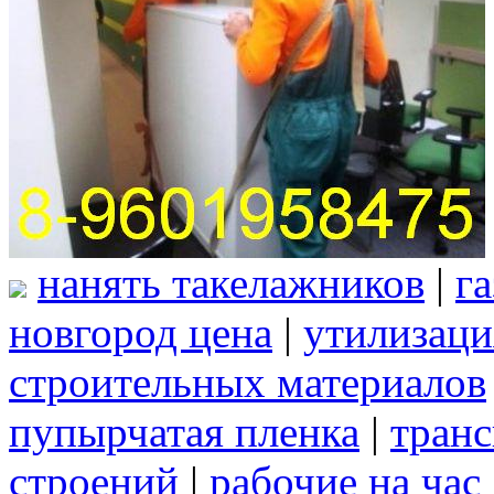
нанять такелажников
|
г
новгород цена
|
утилизаци
строительных материалов
пупырчатая пленка
|
транс
строений
|
рабочие на час