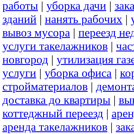
работы
|
уборка дачи
|
зак
зданий
|
нанять рабочих
|
вывоз мусора
|
переезд не
услуги такелажников
|
час
новгород
|
утилизация газ
услуги
|
уборка офиса
|
ко
стройматериалов
|
демонт
доставка до квартиры
|
вы
коттеджный переезд
|
арен
аренда такелажников
|
зак