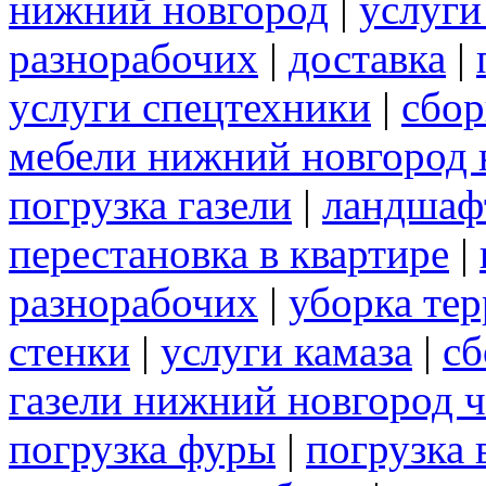
нижний новгород
|
услуги
разнорабочих
|
доставка
|
услуги спецтехники
|
сбор
мебели нижний новгород 
погрузка газели
|
ландшаф
перестановка в квартире
|
разнорабочих
|
уборка те
стенки
|
услуги камаза
|
сб
газели нижний новгород 
погрузка фуры
|
погрузка 