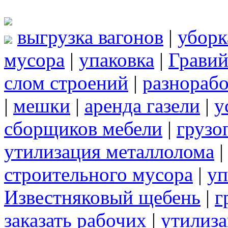
выгрузка вагонов
|
уборк
мусора
|
упаковка
|
Грави
слом строений
|
разнорабо
|
мешки
|
аренда газели
|
у
сборщиков мебели
|
грузо
утилизация металлолома
строительного мусора
|
уп
Известняковый щебень
|
г
заказать рабочих
|
утилиза