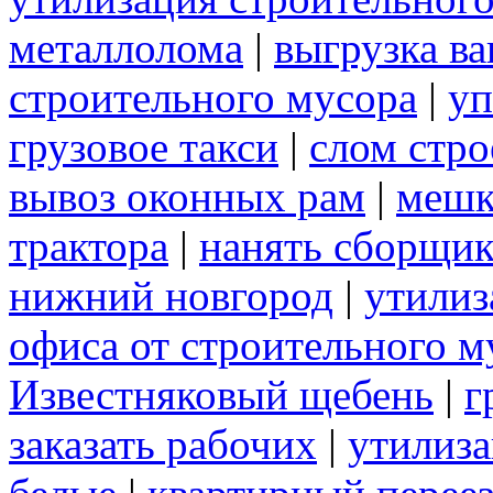
металлолома
|
выгрузка ва
строительного мусора
|
уп
грузовое такси
|
слом стр
вывоз оконных рам
|
меш
трактора
|
нанять сборщик
нижний новгород
|
утилиз
офиса от строительного м
Известняковый щебень
|
г
заказать рабочих
|
утилиза