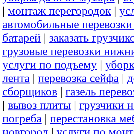
|
монтаж перегородок
|
ус
автомобильные перевозки
батарей
|
заказать грузчик
грузовые перевозки нижн
услуги по подъему
|
уборк
лента
|
перевозка сейфа
|
д
сборщиков
|
газель перев
|
вывоз плиты
|
грузчики н
погреба
|
перестановка ме
новгород
|
услуги по мон