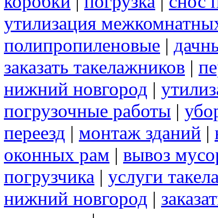
коробки
|
погрузка
|
снос 
утилизация межкомнатны
полипропиленовые
|
дачн
заказать такелажников
|
пе
нижний новгород
|
утилиз
погрузочные работы
|
убо
переезд
|
монтаж зданий
|
оконных рам
|
вывоз мусо
погрузчика
|
услуги такел
нижний новгород
|
заказа