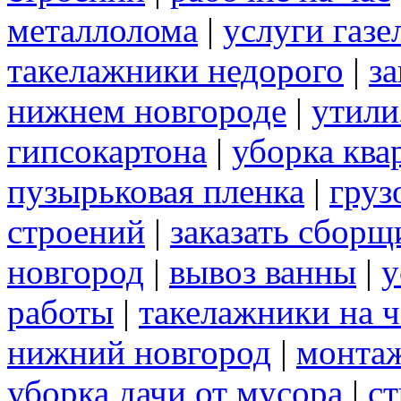
металлолома
|
услуги газе
такелажники недорого
|
за
нижнем новгороде
|
утили
гипсокартона
|
уборка ква
пузырьковая пленка
|
груз
строений
|
заказать сборщ
новгород
|
вывоз ванны
|
у
работы
|
такелажники на ч
нижний новгород
|
монта
уборка дачи от мусора
|
ст