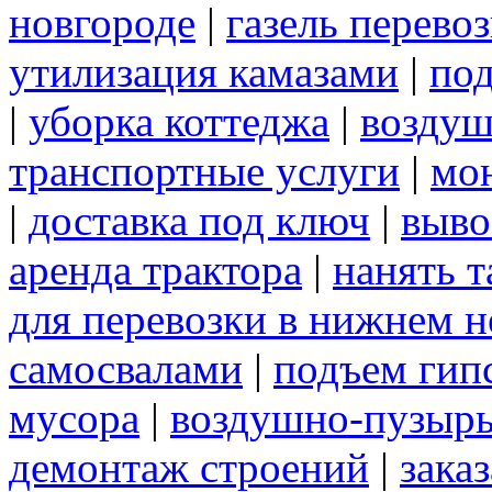
новгороде
|
газель перево
утилизация камазами
|
под
|
уборка коттеджа
|
воздуш
транспортные услуги
|
мо
|
доставка под ключ
|
выво
аренда трактора
|
нанять 
для перевозки в нижнем н
самосвалами
|
подъем гип
мусора
|
воздушно-пузырь
демонтаж строений
|
зака