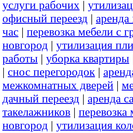
услуги рабочих
|
утилизац
офисный переезд
|
аренда 
час
|
перевозка мебели с 
новгород
|
утилизация пл
работы
|
уборка квартиры
|
снос перегородок
|
аренд
межкомнатных дверей
|
м
дачный переезд
|
аренда с
такелажников
|
перевозка
новгород
|
утилизация ко