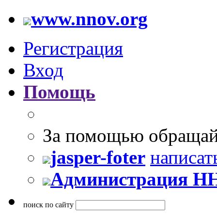
www.nnov.org
Регистрация
Вход
Помощь
За помощью обращай
jasper-foter
написат
Администрация Н
поиск по сайту