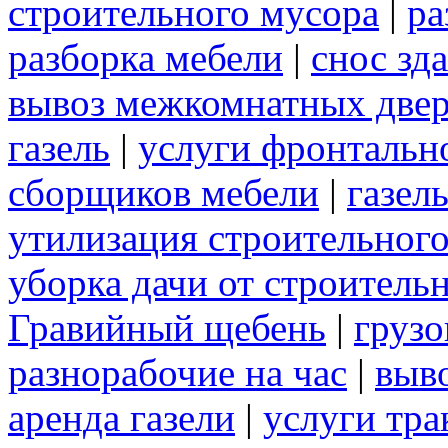
строительного мусора
|
ра
разборка мебели
|
снос зд
вывоз межкомнатных две
газель
|
услуги фронтальн
сборщиков мебели
|
газел
утилизация строительног
уборка дачи от строитель
Гравийный щебень
|
грузо
разнорабочие на час
|
выв
аренда газели
|
услуги тра