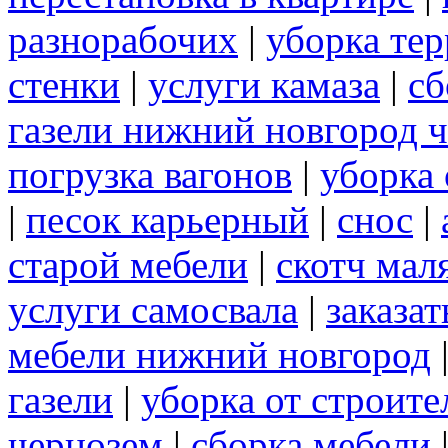
разнорабочих
|
уборка те
стенки
|
услуги камаза
|
сб
газели нижний новгород 
погрузка вагонов
|
уборка 
|
песок карьерный
|
снос
|
старой мебели
|
скотч мал
услуги самосвала
|
заказа
мебели нижний новгород
газели
|
уборка от строите
чернозем
|
сборка мебели