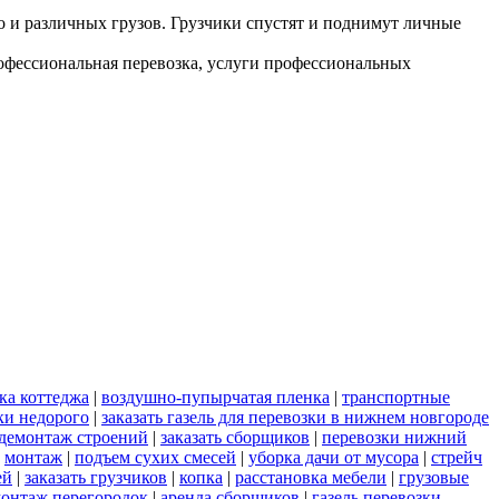
но и различных грузов. Грузчики спустят и поднимут личные
рофессиональная перевозка, услуги профессиональных
ка коттеджа
|
воздушно-пупырчатая пленка
|
транспортные
ки недорого
|
заказать газель для перевозки в нижнем новгороде
демонтаж строений
|
заказать сборщиков
|
перевозки нижний
|
монтаж
|
подъем сухих смесей
|
уборка дачи от мусора
|
стрейч
ей
|
заказать грузчиков
|
копка
|
расстановка мебели
|
грузовые
онтаж перегородок
|
аренда сборщиков
|
газель перевозки