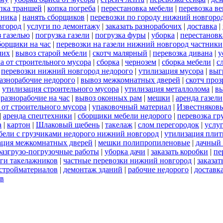
пка траншей
|
копка погреба
|
перестановка мебели
|
перевозка в
хника
|
нанять сборщиков
|
перевозки по городу нижний новгоро
вгород
|
услуги по демонтажу
|
заказать разнорабочих
|
доставка
|
 газелью
|
погрузка газели
|
погрузка фуры
|
уборка
|
перестановк
борщики на час
|
перевозки на газели нижний новгород частники
чих
|
вывоз старой мебели
|
скотч малярный
|
перевозка дивана
|
у
а от строительного мусора
|
сборка
|
чернозем
|
сборка мебели
|
с
|
перевозки нижний новгород недорого
|
утилизация мусора
|
выг
азнорабочие недорого
|
вывоз межкомнатных дверей
|
скотч про
|
утилизация строительного мусора
|
утилизация металлолома
|
вы
|
разнорабочие на час
|
вывоз оконных рам
|
мешки
|
аренда газели
 от строительного мусора
|
упаковочный материал
|
Известняков
|
аренда спецтехники
|
сборщики мебели недорого
|
перевозка гр
а
|
картон
|
Шлаковый щебень
|
такелаж
|
слом перегородок
|
услу
бели с грузчиками недорого нижний новгород
|
утилизация пли
ация межкомнатных дверей
|
мешки полипропиленовые
|
дачный 
разгрузо-погрузочные работы
|
уборка дачи
|
заказать коробки
|
пе
ги такелажников
|
частные перевозки нижний новгород
|
заказат
стройматериалов
|
демонтаж зданий
|
рабочие недорого
|
доставк
ов