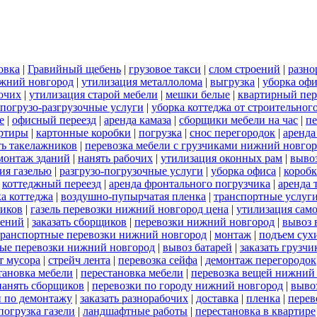
овка
|
Гравийный щебень
|
грузовое такси
|
слом строений
|
разно
ижний новгород
|
утилизация металлолома
|
выгрузка
|
уборка офи
бочих
|
утилизация старой мебели
|
мешки белые
|
квартирный пер
погрузо-разгрузочные услуги
|
уборка коттеджа от строительног
е
|
офисный переезд
|
аренда камаза
|
сборщики мебели на час
|
пе
артиры
|
картонные коробки
|
погрузка
|
снос перегородок
|
аренда
ть такелажников
|
перевозка мебели с грузчиками нижний новго
монтаж зданий
|
нанять рабочих
|
утилизация оконных рам
|
выво
ия газелью
|
разгрузо-погрузочные услуги
|
уборка офиса
|
короб
|
коттеджный переезд
|
аренда фронтального погрузчика
|
аренда 
а коттеджа
|
воздушно-пупырчатая пленка
|
транспортные услуг
ников
|
газель перевозки нижний новгород цена
|
утилизация сам
оений
|
заказать сборщиков
|
перевозки нижний новгород
|
вывоз 
транспортные перевозки нижний новгород
|
монтаж
|
подъем сух
ые перевозки нижний новгород
|
вывоз батарей
|
заказать грузчи
т мусора
|
стрейч лента
|
перевозка сейфа
|
демонтаж перегородок
тановка мебели
|
перестановка мебели
|
перевозка вещей нижний
нанять сборщиков
|
перевозки по городу нижний новгород
|
выво
и по демонтажу
|
заказать разнорабочих
|
доставка
|
пленка
|
перев
погрузка газели
|
ландшафтные работы
|
перестановка в квартире