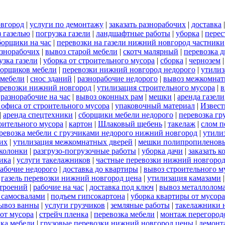
овгород
|
услуги по демонтажу
|
заказать разнорабочих
|
доставка
 газелью
|
погрузка газели
|
ландшафтные работы
|
уборка
|
перес
борщики на час
|
перевозки на газели нижний новгород частники
азнорабочих
|
вывоз старой мебели
|
скотч малярный
|
перевозка 
узка газели
|
уборка от строительного мусора
|
сборка
|
чернозем
борщиков мебели
|
перевозки нижний новгород недорого
|
утилиз
 мебели
|
снос зданий
|
разнорабочие недорого
|
вывоз межкомнат
еревозки нижний новгород
|
утилизация строительного мусора
|
в
|
разнорабочие на час
|
вывоз оконных рам
|
мешки
|
аренда газели
 офиса от строительного мусора
|
упаковочный материал
|
Извест
|
аренда спецтехники
|
сборщики мебели недорого
|
перевозка гр
роительного мусора
|
картон
|
Шлаковый щебень
|
такелаж
|
слом п
ревозка мебели с грузчиками недорого нижний новгород
|
утили
их
|
утилизация межкомнатных дверей
|
мешки полипропиленов
 колонки
|
разгрузо-погрузочные работы
|
уборка дачи
|
заказать к
ика
|
услуги такелажников
|
частные перевозки нижний новгоро
абочие недорого
|
доставка до квартиры
|
вывоз строительного м
|
газель перевозки нижний новгород цена
|
утилизация камазами
троений
|
рабочие на час
|
доставка под ключ
|
вывоз металлолом
 самосвалами
|
подъем гипсокартона
|
уборка квартиры от мусора
ывоз ванны
|
услуги грузчиков
|
земляные работы
|
такелажники 
 от мусора
|
стрейч пленка
|
перевозка мебели
|
монтаж перегород
вка мебели
|
грузовые перевозки нижний новгород цены
|
демонт