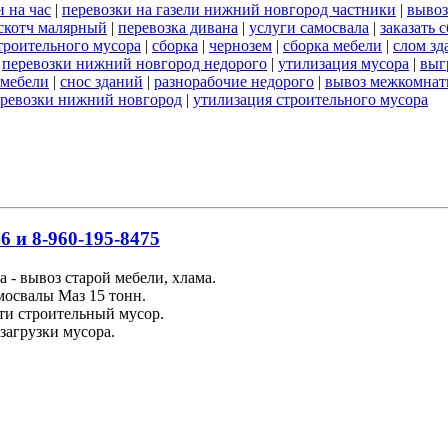
 на час
|
перевозки на газели нижний новгород частники
|
вывоз
скотч малярный
|
перевозка дивана
|
услуги самосвала
|
заказать 
строительного мусора
|
сборка
|
чернозем
|
сборка мебели
|
слом зд
|
перевозки нижний новгород недорого
|
утилизация мусора
|
выг
 мебели
|
снос зданий
|
разнорабочие недорого
|
вывоз межкомнат
еревозки нижний новгород
|
утилизация строительного мусора
6 и 8-960-195-8475
 - вывоз старой мебели, хлама.
освалы Маз 15 тонн.
ти строительный мусор.
загрузки мусора.