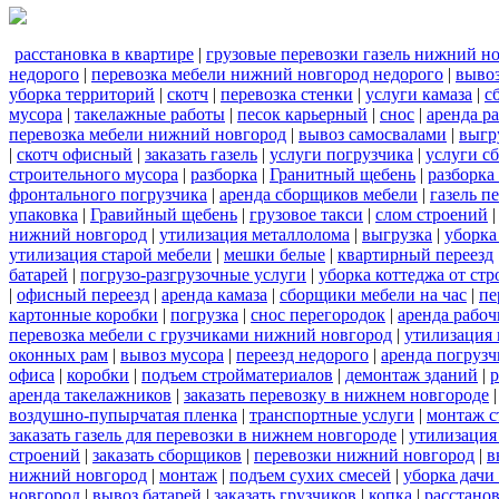
расстановка в квартире
|
грузовые перевозки газель нижний н
недорого
|
перевозка мебели нижний новгород недорого
|
вывоз
уборка территорий
|
скотч
|
перевозка стенки
|
услуги камаза
|
с
мусора
|
такелажные работы
|
песок карьерный
|
снос
|
аренда р
перевозка мебели нижний новгород
|
вывоз самосвалами
|
выгр
|
скотч офисный
|
заказать газель
|
услуги погрузчика
|
услуги с
строительного мусора
|
разборка
|
Гранитный щебень
|
разборка
фронтального погрузчика
|
аренда сборщиков мебели
|
газель п
упаковка
|
Гравийный щебень
|
грузовое такси
|
слом строений
нижний новгород
|
утилизация металлолома
|
выгрузка
|
уборка
утилизация старой мебели
|
мешки белые
|
квартирный переезд
батарей
|
погрузо-разгрузочные услуги
|
уборка коттеджа от ст
|
офисный переезд
|
аренда камаза
|
сборщики мебели на час
|
пе
картонные коробки
|
погрузка
|
снос перегородок
|
аренда рабоч
перевозка мебели с грузчиками нижний новгород
|
утилизация
оконных рам
|
вывоз мусора
|
переезд недорого
|
аренда погрузч
офиса
|
коробки
|
подъем стройматериалов
|
демонтаж зданий
|
р
аренда такелажников
|
заказать перевозку в нижнем новгороде
воздушно-пупырчатая пленка
|
транспортные услуги
|
монтаж с
заказать газель для перевозки в нижнем новгороде
|
утилизация
строений
|
заказать сборщиков
|
перевозки нижний новгород
|
в
нижний новгород
|
монтаж
|
подъем сухих смесей
|
уборка дачи
новгород
|
вывоз батарей
|
заказать грузчиков
|
копка
|
расстано