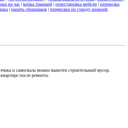
ики на час
|
копка траншей
|
перестановка мебели
|
перевозка
ника
|
нанять сборщиков
|
перевозки по городу нижний
зчика и самосвала можно вывезти строительный мусор.
квартире после ремонта.