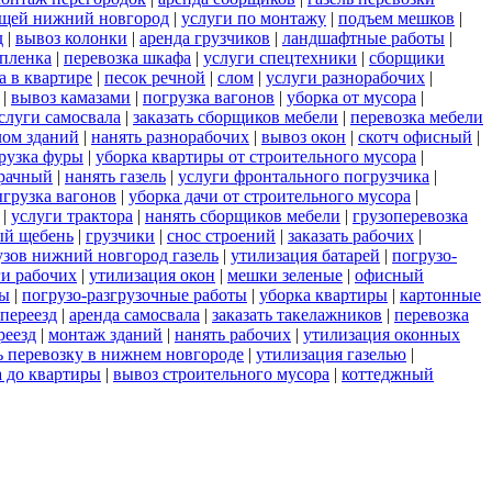
ещей нижний новгород
|
услуги по монтажу
|
подъем мешков
|
д
|
вывоз колонки
|
аренда грузчиков
|
ландшафтные работы
|
пленка
|
перевозка шкафа
|
услуги спецтехники
|
сборщики
а в квартире
|
песок речной
|
слом
|
услуги разнорабочих
|
|
вывоз камазами
|
погрузка вагонов
|
уборка от мусора
|
слуги самосвала
|
заказать сборщиков мебели
|
перевозка мебели
лом зданий
|
нанять разнорабочих
|
вывоз окон
|
скотч офисный
|
рузка фуры
|
уборка квартиры от строительного мусора
|
зрачный
|
нанять газель
|
услуги фронтального погрузчика
|
грузка вагонов
|
уборка дачи от строительного мусора
|
|
услуги трактора
|
нанять сборщиков мебели
|
грузоперевозка
ый щебень
|
грузчики
|
снос строений
|
заказать рабочих
|
узов нижний новгород газель
|
утилизация батарей
|
погрузо-
ги рабочих
|
утилизация окон
|
мешки зеленые
|
офисный
ты
|
погрузо-разгрузочные работы
|
уборка квартиры
|
картонные
переезд
|
аренда самосвала
|
заказать такелажников
|
перевозка
реезд
|
монтаж зданий
|
нанять рабочих
|
утилизация оконных
ь перевозку в нижнем новгороде
|
утилизация газелью
|
а до квартиры
|
вывоз строительного мусора
|
коттеджный