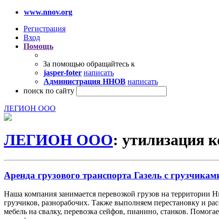
www.nnov.org
Регистрация
Вход
Помощь
За помощью обращайтесь к
jasper-foter
написать
Администрация ННОВ
написать
поиск по сайту
ЛЕГИОН ООО
ЛЕГИОН ООО
: утилизация 
Аренда грузового транспорта Газель с грузчиками
Наша компания занимается перевозкой грузов на территории 
грузчиков, разнорабочих. Также выполняем перестановку и ра
мебель на свалку, перевозка сейфов, пианино, станков. Помог