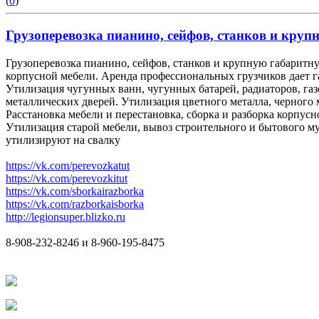
(
0
)
Грузоперевозка пианино, сейфов, станков и крупн
Грузоперевозка пианино, сейфов, станков и крупную габаритну
корпусной мебели. Аренда профессиональных грузчиков дает 
Утилизация чугунных ванн, чугунных батарей, радиаторов, га
металлических дверей. Утилизация цветного металла, черного 
Расстановка мебели и перестановка, сборка и разборка корпусн
Утилизация старой мебели, вывоз строительного и бытового мус
утилизируют на свалку
https://vk.com/perevozkatut
https://vk.com/perevozkitut
https://vk.com/sborkairazborka
https://vk.com/razborkaisborka
http://legionsuper.blizko.ru
8-908-232-8246 и 8-960-195-8475