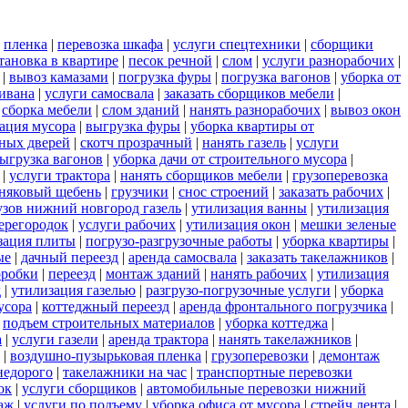
|
пленка
|
перевозка шкафа
|
услуги спецтехники
|
сборщики
тановка в квартире
|
песок речной
|
слом
|
услуги разнорабочих
|
|
вывоз камазами
|
погрузка фуры
|
погрузка вагонов
|
уборка от
дивана
|
услуги самосвала
|
заказать сборщиков мебели
|
|
сборка мебели
|
слом зданий
|
нанять разнорабочих
|
вывоз окон
ация мусора
|
выгрузка фуры
|
уборка квартиры от
ных дверей
|
скотч прозрачный
|
нанять газель
|
услуги
ыгрузка вагонов
|
уборка дачи от строительного мусора
|
|
услуги трактора
|
нанять сборщиков мебели
|
грузоперевозка
няковый щебень
|
грузчики
|
снос строений
|
заказать рабочих
|
узов нижний новгород газель
|
утилизация ванны
|
утилизация
ерегородок
|
услуги рабочих
|
утилизация окон
|
мешки зеленые
зация плиты
|
погрузо-разгрузочные работы
|
уборка квартиры
|
ые
|
дачный переезд
|
аренда самосвала
|
заказать такелажников
|
оробки
|
переезд
|
монтаж зданий
|
нанять рабочих
|
утилизация
д
|
утилизация газелью
|
разгрузо-погрузочные услуги
|
уборка
усора
|
коттеджный переезд
|
аренда фронтального погрузчика
|
|
подъем строительных материалов
|
уборка коттеджа
|
а
|
услуги газели
|
аренда трактора
|
нанять такелажников
|
|
воздушно-пузырьковая пленка
|
грузоперевозки
|
демонтаж
недорого
|
такелажники на час
|
транспортные перевозки
ок
|
услуги сборщиков
|
автомобильные перевозки нижний
аж
|
услуги по подъему
|
уборка офиса от мусора
|
стрейч лента
|