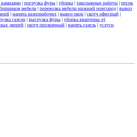
 камазами
|
погрузка фуры
|
уборка
|
такелажные работы
|
песок
сборщиков мебели
|
перевозка мебели нижний новгород
|
вывоз
аний
|
нанять разнорабочих
|
вывоз окон
|
скотч офисный
|
рузка газели
|
выгрузка фуры
|
уборка квартиры от
ных дверей
|
скотч прозрачный
|
нанять газель
|
услуги