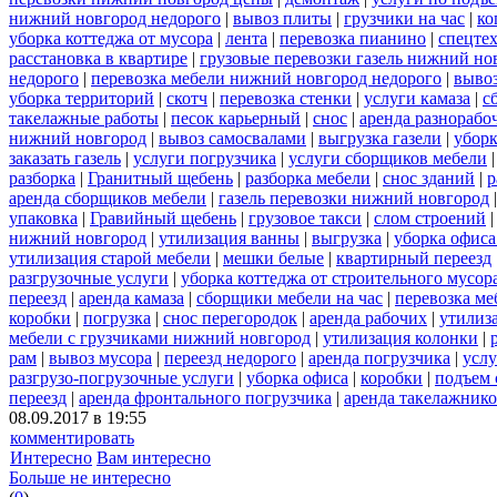
нижний новгород недорого
|
вывоз плиты
|
грузчики на час
|
ко
уборка коттеджа от мусора
|
лента
|
перевозка пианино
|
спецте
расстановка в квартире
|
грузовые перевозки газель нижний но
недорого
|
перевозка мебели нижний новгород недорого
|
вывоз
уборка территорий
|
скотч
|
перевозка стенки
|
услуги камаза
|
с
такелажные работы
|
песок карьерный
|
снос
|
аренда разнорабо
нижний новгород
|
вывоз самосвалами
|
выгрузка газели
|
уборк
заказать газель
|
услуги погрузчика
|
услуги сборщиков мебели
разборка
|
Гранитный щебень
|
разборка мебели
|
снос зданий
|
р
аренда сборщиков мебели
|
газель перевозки нижний новгород
упаковка
|
Гравийный щебень
|
грузовое такси
|
слом строений
нижний новгород
|
утилизация ванны
|
выгрузка
|
уборка офиса
утилизация старой мебели
|
мешки белые
|
квартирный переезд
разгрузочные услуги
|
уборка коттеджа от строительного мусор
переезд
|
аренда камаза
|
сборщики мебели на час
|
перевозка ме
коробки
|
погрузка
|
снос перегородок
|
аренда рабочих
|
утилиз
мебели с грузчиками нижний новгород
|
утилизация колонки
|
рам
|
вывоз мусора
|
переезд недорого
|
аренда погрузчика
|
услу
разгрузо-погрузочные услуги
|
уборка офиса
|
коробки
|
подъем 
переезд
|
аренда фронтального погрузчика
|
аренда такелажник
08.09.2017 в 19:55
комментировать
Интересно
Вам интересно
Больше не интересно