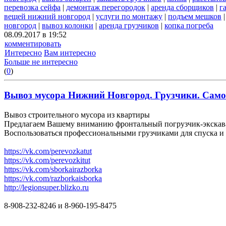
перевозка сейфа
|
демонтаж перегородок
|
аренда сборщиков
|
г
вещей нижний новгород
|
услуги по монтажу
|
подъем мешков
новгород
|
вывоз колонки
|
аренда грузчиков
|
копка погреба
08.09.2017 в 19:52
комментировать
Интересно
Вам интересно
Больше не интересно
(
0
)
Вывоз мусора Нижний Новгород. Грузчики. Самосв
Вывоз строительного мусора из квартиры
Предлагаем Вашему вниманию фронтальный погрузчик-экскават
Воспользоваться профессиональными грузчиками для спуска и 
https://vk.com/perevozkatut
https://vk.com/perevozkitut
https://vk.com/sborkairazborka
https://vk.com/razborkaisborka
http://legionsuper.blizko.ru
8-908-232-8246 и 8-960-195-8475