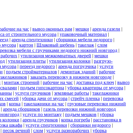
рабочие на час
|
вывоз оконных рам
|
мешки
|
аренда газели
|
са от строительного мусора
|
упаковочный материал
|
еезд
|
аренда спецтехники
|
сборщики мебели недорого
|
о мусора
|
картон
|
Шлаковый щебень
|
такелаж
|
слом
ревозка мебели с грузчиками недорого нижний новгород
|
 рабочих
|
утилизация межкомнатных дверей
|
мешки
род
|
утилизация плиты
|
утилизация колонки
|
разгрузо-
з мусора
|
переезд недорого
|
аренда погрузчика
|
услуги
ки
|
подъем стройматериалов
|
демонтаж зданий
|
рабочие
такелажников
|
заказать перевозку в нижнем новгороде
|
и
|
монтаж строений
|
рабочие на час
|
доставка под ключ
|
вывоз
освалами
|
подъем гипсокартона
|
уборка квартиры от мусора
|
ванны
|
услуги грузчиков
|
земляные работы
|
такелажники
их смесей
|
уборка дачи от мусора
|
стрейч пленка
|
перевозка
ков
|
копка
|
такелажники на час
|
грузовые перевозки нижний
|
аренда сборщиков
|
газель перевозки нижний новгород
 новгород
|
услуги по монтажу
|
подъем мешков
|
уборка
з колонки
|
аренда грузчиков
|
копка погреба
|
расстановка в
озка шкафа
|
услуги спецтехники
|
сборщики недорого
|
|
песок речной
|
слом
|
услуги разнорабочих
|
уборка