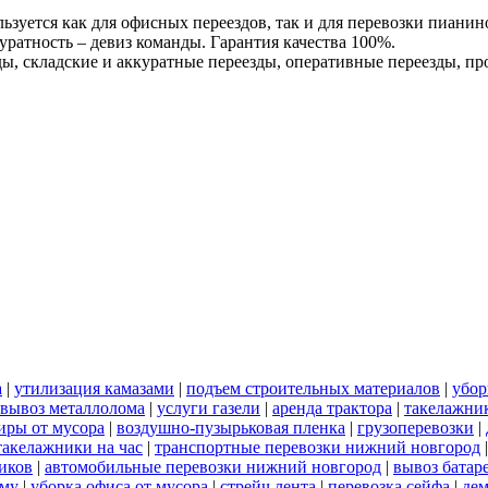
льзуется как для офисных переездов, так и для перевозки пиани
уратность – девиз команды. Гарантия качества 100%.
ы, складские и аккуратные переезды, оперативные переезды, п
а
|
утилизация камазами
|
подъем строительных материалов
|
убор
вывоз металлолома
|
услуги газели
|
аренда трактора
|
такелажни
иры от мусора
|
воздушно-пузырьковая пленка
|
грузоперевозки
|
такелажники на час
|
транспортные перевозки нижний новгород
иков
|
автомобильные перевозки нижний новгород
|
вывоз батар
ему
|
уборка офиса от мусора
|
стрейч лента
|
перевозка сейфа
|
дем