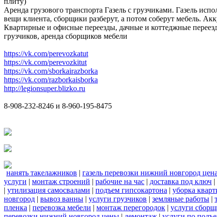
плиту)
Аренда грузового транспорта Газель с грузчиками. Газель испо
вещи клиента, сборщики разберут, а потом соберут мебель. Акк
Квартирные и офисные переезды, дачные и коттеджные переезд
грузчиков, аренда сборщиков мебели
https://vk.com/perevozkatut
https://vk.com/perevozkitut
https://vk.com/sborkairazborka
https://vk.com/razborkaisborka
http://legionsuper.blizko.ru
8-908-232-8246 и 8-960-195-8475
нанять такелажников
|
газель перевозки нижний новгород цен
услуги
|
монтаж строений
|
рабочие на час
|
доставка под ключ
|
|
утилизация самосвалами
|
подъем гипсокартона
|
уборка кварт
новгород
|
вывоз ванны
|
услуги грузчиков
|
земляные работы
|
пленка
|
перевозка мебели
|
монтаж перегородок
|
услуги сборщ
перевозки нижний новгород цены
|
демонтаж
|
услуги по подъ