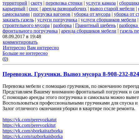
территорий
|
скотч
|
перевозка стенки
|
услуги камаза
|
сборщики
карьерный
|
снос
|
аренда разнорабочих
|
вывоз старой мебели
|
самосвалами
|
погрузка вагонов
|
уборка от мусора
|
уборка от 
заказать газель
|
услуги погрузчика
|
услуги сборщиков мебели
строительного мусора
|
разборка
|
Гранитный щебень
|
разборка
фронтального погрузчика
|
аренда сборщиков мебели
|
газель п
08.09.2017 в 19:48
комментировать
Интересно
Вам интересно
Больше не интересно
(
0
)
Перевозки. Грузчики. Вывоз мусора 8-908-232-824
Перевозка мебели с помощью грузчиков, по окончанию переезда
Представляем Вашему вниманию фронтальный погрузчик и сам
С помощью аренды этого погрузчика и самосвала можно вывез
Воспользоваться профессиональными грузчиками для спуска и 
Залог отличного окончания уборки в квартире после ремонта.
https://vk.com/perevozkatut
https://vk.com/perevozkitut
https://vk.com/sborkairazborka
https://vk.com/razborkaisborka