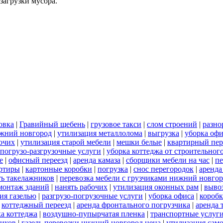
загрузки мусора.
овка
|
Гравийный щебень
|
грузовое такси
|
слом строений
|
разно
ижний новгород
|
утилизация металлолома
|
выгрузка
|
уборка офи
бочих
|
утилизация старой мебели
|
мешки белые
|
квартирный пер
погрузо-разгрузочные услуги
|
уборка коттеджа от строительног
е
|
офисный переезд
|
аренда камаза
|
сборщики мебели на час
|
пе
артиры
|
картонные коробки
|
погрузка
|
снос перегородок
|
аренда
ть такелажников
|
перевозка мебели с грузчиками нижний новго
монтаж зданий
|
нанять рабочих
|
утилизация оконных рам
|
выво
ия газелью
|
разгрузо-погрузочные услуги
|
уборка офиса
|
короб
|
коттеджный переезд
|
аренда фронтального погрузчика
|
аренда 
а коттеджа
|
воздушно-пупырчатая пленка
|
транспортные услуг
ников
|
газель перевозки нижний новгород цена
|
утилизация сам