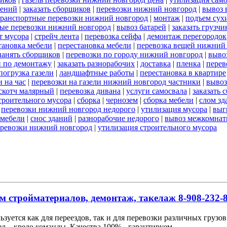
оений
|
заказать сборщиков
|
перевозки нижний новгород
|
вывоз 
транспортные перевозки нижний новгород
|
монтаж
|
подъем сух
ые перевозки нижний новгород
|
вывоз батарей
|
заказать грузчи
т мусора
|
стрейч лента
|
перевозка сейфа
|
демонтаж перегородок
тановка мебели
|
перестановка мебели
|
перевозка вещей нижний
нанять сборщиков
|
перевозки по городу нижний новгород
|
выво
и по демонтажу
|
заказать разнорабочих
|
доставка
|
пленка
|
перев
погрузка газели
|
ландшафтные работы
|
перестановка в квартире
 на час
|
перевозки на газели нижний новгород частники
|
вывоз
скотч малярный
|
перевозка дивана
|
услуги самосвала
|
заказать 
строительного мусора
|
сборка
|
чернозем
|
сборка мебели
|
слом зд
|
перевозки нижний новгород недорого
|
утилизация мусора
|
выг
 мебели
|
снос зданий
|
разнорабочие недорого
|
вывоз межкомнат
еревозки нижний новгород
|
утилизация строительного мусора
м стройматериалов, демонтаж, такелаж 8-908-232-8
льзуется как для переездов, так и для перевозки различных груз
д – кредо команды. Качества 100% - гарантируем.