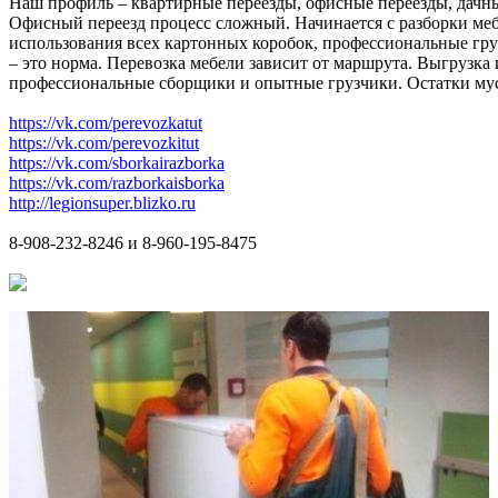
Наш профиль – квартирные переезды, офисные переезды, дачны
Офисный переезд процесс сложный. Начинается с разборки меб
использования всех картонных коробок, профессиональные груз
– это норма. Перевозка мебели зависит от маршрута. Выгрузка
профессиональные сборщики и опытные грузчики. Остатки мусор
https://vk.com/perevozkatut
https://vk.com/perevozkitut
https://vk.com/sborkairazborka
https://vk.com/razborkaisborka
http://legionsuper.blizko.ru
8-908-232-8246 и 8-960-195-8475