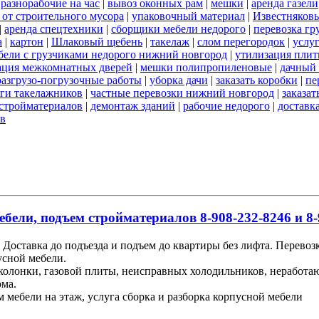
|
разнорабочие на час
|
вывоз оконных рам
|
мешки
|
аренда газели
 от строительного мусора
|
упаковочный материал
|
Известняков
|
аренда спецтехники
|
сборщики мебели недорого
|
перевозка гр
а
|
картон
|
Шлаковый щебень
|
такелаж
|
слом перегородок
|
услу
бели с грузчиками недорого нижний новгород
|
утилизация пли
ация межкомнатных дверей
|
мешки полипропиленовые
|
дачный 
разгрузо-погрузочные работы
|
уборка дачи
|
заказать коробки
|
пе
ги такелажников
|
частные перевозки нижний новгород
|
заказат
стройматериалов
|
демонтаж зданий
|
рабочие недорого
|
доставк
ов
ебели, подъем стройматериалов 8-908-232-8246 и 8-
Доставка до подъезда и подъем до квартиры без лифта. Перевоз
усной мебели.
 колонки, газовой плиты, неисправных холодильников, неработ
ома.
м мебели на этаж, услуга сборка и разборка корпусной мебели