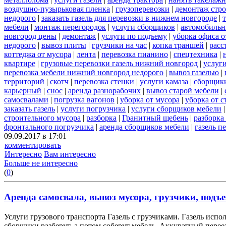
воздушно-пузырьковая пленка
|
грузоперевозки
|
демонтаж стр
недорого
|
заказать газель для перевозки в нижнем новгороде
|
мебели
|
монтаж перегородок
|
услуги сборщиков
|
автомобильн
новгород цены
|
демонтаж
|
услуги по подъему
|
уборка офиса о
недорого
|
вывоз плиты
|
грузчики на час
|
копка траншей
|
расс
коттеджа от мусора
|
лента
|
перевозка пианино
|
спецтехника
|
квартире
|
грузовые перевозки газель нижний новгород
|
услуг
перевозка мебели нижний новгород недорого
|
вывоз газелью
|
территорий
|
скотч
|
перевозка стенки
|
услуги камаза
|
сборщики
карьерный
|
снос
|
аренда разнорабочих
|
вывоз старой мебели
|
самосвалами
|
погрузка вагонов
|
уборка от мусора
|
уборка от 
заказать газель
|
услуги погрузчика
|
услуги сборщиков мебели
строительного мусора
|
разборка
|
Гранитный щебень
|
разборка
фронтального погрузчика
|
аренда сборщиков мебели
|
газель п
09.09.2017 в 17:01
комментировать
Интересно
Вам интересно
Больше не интересно
(
0
)
Аренда самосвала, вывоз мусора, грузчики, подъе
Услуги грузового транспорта Газель с грузчиками. Газель испо
сборщики разберут, а потом соберут мебель. Аккуратный переез