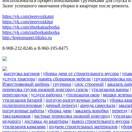
Воспользоваться профессиональными грузчиками для спуска и 
Залог успешного окончания уборки в квартире после ремонта.
https://vk.com/perevozkatut
https://vk.com/perevozkitut
https://vk.com/sborkairazborka
https://vk.com/razborkaisborka
http://legionsuper.blizko.ru
8-908-232-8246 и 8-960-195-8475
выгрузка вагонов
|
уборка дачи от строительного мусора
|
упак
услуги трактора
|
нанять сборщиков мебели
|
грузоперевозка н
Известняковый щебень
|
грузчики
|
снос строений
|
заказать ра
перевозка грузов нижний новгород газель
|
утилизация ванны
|
перегородок
|
услуги рабочих
|
утилизация окон
|
мешки зелены
утилизация батарей
|
погрузо-разгрузочные работы
|
уборка кв
полипропиленовые
|
дачный переезд
|
аренда самосвала
|
заказа
погрузочные работы
|
уборка дачи
|
заказать коробки
|
переезд
|
такелажников
|
частные перевозки нижний новгород
|
утилизац
недорого
|
доставка до квартиры
|
вывоз строительного мусора
утилизация камазами
|
подъем строительных материалов
|
уборк
металлолома
|
услуги газели
|
аренда трактора
|
нанять такелаж