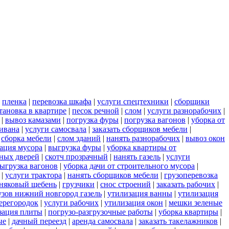
|
пленка
|
перевозка шкафа
|
услуги спецтехники
|
сборщики
тановка в квартире
|
песок речной
|
слом
|
услуги разнорабочих
|
|
вывоз камазами
|
погрузка фуры
|
погрузка вагонов
|
уборка от
дивана
|
услуги самосвала
|
заказать сборщиков мебели
|
|
сборка мебели
|
слом зданий
|
нанять разнорабочих
|
вывоз окон
ация мусора
|
выгрузка фуры
|
уборка квартиры от
ных дверей
|
скотч прозрачный
|
нанять газель
|
услуги
ыгрузка вагонов
|
уборка дачи от строительного мусора
|
|
услуги трактора
|
нанять сборщиков мебели
|
грузоперевозка
няковый щебень
|
грузчики
|
снос строений
|
заказать рабочих
|
узов нижний новгород газель
|
утилизация ванны
|
утилизация
ерегородок
|
услуги рабочих
|
утилизация окон
|
мешки зеленые
зация плиты
|
погрузо-разгрузочные работы
|
уборка квартиры
|
ые
|
дачный переезд
|
аренда самосвала
|
заказать такелажников
|