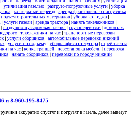
оробки
|
переезд
|
монтаж зданий
|
нанять рабочих
|
утилизация
д
|
утилизация газелью
|
разгрузо-погрузочные услуги
|
уборка
усора
|
коттеджный переезд
|
аренда фронтального погрузчика
|
|
подъем строительных материалов
|
уборка коттеджа
|
а
|
услуги газели
|
аренда трактора
|
нанять такелажников
|
|
воздушно-пузырьковая пленка
|
грузоперевозки
|
демонтаж
недорого
|
такелажники на час
|
транспортные перевозки
ок
|
услуги сборщиков
|
автомобильные перевозки нижний
аж
|
услуги по подъему
|
уборка офиса от мусора
|
стрейч лента
|
ики на час
|
копка траншей
|
перестановка мебели
|
перевозка
ника
|
нанять сборщиков
|
перевозки по городу нижний
6 и 8-960-195-8475
узчики аккуратно спустят и погрузят в газель, далее вывезут