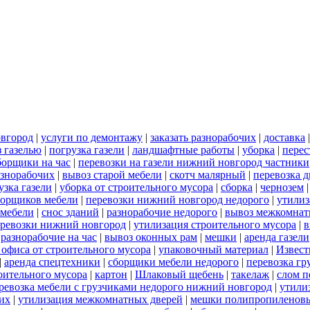
овгород
|
услуги по демонтажу
|
заказать разнорабочих
|
доставка
 газелью
|
погрузка газели
|
ландшафтные работы
|
уборка
|
перес
борщики на час
|
перевозки на газели нижний новгород частники
азнорабочих
|
вывоз старой мебели
|
скотч малярный
|
перевозка 
узка газели
|
уборка от строительного мусора
|
сборка
|
чернозем
борщиков мебели
|
перевозки нижний новгород недорого
|
утилиз
 мебели
|
снос зданий
|
разнорабочие недорого
|
вывоз межкомнат
еревозки нижний новгород
|
утилизация строительного мусора
|
в
|
разнорабочие на час
|
вывоз оконных рам
|
мешки
|
аренда газели
 офиса от строительного мусора
|
упаковочный материал
|
Извест
|
аренда спецтехники
|
сборщики мебели недорого
|
перевозка гр
роительного мусора
|
картон
|
Шлаковый щебень
|
такелаж
|
слом п
ревозка мебели с грузчиками недорого нижний новгород
|
утили
их
|
утилизация межкомнатных дверей
|
мешки полипропиленов