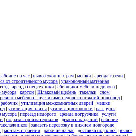
рабочие на час
|
вывоз оконных рам
|
мешки
|
аренда газели
|
са от строительного мусора
|
упаковочный материал
|
еезд
|
аренда спецтехники
|
сборщики мебели недорого
|
о мусора
|
картон
|
Шлаковый щебень
|
такелаж
|
слом
ревозка мебели с грузчиками недорого нижний новгород
|
 рабочих
|
утилизация межкомнатных дверей
|
мешки
род
|
утилизация плиты
|
утилизация колонки
|
разгрузо-
з мусора
|
переезд недорого
|
аренда погрузчика
|
услуги
ки
|
подъем стройматериалов
|
демонтаж зданий
|
рабочие
такелажников
|
заказать перевозку в нижнем новгороде
|
и
|
монтаж строений
|
рабочие на час
|
доставка под ключ
|
вывоз
освалами
|
подъем гипсокартона
|
уборка квартиры от мусора
|