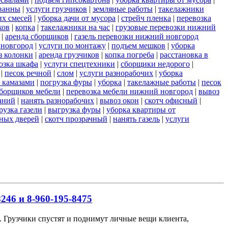
ванны
|
услуги грузчиков
|
земляные работы
|
такелажники
их смесей
|
уборка дачи от мусора
|
стрейч пленка
|
перевозка
ков
|
копка
|
такелажники на час
|
грузовые перевозки нижний
|
аренда сборщиков
|
газель перевозки нижний новгород
 новгород
|
услуги по монтажу
|
подъем мешков
|
уборка
з колонки
|
аренда грузчиков
|
копка погреба
|
расстановка в
озка шкафа
|
услуги спецтехники
|
сборщики недорого
|
|
песок речной
|
слом
|
услуги разнорабочих
|
уборка
 камазами
|
погрузка фуры
|
уборка
|
такелажные работы
|
песок
сборщиков мебели
|
перевозка мебели нижний новгород
|
вывоз
аний
|
нанять разнорабочих
|
вывоз окон
|
скотч офисный
|
рузка газели
|
выгрузка фуры
|
уборка квартиры от
ных дверей
|
скотч прозрачный
|
нанять газель
|
услуги
246 и 8-960-195-8475
ов. Грузчики спустят и поднимут личные вещи клиента,