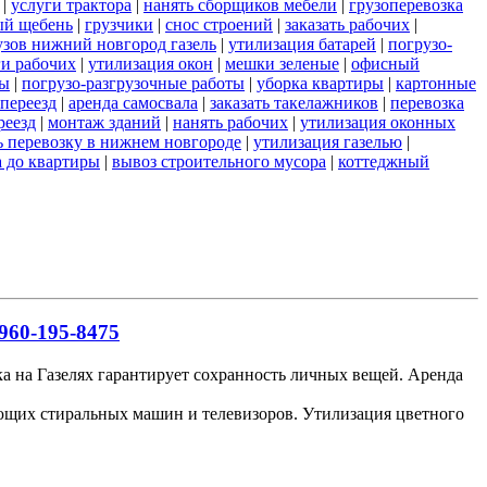
|
услуги трактора
|
нанять сборщиков мебели
|
грузоперевозка
ый щебень
|
грузчики
|
снос строений
|
заказать рабочих
|
узов нижний новгород газель
|
утилизация батарей
|
погрузо-
ги рабочих
|
утилизация окон
|
мешки зеленые
|
офисный
ты
|
погрузо-разгрузочные работы
|
уборка квартиры
|
картонные
переезд
|
аренда самосвала
|
заказать такелажников
|
перевозка
реезд
|
монтаж зданий
|
нанять рабочих
|
утилизация оконных
ь перевозку в нижнем новгороде
|
утилизация газелью
|
а до квартиры
|
вывоз строительного мусора
|
коттеджный
960-195-8475
ка на Газелях гарантирует сохранность личных вещей. Аренда
ающих стиральных машин и телевизоров. Утилизация цветного