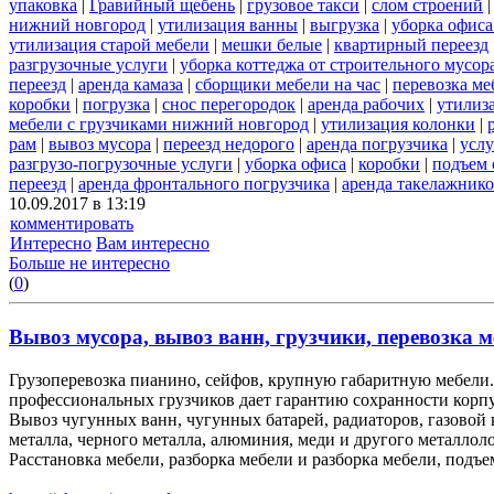
упаковка
|
Гравийный щебень
|
грузовое такси
|
слом строений
нижний новгород
|
утилизация ванны
|
выгрузка
|
уборка офиса
утилизация старой мебели
|
мешки белые
|
квартирный переезд
разгрузочные услуги
|
уборка коттеджа от строительного мусор
переезд
|
аренда камаза
|
сборщики мебели на час
|
перевозка ме
коробки
|
погрузка
|
снос перегородок
|
аренда рабочих
|
утилиз
мебели с грузчиками нижний новгород
|
утилизация колонки
|
рам
|
вывоз мусора
|
переезд недорого
|
аренда погрузчика
|
услу
разгрузо-погрузочные услуги
|
уборка офиса
|
коробки
|
подъем 
переезд
|
аренда фронтального погрузчика
|
аренда такелажник
10.09.2017 в 13:19
комментировать
Интересно
Вам интересно
Больше не интересно
(
0
)
Вывоз мусора, вывоз ванн, грузчики, перевозка м
Грузоперевозка пианино, сейфов, крупную габаритную мебели. 
профессиональных грузчиков дает гарантию сохранности корп
Вывоз чугунных ванн, чугунных батарей, радиаторов, газовой
металла, черного металла, алюминия, меди и другого металлол
Расстановка мебели, разборка мебели и разборка мебели, подъе