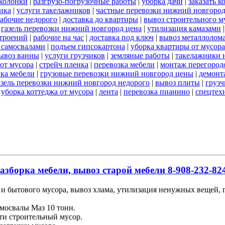
 колонки
|
разгрузо-погрузочные работы
|
уборка дачи
|
заказать к
ика
|
услуги такелажников
|
частные перевозки нижний новгоро
абочие недорого
|
доставка до квартиры
|
вывоз строительного м
|
газель перевозки нижний новгород цена
|
утилизация камазами
троений
|
рабочие на час
|
доставка под ключ
|
вывоз металлолом
 самосвалами
|
подъем гипсокартона
|
уборка квартиры от мусора
ывоз ванны
|
услуги грузчиков
|
земляные работы
|
такелажники 
 от мусора
|
стрейч пленка
|
перевозка мебели
|
монтаж перегород
вка мебели
|
грузовые перевозки нижний новгород цены
|
демонт
азель перевозки нижний новгород недорого
|
вывоз плиты
|
грузч
|
уборка коттеджа от мусора
|
лента
|
перевозка пианино
|
спецтех
азборка мебели, вывоз старой мебели 8-908-232-824
и бытового мусора, вывоз хлама, утилизация ненужных вещей, гр
мосвалы Маз 10 тонн.
ти строительный мусор.