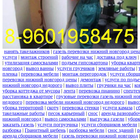
нанять такелажников
|
газель перевозки нижний новгород цен
услуги
|
монтаж строений
|
рабочие на час
|
доставка под ключ
|
|
утилизация самосвалами
|
подъем гипсокартона
|
уборка кварт
новгород
|
вывоз ванны
|
услуги грузчиков
|
земляные работы
|
пленка
|
перевозка мебели
|
монтаж перегородок
|
услуги сборщ
перевозки нижний новгород цены
|
демонтаж
|
услуги по подъ
нижний новгород недорого
|
вывоз плиты
|
грузчики на час
|
ко
уборка коттеджа от мусора
|
лента
|
перевозка пианино
|
спецте
расстановка в квартире
|
грузовые перевозки газель нижний но
недорого
|
перевозка мебели нижний новгород недорого
|
вывоз
уборка территорий
|
скотч
|
перевозка стенки
|
услуги камаза
|
с
такелажные работы
|
песок карьерный
|
снос
|
аренда разнорабо
нижний новгород
|
вывоз самосвалами
|
выгрузка газели
|
уборк
заказать газель
|
услуги погрузчика
|
услуги сборщиков мебели
разборка
|
Гранитный щебень
|
разборка мебели
|
снос зданий
|
р
аренда сборщиков мебели
|
газель перевозки нижний новгород