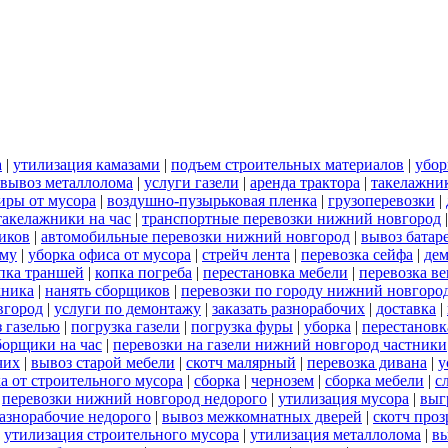
а
|
утилизация камазами
|
подъем строительных материалов
|
убор
вывоз металлолома
|
услуги газели
|
аренда трактора
|
такелажни
иры от мусора
|
воздушно-пузырьковая пленка
|
грузоперевозки
|
такелажники на час
|
транспортные перевозки нижний новгород
иков
|
автомобильные перевозки нижний новгород
|
вывоз батар
ему
|
уборка офиса от мусора
|
стрейч лента
|
перевозка сейфа
|
дем
пка траншей
|
копка погреба
|
перестановка мебели
|
перевозка в
хника
|
нанять сборщиков
|
перевозки по городу нижний новгоро
вгород
|
услуги по демонтажу
|
заказать разнорабочих
|
доставка
|
 газелью
|
погрузка газели
|
погрузка фуры
|
уборка
|
перестановк
борщики на час
|
перевозки на газели нижний новгород частники
чих
|
вывоз старой мебели
|
скотч малярный
|
перевозка дивана
|
у
а от строительного мусора
|
сборка
|
чернозем
|
сборка мебели
|
с
|
перевозки нижний новгород недорого
|
утилизация мусора
|
выг
азнорабочие недорого
|
вывоз межкомнатных дверей
|
скотч про
|
утилизация строительного мусора
|
утилизация металлолома
|
вы