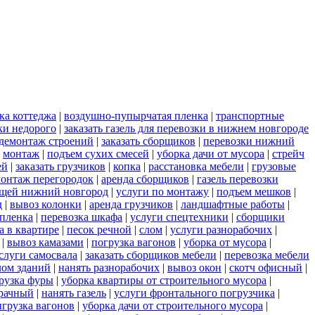
ка коттеджа
|
воздушно-пупырчатая пленка
|
транспортные
ки недорого
|
заказать газель для перевозки в нижнем новгороде
демонтаж строений
|
заказать сборщиков
|
перевозки нижний
|
монтаж
|
подъем сухих смесей
|
уборка дачи от мусора
|
стрейч
ей
|
заказать грузчиков
|
копка
|
расстановка мебели
|
грузовые
онтаж перегородок
|
аренда сборщиков
|
газель перевозки
ещей нижний новгород
|
услуги по монтажу
|
подъем мешков
|
д
|
вывоз колонки
|
аренда грузчиков
|
ландшафтные работы
|
пленка
|
перевозка шкафа
|
услуги спецтехники
|
сборщики
а в квартире
|
песок речной
|
слом
|
услуги разнорабочих
|
|
вывоз камазами
|
погрузка вагонов
|
уборка от мусора
|
слуги самосвала
|
заказать сборщиков мебели
|
перевозка мебели
лом зданий
|
нанять разнорабочих
|
вывоз окон
|
скотч офисный
|
рузка фуры
|
уборка квартиры от строительного мусора
|
зрачный
|
нанять газель
|
услуги фронтального погрузчика
|
грузка вагонов
|
уборка дачи от строительного мусора
|