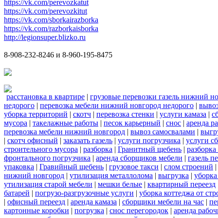
https://vk.com/perevozkatut
https://vk.com/perevozkitut
https://vk.com/sborkairazborka
https://vk.com/razborkaisborka
http://legionsuper.blizko.ru
8-908-232-8246 и 8-960-195-8475
расстановка в квартире
|
грузовые перевозки газель нижний н
недорого
|
перевозка мебели нижний новгород недорого
|
вывоз
уборка территорий
|
скотч
|
перевозка стенки
|
услуги камаза
|
с
мусора
|
такелажные работы
|
песок карьерный
|
снос
|
аренда р
перевозка мебели нижний новгород
|
вывоз самосвалами
|
выгр
|
скотч офисный
|
заказать газель
|
услуги погрузчика
|
услуги с
строительного мусора
|
разборка
|
Гранитный щебень
|
разборка
фронтального погрузчика
|
аренда сборщиков мебели
|
газель п
упаковка
|
Гравийный щебень
|
грузовое такси
|
слом строений
нижний новгород
|
утилизация металлолома
|
выгрузка
|
уборка
утилизация старой мебели
|
мешки белые
|
квартирный переезд
батарей
|
погрузо-разгрузочные услуги
|
уборка коттеджа от ст
|
офисный переезд
|
аренда камаза
|
сборщики мебели на час
|
пе
картонные коробки
|
погрузка
|
снос перегородок
|
аренда рабоч