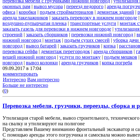
перевозка мебели с грузчиками нижний новгород
|
утилизация
оконных рам
|
вывоз мусора
|
переезд недорого
|
аренда погрузч
офиса
|
коробки
|
подъем стройматериалов
|
демонтаж зданий
|
р
аренда такелажников
|
заказать перевозку в нижнем новгороде
воздушно-пупырчатая пленка
|
транспортные услуги
|
монтаж с
заказать газель для перевозки в нижнем новгороде
|
утилизация
строений
|
заказать сборщиков
|
перевозки нижний новгород
|
в
нижний новгород
|
монтаж
|
подъем сухих смесей
|
уборка дачи
новгород
|
вывоз батарей
|
заказать грузчиков
|
копка
|
расстано
перевозка сейфа
|
демонтаж перегородок
|
аренда сборщиков
|
г
вещей нижний новгород
|
услуги по монтажу
|
подъем мешков
новгород
|
вывоз колонки
|
аренда грузчиков
|
копка погреба
09.09.2017 в 17:04
комментировать
Интересно
Вам интересно
Больше не интересно
(
0
)
Перевозка мебели, грузчики, переезды, сборка и р
Утилизация старой мебели, вывоз строительного, технического 
на свалку и утилизируют на полигоне
Представляем Вашему вниманию фронтальный экскаватор и са
С помощью аренды этого погрузчика и самосвала можно вывез