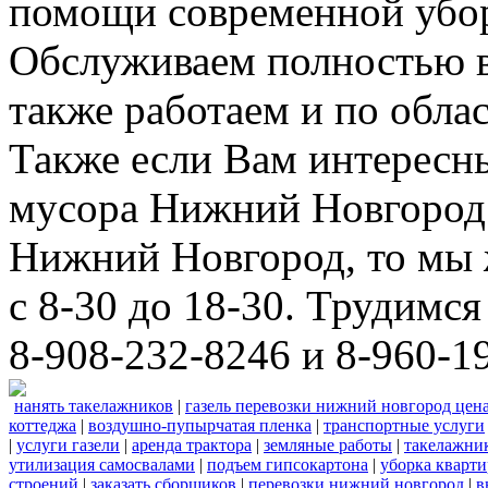
помощи современной убор
Обслуживаем полностью в
также работаем и по облас
Также если Вам интересны
мусора Нижний Новгород 
Нижний Новгород, то мы 
с 8-30 до 18-30. Трудимс
8-908-232-8246 и 8-960-1
нанять такелажников
|
газель перевозки нижний новгород цен
коттеджа
|
воздушно-пупырчатая пленка
|
транспортные услуги
|
услуги газели
|
аренда трактора
|
земляные работы
|
такелажни
утилизация самосвалами
|
подъем гипсокартона
|
уборка кварти
строений
|
заказать сборщиков
|
перевозки нижний новгород
|
в