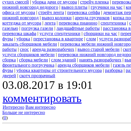
сухих смесей
|
уборка дачи от мусора
|
стрейч пленка
|
перевозк
нижний новгород недорого
|
вывоз плиты
|
грузчики на час
|
ко
офиса от мусора
|
стрейч лента
|
перевозка сейфа
|
демонтаж пер
нижний новгород
|
вывоз колонки
|
аренда грузчиков
|
копка по
коттеджа от мусора
|
лента
|
перевозка пианино
|
спецтехника
|
газелью
|
погрузка газели
|
ландшафтные работы
|
расстановка в
перевозка шкафа
|
услуги спецтехники
|
сборщики на час
|
пере
фуры
|
уборка
|
перестановка в квартире
|
слом
|
услуги разнора
заказать сборщиков мебели
|
перевозка мебели нижний новгоро
работы
|
снос
|
аренда разнорабочих
|
вывоз старой мебели
|
ско
услуги сборщиков мебели
|
перевозки нижний новгород недоро
сборка
|
сборка мебели
|
слом зданий
|
нанять разнорабочих
|
вы
фронтального погрузчика
|
аренда сборщиков мебели
|
газель п
фуры
|
уборка квартиры от строительного мусора
|
разборка
|
ра
дверей
|
скотч прозрачный
03.08.2017 в 19:01
комментировать
Интересно
Вам интересно
Больше не интересно
(
0
)