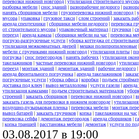
перевозки нижний новгород
|
утилизация строительного мусор
разборка мебели
|
снос зданий
|
разнорабочие недорого
|
разнор
нанять сборщиков мебели
|
грузоперевозка нижний новгород
|
мусора
|
упаковка
|
грузовое такси
|
слом строений
|
заказать ра
аренда спецтехники
|
сборщики мебели недорого
|
перевозка гр
от строительного мусора
|
упаковочный материал
|
грузчики
|
с
переезд
|
аренда камаза
|
сборщики мебели на час
|
перевозка ме
погрузо-разгрузочные услуги
|
уборка коттеджа от строительно
утилизация межкомнатных дверей
|
мешки полипропиленовые
мебели с грузчиками нижний новгород
|
утилизация плиты
|
по
погрузка
|
снос перегородок
|
нанять рабочих
|
утилизация окон
такелажников
|
частные перевозки нижний новгород
|
утилизац
переезд
|
монтаж зданий
|
демонтаж зданий
|
рабочие недорого
аренда фронтального погрузчика
|
аренда такелажников
|
заказ
погрузочные услуги
|
уборка офиса
|
коробки
|
подъем строймат
доставка под ключ
|
вывоз металлолома
|
услуги газели
|
аренда
утилизация камазами
|
подъем строительных материалов
|
уборк
строений
|
заказать сборщиков
|
перевозки нижний новгород
|
в
заказать газель для перевозки в нижнем новгороде
|
утилизация
воздушно-пузырьковая пленка
|
перевозка мебели
|
монтаж пере
вывоз батарей
|
заказать грузчиков
|
копка
|
такелажники на час
перевозка сейфа
|
демонтаж перегородок
|
аренда сборщиков
|
г
|
копка траншей
|
расстановка мебели
|
демонтаж
|
услуги по по
03.08.2017 в 19:00