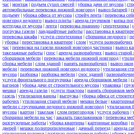
час
|
монтаж
|
подъем сухих смесей
|
уборка дачи от мусора
|
стр
автомобильные перевозки нижний новгород
|
вывоз батарей
|
г
подъему
|
уборка офиса от мусора
|
стрейч лента
|
перевозка сей
новгород недорого
|
вывоз плиты
|
аренда грузчиков
|
копка пог
коттеджа от мусора
|
лента
|
перевозка пианино
|
спецтехника
|
погрузка газели
|
ландшафтные работы
|
расстановка в квартире
перевозка шкафа
|
услуги спецтехники
|
сборщики недорого
|
п
|
уборка
|
перестановка в квартире
|
слом
|
услуги разнорабочих
час
|
перевозки на газели нижний новгород частники
|
вывоз к
такелажные работы
|
снос
|
аренда разнорабочих
|
вывоз старой
сборщиков мебели
|
перевозка мебели нижний новгород
|
утили
сборка мебели
|
слом зданий
|
нанять разнорабочих
|
вывоз окон
мебели
|
перевозки нижний новгород недорого
|
утилизация ст
мусора
|
разборка
|
разборка мебели
|
снос зданий
|
разнорабочие
услуги фронтального погрузчика
|
аренда сборщиков мебели
|
г
вагонов
|
уборка дачи от строительного мусора
|
упаковка
|
груз
мешки
|
аренда газели
|
услуги трактора
|
нанять сборщиков меб
газель
|
утилизация ванны
|
выгрузка
|
уборка офиса от строите
рабочих
|
утилизация старой мебели
|
мешки белые
|
квартирный
мебели с грузчиками недорого нижний новгород
|
утилизация 
мусора
|
картон
|
такелаж
|
слом перегородок
|
услуги рабочих
|
сборщики мебели на час
|
заказать такелажников
|
перевозка ме
разгрузочные работы
|
уборка квартиры
|
картонные коробки
|
п
дверей
|
мешки полипропиленовые
|
дачный переезд
|
аренда са
утилизация колонки
|
разгрузо-погрузочные работы
|
уборка да