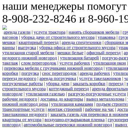
наши менеджеры помогут 
8-908-232-8246 и 8-960-1
аренда газели
|
услуги трактора
|
нанять сборщиков мебели
|
гр
вагонов
|
уборка дачи от строительного мусора
|
упаковка
|
груз
мешки
|
квартирный переезд
|
аренда спецтехники
|
сборщики м
ванны
|
выгрузка
|
уборка офиса от строительного мусора
|
упак
утилизация старой мебели
|
мешки белые
|
офисный переезд
|
ар
недорого нижний новгород
|
утилизация батарей
|
погрузо-разг
такелаж
|
слом перегородок
|
услуги рабочих
|
утилизация окон
|
перевозка мебели с грузчиками нижний новгород
|
утилизаци
коробки
|
погрузка
|
снос перегородок
|
аренда рабочих
|
утилиз
переезд недорого
|
аренда погрузчика
|
услуги такелажников
|
ч
погрузочные работы
|
уборка дачи
|
заказать коробки
|
переезд
|
строительного мусора
|
коттеджный переезд
|
аренда фронтальн
новгороде
|
утилизация газелью
|
разгрузо-погрузочные услуги
рабочие недорого
|
доставка до квартиры
|
вывоз металлолома
|
нижний новгород цена
|
утилизация камазами
|
подъем строите
транспортные услуги
|
монтаж строений
|
рабочие на час
|
доста
такелажники недорого
|
заказать газель для перевозки в нижне
квартиры от мусора
|
воздушно-пузырьковая пленка
|
грузопере
новгород
|
автомобильные перевозки нижний новгород
|
вывоз