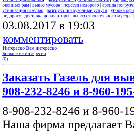
оконных рам
|
вывоз мусора
|
переезд недорого
|
аренда погрузч
утилизация газелью
|
разгрузо-погрузочные услуги
|
уборка офи
недорого
|
доставка до квартиры
|
вывоз строительного мусора
03.08.2017 в 19:03
комментировать
Интересно
Вам интересно
Больше не интересно
(
0
)
Заказать Газель для выв
908-232-8246 и 8-960-195
8-908-232-8246 и 8-960-1
Наша фирма предлагает В