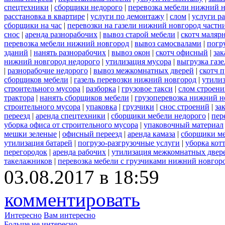
спецтехники
|
сборщики недорого
|
перевозка мебели нижний н
расстановка в квартире
|
услуги по демонтажу
|
слом
|
услуги р
сборщики на час
|
перевозки на газели нижний новгород частн
снос
|
аренда разнорабочих
|
вывоз старой мебели
|
скотч маляр
перевозка мебели нижний новгород
|
вывоз самосвалами
|
погр
зданий
|
нанять разнорабочих
|
вывоз окон
|
скотч офисный
|
зак
нижний новгород недорого
|
утилизация мусора
|
выгрузка газ
|
разнорабочие недорого
|
вывоз межкомнатных дверей
|
скотч 
сборщиков мебели
|
газель перевозки нижний новгород
|
утилиз
строительного мусора
|
разборка
|
грузовое такси
|
слом строен
трактора
|
нанять сборщиков мебели
|
грузоперевозка нижний н
строительного мусора
|
упаковка
|
грузчики
|
снос строений
|
за
переезд
|
аренда спецтехники
|
сборщики мебели недорого
|
пер
уборка офиса от строительного мусора
|
упаковочный материал
мешки зеленые
|
офисный переезд
|
аренда камаза
|
сборщики ме
утилизация батарей
|
погрузо-разгрузочные услуги
|
уборка кот
перегородок
|
аренда рабочих
|
утилизация межкомнатных двер
такелажников
|
перевозка мебели с грузчиками нижний новгор
03.08.2017 в 18:59
комментировать
Интересно
Вам интересно
Больше не интересно