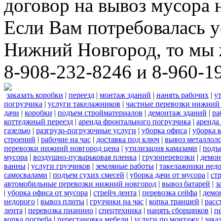
договор на вывоз мусора 
Если Вам потребовалась у
Нижний Новгород, то мы 
8-908-232-8246 и 8-960-1
заказать коробки
|
переезд
|
монтаж зданий
|
нанять рабочих
|
у
погрузчика
|
услуги такелажников
|
частные перевозки нижний
дачи
|
коробки
|
подъем стройматериалов
|
демонтаж зданий
|
ра
коттеджный переезд
|
аренда фронтального погрузчика
|
аренда
газелью
|
разгрузо-погрузочные услуги
|
уборка офиса
|
уборка 
строений
|
рабочие на час
|
доставка под ключ
|
вывоз металлол
перевозки нижний новгород цена
|
утилизация камазами
|
подъ
мусора
|
воздушно-пузырьковая пленка
|
грузоперевозки
|
демон
ванны
|
услуги грузчиков
|
земляные работы
|
такелажники нед
самосвалами
|
подъем сухих смесей
|
уборка дачи от мусора
|
ст
автомобильные перевозки нижний новгород
|
вывоз батарей
|
з
|
уборка офиса от мусора
|
стрейч лента
|
перевозка сейфа
|
демо
недорого
|
вывоз плиты
|
грузчики на час
|
копка траншей
|
расс
лента
|
перевозка пианино
|
спецтехника
|
нанять сборщиков
|
п
копка погреба
|
перестановка мебели
|
услуги по монтажу
|
зака