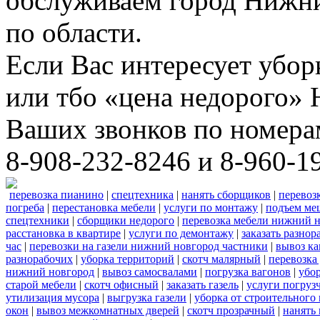
обслуживаем город Нижни
по области.
Если Вас интересует убо
или тбо «цена недорого»
Ваших звонков по номера
8-908-232-8246 и 8-960-1
перевозка пианино
|
спецтехника
|
нанять сборщиков
|
перевоз
погреба
|
перестановка мебели
|
услуги по монтажу
|
подъем ме
спецтехники
|
сборщики недорого
|
перевозка мебели нижний н
расстановка в квартире
|
услуги по демонтажу
|
заказать разнор
час
|
перевозки на газели нижний новгород частники
|
вывоз к
разнорабочих
|
уборка территорий
|
скотч малярный
|
перевозка
нижний новгород
|
вывоз самосвалами
|
погрузка вагонов
|
убор
старой мебели
|
скотч офисный
|
заказать газель
|
услуги погруз
утилизация мусора
|
выгрузка газели
|
уборка от строительного
окон
|
вывоз межкомнатных дверей
|
скотч прозрачный
|
нанять 