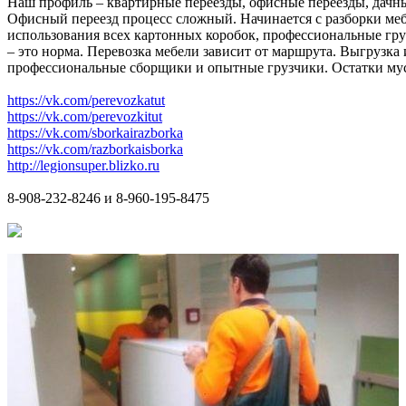
Наш профиль – квартирные переезды, офисные переезды, дачны
Офисный переезд процесс сложный. Начинается с разборки меб
использования всех картонных коробок, профессиональные груз
– это норма. Перевозка мебели зависит от маршрута. Выгрузка
профессиональные сборщики и опытные грузчики. Остатки мусор
https://vk.com/perevozkatut
https://vk.com/perevozkitut
https://vk.com/sborkairazborka
https://vk.com/razborkaisborka
http://legionsuper.blizko.ru
8-908-232-8246 и 8-960-195-8475