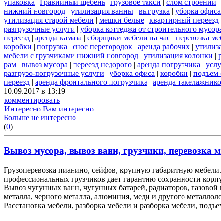
упаковка
|
Гравийный щебень
|
грузовое такси
|
слом строений
нижний новгород
|
утилизация ванны
|
выгрузка
|
уборка офиса
утилизация старой мебели
|
мешки белые
|
квартирный переезд
разгрузочные услуги
|
уборка коттеджа от строительного мусор
переезд
|
аренда камаза
|
сборщики мебели на час
|
перевозка ме
коробки
|
погрузка
|
снос перегородок
|
аренда рабочих
|
утилиз
мебели с грузчиками нижний новгород
|
утилизация колонки
|
рам
|
вывоз мусора
|
переезд недорого
|
аренда погрузчика
|
услу
разгрузо-погрузочные услуги
|
уборка офиса
|
коробки
|
подъем 
переезд
|
аренда фронтального погрузчика
|
аренда такелажник
10.09.2017 в 13:19
комментировать
Интересно
Вам интересно
Больше не интересно
(
0
)
Вывоз мусора, вывоз ванн, грузчики, перевозка м
Грузоперевозка пианино, сейфов, крупную габаритную мебели. 
профессиональных грузчиков дает гарантию сохранности корп
Вывоз чугунных ванн, чугунных батарей, радиаторов, газовой
металла, черного металла, алюминия, меди и другого металлол
Расстановка мебели, разборка мебели и разборка мебели, подъе