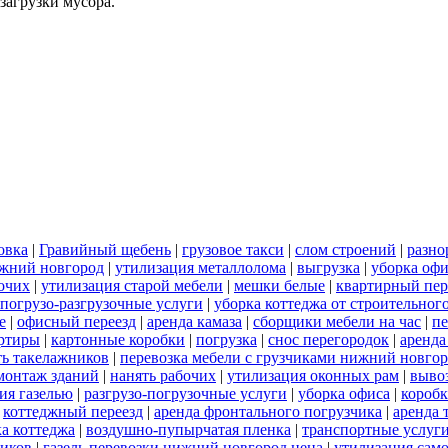
загрузки мусора.
овка
|
Гравийный щебень
|
грузовое такси
|
слом строений
|
разно
ижний новгород
|
утилизация металлолома
|
выгрузка
|
уборка офи
бочих
|
утилизация старой мебели
|
мешки белые
|
квартирный пер
погрузо-разгрузочные услуги
|
уборка коттеджа от строительног
е
|
офисный переезд
|
аренда камаза
|
сборщики мебели на час
|
пе
артиры
|
картонные коробки
|
погрузка
|
снос перегородок
|
аренда
ть такелажников
|
перевозка мебели с грузчиками нижний новго
монтаж зданий
|
нанять рабочих
|
утилизация оконных рам
|
выво
ия газелью
|
разгрузо-погрузочные услуги
|
уборка офиса
|
короб
|
коттеджный переезд
|
аренда фронтального погрузчика
|
аренда 
а коттеджа
|
воздушно-пупырчатая пленка
|
транспортные услуг
ников
|
газель перевозки нижний новгород цена
|
утилизация сам