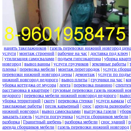
нанять такелажников
|
газель перевозки нижний новгород цен
услуги
|
монтаж строений
|
рабочие на час
|
доставка под ключ
|
|
утилизация самосвалами
|
подъем гипсокартона
|
уборка кварт
новгород
|
вывоз ванны
|
услуги грузчиков
|
земляные работы
|
пленка
|
перевозка мебели
|
монтаж перегородок
|
услуги сборщ
перевозки нижний новгород цены
|
демонтаж
|
услуги по подъ
нижний новгород недорого
|
вывоз плиты
|
грузчики на час
|
ко
уборка коттеджа от мусора
|
лента
|
перевозка пианино
|
спецте
расстановка в квартире
|
грузовые перевозки газель нижний но
недорого
|
перевозка мебели нижний новгород недорого
|
вывоз
уборка территорий
|
скотч
|
перевозка стенки
|
услуги камаза
|
с
такелажные работы
|
песок карьерный
|
снос
|
аренда разнорабо
нижний новгород
|
вывоз самосвалами
|
выгрузка газели
|
уборк
заказать газель
|
услуги погрузчика
|
услуги сборщиков мебели
разборка
|
Гранитный щебень
|
разборка мебели
|
снос зданий
|
р
аренда сборщиков мебели
|
газель перевозки нижний новгород