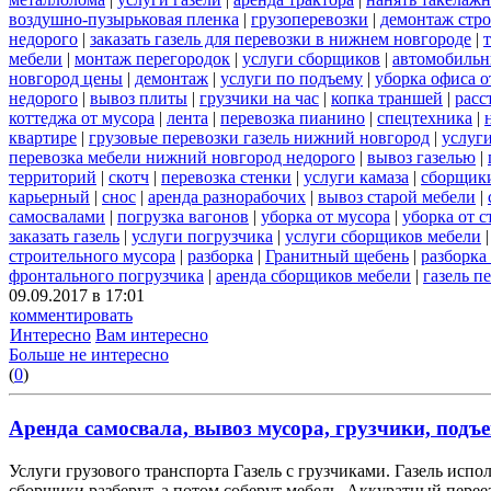
воздушно-пузырьковая пленка
|
грузоперевозки
|
демонтаж стр
недорого
|
заказать газель для перевозки в нижнем новгороде
|
мебели
|
монтаж перегородок
|
услуги сборщиков
|
автомобильн
новгород цены
|
демонтаж
|
услуги по подъему
|
уборка офиса о
недорого
|
вывоз плиты
|
грузчики на час
|
копка траншей
|
расс
коттеджа от мусора
|
лента
|
перевозка пианино
|
спецтехника
|
квартире
|
грузовые перевозки газель нижний новгород
|
услуг
перевозка мебели нижний новгород недорого
|
вывоз газелью
|
территорий
|
скотч
|
перевозка стенки
|
услуги камаза
|
сборщики
карьерный
|
снос
|
аренда разнорабочих
|
вывоз старой мебели
|
самосвалами
|
погрузка вагонов
|
уборка от мусора
|
уборка от 
заказать газель
|
услуги погрузчика
|
услуги сборщиков мебели
строительного мусора
|
разборка
|
Гранитный щебень
|
разборка
фронтального погрузчика
|
аренда сборщиков мебели
|
газель п
09.09.2017 в 17:01
комментировать
Интересно
Вам интересно
Больше не интересно
(
0
)
Аренда самосвала, вывоз мусора, грузчики, подъе
Услуги грузового транспорта Газель с грузчиками. Газель испо
сборщики разберут, а потом соберут мебель. Аккуратный переез