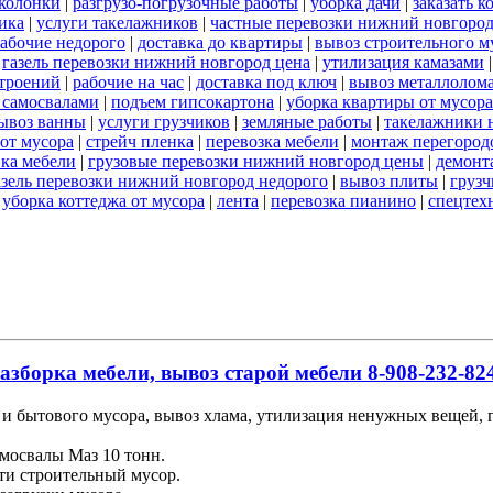
 колонки
|
разгрузо-погрузочные работы
|
уборка дачи
|
заказать к
ика
|
услуги такелажников
|
частные перевозки нижний новгоро
абочие недорого
|
доставка до квартиры
|
вывоз строительного м
|
газель перевозки нижний новгород цена
|
утилизация камазами
троений
|
рабочие на час
|
доставка под ключ
|
вывоз металлолом
 самосвалами
|
подъем гипсокартона
|
уборка квартиры от мусора
ывоз ванны
|
услуги грузчиков
|
земляные работы
|
такелажники 
 от мусора
|
стрейч пленка
|
перевозка мебели
|
монтаж перегород
вка мебели
|
грузовые перевозки нижний новгород цены
|
демонт
азель перевозки нижний новгород недорого
|
вывоз плиты
|
грузч
|
уборка коттеджа от мусора
|
лента
|
перевозка пианино
|
спецтех
азборка мебели, вывоз старой мебели 8-908-232-824
и бытового мусора, вывоз хлама, утилизация ненужных вещей, гр
мосвалы Маз 10 тонн.
ти строительный мусор.