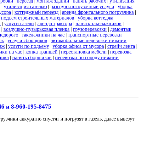
оробки
|
переезд
|
монтаж зданий
|
нанять рабочих
|
утилизация
д
|
утилизация газелью
|
разгрузо-погрузочные услуги
|
уборка
усора
|
коттеджный переезд
|
аренда фронтального погрузчика
|
|
подъем строительных материалов
|
уборка коттеджа
|
а
|
услуги газели
|
аренда трактора
|
нанять такелажников
|
|
воздушно-пузырьковая пленка
|
грузоперевозки
|
демонтаж
недорого
|
такелажники на час
|
транспортные перевозки
ок
|
услуги сборщиков
|
автомобильные перевозки нижний
аж
|
услуги по подъему
|
уборка офиса от мусора
|
стрейч лента
|
ики на час
|
копка траншей
|
перестановка мебели
|
перевозка
ника
|
нанять сборщиков
|
перевозки по городу нижний
6 и 8-960-195-8475
узчики аккуратно спустят и погрузят в газель, далее вывезут