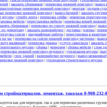
оений
|
заказать сборщиков
|
перевозки нижний новгород
|
вывоз 
транспортные перевозки нижний новгород
|
монтаж
|
подъем сух
ые перевозки нижний новгород
|
вывоз батарей
|
заказать грузчи
т мусора
|
стрейч лента
|
перевозка сейфа
|
демонтаж перегородок
тановка мебели
|
перестановка мебели
|
перевозка вещей нижний
нанять сборщиков
|
перевозки по городу нижний новгород
|
выво
и по демонтажу
|
заказать разнорабочих
|
доставка
|
пленка
|
перев
погрузка газели
|
ландшафтные работы
|
перестановка в квартире
 на час
|
перевозки на газели нижний новгород частники
|
вывоз
скотч малярный
|
перевозка дивана
|
услуги самосвала
|
заказать 
строительного мусора
|
сборка
|
чернозем
|
сборка мебели
|
слом зд
|
перевозки нижний новгород недорого
|
утилизация мусора
|
выг
 мебели
|
снос зданий
|
разнорабочие недорого
|
вывоз межкомнат
еревозки нижний новгород
|
утилизация строительного мусора
м стройматериалов, демонтаж, такелаж 8-908-232-8
льзуется как для переездов, так и для перевозки различных груз
д – кредо команды. Качества 100% - гарантируем.