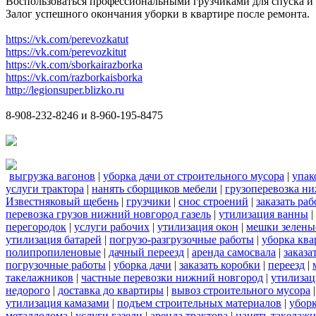
Воспользоваться профессиональными грузчиками для спуска и 
Залог успешного окончания уборки в квартире после ремонта.
https://vk.com/perevozkatut
https://vk.com/perevozkitut
https://vk.com/sborkairazborka
https://vk.com/razborkaisborka
http://legionsuper.blizko.ru
8-908-232-8246 и 8-960-195-8475
выгрузка вагонов
|
уборка дачи от строительного мусора
|
упак
услуги трактора
|
нанять сборщиков мебели
|
грузоперевозка н
Известняковый щебень
|
грузчики
|
снос строений
|
заказать ра
перевозка грузов нижний новгород газель
|
утилизация ванны
|
перегородок
|
услуги рабочих
|
утилизация окон
|
мешки зелены
утилизация батарей
|
погрузо-разгрузочные работы
|
уборка кв
полипропиленовые
|
дачный переезд
|
аренда самосвала
|
заказа
погрузочные работы
|
уборка дачи
|
заказать коробки
|
переезд
|
такелажников
|
частные перевозки нижний новгород
|
утилизац
недорого
|
доставка до квартиры
|
вывоз строительного мусора
утилизация камазами
|
подъем строительных материалов
|
уборк
металлолома
|
услуги газели
|
аренда трактора
|
нанять такелаж