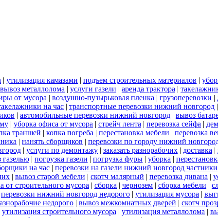
а
|
утилизация камазами
|
подъем строительных материалов
|
убор
вывоз металлолома
|
услуги газели
|
аренда трактора
|
такелажни
иры от мусора
|
воздушно-пузырьковая пленка
|
грузоперевозки
|
такелажники на час
|
транспортные перевозки нижний новгород
иков
|
автомобильные перевозки нижний новгород
|
вывоз батар
ему
|
уборка офиса от мусора
|
стрейч лента
|
перевозка сейфа
|
дем
пка траншей
|
копка погреба
|
перестановка мебели
|
перевозка в
хника
|
нанять сборщиков
|
перевозки по городу нижний новгоро
вгород
|
услуги по демонтажу
|
заказать разнорабочих
|
доставка
|
 газелью
|
погрузка газели
|
погрузка фуры
|
уборка
|
перестановк
борщики на час
|
перевозки на газели нижний новгород частники
чих
|
вывоз старой мебели
|
скотч малярный
|
перевозка дивана
|
у
а от строительного мусора
|
сборка
|
чернозем
|
сборка мебели
|
с
|
перевозки нижний новгород недорого
|
утилизация мусора
|
выг
азнорабочие недорого
|
вывоз межкомнатных дверей
|
скотч про
|
утилизация строительного мусора
|
утилизация металлолома
|
вы