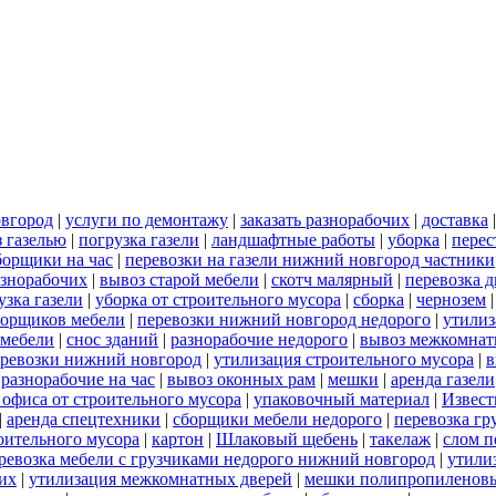
овгород
|
услуги по демонтажу
|
заказать разнорабочих
|
доставка
 газелью
|
погрузка газели
|
ландшафтные работы
|
уборка
|
перес
борщики на час
|
перевозки на газели нижний новгород частники
азнорабочих
|
вывоз старой мебели
|
скотч малярный
|
перевозка 
узка газели
|
уборка от строительного мусора
|
сборка
|
чернозем
борщиков мебели
|
перевозки нижний новгород недорого
|
утилиз
 мебели
|
снос зданий
|
разнорабочие недорого
|
вывоз межкомнат
еревозки нижний новгород
|
утилизация строительного мусора
|
в
|
разнорабочие на час
|
вывоз оконных рам
|
мешки
|
аренда газели
 офиса от строительного мусора
|
упаковочный материал
|
Извест
|
аренда спецтехники
|
сборщики мебели недорого
|
перевозка гр
роительного мусора
|
картон
|
Шлаковый щебень
|
такелаж
|
слом п
ревозка мебели с грузчиками недорого нижний новгород
|
утили
их
|
утилизация межкомнатных дверей
|
мешки полипропиленов