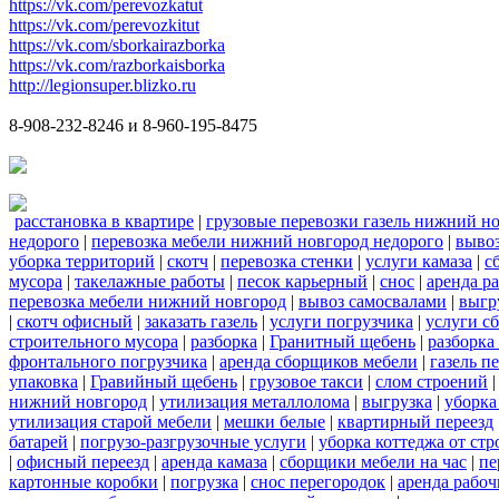
https://vk.com/perevozkatut
https://vk.com/perevozkitut
https://vk.com/sborkairazborka
https://vk.com/razborkaisborka
http://legionsuper.blizko.ru
8-908-232-8246 и 8-960-195-8475
расстановка в квартире
|
грузовые перевозки газель нижний н
недорого
|
перевозка мебели нижний новгород недорого
|
вывоз
уборка территорий
|
скотч
|
перевозка стенки
|
услуги камаза
|
с
мусора
|
такелажные работы
|
песок карьерный
|
снос
|
аренда р
перевозка мебели нижний новгород
|
вывоз самосвалами
|
выгр
|
скотч офисный
|
заказать газель
|
услуги погрузчика
|
услуги с
строительного мусора
|
разборка
|
Гранитный щебень
|
разборка
фронтального погрузчика
|
аренда сборщиков мебели
|
газель п
упаковка
|
Гравийный щебень
|
грузовое такси
|
слом строений
нижний новгород
|
утилизация металлолома
|
выгрузка
|
уборка
утилизация старой мебели
|
мешки белые
|
квартирный переезд
батарей
|
погрузо-разгрузочные услуги
|
уборка коттеджа от ст
|
офисный переезд
|
аренда камаза
|
сборщики мебели на час
|
пе
картонные коробки
|
погрузка
|
снос перегородок
|
аренда рабоч