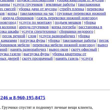
ванны
|
услуги грузчиков
|
земляные работы
|
такелажники
их смесей
|
уборка дачи от мусора
|
стрейч пленка
|
перевозка
ков
|
копка
|
такелажники на час
|
грузовые перевозки нижний
|
аренда сборщиков
|
газель перевозки нижний новгород
 новгород
|
услуги по монтажу
|
подъем мешков
|
уборка
з колонки
|
аренда грузчиков
|
копка погреба
|
расстановка в
озка шкафа
|
услуги спецтехники
|
сборщики недорого
|
|
песок речной
|
слом
|
услуги разнорабочих
|
уборка
 камазами
|
погрузка фуры
|
уборка
|
такелажные работы
|
песок
сборщиков мебели
|
перевозка мебели нижний новгород
|
вывоз
аний
|
нанять разнорабочих
|
вывоз окон
|
скотч офисный
|
рузка газели
|
выгрузка фуры
|
уборка квартиры от
ных дверей
|
скотч прозрачный
|
нанять газель
|
услуги
246 и 8-960-195-8475
ов. Грузчики спустят и поднимут личные вещи клиента,