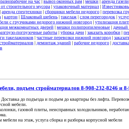
|
разнорабочие на час
|
вывоз оконных рам
|
мешки
|
аренда газели
 от строительного мусора
|
упаковочный материал
|
Известняков
|
аренда спецтехники
|
сборщики мебели недорого
|
перевозка гр
а
|
картон
|
Шлаковый щебень
|
такелаж
|
слом перегородок
|
услу
бели с грузчиками недорого нижний новгород
|
утилизация пли
ация межкомнатных дверей
|
мешки полипропиленовые
|
дачный 
разгрузо-погрузочные работы
|
уборка дачи
|
заказать коробки
|
пе
ги такелажников
|
частные перевозки нижний новгород
|
заказат
стройматериалов
|
демонтаж зданий
|
рабочие недорого
|
доставк
ов
ебели, подъем стройматериалов 8-908-232-8246 и 8-
Доставка до подъезда и подъем до квартиры без лифта. Перевоз
усной мебели.
 колонки, газовой плиты, неисправных холодильников, неработ
ома.
м мебели на этаж, услуга сборка и разборка корпусной мебели