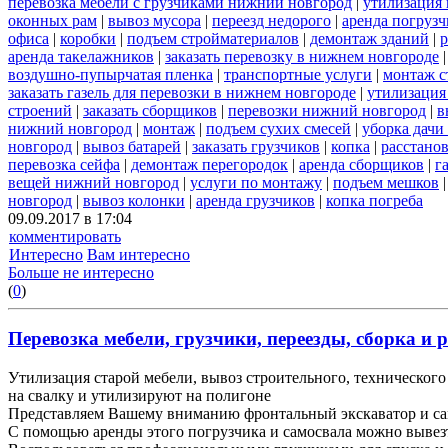
перевозка мебели с грузчиками нижний новгород
|
утилизация
оконных рам
|
вывоз мусора
|
переезд недорого
|
аренда погрузч
офиса
|
коробки
|
подъем стройматериалов
|
демонтаж зданий
|
р
аренда такелажников
|
заказать перевозку в нижнем новгороде
воздушно-пупырчатая пленка
|
транспортные услуги
|
монтаж с
заказать газель для перевозки в нижнем новгороде
|
утилизация
строений
|
заказать сборщиков
|
перевозки нижний новгород
|
в
нижний новгород
|
монтаж
|
подъем сухих смесей
|
уборка дачи
новгород
|
вывоз батарей
|
заказать грузчиков
|
копка
|
расстано
перевозка сейфа
|
демонтаж перегородок
|
аренда сборщиков
|
г
вещей нижний новгород
|
услуги по монтажу
|
подъем мешков
новгород
|
вывоз колонки
|
аренда грузчиков
|
копка погреба
09.09.2017 в 17:04
комментировать
Интересно
Вам интересно
Больше не интересно
(
0
)
Перевозка мебели, грузчики, переезды, сборка и р
Утилизация старой мебели, вывоз строительного, технического 
на свалку и утилизируют на полигоне
Представляем Вашему вниманию фронтальный экскаватор и са
С помощью аренды этого погрузчика и самосвала можно вывез