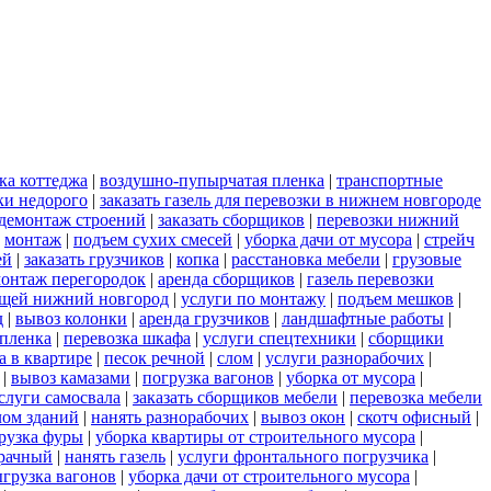
ка коттеджа
|
воздушно-пупырчатая пленка
|
транспортные
ки недорого
|
заказать газель для перевозки в нижнем новгороде
демонтаж строений
|
заказать сборщиков
|
перевозки нижний
|
монтаж
|
подъем сухих смесей
|
уборка дачи от мусора
|
стрейч
ей
|
заказать грузчиков
|
копка
|
расстановка мебели
|
грузовые
онтаж перегородок
|
аренда сборщиков
|
газель перевозки
ещей нижний новгород
|
услуги по монтажу
|
подъем мешков
|
д
|
вывоз колонки
|
аренда грузчиков
|
ландшафтные работы
|
пленка
|
перевозка шкафа
|
услуги спецтехники
|
сборщики
а в квартире
|
песок речной
|
слом
|
услуги разнорабочих
|
|
вывоз камазами
|
погрузка вагонов
|
уборка от мусора
|
слуги самосвала
|
заказать сборщиков мебели
|
перевозка мебели
лом зданий
|
нанять разнорабочих
|
вывоз окон
|
скотч офисный
|
рузка фуры
|
уборка квартиры от строительного мусора
|
зрачный
|
нанять газель
|
услуги фронтального погрузчика
|
грузка вагонов
|
уборка дачи от строительного мусора
|