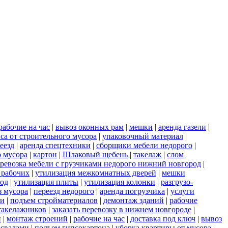
рабочие на час
|
вывоз оконных рам
|
мешки
|
аренда газели
|
са от строительного мусора
|
упаковочный материал
|
еезд
|
аренда спецтехники
|
сборщики мебели недорого
|
о мусора
|
картон
|
Шлаковый щебень
|
такелаж
|
слом
ревозка мебели с грузчиками недорого нижний новгород
|
 рабочих
|
утилизация межкомнатных дверей
|
мешки
род
|
утилизация плиты
|
утилизация колонки
|
разгрузо-
з мусора
|
переезд недорого
|
аренда погрузчика
|
услуги
ки
|
подъем стройматериалов
|
демонтаж зданий
|
рабочие
такелажников
|
заказать перевозку в нижнем новгороде
|
и
|
монтаж строений
|
рабочие на час
|
доставка под ключ
|
вывоз
освалами
|
подъем гипсокартона
|
уборка квартиры от мусора
|