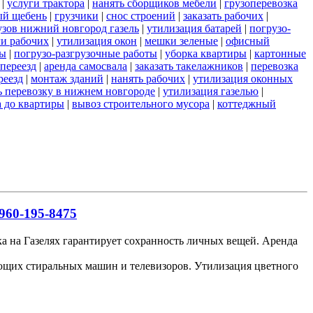
|
услуги трактора
|
нанять сборщиков мебели
|
грузоперевозка
ый щебень
|
грузчики
|
снос строений
|
заказать рабочих
|
узов нижний новгород газель
|
утилизация батарей
|
погрузо-
ги рабочих
|
утилизация окон
|
мешки зеленые
|
офисный
ты
|
погрузо-разгрузочные работы
|
уборка квартиры
|
картонные
переезд
|
аренда самосвала
|
заказать такелажников
|
перевозка
реезд
|
монтаж зданий
|
нанять рабочих
|
утилизация оконных
ь перевозку в нижнем новгороде
|
утилизация газелью
|
а до квартиры
|
вывоз строительного мусора
|
коттеджный
960-195-8475
ка на Газелях гарантирует сохранность личных вещей. Аренда
ающих стиральных машин и телевизоров. Утилизация цветного