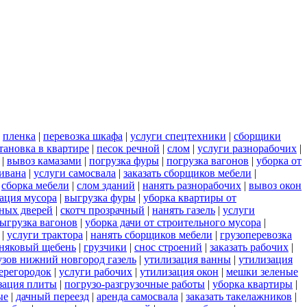
|
пленка
|
перевозка шкафа
|
услуги спецтехники
|
сборщики
тановка в квартире
|
песок речной
|
слом
|
услуги разнорабочих
|
|
вывоз камазами
|
погрузка фуры
|
погрузка вагонов
|
уборка от
дивана
|
услуги самосвала
|
заказать сборщиков мебели
|
|
сборка мебели
|
слом зданий
|
нанять разнорабочих
|
вывоз окон
ация мусора
|
выгрузка фуры
|
уборка квартиры от
ных дверей
|
скотч прозрачный
|
нанять газель
|
услуги
ыгрузка вагонов
|
уборка дачи от строительного мусора
|
|
услуги трактора
|
нанять сборщиков мебели
|
грузоперевозка
няковый щебень
|
грузчики
|
снос строений
|
заказать рабочих
|
узов нижний новгород газель
|
утилизация ванны
|
утилизация
ерегородок
|
услуги рабочих
|
утилизация окон
|
мешки зеленые
зация плиты
|
погрузо-разгрузочные работы
|
уборка квартиры
|
ые
|
дачный переезд
|
аренда самосвала
|
заказать такелажников
|