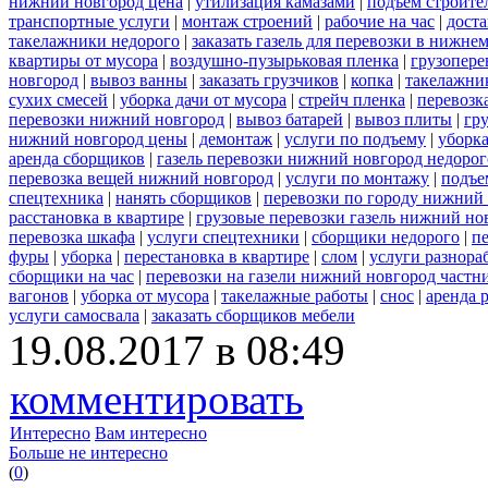
нижний новгород цена
|
утилизация камазами
|
подъем строите
транспортные услуги
|
монтаж строений
|
рабочие на час
|
доста
такелажники недорого
|
заказать газель для перевозки в нижне
квартиры от мусора
|
воздушно-пузырьковая пленка
|
грузопере
новгород
|
вывоз ванны
|
заказать грузчиков
|
копка
|
такелажник
сухих смесей
|
уборка дачи от мусора
|
стрейч пленка
|
перевозк
перевозки нижний новгород
|
вывоз батарей
|
вывоз плиты
|
гру
нижний новгород цены
|
демонтаж
|
услуги по подъему
|
уборка
аренда сборщиков
|
газель перевозки нижний новгород недорог
перевозка вещей нижний новгород
|
услуги по монтажу
|
подъе
спецтехника
|
нанять сборщиков
|
перевозки по городу нижний
расстановка в квартире
|
грузовые перевозки газель нижний но
перевозка шкафа
|
услуги спецтехники
|
сборщики недорого
|
п
фуры
|
уборка
|
перестановка в квартире
|
слом
|
услуги разнора
сборщики на час
|
перевозки на газели нижний новгород частн
вагонов
|
уборка от мусора
|
такелажные работы
|
снос
|
аренда 
услуги самосвала
|
заказать сборщиков мебели
19.08.2017 в 08:49
комментировать
Интересно
Вам интересно
Больше не интересно
(
0
)