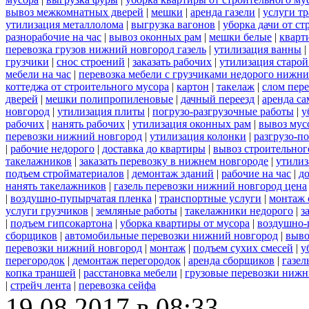
вывоз межкомнатных дверей
|
мешки
|
аренда газели
|
услуги тр
утилизация металлолома
|
выгрузка вагонов
|
уборка дачи от ст
разнорабочие на час
|
вывоз оконных рам
|
мешки белые
|
кварт
перевозка грузов нижний новгород газель
|
утилизация ванны
|
грузчики
|
снос строений
|
заказать рабочих
|
утилизация старой
мебели на час
|
перевозка мебели с грузчиками недорого нижн
коттеджа от строительного мусора
|
картон
|
такелаж
|
слом пер
дверей
|
мешки полипропиленовые
|
дачный переезд
|
аренда са
новгород
|
утилизация плиты
|
погрузо-разгрузочные работы
|
у
рабочих
|
нанять рабочих
|
утилизация оконных рам
|
вывоз мус
перевозки нижний новгород
|
утилизация колонки
|
разгрузо-п
|
рабочие недорого
|
доставка до квартиры
|
вывоз строительног
такелажников
|
заказать перевозку в нижнем новгороде
|
утилиз
подъем стройматериалов
|
демонтаж зданий
|
рабочие на час
|
д
нанять такелажников
|
газель перевозки нижний новгород цена
|
воздушно-пупырчатая пленка
|
транспортные услуги
|
монтаж 
услуги грузчиков
|
земляные работы
|
такелажники недорого
|
з
|
подъем гипсокартона
|
уборка квартиры от мусора
|
воздушно-
сборщиков
|
автомобильные перевозки нижний новгород
|
выво
перевозки нижний новгород
|
монтаж
|
подъем сухих смесей
|
у
перегородок
|
демонтаж перегородок
|
аренда сборщиков
|
газел
копка траншей
|
расстановка мебели
|
грузовые перевозки нижн
|
стрейч лента
|
перевозка сейфа
19.08.2017 в 08:33