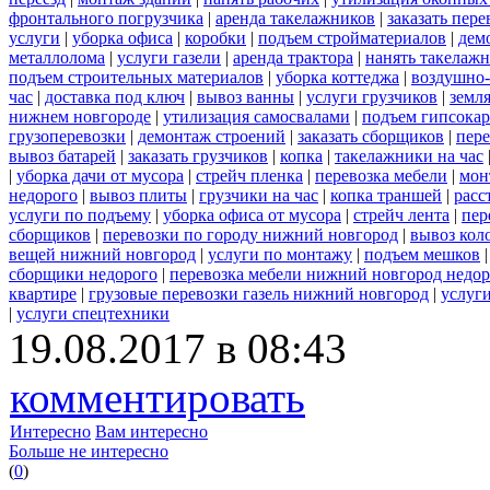
фронтального погрузчика
|
аренда такелажников
|
заказать пер
услуги
|
уборка офиса
|
коробки
|
подъем стройматериалов
|
дем
металлолома
|
услуги газели
|
аренда трактора
|
нанять такелаж
подъем строительных материалов
|
уборка коттеджа
|
воздушно-
час
|
доставка под ключ
|
вывоз ванны
|
услуги грузчиков
|
земл
нижнем новгороде
|
утилизация самосвалами
|
подъем гипсокар
грузоперевозки
|
демонтаж строений
|
заказать сборщиков
|
пер
вывоз батарей
|
заказать грузчиков
|
копка
|
такелажники на час
|
уборка дачи от мусора
|
стрейч пленка
|
перевозка мебели
|
мон
недорого
|
вывоз плиты
|
грузчики на час
|
копка траншей
|
расс
услуги по подъему
|
уборка офиса от мусора
|
стрейч лента
|
пер
сборщиков
|
перевозки по городу нижний новгород
|
вывоз кол
вещей нижний новгород
|
услуги по монтажу
|
подъем мешков
сборщики недорого
|
перевозка мебели нижний новгород недор
квартире
|
грузовые перевозки газель нижний новгород
|
услуг
|
услуги спецтехники
19.08.2017 в 08:43
комментировать
Интересно
Вам интересно
Больше не интересно
(
0
)