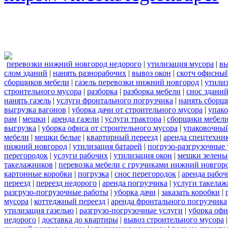
перевозки нижний новгород недорого
|
утилизация мусора
|
вы
слом зданий
|
нанять разнорабочих
|
вывоз окон
|
скотч офисны
сборщиков мебели
|
газель перевозки нижний новгород
|
утилиз
строительного мусора
|
разборка
|
разборка мебели
|
снос здани
нанять газель
|
услуги фронтального погрузчика
|
нанять сборщ
выгрузка вагонов
|
уборка дачи от строительного мусора
|
упако
рам
|
мешки
|
аренда газели
|
услуги трактора
|
сборщики мебели
выгрузка
|
уборка офиса от строительного мусора
|
упаковочный
мебели
|
мешки белые
|
квартирный переезд
|
аренда спецтехни
нижний новгород
|
утилизация батарей
|
погрузо-разгрузочные 
перегородок
|
услуги рабочих
|
утилизация окон
|
мешки зелены
такелажников
|
перевозка мебели с грузчиками нижний новгор
картонные коробки
|
погрузка
|
снос перегородок
|
аренда рабоч
переезд
|
переезд недорого
|
аренда погрузчика
|
услуги такела
разгрузо-погрузочные работы
|
уборка дачи
|
заказать коробки
|
мусора
|
коттеджный переезд
|
аренда фронтального погрузчика
утилизация газелью
|
разгрузо-погрузочные услуги
|
уборка офи
недорого
|
доставка до квартиры
|
вывоз строительного мусора