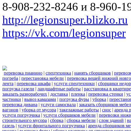
8-908-232-8246 и 8-960-1
http://legionsuper.blizko.ru
https://vk.com/legionsuper
перевозка пианино
|
спецтехника
|
нанять сборщиков
|
перевоз
погреба
|
перестановка мебели
|
перевозка вещей нижний новг
лента
|
перевозка шкафа
|
услуги спецтехники
|
сборщики недор
погрузка газели
|
ландшафтные работы
|
расстановка в квартире
заказать разнорабочих
|
доставка
|
пленка
|
перевозка стенки
|
ус
частники
|
вывоз камазами
|
погрузка фуры
|
уборка
|
перестанов
перевозка дивана
|
услуги самосвала
|
заказать сборщиков мебе
вагонов
|
уборка от мусора
|
такелажные работы
|
снос
|
аренда 
услуги погрузчика
|
услуги сборщиков мебели
|
перевозки нижн
строительного мусора
|
сборка
|
сборка мебели
|
слом зданий
|
н
газель
|
услуги фронтального погрузчика
|
аренда сборщиков м
мусора
|
выгрузка фуры
|
уборка квартиры от строительного му