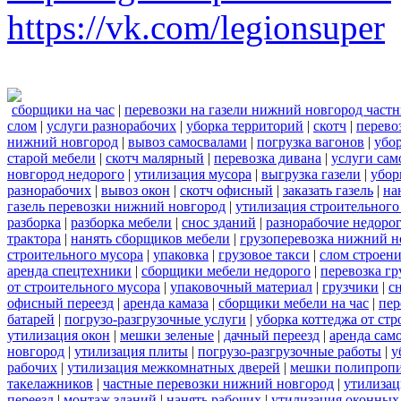
https://vk.com/legionsuper
сборщики на час
|
перевозки на газели нижний новгород част
слом
|
услуги разнорабочих
|
уборка территорий
|
скотч
|
перево
нижний новгород
|
вывоз самосвалами
|
погрузка вагонов
|
убор
старой мебели
|
скотч малярный
|
перевозка дивана
|
услуги сам
новгород недорого
|
утилизация мусора
|
выгрузка газели
|
убор
разнорабочих
|
вывоз окон
|
скотч офисный
|
заказать газель
|
на
газель перевозки нижний новгород
|
утилизация строительного
разборка
|
разборка мебели
|
снос зданий
|
разнорабочие недоро
трактора
|
нанять сборщиков мебели
|
грузоперевозка нижний н
строительного мусора
|
упаковка
|
грузовое такси
|
слом строен
аренда спецтехники
|
сборщики мебели недорого
|
перевозка гр
от строительного мусора
|
упаковочный материал
|
грузчики
|
с
офисный переезд
|
аренда камаза
|
сборщики мебели на час
|
пер
батарей
|
погрузо-разгрузочные услуги
|
уборка коттеджа от ст
утилизация окон
|
мешки зеленые
|
дачный переезд
|
аренда сам
новгород
|
утилизация плиты
|
погрузо-разгрузочные работы
|
у
рабочих
|
утилизация межкомнатных дверей
|
мешки полипроп
такелажников
|
частные перевозки нижний новгород
|
утилизац
переезд
|
монтаж зданий
|
нанять рабочих
|
утилизация оконных