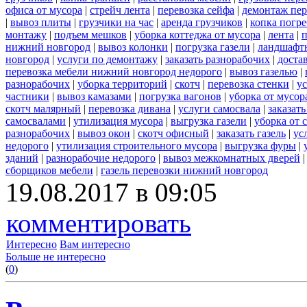
офиса от мусора
|
стрейч лента
|
перевозка сейфа
|
демонтаж пер
|
вывоз плиты
|
грузчики на час
|
аренда грузчиков
|
копка погре
монтажу
|
подъем мешков
|
уборка коттеджа от мусора
|
лента
|
п
нижний новгород
|
вывоз колонки
|
погрузка газели
|
ландшафт
новгород
|
услуги по демонтажу
|
заказать разнорабочих
|
доста
перевозка мебели нижний новгород недорого
|
вывоз газелью
|
разнорабочих
|
уборка территорий
|
скотч
|
перевозка стенки
|
ус
частники
|
вывоз камазами
|
погрузка вагонов
|
уборка от мусор
скотч малярный
|
перевозка дивана
|
услуги самосвала
|
заказат
самосвалами
|
утилизация мусора
|
выгрузка газели
|
уборка от 
разнорабочих
|
вывоз окон
|
скотч офисный
|
заказать газель
|
ус
недорого
|
утилизация строительного мусора
|
выгрузка фуры
|
зданий
|
разнорабочие недорого
|
вывоз межкомнатных дверей
сборщиков мебели
|
газель перевозки нижний новгород
19.08.2017 в 09:05
комментировать
Интересно
Вам интересно
Больше не интересно
(
0
)