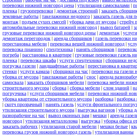
перевозки нижний новгород цена
|
утилизация самосвалами
|
п
пленка
|
грузоперевозки
|
демонтаж строений
|
заказать сборщи
земляные работы
|
такелажники недорого
|
заказать газель для
монтаж
|
подъем сухих смесей
|
уборка дачи от мусора
|
стрейч 
автомобильные перевозки нижний новгород
|
вывоз батарей
|
з
грузовые перевозки нижний новгород цены
|
демонтаж
|
услуги
демонтаж перегородок
|
аренда сборщиков
|
газель перевозки 
перестановка мебели
|
перевозка вещей нижний новгород
|
усл
перевозка пианино
|
спецтехника
|
нанять сборщиков
|
перевозк
погреба
|
расстановка в квартире
|
грузовые перевозки газель 
пленка
|
перевозка шкафа
|
услуги спецтехники
|
сборщики нед
погрузка газели
|
ландшафтные работы
|
перестановка в кварти
стенки
|
услуги камаза
|
сборщики на час
|
перевозки на газели
уборка от мусора
|
такелажные работы
|
снос
|
аренда разнорабо
самосвала
|
заказать сборщиков мебели
|
перевозка мебели ниж
строительного мусора
|
сборка
|
сборка мебели
|
слом зданий
|
н
погрузчика
|
услуги сборщиков мебели
|
перевозки нижний нов
уборка квартиры от строительного мусора
|
разборка
|
разборка
|
скотч прозрачный
|
нанять газель
|
услуги фронтального погру
утилизация строительного мусора
|
выгрузка вагонов
|
уборка д
разнорабочие на час
|
вывоз оконных рам
|
мешки
|
аренда газел
новгород
|
утилизация металлолома
|
выгрузка
|
уборка офиса о
заказать рабочих
|
утилизация старой мебели
|
мешки белые
|
кв
перевозка грузов нижний новгород газель
|
утилизация ванны