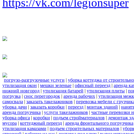
https://vk.com/legionsuper
погрузо-разгрузочные услуги
|
уборка коттеджа от строительн
утилизация окон
|
мешки зеленые
|
офисный переезд
|
аренда ка
нижний новгород
|
утилизация батарей
|
утилизация плиты
|
по
погрузка
|
снос перегородок
|
аренда рабочих
|
утилизация межк
самосвала
|
заказать такелажников
|
перевозка мебели с грузчи
уборка дачи
|
заказать коробки
|
переезд
|
монтаж зданий
|
нанят
аренда погрузчика
|
услуги такелажников
|
частные перевозки 
уборка офиса
|
коробки
|
подъем стройматериалов
|
демонтаж з
мусора
|
коттеджный переезд
|
аренда фронтального погрузчика
утилизация камазами
|
подъем строительных материалов
|
уборк
строений
|
рабочие на час
|
доставка под ключ
|
вывоз металлол