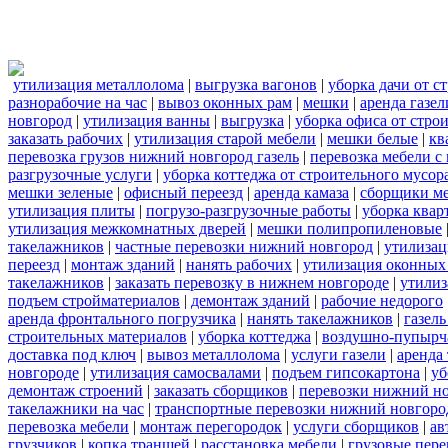
утилизация металлолома
|
выгрузка вагонов
|
уборка дачи от с
разнорабочие на час
|
вывоз оконных рам
|
мешки
|
аренда газел
новгород
|
утилизация ванны
|
выгрузка
|
уборка офиса от стро
заказать рабочих
|
утилизация старой мебели
|
мешки белые
|
кв
перевозка грузов нижний новгород газель
|
перевозка мебели с
разгрузочные услуги
|
уборка коттеджа от строительного мусор
мешки зеленые
|
офисный переезд
|
аренда камаза
|
сборщики ме
утилизация плиты
|
погрузо-разгрузочные работы
|
уборка квар
утилизация межкомнатных дверей
|
мешки полипропиленовые
такелажников
|
частные перевозки нижний новгород
|
утилизац
переезд
|
монтаж зданий
|
нанять рабочих
|
утилизация оконных
такелажников
|
заказать перевозку в нижнем новгороде
|
утилиз
подъем стройматериалов
|
демонтаж зданий
|
рабочие недорого
аренда фронтального погрузчика
|
нанять такелажников
|
газел
строительных материалов
|
уборка коттеджа
|
воздушно-пупырч
доставка под ключ
|
вывоз металлолома
|
услуги газели
|
аренда
новгороде
|
утилизация самосвалами
|
подъем гипсокартона
|
уб
демонтаж строений
|
заказать сборщиков
|
перевозки нижний н
такелажники на час
|
транспортные перевозки нижний новгоро
перевозка мебели
|
монтаж перегородок
|
услуги сборщиков
|
ав
грузчиков
|
копка траншей
|
расстановка мебели
|
грузовые пер