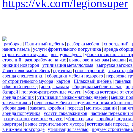
https://vk.com/legionsuper
разборка
|
Гранитный щебень
|
разборка мебели
|
снос зданий
|
нанять газель
|
услуги фронтального погрузчика
|
аренда сборщ
строительного мусора
|
выгрузка фуры
|
уборка квартиры от ст
строений
|
разнорабочие на час
|
вывоз оконных рам
|
мешки
|
а
нижний новгород
|
утилизация металлолома
|
выгрузка вагонов
Известняковый щебень
|
грузчики
|
снос строений
|
заказать ра
аренда спецтехники
|
сборщики мебели недорого
|
перевозка гр
от строительного мусора
|
картон
|
Шлаковый щебень
|
такелаж
офисный переезд
|
аренда камаза
|
сборщики мебели на час
|
пер
батарей
|
погрузо-разгрузочные услуги
|
уборка коттеджа от ст
аренда рабочих
|
утилизация межкомнатных дверей
|
мешки по
такелажников
|
перевозка мебели с грузчиками нижний новгор
уборка дачи
|
заказать коробки
|
переезд
|
монтаж зданий
|
нанят
аренда погрузчика
|
услуги такелажников
|
частные перевозки 
разгрузо-погрузочные услуги
|
уборка офиса
|
коробки
|
подъем 
квартиры
|
вывоз строительного мусора
|
коттеджный переезд
|
в нижнем новгороде
|
утилизация газелью
|
подъем строительн