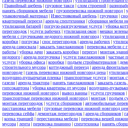
газель перевозки нижний новгород
|
утилизация строительного
|
Гравийный щебень
|
грузовое такси
|
слом строений
|
разнораб
нанять сборщиков мебели
|
грузоперевозка нижний новгород
|
упаковочный материал
|
Известняковый щебень
|
грузчики
|
сно
квартирный переезд
|
аренда спецтехники
|
сборщики мебели н
утилизация батарей
|
погрузо-разгрузочные услуги
|
уборка кот
перегородок
|
услуги рабочих
|
утилизация окон
|
мешки зелены
мебели с грузчиками недорого нижний новгород
|
утилизация 
коробки
|
погрузка
|
снос перегородок
|
аренда рабочих
|
утилиз
аренда самосвала
|
заказать такелажников
|
перевозка мебели с
работы
|
уборка дачи
|
заказать коробки
|
переезд
|
монтаж здани
недорого
|
аренда погрузчика
|
услуги такелажников
|
частные 
услуги
|
уборка офиса
|
коробки
|
подъем стройматериалов
|
дем
строительного мусора
|
коттеджный переезд
|
аренда фронтальн
новгороде
|
газель перевозки нижний новгород цена
|
утилизац
воздушно-пупырчатая пленка
|
транспортные услуги
|
монтаж с
газели
|
аренда трактора
|
нанять такелажников
|
заказать газел
гипсокартона
|
уборка квартиры от мусора
|
воздушно-пузырько
перевозки нижний новгород
|
вывоз ванны
|
услуги грузчиков
|
транспортные перевозки нижний новгород
|
монтаж
|
подъем с
монтаж перегородок
|
услуги сборщиков
|
автомобильные пере
расстановка мебели
|
грузовые перевозки нижний новгород це
перевозка сейфа
|
демонтаж перегородок
|
аренда сборщиков
|
г
|
копка траншей
|
перестановка мебели
|
перевозка вещей нижн
мусора
|
лента
|
перевозка пианино
|
спецтехника
|
нанять сбор