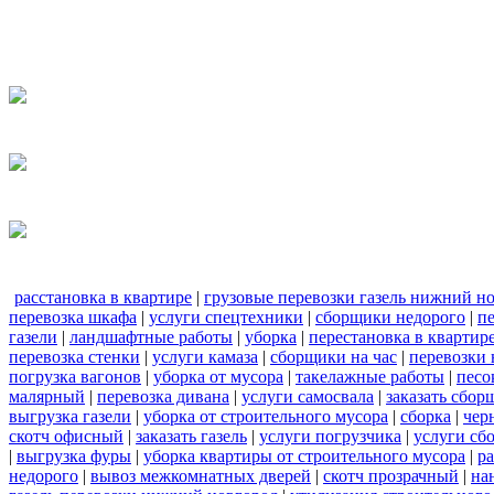
расстановка в квартире
|
грузовые перевозки газель нижний н
перевозка шкафа
|
услуги спецтехники
|
сборщики недорого
|
п
газели
|
ландшафтные работы
|
уборка
|
перестановка в квартир
перевозка стенки
|
услуги камаза
|
сборщики на час
|
перевозки 
погрузка вагонов
|
уборка от мусора
|
такелажные работы
|
песо
малярный
|
перевозка дивана
|
услуги самосвала
|
заказать сбор
выгрузка газели
|
уборка от строительного мусора
|
сборка
|
чер
скотч офисный
|
заказать газель
|
услуги погрузчика
|
услуги сб
|
выгрузка фуры
|
уборка квартиры от строительного мусора
|
ра
недорого
|
вывоз межкомнатных дверей
|
скотч прозрачный
|
на