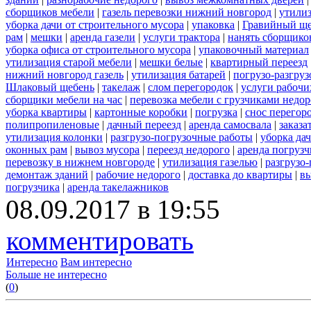
сборщиков мебели
|
газель перевозки нижний новгород
|
утилиз
уборка дачи от строительного мусора
|
упаковка
|
Гравийный ще
рам
|
мешки
|
аренда газели
|
услуги трактора
|
нанять сборщико
уборка офиса от строительного мусора
|
упаковочный материал
утилизация старой мебели
|
мешки белые
|
квартирный переезд
нижний новгород газель
|
утилизация батарей
|
погрузо-разгру
Шлаковый щебень
|
такелаж
|
слом перегородок
|
услуги рабочи
сборщики мебели на час
|
перевозка мебели с грузчиками недо
уборка квартиры
|
картонные коробки
|
погрузка
|
снос перегор
полипропиленовые
|
дачный переезд
|
аренда самосвала
|
заказа
утилизация колонки
|
разгрузо-погрузочные работы
|
уборка да
оконных рам
|
вывоз мусора
|
переезд недорого
|
аренда погрузч
перевозку в нижнем новгороде
|
утилизация газелью
|
разгрузо
демонтаж зданий
|
рабочие недорого
|
доставка до квартиры
|
вы
погрузчика
|
аренда такелажников
08.09.2017 в 19:55
комментировать
Интересно
Вам интересно
Больше не интересно
(
0
)