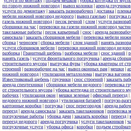
услуги по монтажу
|
подъем мешков
|
уборка коттеджа от мусо
по городу нижний новгород
|
вывоз колонки
|
аренда грузчиков
услуги по демонтажу
|
заказать разнорабочих
|
доставка
|
пленк
мебели нижний новгород недорого
|
вывоз газелью
|
погрузка г
газель нижний новгород
|
песок речной
|
слом
|
услуги разнора
сборщики на час
|
перевозки на газели нижний новгород частн
такелажные работы
|
песок карьерный
|
снос
|
аренда разнорабо
самосвала
|
заказать сборщиков мебели
|
перевозка мебели ниж
сборка
|
чернозем
|
сборка мебели
|
слом зданий
|
нанять разнор
услуги сборщиков мебели
|
перевозки нижний новгород недоро
разборка
|
Гранитный щебень
|
разборка мебели
|
снос зданий
|
р
нанять газель
|
услуги фронтального погрузчика
|
аренда сборщ
строительного мусора
|
выгрузка фуры
|
уборка квартиры от ст
строений
|
разнорабочие на час
|
вывоз оконных рам
|
мешки
|
а
нижний новгород
|
утилизация металлолома
|
выгрузка вагонов
Известняковый щебень
|
грузчики
|
снос строений
|
заказать ра
аренда спецтехники
|
сборщики мебели недорого
|
перевозка гр
от строительного мусора
|
уборка коттеджа от строительного м
рабочих
|
утилизация окон
|
мешки зеленые
|
офисный переезд
|
недорого нижний новгород
|
утилизация батарей
|
погрузо-разг
картонные коробки
|
погрузка
|
снос перегородок
|
аренда рабоч
переезд
|
аренда самосвала
|
заказать такелажников
|
перевозка 
погрузочные работы
|
уборка дачи
|
заказать коробки
|
переезд
|
переезд недорого
|
аренда погрузчика
|
услуги такелажников
|
ч
погрузочные услуги
|
уборка офиса
|
коробки
|
подъем строймат