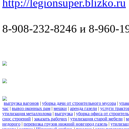
http://legionsuper.blizko.ru
8-908-232-8246 и 8-960-1
выгрузка вагонов
|
уборка дачи от строительного мусора
|
упак
час
|
вывоз оконных рам
|
мешки
|
аренда газели
|
услуги тракто
утилизация металлолома
|
выгрузка
|
уборка офиса от строител
снос строений
|
заказать рабочих
|
утилизация старой мебели
|
м
недорого
|
перевозка грузов нижний новгород газель
|
утилизац