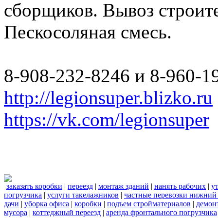
сборщиков. Вывоз строите
Пескосоляная смесь.
8-908-232-8246 и 8-960-1
http://legionsuper.blizko.ru
https://vk.com/legionsuper
заказать коробки
|
переезд
|
монтаж зданий
|
нанять рабочих
|
у
погрузчика
|
услуги такелажников
|
частные перевозки нижний
дачи
|
уборка офиса
|
коробки
|
подъем стройматериалов
|
демон
мусора
|
коттеджный переезд
|
аренда фронтального погрузчика