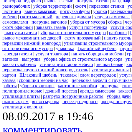
новгород недорого
|
вывоз газелью
|
погрузка газели
|
ландшафт
разнорабочих
|
уборка территорий
|
скотч
|
перевозка стенки
|
ус
частники
|
вывоз камазами
|
погрузка фуры
|
уборка
|
такелажны
мебели
|
скотч малярный
|
перевозка дивана
|
услуги самосвала
самосвалами
|
погрузка вагонов
|
уборка от мусора
|
сборка
|
чер
скотч офисный
|
заказать газель
|
услуги погрузчика
|
услуги сб
|
выгрузка газели
|
уборка от строительного мусора
|
разборка
|
вывоз межкомнатных дверей
|
скотч прозрачный
|
нанять газель
перевозки нижний новгород
|
утилизация строительного мусор
от строительного мусора
|
упаковка
|
Гравийный щебень
|
грузо
|
аренда газели
|
услуги трактора
|
нанять сборщиков мебели
|
гр
вагонов
|
выгрузка
|
уборка офиса от строительного мусора
|
уп
заказать рабочих
|
утилизация старой мебели
|
мешки белые
|
кв
перевозка грузов нижний новгород газель
|
утилизация ванны
|
картон
|
Шлаковый щебень
|
такелаж
|
слом перегородок
|
услуг
камаза
|
сборщики мебели на час
|
перевозка мебели с грузчик
работы
|
уборка квартиры
|
картонные коробки
|
погрузка
|
снос
полипропиленовые
|
дачный переезд
|
аренда самосвала
|
заказа
утилизация плиты
|
разгрузо-погрузочные работы
|
уборка дачи
оконных рам
|
вывоз мусора
|
переезд недорого
|
аренда погрузч
утилизация колонки
08.09.2017 в 19:46
комментировать