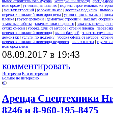
вывоз строительного мусора
|
коттеджный переезд
|
аренда фро
новгороде
|
утилизация газелью
|
подъем строительных материа
|
монтаж строений
|
рабочие на час
|
доставка под ключ
|
вывоз 
перевозки нижний новгород цена
|
утилизация камазами
|
подъ
пленка
|
грузоперевозки
|
демонтаж строений
|
заказать сборщи
земляные работы
|
такелажники недорого
|
заказать газель для
сухих смесей
|
уборка дачи от мусора
|
стрейч пленка
|
перевозк
перевозки нижний новгород
|
вывоз батарей
|
заказать грузчико
демонтаж
|
услуги по подъему
|
уборка офиса от мусора
|
стрейч
перевозки нижний новгород недорого
|
вывоз плиты
|
грузчики
новгород цены
08.09.2017 в 19:43
комментировать
Интересно
Вам интересно
Больше не интересно
(
0
)
Аренда Спецтехники Ни
8246 и 8-960-195-8475