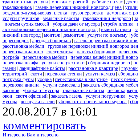
транспортные услуги
|
монтаж строений
|
рабочие на час
|
доста
такелажников
|
газель перевозки нижний новгород цена
|
утили
воздушно-пузырьковая пленка
|
грузоперевозки
|
демонтаж стр
услуги грузчиков
|
земляные работы
|
такелажники недорого
|
з
|
подъем сухих смесей
|
уборка дачи от мусора
|
стрейч пленка
|
автомобильные перевозки нижний новгород
|
вывоз батарей
|
з
нижний новгород
|
монтаж
|
демонтаж
|
услуги по подъему
|
убо
перегородок
|
аренда сборщиков
|
газель перевозки нижний нов
расстановка мебели
|
грузовые перевозки нижний новгород це
перевозка пианино
|
спецтехника
|
нанять сборщиков
|
перевозк
погреба
|
перестановка мебели
|
перевозка вещей нижний новг
перевозка шкафа
|
услуги спецтехники
|
сборщики недорого
|
п
газели
|
ландшафтные работы
|
расстановка в квартире
|
грузовы
территорий
|
скотч
|
перевозка стенки
|
услуги камаза
|
сборщики
погрузка фуры
|
уборка
|
перестановка в квартире
|
песок речно
перевозка дивана
|
услуги самосвала
|
заказать сборщиков мебе
вагонов
|
уборка от мусора
|
такелажные работы
|
песок карьер
окон
|
скотч офисный
|
заказать газель
|
услуги погрузчика
|
усл
мусора
|
выгрузка газели
|
уборка от строительного мусора
|
сбо
20.08.2017 в 16:01
комментировать
Интересно
Вам интересно