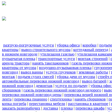
разгрузо-погрузочные услуги
|
уборка офиса
|
коробки
|
подъем
квартиры
|
вывоз строительного мусора
|
коттеджный переезд
|
в нижнем новгороде
|
утилизация газелью
|
утилизация камаза
пупырчатая пленка
|
транспортные услуги
|
монтаж строений
|
аренда трактора
|
нанять такелажников
|
газель перевозки нижн
квартиры от мусора
|
воздушно-пузырьковая пленка
|
грузопере
новгород
|
вывоз ванны
|
услуги грузчиков
|
земляные работы
|
монтаж
|
подъем сухих смесей
|
уборка дачи от мусора
|
стрейч 
автомобильные перевозки нижний новгород
|
вывоз батарей
|
з
нижний новгород
|
демонтаж
|
услуги по подъему
|
уборка офис
сборщиков
|
газель перевозки нижний новгород недорого
|
выв
перевозки нижний новгород цены
|
перевозка вещей нижний н
лента
|
перевозка пианино
|
спецтехника
|
нанять сборщиков
|
п
копка погреба
|
перестановка мебели
|
расстановка в квартире
|
заказать разнорабочих
|
доставка
|
пленка
|
перевозка шкафа
|
ус