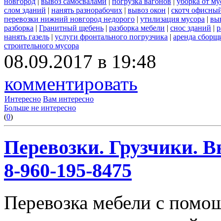
новгород
|
вывоз самосвалами
|
погрузка вагонов
|
уборка от му
слом зданий
|
нанять разнорабочих
|
вывоз окон
|
скотч офисны
перевозки нижний новгород недорого
|
утилизация мусора
|
вы
разборка
|
Гранитный щебень
|
разборка мебели
|
снос зданий
|
р
нанять газель
|
услуги фронтального погрузчика
|
аренда сборщ
строительного мусора
08.09.2017 в 19:48
комментировать
Интересно
Вам интересно
Больше не интересно
(
0
)
Перевозки. Грузчики. В
8-960-195-8475
Перевозка мебели с помо