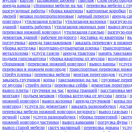
мусора
|
картон
|
Шлаковый щебень
|
такелаж
|
слом перегородо
аренда камаза
|
сборщики мебели на час
|
перевозка мебели с г
разгрузочные работы
|
уборка квартиры
|
картонные коробки
|
п
дверей
|
мешки полипропиленовые
|
дачный переезд
|
аренда са
новгород
|
утилизация плиты
|
утилизация колонки
|
разгрузо-п
зданий
|
нанять рабочих
|
утилизация оконных рам
|
вывоз мусо
перевозки нижний новгород
|
утилизация газелью
|
разгрузо-по
демонтаж зданий
|
рабочие недорого
|
доставка до квартиры
|
вы
погрузчика
|
аренда такелажников
|
заказать перевозку в нижне
уборка коттеджа
|
воздушно-пупырчатая пленка
|
транспортные
металлолома
|
услуги газели
|
аренда трактора
|
нанять такелаж
подъем гипсокартона
|
уборка квартиры от мусора
|
воздушно-п
сборщиков
|
перевозки нижний новгород
|
вывоз ванны
|
услуги
перевозки в нижнем новгороде
|
транспортные перевозки нижн
стрейч пленка
|
перевозка мебели
|
монтаж перегородок
|
услуг
заказать грузчиков
|
копка
|
такелажники на час
|
грузовые пере
от мусора
|
стрейч лента
|
перевозка сейфа
|
демонтаж перегоро
вывоз плиты
|
грузчики на час
|
копка траншей
|
расстановка ме
монтажу
|
подъем мешков
|
уборка коттеджа от мусора
|
лента
|
п
нижний новгород
|
вывоз колонки
|
аренда грузчиков
|
копка по
новгород
|
услуги по демонтажу
|
заказать разнорабочих
|
доста
перевозка мебели нижний новгород недорого
|
вывоз газелью
|
речной
|
слом
|
услуги разнорабочих
|
уборка территорий
|
скотч
нижний новгород частники
|
вывоз камазами
|
погрузка фуры
|
вывоз старой мебели
|
скотч малярный
|
перевозка дивана
|
услу