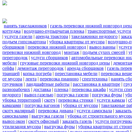
нанять такелажников
|
газель перевозки нижний новгород цен
коттеджа
|
воздушно-пупырчатая пленка
|
транспортные услуги
|
услуги газели
|
аренда трактора
|
такелажники недорого
|
заказ
подъем гипсокартона
|
уборка квартиры от мусора
|
воздушно-п
сборщиков
|
перевозки нижний новгород
|
вывоз ванны
|
услуги
перевозки нижний новгород
|
монтаж
|
подъем сухих смесей
|
у
перегородок
|
услуги сборщиков
|
автомобильные перевозки ни
мебели
|
грузовые перевозки нижний новгород цены
|
демонта
сейфа
|
демонтаж перегородок
|
аренда сборщиков
|
газель пере
траншей
|
копка погреба
|
перестановка мебели
|
перевозка вещ
от мусора
|
лента
|
перевозка пианино
|
спецтехника
|
нанять сб
грузчиков
|
ландшафтные работы
|
расстановка в квартире
|
гру
разнорабочих
|
доставка
|
пленка
|
перевозка шкафа
|
услуги спе
недорого
|
вывоз газелью
|
погрузка газели
|
погрузка фуры
|
уб
уборка территорий
|
скотч
|
перевозка стенки
|
услуги камаза
|
с
камазами
|
погрузка вагонов
|
уборка от мусора
|
такелажные ра
скотч малярный
|
перевозка дивана
|
услуги самосвала
|
заказат
самосвалами
|
выгрузка газели
|
уборка от строительного мусор
вывоз окон
|
скотч офисный
|
заказать газель
|
услуги погрузчик
утилизация мусора
|
выгрузка фуры
|
уборка квартиры от строи
зданий
|
разнорабочие недорого
|
вывоз межкомнатных дверей