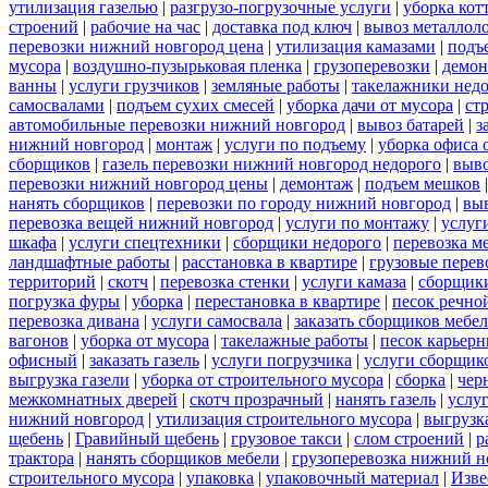
утилизация газелью
|
разгрузо-погрузочные услуги
|
уборка кот
строений
|
рабочие на час
|
доставка под ключ
|
вывоз металлол
перевозки нижний новгород цена
|
утилизация камазами
|
подъ
мусора
|
воздушно-пузырьковая пленка
|
грузоперевозки
|
демон
ванны
|
услуги грузчиков
|
земляные работы
|
такелажники нед
самосвалами
|
подъем сухих смесей
|
уборка дачи от мусора
|
ст
автомобильные перевозки нижний новгород
|
вывоз батарей
|
з
нижний новгород
|
монтаж
|
услуги по подъему
|
уборка офиса 
сборщиков
|
газель перевозки нижний новгород недорого
|
выв
перевозки нижний новгород цены
|
демонтаж
|
подъем мешков
нанять сборщиков
|
перевозки по городу нижний новгород
|
вы
перевозка вещей нижний новгород
|
услуги по монтажу
|
услуг
шкафа
|
услуги спецтехники
|
сборщики недорого
|
перевозка м
ландшафтные работы
|
расстановка в квартире
|
грузовые перев
территорий
|
скотч
|
перевозка стенки
|
услуги камаза
|
сборщики
погрузка фуры
|
уборка
|
перестановка в квартире
|
песок речно
перевозка дивана
|
услуги самосвала
|
заказать сборщиков мебе
вагонов
|
уборка от мусора
|
такелажные работы
|
песок карьер
офисный
|
заказать газель
|
услуги погрузчика
|
услуги сборщик
выгрузка газели
|
уборка от строительного мусора
|
сборка
|
чер
межкомнатных дверей
|
скотч прозрачный
|
нанять газель
|
услу
нижний новгород
|
утилизация строительного мусора
|
выгрузк
щебень
|
Гравийный щебень
|
грузовое такси
|
слом строений
|
р
трактора
|
нанять сборщиков мебели
|
грузоперевозка нижний н
строительного мусора
|
упаковка
|
упаковочный материал
|
Изве