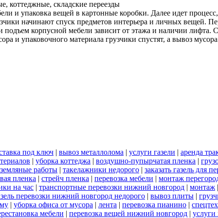
е, коттеджные, складские переезды
ели и упаковка вещей в картонные коробки. Далее идет процесс
чики начинают спуск предметов интерьера и личных вещей. Пере
 и подъем корпусной мебели зависит от этажа и наличии лифта. 
а и упаковочного материала грузчики спустят, а вывоз мусора 
ставка под ключ
|
вывоз металлолома
|
услуги газели
|
аренда тра
териалов
|
уборка коттеджа
|
воздушно-пупырчатая пленка
|
груз
земляные работы
|
такелажники недорого
|
заказать газель для 
вая пленка
|
стрейч пленка
|
перевозка мебели
|
монтаж перегоро
ики на час
|
транспортные перевозки нижний новгород
|
монтаж
азель перевозки нижний новгород недорого
|
вывоз плиты
|
грузч
ему
|
уборка офиса от мусора
|
лента
|
перевозка пианино
|
спецте
ерестановка мебели
|
перевозка вещей нижний новгород
|
услуги