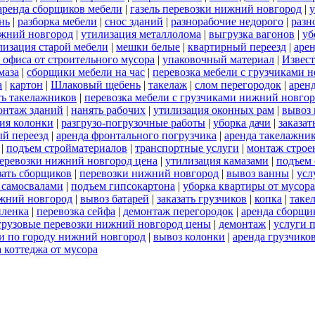
аренда сборщиков мебели
|
газель перевозки нижний новгород
|
у
нь
|
разборка мебели
|
снос зданий
|
разнорабочие недорого
|
разн
ижний новгород
|
утилизация металлолома
|
выгрузка вагонов
|
уб
лизация старой мебели
|
мешки белые
|
квартирный переезд
|
аре
 офиса от строительного мусора
|
упаковочный материал
|
Извес
маза
|
сборщики мебели на час
|
перевозка мебели с грузчиками 
а
|
картон
|
Шлаковый щебень
|
такелаж
|
слом перегородок
|
арен
ть такелажников
|
перевозка мебели с грузчиками нижний новго
онтаж зданий
|
нанять рабочих
|
утилизация оконных рам
|
вывоз 
ия колонки
|
разгрузо-погрузочные работы
|
уборка дачи
|
заказат
й переезд
|
аренда фронтального погрузчика
|
аренда такелажни
|
подъем стройматериалов
|
транспортные услуги
|
монтаж строе
перевозки нижний новгород цена
|
утилизация камазами
|
подъем 
зать сборщиков
|
перевозки нижний новгород
|
вывоз ванны
|
усл
 самосвалами
|
подъем гипсокартона
|
уборка квартиры от мусора
жний новгород
|
вывоз батарей
|
заказать грузчиков
|
копка
|
таке
пленка
|
перевозка сейфа
|
демонтаж перегородок
|
аренда сборщи
грузовые перевозки нижний новгород цены
|
демонтаж
|
услуги 
и по городу нижний новгород
|
вывоз колонки
|
аренда грузчико
 коттеджа от мусора