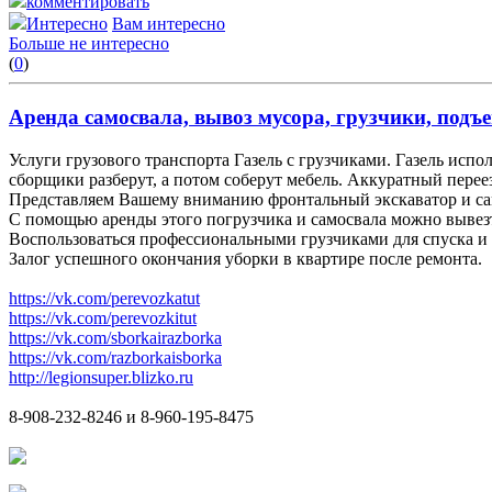
комментировать
Интересно
Вам интересно
Больше не интересно
(
0
)
Аренда самосвала, вывоз мусора, грузчики, подъе
Услуги грузового транспорта Газель с грузчиками. Газель испо
сборщики разберут, а потом соберут мебель. Аккуратный переез
Представляем Вашему вниманию фронтальный экскаватор и са
С помощью аренды этого погрузчика и самосвала можно вывез
Воспользоваться профессиональными грузчиками для спуска и 
Залог успешного окончания уборки в квартире после ремонта.
https://vk.com/perevozkatut
https://vk.com/perevozkitut
https://vk.com/sborkairazborka
https://vk.com/razborkaisborka
http://legionsuper.blizko.ru
8-908-232-8246 и 8-960-195-8475