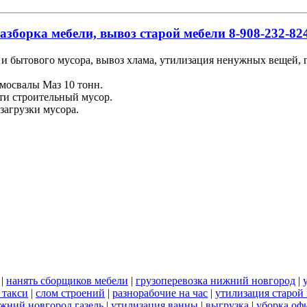
азборка мебели, вывоз старой мебели 8-908-232-824
и бытового мусора, вывоз хлама, утилизация ненужных вещей, гр
мосвалы Маз 10 тонн.
ти строительный мусор.
загрузки мусора.
|
нанять сборщиков мебели
|
грузоперевозка нижний новгород
|
 такси
|
слом строений
|
разнорабочие на час
|
утилизация старой
ижний новгород газель
|
утилизация ванны
|
выгрузка
|
уборка оф