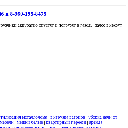
6 и 8-960-195-8475
узчики аккуратно спустят и погрузят в газель, далее вывезут
утилизация металлолома
|
выгрузка вагонов
|
уборка дачи от
 мебели
|
мешки белые
|
квартирный переезд
|
аренда
иса от строительного мусора
|
упаковочный материал
|