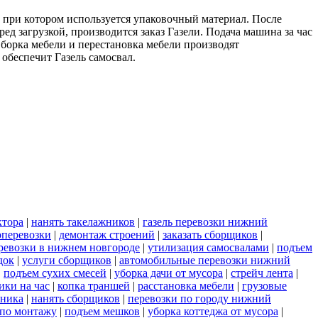
, при котором используется упаковочный материал. После
д загрузкой, производится заказ Газели. Подача машина за час
Сборка мебели и перестановка мебели производят
обеспечит Газель самосвал.
ктора
|
нанять такелажников
|
газель перевозки нижний
оперевозки
|
демонтаж строений
|
заказать сборщиков
|
перевозки в нижнем новгороде
|
утилизация самосвалами
|
подъем
док
|
услуги сборщиков
|
автомобильные перевозки нижний
|
подъем сухих смесей
|
уборка дачи от мусора
|
стрейч лента
|
ики на час
|
копка траншей
|
расстановка мебели
|
грузовые
хника
|
нанять сборщиков
|
перевозки по городу нижний
 по монтажу
|
подъем мешков
|
уборка коттеджа от мусора
|