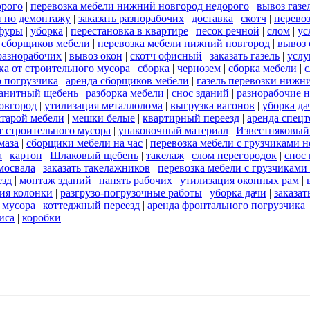
орого
|
перевозка мебели нижний новгород недорого
|
вывоз газе
и по демонтажу
|
заказать разнорабочих
|
доставка
|
скотч
|
перево
 фуры
|
уборка
|
перестановка в квартире
|
песок речной
|
слом
|
ус
ь сборщиков мебели
|
перевозка мебели нижний новгород
|
вывоз 
разнорабочих
|
вывоз окон
|
скотч офисный
|
заказать газель
|
услу
ка от строительного мусора
|
сборка
|
чернозем
|
сборка мебели
|
с
о погрузчика
|
аренда сборщиков мебели
|
газель перевозки нижн
анитный щебень
|
разборка мебели
|
снос зданий
|
разнорабочие н
овгород
|
утилизация металлолома
|
выгрузка вагонов
|
уборка да
старой мебели
|
мешки белые
|
квартирный переезд
|
аренда спец
т строительного мусора
|
упаковочный материал
|
Известняковый
маза
|
сборщики мебели на час
|
перевозка мебели с грузчиками 
а
|
картон
|
Шлаковый щебень
|
такелаж
|
слом перегородок
|
снос
мосвала
|
заказать такелажников
|
перевозка мебели с грузчикам
езд
|
монтаж зданий
|
нанять рабочих
|
утилизация оконных рам
|
ия колонки
|
разгрузо-погрузочные работы
|
уборка дачи
|
заказат
 мусора
|
коттеджный переезд
|
аренда фронтального погрузчика
иса
|
коробки