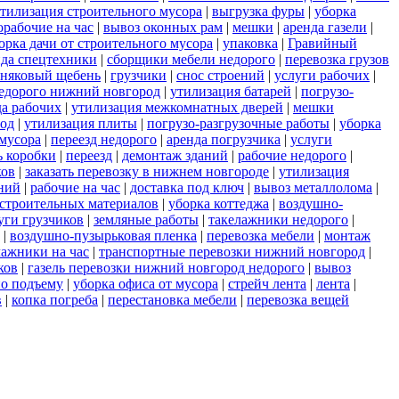
тилизация строительного мусора
|
выгрузка фуры
|
уборка
орабочие на час
|
вывоз оконных рам
|
мешки
|
аренда газели
|
орка дачи от строительного мусора
|
упаковка
|
Гравийный
нда спецтехники
|
сборщики мебели недорого
|
перевозка грузов
тняковый щебень
|
грузчики
|
снос строений
|
услуги рабочих
|
недорого нижний новгород
|
утилизация батарей
|
погрузо-
да рабочих
|
утилизация межкомнатных дверей
|
мешки
род
|
утилизация плиты
|
погрузо-разгрузочные работы
|
уборка
мусора
|
переезд недорого
|
аренда погрузчика
|
услуги
ь коробки
|
переезд
|
демонтаж зданий
|
рабочие недорого
|
ков
|
заказать перевозку в нижнем новгороде
|
утилизация
ний
|
рабочие на час
|
доставка под ключ
|
вывоз металлолома
|
строительных материалов
|
уборка коттеджа
|
воздушно-
уги грузчиков
|
земляные работы
|
такелажники недорого
|
|
воздушно-пузырьковая пленка
|
перевозка мебели
|
монтаж
лажники на час
|
транспортные перевозки нижний новгород
|
ков
|
газель перевозки нижний новгород недорого
|
вывоз
по подъему
|
уборка офиса от мусора
|
стрейч лента
|
лента
|
в
|
копка погреба
|
перестановка мебели
|
перевозка вещей