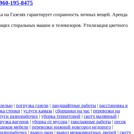
960-195-8475
ка на Газелях гарантирует сохранность личных вещей. Аренда
ающих стиральных машин и телевизоров. Утилизация цветного
азелью
|
погрузка газели
|
ландшафтные работы
|
расстановка в
зка стенки
|
услуги камаза
|
сборщики на час
|
перевозки на
луги разнорабочих
|
уборка территорий
|
скотч малярный
|
рузка вагонов
|
уборка от мусора
|
такелажные работы
|
песок
рщиков мебели
|
перевозки нижний новгород недорого
|
разнорабочих
|
вывоз окон
|
вывоз межкомнатных дверей
|
скотч