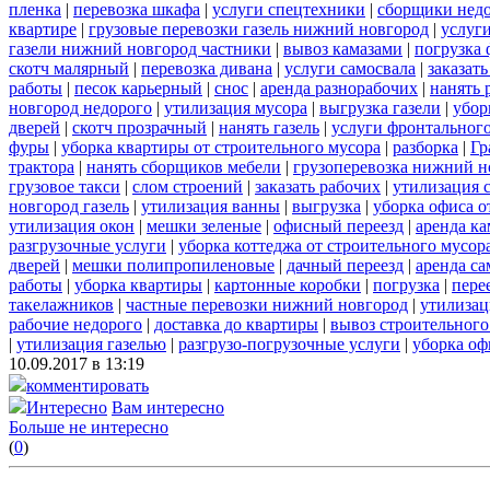
пленка
|
перевозка шкафа
|
услуги спецтехники
|
сборщики нед
квартире
|
грузовые перевозки газель нижний новгород
|
услуг
газели нижний новгород частники
|
вывоз камазами
|
погрузка
скотч малярный
|
перевозка дивана
|
услуги самосвала
|
заказат
работы
|
песок карьерный
|
снос
|
аренда разнорабочих
|
нанять 
новгород недорого
|
утилизация мусора
|
выгрузка газели
|
убор
дверей
|
скотч прозрачный
|
нанять газель
|
услуги фронтальног
фуры
|
уборка квартиры от строительного мусора
|
разборка
|
Гр
трактора
|
нанять сборщиков мебели
|
грузоперевозка нижний н
грузовое такси
|
слом строений
|
заказать рабочих
|
утилизация 
новгород газель
|
утилизация ванны
|
выгрузка
|
уборка офиса о
утилизация окон
|
мешки зеленые
|
офисный переезд
|
аренда ка
разгрузочные услуги
|
уборка коттеджа от строительного мусор
дверей
|
мешки полипропиленовые
|
дачный переезд
|
аренда са
работы
|
уборка квартиры
|
картонные коробки
|
погрузка
|
пере
такелажников
|
частные перевозки нижний новгород
|
утилизац
рабочие недорого
|
доставка до квартиры
|
вывоз строительного
|
утилизация газелью
|
разгрузо-погрузочные услуги
|
уборка оф
10.09.2017 в 13:19
комментировать
Интересно
Вам интересно
Больше не интересно
(
0
)