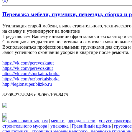
(
0
)
Перевозка мебели, грузчики, переезды, сборка и р
Утилизация старой мебели, вывоз строительного, технического 
на свалку и утилизируют на полигоне
Представляем Вашему вниманию фронтальный экскаватор и са
С помощью аренды этого погрузчика и самосвала можно вывез
Воспользоваться профессиональными грузчиками для спуска и 
Залог успешного окончания уборки в квартире после ремонта.
https://vk.com/perevozkatut
https://vk.com/perevozkitut
https://vk.com/sborkairazborka
https://vk.com/razborkaisborka
http://legionsuper.blizko.ru
8-908-232-8246 и 8-960-195-8475
вывоз оконных рам
|
мешки
|
аренда газели
|
услуги трактора
строительного мусора
|
упаковка
|
Гравийный щебень
|
грузовое
спецтехники
|
сборщики мебели недорого
|
перевозка грузов н