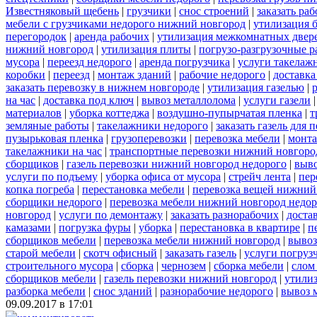
Известняковый щебень
|
грузчики
|
снос строений
|
заказать ра
мебели с грузчиками недорого нижний новгород
|
утилизация 
перегородок
|
аренда рабочих
|
утилизация межкомнатных двер
нижний новгород
|
утилизация плиты
|
погрузо-разгрузочные 
мусора
|
переезд недорого
|
аренда погрузчика
|
услуги такелаж
коробки
|
переезд
|
монтаж зданий
|
рабочие недорого
|
доставка
заказать перевозку в нижнем новгороде
|
утилизация газелью
|
на час
|
доставка под ключ
|
вывоз металлолома
|
услуги газели
материалов
|
уборка коттеджа
|
воздушно-пупырчатая пленка
|
т
земляные работы
|
такелажники недорого
|
заказать газель для
пузырьковая пленка
|
грузоперевозки
|
перевозка мебели
|
монта
такелажники на час
|
транспортные перевозки нижний новгоро
сборщиков
|
газель перевозки нижний новгород недорого
|
выв
услуги по подъему
|
уборка офиса от мусора
|
стрейч лента
|
пер
копка погреба
|
перестановка мебели
|
перевозка вещей нижний
сборщики недорого
|
перевозка мебели нижний новгород недор
новгород
|
услуги по демонтажу
|
заказать разнорабочих
|
доста
камазами
|
погрузка фуры
|
уборка
|
перестановка в квартире
|
п
сборщиков мебели
|
перевозка мебели нижний новгород
|
вывоз
старой мебели
|
скотч офисный
|
заказать газель
|
услуги погруз
строительного мусора
|
сборка
|
чернозем
|
сборка мебели
|
слом
сборщиков мебели
|
газель перевозки нижний новгород
|
утилиз
разборка мебели
|
снос зданий
|
разнорабочие недорого
|
вывоз 
09.09.2017 в 17:01