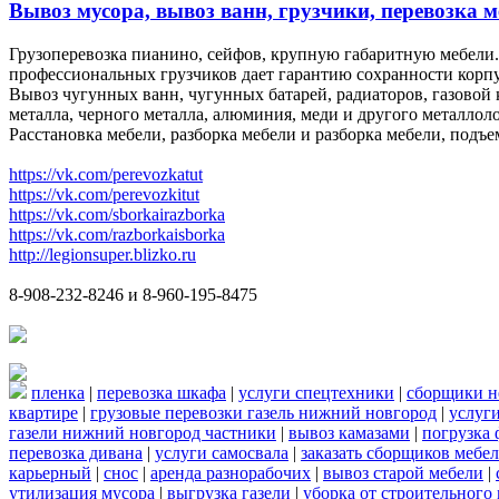
Вывоз мусора, вывоз ванн, грузчики, перевозка м
Грузоперевозка пианино, сейфов, крупную габаритную мебели. 
профессиональных грузчиков дает гарантию сохранности корп
Вывоз чугунных ванн, чугунных батарей, радиаторов, газовой
металла, черного металла, алюминия, меди и другого металлол
Расстановка мебели, разборка мебели и разборка мебели, подъе
https://vk.com/perevozkatut
https://vk.com/perevozkitut
https://vk.com/sborkairazborka
https://vk.com/razborkaisborka
http://legionsuper.blizko.ru
8-908-232-8246 и 8-960-195-8475
пленка
|
перевозка шкафа
|
услуги спецтехники
|
сборщики н
квартире
|
грузовые перевозки газель нижний новгород
|
услуг
газели нижний новгород частники
|
вывоз камазами
|
погрузка
перевозка дивана
|
услуги самосвала
|
заказать сборщиков мебе
карьерный
|
снос
|
аренда разнорабочих
|
вывоз старой мебели
|
утилизация мусора
|
выгрузка газели
|
уборка от строительного