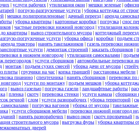
бочих
|
услуги рабочих
|
утилизация окон
|
мешки зеленые
|
офисн
батарей
|
погрузо-разгрузочные услуги
|
уборка коттеджа от стро
ей
|
мешки полипропиленовые
|
дачный переезд
|
аренда самосва
работы
|
уборка квартиры
|
картонные коробки
|
погрузка
|
снос пе
ников
|
частные перевозки нижний новгород
|
утилизация колонк
 до квартиры
|
вывоз строительного мусора
|
коттеджный переезд
разгрузо-погрузочные услуги
|
уборка офиса
|
коробки
|
подъем ст
|
аренда трактора
|
нанять такелажников
|
газель перевозки нижни
ранспортные услуги
|
демонтаж строений
|
заказать сборщиков
|
п
 перевозки в нижнем новгороде
|
утилизация самосвалами
|
подъем
ж перегородок
|
услуги сборщиков
|
автомобильные перевозки н
д
|
монтаж
|
подъем сухих смесей
|
уборка дачи от мусора
|
стрейч
оз плиты
|
грузчики на час
|
копка траншей
|
расстановка мебели
|
евозка пианино
|
спецтехника
|
нанять сборщиков
|
перевозки по
 новгород
|
услуги по монтажу
|
подъем мешков
|
уборка коттедж
ого
|
вывоз газелью
|
погрузка газели
|
ландшафтные работы
|
рас
вка
|
пленка
|
скотч
|
перевозка стенки
|
услуги камаза
|
сборщики 
есок речной
|
слом
|
услуги разнорабочих
|
уборка территорий
|
ск
 самосвалами
|
погрузка вагонов
|
уборка от мусора
|
такелажные
чика
|
услуги сборщиков мебели
|
перевозки нижний новгород не
 зданий
|
нанять разнорабочих
|
вывоз окон
|
скотч прозрачный
|
н
ация строительного мусора
|
выгрузка фуры
|
уборка квартиры о
межкомнатных дверей