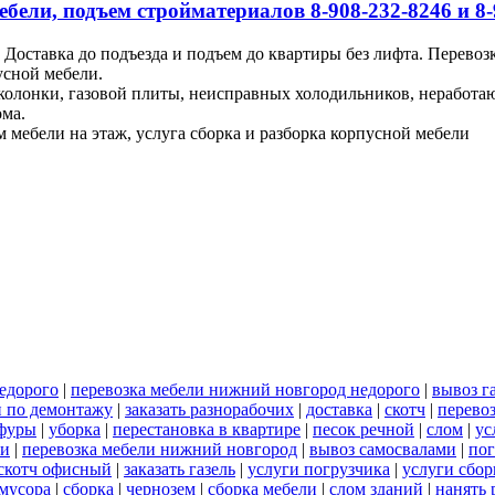
ебели, подъем стройматериалов 8-908-232-8246 и 8-
Доставка до подъезда и подъем до квартиры без лифта. Перевоз
усной мебели.
 колонки, газовой плиты, неисправных холодильников, неработ
ома.
м мебели на этаж, услуга сборка и разборка корпусной мебели
едорого
|
перевозка мебели нижний новгород недорого
|
вывоз г
и по демонтажу
|
заказать разнорабочих
|
доставка
|
скотч
|
перево
 фуры
|
уборка
|
перестановка в квартире
|
песок речной
|
слом
|
ус
ли
|
перевозка мебели нижний новгород
|
вывоз самосвалами
|
пог
скотч офисный
|
заказать газель
|
услуги погрузчика
|
услуги сбо
 мусора
|
сборка
|
чернозем
|
сборка мебели
|
слом зданий
|
нанять 