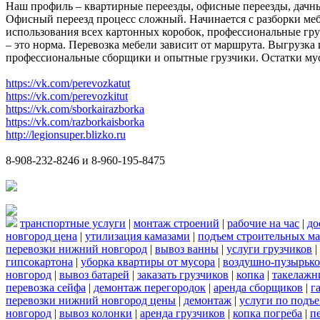
Наш профиль – квартирные переезды, офисные переезды, дачны
Офисный переезд процесс сложный. Начинается с разборки меб
использования всех картонных коробок, профессиональные груз
– это норма. Перевозка мебели зависит от маршрута. Выгрузка
профессиональные сборщики и опытные грузчики. Остатки мусор
https://vk.com/perevozkatut
https://vk.com/perevozkitut
https://vk.com/sborkairazborka
https://vk.com/razborkaisborka
http://legionsuper.blizko.ru
8-908-232-8246 и 8-960-195-8475
транспортные услуги
|
монтаж строений
|
рабочие на час
|
до
новгород цена
|
утилизация камазами
|
подъем строительных ма
перевозки нижний новгород
|
вывоз ванны
|
услуги грузчиков
|
гипсокартона
|
уборка квартиры от мусора
|
воздушно-пузырько
новгород
|
вывоз батарей
|
заказать грузчиков
|
копка
|
такелажн
перевозка сейфа
|
демонтаж перегородок
|
аренда сборщиков
|
г
перевозки нижний новгород цены
|
демонтаж
|
услуги по подъ
новгород
|
вывоз колонки
|
аренда грузчиков
|
копка погреба
|
п