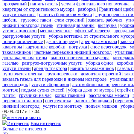
прозрачный
|
нанять газель
|
услуги фронтального погрузчика
|
квартиры от строительного мусора
|
разборка
|
Гранитный щебе
услуги трактора
|
нанять сборщиков мебели
|
грузоперевозка н
щебень
|
грузовое такси
|
слом строений
|
заказать рабочих
|
ути
нижний новгород газель
|
утилизация ванны
|
выгрузка
|
уборка
утилизация окон
|
мешки зеленые
|
офисный переезд
|
аренда ка
разгрузочные услуги
|
уборка коттеджа от строительного мусор
полипропиленовые
|
дачный переезд
|
аренда самосвала
|
заказа
квартиры
|
картонные коробки
|
погрузка
|
снос перегородок
|
м
такелажников
|
частные перевозки нижний новгород
|
утилизац
доставка до квартиры
|
вывоз строительного мусора
|
коттеджны
газелью
|
разгрузо-погрузочные услуги
|
уборка офиса
|
коробки
услуги газели
|
аренда трактора
|
нанять такелажников
|
газель 
пупырчатая пленка
|
грузоперевозки
|
демонтаж строений
|
зака
заказать газель для перевозки в нижнем новгороде
|
утилизация
перегородок
|
услуги сборщиков
|
автомобильные перевозки ни
монтаж
|
подъем сухих смесей
|
уборка дачи от мусора
|
стрейч 
плиты
|
грузчики на час
|
копка траншей
|
расстановка мебели
|
перевозка пианино
|
спецтехника
|
нанять сборщиков
|
перевозк
нижний новгород
|
услуги по монтажу
|
подъем мешков
|
уборка
09.09.2017 в 17:04
комментировать
Интересно
Вам интересно
Больше не интересно