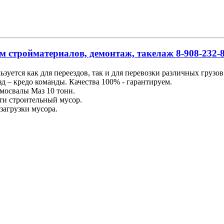
м стройматериалов, демонтаж, такелаж 8-908-232-8
льзуется как для переездов, так и для перевозки различных груз
д – кредо команды. Качества 100% - гарантируем.
мосвалы Маз 10 тонн.
ти строительный мусор.
загрузки мусора.