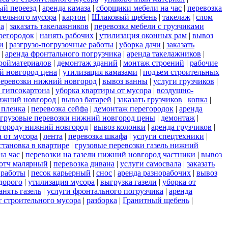
ый переезд
|
аренда камаза
|
сборщики мебели на час
|
перевозка
ительного мусора
|
картон
|
Шлаковый щебень
|
такелаж
|
слом
ла
|
заказать такелажников
|
перевозка мебели с грузчиками
регородок
|
нанять рабочих
|
утилизация оконных рам
|
вывоз
и
|
разгрузо-погрузочные работы
|
уборка дачи
|
заказать
|
аренда фронтального погрузчика
|
аренда такелажников
|
ройматериалов
|
демонтаж зданий
|
монтаж строений
|
рабочие
й новгород цена
|
утилизация камазами
|
подъем строительных
еревозки нижний новгород
|
вывоз ванны
|
услуги грузчиков
|
 гипсокартона
|
уборка квартиры от мусора
|
воздушно-
ижний новгород
|
вывоз батарей
|
заказать грузчиков
|
копка
|
 пленка
|
перевозка сейфа
|
демонтаж перегородок
|
аренда
грузовые перевозки нижний новгород цены
|
демонтаж
|
 городу нижний новгород
|
вывоз колонки
|
аренда грузчиков
|
а от мусора
|
лента
|
перевозка шкафа
|
услуги спецтехники
|
становка в квартире
|
грузовые перевозки газель нижний
на час
|
перевозки на газели нижний новгород частники
|
вывоз
отч малярный
|
перевозка дивана
|
услуги самосвала
|
заказать
 работы
|
песок карьерный
|
снос
|
аренда разнорабочих
|
вывоз
дорого
|
утилизация мусора
|
выгрузка газели
|
уборка от
анять газель
|
услуги фронтального погрузчика
|
аренда
т строительного мусора
|
разборка
|
Гранитный щебень
|