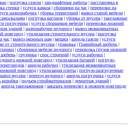
лью
|
погрузка газели
|
ландшафтные работы
|
расстановка в
зка стенки
|
услуги камаза
|
сборщики на час
|
перевозки на
луги разнорабочих
|
уборка территорий
|
вывоз старой мебели
|
самосвалами
|
погрузка вагонов
|
уборка от мусора
|
такелажные
ги погрузчика
|
услуги сборщиков мебели
|
перевозки нижний
лом зданий
|
разнорабочие недорого
|
вывоз межкомнатных
ий новгород
|
утилизация строительного мусора
|
выгрузка
а час
|
вывоз оконных рам
|
мешки
|
аренда газели
|
услуги
чи от строительного мусора
|
упаковка
|
Гравийный щебень
|
техники
|
сборщики мебели недорого
|
перевозка грузов нижний
 щебень
|
грузчики
|
снос строений
|
услуги рабочих
|
недорого нижний новгород
|
утилизация батарей
|
погрузо-
 перегородок
|
аренда рабочих
|
утилизация межкомнатных
и нижний новгород
|
утилизация плиты
|
погрузо-разгрузочные
вывоз мусора
|
переезд недорого
|
аренда погрузчика
|
услуги
ь коробки
|
подъем стройматериалов
|
демонтаж зданий
|
|
аренда такелажников
|
заказать перевозку в нижнем новгороде