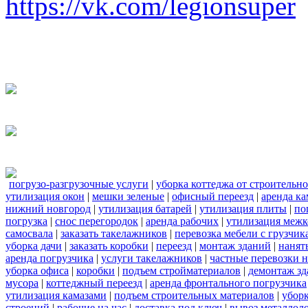
https://vk.com/legionsuper
погрузо-разгрузочные услуги
|
уборка коттеджа от строительн
утилизация окон
|
мешки зеленые
|
офисный переезд
|
аренда ка
нижний новгород
|
утилизация батарей
|
утилизация плиты
|
по
погрузка
|
снос перегородок
|
аренда рабочих
|
утилизация межк
самосвала
|
заказать такелажников
|
перевозка мебели с грузчи
уборка дачи
|
заказать коробки
|
переезд
|
монтаж зданий
|
нанят
аренда погрузчика
|
услуги такелажников
|
частные перевозки 
уборка офиса
|
коробки
|
подъем стройматериалов
|
демонтаж з
мусора
|
коттеджный переезд
|
аренда фронтального погрузчика
утилизация камазами
|
подъем строительных материалов
|
уборк
строений
|
рабочие на час
|
доставка под ключ
|
вывоз металлол