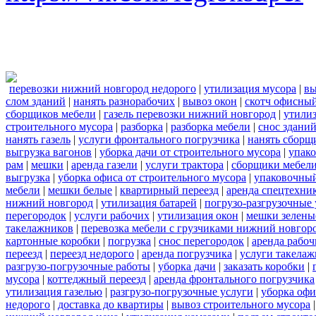
перевозки нижний новгород недорого
|
утилизация мусора
|
вы
слом зданий
|
нанять разнорабочих
|
вывоз окон
|
скотч офисны
сборщиков мебели
|
газель перевозки нижний новгород
|
утилиз
строительного мусора
|
разборка
|
разборка мебели
|
снос здани
нанять газель
|
услуги фронтального погрузчика
|
нанять сборщ
выгрузка вагонов
|
уборка дачи от строительного мусора
|
упако
рам
|
мешки
|
аренда газели
|
услуги трактора
|
сборщики мебели
выгрузка
|
уборка офиса от строительного мусора
|
упаковочный
мебели
|
мешки белые
|
квартирный переезд
|
аренда спецтехни
нижний новгород
|
утилизация батарей
|
погрузо-разгрузочные 
перегородок
|
услуги рабочих
|
утилизация окон
|
мешки зелены
такелажников
|
перевозка мебели с грузчиками нижний новгор
картонные коробки
|
погрузка
|
снос перегородок
|
аренда рабоч
переезд
|
переезд недорого
|
аренда погрузчика
|
услуги такела
разгрузо-погрузочные работы
|
уборка дачи
|
заказать коробки
|
мусора
|
коттеджный переезд
|
аренда фронтального погрузчика
утилизация газелью
|
разгрузо-погрузочные услуги
|
уборка офи
недорого
|
доставка до квартиры
|
вывоз строительного мусора