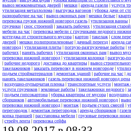
вывоз межкомнатных дверей
|
мешки
|
аренда газели
|
услуги тр
утилизация металлолома
|
выгрузка вагонов
|
уборка дачи от ст
разнорабочие на час
|
вывоз оконных рам
|
мешки белые
|
кварт
перевозка грузов нижний новгород газель
|
утилизация ванны
|
грузчики
|
снос строений
|
заказать рабочих
|
утилизация старой
мебели на час
|
перевозка мебели с грузчиками недорого нижн
коттеджа от строительного мусора
|
картон
|
такелаж
|
слом пер
дверей
|
мешки полипропиленовые
|
дачный переезд
|
аренда са
новгород
|
утилизация плиты
|
погрузо-разгрузочные работы
|
у
рабочих
|
нанять рабочих
|
утилизация оконных рам
|
вывоз мус
перевозки нижний новгород
|
утилизация колонки
|
разгрузо-п
|
рабочие недорого
|
доставка до квартиры
|
вывоз строительног
такелажников
|
заказать перевозку в нижнем новгороде
|
утилиз
подъем стройматериалов
|
демонтаж зданий
|
рабочие на час
|
д
нанять такелажников
|
газель перевозки нижний новгород цена
|
воздушно-пупырчатая пленка
|
транспортные услуги
|
монтаж 
услуги грузчиков
|
земляные работы
|
такелажники недорого
|
з
|
подъем гипсокартона
|
уборка квартиры от мусора
|
воздушно-
сборщиков
|
автомобильные перевозки нижний новгород
|
выво
перевозки нижний новгород
|
монтаж
|
подъем сухих смесей
|
у
перегородок
|
демонтаж перегородок
|
аренда сборщиков
|
газел
копка траншей
|
расстановка мебели
|
грузовые перевозки нижн
|
стрейч лента
|
перевозка сейфа
19.08.2017 в 08:33