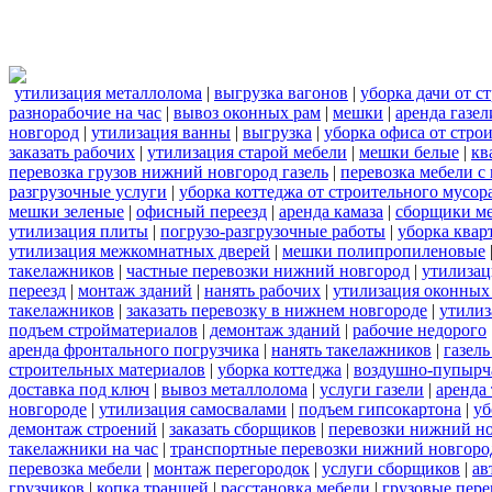
утилизация металлолома
|
выгрузка вагонов
|
уборка дачи от с
разнорабочие на час
|
вывоз оконных рам
|
мешки
|
аренда газел
новгород
|
утилизация ванны
|
выгрузка
|
уборка офиса от стро
заказать рабочих
|
утилизация старой мебели
|
мешки белые
|
кв
перевозка грузов нижний новгород газель
|
перевозка мебели с
разгрузочные услуги
|
уборка коттеджа от строительного мусор
мешки зеленые
|
офисный переезд
|
аренда камаза
|
сборщики ме
утилизация плиты
|
погрузо-разгрузочные работы
|
уборка квар
утилизация межкомнатных дверей
|
мешки полипропиленовые
такелажников
|
частные перевозки нижний новгород
|
утилизац
переезд
|
монтаж зданий
|
нанять рабочих
|
утилизация оконных
такелажников
|
заказать перевозку в нижнем новгороде
|
утилиз
подъем стройматериалов
|
демонтаж зданий
|
рабочие недорого
аренда фронтального погрузчика
|
нанять такелажников
|
газел
строительных материалов
|
уборка коттеджа
|
воздушно-пупырч
доставка под ключ
|
вывоз металлолома
|
услуги газели
|
аренда
новгороде
|
утилизация самосвалами
|
подъем гипсокартона
|
уб
демонтаж строений
|
заказать сборщиков
|
перевозки нижний н
такелажники на час
|
транспортные перевозки нижний новгоро
перевозка мебели
|
монтаж перегородок
|
услуги сборщиков
|
ав
грузчиков
|
копка траншей
|
расстановка мебели
|
грузовые пер