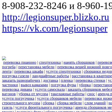
8-908-232-8246 и 8-960-1
http://legionsuper.blizko.ru
https://vk.com/legionsuper
перевозка пианино
|
спецтехника
|
нанять сборщиков
|
перевоз
погреба
|
перестановка мебели
|
перевозка вещей нижний новг
лента
|
перевозка шкафа
|
услуги спецтехники
|
сборщики недор
погрузка газели
|
ландшафтные работы
|
расстановка в квартире
заказать разнорабочих
|
доставка
|
пленка
|
перевозка стенки
|
ус
частники
|
вывоз камазами
|
погрузка фуры
|
уборка
|
перестанов
перевозка дивана
|
услуги самосвала
|
заказать сборщиков мебе
вагонов
|
уборка от мусора
|
такелажные работы
|
снос
|
аренда 
услуги погрузчика
|
услуги сборщиков мебели
|
перевозки нижн
строительного мусора
|
сборка
|
сборка мебели
|
слом зданий
|
н
газель
|
услуги фронтального погрузчика
|
аренда сборщиков м
мусора
|
выгрузка фуры
|
уборка квартиры от строительного му