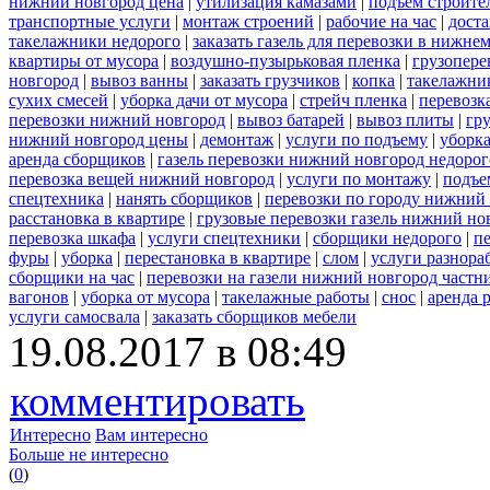
нижний новгород цена
|
утилизация камазами
|
подъем строите
транспортные услуги
|
монтаж строений
|
рабочие на час
|
доста
такелажники недорого
|
заказать газель для перевозки в нижне
квартиры от мусора
|
воздушно-пузырьковая пленка
|
грузопере
новгород
|
вывоз ванны
|
заказать грузчиков
|
копка
|
такелажник
сухих смесей
|
уборка дачи от мусора
|
стрейч пленка
|
перевозк
перевозки нижний новгород
|
вывоз батарей
|
вывоз плиты
|
гру
нижний новгород цены
|
демонтаж
|
услуги по подъему
|
уборка
аренда сборщиков
|
газель перевозки нижний новгород недорог
перевозка вещей нижний новгород
|
услуги по монтажу
|
подъе
спецтехника
|
нанять сборщиков
|
перевозки по городу нижний
расстановка в квартире
|
грузовые перевозки газель нижний но
перевозка шкафа
|
услуги спецтехники
|
сборщики недорого
|
п
фуры
|
уборка
|
перестановка в квартире
|
слом
|
услуги разнора
сборщики на час
|
перевозки на газели нижний новгород частн
вагонов
|
уборка от мусора
|
такелажные работы
|
снос
|
аренда 
услуги самосвала
|
заказать сборщиков мебели
19.08.2017 в 08:49
комментировать
Интересно
Вам интересно
Больше не интересно
(
0
)