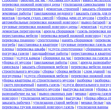
перевозки нижний новгород цена
|
утилизация самосвалами
|
п
пленка
|
грузоперевозки
|
демонтаж строений
|
заказать сборщи
земляные работы
|
такелажники недорого
|
заказать газель для
монтаж
|
подъем сухих смесей
|
уборка дачи от мусора
|
стрейч 
автомобильные перевозки нижний новгород
|
вывоз батарей
|
з
грузовые перевозки нижний новгород цены
|
демонтаж
|
услуги
демонтаж перегородок
|
аренда сборщиков
|
газель перевозки 
перестановка мебели
|
перевозка вещей нижний новгород
|
усл
перевозка пианино
|
спецтехника
|
нанять сборщиков
|
перевозк
погреба
|
расстановка в квартире
|
грузовые перевозки газель 
пленка
|
перевозка шкафа
|
услуги спецтехники
|
сборщики нед
погрузка газели
|
ландшафтные работы
|
перестановка в кварти
стенки
|
услуги камаза
|
сборщики на час
|
перевозки на газели
уборка от мусора
|
такелажные работы
|
снос
|
аренда разнорабо
самосвала
|
заказать сборщиков мебели
|
перевозка мебели ниж
строительного мусора
|
сборка
|
сборка мебели
|
слом зданий
|
н
погрузчика
|
услуги сборщиков мебели
|
перевозки нижний нов
уборка квартиры от строительного мусора
|
разборка
|
разборка
|
скотч прозрачный
|
нанять газель
|
услуги фронтального погру
утилизация строительного мусора
|
выгрузка вагонов
|
уборка д
разнорабочие на час
|
вывоз оконных рам
|
мешки
|
аренда газел
новгород
|
утилизация металлолома
|
выгрузка
|
уборка офиса о
заказать рабочих
|
утилизация старой мебели
|
мешки белые
|
кв
перевозка грузов нижний новгород газель
|
утилизация ванны