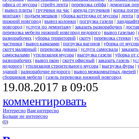
офиса от мусора
|
стрейч лента
|
перевозка сейфа
|
демонтаж пер
|
вывоз плиты
|
грузчики на час
|
аренда грузчиков
|
копка погре
монтажу
|
подъем мешков
|
уборка коттеджа от мусора
|
лента
|
п
нижний новгород
|
вывоз колонки
|
погрузка газели
|
ландшафт
новгород
|
услуги по демонтажу
|
заказать разнорабочих
|
доста
перевозка мебели нижний новгород недорого
|
вывоз газелью
|
разнорабочих
|
уборка территорий
|
скотч
|
перевозка стенки
|
ус
частники
|
вывоз камазами
|
погрузка вагонов
|
уборка от мусор
скотч малярный
|
перевозка дивана
|
услуги самосвала
|
заказат
самосвалами
|
утилизация мусора
|
выгрузка газели
|
уборка от 
разнорабочих
|
вывоз окон
|
скотч офисный
|
заказать газель
|
ус
недорого
|
утилизация строительного мусора
|
выгрузка фуры
|
зданий
|
разнорабочие недорого
|
вывоз межкомнатных дверей
сборщиков мебели
|
газель перевозки нижний новгород
19.08.2017 в 09:05
комментировать
Интересно
Вам интересно
Больше не интересно
(
0
)