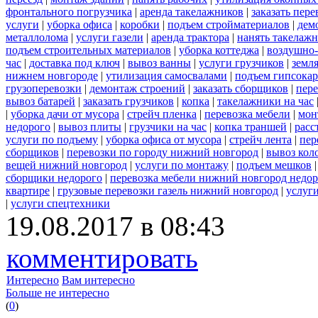
фронтального погрузчика
|
аренда такелажников
|
заказать пер
услуги
|
уборка офиса
|
коробки
|
подъем стройматериалов
|
дем
металлолома
|
услуги газели
|
аренда трактора
|
нанять такелаж
подъем строительных материалов
|
уборка коттеджа
|
воздушно-
час
|
доставка под ключ
|
вывоз ванны
|
услуги грузчиков
|
земл
нижнем новгороде
|
утилизация самосвалами
|
подъем гипсокар
грузоперевозки
|
демонтаж строений
|
заказать сборщиков
|
пер
вывоз батарей
|
заказать грузчиков
|
копка
|
такелажники на час
|
уборка дачи от мусора
|
стрейч пленка
|
перевозка мебели
|
мон
недорого
|
вывоз плиты
|
грузчики на час
|
копка траншей
|
расс
услуги по подъему
|
уборка офиса от мусора
|
стрейч лента
|
пер
сборщиков
|
перевозки по городу нижний новгород
|
вывоз кол
вещей нижний новгород
|
услуги по монтажу
|
подъем мешков
сборщики недорого
|
перевозка мебели нижний новгород недор
квартире
|
грузовые перевозки газель нижний новгород
|
услуг
|
услуги спецтехники
19.08.2017 в 08:43
комментировать
Интересно
Вам интересно
Больше не интересно
(
0
)