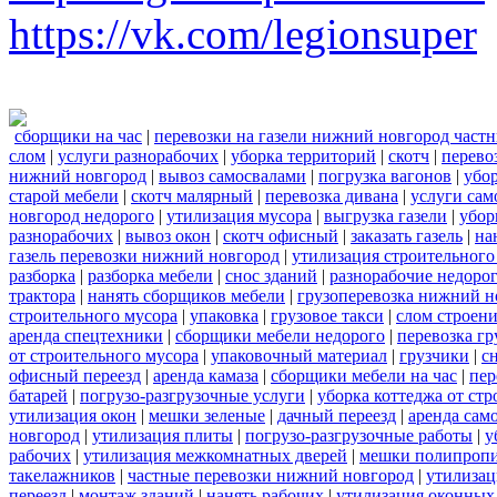
https://vk.com/legionsuper
сборщики на час
|
перевозки на газели нижний новгород част
слом
|
услуги разнорабочих
|
уборка территорий
|
скотч
|
перево
нижний новгород
|
вывоз самосвалами
|
погрузка вагонов
|
убор
старой мебели
|
скотч малярный
|
перевозка дивана
|
услуги сам
новгород недорого
|
утилизация мусора
|
выгрузка газели
|
убор
разнорабочих
|
вывоз окон
|
скотч офисный
|
заказать газель
|
на
газель перевозки нижний новгород
|
утилизация строительного
разборка
|
разборка мебели
|
снос зданий
|
разнорабочие недоро
трактора
|
нанять сборщиков мебели
|
грузоперевозка нижний н
строительного мусора
|
упаковка
|
грузовое такси
|
слом строен
аренда спецтехники
|
сборщики мебели недорого
|
перевозка гр
от строительного мусора
|
упаковочный материал
|
грузчики
|
с
офисный переезд
|
аренда камаза
|
сборщики мебели на час
|
пер
батарей
|
погрузо-разгрузочные услуги
|
уборка коттеджа от ст
утилизация окон
|
мешки зеленые
|
дачный переезд
|
аренда сам
новгород
|
утилизация плиты
|
погрузо-разгрузочные работы
|
у
рабочих
|
утилизация межкомнатных дверей
|
мешки полипроп
такелажников
|
частные перевозки нижний новгород
|
утилизац
переезд
|
монтаж зданий
|
нанять рабочих
|
утилизация оконных