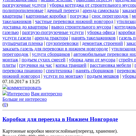
разгрузочные услуги
|
уборка коттеджа от строительного мусор
полипропиленовые
|
дачный переезд
|
аренда самосвала
|
заказа
квартиры
|
картонные коробки
|
погрузка
|
снос перегородок
|
м
такелажников
|
частные перевозки нижний новгород
|
утилизац
доставка до квартиры
|
вывоз строительного мусора
|
коттеджны
газелью
|
разгрузо-погрузочные услуги
|
уборка офиса
|
коробки
услуги газели
|
аренда трактора
|
нанять такелажников
|
газель 
пупырчатая пленка
|
грузоперевозки
|
демонтаж строений
|
зака
заказать газель для перевозки в нижнем новгороде
|
утилизация
перегородок
|
услуги сборщиков
|
автомобильные перевозки ни
монтаж
|
подъем сухих смесей
|
уборка дачи от мусора
|
стрейч 
плиты
|
грузчики на час
|
копка траншей
|
расстановка мебели
|
перевозка пианино
|
спецтехника
|
нанять сборщиков
|
перевозк
нижний новгород
|
услуги по монтажу
|
подъем мешков
|
уборка
07.10.2017 в 13:25
комментировать
Интересно
Вам интересно
Больше не интересно
(
0
)
Коробки для переезда в Нижнем Новгороде
Картонные коробки многослойные(переезд, хранение).