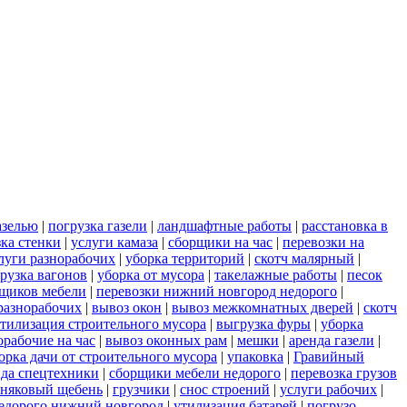
азелью
|
погрузка газели
|
ландшафтные работы
|
расстановка в
зка стенки
|
услуги камаза
|
сборщики на час
|
перевозки на
луги разнорабочих
|
уборка территорий
|
скотч малярный
|
рузка вагонов
|
уборка от мусора
|
такелажные работы
|
песок
рщиков мебели
|
перевозки нижний новгород недорого
|
разнорабочих
|
вывоз окон
|
вывоз межкомнатных дверей
|
скотч
тилизация строительного мусора
|
выгрузка фуры
|
уборка
орабочие на час
|
вывоз оконных рам
|
мешки
|
аренда газели
|
орка дачи от строительного мусора
|
упаковка
|
Гравийный
нда спецтехники
|
сборщики мебели недорого
|
перевозка грузов
тняковый щебень
|
грузчики
|
снос строений
|
услуги рабочих
|
недорого нижний новгород
|
утилизация батарей
|
погрузо-