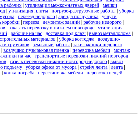
да рабочих
|
утилизация межкомнатных дверей
|
мешки
род
|
утилизация плиты
|
погрузо-разгрузочные работы
|
уборка
мусора
|
переезд недорого
|
аренда погрузчика
|
услуги
ь коробки
|
переезд
|
демонтаж зданий
|
рабочие недорого
|
ков
|
заказать перевозку в нижнем новгороде
|
утилизация
ний
|
рабочие на час
|
доставка под ключ
|
вывоз металлолома
|
строительных материалов
|
уборка коттеджа
|
воздушно-
уги грузчиков
|
земляные работы
|
такелажники недорого
|
|
воздушно-пузырьковая пленка
|
перевозка мебели
|
монтаж
лажники на час
|
транспортные перевозки нижний новгород
|
ков
|
газель перевозки нижний новгород недорого
|
вывоз
по подъему
|
уборка офиса от мусора
|
стрейч лента
|
лента
|
в
|
копка погреба
|
перестановка мебели
|
перевозка вещей