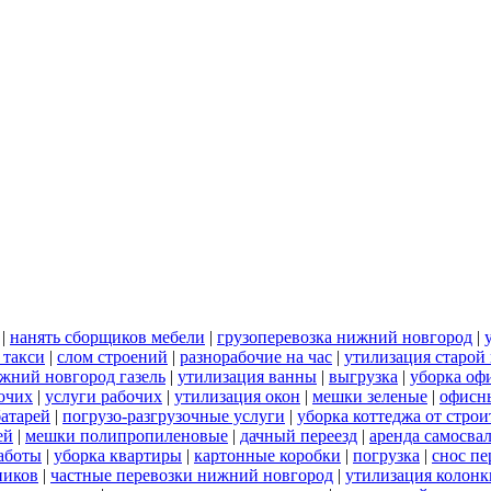
|
нанять сборщиков мебели
|
грузоперевозка нижний новгород
|
 такси
|
слом строений
|
разнорабочие на час
|
утилизация старой
ижний новгород газель
|
утилизация ванны
|
выгрузка
|
уборка оф
бочих
|
услуги рабочих
|
утилизация окон
|
мешки зеленые
|
офисн
батарей
|
погрузо-разгрузочные услуги
|
уборка коттеджа от стро
ей
|
мешки полипропиленовые
|
дачный переезд
|
аренда самосва
работы
|
уборка квартиры
|
картонные коробки
|
погрузка
|
снос пе
ников
|
частные перевозки нижний новгород
|
утилизация колонк