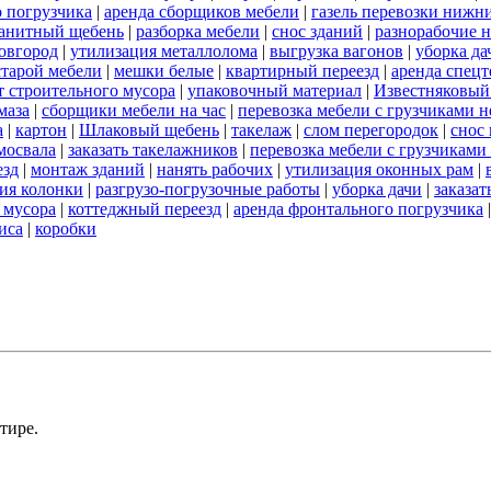
о погрузчика
|
аренда сборщиков мебели
|
газель перевозки нижн
анитный щебень
|
разборка мебели
|
снос зданий
|
разнорабочие н
овгород
|
утилизация металлолома
|
выгрузка вагонов
|
уборка да
старой мебели
|
мешки белые
|
квартирный переезд
|
аренда спец
т строительного мусора
|
упаковочный материал
|
Известняковый
маза
|
сборщики мебели на час
|
перевозка мебели с грузчиками 
а
|
картон
|
Шлаковый щебень
|
такелаж
|
слом перегородок
|
снос
мосвала
|
заказать такелажников
|
перевозка мебели с грузчикам
езд
|
монтаж зданий
|
нанять рабочих
|
утилизация оконных рам
|
ия колонки
|
разгрузо-погрузочные работы
|
уборка дачи
|
заказат
 мусора
|
коттеджный переезд
|
аренда фронтального погрузчика
иса
|
коробки
тире.