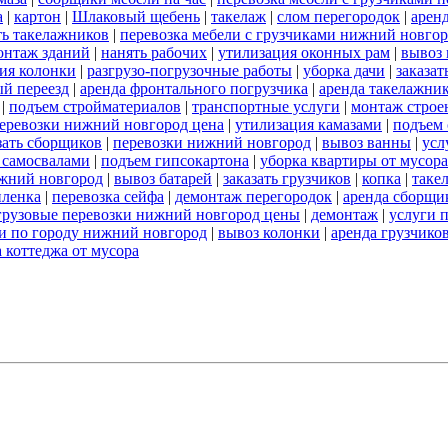
а
|
картон
|
Шлаковый щебень
|
такелаж
|
слом перегородок
|
арен
ть такелажников
|
перевозка мебели с грузчиками нижний новго
онтаж зданий
|
нанять рабочих
|
утилизация оконных рам
|
вывоз 
ия колонки
|
разгрузо-погрузочные работы
|
уборка дачи
|
заказат
й переезд
|
аренда фронтального погрузчика
|
аренда такелажни
|
подъем стройматериалов
|
транспортные услуги
|
монтаж строе
перевозки нижний новгород цена
|
утилизация камазами
|
подъем 
зать сборщиков
|
перевозки нижний новгород
|
вывоз ванны
|
усл
 самосвалами
|
подъем гипсокартона
|
уборка квартиры от мусора
жний новгород
|
вывоз батарей
|
заказать грузчиков
|
копка
|
таке
пленка
|
перевозка сейфа
|
демонтаж перегородок
|
аренда сборщи
грузовые перевозки нижний новгород цены
|
демонтаж
|
услуги 
и по городу нижний новгород
|
вывоз колонки
|
аренда грузчико
 коттеджа от мусора