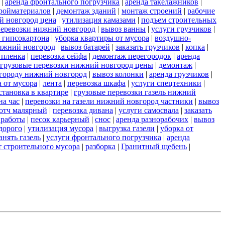
|
аренда фронтального погрузчика
|
аренда такелажников
|
ройматериалов
|
демонтаж зданий
|
монтаж строений
|
рабочие
й новгород цена
|
утилизация камазами
|
подъем строительных
еревозки нижний новгород
|
вывоз ванны
|
услуги грузчиков
|
 гипсокартона
|
уборка квартиры от мусора
|
воздушно-
ижний новгород
|
вывоз батарей
|
заказать грузчиков
|
копка
|
 пленка
|
перевозка сейфа
|
демонтаж перегородок
|
аренда
грузовые перевозки нижний новгород цены
|
демонтаж
|
 городу нижний новгород
|
вывоз колонки
|
аренда грузчиков
|
а от мусора
|
лента
|
перевозка шкафа
|
услуги спецтехники
|
становка в квартире
|
грузовые перевозки газель нижний
на час
|
перевозки на газели нижний новгород частники
|
вывоз
отч малярный
|
перевозка дивана
|
услуги самосвала
|
заказать
 работы
|
песок карьерный
|
снос
|
аренда разнорабочих
|
вывоз
дорого
|
утилизация мусора
|
выгрузка газели
|
уборка от
анять газель
|
услуги фронтального погрузчика
|
аренда
т строительного мусора
|
разборка
|
Гранитный щебень
|