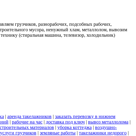
вляем грузчиков, разнорабочих, подсобных рабочих,
строительного мусора, ненужный хлам, металлолом, вывозим
 технику (стиральная машина, телевизор, холодильник)
ка
|
аренда такелажников
|
заказать перевозку в нижнем
аний
|
рабочие на час
|
доставка под ключ
|
вывоз металлолома
|
строительных материалов
|
уборка коттеджа
|
воздушно-
услуги грузчиков
|
земляные работы
|
такелажники недорого
|