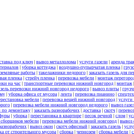
ставка под ключ
|
вывоз металлолома
|
услуги газели
|
аренда тра
териалов
|
уборка коттеджа
|
воздушно-пупырчатая пленка
|
груз
земляные работы
|
такелажники недорого
|
заказать газель для 
вая пленка
|
стрейч пленка
|
перевозка мебели
|
монтаж перегоро
ики на час
|
транспортные перевозки нижний новгород
|
монтаж
азель перевозки нижний новгород недорого
|
вывоз плиты
|
грузч
ему
|
уборка офиса от мусора
|
лента
|
перевозка пианино
|
спецте
ерестановка мебели
|
перевозка вещей нижний новгород
|
услуги
орого
|
перевозка мебели нижний новгород недорого
|
вывоз газе
и по демонтажу
|
заказать разнорабочих
|
доставка
|
скотч
|
перево
 фуры
|
уборка
|
перестановка в квартире
|
песок речной
|
слом
|
ус
ь сборщиков мебели
|
перевозка мебели нижний новгород
|
вывоз 
разнорабочих
|
вывоз окон
|
скотч офисный
|
заказать газель
|
услу
ка от строительного мусора
|
сборка
|
чернозем
|
сборка мебели
|
с