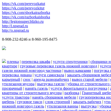
https://vk.com/perevozkatut
https://vk.com/perevozkitut
https://vk.com/sborkairazborka
https://vk.com/razborkaisborka
http://legionsuper.blizko.ru
http://l.nngrad.ru
http://o.nngrad.ru
8-908-232-8246 и 8-960-195-8475
пленка
|
перевозка шкафа
|
услуги спецтехники
|
сборщики н
квартире
|
грузовые перевозки газель нижний новгород
|
услуг
газели нижний новгород частники
|
вывоз камазами
|
погрузка
перевозка дивана
|
услуги самосвала
|
заказать сборщиков мебе
карьерный
|
снос
|
аренда разнорабочих
|
вывоз старой мебели
|
утилизация мусора
|
выгрузка газели
|
уборка от строительного
прозрачный
|
нанять газель
|
услуги фронтального погрузчика
|
квартиры от строительного мусора
|
разборка
|
Гранитный щебе
услуги трактора
|
нанять сборщиков мебели
|
грузоперевозка н
щебень
|
грузовое такси
|
слом строений
|
заказать рабочих
|
ути
нижний новгород газель
|
утилизация ванны
|
выгрузка
|
уборка
утилизация окон
|
мешки зеленые
|
офисный переезд
|
аренда ка