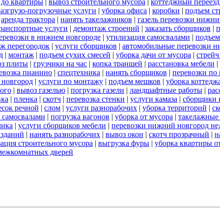
 до квартиры
|
вывоз строительного мусора
|
коттеджный переезд
разгрузо-погрузочные услуги
|
уборка офиса
|
коробки
|
подъем ст
|
аренда трактора
|
нанять такелажников
|
газель перевозки нижни
ранспортные услуги
|
демонтаж строений
|
заказать сборщиков
|
п
 перевозки в нижнем новгороде
|
утилизация самосвалами
|
подъем
ж перегородок
|
услуги сборщиков
|
автомобильные перевозки н
д
|
монтаж
|
подъем сухих смесей
|
уборка дачи от мусора
|
стрейч
оз плиты
|
грузчики на час
|
копка траншей
|
расстановка мебели
|
евозка пианино
|
спецтехника
|
нанять сборщиков
|
перевозки по
 новгород
|
услуги по монтажу
|
подъем мешков
|
уборка коттедж
ого
|
вывоз газелью
|
погрузка газели
|
ландшафтные работы
|
рас
вка
|
пленка
|
скотч
|
перевозка стенки
|
услуги камаза
|
сборщики 
есок речной
|
слом
|
услуги разнорабочих
|
уборка территорий
|
ск
 самосвалами
|
погрузка вагонов
|
уборка от мусора
|
такелажные
чика
|
услуги сборщиков мебели
|
перевозки нижний новгород не
 зданий
|
нанять разнорабочих
|
вывоз окон
|
скотч прозрачный
|
н
ация строительного мусора
|
выгрузка фуры
|
уборка квартиры о
межкомнатных дверей