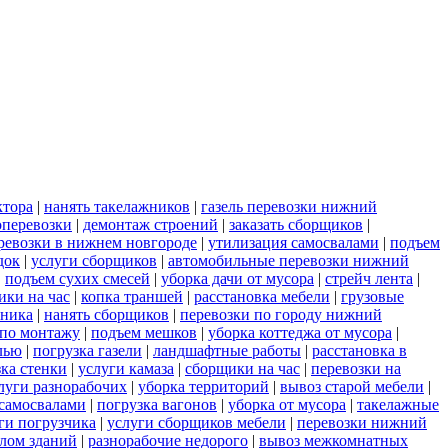
ктора
|
нанять такелажников
|
газель перевозки нижний
оперевозки
|
демонтаж строений
|
заказать сборщиков
|
перевозки в нижнем новгороде
|
утилизация самосвалами
|
подъем
док
|
услуги сборщиков
|
автомобильные перевозки нижний
|
подъем сухих смесей
|
уборка дачи от мусора
|
стрейч лента
|
ики на час
|
копка траншей
|
расстановка мебели
|
грузовые
хника
|
нанять сборщиков
|
перевозки по городу нижний
 по монтажу
|
подъем мешков
|
уборка коттеджа от мусора
|
лью
|
погрузка газели
|
ландшафтные работы
|
расстановка в
зка стенки
|
услуги камаза
|
сборщики на час
|
перевозки на
луги разнорабочих
|
уборка территорий
|
вывоз старой мебели
|
самосвалами
|
погрузка вагонов
|
уборка от мусора
|
такелажные
ги погрузчика
|
услуги сборщиков мебели
|
перевозки нижний
лом зданий
|
разнорабочие недорого
|
вывоз межкомнатных