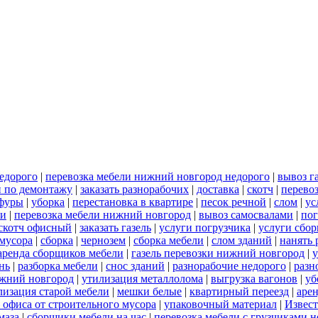
едорого
|
перевозка мебели нижний новгород недорого
|
вывоз г
и по демонтажу
|
заказать разнорабочих
|
доставка
|
скотч
|
перево
 фуры
|
уборка
|
перестановка в квартире
|
песок речной
|
слом
|
ус
ли
|
перевозка мебели нижний новгород
|
вывоз самосвалами
|
пог
скотч офисный
|
заказать газель
|
услуги погрузчика
|
услуги сбо
 мусора
|
сборка
|
чернозем
|
сборка мебели
|
слом зданий
|
нанять 
аренда сборщиков мебели
|
газель перевозки нижний новгород
|
у
нь
|
разборка мебели
|
снос зданий
|
разнорабочие недорого
|
разн
ижний новгород
|
утилизация металлолома
|
выгрузка вагонов
|
уб
лизация старой мебели
|
мешки белые
|
квартирный переезд
|
аре
 офиса от строительного мусора
|
упаковочный материал
|
Извес
маза
|
сборщики мебели на час
|
перевозка мебели с грузчиками 