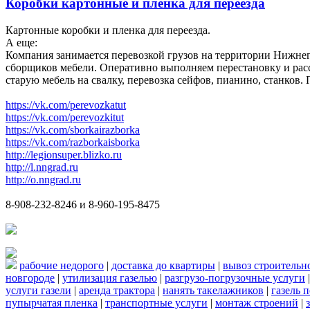
Коробки картонные и пленка для переезда
Картонные коробки и пленка для переезда.
А еще:
Компания занимается перевозкой грузов на территории Нижнег
сборщиков мебели. Оперативно выполняем перестановку и расс
старую мебель на свалку, перевозка сейфов, пианино, станков
https://vk.com/perevozkatut
https://vk.com/perevozkitut
https://vk.com/sborkairazborka
https://vk.com/razborkaisborka
http://legionsuper.blizko.ru
http://l.nngrad.ru
http://o.nngrad.ru
8-908-232-8246 и 8-960-195-8475
рабочие недорого
|
доставка до квартиры
|
вывоз строительн
новгороде
|
утилизация газелью
|
разгрузо-погрузочные услуги
услуги газели
|
аренда трактора
|
нанять такелажников
|
газель 
пупырчатая пленка
|
транспортные услуги
|
монтаж строений
|