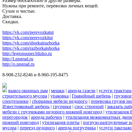
Размер 600х400х400 и другие размеры.
Нужны при ремонте, перевозки личных вещей.
Сухие и чистые.
Доставка.
Скидки.
https://vk.com/perevozkatut
https://vk.com/perevozkitut
https://vk.com/sborkairazborka
https://vk.com/razborkaisborka
http://legionsuper.blizko.ru
http://l.nngrad.ru
http://o.nngrad.ru
8-908-232-8246 и 8-960-195-8475
вывоз оконных рам
|
мешки
|
аренда газели
|
услуги трактора
строительного мусора
|
упаковка
|
Гравийный щебень
|
грузовое
спецтехники
|
сборщики мебели недорого
|
перевозка грузов н
Известняковый щебень
|
грузчики
|
снос строений
|
заказать ра
мебели с грузчиками недорого нижний новгород
|
утилизация 
перегородок
|
аренда рабочих
|
утилизация межкомнатных двер
нижний новгород
|
утилизация плиты
|
погрузо-разгрузочные 
мусора
|
переезд недорого
|
аренда погрузчика
|
услуги такелаж