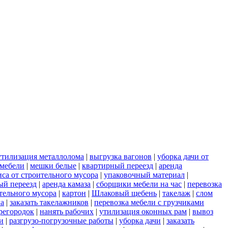
утилизация металлолома
|
выгрузка вагонов
|
уборка дачи от
 мебели
|
мешки белые
|
квартирный переезд
|
аренда
иса от строительного мусора
|
упаковочный материал
|
ый переезд
|
аренда камаза
|
сборщики мебели на час
|
перевозка
ительного мусора
|
картон
|
Шлаковый щебень
|
такелаж
|
слом
ла
|
заказать такелажников
|
перевозка мебели с грузчиками
регородок
|
нанять рабочих
|
утилизация оконных рам
|
вывоз
и
|
разгрузо-погрузочные работы
|
уборка дачи
|
заказать