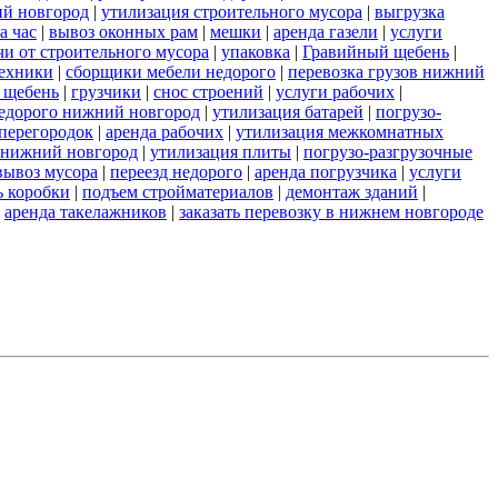
ий новгород
|
утилизация строительного мусора
|
выгрузка
а час
|
вывоз оконных рам
|
мешки
|
аренда газели
|
услуги
чи от строительного мусора
|
упаковка
|
Гравийный щебень
|
техники
|
сборщики мебели недорого
|
перевозка грузов нижний
 щебень
|
грузчики
|
снос строений
|
услуги рабочих
|
недорого нижний новгород
|
утилизация батарей
|
погрузо-
 перегородок
|
аренда рабочих
|
утилизация межкомнатных
и нижний новгород
|
утилизация плиты
|
погрузо-разгрузочные
вывоз мусора
|
переезд недорого
|
аренда погрузчика
|
услуги
ь коробки
|
подъем стройматериалов
|
демонтаж зданий
|
|
аренда такелажников
|
заказать перевозку в нижнем новгороде