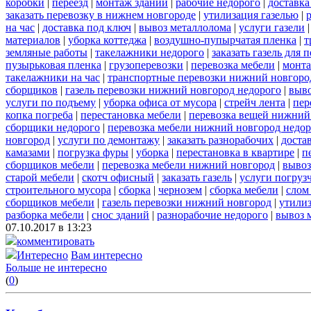
коробки
|
переезд
|
монтаж зданий
|
рабочие недорого
|
доставка
заказать перевозку в нижнем новгороде
|
утилизация газелью
|
на час
|
доставка под ключ
|
вывоз металлолома
|
услуги газели
материалов
|
уборка коттеджа
|
воздушно-пупырчатая пленка
|
т
земляные работы
|
такелажники недорого
|
заказать газель для
пузырьковая пленка
|
грузоперевозки
|
перевозка мебели
|
монта
такелажники на час
|
транспортные перевозки нижний новгоро
сборщиков
|
газель перевозки нижний новгород недорого
|
выв
услуги по подъему
|
уборка офиса от мусора
|
стрейч лента
|
пер
копка погреба
|
перестановка мебели
|
перевозка вещей нижний
сборщики недорого
|
перевозка мебели нижний новгород недор
новгород
|
услуги по демонтажу
|
заказать разнорабочих
|
доста
камазами
|
погрузка фуры
|
уборка
|
перестановка в квартире
|
п
сборщиков мебели
|
перевозка мебели нижний новгород
|
вывоз
старой мебели
|
скотч офисный
|
заказать газель
|
услуги погруз
строительного мусора
|
сборка
|
чернозем
|
сборка мебели
|
слом
сборщиков мебели
|
газель перевозки нижний новгород
|
утилиз
разборка мебели
|
снос зданий
|
разнорабочие недорого
|
вывоз 
07.10.2017 в 13:23
комментировать
Интересно
Вам интересно
Больше не интересно
(
0
)