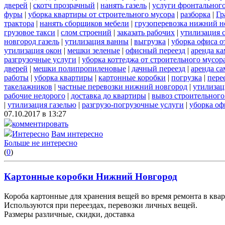
дверей
|
скотч прозрачный
|
нанять газель
|
услуги фронтальног
фуры
|
уборка квартиры от строительного мусора
|
разборка
|
Гр
трактора
|
нанять сборщиков мебели
|
грузоперевозка нижний н
грузовое такси
|
слом строений
|
заказать рабочих
|
утилизация 
новгород газель
|
утилизация ванны
|
выгрузка
|
уборка офиса о
утилизация окон
|
мешки зеленые
|
офисный переезд
|
аренда ка
разгрузочные услуги
|
уборка коттеджа от строительного мусор
дверей
|
мешки полипропиленовые
|
дачный переезд
|
аренда са
работы
|
уборка квартиры
|
картонные коробки
|
погрузка
|
пере
такелажников
|
частные перевозки нижний новгород
|
утилизац
рабочие недорого
|
доставка до квартиры
|
вывоз строительного
|
утилизация газелью
|
разгрузо-погрузочные услуги
|
уборка оф
07.10.2017 в 13:27
комментировать
Интересно
Вам интересно
Больше не интересно
(
0
)
Картонные коробки Нижний Новгород
Короба картонные для хранения вещей во время ремонта в квар
Используются при переездах, перевозки личных вещей.
Размеры различные, скидки, доставка