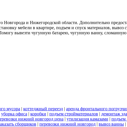
о Новгорода и Нижегородской области. Дополнительно предоста
тановку мебели в квартире, подъем и спуск материалов, вывоз 
. Помогу вывезти чугунную батарею, чугунную ванну, сломанную
ого мусора
|
коттеджный переезд
|
аренда фронтального погрузчи
|
уборка офиса
|
коробки
|
подъем стройматериалов
|
демонтаж зд
перевозки нижний новгород цена
|
утилизация камазами
|
подъем 
заказать сборщиков
|
перевозки нижний новгород
|
вывоз ванны
|