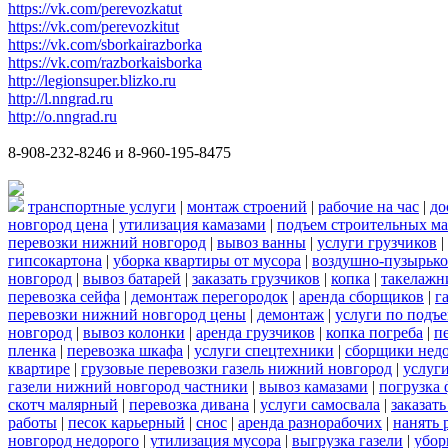
https://vk.com/perevozkatut
https://vk.com/perevozkitut
https://vk.com/sborkairazborka
https://vk.com/razborkaisborka
http://legionsuper.blizko.ru
http://l.nngrad.ru
http://o.nngrad.ru
8-908-232-8246 и 8-960-195-8475
транспортные услуги
|
монтаж строений
|
рабочие на час
|
до
новгород цена
|
утилизация камазами
|
подъем строительных ма
перевозки нижний новгород
|
вывоз ванны
|
услуги грузчиков
|
гипсокартона
|
уборка квартиры от мусора
|
воздушно-пузырько
новгород
|
вывоз батарей
|
заказать грузчиков
|
копка
|
такелажн
перевозка сейфа
|
демонтаж перегородок
|
аренда сборщиков
|
г
перевозки нижний новгород цены
|
демонтаж
|
услуги по подъ
новгород
|
вывоз колонки
|
аренда грузчиков
|
копка погреба
|
п
пленка
|
перевозка шкафа
|
услуги спецтехники
|
сборщики нед
квартире
|
грузовые перевозки газель нижний новгород
|
услуг
газели нижний новгород частники
|
вывоз камазами
|
погрузка
скотч малярный
|
перевозка дивана
|
услуги самосвала
|
заказат
работы
|
песок карьерный
|
снос
|
аренда разнорабочих
|
нанять 
новгород недорого
|
утилизация мусора
|
выгрузка газели
|
убор