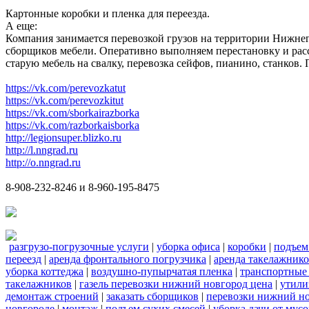
Картонные коробки и пленка для переезда.
А еще:
Компания занимается перевозкой грузов на территории Нижнег
сборщиков мебели. Оперативно выполняем перестановку и расс
старую мебель на свалку, перевозка сейфов, пианино, станков
https://vk.com/perevozkatut
https://vk.com/perevozkitut
https://vk.com/sborkairazborka
https://vk.com/razborkaisborka
http://legionsuper.blizko.ru
http://l.nngrad.ru
http://o.nngrad.ru
8-908-232-8246 и 8-960-195-8475
разгрузо-погрузочные услуги
|
уборка офиса
|
коробки
|
подъем
переезд
|
аренда фронтального погрузчика
|
аренда такелажник
уборка коттеджа
|
воздушно-пупырчатая пленка
|
транспортные
такелажников
|
газель перевозки нижний новгород цена
|
утили
демонтаж строений
|
заказать сборщиков
|
перевозки нижний н
новгороде
|
монтаж
|
подъем сухих смесей
|
уборка дачи от мусо