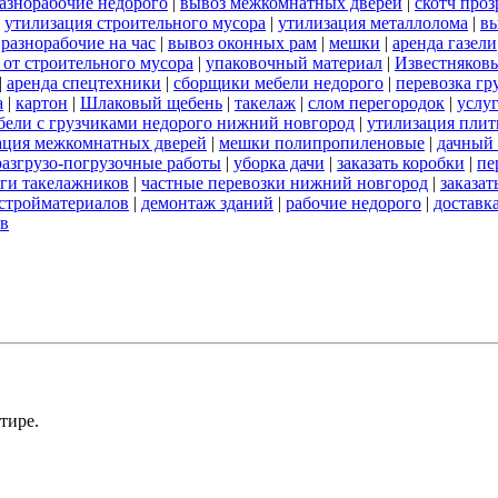
азнорабочие недорого
|
вывоз межкомнатных дверей
|
скотч про
|
утилизация строительного мусора
|
утилизация металлолома
|
вы
|
разнорабочие на час
|
вывоз оконных рам
|
мешки
|
аренда газели
 от строительного мусора
|
упаковочный материал
|
Известняков
|
аренда спецтехники
|
сборщики мебели недорого
|
перевозка гр
а
|
картон
|
Шлаковый щебень
|
такелаж
|
слом перегородок
|
услу
бели с грузчиками недорого нижний новгород
|
утилизация пли
ация межкомнатных дверей
|
мешки полипропиленовые
|
дачный 
разгрузо-погрузочные работы
|
уборка дачи
|
заказать коробки
|
пе
ги такелажников
|
частные перевозки нижний новгород
|
заказат
стройматериалов
|
демонтаж зданий
|
рабочие недорого
|
доставк
ов
тире.