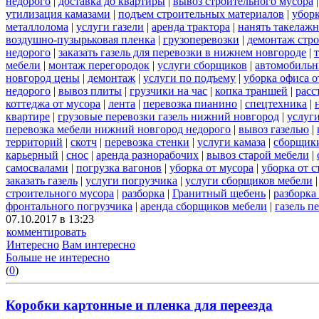
недорого
|
доставка до квартиры
|
вывоз строительного мусора
утилизация камазами
|
подъем строительных материалов
|
уборк
металлолома
|
услуги газели
|
аренда трактора
|
нанять такелаж
воздушно-пузырьковая пленка
|
грузоперевозки
|
демонтаж стр
недорого
|
заказать газель для перевозки в нижнем новгороде
|
мебели
|
монтаж перегородок
|
услуги сборщиков
|
автомобильн
новгород цены
|
демонтаж
|
услуги по подъему
|
уборка офиса о
недорого
|
вывоз плиты
|
грузчики на час
|
копка траншей
|
расс
коттеджа от мусора
|
лента
|
перевозка пианино
|
спецтехника
|
квартире
|
грузовые перевозки газель нижний новгород
|
услуг
перевозка мебели нижний новгород недорого
|
вывоз газелью
|
территорий
|
скотч
|
перевозка стенки
|
услуги камаза
|
сборщики
карьерный
|
снос
|
аренда разнорабочих
|
вывоз старой мебели
|
самосвалами
|
погрузка вагонов
|
уборка от мусора
|
уборка от 
заказать газель
|
услуги погрузчика
|
услуги сборщиков мебели
строительного мусора
|
разборка
|
Гранитный щебень
|
разборка
фронтального погрузчика
|
аренда сборщиков мебели
|
газель п
07.10.2017 в 13:23
комментировать
Интересно
Вам интересно
Больше не интересно
(
0
)
Коробки картонные и пленка для переезда