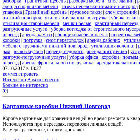
разборка
|
Гранитный щебень
|
разборка мебели
|
снос зданий
|
р
аренда сборщиков мебели
|
газель перевозки нижний новгород
упаковка
|
Гравийный щебень
|
грузовое такси
|
слом строений
нижний новгород
|
утилизация ванны
|
выгрузка
|
уборка офиса
утилизация старой мебели
|
мешки белые
|
квартирный переезд
разгрузочные услуги
|
уборка коттеджа от строительного мусор
переезд
|
аренда камаза
|
сборщики мебели на час
|
перевозка ме
коробки
|
погрузка
|
снос перегородок
|
аренда рабочих
|
утилиз
мебели с грузчиками нижний новгород
|
утилизация колонки
|
рам
|
вывоз мусора
|
переезд недорого
|
аренда погрузчика
|
услу
разгрузо-погрузочные услуги
|
уборка офиса
|
коробки
|
подъем 
переезд
|
аренда фронтального погрузчика
|
аренда такелажник
07.10.2017 в 13:27
комментировать
Интересно
Вам интересно
Больше не интересно
(
0
)
Картонные коробки Нижний Новгород
Короба картонные для хранения вещей во время ремонта в квар
Используются при переездах, перевозки личных вещей.
Размеры различные, скидки, доставка