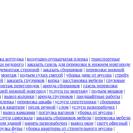
ка коттеджа
|
воздушно-пупырчатая пленка
|
транспортные
ки недорого
|
заказать газель для перевозки в нижнем новгороде
демонтаж строений
|
заказать сборщиков
|
перевозки нижний
|
монтаж
|
подъем сухих смесей
|
уборка дачи от мусора
|
стрейч
ей
|
заказать грузчиков
|
копка
|
расстановка мебели
|
грузовые
онтаж перегородок
|
аренда сборщиков
|
газель перевозки
ещей нижний новгород
|
услуги по монтажу
|
подъем мешков
|
д
|
вывоз колонки
|
аренда грузчиков
|
ландшафтные работы
|
пленка
|
перевозка шкафа
|
услуги спецтехники
|
сборщики
а в квартире
|
песок речной
|
слом
|
услуги разнорабочих
|
|
вывоз камазами
|
погрузка вагонов
|
уборка от мусора
|
слуги самосвала
|
заказать сборщиков мебели
|
перевозка мебели
лом зданий
|
нанять разнорабочих
|
вывоз окон
|
скотч офисный
|
рузка фуры
|
уборка квартиры от строительного мусора
|