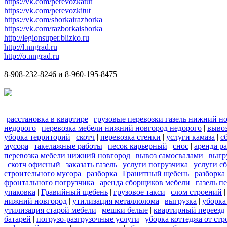
https://vk.com/perevozkatut
https://vk.com/perevozkitut
https://vk.com/sborkairazborka
https://vk.com/razborkaisborka
http://legionsuper.blizko.ru
http://l.nngrad.ru
http://o.nngrad.ru
8-908-232-8246 и 8-960-195-8475
расстановка в квартире
|
грузовые перевозки газель нижний н
недорого
|
перевозка мебели нижний новгород недорого
|
вывоз
уборка территорий
|
скотч
|
перевозка стенки
|
услуги камаза
|
с
мусора
|
такелажные работы
|
песок карьерный
|
снос
|
аренда р
перевозка мебели нижний новгород
|
вывоз самосвалами
|
выгр
|
скотч офисный
|
заказать газель
|
услуги погрузчика
|
услуги с
строительного мусора
|
разборка
|
Гранитный щебень
|
разборка
фронтального погрузчика
|
аренда сборщиков мебели
|
газель п
упаковка
|
Гравийный щебень
|
грузовое такси
|
слом строений
нижний новгород
|
утилизация металлолома
|
выгрузка
|
уборка
утилизация старой мебели
|
мешки белые
|
квартирный переезд
батарей
|
погрузо-разгрузочные услуги
|
уборка коттеджа от ст