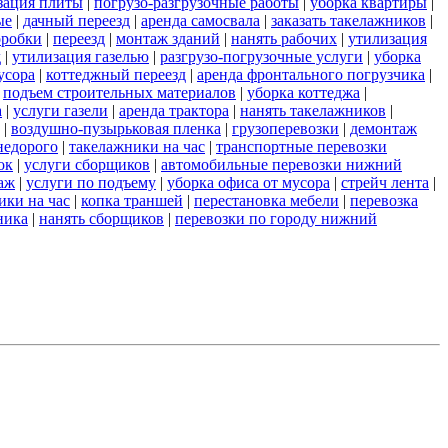
зация плиты
|
погрузо-разгрузочные работы
|
уборка квартиры
|
ые
|
дачный переезд
|
аренда самосвала
|
заказать такелажников
|
оробки
|
переезд
|
монтаж зданий
|
нанять рабочих
|
утилизация
д
|
утилизация газелью
|
разгрузо-погрузочные услуги
|
уборка
усора
|
коттеджный переезд
|
аренда фронтального погрузчика
|
|
подъем строительных материалов
|
уборка коттеджа
|
а
|
услуги газели
|
аренда трактора
|
нанять такелажников
|
|
воздушно-пузырьковая пленка
|
грузоперевозки
|
демонтаж
недорого
|
такелажники на час
|
транспортные перевозки
ок
|
услуги сборщиков
|
автомобильные перевозки нижний
аж
|
услуги по подъему
|
уборка офиса от мусора
|
стрейч лента
|
ики на час
|
копка траншей
|
перестановка мебели
|
перевозка
ника
|
нанять сборщиков
|
перевозки по городу нижний