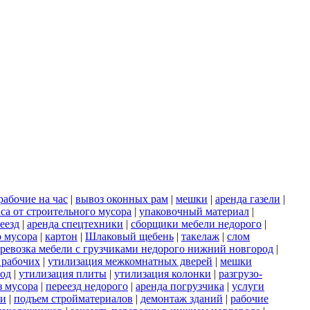
рабочие на час
|
вывоз оконных рам
|
мешки
|
аренда газели
|
са от строительного мусора
|
упаковочный материал
|
еезд
|
аренда спецтехники
|
сборщики мебели недорого
|
о мусора
|
картон
|
Шлаковый щебень
|
такелаж
|
слом
ревозка мебели с грузчиками недорого нижний новгород
|
 рабочих
|
утилизация межкомнатных дверей
|
мешки
род
|
утилизация плиты
|
утилизация колонки
|
разгрузо-
з мусора
|
переезд недорого
|
аренда погрузчика
|
услуги
ки
|
подъем стройматериалов
|
демонтаж зданий
|
рабочие