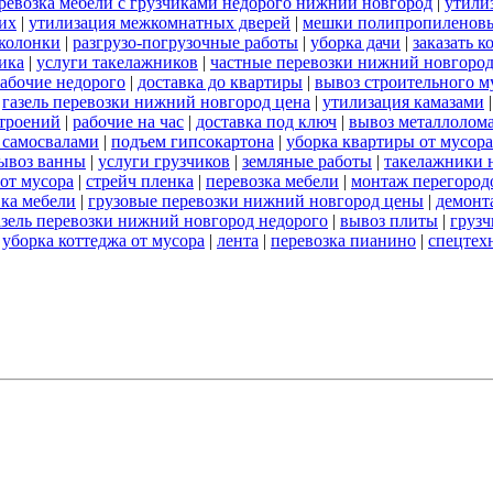
ревозка мебели с грузчиками недорого нижний новгород
|
утили
их
|
утилизация межкомнатных дверей
|
мешки полипропиленов
 колонки
|
разгрузо-погрузочные работы
|
уборка дачи
|
заказать к
ика
|
услуги такелажников
|
частные перевозки нижний новгоро
абочие недорого
|
доставка до квартиры
|
вывоз строительного м
|
газель перевозки нижний новгород цена
|
утилизация камазами
троений
|
рабочие на час
|
доставка под ключ
|
вывоз металлолом
 самосвалами
|
подъем гипсокартона
|
уборка квартиры от мусора
ывоз ванны
|
услуги грузчиков
|
земляные работы
|
такелажники 
 от мусора
|
стрейч пленка
|
перевозка мебели
|
монтаж перегород
вка мебели
|
грузовые перевозки нижний новгород цены
|
демонт
азель перевозки нижний новгород недорого
|
вывоз плиты
|
грузч
|
уборка коттеджа от мусора
|
лента
|
перевозка пианино
|
спецтех