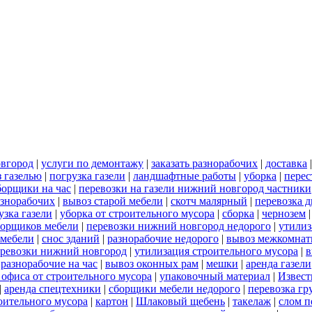
овгород
|
услуги по демонтажу
|
заказать разнорабочих
|
доставка
 газелью
|
погрузка газели
|
ландшафтные работы
|
уборка
|
перес
борщики на час
|
перевозки на газели нижний новгород частники
азнорабочих
|
вывоз старой мебели
|
скотч малярный
|
перевозка 
узка газели
|
уборка от строительного мусора
|
сборка
|
чернозем
борщиков мебели
|
перевозки нижний новгород недорого
|
утилиз
 мебели
|
снос зданий
|
разнорабочие недорого
|
вывоз межкомнат
еревозки нижний новгород
|
утилизация строительного мусора
|
в
|
разнорабочие на час
|
вывоз оконных рам
|
мешки
|
аренда газели
 офиса от строительного мусора
|
упаковочный материал
|
Извест
|
аренда спецтехники
|
сборщики мебели недорого
|
перевозка гр
роительного мусора
|
картон
|
Шлаковый щебень
|
такелаж
|
слом п