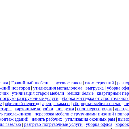
овка
|
Гравийный щебень
|
грузовое такси
|
слом строений
|
разно
ижний новгород
|
утилизация металлолома
|
выгрузка
|
уборка офи
бочих
|
утилизация старой мебели
|
мешки белые
|
квартирный пер
погрузо-разгрузочные услуги
|
уборка коттеджа от строительног
е
|
офисный переезд
|
аренда камаза
|
сборщики мебели на час
|
пе
артиры
|
картонные коробки
|
погрузка
|
снос перегородок
|
аренда
ть такелажников
|
перевозка мебели с грузчиками нижний новго
монтаж зданий
|
нанять рабочих
|
утилизация оконных рам
|
выво
ия газелью
|
разгрузо-погрузочные услуги
|
уборка офиса
|
короб