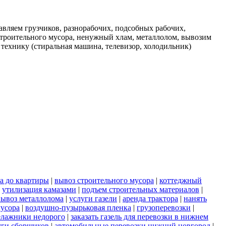
вляем грузчиков, разнорабочих, подсобных рабочих,
строительного мусора, ненужный хлам, металлолом, вывозим
 технику (стиральная машина, телевизор, холодильник)
а до квартиры
|
вывоз строительного мусора
|
коттеджный
|
утилизация камазами
|
подъем строительных материалов
|
вывоз металлолома
|
услуги газели
|
аренда трактора
|
нанять
мусора
|
воздушно-пузырьковая пленка
|
грузоперевозки
|
елажники недорого
|
заказать газель для перевозки в нижнем
уги сборщиков
|
автомобильные перевозки нижний новгород
|