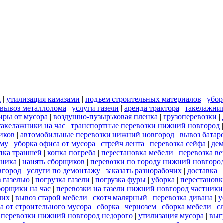
а
|
утилизация камазами
|
подъем строительных материалов
|
убор
вывоз металлолома
|
услуги газели
|
аренда трактора
|
такелажни
иры от мусора
|
воздушно-пузырьковая пленка
|
грузоперевозки
|
такелажники на час
|
транспортные перевозки нижний новгород
иков
|
автомобильные перевозки нижний новгород
|
вывоз батар
ему
|
уборка офиса от мусора
|
стрейч лента
|
перевозка сейфа
|
дем
пка траншей
|
копка погреба
|
перестановка мебели
|
перевозка в
хника
|
нанять сборщиков
|
перевозки по городу нижний новгоро
вгород
|
услуги по демонтажу
|
заказать разнорабочих
|
доставка
|
 газелью
|
погрузка газели
|
погрузка фуры
|
уборка
|
перестановк
борщики на час
|
перевозки на газели нижний новгород частники
чих
|
вывоз старой мебели
|
скотч малярный
|
перевозка дивана
|
у
а от строительного мусора
|
сборка
|
чернозем
|
сборка мебели
|
с
|
перевозки нижний новгород недорого
|
утилизация мусора
|
выг