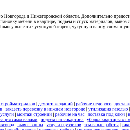
о Новгорода и Нижегородской области. Дополнительно предоста
тановку мебели в квартире, подъем и спуск материалов, вывоз 
. Помогу вывезти чугунную батарею, чугунную ванну, сломанную
 стройматериалов
|
демонтаж зданий
|
рабочие недорого
|
доставк
ов
|
заказать перевозку в нижнем новгороде
|
утилизация газелью
 услуги
|
монтаж строений
|
рабочие на час
|
доставка под ключ
|
зация самосвалами
|
подъем гипсокартона
|
уборка квартиры от 
овгород
|
вывоз ванны
|
услуги грузчиков
|
земляные работы
|
так
ра
|
стрейч пленка
|
перевозка мебели
|
монтаж перегородок
|
усл