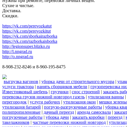
Нужны при ремонте, перевозки личных вещей.
Сухие и чистые.
Доставка.
Скидки.
https://vk.com/perevozkatut
https://vk.com/perevozkitut
https://vk.com/sborkairazborka
https://vk.com/razborkaisborka
http://legionsuper.blizko.ru
http://l.nngrad.ru
http://o.nngrad.ru
8-908-232-8246 и 8-960-195-8475
выгрузка вагонов
|
уборка дачи от строительного мусора
|
упак
услуги трактора
|
нанять сборщиков мебели
|
грузоперевозка н
Известняковый щебень
|
грузчики
|
снос строений
|
заказать ра
перевозка грузов нижний новгород газель
|
утилизация ванны
|
перегородок
|
услуги рабочих
|
утилизация окон
|
мешки зелены
утилизация батарей
|
погрузо-разгрузочные работы
|
уборка кв
полипропиленовые
|
дачный переезд
|
аренда самосвала
|
заказа
погрузочные работы
|
уборка дачи
|
заказать коробки
|
переезд
|
такелажников
|
частные перевозки нижний новгород
|
утилизац