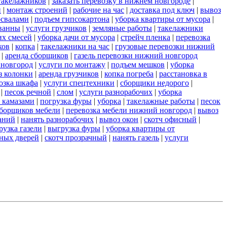
такелажников
|
заказать перевозку в нижнем новгороде
|
и
|
монтаж строений
|
рабочие на час
|
доставка под ключ
|
вывоз
освалами
|
подъем гипсокартона
|
уборка квартиры от мусора
|
ванны
|
услуги грузчиков
|
земляные работы
|
такелажники
их смесей
|
уборка дачи от мусора
|
стрейч пленка
|
перевозка
ков
|
копка
|
такелажники на час
|
грузовые перевозки нижний
|
аренда сборщиков
|
газель перевозки нижний новгород
 новгород
|
услуги по монтажу
|
подъем мешков
|
уборка
з колонки
|
аренда грузчиков
|
копка погреба
|
расстановка в
озка шкафа
|
услуги спецтехники
|
сборщики недорого
|
|
песок речной
|
слом
|
услуги разнорабочих
|
уборка
 камазами
|
погрузка фуры
|
уборка
|
такелажные работы
|
песок
сборщиков мебели
|
перевозка мебели нижний новгород
|
вывоз
аний
|
нанять разнорабочих
|
вывоз окон
|
скотч офисный
|
рузка газели
|
выгрузка фуры
|
уборка квартиры от
ных дверей
|
скотч прозрачный
|
нанять газель
|
услуги