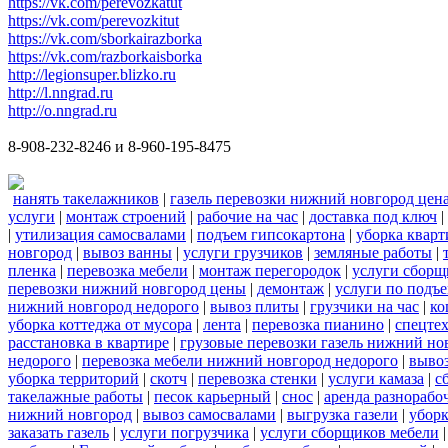
https://vk.com/perevozkatut
https://vk.com/perevozkitut
https://vk.com/sborkairazborka
https://vk.com/razborkaisborka
http://legionsuper.blizko.ru
http://l.nngrad.ru
http://o.nngrad.ru
8-908-232-8246 и 8-960-195-8475
нанять такелажников
|
газель перевозки нижний новгород цен
услуги
|
монтаж строений
|
рабочие на час
|
доставка под ключ
|
|
утилизация самосвалами
|
подъем гипсокартона
|
уборка кварт
новгород
|
вывоз ванны
|
услуги грузчиков
|
земляные работы
|
пленка
|
перевозка мебели
|
монтаж перегородок
|
услуги сборщ
перевозки нижний новгород цены
|
демонтаж
|
услуги по подъ
нижний новгород недорого
|
вывоз плиты
|
грузчики на час
|
ко
уборка коттеджа от мусора
|
лента
|
перевозка пианино
|
спецте
расстановка в квартире
|
грузовые перевозки газель нижний но
недорого
|
перевозка мебели нижний новгород недорого
|
вывоз
уборка территорий
|
скотч
|
перевозка стенки
|
услуги камаза
|
с
такелажные работы
|
песок карьерный
|
снос
|
аренда разнорабо
нижний новгород
|
вывоз самосвалами
|
выгрузка газели
|
уборк
заказать газель
|
услуги погрузчика
|
услуги сборщиков мебели