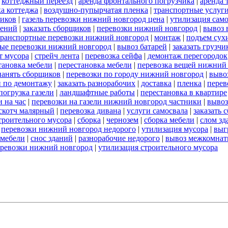
|
коттеджный переезд
|
аренда фронтального погрузчика
|
аренда 
а коттеджа
|
воздушно-пупырчатая пленка
|
транспортные услуг
ников
|
газель перевозки нижний новгород цена
|
утилизация сам
оений
|
заказать сборщиков
|
перевозки нижний новгород
|
вывоз 
транспортные перевозки нижний новгород
|
монтаж
|
подъем сух
ые перевозки нижний новгород
|
вывоз батарей
|
заказать грузчи
т мусора
|
стрейч лента
|
перевозка сейфа
|
демонтаж перегородок
тановка мебели
|
перестановка мебели
|
перевозка вещей нижний
нанять сборщиков
|
перевозки по городу нижний новгород
|
выво
и по демонтажу
|
заказать разнорабочих
|
доставка
|
пленка
|
перев
погрузка газели
|
ландшафтные работы
|
перестановка в квартире
 на час
|
перевозки на газели нижний новгород частники
|
вывоз
скотч малярный
|
перевозка дивана
|
услуги самосвала
|
заказать 
строительного мусора
|
сборка
|
чернозем
|
сборка мебели
|
слом зд
|
перевозки нижний новгород недорого
|
утилизация мусора
|
выг
 мебели
|
снос зданий
|
разнорабочие недорого
|
вывоз межкомнат
еревозки нижний новгород
|
утилизация строительного мусора