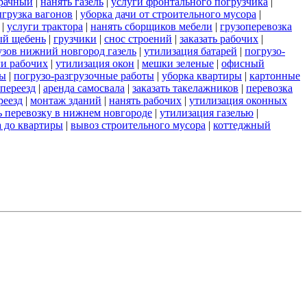
зрачный
|
нанять газель
|
услуги фронтального погрузчика
|
грузка вагонов
|
уборка дачи от строительного мусора
|
|
услуги трактора
|
нанять сборщиков мебели
|
грузоперевозка
ый щебень
|
грузчики
|
снос строений
|
заказать рабочих
|
узов нижний новгород газель
|
утилизация батарей
|
погрузо-
ги рабочих
|
утилизация окон
|
мешки зеленые
|
офисный
ты
|
погрузо-разгрузочные работы
|
уборка квартиры
|
картонные
переезд
|
аренда самосвала
|
заказать такелажников
|
перевозка
реезд
|
монтаж зданий
|
нанять рабочих
|
утилизация оконных
ь перевозку в нижнем новгороде
|
утилизация газелью
|
а до квартиры
|
вывоз строительного мусора
|
коттеджный