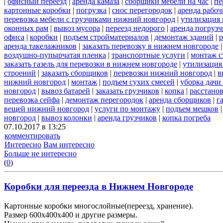
|
офисный переезд
|
аренда камаза
|
сборщики мебели на час
|
пе
картонные коробки
|
погрузка
|
снос перегородок
|
аренда рабоч
перевозка мебели с грузчиками нижний новгород
|
утилизация
оконных рам
|
вывоз мусора
|
переезд недорого
|
аренда погрузч
офиса
|
коробки
|
подъем стройматериалов
|
демонтаж зданий
|
р
аренда такелажников
|
заказать перевозку в нижнем новгороде
воздушно-пупырчатая пленка
|
транспортные услуги
|
монтаж с
заказать газель для перевозки в нижнем новгороде
|
утилизация
строений
|
заказать сборщиков
|
перевозки нижний новгород
|
в
нижний новгород
|
монтаж
|
подъем сухих смесей
|
уборка дачи
новгород
|
вывоз батарей
|
заказать грузчиков
|
копка
|
расстано
перевозка сейфа
|
демонтаж перегородок
|
аренда сборщиков
|
г
вещей нижний новгород
|
услуги по монтажу
|
подъем мешков
новгород
|
вывоз колонки
|
аренда грузчиков
|
копка погреба
07.10.2017 в 13:25
комментировать
Интересно
Вам интересно
Больше не интересно
(
0
)
Коробки для переезда в Нижнем Новгороде
Картонные коробки многослойные(переезд, хранение).
Размер 600х400х400 и другие размеры.