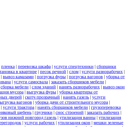
|
пленка
|
перевозка шкафа
|
услуги спецтехники
|
сборщики
тановка в квартире
|
песок речной
|
слом
|
услуги разнорабочих
|
|
вывоз камазами
|
погрузка фуры
|
погрузка вагонов
|
уборка от
дивана
|
услуги самосвала
|
заказать сборщиков мебели
|
|
сборка мебели
|
слом зданий
|
нанять разнорабочих
|
вывоз окон
ация мусора
|
выгрузка фуры
|
уборка квартиры от
ных дверей
|
скотч прозрачный
|
нанять газель
|
услуги
ыгрузка вагонов
|
уборка дачи от строительного мусора
|
|
услуги трактора
|
нанять сборщиков мебели
|
грузоперевозка
няковый щебень
|
грузчики
|
снос строений
|
заказать рабочих
|
узов нижний новгород газель
|
утилизация ванны
|
утилизация
ерегородок
|
услуги рабочих
|
утилизация окон
|
мешки зеленые