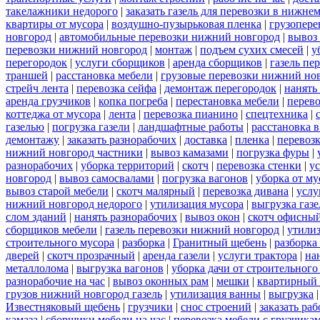
такелажники недорого
|
заказать газель для перевозки в нижне
квартиры от мусора
|
воздушно-пузырьковая пленка
|
грузопере
новгород
|
автомобильные перевозки нижний новгород
|
вывоз
перевозки нижний новгород
|
монтаж
|
подъем сухих смесей
|
у
перегородок
|
услуги сборщиков
|
аренда сборщиков
|
газель пе
траншей
|
расстановка мебели
|
грузовые перевозки нижний но
стрейч лента
|
перевозка сейфа
|
демонтаж перегородок
|
нанять
аренда грузчиков
|
копка погреба
|
перестановка мебели
|
перев
коттеджа от мусора
|
лента
|
перевозка пианино
|
спецтехника
|
газелью
|
погрузка газели
|
ландшафтные работы
|
расстановка в
демонтажу
|
заказать разнорабочих
|
доставка
|
пленка
|
перевоз
нижний новгород частники
|
вывоз камазами
|
погрузка фуры
|
разнорабочих
|
уборка территорий
|
скотч
|
перевозка стенки
|
ус
новгород
|
вывоз самосвалами
|
погрузка вагонов
|
уборка от му
вывоз старой мебели
|
скотч малярный
|
перевозка дивана
|
услу
нижний новгород недорого
|
утилизация мусора
|
выгрузка газ
слом зданий
|
нанять разнорабочих
|
вывоз окон
|
скотч офисны
сборщиков мебели
|
газель перевозки нижний новгород
|
утилиз
строительного мусора
|
разборка
|
Гранитный щебень
|
разборка
дверей
|
скотч прозрачный
|
аренда газели
|
услуги трактора
|
на
металлолома
|
выгрузка вагонов
|
уборка дачи от строительного
разнорабочие на час
|
вывоз оконных рам
|
мешки
|
квартирный 
грузов нижний новгород газель
|
утилизация ванны
|
выгрузка
Известняковый щебень
|
грузчики
|
снос строений
|
заказать ра
камаза
|
сборщики мебели на час
|
перевозка мебели с грузчик