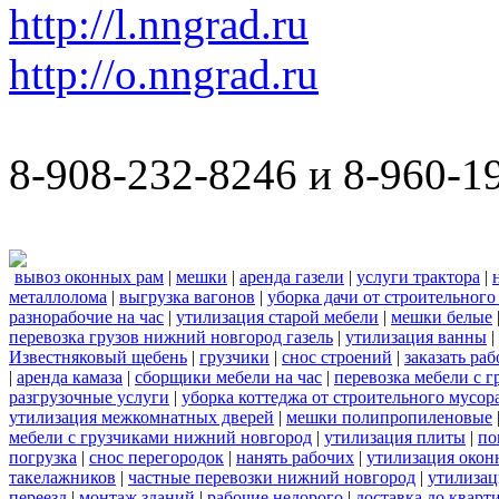
http://l.nngrad.ru
http://o.nngrad.ru
8-908-232-8246 и 8-960-1
вывоз оконных рам
|
мешки
|
аренда газели
|
услуги трактора
|
металлолома
|
выгрузка вагонов
|
уборка дачи от строительного
разнорабочие на час
|
утилизация старой мебели
|
мешки белые
перевозка грузов нижний новгород газель
|
утилизация ванны
|
Известняковый щебень
|
грузчики
|
снос строений
|
заказать ра
|
аренда камаза
|
сборщики мебели на час
|
перевозка мебели с 
разгрузочные услуги
|
уборка коттеджа от строительного мусор
утилизация межкомнатных дверей
|
мешки полипропиленовые
мебели с грузчиками нижний новгород
|
утилизация плиты
|
по
погрузка
|
снос перегородок
|
нанять рабочих
|
утилизация окон
такелажников
|
частные перевозки нижний новгород
|
утилизац
переезд
|
монтаж зданий
|
рабочие недорого
|
доставка до кварт