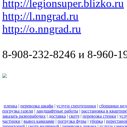
http://legionsuper.blizko.ru
http://l.nngrad.ru
http://o.nngrad.ru
8-908-232-8246 и 8-960-1
пленка
|
перевозка шкафа
|
услуги спецтехники
|
сборщики нед
погрузка газели
|
ландшафтные работы
|
расстановка в квартире
заказать разнорабочих
|
доставка
|
скотч
|
перевозка стенки
|
усл
частники
|
вывоз камазами
|
погрузка фуры
|
уборка
|
перестанов
территорий
|
скотч малярный
|
перевозка дивана
|
услуги самос