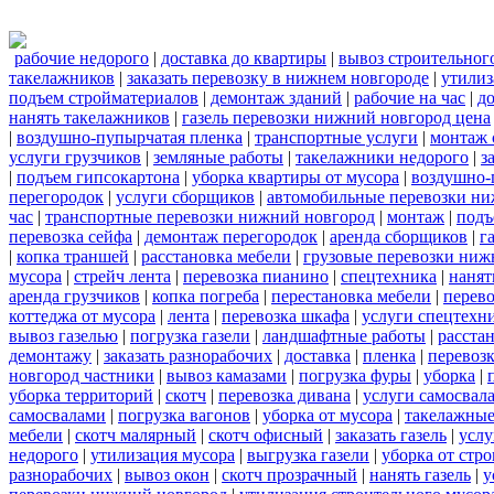
рабочие недорого
|
доставка до квартиры
|
вывоз строительног
такелажников
|
заказать перевозку в нижнем новгороде
|
утилиз
подъем стройматериалов
|
демонтаж зданий
|
рабочие на час
|
д
нанять такелажников
|
газель перевозки нижний новгород цена
|
воздушно-пупырчатая пленка
|
транспортные услуги
|
монтаж 
услуги грузчиков
|
земляные работы
|
такелажники недорого
|
з
|
подъем гипсокартона
|
уборка квартиры от мусора
|
воздушно-
перегородок
|
услуги сборщиков
|
автомобильные перевозки ни
час
|
транспортные перевозки нижний новгород
|
монтаж
|
подъ
перевозка сейфа
|
демонтаж перегородок
|
аренда сборщиков
|
г
|
копка траншей
|
расстановка мебели
|
грузовые перевозки ниж
мусора
|
стрейч лента
|
перевозка пианино
|
спецтехника
|
нанят
аренда грузчиков
|
копка погреба
|
перестановка мебели
|
перев
коттеджа от мусора
|
лента
|
перевозка шкафа
|
услуги спецтехн
вывоз газелью
|
погрузка газели
|
ландшафтные работы
|
расста
демонтажу
|
заказать разнорабочих
|
доставка
|
пленка
|
перевозк
новгород частники
|
вывоз камазами
|
погрузка фуры
|
уборка
|
уборка территорий
|
скотч
|
перевозка дивана
|
услуги самосвал
самосвалами
|
погрузка вагонов
|
уборка от мусора
|
такелажные
мебели
|
скотч малярный
|
скотч офисный
|
заказать газель
|
услу
недорого
|
утилизация мусора
|
выгрузка газели
|
уборка от стр
разнорабочих
|
вывоз окон
|
скотч прозрачный
|
нанять газель
|
у