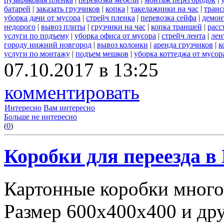
батарей
|
заказать грузчиков
|
копка
|
такелажники на час
|
транс
уборка дачи от мусора
|
стрейч пленка
|
перевозка сейфа
|
демон
недорого
|
вывоз плиты
|
грузчики на час
|
копка траншей
|
расс
услуги по подъему
|
уборка офиса от мусора
|
стрейч лента
|
лен
городу нижний новгород
|
вывоз колонки
|
аренда грузчиков
|
к
услуги по монтажу
|
подъем мешков
|
уборка коттеджа от мусор
07.10.2017 в 13:25
комментировать
Интересно
Вам интересно
Больше не интересно
(
0
)
Коробки для переезда 
Картонные коробки много
Размер 600х400х400 и дру