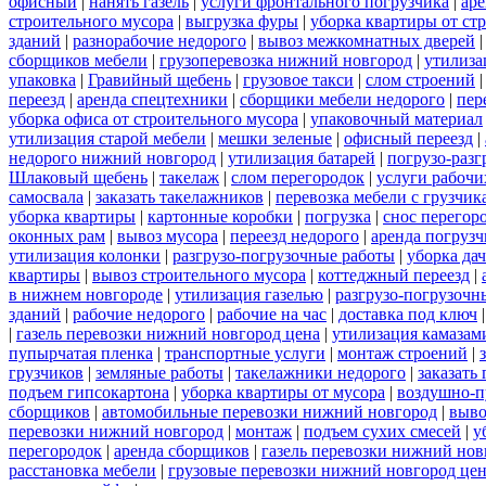
офисный
|
нанять газель
|
услуги фронтального погрузчика
|
ар
строительного мусора
|
выгрузка фуры
|
уборка квартиры от ст
зданий
|
разнорабочие недорого
|
вывоз межкомнатных дверей
сборщиков мебели
|
грузоперевозка нижний новгород
|
утилиза
упаковка
|
Гравийный щебень
|
грузовое такси
|
слом строений
переезд
|
аренда спецтехники
|
сборщики мебели недорого
|
пер
уборка офиса от строительного мусора
|
упаковочный материал
утилизация старой мебели
|
мешки зеленые
|
офисный переезд
|
недорого нижний новгород
|
утилизация батарей
|
погрузо-разг
Шлаковый щебень
|
такелаж
|
слом перегородок
|
услуги рабочи
самосвала
|
заказать такелажников
|
перевозка мебели с грузчи
уборка квартиры
|
картонные коробки
|
погрузка
|
снос перегор
оконных рам
|
вывоз мусора
|
переезд недорого
|
аренда погрузч
утилизация колонки
|
разгрузо-погрузочные работы
|
уборка да
квартиры
|
вывоз строительного мусора
|
коттеджный переезд
|
в нижнем новгороде
|
утилизация газелью
|
разгрузо-погрузочн
зданий
|
рабочие недорого
|
рабочие на час
|
доставка под ключ
|
газель перевозки нижний новгород цена
|
утилизация камазам
пупырчатая пленка
|
транспортные услуги
|
монтаж строений
|
грузчиков
|
земляные работы
|
такелажники недорого
|
заказать
подъем гипсокартона
|
уборка квартиры от мусора
|
воздушно-п
сборщиков
|
автомобильные перевозки нижний новгород
|
выво
перевозки нижний новгород
|
монтаж
|
подъем сухих смесей
|
у
перегородок
|
аренда сборщиков
|
газель перевозки нижний нов
расстановка мебели
|
грузовые перевозки нижний новгород це