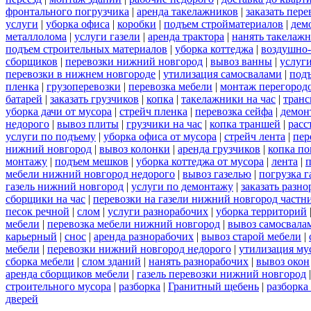
фронтального погрузчика
|
аренда такелажников
|
заказать пер
услуги
|
уборка офиса
|
коробки
|
подъем стройматериалов
|
дем
металлолома
|
услуги газели
|
аренда трактора
|
нанять такелаж
подъем строительных материалов
|
уборка коттеджа
|
воздушно-
сборщиков
|
перевозки нижний новгород
|
вывоз ванны
|
услуги
перевозки в нижнем новгороде
|
утилизация самосвалами
|
под
пленка
|
грузоперевозки
|
перевозка мебели
|
монтаж перегород
батарей
|
заказать грузчиков
|
копка
|
такелажники на час
|
транс
уборка дачи от мусора
|
стрейч пленка
|
перевозка сейфа
|
демон
недорого
|
вывоз плиты
|
грузчики на час
|
копка траншей
|
расс
услуги по подъему
|
уборка офиса от мусора
|
стрейч лента
|
пер
нижний новгород
|
вывоз колонки
|
аренда грузчиков
|
копка по
монтажу
|
подъем мешков
|
уборка коттеджа от мусора
|
лента
|
п
мебели нижний новгород недорого
|
вывоз газелью
|
погрузка г
газель нижний новгород
|
услуги по демонтажу
|
заказать разн
сборщики на час
|
перевозки на газели нижний новгород частн
песок речной
|
слом
|
услуги разнорабочих
|
уборка территорий
мебели
|
перевозка мебели нижний новгород
|
вывоз самосвала
карьерный
|
снос
|
аренда разнорабочих
|
вывоз старой мебели
|
мебели
|
перевозки нижний новгород недорого
|
утилизация му
сборка мебели
|
слом зданий
|
нанять разнорабочих
|
вывоз окон
аренда сборщиков мебели
|
газель перевозки нижний новгород
строительного мусора
|
разборка
|
Гранитный щебень
|
разборка
дверей