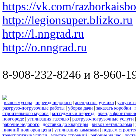
https://vk.com/razborkaisb
http://legionsuper.blizko.ru
http://l.nngrad.ru
http://o.nngrad.ru
8-908-232-8246 и 8-960-1
вывоз мусора
|
переезд недорого
|
аренда погрузчика
|
услуги т
разгрузо-погрузочные работы
|
уборка дачи
|
заказать коробки
|
строительного мусора
|
коттеджный переезд
|
аренда фронтальн
новгороде
|
утилизация газелью
|
разгрузо-погрузочные услуги
рабочие недорого
|
доставка до квартиры
|
вывоз металлолома
|
нижний новгород цена
|
утилизация камазами
|
подъем строите
транспортные услуги
|
монтаж строений
|
рабочие на час
|
доста