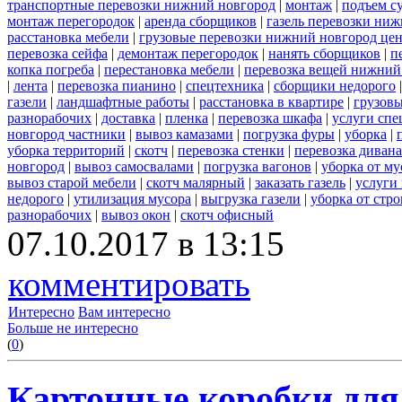
транспортные перевозки нижний новгород
|
монтаж
|
подъем с
монтаж перегородок
|
аренда сборщиков
|
газель перевозки ни
расстановка мебели
|
грузовые перевозки нижний новгород це
перевозка сейфа
|
демонтаж перегородок
|
нанять сборщиков
|
п
копка погреба
|
перестановка мебели
|
перевозка вещей нижний
|
лента
|
перевозка пианино
|
спецтехника
|
сборщики недорого
газели
|
ландшафтные работы
|
расстановка в квартире
|
грузовы
разнорабочих
|
доставка
|
пленка
|
перевозка шкафа
|
услуги спе
новгород частники
|
вывоз камазами
|
погрузка фуры
|
уборка
|
уборка территорий
|
скотч
|
перевозка стенки
|
перевозка дивана
новгород
|
вывоз самосвалами
|
погрузка вагонов
|
уборка от му
вывоз старой мебели
|
скотч малярный
|
заказать газель
|
услуги
недорого
|
утилизация мусора
|
выгрузка газели
|
уборка от стр
разнорабочих
|
вывоз окон
|
скотч офисный
07.10.2017 в 13:15
комментировать
Интересно
Вам интересно
Больше не интересно
(
0
)
Картонные коробки для