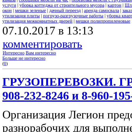
услуги
|
уборка коттеджа от строительного мусора
|
картон
|
Шл
окон
|
мешки зеленые
|
дачный переезд
|
аренда самосвала
|
зака
утилизация плиты
|
погрузо-разгрузочные работы
|
уборка квар
утилизация межкомнатных дверей
|
мешки полипропиленовые
07.10.2017 в 13:13
комментировать
Интересно
Вам интересно
Больше не интересно
(
0
)
ГРУЗОПЕРЕВОЗКИ. ГР
908-232-8246 и 8-960-195
Организация Легион предо
разнорабочих для выполн