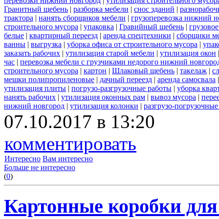
перевозки нижний новгород
|
утилизация строительного мусор
Гранитный щебень
|
разборка мебели
|
снос зданий
|
разнорабоч
трактора
|
нанять сборщиков мебели
|
грузоперевозка нижний н
строительного мусора
|
упаковка
|
Гравийный щебень
|
грузовое
белые
|
квартирный переезд
|
аренда спецтехники
|
сборщики ме
ванны
|
выгрузка
|
уборка офиса от строительного мусора
|
упак
заказать рабочих
|
утилизация старой мебели
|
утилизация окон
час
|
перевозка мебели с грузчиками недорого нижний новгоро
строительного мусора
|
картон
|
Шлаковый щебень
|
такелаж
|
с
мешки полипропиленовые
|
дачный переезд
|
аренда самосвала
утилизация плиты
|
погрузо-разгрузочные работы
|
уборка квар
нанять рабочих
|
утилизация оконных рам
|
вывоз мусора
|
пере
нижний новгород
|
утилизация колонки
|
разгрузо-погрузочные
07.10.2017 в 13:20
комментировать
Интересно
Вам интересно
Больше не интересно
(
0
)
Картонные коробки для 