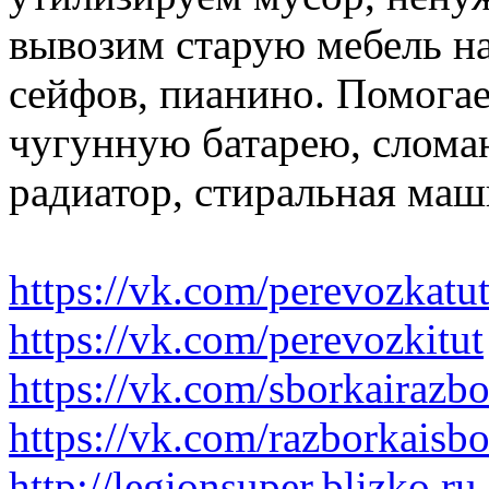
вывозим старую мебель на 
сейфов, пианино. Помогае
чугунную батарею, слома
радиатор, стиральная маш
https://vk.com/perevozkatu
https://vk.com/perevozkitut
https://vk.com/sborkairazb
https://vk.com/razborkaisb
http://legionsuper.blizko.ru