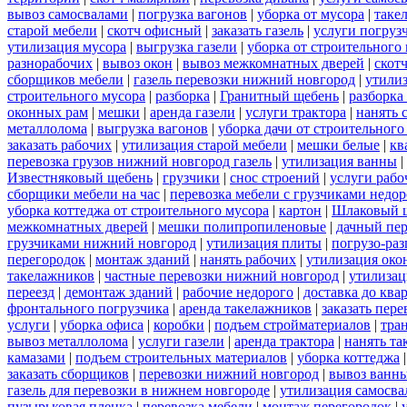
вывоз самосвалами
|
погрузка вагонов
|
уборка от мусора
|
таке
старой мебели
|
скотч офисный
|
заказать газель
|
услуги погруз
утилизация мусора
|
выгрузка газели
|
уборка от строительного
разнорабочих
|
вывоз окон
|
вывоз межкомнатных дверей
|
скот
сборщиков мебели
|
газель перевозки нижний новгород
|
утилиз
строительного мусора
|
разборка
|
Гранитный щебень
|
разборка
оконных рам
|
мешки
|
аренда газели
|
услуги трактора
|
нанять 
металлолома
|
выгрузка вагонов
|
уборка дачи от строительного
заказать рабочих
|
утилизация старой мебели
|
мешки белые
|
кв
перевозка грузов нижний новгород газель
|
утилизация ванны
|
Известняковый щебень
|
грузчики
|
снос строений
|
услуги рабо
сборщики мебели на час
|
перевозка мебели с грузчиками недо
уборка коттеджа от строительного мусора
|
картон
|
Шлаковый 
межкомнатных дверей
|
мешки полипропиленовые
|
дачный пер
грузчиками нижний новгород
|
утилизация плиты
|
погрузо-ра
перегородок
|
монтаж зданий
|
нанять рабочих
|
утилизация око
такелажников
|
частные перевозки нижний новгород
|
утилизац
переезд
|
демонтаж зданий
|
рабочие недорого
|
доставка до ква
фронтального погрузчика
|
аренда такелажников
|
заказать пер
услуги
|
уборка офиса
|
коробки
|
подъем стройматериалов
|
тра
вывоз металлолома
|
услуги газели
|
аренда трактора
|
нанять т
камазами
|
подъем строительных материалов
|
уборка коттеджа
заказать сборщиков
|
перевозки нижний новгород
|
вывоз ванн
газель для перевозки в нижнем новгороде
|
утилизация самосва
пузырьковая пленка
|
перевозка мебели
|
монтаж перегородок
|