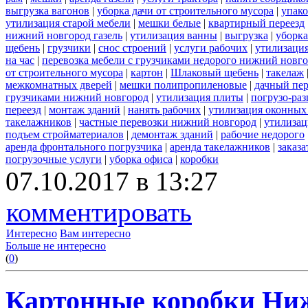
выгрузка вагонов
|
уборка дачи от строительного мусора
|
упако
утилизация старой мебели
|
мешки белые
|
квартирный переезд
нижний новгород газель
|
утилизация ванны
|
выгрузка
|
уборка
щебень
|
грузчики
|
снос строений
|
услуги рабочих
|
утилизация
на час
|
перевозка мебели с грузчиками недорого нижний новг
от строительного мусора
|
картон
|
Шлаковый щебень
|
такелаж
межкомнатных дверей
|
мешки полипропиленовые
|
дачный пер
грузчиками нижний новгород
|
утилизация плиты
|
погрузо-ра
переезд
|
монтаж зданий
|
нанять рабочих
|
утилизация оконных
такелажников
|
частные перевозки нижний новгород
|
утилизац
подъем стройматериалов
|
демонтаж зданий
|
рабочие недорого
аренда фронтального погрузчика
|
аренда такелажников
|
заказ
погрузочные услуги
|
уборка офиса
|
коробки
07.10.2017 в 13:27
комментировать
Интересно
Вам интересно
Больше не интересно
(
0
)
Картонные коробки Ни