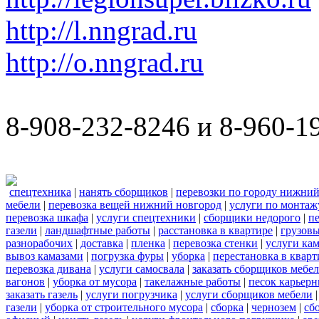
http://l.nngrad.ru
http://o.nngrad.ru
8-908-232-8246 и 8-960-1
спецтехника
|
нанять сборщиков
|
перевозки по городу нижний
мебели
|
перевозка вещей нижний новгород
|
услуги по монтаж
перевозка шкафа
|
услуги спецтехники
|
сборщики недорого
|
п
газели
|
ландшафтные работы
|
расстановка в квартире
|
грузовы
разнорабочих
|
доставка
|
пленка
|
перевозка стенки
|
услуги кам
вывоз камазами
|
погрузка фуры
|
уборка
|
перестановка в кварт
перевозка дивана
|
услуги самосвала
|
заказать сборщиков мебе
вагонов
|
уборка от мусора
|
такелажные работы
|
песок карьер
заказать газель
|
услуги погрузчика
|
услуги сборщиков мебели
газели
|
уборка от строительного мусора
|
сборка
|
чернозем
|
сб