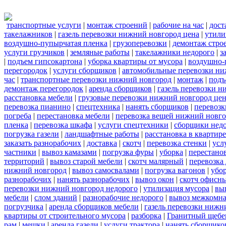
транспортные услуги
|
монтаж строений
|
рабочие на час
|
дост
такелажников
|
газель перевозки нижний новгород цена
|
утили
воздушно-пупырчатая пленка
|
грузоперевозки
|
демонтаж стро
услуги грузчиков
|
земляные работы
|
такелажники недорого
|
з
|
подъем гипсокартона
|
уборка квартиры от мусора
|
воздушно-
перегородок
|
услуги сборщиков
|
автомобильные перевозки ни
час
|
транспортные перевозки нижний новгород
|
монтаж
|
подъ
демонтаж перегородок
|
аренда сборщиков
|
газель перевозки 
расстановка мебели
|
грузовые перевозки нижний новгород це
перевозка пианино
|
спецтехника
|
нанять сборщиков
|
перевозк
погреба
|
перестановка мебели
|
перевозка вещей нижний новг
пленка
|
перевозка шкафа
|
услуги спецтехники
|
сборщики нед
погрузка газели
|
ландшафтные работы
|
расстановка в квартире
заказать разнорабочих
|
доставка
|
скотч
|
перевозка стенки
|
усл
частники
|
вывоз камазами
|
погрузка фуры
|
уборка
|
перестанов
территорий
|
вывоз старой мебели
|
скотч малярный
|
перевозка
нижний новгород
|
вывоз самосвалами
|
погрузка вагонов
|
убор
разнорабочих
|
нанять разнорабочих
|
вывоз окон
|
скотч офисн
перевозки нижний новгород недорого
|
утилизация мусора
|
вы
мебели
|
слом зданий
|
разнорабочие недорого
|
вывоз межкомна
погрузчика
|
аренда сборщиков мебели
|
газель перевозки нижн
квартиры от строительного мусора
|
разборка
|
Гранитный щебе
рам
|
мешки
|
аренда газели
|
услуги трактора
|
нанять сборщико