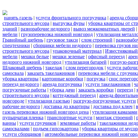
нанять газель
|
услуги фронтального погрузчика
|
аренда сбор
строительного мусора
|
выгрузка фуры
|
уборка квартиры от ст
зданий
|
разнорабочие недорого
|
вывоз межкомнатных дверей
мебели
|
грузоперевозка нижний новгород
|
утилизация металл
Гравийный щебень
|
грузовое такси
|
слом строений
|
разнорабо
спецтехники
|
сборщики мебели недорого
|
перевозка грузов н
строительного мусора
|
упаковочный материал
|
Известняковый
мебели
|
мешки белые
|
мешки зеленые
|
офисный переезд
|
арен
недорого нижний новгород
|
утилизация батарей
|
погрузо-разг
Шлаковый щебень
|
такелаж
|
слом перегородок
|
услуги рабочи
самосвала
|
заказать такелажников
|
перевозка мебели с грузчи
уборка квартиры
|
картонные коробки
|
погрузка
|
снос перегор
переезд недорого
|
аренда погрузчика
|
услуги такелажников
|
ч
погрузочные работы
|
уборка дачи
|
заказать коробки
|
переезд
|
строительного мусора
|
коттеджный переезд
|
аренда фронтальн
новгороде
|
утилизация газелью
|
разгрузо-погрузочные услуги
рабочие недорого
|
доставка до квартиры
|
доставка под ключ
|
газель перевозки нижний новгород цена
|
утилизация камазами
пупырчатая пленка
|
транспортные услуги
|
монтаж строений
|
ванны
|
услуги грузчиков
|
земляные работы
|
такелажники нед
самосвалами
|
подъем гипсокартона
|
уборка квартиры от мусор
услуги сборщиков
|
автомобильные перевозки нижний новгоро