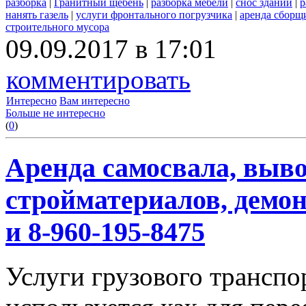
разборка
|
Гранитный щебень
|
разборка мебели
|
снос зданий
|
р
нанять газель
|
услуги фронтального погрузчика
|
аренда сборщ
строительного мусора
09.09.2017 в 17:01
комментировать
Интересно
Вам интересно
Больше не интересно
(
0
)
Аренда самосвала, выво
стройматериалов, демон
и 8-960-195-8475
Услуги грузового транспор