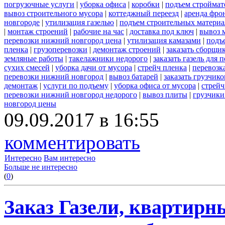
погрузочные услуги
|
уборка офиса
|
коробки
|
подъем строймат
вывоз строительного мусора
|
коттеджный переезд
|
аренда фро
новгороде
|
утилизация газелью
|
подъем строительных материа
|
монтаж строений
|
рабочие на час
|
доставка под ключ
|
вывоз 
перевозки нижний новгород цена
|
утилизация камазами
|
подъ
пленка
|
грузоперевозки
|
демонтаж строений
|
заказать сборщи
земляные работы
|
такелажники недорого
|
заказать газель для
сухих смесей
|
уборка дачи от мусора
|
стрейч пленка
|
перевозк
перевозки нижний новгород
|
вывоз батарей
|
заказать грузчико
демонтаж
|
услуги по подъему
|
уборка офиса от мусора
|
стрейч
перевозки нижний новгород недорого
|
вывоз плиты
|
грузчики
новгород цены
09.09.2017 в 16:55
комментировать
Интересно
Вам интересно
Больше не интересно
(
0
)
Заказ Газели, квартирн