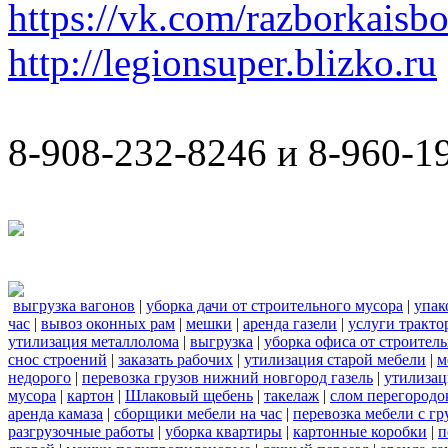
https://vk.com/razborkaisb
http://legionsuper.blizko.ru
8-908-232-8246 и 8-960-1
выгрузка вагонов
|
уборка дачи от строительного мусора
|
упак
час
|
вывоз оконных рам
|
мешки
|
аренда газели
|
услуги тракто
утилизация металлолома
|
выгрузка
|
уборка офиса от строител
снос строений
|
заказать рабочих
|
утилизация старой мебели
|
м
недорого
|
перевозка грузов нижний новгород газель
|
утилизац
мусора
|
картон
|
Шлаковый щебень
|
такелаж
|
слом перегородо
аренда камаза
|
сборщики мебели на час
|
перевозка мебели с г
разгрузочные работы
|
уборка квартиры
|
картонные коробки
|
п