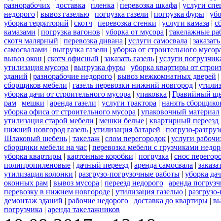
разнорабочих
|
доставка
|
пленка
|
перевозка шкафа
|
услуги спе
недорого
|
вывоз газелью
|
погрузка газели
|
погрузка фуры
|
уб
уборка территорий
|
скотч
|
перевозка стенки
|
услуги камаза
|
с
камазами
|
погрузка вагонов
|
уборка от мусора
|
такелажные ра
скотч малярный
|
перевозка дивана
|
услуги самосвала
|
заказат
самосвалами
|
выгрузка газели
|
уборка от строительного мусор
вывоз окон
|
скотч офисный
|
заказать газель
|
услуги погрузчик
утилизация мусора
|
выгрузка фуры
|
уборка квартиры от строи
зданий
|
разнорабочие недорого
|
вывоз межкомнатных дверей
сборщиков мебели
|
газель перевозки нижний новгород
|
утилиз
уборка дачи от строительного мусора
|
упаковка
|
Гравийный ще
рам
|
мешки
|
аренда газели
|
услуги трактора
|
нанять сборщико
уборка офиса от строительного мусора
|
упаковочный материал
утилизация старой мебели
|
мешки белые
|
квартирный переезд
нижний новгород газель
|
утилизация батарей
|
погрузо-разгру
Шлаковый щебень
|
такелаж
|
слом перегородок
|
услуги рабочи
сборщики мебели на час
|
перевозка мебели с грузчиками недо
уборка квартиры
|
картонные коробки
|
погрузка
|
снос перегор
полипропиленовые
|
дачный переезд
|
аренда самосвала
|
заказа
утилизация колонки
|
разгрузо-погрузочные работы
|
уборка да
оконных рам
|
вывоз мусора
|
переезд недорого
|
аренда погрузч
перевозку в нижнем новгороде
|
утилизация газелью
|
разгрузо
демонтаж зданий
|
рабочие недорого
|
доставка до квартиры
|
вы
погрузчика
|
аренда такелажников