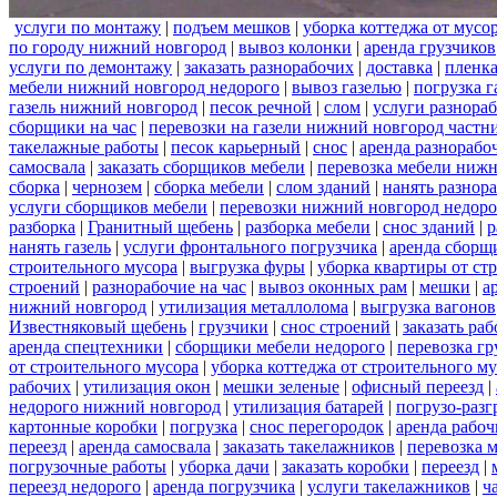
услуги по монтажу
|
подъем мешков
|
уборка коттеджа от мусо
по городу нижний новгород
|
вывоз колонки
|
аренда грузчиков
услуги по демонтажу
|
заказать разнорабочих
|
доставка
|
пленк
мебели нижний новгород недорого
|
вывоз газелью
|
погрузка г
газель нижний новгород
|
песок речной
|
слом
|
услуги разнора
сборщики на час
|
перевозки на газели нижний новгород частн
такелажные работы
|
песок карьерный
|
снос
|
аренда разнорабо
самосвала
|
заказать сборщиков мебели
|
перевозка мебели ниж
сборка
|
чернозем
|
сборка мебели
|
слом зданий
|
нанять разнор
услуги сборщиков мебели
|
перевозки нижний новгород недоро
разборка
|
Гранитный щебень
|
разборка мебели
|
снос зданий
|
р
нанять газель
|
услуги фронтального погрузчика
|
аренда сборщ
строительного мусора
|
выгрузка фуры
|
уборка квартиры от ст
строений
|
разнорабочие на час
|
вывоз оконных рам
|
мешки
|
а
нижний новгород
|
утилизация металлолома
|
выгрузка вагонов
Известняковый щебень
|
грузчики
|
снос строений
|
заказать ра
аренда спецтехники
|
сборщики мебели недорого
|
перевозка гр
от строительного мусора
|
уборка коттеджа от строительного м
рабочих
|
утилизация окон
|
мешки зеленые
|
офисный переезд
|
недорого нижний новгород
|
утилизация батарей
|
погрузо-разг
картонные коробки
|
погрузка
|
снос перегородок
|
аренда рабоч
переезд
|
аренда самосвала
|
заказать такелажников
|
перевозка 
погрузочные работы
|
уборка дачи
|
заказать коробки
|
переезд
|
переезд недорого
|
аренда погрузчика
|
услуги такелажников
|
ч