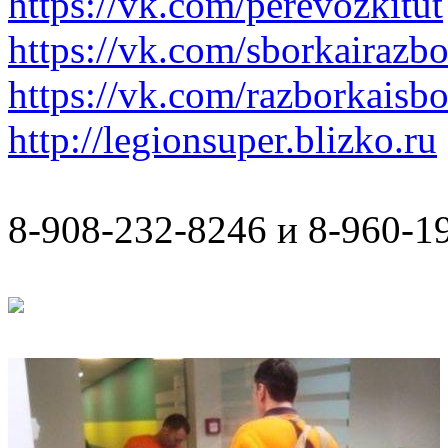
https://vk.com/perevozkitut
https://vk.com/sborkairazb
https://vk.com/razborkaisb
http://legionsuper.blizko.ru
8-908-232-8246 и 8-960-1