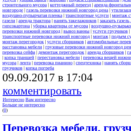
строительного мусора
|
коттеджный переезд
|
аренда фронтальн
новгороде
|
газель перевозки нижний новгород цена
|
утилизац
воздушно-пупырчатая пленка
|
транспортные услуги
|
монтаж с
газели
|
аренда трактора
|
нанять такелажников
|
заказать газел
гипсокартона
|
уборка квартиры от мусора
|
воздушно-пузырько
перевозки нижний новгород
|
вывоз ванны
|
услуги грузчиков
|
транспортные перевозки нижний новгород
|
монтаж
|
подъем с
монтаж перегородок
|
услуги сборщиков
|
автомобильные пере
расстановка мебели
|
грузовые перевозки нижний новгород це
перевозка сейфа
|
демонтаж перегородок
|
аренда сборщиков
|
г
|
копка траншей
|
перестановка мебели
|
перевозка вещей нижн
мусора
|
лента
|
перевозка пианино
|
спецтехника
|
нанять сбор
грузчиков
|
копка погреба
09.09.2017 в 17:04
комментировать
Интересно
Вам интересно
Больше не интересно
(
0
)
Перевозка мебели, грузч