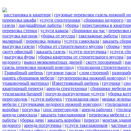
расстановка в квартире
|
грузовые перевозки газель нижний н
перевозка шкафа
|
услуги спецтехники
|
сборщики недорого
|
п
газели
|
ландшафтные работы
|
уборка
|
перестановка в квартир
перевозка стенки
|
услуги камаза
|
сборщики на час
|
перевозки 
погрузка вагонов
|
уборка от мусора
|
такелажные работы
|
песо
малярный
|
перевозка дивана
|
услуги самосвала
|
заказать сбор
выгрузка газели
|
уборка от строительного мусора
|
сборка
|
чер
скотч офисный
|
заказать газель
|
услуги погрузчика
|
услуги сб
|
выгрузка фуры
|
уборка квартиры от строительного мусора
|
ра
недорого
|
вывоз межкомнатных дверей
|
скотч прозрачный
|
на
газель перевозки нижний новгород
|
утилизация строительного
|
Гравийный щебень
|
грузовое такси
|
слом строений
|
разнораб
нанять сборщиков мебели
|
грузоперевозка нижний новгород
|
упаковочный материал
|
Известняковый щебень
|
грузчики
|
сно
квартирный переезд
|
аренда спецтехники
|
сборщики мебели н
утилизация батарей
|
погрузо-разгрузочные услуги
|
уборка кот
перегородок
|
услуги рабочих
|
утилизация окон
|
мешки зелены
мебели с грузчиками недорого нижний новгород
|
утилизация 
коробки
|
погрузка
|
снос перегородок
|
аренда рабочих
|
утилиз
аренда самосвала
|
заказать такелажников
|
перевозка мебели с
работы
|
уборка дачи
|
заказать коробки
|
переезд
|
монтаж здани
недорого
|
аренда погрузчика
|
услуги такелажников
|
частные 
услуги
|
уборка офиса
|
коробки
|
подъем стройматериалов
|
дем