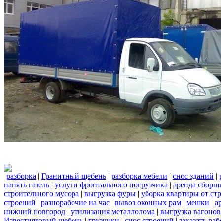
разборка
|
Гранитный щебень
|
разборка мебели
|
снос зданий
|
нанять газель
|
услуги фронтального погрузчика
|
аренда сборщ
строительного мусора
|
выгрузка фуры
|
уборка квартиры от ст
строений
|
разнорабочие на час
|
вывоз оконных рам
|
мешки
|
а
нижний новгород
|
утилизация металлолома
|
выгрузка вагонов
Известняковый щебень
|
грузчики
|
снос строений
|
заказать ра