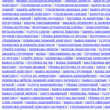
дверей
|
мешки полипропиленовые
|
дачный переезд
|
аренда са
новгород
|
утилизация плиты
|
утилизация колонки
|
разгрузо-п
зданий
|
нанять рабочих
|
утилизация оконных рам
|
вывоз мусо
перевозки нижний новгород
|
утилизация газелью
|
разгрузо-по
демонтаж зданий
|
рабочие недорого
|
доставка до квартиры
|
вы
погрузчика
|
аренда такелажников
|
заказать перевозку в нижне
уборка коттеджа
|
воздушно-пупырчатая пленка
|
транспортные
металлолома
|
услуги газели
|
аренда трактора
|
нанять такелаж
подъем гипсокартона
|
уборка квартиры от мусора
|
воздушно-п
сборщиков
|
перевозки нижний новгород
|
вывоз ванны
|
услуги
перевозки в нижнем новгороде
|
транспортные перевозки нижн
стрейч пленка
|
перевозка мебели
|
монтаж перегородок
|
услуг
заказать грузчиков
|
копка
|
такелажники на час
|
грузовые пере
от мусора
|
стрейч лента
|
перевозка сейфа
|
демонтаж перегоро
вывоз плиты
|
грузчики на час
|
копка траншей
|
расстановка ме
монтажу
|
подъем мешков
|
уборка коттеджа от мусора
|
лента
|
п
нижний новгород
|
вывоз колонки
|
аренда грузчиков
|
копка по
новгород
|
услуги по демонтажу
|
заказать разнорабочих
|
доста
перевозка мебели нижний новгород недорого
|
вывоз газелью
|
речной
|
слом
|
услуги разнорабочих
|
уборка территорий
|
скотч
нижний новгород частники
|
вывоз камазами
|
погрузка фуры
|
вывоз старой мебели
|
скотч малярный
|
перевозка дивана
|
услу
новгород
|
вывоз самосвалами
|
погрузка вагонов
|
уборка от му
слом зданий
|
нанять разнорабочих
|
вывоз окон
|
скотч офисны
перевозки нижний новгород недорого
|
утилизация мусора
|
вы