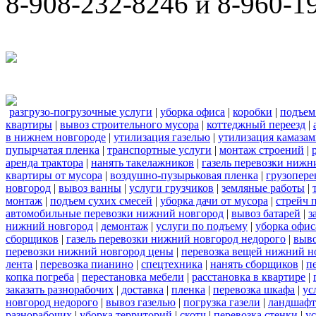
8-908-232-8246 и 8-960-1
разгрузо-погрузочные услуги
|
уборка офиса
|
коробки
|
подъем
квартиры
|
вывоз строительного мусора
|
коттеджный переезд
|
в нижнем новгороде
|
утилизация газелью
|
утилизация камаза
пупырчатая пленка
|
транспортные услуги
|
монтаж строений
|
аренда трактора
|
нанять такелажников
|
газель перевозки нижн
квартиры от мусора
|
воздушно-пузырьковая пленка
|
грузопере
новгород
|
вывоз ванны
|
услуги грузчиков
|
земляные работы
|
монтаж
|
подъем сухих смесей
|
уборка дачи от мусора
|
стрейч 
автомобильные перевозки нижний новгород
|
вывоз батарей
|
з
нижний новгород
|
демонтаж
|
услуги по подъему
|
уборка офис
сборщиков
|
газель перевозки нижний новгород недорого
|
выв
перевозки нижний новгород цены
|
перевозка вещей нижний н
лента
|
перевозка пианино
|
спецтехника
|
нанять сборщиков
|
п
копка погреба
|
перестановка мебели
|
расстановка в квартире
|
заказать разнорабочих
|
доставка
|
пленка
|
перевозка шкафа
|
ус
новгород недорого
|
вывоз газелью
|
погрузка газели
|
ландшафт
разнорабочих
|
уборка территорий
|
скотч
|
перевозка стенки
|
ус