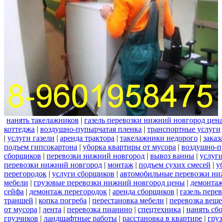
нанять такелажников
|
газель перевозки нижний новгород цен
коттеджа
|
воздушно-пупырчатая пленка
|
транспортные услуги
|
услуги газели
|
аренда трактора
|
такелажники недорого
|
заказ
подъем гипсокартона
|
уборка квартиры от мусора
|
воздушно-п
сборщиков
|
перевозки нижний новгород
|
вывоз ванны
|
услуги
перевозки нижний новгород
|
монтаж
|
подъем сухих смесей
|
у
перегородок
|
услуги сборщиков
|
автомобильные перевозки ни
мебели
|
грузовые перевозки нижний новгород цены
|
демонта
сейфа
|
демонтаж перегородок
|
аренда сборщиков
|
газель пере
траншей
|
копка погреба
|
перестановка мебели
|
перевозка вещ
от мусора
|
лента
|
перевозка пианино
|
спецтехника
|
нанять сб
грузчиков
|
ландшафтные работы
|
расстановка в квартире
|
гру