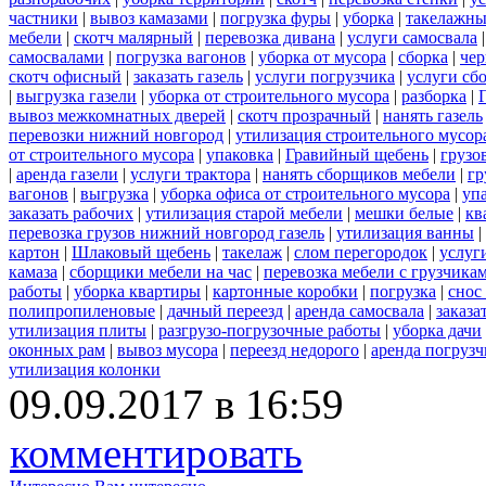
частники
|
вывоз камазами
|
погрузка фуры
|
уборка
|
такелажны
мебели
|
скотч малярный
|
перевозка дивана
|
услуги самосвала
самосвалами
|
погрузка вагонов
|
уборка от мусора
|
сборка
|
чер
скотч офисный
|
заказать газель
|
услуги погрузчика
|
услуги сб
|
выгрузка газели
|
уборка от строительного мусора
|
разборка
|
вывоз межкомнатных дверей
|
скотч прозрачный
|
нанять газель
перевозки нижний новгород
|
утилизация строительного мусор
от строительного мусора
|
упаковка
|
Гравийный щебень
|
грузо
|
аренда газели
|
услуги трактора
|
нанять сборщиков мебели
|
гр
вагонов
|
выгрузка
|
уборка офиса от строительного мусора
|
уп
заказать рабочих
|
утилизация старой мебели
|
мешки белые
|
кв
перевозка грузов нижний новгород газель
|
утилизация ванны
|
картон
|
Шлаковый щебень
|
такелаж
|
слом перегородок
|
услуг
камаза
|
сборщики мебели на час
|
перевозка мебели с грузчик
работы
|
уборка квартиры
|
картонные коробки
|
погрузка
|
снос
полипропиленовые
|
дачный переезд
|
аренда самосвала
|
заказа
утилизация плиты
|
разгрузо-погрузочные работы
|
уборка дачи
оконных рам
|
вывоз мусора
|
переезд недорого
|
аренда погрузч
утилизация колонки
09.09.2017 в 16:59
комментировать