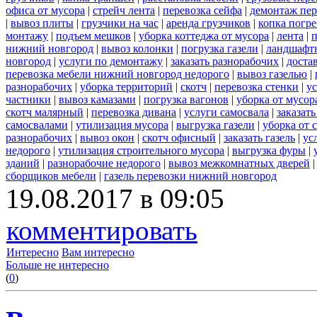
офиса от мусора
|
стрейч лента
|
перевозка сейфа
|
демонтаж пер
|
вывоз плиты
|
грузчики на час
|
аренда грузчиков
|
копка погре
монтажу
|
подъем мешков
|
уборка коттеджа от мусора
|
лента
|
п
нижний новгород
|
вывоз колонки
|
погрузка газели
|
ландшафт
новгород
|
услуги по демонтажу
|
заказать разнорабочих
|
доста
перевозка мебели нижний новгород недорого
|
вывоз газелью
|
разнорабочих
|
уборка территорий
|
скотч
|
перевозка стенки
|
ус
частники
|
вывоз камазами
|
погрузка вагонов
|
уборка от мусор
скотч малярный
|
перевозка дивана
|
услуги самосвала
|
заказат
самосвалами
|
утилизация мусора
|
выгрузка газели
|
уборка от 
разнорабочих
|
вывоз окон
|
скотч офисный
|
заказать газель
|
ус
недорого
|
утилизация строительного мусора
|
выгрузка фуры
|
зданий
|
разнорабочие недорого
|
вывоз межкомнатных дверей
сборщиков мебели
|
газель перевозки нижний новгород
19.08.2017 в 09:05
комментировать
Интересно
Вам интересно
Больше не интересно
(
0
)