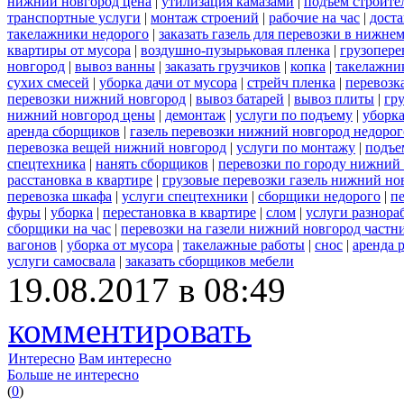
нижний новгород цена
|
утилизация камазами
|
подъем строите
транспортные услуги
|
монтаж строений
|
рабочие на час
|
доста
такелажники недорого
|
заказать газель для перевозки в нижне
квартиры от мусора
|
воздушно-пузырьковая пленка
|
грузопере
новгород
|
вывоз ванны
|
заказать грузчиков
|
копка
|
такелажник
сухих смесей
|
уборка дачи от мусора
|
стрейч пленка
|
перевозк
перевозки нижний новгород
|
вывоз батарей
|
вывоз плиты
|
гру
нижний новгород цены
|
демонтаж
|
услуги по подъему
|
уборка
аренда сборщиков
|
газель перевозки нижний новгород недорог
перевозка вещей нижний новгород
|
услуги по монтажу
|
подъе
спецтехника
|
нанять сборщиков
|
перевозки по городу нижний
расстановка в квартире
|
грузовые перевозки газель нижний но
перевозка шкафа
|
услуги спецтехники
|
сборщики недорого
|
п
фуры
|
уборка
|
перестановка в квартире
|
слом
|
услуги разнора
сборщики на час
|
перевозки на газели нижний новгород частн
вагонов
|
уборка от мусора
|
такелажные работы
|
снос
|
аренда 
услуги самосвала
|
заказать сборщиков мебели
19.08.2017 в 08:49
комментировать
Интересно
Вам интересно
Больше не интересно
(
0
)