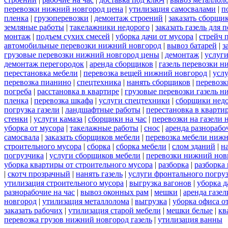
перевозки нижний новгород цена
|
утилизация самосвалами
|
п
пленка
|
грузоперевозки
|
демонтаж строений
|
заказать сборщи
земляные работы
|
такелажники недорого
|
заказать газель для
монтаж
|
подъем сухих смесей
|
уборка дачи от мусора
|
стрейч 
автомобильные перевозки нижний новгород
|
вывоз батарей
|
з
грузовые перевозки нижний новгород цены
|
демонтаж
|
услуги
демонтаж перегородок
|
аренда сборщиков
|
газель перевозки 
перестановка мебели
|
перевозка вещей нижний новгород
|
усл
перевозка пианино
|
спецтехника
|
нанять сборщиков
|
перевозк
погреба
|
расстановка в квартире
|
грузовые перевозки газель 
пленка
|
перевозка шкафа
|
услуги спецтехники
|
сборщики нед
погрузка газели
|
ландшафтные работы
|
перестановка в кварти
стенки
|
услуги камаза
|
сборщики на час
|
перевозки на газели
уборка от мусора
|
такелажные работы
|
снос
|
аренда разнорабо
самосвала
|
заказать сборщиков мебели
|
перевозка мебели ниж
строительного мусора
|
сборка
|
сборка мебели
|
слом зданий
|
н
погрузчика
|
услуги сборщиков мебели
|
перевозки нижний нов
уборка квартиры от строительного мусора
|
разборка
|
разборка
|
скотч прозрачный
|
нанять газель
|
услуги фронтального погру
утилизация строительного мусора
|
выгрузка вагонов
|
уборка д
разнорабочие на час
|
вывоз оконных рам
|
мешки
|
аренда газел
новгород
|
утилизация металлолома
|
выгрузка
|
уборка офиса о
заказать рабочих
|
утилизация старой мебели
|
мешки белые
|
кв
перевозка грузов нижний новгород газель
|
утилизация ванны