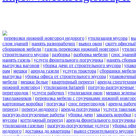
перевозки нижний новгород недорого
|
утилизация мусора
|
вы
слом зданий
|
нанять разнорабочих
|
вывоз окон
|
скотч офисны
сборщиков мебели
|
газель перевозки нижний новгород
|
утилиз
строительного мусора
|
разборка
|
разборка мебели
|
снос здани
нанять газель
|
услуги фронтального погрузчика
|
нанять сборщ
выгрузка вагонов
|
уборка дачи от строительного мусора
|
упако
рам
|
мешки
|
аренда газели
|
услуги трактора
|
сборщики мебели
выгрузка
|
уборка офиса от строительного мусора
|
упаковочный
мебели
|
мешки белые
|
квартирный переезд
|
аренда спецтехни
нижний новгород
|
утилизация батарей
|
погрузо-разгрузочные 
перегородок
|
услуги рабочих
|
утилизация окон
|
мешки зелены
такелажников
|
перевозка мебели с грузчиками нижний новгор
картонные коробки
|
погрузка
|
снос перегородок
|
аренда рабоч
переезд
|
переезд недорого
|
аренда погрузчика
|
услуги такела
разгрузо-погрузочные работы
|
уборка дачи
|
заказать коробки
|
мусора
|
коттеджный переезд
|
аренда фронтального погрузчика
утилизация газелью
|
разгрузо-погрузочные услуги
|
уборка офи
недорого
|
доставка до квартиры
|
вывоз строительного мусора