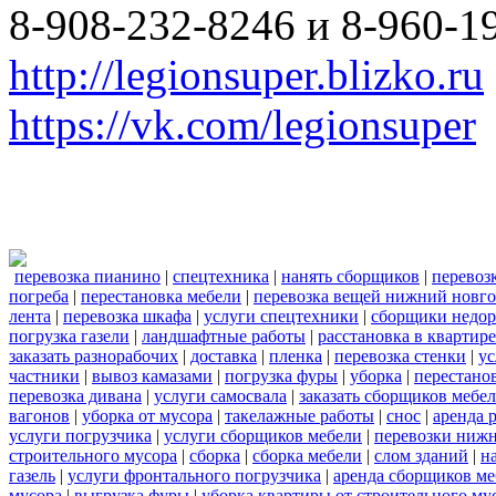
8-908-232-8246 и 8-960-1
http://legionsuper.blizko.ru
https://vk.com/legionsuper
перевозка пианино
|
спецтехника
|
нанять сборщиков
|
перевоз
погреба
|
перестановка мебели
|
перевозка вещей нижний новг
лента
|
перевозка шкафа
|
услуги спецтехники
|
сборщики недор
погрузка газели
|
ландшафтные работы
|
расстановка в квартире
заказать разнорабочих
|
доставка
|
пленка
|
перевозка стенки
|
ус
частники
|
вывоз камазами
|
погрузка фуры
|
уборка
|
перестанов
перевозка дивана
|
услуги самосвала
|
заказать сборщиков мебе
вагонов
|
уборка от мусора
|
такелажные работы
|
снос
|
аренда 
услуги погрузчика
|
услуги сборщиков мебели
|
перевозки нижн
строительного мусора
|
сборка
|
сборка мебели
|
слом зданий
|
н
газель
|
услуги фронтального погрузчика
|
аренда сборщиков м
мусора
|
выгрузка фуры
|
уборка квартиры от строительного му