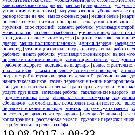
вывоз межкомнатных дверей
|
мешки
|
аренда газели
|
услуги тр
утилизация металлолома
|
выгрузка вагонов
|
уборка дачи от ст
разнорабочие на час
|
вывоз оконных рам
|
мешки белые
|
кварт
перевозка грузов нижний новгород газель
|
утилизация ванны
|
грузчики
|
снос строений
|
заказать рабочих
|
утилизация старой
мебели на час
|
перевозка мебели с грузчиками недорого нижн
коттеджа от строительного мусора
|
картон
|
такелаж
|
слом пер
дверей
|
мешки полипропиленовые
|
дачный переезд
|
аренда са
новгород
|
утилизация плиты
|
погрузо-разгрузочные работы
|
у
рабочих
|
нанять рабочих
|
утилизация оконных рам
|
вывоз мус
перевозки нижний новгород
|
утилизация колонки
|
разгрузо-п
|
рабочие недорого
|
доставка до квартиры
|
вывоз строительног
такелажников
|
заказать перевозку в нижнем новгороде
|
утилиз
подъем стройматериалов
|
демонтаж зданий
|
рабочие на час
|
д
нанять такелажников
|
газель перевозки нижний новгород цена
|
воздушно-пупырчатая пленка
|
транспортные услуги
|
монтаж 
услуги грузчиков
|
земляные работы
|
такелажники недорого
|
з
|
подъем гипсокартона
|
уборка квартиры от мусора
|
воздушно-
сборщиков
|
автомобильные перевозки нижний новгород
|
выво
перевозки нижний новгород
|
монтаж
|
подъем сухих смесей
|
у
перегородок
|
демонтаж перегородок
|
аренда сборщиков
|
газел
копка траншей
|
расстановка мебели
|
грузовые перевозки нижн
|
стрейч лента
|
перевозка сейфа
19.08.2017 в 08:33