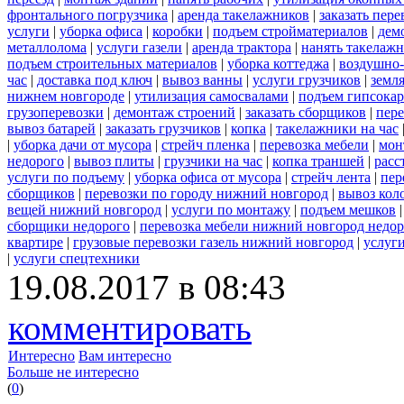
фронтального погрузчика
|
аренда такелажников
|
заказать пер
услуги
|
уборка офиса
|
коробки
|
подъем стройматериалов
|
дем
металлолома
|
услуги газели
|
аренда трактора
|
нанять такелаж
подъем строительных материалов
|
уборка коттеджа
|
воздушно-
час
|
доставка под ключ
|
вывоз ванны
|
услуги грузчиков
|
земл
нижнем новгороде
|
утилизация самосвалами
|
подъем гипсокар
грузоперевозки
|
демонтаж строений
|
заказать сборщиков
|
пер
вывоз батарей
|
заказать грузчиков
|
копка
|
такелажники на час
|
уборка дачи от мусора
|
стрейч пленка
|
перевозка мебели
|
мон
недорого
|
вывоз плиты
|
грузчики на час
|
копка траншей
|
расс
услуги по подъему
|
уборка офиса от мусора
|
стрейч лента
|
пер
сборщиков
|
перевозки по городу нижний новгород
|
вывоз кол
вещей нижний новгород
|
услуги по монтажу
|
подъем мешков
сборщики недорого
|
перевозка мебели нижний новгород недор
квартире
|
грузовые перевозки газель нижний новгород
|
услуг
|
услуги спецтехники
19.08.2017 в 08:43
комментировать
Интересно
Вам интересно
Больше не интересно
(
0
)