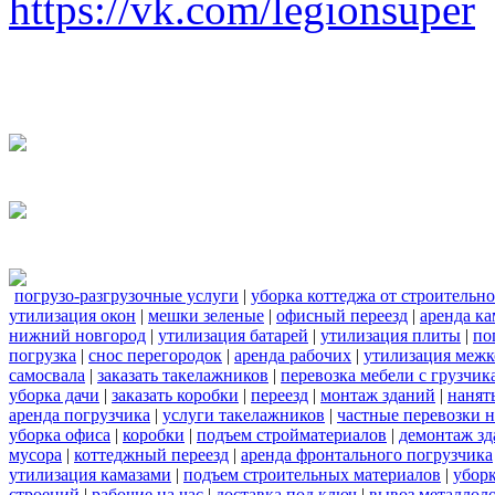
https://vk.com/legionsuper
погрузо-разгрузочные услуги
|
уборка коттеджа от строительн
утилизация окон
|
мешки зеленые
|
офисный переезд
|
аренда ка
нижний новгород
|
утилизация батарей
|
утилизация плиты
|
по
погрузка
|
снос перегородок
|
аренда рабочих
|
утилизация межк
самосвала
|
заказать такелажников
|
перевозка мебели с грузчи
уборка дачи
|
заказать коробки
|
переезд
|
монтаж зданий
|
нанят
аренда погрузчика
|
услуги такелажников
|
частные перевозки 
уборка офиса
|
коробки
|
подъем стройматериалов
|
демонтаж з
мусора
|
коттеджный переезд
|
аренда фронтального погрузчика
утилизация камазами
|
подъем строительных материалов
|
уборк
строений
|
рабочие на час
|
доставка под ключ
|
вывоз металлол