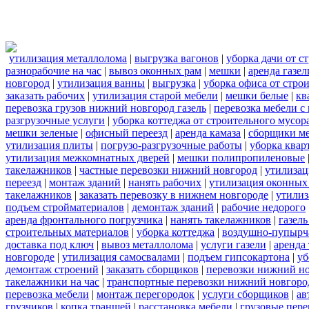
утилизация металлолома
|
выгрузка вагонов
|
уборка дачи от с
разнорабочие на час
|
вывоз оконных рам
|
мешки
|
аренда газел
новгород
|
утилизация ванны
|
выгрузка
|
уборка офиса от стро
заказать рабочих
|
утилизация старой мебели
|
мешки белые
|
кв
перевозка грузов нижний новгород газель
|
перевозка мебели с
разгрузочные услуги
|
уборка коттеджа от строительного мусор
мешки зеленые
|
офисный переезд
|
аренда камаза
|
сборщики ме
утилизация плиты
|
погрузо-разгрузочные работы
|
уборка квар
утилизация межкомнатных дверей
|
мешки полипропиленовые
такелажников
|
частные перевозки нижний новгород
|
утилизац
переезд
|
монтаж зданий
|
нанять рабочих
|
утилизация оконных
такелажников
|
заказать перевозку в нижнем новгороде
|
утилиз
подъем стройматериалов
|
демонтаж зданий
|
рабочие недорого
аренда фронтального погрузчика
|
нанять такелажников
|
газел
строительных материалов
|
уборка коттеджа
|
воздушно-пупырч
доставка под ключ
|
вывоз металлолома
|
услуги газели
|
аренда
новгороде
|
утилизация самосвалами
|
подъем гипсокартона
|
уб
демонтаж строений
|
заказать сборщиков
|
перевозки нижний н
такелажники на час
|
транспортные перевозки нижний новгоро
перевозка мебели
|
монтаж перегородок
|
услуги сборщиков
|
ав
грузчиков
|
копка траншей
|
расстановка мебели
|
грузовые пер