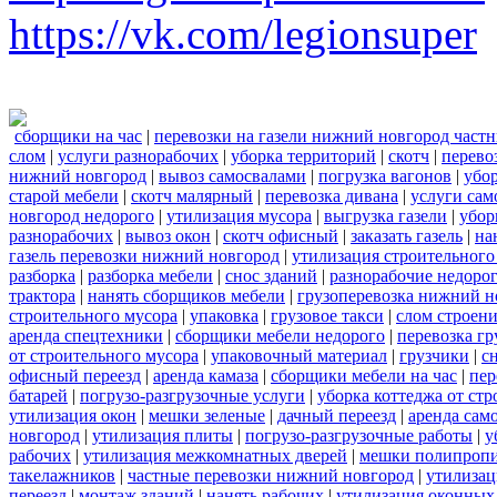
https://vk.com/legionsuper
сборщики на час
|
перевозки на газели нижний новгород част
слом
|
услуги разнорабочих
|
уборка территорий
|
скотч
|
перево
нижний новгород
|
вывоз самосвалами
|
погрузка вагонов
|
убор
старой мебели
|
скотч малярный
|
перевозка дивана
|
услуги сам
новгород недорого
|
утилизация мусора
|
выгрузка газели
|
убор
разнорабочих
|
вывоз окон
|
скотч офисный
|
заказать газель
|
на
газель перевозки нижний новгород
|
утилизация строительного
разборка
|
разборка мебели
|
снос зданий
|
разнорабочие недоро
трактора
|
нанять сборщиков мебели
|
грузоперевозка нижний н
строительного мусора
|
упаковка
|
грузовое такси
|
слом строен
аренда спецтехники
|
сборщики мебели недорого
|
перевозка гр
от строительного мусора
|
упаковочный материал
|
грузчики
|
с
офисный переезд
|
аренда камаза
|
сборщики мебели на час
|
пер
батарей
|
погрузо-разгрузочные услуги
|
уборка коттеджа от ст
утилизация окон
|
мешки зеленые
|
дачный переезд
|
аренда сам
новгород
|
утилизация плиты
|
погрузо-разгрузочные работы
|
у
рабочих
|
утилизация межкомнатных дверей
|
мешки полипроп
такелажников
|
частные перевозки нижний новгород
|
утилизац
переезд
|
монтаж зданий
|
нанять рабочих
|
утилизация оконных