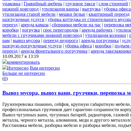
упаковка
|
Гравийный щебень
|
грузовое такси
|
слом строений
нижний новгород
|
утилизация ванны
|
выгрузка
|
уборка офиса
утилизация старой мебели
|
мешки белые
|
квартирный переезд
разгрузочные услуги
|
уборка коттеджа от строительного мусор
переезд
|
аренда камаза
|
сборщики мебели на час
|
перевозка ме
коробки
|
погрузка
|
снос перегородок
|
аренда рабочих
|
утилиз
мебели с грузчиками нижний новгород
|
утилизация колонки
|
рам
|
вывоз мусора
|
переезд недорого
|
аренда погрузчика
|
услу
разгрузо-погрузочные услуги
|
уборка офиса
|
коробки
|
подъем 
переезд
|
аренда фронтального погрузчика
|
аренда такелажник
10.09.2017 в 13:19
комментировать
Интересно
Вам интересно
Больше не интересно
(
0
)
Вывоз мусора, вывоз ванн, грузчики, перевозка м
Грузоперевозка пианино, сейфов, крупную габаритную мебели. 
профессиональных грузчиков дает гарантию сохранности корп
Вывоз чугунных ванн, чугунных батарей, радиаторов, газовой
металла, черного металла, алюминия, меди и другого металлол
Расстановка мебели, разборка мебели и разборка мебели, подъе