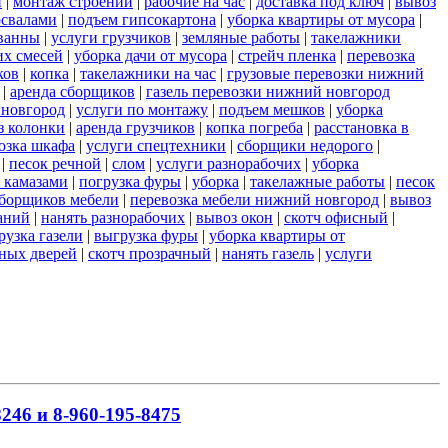
и
|
монтаж строений
|
рабочие на час
|
доставка под ключ
|
вывоз
освалами
|
подъем гипсокартона
|
уборка квартиры от мусора
|
ванны
|
услуги грузчиков
|
земляные работы
|
такелажники
их смесей
|
уборка дачи от мусора
|
стрейч пленка
|
перевозка
ков
|
копка
|
такелажники на час
|
грузовые перевозки нижний
|
аренда сборщиков
|
газель перевозки нижний новгород
 новгород
|
услуги по монтажу
|
подъем мешков
|
уборка
з колонки
|
аренда грузчиков
|
копка погреба
|
расстановка в
озка шкафа
|
услуги спецтехники
|
сборщики недорого
|
|
песок речной
|
слом
|
услуги разнорабочих
|
уборка
 камазами
|
погрузка фуры
|
уборка
|
такелажные работы
|
песок
сборщиков мебели
|
перевозка мебели нижний новгород
|
вывоз
аний
|
нанять разнорабочих
|
вывоз окон
|
скотч офисный
|
рузка газели
|
выгрузка фуры
|
уборка квартиры от
ных дверей
|
скотч прозрачный
|
нанять газель
|
услуги
246 и 8-960-195-8475