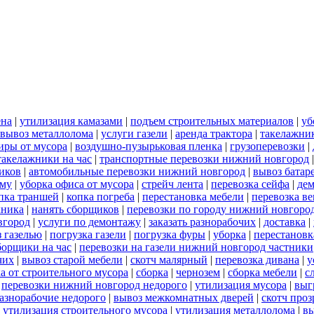
ена
|
утилизация камазами
|
подъем строительных материалов
|
уб
вывоз металлолома
|
услуги газели
|
аренда трактора
|
такелажни
иры от мусора
|
воздушно-пузырьковая пленка
|
грузоперевозки
|
такелажники на час
|
транспортные перевозки нижний новгород
иков
|
автомобильные перевозки нижний новгород
|
вывоз батар
ему
|
уборка офиса от мусора
|
стрейч лента
|
перевозка сейфа
|
дем
пка траншей
|
копка погреба
|
перестановка мебели
|
перевозка в
хника
|
нанять сборщиков
|
перевозки по городу нижний новгоро
вгород
|
услуги по демонтажу
|
заказать разнорабочих
|
доставка
|
 газелью
|
погрузка газели
|
погрузка фуры
|
уборка
|
перестановк
борщики на час
|
перевозки на газели нижний новгород частники
чих
|
вывоз старой мебели
|
скотч малярный
|
перевозка дивана
|
у
а от строительного мусора
|
сборка
|
чернозем
|
сборка мебели
|
с
|
перевозки нижний новгород недорого
|
утилизация мусора
|
выг
азнорабочие недорого
|
вывоз межкомнатных дверей
|
скотч про
|
утилизация строительного мусора
|
утилизация металлолома
|
вы