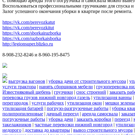
С помощью аренды этого погрузчика и самосвала можно вывез
Воспользоваться профессиональными грузчиками для спуска и 
Залог успешного окончания уборки в квартире после ремонта.
https://vk.com/perevozkatut
https://vk.com/perevozkitut
https://vk.com/sborkairazborka
https://vk.com/razborkaisborka
http://legionsuper.blizko.ru
8-908-232-8246 и 8-960-195-8475
выгрузка вагонов
|
уборка дачи от строительного мусора
|
уп
услуги трактора
|
нанять сборщиков мебели
|
грузоперевозка н
Известняковый щебень
|
грузчики
|
снос строений
|
заказать ра
перевозка грузов нижний новгород газель
|
утилизация ванны
|
перегородок
|
услуги рабочих
|
утилизация окон
|
мешки зелены
утилизация батарей
|
погрузо-разгрузочные работы
|
уборка кв
полипропиленовые
|
дачный переезд
|
аренда самосвала
|
заказа
погрузочные работы
|
уборка дачи
|
заказать коробки
|
переезд
|
такелажников
|
частные перевозки нижний новгород
|
утилизац
недорого
|
доставка до квартиры
|
вывоз строительного мусора