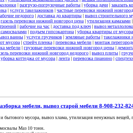
 колонки
|
разгрузо-погрузочные работы
|
уборка дачи
|
заказать к
ика
|
услуги такелажников
|
частные перевозки нижний новгоро
абочие недорого
|
доставка до квартиры
|
вывоз строительного м
|
газель перевозки нижний новгород цена
|
утилизация камазами
троений
|
рабочие на час
|
доставка под ключ
|
вывоз металлолом
 самосвалами
|
подъем гипсокартона
|
уборка квартиры от мусора
ывоз ванны
|
услуги грузчиков
|
земляные работы
|
такелажники 
 от мусора
|
стрейч пленка
|
перевозка мебели
|
монтаж перегород
вка мебели
|
грузовые перевозки нижний новгород цены
|
демонт
азель перевозки нижний новгород недорого
|
вывоз плиты
|
грузч
|
уборка коттеджа от мусора
|
лента
|
перевозка пианино
|
спецтех
азборка мебели, вывоз старой мебели 8-908-232-824
и бытового мусора, вывоз хлама, утилизация ненужных вещей, гр
мосвалы Маз 10 тонн.