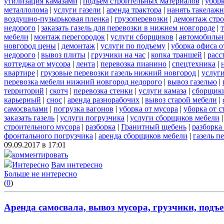
утилизация камазами
|
подъем строительных материалов
|
уборк
металлолома
|
услуги газели
|
аренда трактора
|
нанять такелаж
воздушно-пузырьковая пленка
|
грузоперевозки
|
демонтаж стр
недорого
|
заказать газель для перевозки в нижнем новгороде
|
мебели
|
монтаж перегородок
|
услуги сборщиков
|
автомобильн
новгород цены
|
демонтаж
|
услуги по подъему
|
уборка офиса о
недорого
|
вывоз плиты
|
грузчики на час
|
копка траншей
|
расс
коттеджа от мусора
|
лента
|
перевозка пианино
|
спецтехника
|
квартире
|
грузовые перевозки газель нижний новгород
|
услуг
перевозка мебели нижний новгород недорого
|
вывоз газелью
|
территорий
|
скотч
|
перевозка стенки
|
услуги камаза
|
сборщики
карьерный
|
снос
|
аренда разнорабочих
|
вывоз старой мебели
|
самосвалами
|
погрузка вагонов
|
уборка от мусора
|
уборка от 
заказать газель
|
услуги погрузчика
|
услуги сборщиков мебели
строительного мусора
|
разборка
|
Гранитный щебень
|
разборка
фронтального погрузчика
|
аренда сборщиков мебели
|
газель п
09.09.2017 в 17:01
комментировать
Интересно
Вам интересно
Больше не интересно
(
0
)
Аренда самосвала, вывоз мусора, грузчики, подъе