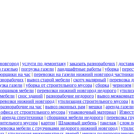
 новгород
|
услуги по демонтажу
|
заказать разнорабочих
|
достав
 газелью
|
погрузка газели
|
ландшафтные работы
|
уборка
|
перес
борщики на час
|
перевозки на газели нижний новгород частники
азнорабочих
|
вывоз старой мебели
|
скотч малярный
|
перевозка 
узка газели
|
уборка от строительного мусора
|
сборка
|
чернозем
борщиков мебели
|
перевозки нижний новгород недорого
|
утилиз
 мебели
|
снос зданий
|
разнорабочие недорого
|
вывоз межкомнат
еревозки нижний новгород
|
утилизация строительного мусора
|
в
|
разнорабочие на час
|
вывоз оконных рам
|
мешки
|
аренда газели
 офиса от строительного мусора
|
упаковочный материал
|
Извест
|
аренда спецтехники
|
сборщики мебели недорого
|
перевозка гр
роительного мусора
|
картон
|
Шлаковый щебень
|
такелаж
|
слом п
ревозка мебели с грузчиками недорого нижний новгород
|
утили
их
|
утилизация межкомнатных дверей
|
мешки полипропиленов