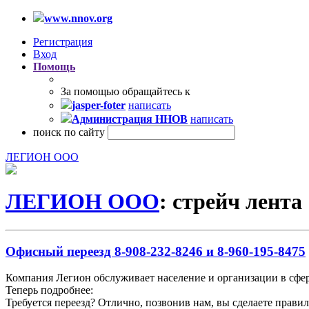
www.nnov.org
Регистрация
Вход
Помощь
За помощью обращайтесь к
jasper-foter
написать
Администрация ННОВ
написать
поиск по сайту
ЛЕГИОН ООО
ЛЕГИОН ООО
: стрейч лента
Офисный переезд 8-908-232-8246 и 8-960-195-8475
Компания Легион обслуживает население и организации в сфер
Теперь подробнее:
Требуется переезд? Отлично, позвонив нам, вы сделаете прави