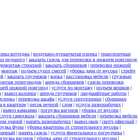
орка коттеджа
|
воздушно-пупырчатая пленка
|
транспортные
ки недорого
|
заказать газель для перевозки в нижнем новгороде
демонтаж строений
|
заказать сборщиков
|
перевозки нижний
|
монтаж
|
подъем сухих смесей
|
уборка дачи от мусора
|
стрейч
ей
|
заказать грузчиков
|
копка
|
расстановка мебели
|
грузовые
онтаж перегородок
|
аренда сборщиков
|
газель перевозки
ещей нижний новгород
|
услуги по монтажу
|
подъем мешков
|
д
|
вывоз колонки
|
аренда грузчиков
|
ландшафтные работы
|
пленка
|
перевозка шкафа
|
услуги спецтехники
|
сборщики
а в квартире
|
песок речной
|
слом
|
услуги разнорабочих
|
|
вывоз камазами
|
погрузка вагонов
|
уборка от мусора
|
слуги самосвала
|
заказать сборщиков мебели
|
перевозка мебели
лом зданий
|
нанять разнорабочих
|
вывоз окон
|
скотч офисный
|
рузка фуры
|
уборка квартиры от строительного мусора
|
зрачный
|
нанять газель
|
услуги фронтального погрузчика
|
грузка вагонов
|
уборка дачи от строительного мусора
|