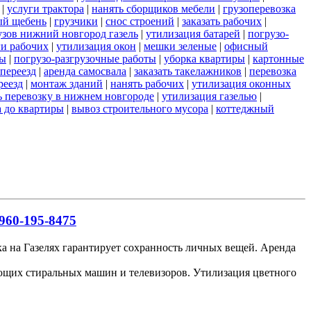
|
услуги трактора
|
нанять сборщиков мебели
|
грузоперевозка
ый щебень
|
грузчики
|
снос строений
|
заказать рабочих
|
узов нижний новгород газель
|
утилизация батарей
|
погрузо-
ги рабочих
|
утилизация окон
|
мешки зеленые
|
офисный
ты
|
погрузо-разгрузочные работы
|
уборка квартиры
|
картонные
переезд
|
аренда самосвала
|
заказать такелажников
|
перевозка
реезд
|
монтаж зданий
|
нанять рабочих
|
утилизация оконных
ь перевозку в нижнем новгороде
|
утилизация газелью
|
а до квартиры
|
вывоз строительного мусора
|
коттеджный
960-195-8475
ка на Газелях гарантирует сохранность личных вещей. Аренда
ающих стиральных машин и телевизоров. Утилизация цветного