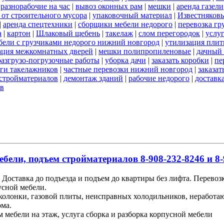
|
разнорабочие на час
|
вывоз оконных рам
|
мешки
|
аренда газели
 от строительного мусора
|
упаковочный материал
|
Известняков
|
аренда спецтехники
|
сборщики мебели недорого
|
перевозка гр
а
|
картон
|
Шлаковый щебень
|
такелаж
|
слом перегородок
|
услу
бели с грузчиками недорого нижний новгород
|
утилизация пли
ация межкомнатных дверей
|
мешки полипропиленовые
|
дачный 
разгрузо-погрузочные работы
|
уборка дачи
|
заказать коробки
|
пе
ги такелажников
|
частные перевозки нижний новгород
|
заказат
стройматериалов
|
демонтаж зданий
|
рабочие недорого
|
доставк
ов
ебели, подъем стройматериалов 8-908-232-8246 и 8-
Доставка до подъезда и подъем до квартиры без лифта. Перевоз
усной мебели.
 колонки, газовой плиты, неисправных холодильников, неработ
ома.
м мебели на этаж, услуга сборка и разборка корпусной мебели