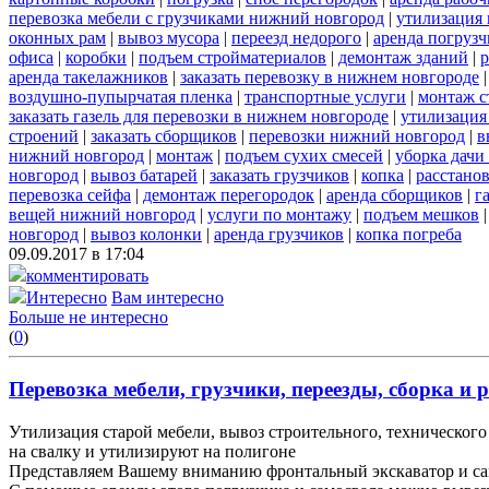
перевозка мебели с грузчиками нижний новгород
|
утилизация
оконных рам
|
вывоз мусора
|
переезд недорого
|
аренда погрузч
офиса
|
коробки
|
подъем стройматериалов
|
демонтаж зданий
|
р
аренда такелажников
|
заказать перевозку в нижнем новгороде
воздушно-пупырчатая пленка
|
транспортные услуги
|
монтаж с
заказать газель для перевозки в нижнем новгороде
|
утилизация
строений
|
заказать сборщиков
|
перевозки нижний новгород
|
в
нижний новгород
|
монтаж
|
подъем сухих смесей
|
уборка дачи
новгород
|
вывоз батарей
|
заказать грузчиков
|
копка
|
расстано
перевозка сейфа
|
демонтаж перегородок
|
аренда сборщиков
|
г
вещей нижний новгород
|
услуги по монтажу
|
подъем мешков
новгород
|
вывоз колонки
|
аренда грузчиков
|
копка погреба
09.09.2017 в 17:04
комментировать
Интересно
Вам интересно
Больше не интересно
(
0
)
Перевозка мебели, грузчики, переезды, сборка и р
Утилизация старой мебели, вывоз строительного, технического 
на свалку и утилизируют на полигоне
Представляем Вашему вниманию фронтальный экскаватор и са