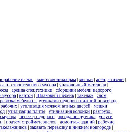
норабочие на час
|
вывоз оконных рам
|
мешки
|
аренда газели
|
са от строительного мусора
|
упаковочный материал
|
еезд
|
аренда спецтехники
|
сборщики мебели недорого
|
о мусора
|
картон
|
Шлаковый щебень
|
такелаж
|
слом
ревозка мебели с грузчиками недорого нижний новгород
|
 рабочих
|
утилизация межкомнатных дверей
|
мешки
род
|
утилизация плиты
|
утилизация колонки
|
разгрузо-
з мусора
|
переезд недорого
|
аренда погрузчика
|
услуги
ки
|
подъем стройматериалов
|
демонтаж зданий
|
рабочие
такелажников
|
заказать перевозку в нижнем новгороде
|