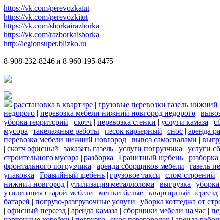
https://vk.com/perevozkatut
https://vk.com/perevozkitut
https://vk.com/sborkairazborka
https://vk.com/razborkaisborka
http://legionsuper.blizko.ru
8-908-232-8246 и 8-960-195-8475
расстановка в квартире
|
грузовые перевозки газель нижний
недорого
|
перевозка мебели нижний новгород недорого
|
вывоз
уборка территорий
|
скотч
|
перевозка стенки
|
услуги камаза
|
с
мусора
|
такелажные работы
|
песок карьерный
|
снос
|
аренда р
перевозка мебели нижний новгород
|
вывоз самосвалами
|
выгр
|
скотч офисный
|
заказать газель
|
услуги погрузчика
|
услуги с
строительного мусора
|
разборка
|
Гранитный щебень
|
разборка
фронтального погрузчика
|
аренда сборщиков мебели
|
газель п
упаковка
|
Гравийный щебень
|
грузовое такси
|
слом строений
нижний новгород
|
утилизация металлолома
|
выгрузка
|
уборка
утилизация старой мебели
|
мешки белые
|
квартирный переезд
батарей
|
погрузо-разгрузочные услуги
|
уборка коттеджа от ст
|
офисный переезд
|
аренда камаза
|
сборщики мебели на час
|
пе
картонные коробки
|
погрузка
|
снос перегородок
|
аренда рабоч