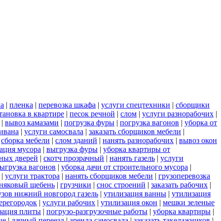
ка
|
пленка
|
перевозка шкафа
|
услуги спецтехники
|
сборщики
тановка в квартире
|
песок речной
|
слом
|
услуги разнорабочих
|
|
вывоз камазами
|
погрузка фуры
|
погрузка вагонов
|
уборка от
дивана
|
услуги самосвала
|
заказать сборщиков мебели
|
|
сборка мебели
|
слом зданий
|
нанять разнорабочих
|
вывоз окон
ация мусора
|
выгрузка фуры
|
уборка квартиры от
ных дверей
|
скотч прозрачный
|
нанять газель
|
услуги
ыгрузка вагонов
|
уборка дачи от строительного мусора
|
|
услуги трактора
|
нанять сборщиков мебели
|
грузоперевозка
няковый щебень
|
грузчики
|
снос строений
|
заказать рабочих
|
узов нижний новгород газель
|
утилизация ванны
|
утилизация
ерегородок
|
услуги рабочих
|
утилизация окон
|
мешки зеленые
зация плиты
|
погрузо-разгрузочные работы
|
уборка квартиры
|
ые
|
дачный переезд
|
аренда самосвала
|
заказать такелажников
|