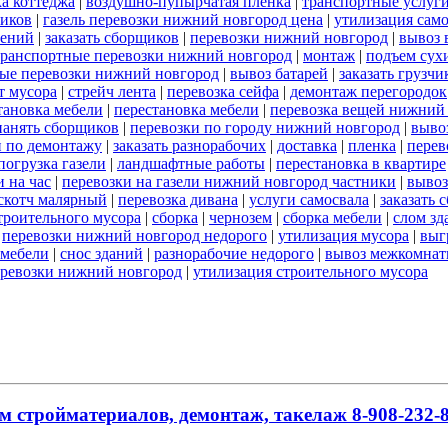
а коттеджа
|
воздушно-пупырчатая пленка
|
транспортные услуг
ников
|
газель перевозки нижний новгород цена
|
утилизация сам
оений
|
заказать сборщиков
|
перевозки нижний новгород
|
вывоз 
транспортные перевозки нижний новгород
|
монтаж
|
подъем сух
ые перевозки нижний новгород
|
вывоз батарей
|
заказать грузчи
т мусора
|
стрейч лента
|
перевозка сейфа
|
демонтаж перегородок
тановка мебели
|
перестановка мебели
|
перевозка вещей нижний
нанять сборщиков
|
перевозки по городу нижний новгород
|
выво
и по демонтажу
|
заказать разнорабочих
|
доставка
|
пленка
|
перев
погрузка газели
|
ландшафтные работы
|
перестановка в квартире
 на час
|
перевозки на газели нижний новгород частники
|
вывоз
скотч малярный
|
перевозка дивана
|
услуги самосвала
|
заказать 
строительного мусора
|
сборка
|
чернозем
|
сборка мебели
|
слом зд
|
перевозки нижний новгород недорого
|
утилизация мусора
|
выг
 мебели
|
снос зданий
|
разнорабочие недорого
|
вывоз межкомнат
еревозки нижний новгород
|
утилизация строительного мусора
м стройматериалов, демонтаж, такелаж 8-908-232-8