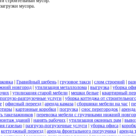
ти строительный мусор.
загрузки мусора.
аковка
|
Гравийный щебень
|
грузовое такси
|
слом строений
|
раз
ижний новгород
|
утилизация металлолома
|
выгрузка
|
уборка офи
бочих
|
утилизация старой мебели
|
мешки белые
|
квартирный пер
погрузо-разгрузочные услуги
|
уборка коттеджа от строительног
е
|
офисный переезд
|
аренда камаза
|
сборщики мебели на час
|
пе
артиры
|
картонные коробки
|
погрузка
|
снос перегородок
|
аренда
ть такелажников
|
перевозка мебели с грузчиками нижний новго
монтаж зданий
|
нанять рабочих
|
утилизация оконных рам
|
выво
ия газелью
|
разгрузо-погрузочные услуги
|
уборка офиса
|
короб
|
коттеджный переезд
|
аренда фронтального погрузчика
|
аренда 