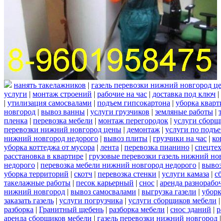
нанять такелажников
|
газель перевозки нижний новгород ц
услуги
|
монтаж строений
|
рабочие на час
|
доставка под ключ
|
|
утилизация самосвалами
|
подъем гипсокартона
|
уборка кварт
новгород
|
вывоз ванны
|
услуги грузчиков
|
земляные работы
|
пленка
|
перевозка мебели
|
монтаж перегородок
|
услуги сборщ
перевозки нижний новгород цены
|
демонтаж
|
услуги по подъ
нижний новгород недорого
|
вывоз плиты
|
грузчики на час
|
ко
уборка коттеджа от мусора
|
лента
|
перевозка пианино
|
спецте
расстановка в квартире
|
грузовые перевозки газель нижний но
недорого
|
перевозка мебели нижний новгород недорого
|
вывоз
уборка территорий
|
скотч
|
перевозка стенки
|
услуги камаза
|
с
такелажные работы
|
песок карьерный
|
снос
|
аренда разнорабо
нижний новгород
|
вывоз самосвалами
|
выгрузка газели
|
уборк
заказать газель
|
услуги погрузчика
|
услуги сборщиков мебели
разборка
|
Гранитный щебень
|
разборка мебели
|
снос зданий
|
р
аренда сборщиков мебели
|
газель перевозки нижний новгород